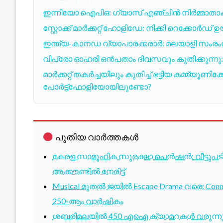
ഇന്നിയോ ഐപിഒ: ഗ്യാസ് എഞ്ചിൻ നിർമ്മാതാക്
സ്റ്റോക്ക് മാർക്കറ്റ് ഹോളിഡേ: നിക്കി റെക്കോർ
ഇന്ത്യ-കാനഡ വ്യാപാരക്കരാർ: മലയാളി സംര
വിപ്രോ ഓഹരി ഒൻപതാം ദിവസവും കുതിക്കുന്നു
മാർക്കറ്റ് തകർച്ചയിലും കുതിച്ച് ഭട്ടിയ കമ്മ്യൂ
പോർട്ട്‌ഫോളിയോയിലുണ്ടോ?
പുതിയ വാർത്തകൾ
കേരള സാമൂഹിക സുരക്ഷാ പെൻഷൻ: വീട്ടുപ
അക്കൗണ്ടിൽ നേരിട്ട്
Musical മുതൽ ജയിൽ Escape Drama വരെ: Conne
250-ആം വാർഷികം
ശബരിമലയിൽ 450 എഐ ക്യാമറകൾ വരുന്നു; 1