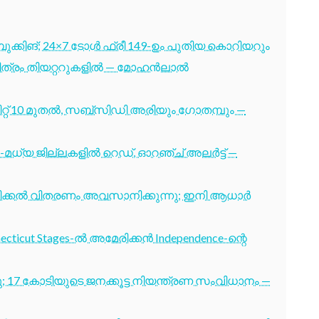
ബുക്കിങ്; 24×7 ടോൾ ഫ്രീ 149-ഉം പുതിയ കൊറിയറും
 ചിത്രം തിയറ്ററുകളിൽ — മോഹൻലാൽ
്റ് 10 മുതൽ, സബ്സിഡി അരിയും ഗോതമ്പും —
-മധ്യ ജില്ലകളിൽ റെഡ്, ഓറഞ്ച് അലർട്ട് —
ടിക്കൽ വിതരണം അവസാനിക്കുന്നു; ഇനി ആധാർ
cticut Stages-ൽ അമേരിക്കൻ Independence-ന്റെ
7 കോടിയുടെ ജനക്കൂട്ട നിയന്ത്രണ സംവിധാനം —