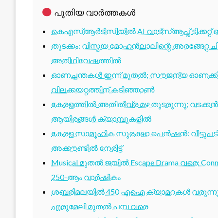
പുതിയ വാർത്തകൾ
കെഎസ്ആർടിസിയിൽ AI വാട്സ്ആപ്പ് ടിക്കറ്റ് 
തുടക്കം: വിസ്മയ മോഹൻലാലിന്റെ അരങ്ങേറ്റ
അതിഥിവേഷത്തിൽ
ഓണച്ചന്തകൾ ഇന്ന് മുതൽ; സൗജന്യ ഓണക്കിറ
വിലക്കയറ്റത്തിന് കടിഞ്ഞാൺ
കേരളത്തിൽ അതിതീവ്ര മഴ തുടരുന്നു; വടക്കൻ
ആയിരങ്ങൾ ക്യാമ്പുകളിൽ
കേരള സാമൂഹിക സുരക്ഷാ പെൻഷൻ: വീട്ടുപ
അക്കൗണ്ടിൽ നേരിട്ട്
Musical മുതൽ ജയിൽ Escape Drama വരെ: Conne
250-ആം വാർഷികം
ശബരിമലയിൽ 450 എഐ ക്യാമറകൾ വരുന്നു; 1
എരുമേലി മുതൽ പമ്പ വരെ