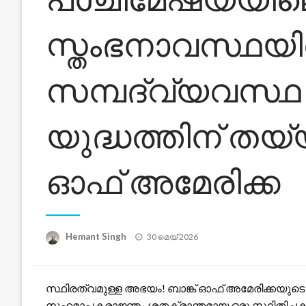
സ്തംഭനാവസ്ഥയ
സമ്പദ്‌വ്യവസ്ഥ 
യുദ്ധത്തിന് തയ്
ഓഫ് അമേരിക്ക
Posted
Hemant Singh
30 മെയ്‌ 2026
on
സ്ഥിരത്വമുള്ള അഭയം! ബാങ്ക് ഓഫ് അമേരിക്കയുടെ
സഹമാപകരാജ്ഞം ശതക്രാന്തമായ ഒരു സ്ഥിതിച