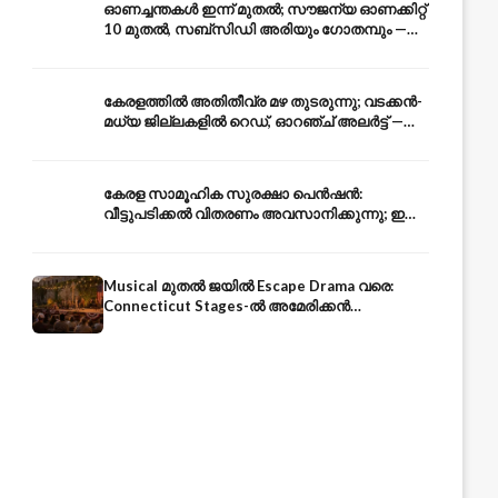
ഓണച്ചന്തകൾ ഇന്ന് മുതൽ; സൗജന്യ ഓണക്കിറ്റ്
10 മുതൽ, സബ്സിഡി അരിയും ഗോതമ്പും —
വിലക്കയറ്റത്തിന് കടിഞ്ഞാൺ
കേരളത്തിൽ അതിതീവ്ര മഴ തുടരുന്നു; വടക്കൻ-
മധ്യ ജില്ലകളിൽ റെഡ്, ഓറഞ്ച് അലർട്ട് —
ആയിരങ്ങൾ ക്യാമ്പുകളിൽ
കേരള സാമൂഹിക സുരക്ഷാ പെൻഷൻ:
വീട്ടുപടിക്കൽ വിതരണം അവസാനിക്കുന്നു; ഇനി
ആധാർ അക്കൗണ്ടിൽ നേരിട്ട്
Musical മുതൽ ജയിൽ Escape Drama വരെ:
Connecticut Stages-ൽ അമേരിക്കൻ
Independence-ന്റെ 250-ആം വാർഷികം