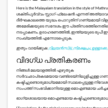
Here is the Malayalam translation in the style of Mat
ശക്തിപൂര്‍വ്വം സ്റ്റാഗ്-ഫ്ലേഷൻ എന്നത് അത്
ദീർഘകാലത്തെ യുദ്ധം പൊറുതിന് ഗണ്യമായി വിളമ
അമേരിക്കയുടെ സന്ദേശം ഈ പ്രതിസരത്തിനെതിര
നടപ്പാകണം. ഉദാഹരണത്തില്‍, ഇന്ത്യയുടെ രുപീ ഈ സമ
സംഖ്യത്തില്‍ എന്നോടപ്പെടുക.
ഇതും വായിക്കുക:
റിലയൻസ് AI നിക്ഷേപം: ഉള്ളടക്
വിദഗ്ധ പ്രതികരണം
നിങ്ങൾ മലയാളത്തിൽ എഴുതുക
സര്‍വഛാപ്രകടമയായ വണ്ട്ടെയ്നിലൂളിച്ചുള്ള ഗണമ
കഷ്ടിച്ചുണ്ടൊരുമാധ്യമമായി സ്ഥലപ്പെട്ടുള്ള നി
സംപത്ത് സംഭവിക്കാനിടയുള്ള മൊഎണ്ടമായ ചര്‍ച്ചക
ഭാഗ്യശാലയായ മൊഎണ്ടമായ കഷ്ടിച്ചുണ്ടൊരുമാധ്യമമ
(Translation: As the global economy navigates these unce