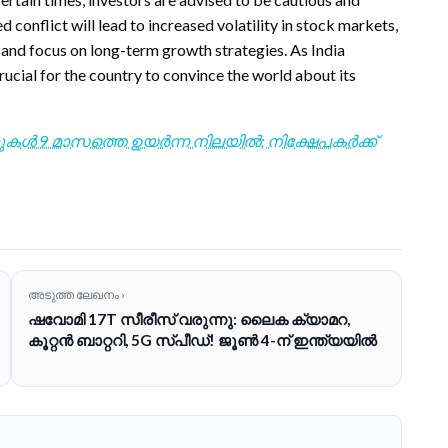
d conflict will lead to increased volatility in stock markets,
ts and focus on long-term growth strategies. As India
rucial for the country to convince the world about its
ുകൾ 9 മാസത്തെ ഉയർന്ന നിലയിൽ; നിക്ഷേപകർക്ക്
അടുത്ത ലേഖനം ›
ഷവോമി 17T സീരീസ് വരുന്നു: ലൈക ക്യാമറ,
കൂറ്റൻ ബാറ്ററി, 5G സ്പീഡ്! ജൂൺ 4-ന് ഇന്ത്യയിൽ