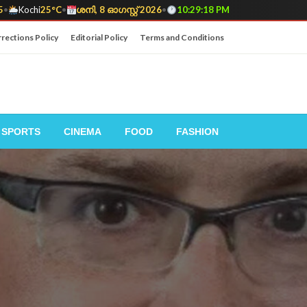
5
•
Kochi
25°C
•
ശനി, 8 ഓഗസ്റ്റ് 2026
•
10:29:19 PM
rections Policy
Editorial Policy
Terms and Conditions
SPORTS
CINEMA
FOOD
FASHION