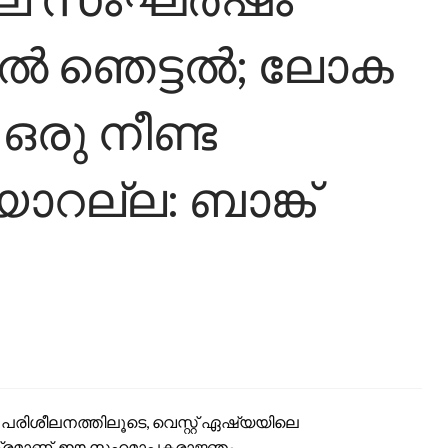
ിൽ ഞെട്ടൽ; ലോക
ഒരു നീണ്ട
യാറല്ല: ബാങ്ക്
 പരിശീലനത്തിലൂടെ, വെസ്റ്റ് ഏഷ്യയിലെ
ക്രമാണ്. ഈ സഹമാപകരാജ്ഞം