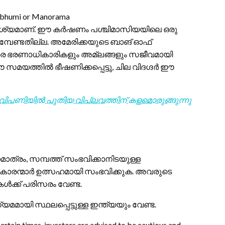
hrubhumi or Manorama
യാവശ്യമാണ്. ഈ കർഷണം പശ്ചിമാസിയയിലെ ഒരു
്പേണ്ടതില്ല. അമേരിക്കയുടെ ബാങ് ഓഫ്
െ ഭരണാധികാരികളും അമ്ലങ്ങളും സജീവമായി
യത്തില്‍ ഭീഷണിക്കപ്പെട്ടു, ചില വിദഗ്ദര്‍ ഈ
ക വിപണിയിൽ പുതിയ വിപ്ലവത്തിന് കളമൊരുങ്ങുന്നു
ാത്രം, സമ്പത്ത് സംഭവിക്കാനിടയുള്ള
വേശകാരന്മാർ ഉത്സഹമായി സംഭവിക്കുക. അവരുടെ
ൾക്ക് പരിസരം വേണ്ട.
ായി സ്ഥലപ്പെട്ടുള്ള ഇന്ത്യയും വേണ്ട.
rtain times, investors are advised to be cautious and