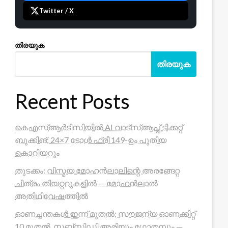
Twitter / X
തിരയുക
തിരയുക
Recent Posts
കെഎസ്ആർടിസിയിൽ AI വാട്സ്ആപ്പ് ടിക്കറ്റ്
ബുക്കിങ്; 24×7 ടോൾ ഫ്രീ 149-ഉം പുതിയ
കൊറിയറും
തുടക്കം: വിസ്മയ മോഹൻലാലിന്റെ അരങ്ങേറ്റ
ചിത്രം തിയറ്ററുകളിൽ — മോഹൻലാൽ
അതിഥിവേഷത്തിൽ
ഓണച്ചന്തകൾ ഇന്ന് മുതൽ; സൗജന്യ ഓണക്കിറ്റ്
10 മുതൽ, സബ്സിഡി അരിയും ഗോതമ്പും —