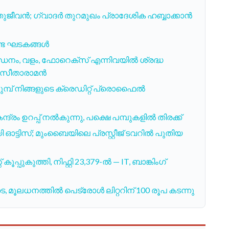
ുജീവൻ; ഗ്വാദർ തുറമുഖം പ്രാദേശിക ഹബ്ബാക്കാൻ
്കേണ്ട ഘടകങ്ങൾ
ധനം, വളം, ഫോറെക്സ് എന്നിവയിൽ ശ്രദ്ധ
്മല സീതാരാമൻ
മ്പ് നിങ്ങളുടെ ക്രെഡിറ്റ് പ്രൊഫൈൽ
ദ്രം ഉറപ്പ് നൽകുന്നു, പക്ഷെ പമ്പുകളിൽ തിരക്ക്
 ഓട്ടിസ്; മുംബൈയിലെ പ്രസ്റ്റീജ് ടവറിൽ പുതിയ
പുകുത്തി, നിഫ്റ്റി 23,379-ൽ — IT, ബാങ്കിംഗ്
 മൂലധനത്തിൽ പെട്രോൾ ലിറ്ററിന് 100 രൂപ കടന്നു