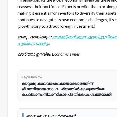
reassess their portfolios. Experts predict that a prolonge
making it essential for investors to diversify their asse
continues to navigate its own economic challenges, it’s c
growth story to attract foreign investment.)
ഇതും വായിക്കുക:
അമേരിക്കൻ ഭവന വായ്പാ നിരക്ക
പുതിയ സമ്മർദ്ദം
വാർത്താ ഉറവിടം: Economic Times.
‹ മുൻ ലേഖനം
മറ്റൊരു കാലവർഷം കടൽക്ഷോഭത്തിന്
ഭീഷണിയായ സാഹചര്യത്തിൽ കേരളത്തിലെ
ചെല്ലാനം നിവാസികൾ പ്രതിഷേധം ശക്തമാക്കി
അനുബന്ധ വാർത്തകൾ