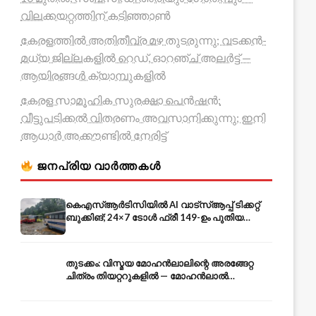
വിലക്കയറ്റത്തിന് കടിഞ്ഞാൺ
കേരളത്തിൽ അതിതീവ്ര മഴ തുടരുന്നു; വടക്കൻ-
മധ്യ ജില്ലകളിൽ റെഡ്, ഓറഞ്ച് അലർട്ട് —
ആയിരങ്ങൾ ക്യാമ്പുകളിൽ
കേരള സാമൂഹിക സുരക്ഷാ പെൻഷൻ:
വീട്ടുപടിക്കൽ വിതരണം അവസാനിക്കുന്നു; ഇനി
ആധാർ അക്കൗണ്ടിൽ നേരിട്ട്
ജനപ്രിയ വാർത്തകൾ
കെഎസ്ആർടിസിയിൽ AI വാട്സ്ആപ്പ് ടിക്കറ്റ്
ബുക്കിങ്; 24×7 ടോൾ ഫ്രീ 149-ഉം പുതിയ
കൊറിയറും
തുടക്കം: വിസ്മയ മോഹൻലാലിന്റെ അരങ്ങേറ്റ
ചിത്രം തിയറ്ററുകളിൽ — മോഹൻലാൽ
അതിഥിവേഷത്തിൽ