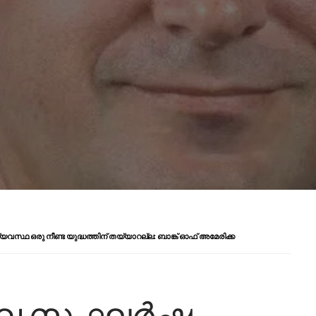
്ഥ ഒരു നീണ്ട യുദ്ധത്തിന് തയ്യാറല്ല: ബാങ്ക് ഓഫ് അമേരിക്ക
ിലെ സംഘർഷം