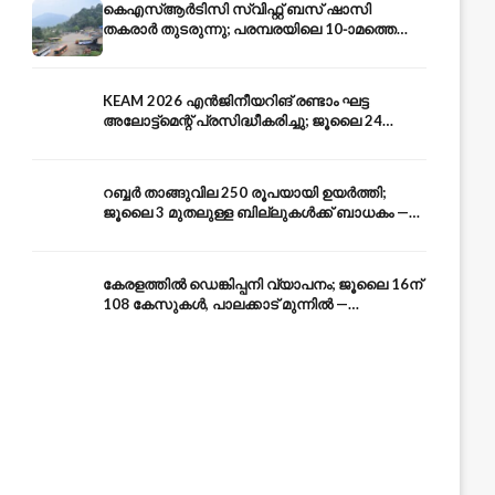
കെഎസ്ആർടിസി സ്വിഫ്റ്റ് ബസ് ഷാസി
തകരാർ തുടരുന്നു; പരമ്പരയിലെ 10-ാമത്തെ
ബസും പൊട്ടി — സുരക്ഷാ ആശങ്ക
KEAM 2026 എൻജിനീയറിങ് രണ്ടാം ഘട്ട
അലോട്ട്മെന്റ് പ്രസിദ്ധീകരിച്ചു; ജൂലൈ 24
അവസാന തീയതി — അറിയേണ്ടതെല്ലാം
റബ്ബർ താങ്ങുവില 250 രൂപയായി ഉയർത്തി;
ജൂലൈ 3 മുതലുള്ള ബില്ലുകൾക്ക് ബാധകം —
കേരള കർഷകർക്ക് ആശ്വാസം
കേരളത്തിൽ ഡെങ്കിപ്പനി വ്യാപനം; ജൂലൈ 16ന്
108 കേസുകൾ, പാലക്കാട് മുന്നിൽ —
പ്രതിരോധം എങ്ങനെ?