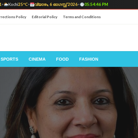
1
•
Kochi
25°C
•
വ്യാഴം, 6 ഓഗസ്റ്റ് 2026
•
05:54:47 PM
rections Policy
Editorial Policy
Terms and Conditions
SPORTS
CINEMA
FOOD
FASHION