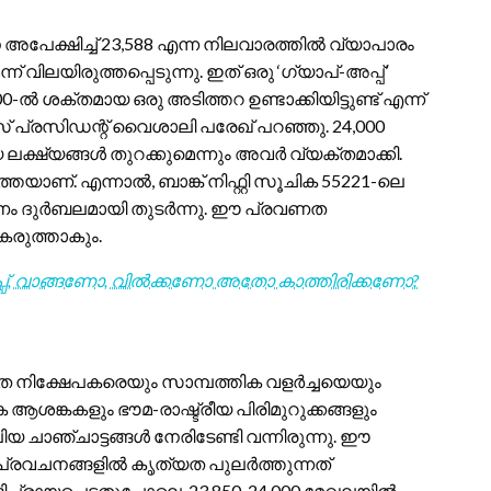
ംഗിനെ അപേക്ഷിച്ച് 23,588 എന്ന നിലവാരത്തിൽ വ്യാപാരം
ന് വിലയിരുത്തപ്പെടുന്നു. ഇത് ഒരു ‘ഗ്യാപ്-അപ്പ്’
0-ൽ ശക്തമായ ഒരു അടിത്തറ ഉണ്ടാക്കിയിട്ടുണ്ട് എന്ന്
സ് പ്രസിഡന്റ് വൈശാലി പരേഖ് പറഞ്ഞു. 24,000
ിയ ലക്ഷ്യങ്ങൾ തുറക്കുമെന്നും അവർ വ്യക്തമാക്കി.
യാണ്. എന്നാൽ, ബാങ്ക് നിഫ്റ്റി സൂചിക 55221-ലെ
രണം ദുർബലമായി തുടർന്നു. ഈ പ്രവണത
 കരുത്താകും.
പ്പ്, വാങ്ങണോ, വിൽക്കണോ അതോ കാത്തിരിക്കണോ?
 നിക്ഷേപകരെയും സാമ്പത്തിക വളർച്ചയെയും
ആശങ്കകളും ഭൗമ-രാഷ്ട്രീയ പിരിമുറുക്കങ്ങളും
 ചാഞ്ചാട്ടങ്ങൾ നേരിടേണ്ടി വന്നിരുന്നു. ഈ
പണി പ്രവചനങ്ങളിൽ കൃത്യത പുലർത്തുന്നത്
പ്രായപ്പെട്ടതുപോലെ, 23,850-24,000 മേഖലയിൽ