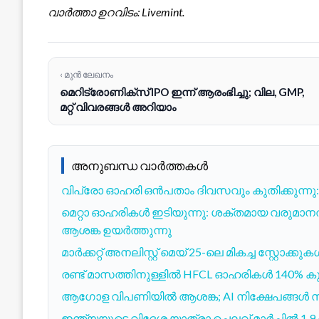
വാർത്താ ഉറവിടം: Livemint.
‹ മുൻ ലേഖനം
മെറിട്രോണിക്സ് IPO ഇന്ന് ആരംഭിച്ചു; വില, GMP,
മറ്റ് വിവരങ്ങൾ അറിയാം
അനുബന്ധ വാർത്തകൾ
വിപ്രോ ഓഹരി ഒൻപതാം ദിവസവും കുതിക്കുന്നു
മെറ്റാ ഓഹരികൾ ഇടിയുന്നു: ശക്തമായ വരുമാന
ആശങ്ക ഉയർത്തുന്നു
മാർക്കറ്റ് അനലിസ്റ്റ് മെയ് 25-ലെ മികച്ച സ്റ്റോക്കുക
രണ്ട് മാസത്തിനുള്ളിൽ HFCL ഓഹരികൾ 140% കുത
ആഗോള വിപണിയിൽ ആശങ്ക; AI നിക്ഷേപങ്ങൾ സു
ഇന്ത്യയുടെ വിദേശ യാത്രാ ചെലവ് മാർച്ചി