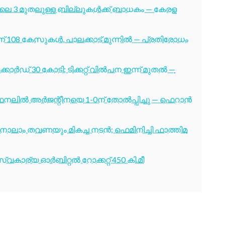
ൂലൈ 3 മുതലുള്ള ബില്ലുകൾക്ക് ബാധകം — കേരള
് 108 കേസുകൾ, പാലക്കാട് മുന്നിൽ — പ്രതിരോധം
ോർഡ് 30 കോടി; ടിക്കറ്റ് വിൽപന ഇന്ന് മുതൽ —
നലിൽ അർജന്റീനയെ 1-0ന് തോൽപ്പിച്ചു — ഫെറാൻ
ക്ക് നാലാം തവണയും മികച്ച നടൻ; ഫെമിനിച്ചി ഫാത്തിമ
വകാര്യ ഓർബിറ്റൽ റോക്കറ്റ് 450 കി.മീ