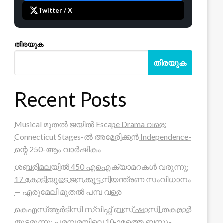
Twitter / X
തിരയുക
തിരയുക
Recent Posts
Musical മുതൽ ജയിൽ Escape Drama വരെ:
Connecticut Stages-ൽ അമേരിക്കൻ Independence-
ന്റെ 250-ആം വാർഷികം
ശബരിമലയിൽ 450 എഐ ക്യാമറകൾ വരുന്നു;
17 കോടിയുടെ ജനക്കൂട്ട നിയന്ത്രണ സംവിധാനം
— എരുമേലി മുതൽ പമ്പ വരെ
കെഎസ്ആർടിസി സ്വിഫ്റ്റ് ബസ് ഷാസി തകരാർ
തുടരുന്നു; പരമ്പരയിലെ 10-ാമത്തെ ബസും