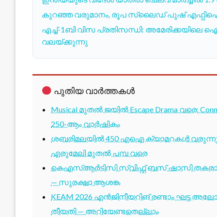
കുറഞ്ഞ വരുമാനം, രൂപ സ്ലൈഡ് പുഷ് എഫ്പിഐ
എച്ച്-1ബി വിസ പ്രതിസന്ധി: അമേരിക്കയിലെ ഐടി
വലയ്ക്കുന്നു
പുതിയ വാർത്തകൾ
Musical മുതൽ ജയിൽ Escape Drama വരെ: Conne
250-ആം വാർഷികം
ശബരിമലയിൽ 450 എഐ ക്യാമറകൾ വരുന്നു; 1
എരുമേലി മുതൽ പമ്പ വരെ
കെഎസ്ആർടിസി സ്വിഫ്റ്റ് ബസ് ഷാസി തകരാർ 
— സുരക്ഷാ ആശങ്ക
KEAM 2026 എൻജിനീയറിങ് രണ്ടാം ഘട്ട അലോട്
തീയതി — അറിയേണ്ടതെല്ലാം