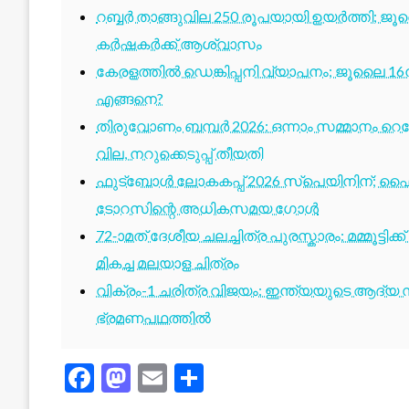
റബ്ബർ താങ്ങുവില 250 രൂപയായി ഉയർത്തി; ജ
കർഷകർക്ക് ആശ്വാസം
കേരളത്തിൽ ഡെങ്കിപ്പനി വ്യാപനം; ജൂലൈ 16ന
എങ്ങനെ?
തിരുവോണം ബമ്പർ 2026: ഒന്നാം സമ്മാനം റെക്ക
വില, നറുക്കെടുപ്പ് തീയതി
ഫുട്ബോൾ ലോകകപ്പ് 2026 സ്പെയിനിന്; ഫൈ
ടോറസിന്റെ അധികസമയ ഗോൾ
72-ാമത് ദേശീയ ചലച്ചിത്ര പുരസ്കാരം: മമ്മൂട്ടി
മികച്ച മലയാള ചിത്രം
വിക്രം-1 ചരിത്ര വിജയം: ഇന്ത്യയുടെ ആദ്യ സ്
ഭ്രമണപഥത്തിൽ
Facebook
Mastodon
Email
Share