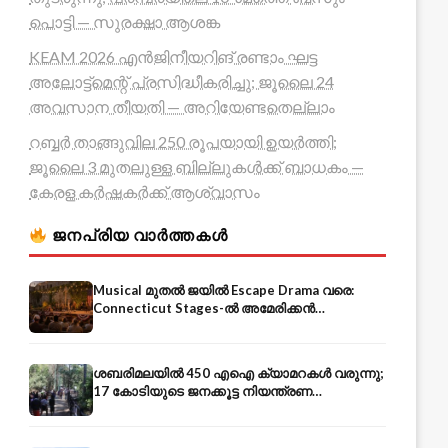
പൊട്ടി — സുരക്ഷാ ആശങ്ക
KEAM 2026 എൻജിനീയറിങ് രണ്ടാം ഘട്ട
അലോട്ട്മെന്റ് പ്രസിദ്ധീകരിച്ചു; ജൂലൈ 24
അവസാന തീയതി — അറിയേണ്ടതെല്ലാം
റബ്ബർ താങ്ങുവില 250 രൂപയായി ഉയർത്തി;
ജൂലൈ 3 മുതലുള്ള ബില്ലുകൾക്ക് ബാധകം —
കേരള കർഷകർക്ക് ആശ്വാസം
ജനപ്രിയ വാർത്തകൾ
Musical മുതൽ ജയിൽ Escape Drama വരെ:
Connecticut Stages-ൽ അമേരിക്കൻ
Independence-ന്റെ 250-ആം വാർഷികം
ശബരിമലയിൽ 450 എഐ ക്യാമറകൾ വരുന്നു;
17 കോടിയുടെ ജനക്കൂട്ട നിയന്ത്രണ
സംവിധാനം — എരുമേലി മുതൽ പമ്പ വരെ