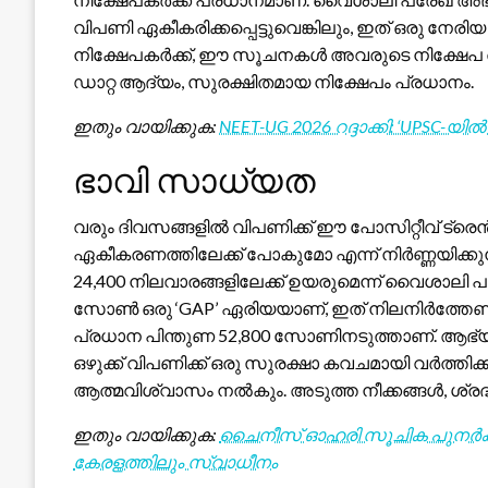
വിപണി ഏകീകരിക്കപ്പെട്ടുവെങ്കിലും, ഇത് ഒരു നേര
നിക്ഷേപകർക്ക്, ഈ സൂചനകൾ അവരുടെ നിക്ഷേപ ത
ഡാറ്റ ആദ്യം, സുരക്ഷിതമായ നിക്ഷേപം പ്രധാനം.
ഇതും വായിക്കുക:
NEET-UG 2026 റദ്ദാക്കി: ‘UPSC-യിൽ
ഭാവി സാധ്യത
വരും ദിവസങ്ങളിൽ വിപണിക്ക് ഈ പോസിറ്റീവ് ട്
ഏകീകരണത്തിലേക്ക് പോകുമോ എന്ന് നിർണ്ണയിക്കു
24,400 നിലവാരങ്ങളിലേക്ക് ഉയരുമെന്ന് വൈശാലി പരേ
സോൺ ഒരു ‘GAP’ ഏരിയയാണ്, ഇത് നിലനിർത്തേണ്
പ്രധാന പിന്തുണ 52,800 സോണിനടുത്താണ്. ആഭ്യന
ഒഴുക്ക് വിപണിക്ക് ഒരു സുരക്ഷാ കവചമായി വർത്തിക്
ആത്മവിശ്വാസം നൽകും. അടുത്ത നീക്കങ്ങൾ, ശ്രദ്
ഇതും വായിക്കുക:
ചൈനീസ് ഓഹരി സൂചിക പുനർക്രമ
കേരളത്തിലും സ്വാധീനം