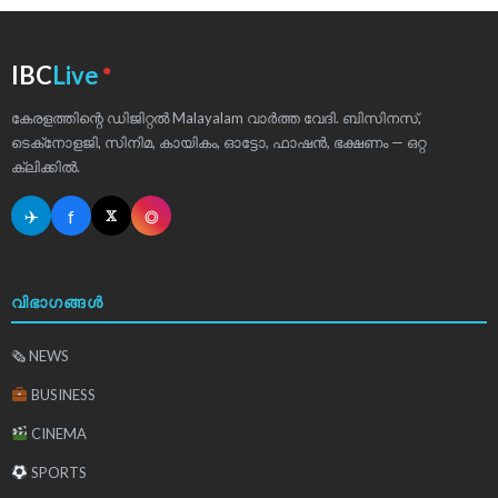
●
IBC
Live
കേരളത്തിന്റെ ഡിജിറ്റൽ Malayalam വാർത്ത വേദി. ബിസിനസ്,
ടെക്‌നോളജി, സിനിമ, കായികം, ഓട്ടോ, ഫാഷൻ, ഭക്ഷണം — ഒറ്റ
ക്ലിക്കിൽ.
✈
f
◎
𝕏
വിഭാഗങ്ങൾ
🗞 NEWS
BUSINESS
CINEMA
SPORTS