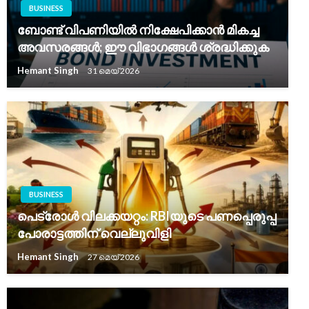
BUSINESS
ബോണ്ട് വിപണിയിൽ നിക്ഷേപിക്കാൻ മികച്ച
അവസരങ്ങൾ; ഈ വിഭാഗങ്ങൾ ശ്രദ്ധിക്കുക
Hemant Singh
31 മെയ്‌ 2026
BUSINESS
പെട്രോൾ വിലക്കയറ്റം: RBIയുടെ പണപ്പെരുപ്പ
പോരാട്ടത്തിന് വെല്ലുവിളി
Hemant Singh
27 മെയ്‌ 2026