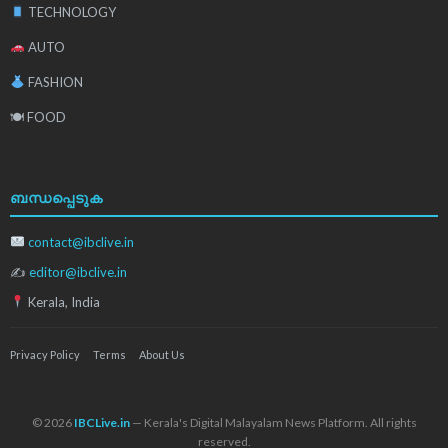
TECHNOLOGY
AUTO
FASHION
🍽 FOOD
ബന്ധപ്പെടുക
contact@ibclive.in
✍
editor@ibclive.in
Kerala, India
Privacy Policy
Terms
About Us
© 2026
IBCLive.in
— Kerala's Digital Malayalam News Platform. All rights
reserved.