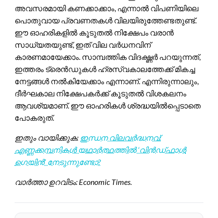
അവസരമായി കണക്കാക്കാം, എന്നാൽ വിപണിയിലെ
പൊതുവായ പ്രവണതകൾ വിലയിരുത്തേണ്ടതുണ്ട്.
ഈ ഓഹരികളിൽ കൂടുതൽ നിക്ഷേപം വരാൻ
സാധ്യതയുണ്ട്, ഇത് വില വർധനവിന്
കാരണമായേക്കാം. സാമ്പത്തിക വിദഗ്ദ്ധർ പറയുന്നത്,
ഇത്തരം ട്രെൻഡുകൾ ഹ്രസ്വകാലത്തേക്ക് മികച്ച
നേട്ടങ്ങൾ നൽകിയേക്കാം എന്നാണ്. എന്നിരുന്നാലും,
ദീർഘകാല നിക്ഷേപകർക്ക് കൂടുതൽ വിശകലനം
ആവശ്യമാണ്. ഈ ഓഹരികൾ ശ്രദ്ധയിൽപ്പെടാതെ
പോകരുത്.
ഇതും വായിക്കുക:
ഇന്ധന വിലവർദ്ധനവ്:
എണ്ണക്കമ്പനികൾ യഥാർത്ഥത്തിൽ ‘വിൻഡ്‌ഫാൾ
ഗെയിൻ’ നേടുന്നുണ്ടോ?
വാർത്താ ഉറവിടം: Economic Times.