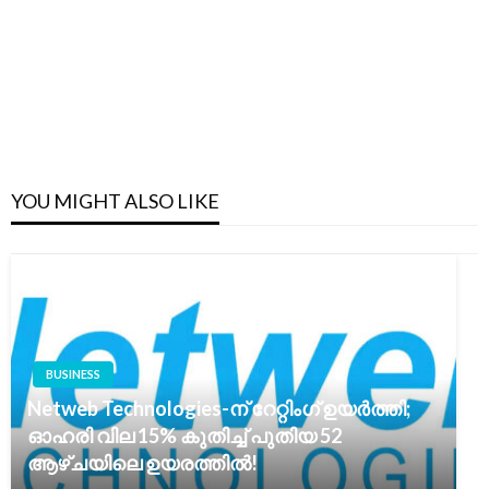
YOU MIGHT ALSO LIKE
BUSINESS
Netweb Technologies-ന് റേറ്റിംഗ് ഉയർത്തി;
ഓഹരി വില 15% കുതിച്ച് പുതിയ 52
ആഴ്ചയിലെ ഉയരത്തിൽ!