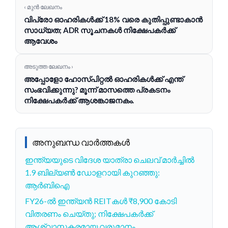
‹ മുൻ ലേഖനം
വിപ്രോ ഓഹരികൾക്ക് 18% വരെ കുതിപ്പുണ്ടാകാൻ
സാധ്യത; ADR സൂചനകൾ നിക്ഷേപകർക്ക്
ആവേശം
അടുത്ത ലേഖനം ›
അപ്പോളോ ഹോസ്പിറ്റൽ ഓഹരികൾക്ക് എന്ത്
സംഭവിക്കുന്നു? മൂന്ന് മാസത്തെ പ്രകടനം
നിക്ഷേപകർക്ക് ആശങ്കാജനകം.
അനുബന്ധ വാർത്തകൾ
ഇന്ത്യയുടെ വിദേശ യാത്രാ ചെലവ് മാർച്ചിൽ
1.9 ബില്യൺ ഡോളറായി കുറഞ്ഞു:
ആർബിഐ
FY26-ൽ ഇന്ത്യൻ REITകൾ ₹8,900 കോടി
വിതരണം ചെയ്തു; നിക്ഷേപകർക്ക്
ആശ്വാസകരമായ വരുമാനം