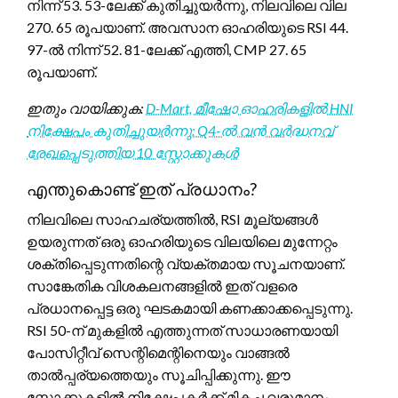
നിന്ന് 53. 53-ലേക്ക് കുതിച്ചുയർന്നു, നിലവിലെ വില
270. 65 രൂപയാണ്. അവസാന ഓഹരിയുടെ RSI 44.
97-ൽ നിന്ന് 52. 81-ലേക്ക് എത്തി, CMP 27. 65
രൂപയാണ്.
ഇതും വായിക്കുക:
D-Mart, മീഷോ ഓഹരികളിൽ HNI
നിക്ഷേപം കുതിച്ചുയർന്നു: Q4-ൽ വൻ വർദ്ധനവ്
രേഖപ്പെടുത്തിയ 10 സ്റ്റോക്കുകൾ
എന്തുകൊണ്ട് ഇത് പ്രധാനം?
നിലവിലെ സാഹചര്യത്തിൽ, RSI മൂല്യങ്ങൾ
ഉയരുന്നത് ഒരു ഓഹരിയുടെ വിലയിലെ മുന്നേറ്റം
ശക്തിപ്പെടുന്നതിന്റെ വ്യക്തമായ സൂചനയാണ്.
സാങ്കേതിക വിശകലനങ്ങളിൽ ഇത് വളരെ
പ്രധാനപ്പെട്ട ഒരു ഘടകമായി കണക്കാക്കപ്പെടുന്നു.
RSI 50-ന് മുകളിൽ എത്തുന്നത് സാധാരണയായി
പോസിറ്റീവ് സെന്റിമെന്റിനെയും വാങ്ങൽ
താൽപ്പര്യത്തെയും സൂചിപ്പിക്കുന്നു. ഈ
സ്റ്റോക്കുകളിൽ നിക്ഷേപകർക്ക് മികച്ച വരുമാനം