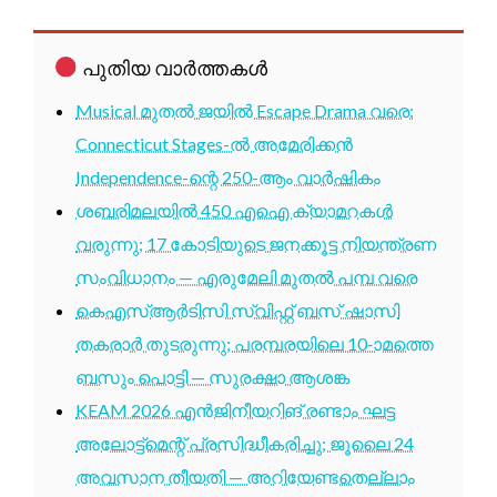
പുതിയ വാർത്തകൾ
Musical മുതൽ ജയിൽ Escape Drama വരെ:
Connecticut Stages-ൽ അമേരിക്കൻ
Independence-ന്റെ 250-ആം വാർഷികം
ശബരിമലയിൽ 450 എഐ ക്യാമറകൾ
വരുന്നു; 17 കോടിയുടെ ജനക്കൂട്ട നിയന്ത്രണ
സംവിധാനം — എരുമേലി മുതൽ പമ്പ വരെ
കെഎസ്ആർടിസി സ്വിഫ്റ്റ് ബസ് ഷാസി
തകരാർ തുടരുന്നു; പരമ്പരയിലെ 10-ാമത്തെ
ബസും പൊട്ടി — സുരക്ഷാ ആശങ്ക
KEAM 2026 എൻജിനീയറിങ് രണ്ടാം ഘട്ട
അലോട്ട്മെന്റ് പ്രസിദ്ധീകരിച്ചു; ജൂലൈ 24
അവസാന തീയതി — അറിയേണ്ടതെല്ലാം