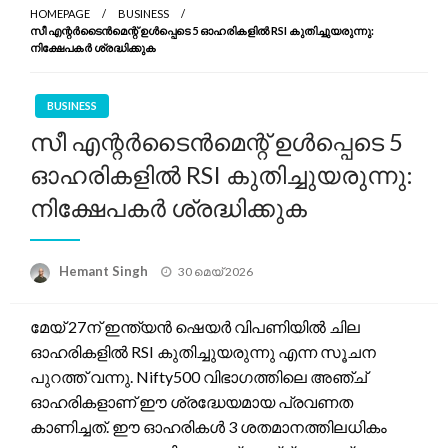
HOMEPAGE
BUSINESS
സീ എന്റർടൈൻമെന്റ് ഉൾപ്പെടെ 5 ഓഹരികളിൽ RSI കുതിച്ചുയരുന്നു:
നിക്ഷേപകർ ശ്രദ്ധിക്കുക
BUSINESS
സീ എന്റർടൈൻമെന്റ് ഉൾപ്പെടെ 5
ഓഹരികളിൽ RSI കുതിച്ചുയരുന്നു:
നിക്ഷേപകർ ശ്രദ്ധിക്കുക
Posted
Hemant Singh
30 മെയ്‌ 2026
on
മേയ് 27ന് ഇന്ത്യൻ ഷെയർ വിപണിയിൽ ചില
ഓഹരികളിൽ RSI കുതിച്ചുയരുന്നു എന്ന സൂചന
പുറത്ത് വന്നു. Nifty500 വിഭാഗത്തിലെ അഞ്ച്
ഓഹരികളാണ് ഈ ശ്രദ്ധേയമായ പ്രവണത
കാണിച്ചത്. ഈ ഓഹരികൾ 3 ശതമാനത്തിലധികം