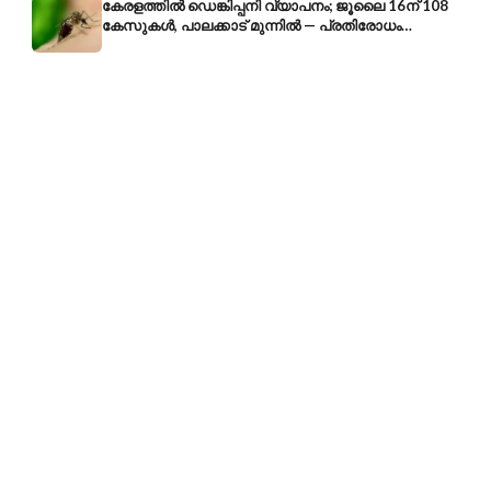
കേരളത്തിൽ ഡെങ്കിപ്പനി വ്യാപനം; ജൂലൈ 16ന് 108
കേസുകൾ, പാലക്കാട് മുന്നിൽ — പ്രതിരോധം
എങ്ങനെ?