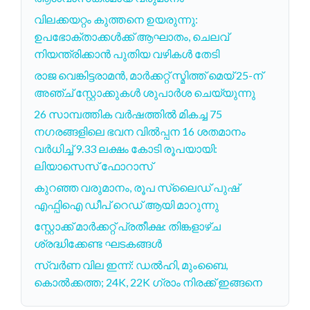
വിലക്കയറ്റം കുത്തനെ ഉയരുന്നു:
ഉപഭോക്താക്കൾക്ക് ആഘാതം, ചെലവ്
നിയന്ത്രിക്കാൻ പുതിയ വഴികൾ തേടി
രാജ വെങ്കിട്ടരാമൻ, മാർക്കറ്റ് സ്മിത്ത് മെയ് 25-ന്
അഞ്ച് സ്റ്റോക്കുകൾ ശുപാർശ ചെയ്യുന്നു
26 സാമ്പത്തിക വർഷത്തിൽ മികച്ച 75
നഗരങ്ങളിലെ ഭവന വിൽപ്പന 16 ശതമാനം
വർധിച്ച് 9.33 ലക്ഷം കോടി രൂപയായി:
ലിയാസെസ് ഫോറാസ്
കുറഞ്ഞ വരുമാനം, രൂപ സ്ലൈഡ് പുഷ്
എഫ്പിഐ ഡീപ് റെഡ് ആയി മാറുന്നു
സ്റ്റോക്ക് മാർക്കറ്റ് പ്രതീക്ഷ: തിങ്കളാഴ്ച
ശ്രദ്ധിക്കേണ്ട ഘടകങ്ങൾ
സ്വർണ വില ഇന്ന്: ഡൽഹി, മുംബൈ,
കൊൽക്കത്ത; 24K, 22K ഗ്രാം നിരക്ക് ഇങ്ങനെ