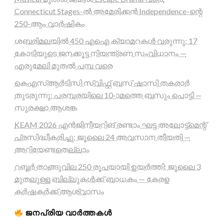
Connecticut Stages-ൽ അമേരിക്കൻ Independence-ന്റെ
250-ആം വാർഷികം
ശബരിമലയിൽ 450 എഐ ക്യാമറകൾ വരുന്നു; 17
കോടിയുടെ ജനക്കൂട്ട നിയന്ത്രണ സംവിധാനം —
എരുമേലി മുതൽ പമ്പ വരെ
കെഎസ്ആർടിസി സ്വിഫ്റ്റ് ബസ് ഷാസി തകരാർ
തുടരുന്നു; പരമ്പരയിലെ 10-ാമത്തെ ബസും പൊട്ടി —
സുരക്ഷാ ആശങ്ക
KEAM 2026 എൻജിനീയറിങ് രണ്ടാം ഘട്ട അലോട്ട്മെന്റ്
പ്രസിദ്ധീകരിച്ചു; ജൂലൈ 24 അവസാന തീയതി —
അറിയേണ്ടതെല്ലാം
റബ്ബർ താങ്ങുവില 250 രൂപയായി ഉയർത്തി; ജൂലൈ 3
മുതലുള്ള ബില്ലുകൾക്ക് ബാധകം — കേരള
കർഷകർക്ക് ആശ്വാസം
ജനപ്രിയ വാർത്തകൾ