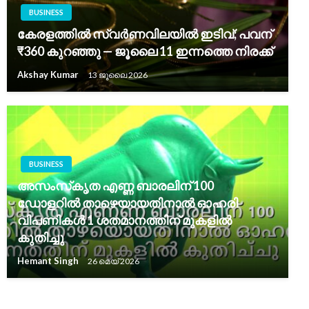
BUSINESS
കേരളത്തിൽ സ്വർണവിലയിൽ ഇടിവ്; പവന്
₹360 കുറഞ്ഞു — ജൂലൈ 11 ഇന്നത്തെ നിരക്ക്
Akshay Kumar
13 ജൂലൈ 2026
BUSINESS
അസംസ്‌കൃത എണ്ണ ബാരലിന് 100
ഡോളറിൽ താഴെയായതിനാൽ ഓഹരി
വിപണികൾ 1 ശതമാനത്തിന് മുകളിൽ
കുതിച്ചു
Hemant Singh
26 മെയ്‌ 2026