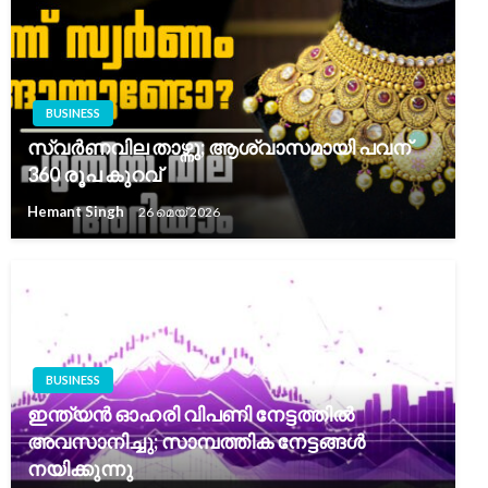
BUSINESS
സ്വർണവില താഴ്ന്നു; ആശ്വാസമായി പവന്
360 രൂപ കുറവ്
Hemant Singh
26 മെയ്‌ 2026
BUSINESS
ഇന്ത്യൻ ഓഹരി വിപണി നേട്ടത്തിൽ
അവസാനിച്ചു; സാമ്പത്തിക നേട്ടങ്ങൾ
നയിക്കുന്നു