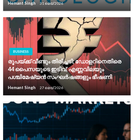
Hemant Singh
31 മെയ്‌ 2026
BUSINESS
രൂപയ്ക്ക് വീണ്ടും തിരിച്ചടി; ഡോളറിനെതിരെ
44 പൈസയുടെ ഇടിവ്, എണ്ണവിലയും
പശ്ചിമേഷ്യൻ സംഘർഷങ്ങളും ഭീഷണി
Hemant Singh
27 മെയ്‌ 2026