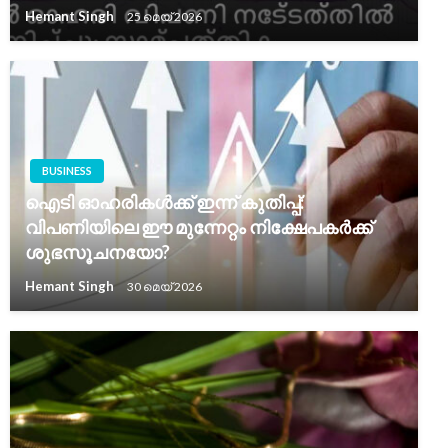
Hemant Singh
25 മെയ്‌ 2026
BUSINESS
ഐടി ഓഹരികൾക്ക് ഇന്ന് കുതിപ്പ്:
വിപണിയിലെ ഈ മുന്നേറ്റം നിക്ഷേപകർക്ക്
ശുഭസൂചനയോ?
Hemant Singh
30 മെയ്‌ 2026