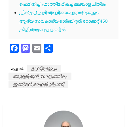
ഫെമിനിച്ചി ഫാത്തിമ മികച്ച മലയാള ചിത്രം
വിക്രം-1 ചരിത്ര വിജയം: ഇന്ത്യയുടെ
ആദ്യ സ്വകാര്യ ഓർബിറ്റൽ റോക്കറ്റ് 450
കി.മീ ഭ്രമണപഥത്തിൽ
Facebook
Mastodon
Email
Share
Tagged:
AI നിക്ഷേപം
അമേരിക്കൻ സാമ്പത്തികം
ഇന്ത്യൻ ഓഹരി വിപണി