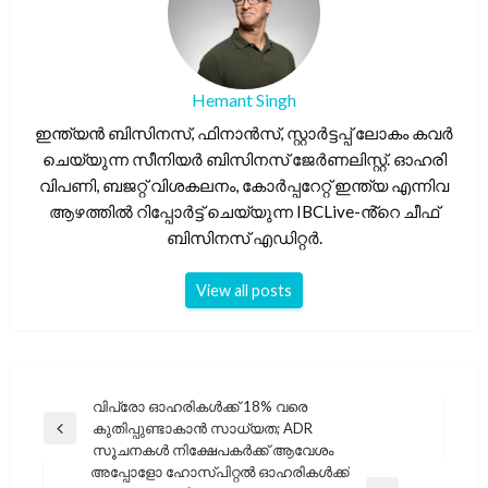
Hemant Singh
ഇന്ത്യൻ ബിസിനസ്, ഫിനാൻസ്, സ്റ്റാർട്ടപ്പ് ലോകം കവർ
ചെയ്യുന്ന സീനിയർ ബിസിനസ് ജേർണലിസ്റ്റ്. ഓഹരി
വിപണി, ബജറ്റ് വിശകലനം, കോർപ്പറേറ്റ് ഇന്ത്യ എന്നിവ
ആഴത്തിൽ റിപ്പോർട്ട് ചെയ്യുന്ന IBCLive-ൻ്റെ ചീഫ്
ബിസിനസ് എഡിറ്റർ.
View all posts
പോസ്റ്റുകളിലൂടെ
വിപ്രോ ഓഹരികൾക്ക് 18% വരെ
കുതിപ്പുണ്ടാകാൻ സാധ്യത; ADR
Previous
സൂചനകൾ നിക്ഷേപകർക്ക് ആവേശം
Post
അപ്പോളോ ഹോസ്പിറ്റൽ ഓഹരികൾക്ക്