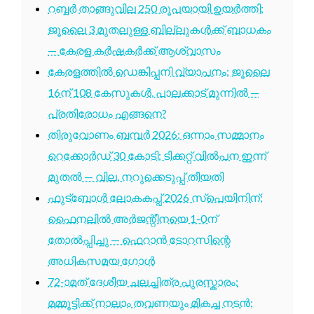
റബ്ബർ താങ്ങുവില 250 രൂപയായി ഉയർത്തി;
ജൂലൈ 3 മുതലുള്ള ബില്ലുകൾക്ക് ബാധകം
— കേരള കർഷകർക്ക് ആശ്വാസം
കേരളത്തിൽ ഡെങ്കിപ്പനി വ്യാപനം; ജൂലൈ
16ന് 108 കേസുകൾ, പാലക്കാട് മുന്നിൽ —
പ്രതിരോധം എങ്ങനെ?
തിരുവോണം ബമ്പർ 2026: ഒന്നാം സമ്മാനം
റെക്കോർഡ് 30 കോടി; ടിക്കറ്റ് വിൽപന ഇന്ന്
മുതൽ — വില, നറുക്കെടുപ്പ് തീയതി
ഫുട്ബോൾ ലോകകപ്പ് 2026 സ്പെയിനിന്;
ഫൈനലിൽ അർജന്റീനയെ 1-0ന്
തോൽപ്പിച്ചു — ഫെറാൻ ടോറസിന്റെ
അധികസമയ ഗോൾ
72-ാമത് ദേശീയ ചലച്ചിത്ര പുരസ്കാരം:
മമ്മൂട്ടിക്ക് നാലാം തവണയും മികച്ച നടൻ;