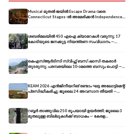
Musical മുതൽ ജയിൽ Escape Drama വരെ:
Connecticut Stages-ൽ അമേരിക്കൻ Independence-
ന്റെ 250-ആം വാർഷികം
ശബരിമലയിൽ 450 എഐ ക്യാമറകൾ വരുന്നു; 17
കോടിയുടെ ജനക്കൂട്ട നിയന്ത്രണ സംവിധാനം —
എരുമേലി മുതൽ പമ്പ വരെ
കെഎസ്ആർടിസി സ്വിഫ്റ്റ് ബസ് ഷാസി തകരാർ
തുടരുന്നു; പരമ്പരയിലെ 10-ാമത്തെ ബസും പൊട്ടി —
സുരക്ഷാ ആശങ്ക
KEAM 2026 എൻജിനീയറിങ് രണ്ടാം ഘട്ട അലോട്ട്മെന്റ്
പ്രസിദ്ധീകരിച്ചു; ജൂലൈ 24 അവസാന തീയതി —
അറിയേണ്ടതെല്ലാം
റബ്ബർ താങ്ങുവില 250 രൂപയായി ഉയർത്തി; ജൂലൈ 3
മുതലുള്ള ബില്ലുകൾക്ക് ബാധകം — കേരള
കർഷകർക്ക് ആശ്വാസം