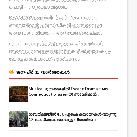
പൊട്ടി — സുരക്ഷാ ആശങ്ക
KEAM 2026 എൻജിനീയറിങ് രണ്ടാം ഘട്ട
അലോട്ട്മെന്റ് പ്രസിദ്ധീകരിച്ചു; ജൂലൈ 24
അവസാന തീയതി — അറിയേണ്ടതെല്ലാം
റബ്ബർ താങ്ങുവില 250 രൂപയായി ഉയർത്തി;
ജൂലൈ 3 മുതലുള്ള ബില്ലുകൾക്ക് ബാധകം —
കേരള കർഷകർക്ക് ആശ്വാസം
ജനപ്രിയ വാർത്തകൾ
Musical മുതൽ ജയിൽ Escape Drama വരെ:
Connecticut Stages-ൽ അമേരിക്കൻ
Independence-ന്റെ 250-ആം വാർഷികം
ശബരിമലയിൽ 450 എഐ ക്യാമറകൾ വരുന്നു;
17 കോടിയുടെ ജനക്കൂട്ട നിയന്ത്രണ
സംവിധാനം — എരുമേലി മുതൽ പമ്പ വരെ