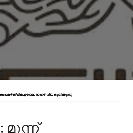
ഷേപകർക്ക് മികച്ച നേട്ടം, ഓഹരി വില കുതിക്കുന്നു
മൂന്ന്