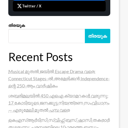
Twitter / X
തിരയുക
തിരയുക
Recent Posts
Musical മുതൽ ജയിൽ Escape Drama വരെ:
Connecticut Stages-ൽ അമേരിക്കൻ Independence-
ന്റെ 250-ആം വാർഷികം
ശബരിമലയിൽ 450 എഐ ക്യാമറകൾ വരുന്നു;
17 കോടിയുടെ ജനക്കൂട്ട നിയന്ത്രണ സംവിധാനം
— എരുമേലി മുതൽ പമ്പ വരെ
കെഎസ്ആർടിസി സ്വിഫ്റ്റ് ബസ് ഷാസി തകരാർ
തുടരുന്നു; പരമ്പരയിലെ 10-ാമത്തെ ബസും