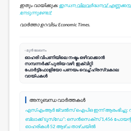
ഇതും വായിക്കുക:
ഇന്ധന വിലവർദ്ധനവ്: എണ്ണക്ക
നേടുന്നുണ്ടോ?
വാർത്താ ഉറവിടം: Economic Times.
‹ മുൻ ലേഖനം
ഓഹരി വിപണിയിലെ നഷ്ടം ഒഴിവാക്കാൻ
സമ്പന്നർക്ക് പുതിയ വഴി: ഇക്വിറ്റി
പോർട്ട്‌ഫോളിയോ പണയം വെച്ച് ഹ്രസ്വകാല
വായ്പകൾ
അനുബന്ധ വാർത്തകൾ
എസ്എംആർ ജ്വൽസ് ഐപിഒ ഇന്ന് ആരംഭിച്ചു: 
ബ്ലാക്ക് ടൂസ്ഡേ”: സെൻസെക്സ് 1,456 പോയന്റ് കൂപ്
ഓഹരികൾ 52 ആഴ്ച താഴ്ചയിൽ