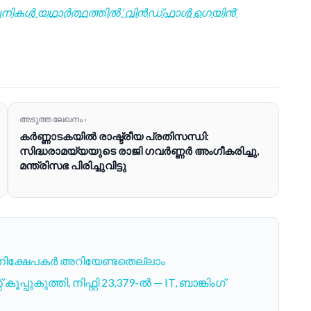
മ്പനികൾ യഥാർത്ഥത്തിൽ ‘വിൻഡ്‌ഫാൾ ഗെയിൻ’
അടുത്ത ലേഖനം ›
കർണ്ണാടകയിൽ രാഷ്ട്രീയ പ്രതിസന്ധി:
സിദ്ധരാമയ്യയുടെ രാജി ഗവർണ്ണർ അംഗീകരിച്ചു,
മന്ത്രിസഭ പിരിച്ചുവിട്ടു
നിക്ഷേപകർ അറിയേണ്ടതെല്ലാം
പുകുത്തി, നിഫ്റ്റി 23,379-ൽ — IT, ബാങ്കിംഗ്