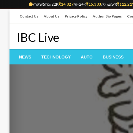
സ്വർണം 22K
₹14,027
/g
•
24K
₹15,303
/g
•
പവൻ
₹112,21
Skip
Contact Us
About Us
Privacy Policy
Author Bio Pages
Cor
to
content
IBC Live
NEWS
TECHNOLOGY
AUTO
BUSINESS