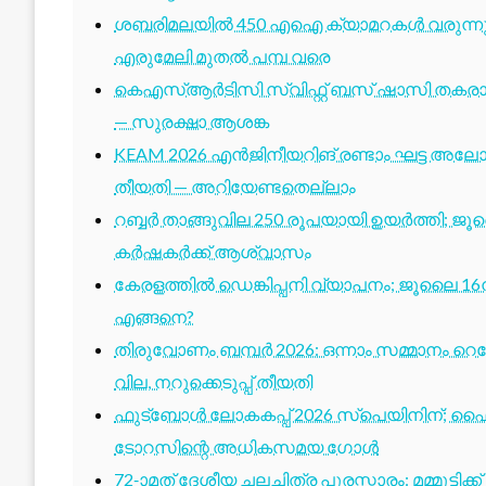
ശബരിമലയിൽ 450 എഐ ക്യാമറകൾ വരുന്നു; 1
എരുമേലി മുതൽ പമ്പ വരെ
കെഎസ്ആർടിസി സ്വിഫ്റ്റ് ബസ് ഷാസി തകരാർ 
— സുരക്ഷാ ആശങ്ക
KEAM 2026 എൻജിനീയറിങ് രണ്ടാം ഘട്ട അലോട്
തീയതി — അറിയേണ്ടതെല്ലാം
റബ്ബർ താങ്ങുവില 250 രൂപയായി ഉയർത്തി; ജ
കർഷകർക്ക് ആശ്വാസം
കേരളത്തിൽ ഡെങ്കിപ്പനി വ്യാപനം; ജൂലൈ 16ന
എങ്ങനെ?
തിരുവോണം ബമ്പർ 2026: ഒന്നാം സമ്മാനം റെക്ക
വില, നറുക്കെടുപ്പ് തീയതി
ഫുട്ബോൾ ലോകകപ്പ് 2026 സ്പെയിനിന്; ഫൈ
ടോറസിന്റെ അധികസമയ ഗോൾ
72-ാമത് ദേശീയ ചലച്ചിത്ര പുരസ്കാരം: മമ്മൂട്ടി