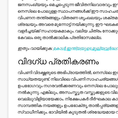
ജനസംഖ്യയും മെച്ചപ്പെടുന്ന ജീവിതനിലവാരവും 
നെസ്‌ലെ പോലുള്ള സ്ഥാപനങ്ങൾക്ക് ഈ സാഹചര്യങ
വിപണന തന്ത്രങ്ങളും വിതരണ ശൃംഖലയും ശക്തമാ
ശ്രദ്ധയും അവരെ മുന്നോട്ട് നയിക്കുന്നു. ഈ ഘ
വളർച്ചയ്ക്ക് സഹായകമാകും. വലിയ ചിത്രം നോക്കുമ
കേവലം ഒരു താൽക്കാലിക പ്രതിഭാസമല്ല.
ഇതും വായിക്കുക:
കോൾ ഇന്ത്യയുടെ മൂല്യവർദ്ധ
വിദഗ്ധ പ്രതികരണം
വിപണി വിദഗ്ദ്ധരുടെ അഭിപ്രായത്തിൽ, നെസ്‌ലെ 
സാധ്യതയുണ്ട്. നിലവിലെ വിപണി സാഹചര്യങ്ങൾ ക
ഉപഭോഗവും നഗരവൽക്കരണവും നെസ്‌ലെ പോലുള്
നൽകുന്നു. എങ്കിലും, അസംസ്കൃത വസ്തുക്കളുടെ വില
വെല്ലുവിളിയായേക്കാം. നിക്ഷേപകർ ദീർഘകാല ക
സാമ്പത്തിക നയങ്ങളും ഉപഭോക്തൃ താൽപ്പര്യങ്ങളി
സ്വാധീനിക്കും. ഭാവിയിൽ കൂടുതൽ ശ്രദ്ധേയമായ വളർച