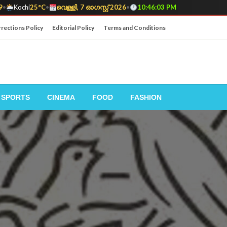
9
•
Kochi
25°C
•
വെള്ളി, 7 ഓഗസ്റ്റ് 2026
•
10:46:04 PM
rections Policy
Editorial Policy
Terms and Conditions
SPORTS
CINEMA
FOOD
FASHION