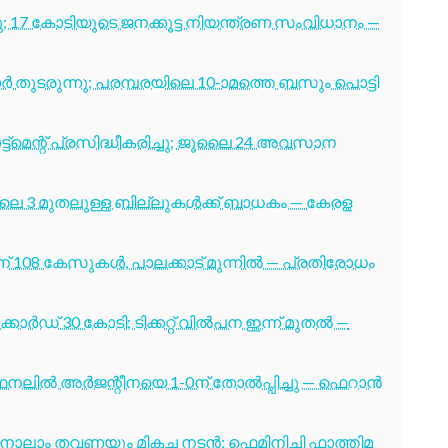
7 കോടിയുടെ ജനക്കൂട്ട നിയന്ത്രണ സംവിധാനം —
തുടരുന്നു; പരമ്പരയിലെ 10-ാമത്തെ ബസും പൊട്ടി
ട്മെന്റ് പ്രസിദ്ധീകരിച്ചു; ജൂലൈ 24 അവസാന
ൂലൈ 3 മുതലുള്ള ബില്ലുകൾക്ക് ബാധകം — കേരള
് 108 കേസുകൾ, പാലക്കാട് മുന്നിൽ — പ്രതിരോധം
ോർഡ് 30 കോടി; ടിക്കറ്റ് വിൽപന ഇന്ന് മുതൽ —
നലിൽ അർജന്റീനയെ 1-0ന് തോൽപ്പിച്ചു — ഫെറാൻ
ക്ക് നാലാം തവണയും മികച്ച നടൻ; ഫെമിനിച്ചി ഫാത്തിമ