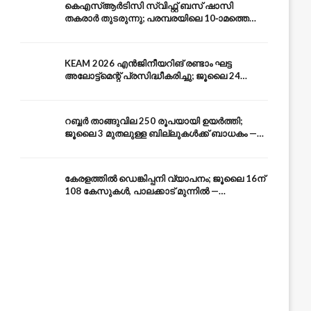
കെഎസ്ആർടിസി സ്വിഫ്റ്റ് ബസ് ഷാസി
തകരാർ തുടരുന്നു; പരമ്പരയിലെ 10-ാമത്തെ
ബസും പൊട്ടി — സുരക്ഷാ ആശങ്ക
KEAM 2026 എൻജിനീയറിങ് രണ്ടാം ഘട്ട
അലോട്ട്മെന്റ് പ്രസിദ്ധീകരിച്ചു; ജൂലൈ 24
അവസാന തീയതി — അറിയേണ്ടതെല്ലാം
റബ്ബർ താങ്ങുവില 250 രൂപയായി ഉയർത്തി;
ജൂലൈ 3 മുതലുള്ള ബില്ലുകൾക്ക് ബാധകം —
കേരള കർഷകർക്ക് ആശ്വാസം
കേരളത്തിൽ ഡെങ്കിപ്പനി വ്യാപനം; ജൂലൈ 16ന്
108 കേസുകൾ, പാലക്കാട് മുന്നിൽ —
പ്രതിരോധം എങ്ങനെ?