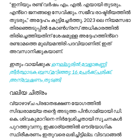
“ഇനിയും രണ്ട് വർഷം എം. എൽ. എയായി തുടരും.
എൻ്റെ ജനങ്ങളെ സേവിക്കും. സജീവ രാഷ്ട്രീയത്തിൽ
തുടരും,” അദ്ദേഹം കൂട്ടിച്ചേർത്തു. 2023 ലെ നിയമസഭാ
തിരഞ്ഞെടുപ്പിൽ കോൺഗ്രസ് അധികാരത്തിൽ
തിരിച്ചെത്തിയതിന് ശേഷമുള്ള അദ്ദേഹത്തിൻ്റെ
രണ്ടാമത്തെ മുഖ്യമന്ത്രി പദവിയാണിത്. ഇത്
അവസാനിക്കുകയാണ്.
ഇതും വായിക്കുക:
നെല്ലൂരിൽ വേളാങ്കണ്ണി
തീർത്ഥാടക ബസ് മറിഞ്ഞു; 16 പേർക്ക് പരിക്ക്,
അന്വേഷണം തുടങ്ങി
വലിയ ചിത്രം
വ്യാഴാഴ്ച പ്രഭാതഭക്ഷണ യോഗത്തിൽ
സിദ്ധരാമയ്യ തന്റെ അടുത്ത പിൻഗാമിയായി ഡി.
കെ. ശിവകുമാറിനെ നിർദ്ദേശിച്ചതായി സൂചനകൾ
പുറത്തുവന്നു. ഇക്കാര്യത്തിൽ ഔദ്യോഗിക
സ്ഥിരീകരണം ഇതുവരെ ലഭിച്ചിട്ടില്ല. വിടവാങ്ങൽ