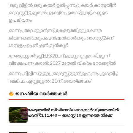
‘ഒരു വീട്ടിൽ ഒരു കയർ ഉൽപ്പന്നം’: കയർ കാമ്പയിൻ
ഓഗസ്റ്റ് 10 മുതൽ; ലക്ഷ്യം തൊഴിലാളികളുടെ
ഉപജീവനം
ഓണം അഡ്വാൻസ്: കേരളത്തിലെ കേന്ദ്ര
ജീവനക്കാർക്കും പെൻഷൻകാർക്കും ഓഗസ്റ്റ് 24ന്
ശമ്പളം-പെൻഷൻ മുൻകൂർ
കേരള സ്റ്റാർട്ടപ്പ് HEX20-ന് സ്കൈറൂട്ടുമായി മൂന്ന്
വിക്ഷേപണ കരാർ; 2027 മുതൽ വിക്രം റോക്കറ്റിൽ
ഓണം റിലീസ് 2026: ഓഗസ്റ്റ് 20ന് ‘ഐ ആം ഗെയിം’,
‘ഖലീഫ’ ഏറ്റുമുട്ടൽ; 21ന് ‘ബെത്‌ലഹേം’
ജനപ്രിയ വാർത്തകൾ
കേരളത്തിൽ സ്വർണവില റെക്കോർഡ് ഉയരത്തിൽ;
പവന് ₹1,11,440 — ഓഗസ്റ്റ് 10 ഇന്നത്തെ നിരക്ക്