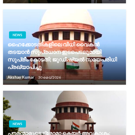
NEWS
ഹൈക്കോടതികളിലെ വിധി വൈകൽ
തടയാൻ സുപ്രധാന ഇടപെടലുമായി
സുപ്രീം കോടതി; ജുഡീഷ്യൽ സമയപരിധി
പ്രഖ്യാപിച്ചു
Akshay Kumar
30 മെയ്‌ 2026
NEWS
പൗരന്മാരുടെ ട്രോമാ കെയർ അവകാശം: