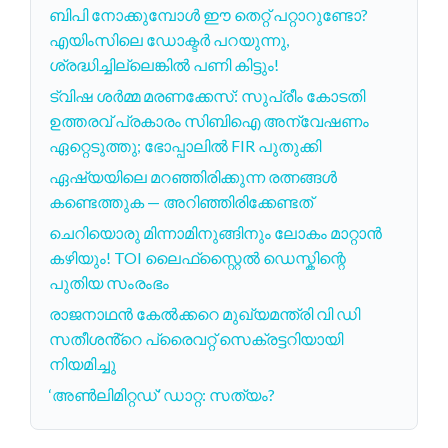
ബിപി നോക്കുമ്പോൾ ഈ തെറ്റ് പറ്റാറുണ്ടോ?
എയിംസിലെ ഡോക്ടർ പറയുന്നു,
ശ്രദ്ധിച്ചില്ലെങ്കിൽ പണി കിട്ടും!
ട്വിഷ ശർമ്മ മരണക്കേസ്: സുപ്രീം കോടതി
ഉത്തരവ് പ്രകാരം സിബിഐ അന്വേഷണം
ഏറ്റെടുത്തു; ഭോപ്പാലിൽ FIR പുതുക്കി
ഏഷ്യയിലെ മറഞ്ഞിരിക്കുന്ന രത്നങ്ങൾ
കണ്ടെത്തുക — അറിഞ്ഞിരിക്കേണ്ടത്
ചെറിയൊരു മിന്നാമിനുങ്ങിനും ലോകം മാറ്റാൻ
കഴിയും! TOI ലൈഫ്‌സ്റ്റൈൽ ഡെസ്കിന്റെ
പുതിയ സംരംഭം
രാജനാഥൻ കേൽക്കറെ മുഖ്യമന്ത്രി വി ഡി
സതീശൻ്റെ പ്രൈവറ്റ് സെക്രട്ടറിയായി
നിയമിച്ചു
‘അൺലിമിറ്റഡ്’ ഡാറ്റ: സത്യം?