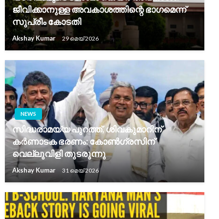
ജീവിക്കാനുള്ള അവകാശത്തിന്റെ ഭാഗമെന്ന്
സുപ്രീം കോടതി
Akshay Kumar
29 മെയ്‌ 2026
NEWS
സിദ്ധരാമയ്യ പുറത്ത്, ശിവകുമാറിന്
കർണാടക ഭരണം: കോൺഗ്രസിന്
വെല്ലുവിളി തുടരുന്നു
Akshay Kumar
31 മെയ്‌ 2026