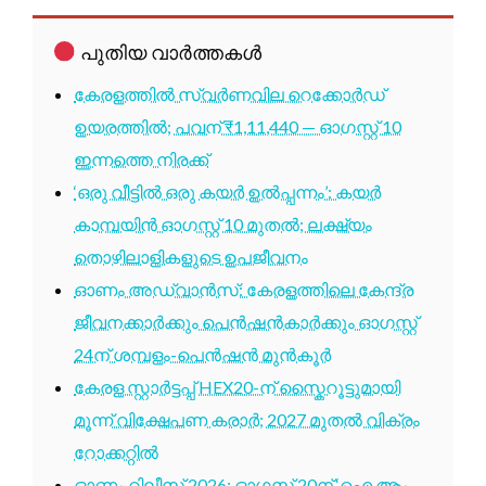
പുതിയ വാർത്തകൾ
കേരളത്തിൽ സ്വർണവില റെക്കോർഡ്
ഉയരത്തിൽ; പവന് ₹1,11,440 — ഓഗസ്റ്റ് 10
ഇന്നത്തെ നിരക്ക്
‘ഒരു വീട്ടിൽ ഒരു കയർ ഉൽപ്പന്നം’: കയർ
കാമ്പയിൻ ഓഗസ്റ്റ് 10 മുതൽ; ലക്ഷ്യം
തൊഴിലാളികളുടെ ഉപജീവനം
ഓണം അഡ്വാൻസ്: കേരളത്തിലെ കേന്ദ്ര
ജീവനക്കാർക്കും പെൻഷൻകാർക്കും ഓഗസ്റ്റ്
24ന് ശമ്പളം-പെൻഷൻ മുൻകൂർ
കേരള സ്റ്റാർട്ടപ്പ് HEX20-ന് സ്കൈറൂട്ടുമായി
മൂന്ന് വിക്ഷേപണ കരാർ; 2027 മുതൽ വിക്രം
റോക്കറ്റിൽ
ഓണം റിലീസ് 2026: ഓഗസ്റ്റ് 20ന് ‘ഐ ആം