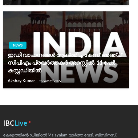
NEWS
ഇഡി വാഹനങ്ങൾ ആക്രമിച്ച കേസ്: അഞ്ച്
സിപിഎം പ്രവർത്തകർ അറസ്റ്റിൽ, 11 പേർ
കസ്റ്റഡിയിൽ
Akshay Kumar
29 മെയ്‌ 2026
●
IBC
Live
കേരളത്തിന്റെ ഡിജിറ്റൽ Malayalam വാർത്ത വേദി. ബിസിനസ്,