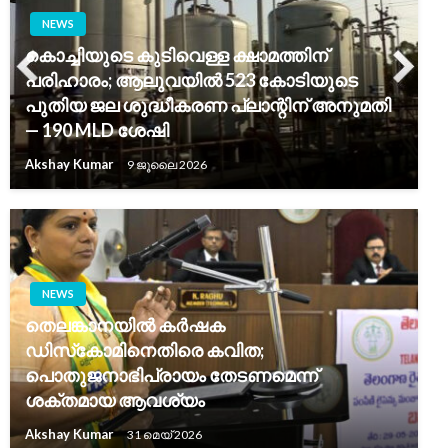
NEWS
കൊച്ചിയുടെ കുടിവെള്ള ക്ഷാമത്തിന്
പരിഹാരം; ആലുവയിൽ 523 കോടിയുടെ
പുതിയ ജല ശുദ്ധീകരണ പ്ലാന്റിന് അനുമതി
— 190 MLD ശേഷി
Akshay Kumar
9 ജൂലൈ 2026
NEWS
തെലങ്കാനയിൽ കർഷക
ഡിസ്‌കോമിനെതിരെ കവിത;
പൊതുജനാഭിപ്രായം തേടണമെന്ന്
ശക്തമായ ആവശ്യം
Akshay Kumar
31 മെയ്‌ 2026