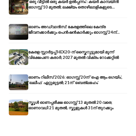
‘ഒരു വീട്ടിൽ ഒരു കയർ ഉൽപ്പന്നം’: കയർ കാമ്പയിൻ
ഓഗസ്റ്റ് 10 മുതൽ; ലക്ഷ്യം തൊഴിലാളികളുടെ
ഉപജീവനം
ഓണം അഡ്വാൻസ്: കേരളത്തിലെ കേന്ദ്ര
ജീവനക്കാർക്കും പെൻഷൻകാർക്കും ഓഗസ്റ്റ് 24ന്
ശമ്പളം-പെൻഷൻ മുൻകൂർ
കേരള സ്റ്റാർട്ടപ്പ് HEX20-ന് സ്കൈറൂട്ടുമായി മൂന്ന്
വിക്ഷേപണ കരാർ; 2027 മുതൽ വിക്രം റോക്കറ്റിൽ
ഓണം റിലീസ് 2026: ഓഗസ്റ്റ് 20ന് ‘ഐ ആം ഗെയിം’,
‘ഖലീഫ’ ഏറ്റുമുട്ടൽ; 21ന് ‘ബെത്‌ലഹേം’
സ്കൂൾ ഓണപ്പരീക്ഷ ഓഗസ്റ്റ് 13 മുതൽ 20 വരെ;
ഓണാവധി 21 മുതൽ, സ്കൂളുകൾ 31ന് തുറക്കും