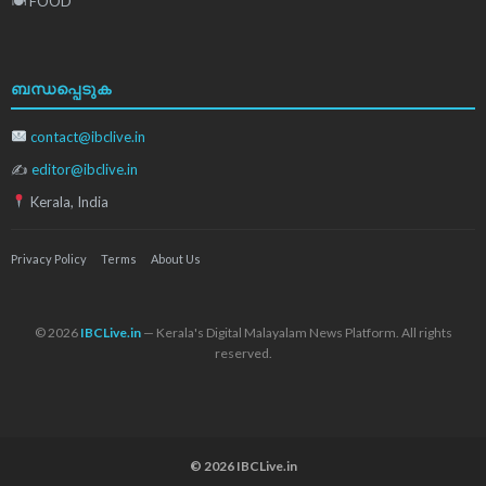
🍽 FOOD
ബന്ധപ്പെടുക
contact@ibclive.in
✍
editor@ibclive.in
Kerala, India
Privacy Policy
Terms
About Us
© 2026
IBCLive.in
— Kerala's Digital Malayalam News Platform. All rights
reserved.
© 2026 IBCLive.in