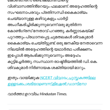
വിശ്വാസത്തിൻ്റെയും ഫലമാണ്. അദ്ദേഹത്തിന്റെ
സംഘടനാപരവും പ്രതിസന്ധി കൈകാര്യം
ചെയ്യാനുള്ള കഴിവുകളും പാർട്ടി
അംഗീകരിച്ചിരിക്കുന്നുവെന്ന് ഒരു മുതിർന്ന
കോൺഗ്രസ് നേതാവ് പറഞ്ഞു. കർണ്ണാടകയ്ക്ക്
പുറത്തും പ്രധാനപ്പെട്ട ചുമതലകൾ ശിവകുമാർ
കൈകാര്യം ചെയ്തിട്ടുണ്ട്. ഒരു ജനകീയ നേതാവെന്ന
നിലയിൽ അദ്ദേഹത്തിന്റെ യഥാർത്ഥ പരീക്ഷണം
ഇപ്പോൾ ആരംഭിക്കുന്നുവെന്നും അദ്ദേഹം
കൂട്ടിച്ചേർത്തു. സംസ്ഥാന രാഷ്ട്രീയത്തിൽ ഡി. കെ.
ശിവകുമാർ നിർണായക ശക്തിയായി മാറും.
ഇതും വായിക്കുക:
NCERT വിവാദം: പുസ്തകത്തിലെ
ഉള്ളടക്കം ശരിയാണെന്ന് മിഷേൽ ഡാനിനോ
വാർത്താ ഉറവിടം: Hindustan Times.