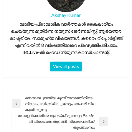
Akshay Kumar
ദേശീയ-പ്രാദേശിക വാർത്തകൾ കൈകാര്യം
ചെയ്യുന്ന മുതിർന്ന ന്യൂസ് ജേർണലിസ്റ്റ്. ആഭ്യന്തര
രാഷ്ട്രീയം, സാമൂഹ്യ വിഷയങ്ങൾ, ക്രൈം റിപ്പോർട്ടിങ്ങ്
എന്നിവയിൽ 8 വർഷത്തിലേറെ പ്രവൃത്തിപരിചയം.
IBCLive-ൽ ഹെഡ് ന്യൂസ് കറസ്പോണ്ടന്റ്.
View all posts
പോസ്റ്റുകളിലൂടെ
നെസ്‌ലെ ഇന്ത്യ: മൂന്ന് മാസത്തിനിടെ
നിക്ഷേപകർക്ക് മികച്ച നേട്ടം, ഓഹരി വില
Previous
കുതിക്കുന്നു
Post
ഡോളറിനെതിരെ രൂപയ്ക്ക് മുന്നേറ്റം; 95.55-
ൽ വ്യാപാരം തുടങ്ങി, നിക്ഷേപകർക്ക്
Next
ആശ്വാസം
Post