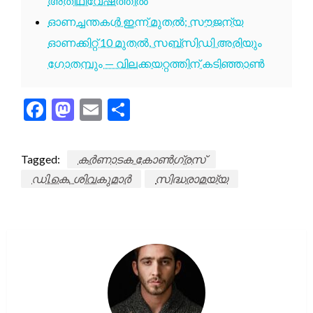
അതിഥിവേഷത്തിൽ
ഓണച്ചന്തകൾ ഇന്ന് മുതൽ; സൗജന്യ
ഓണക്കിറ്റ് 10 മുതൽ, സബ്സിഡി അരിയും
ഗോതമ്പും — വിലക്കയറ്റത്തിന് കടിഞ്ഞാൺ
Facebook
Mastodon
Email
Share
Tagged:
കർണാടക കോൺഗ്രസ്
ഡി.കെ. ശിവകുമാർ
സിദ്ധരാമയ്യ