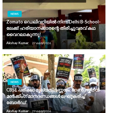
NEWS
Zomato ഡെലിവറിയിൽ നിന്ന് Delhi B-School-
ലേക്ക്: ഹരിയാനക്കാരന്റെ തിരിച്ചുവരവ് കഥ
വൈറലാകുന്നു!
Akshay Kumar
27 മെയ്‌ 2026
NEWS
CBSE പരീക്ഷാ മൂല്യനിർണ്ണയം: ഓൺ-സ്ക്രീൻ
മാർക്കിംഗ് മാനദണ്ഡങ്ങൾ ലഘൂകരിച്ച്
ബോർഡ്
Akshay Kumar
29 മെയ്‌ 2026