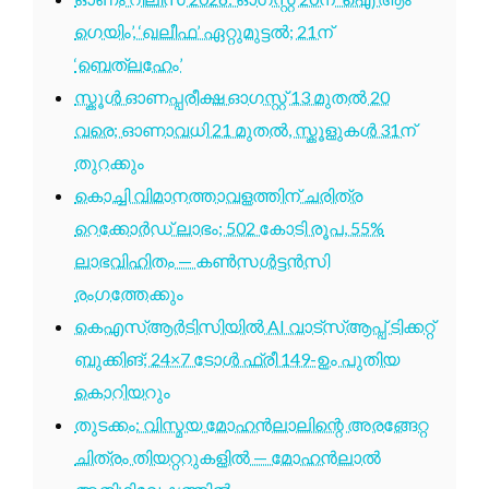
ഗെയിം’, ‘ഖലീഫ’ ഏറ്റുമുട്ടൽ; 21ന്
‘ബെത്‌ലഹേം’
സ്കൂൾ ഓണപ്പരീക്ഷ ഓഗസ്റ്റ് 13 മുതൽ 20
വരെ; ഓണാവധി 21 മുതൽ, സ്കൂളുകൾ 31ന്
തുറക്കും
കൊച്ചി വിമാനത്താവളത്തിന് ചരിത്ര
റെക്കോർഡ് ലാഭം; 502 കോടി രൂപ, 55%
ലാഭവിഹിതം — കൺസൾട്ടൻസി
രംഗത്തേക്കും
കെഎസ്ആർടിസിയിൽ AI വാട്സ്ആപ്പ് ടിക്കറ്റ്
ബുക്കിങ്; 24×7 ടോൾ ഫ്രീ 149-ഉം പുതിയ
കൊറിയറും
തുടക്കം: വിസ്മയ മോഹൻലാലിന്റെ അരങ്ങേറ്റ
ചിത്രം തിയറ്ററുകളിൽ — മോഹൻലാൽ