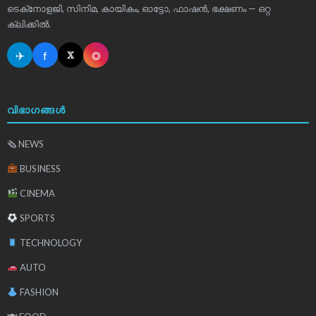
ടെക്‌നോളജി, സിനിമ, കായികം, ഓട്ടോ, ഫാഷൻ, ഭക്ഷണം — ഒറ്റ
ക്ലിക്കിൽ.
✈
f
◎
𝕏
വിഭാഗങ്ങൾ
🗞 NEWS
BUSINESS
CINEMA
SPORTS
TECHNOLOGY
AUTO
FASHION