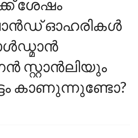
്ക് ശേഷം
ലാൻഡ് ഓഹരികൾ
ോൾഡ്മാൻ
 സ്റ്റാൻലിയും
ട്ടം കാണുന്നുണ്ടോ?