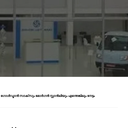
ൾഡ്മാൻ സാക്‌സും മോർഗൻ സ്റ്റാൻലിയും എന്തെങ്കിലും നേട്ടം