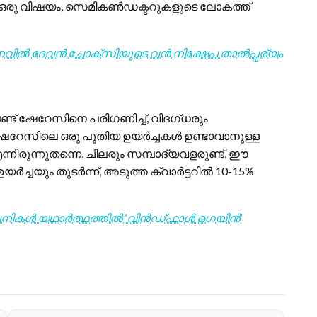
മായ ഒരു വിഷയം, സെമികൺഡക്ടറുകളുടെ ലോകത്ത്
നവിൽ ദേവൻ ചോക്സിയുടെ വൻ നിക്ഷേപ താൽപ്പര്യം
്‌ലണ്ട് ഷേറേസിനെ പരിഗണിച്ച്, വിദഗ്ധരും
ഈ ഷേറേസിലെ ഒരു പുതിയ ഉയർച്ചകൾ ഉണ്ടാവാനുള്ള
ിരുന്നുതന്നെ, ചിലരും സമ്പാദ്യവളരുണ്ട്, ഈ
യർച്ചയും തുടർന്ന്, അടുത്ത ക്വാർട്ടറിൽ 10-15%
മ്പനികൾ യഥാർത്ഥത്തിൽ ‘വിൻഡ്‌ഫാൾ ഗെയിൻ’