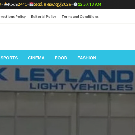
4
•
Kochi
24°C
•
ശനി, 8 ഓഗസ്റ്റ് 2026
•
12:57:14 AM
rections Policy
Editorial Policy
Terms and Conditions
SPORTS
CINEMA
FOOD
FASHION