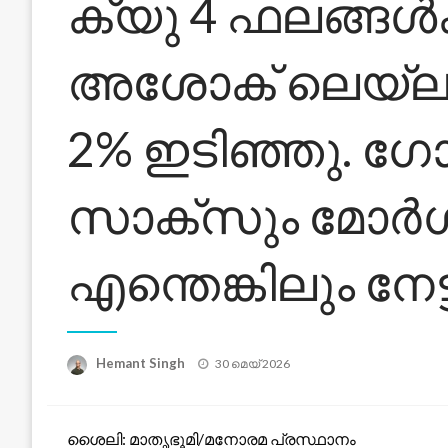
ക്യു 4 ഫലങ്ങൾക
അശോക് ലെയ്‌
2% ഇടിഞ്ഞു. ഗ
സാക്‌സും മോർഗൻ
എന്തെങ്കിലും നേ
Posted
Hemant Singh
30 മെയ്‌ 2026
on
ശൈലി: മാതൃഭൂമി/മനോരമ പ്രസ്ഥാനം