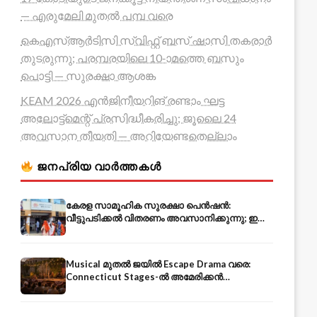
— എരുമേലി മുതൽ പമ്പ വരെ
കെഎസ്ആർടിസി സ്വിഫ്റ്റ് ബസ് ഷാസി തകരാർ
തുടരുന്നു; പരമ്പരയിലെ 10-ാമത്തെ ബസും
പൊട്ടി — സുരക്ഷാ ആശങ്ക
KEAM 2026 എൻജിനീയറിങ് രണ്ടാം ഘട്ട
അലോട്ട്മെന്റ് പ്രസിദ്ധീകരിച്ചു; ജൂലൈ 24
അവസാന തീയതി — അറിയേണ്ടതെല്ലാം
ജനപ്രിയ വാർത്തകൾ
കേരള സാമൂഹിക സുരക്ഷാ പെൻഷൻ:
വീട്ടുപടിക്കൽ വിതരണം അവസാനിക്കുന്നു; ഇനി
ആധാർ അക്കൗണ്ടിൽ നേരിട്ട്
Musical മുതൽ ജയിൽ Escape Drama വരെ:
Connecticut Stages-ൽ അമേരിക്കൻ
Independence-ന്റെ 250-ആം വാർഷികം