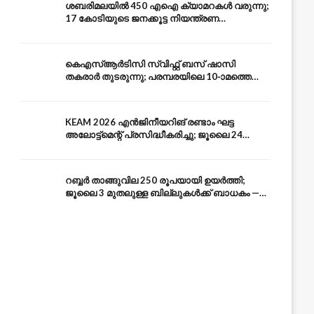
ശബരിമലയിൽ 450 എഐ ക്യാമറകൾ വരുന്നു;
17 കോടിയുടെ ജനക്കൂട്ട നിയന്ത്രണ
സംവിധാനം — എരുമേലി മുതൽ പമ്പ വരെ
കെഎസ്ആർടിസി സ്വിഫ്റ്റ് ബസ് ഷാസി
തകരാർ തുടരുന്നു; പരമ്പരയിലെ 10-ാമത്തെ
ബസും പൊട്ടി — സുരക്ഷാ ആശങ്ക
KEAM 2026 എൻജിനീയറിങ് രണ്ടാം ഘട്ട
അലോട്ട്മെന്റ് പ്രസിദ്ധീകരിച്ചു; ജൂലൈ 24
അവസാന തീയതി — അറിയേണ്ടതെല്ലാം
റബ്ബർ താങ്ങുവില 250 രൂപയായി ഉയർത്തി;
ജൂലൈ 3 മുതലുള്ള ബില്ലുകൾക്ക് ബാധകം —
കേരള കർഷകർക്ക് ആശ്വാസം