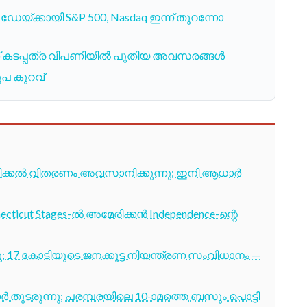
ൽ ഡേയ്‌ക്കായി S&P 500, Nasdaq ഇന്ന് തുറന്നോ
ക്ക് കടപ്പത്ര വിപണിയിൽ പുതിയ അവസരങ്ങൾ
ൂപ കുറവ്
ടിക്കൽ വിതരണം അവസാനിക്കുന്നു; ഇനി ആധാർ
cticut Stages-ൽ അമേരിക്കൻ Independence-ന്റെ
7 കോടിയുടെ ജനക്കൂട്ട നിയന്ത്രണ സംവിധാനം —
തുടരുന്നു; പരമ്പരയിലെ 10-ാമത്തെ ബസും പൊട്ടി