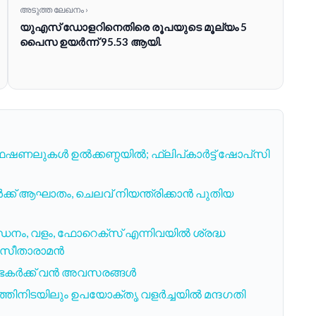
അടുത്ത ലേഖനം ›
യുഎസ് ഡോളറിനെതിരെ രൂപയുടെ മൂല്യം 5
പൈസ ഉയർന്ന് 95.53 ആയി.
ഫഷണലുകൾ ഉൽക്കണ്ഠയിൽ; ഫ്ലിപ്കാർട്ട് ഷോപ്‌സി
ൾക്ക് ആഘാതം, ചെലവ് നിയന്ത്രിക്കാൻ പുതിയ
ധനം, വളം, ഫോറെക്സ് എന്നിവയിൽ ശ്രദ്ധ
്മല സീതാരാമൻ
ംഭകർക്ക് വൻ അവസരങ്ങൾ
ത്തിനിടയിലും ഉപയോക്തൃ വളർച്ചയിൽ മന്ദഗതി