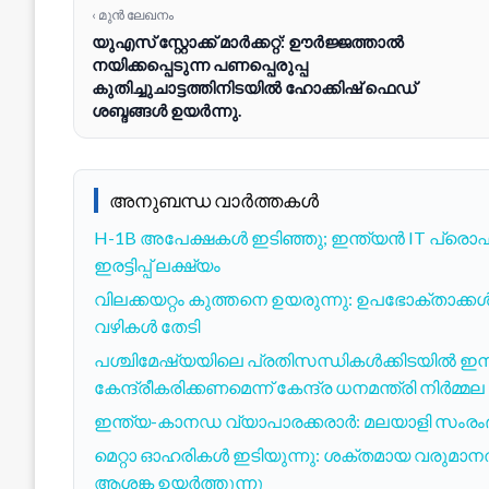
‹ മുൻ ലേഖനം
യുഎസ് സ്റ്റോക്ക് മാർക്കറ്റ്: ഊർജ്ജത്താൽ
നയിക്കപ്പെടുന്ന പണപ്പെരുപ്പ
കുതിച്ചുചാട്ടത്തിനിടയിൽ ഹോക്കിഷ് ഫെഡ്
ശബ്ദങ്ങൾ ഉയർന്നു.
അനുബന്ധ വാർത്തകൾ
H-1B അപേക്ഷകൾ ഇടിഞ്ഞു; ഇന്ത്യൻ IT പ്രൊ
ഇരട്ടിപ്പ് ലക്ഷ്യം
വിലക്കയറ്റം കുത്തനെ ഉയരുന്നു: ഉപഭോക്താക്ക
വഴികൾ തേടി
പശ്ചിമേഷ്യയിലെ പ്രതിസന്ധികൾക്കിടയിൽ ഇന്
കേന്ദ്രീകരിക്കണമെന്ന് കേന്ദ്ര ധനമന്ത്രി നിർമ
ഇന്ത്യ-കാനഡ വ്യാപാരക്കരാർ: മലയാളി സംര
മെറ്റാ ഓഹരികൾ ഇടിയുന്നു: ശക്തമായ വരുമാന
ആശങ്ക ഉയർത്തുന്നു