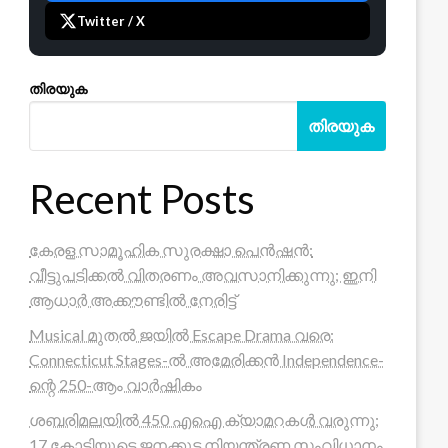
Twitter / X
തിരയുക
തിരയുക
Recent Posts
കേരള സാമൂഹിക സുരക്ഷാ പെൻഷൻ:
വീട്ടുപടിക്കൽ വിതരണം അവസാനിക്കുന്നു; ഇനി
ആധാർ അക്കൗണ്ടിൽ നേരിട്ട്
Musical മുതൽ ജയിൽ Escape Drama വരെ:
Connecticut Stages-ൽ അമേരിക്കൻ Independence-
ന്റെ 250-ആം വാർഷികം
ശബരിമലയിൽ 450 എഐ ക്യാമറകൾ വരുന്നു;
17 കോടിയുടെ ജനക്കൂട്ട നിയന്ത്രണ സംവിധാനം