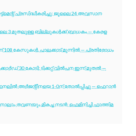
ട്മെന്റ് പ്രസിദ്ധീകരിച്ചു; ജൂലൈ 24 അവസാന
ൂലൈ 3 മുതലുള്ള ബില്ലുകൾക്ക് ബാധകം — കേരള
് 108 കേസുകൾ, പാലക്കാട് മുന്നിൽ — പ്രതിരോധം
ോർഡ് 30 കോടി; ടിക്കറ്റ് വിൽപന ഇന്ന് മുതൽ —
നലിൽ അർജന്റീനയെ 1-0ന് തോൽപ്പിച്ചു — ഫെറാൻ
ക്ക് നാലാം തവണയും മികച്ച നടൻ; ഫെമിനിച്ചി ഫാത്തിമ