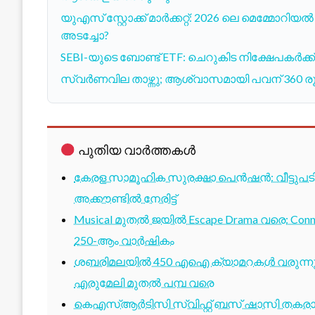
യുഎസ് സ്റ്റോക്ക് മാർക്കറ്റ്: 2026 ലെ മെമ്മോറിയ
അടച്ചോ?
SEBI-യുടെ ബോണ്ട് ETF: ചെറുകിട നിക്ഷേപകർ
സ്വർണവില താഴ്ന്നു; ആശ്വാസമായി പവന് 360 ര
പുതിയ വാർത്തകൾ
കേരള സാമൂഹിക സുരക്ഷാ പെൻഷൻ: വീട്ടുപ
അക്കൗണ്ടിൽ നേരിട്ട്
Musical മുതൽ ജയിൽ Escape Drama വരെ: Conne
250-ആം വാർഷികം
ശബരിമലയിൽ 450 എഐ ക്യാമറകൾ വരുന്നു; 1
എരുമേലി മുതൽ പമ്പ വരെ
കെഎസ്ആർടിസി സ്വിഫ്റ്റ് ബസ് ഷാസി തകരാർ 