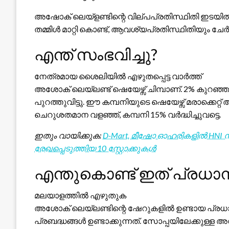
അഷോക് ലെയ്‌ളണ്ടിന്റെ വില്പപ്രതിസ്ഥിതി ഇടയി
തമ്മിള്‍ മാറ്റി കൊണ്ട്, ആവശ്യപ്രതിസ്ഥിതിയും ചേര്‍ന
എന്ത് സംഭവിച്ചു?
നേത്രമായ ശൈലിയിൽ എഴുതപ്പെട്ട വാർത്ത്
അശോക് ലെയ്‌ലണ്ട് ഷെയേഴ്സ് ചിമ്പാണ്. 2% കുറ
പുറത്തുവിട്ടു. ഈ കമ്പനിയുടെ ഷെയേഴ്സ് മരാക്കെറ്റ
ചെറുശതമാന വളഞ്ഞ്, കമ്പനി 15% വർദ്ധിച്ചുവട്ടെ.
ഇതും വായിക്കുക:
D-Mart, മീഷോ ഓഹരികളിൽ HNI നി
രേഖപ്പെടുത്തിയ 10 സ്റ്റോക്കുകൾ
എന്തുകൊണ്ട് ഇത് പ്രധാ
മലയാളത്തിൽ എഴുതുക
അശോക് ലെയ്‌ലണ്ടിന്റെ ഷേറുകളിൽ ഉണ്ടായ പ്രധാ
പ്രബദ്ധങ്ങൾ ഉണ്ടാക്കുന്നത്. സോപ്പയിലേക്കുള്ള