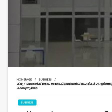
HOMEPAGE
BUSINESS
ക്യു 4 ഫലങ്ങൾക്ക് ശേഷം അശോക് ലെയ്‌ലാൻഡ് ഓഹരികൾ 2% ഇടിഞ്ഞു. ഗോ
കാണുന്നുണ്ടോ?
BUSINESS