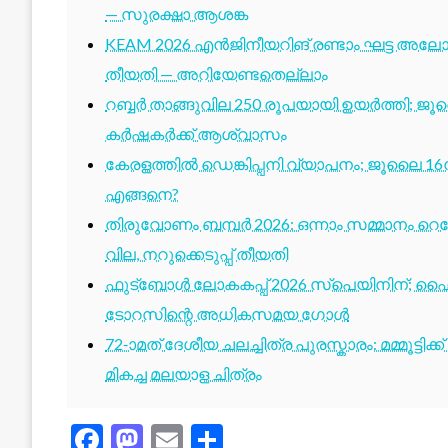
— സുരക്ഷാ ആശങ്ക
KEAM 2026 എൻജിനീയറിങ് രണ്ടാം ഘട്ട അലോട്
തീയതി — അറിയേണ്ടതെല്ലാം
റബ്ബർ താങ്ങുവില 250 രൂപയായി ഉയർത്തി; ജ
കർഷകർക്ക് ആശ്വാസം
കേരളത്തിൽ ഡെങ്കിപ്പനി വ്യാപനം; ജൂലൈ 16ന
എങ്ങനെ?
തിരുവോണം ബമ്പർ 2026: ഒന്നാം സമ്മാനം റെക്ക
വില, നറുക്കെടുപ്പ് തീയതി
ഫുട്ബോൾ ലോകകപ്പ് 2026 സ്പെയിനിന്; ഫൈ
ടോറസിന്റെ അധികസമയ ഗോൾ
72-ാമത് ദേശീയ ചലച്ചിത്ര പുരസ്കാരം: മമ്മൂട്ടി
മികച്ച മലയാള ചിത്രം
Facebook
Mastodon
Email
Share