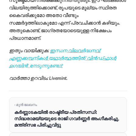
വിലയിരുത്തിക്കൊണ്ട്, രൂപയുടെ മൂല്യം സ്ഥിരത
കൈവരിക്കുമോ അതോ വീണ്ടും
സമ്മർദ്ദത്തിലാകുമോ എന്ന് പ്രവചിക്കാൻ കഴിയും.
അതുകൊണ്ട്, ജാഗ്രതയോടെയുള്ള നിക്ഷേപം
പ്രധാനമാണ്.
ഇതും വായിക്കുക:
ഇന്ധന വിലവർദ്ധനവ്:
എണ്ണക്കമ്പനികൾ യഥാർത്ഥത്തിൽ ‘വിൻഡ്‌ഫാൾ
ഗെയിൻ’ നേടുന്നുണ്ടോ?
വാർത്താ ഉറവിടം: Livemint.
‹ മുൻ ലേഖനം
കർണ്ണാടകയിൽ രാഷ്ട്രീയ പ്രതിസന്ധി:
സിദ്ധരാമയ്യയുടെ രാജി ഗവർണ്ണർ അംഗീകരിച്ചു,
മന്ത്രിസഭ പിരിച്ചുവിട്ടു