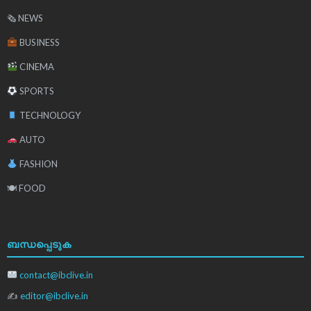
🗞 NEWS
BUSINESS
CINEMA
SPORTS
TECHNOLOGY
AUTO
FASHION
🍽 FOOD
ബന്ധപ്പെടുക
contact@ibclive.in
✍
editor@ibclive.in