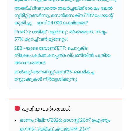
അഞ്ച് ദിവസത്തെ തകർച്ചയ്ക്ക് ശേഷം ദലൽ
സ്ട്രീറ്റ് ഉണർന്നു; സെൻസെക്സ് 789 പോയന്റ്
കുതിച്ചു — ഇനി 24,000 ലക്ഷ്യമോ?
FirstCry ശരിക്ക് ‘വളർന്നു’; ത്രൈമാസ നഷ്ടം
57% കുറച്ച് വൻ മുന്നേറ്റം!
SEBI-യുടെ ബോണ്ട് ETF: ചെറുകിട
നിക്ഷേപകർക്ക് കടപ്പത്ര വിപണിയിൽ പുതിയ
അവസരങ്ങൾ
മാർക്കറ്റ് അനലിസ്റ്റ് മെയ് 25-ലെ മികച്ച
സ്റ്റോക്കുകൾ നിർദ്ദേശിക്കുന്നു
പുതിയ വാർത്തകൾ
ഓണം റിലീസ് 2026: ഓഗസ്റ്റ് 20ന് ‘ഐ ആം
ഗെയിം’, ‘ഖലീഫ’ ഏറ്റുമുട്ടൽ; 21ന്