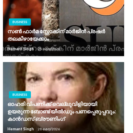
BUSINESS
സൺ ഫാർമ സ്റ്റോക്കിന് മാർജിൻ പ്രഷർ
തലകീഴായേക്കാം
Hemant Singh
25 മെയ്‌ 2026
BUSINESS
ഓഹരി വിപണിക്ക് വെല്ലുവിളിയായി
ഉയരുന്ന ബോണ്ട് യീൽഡും പണപ്പെരുപ്പവും:
കാൻഡസ് ബ്രൗണിംഗ്
Hemant Singh
28 മെയ്‌ 2026