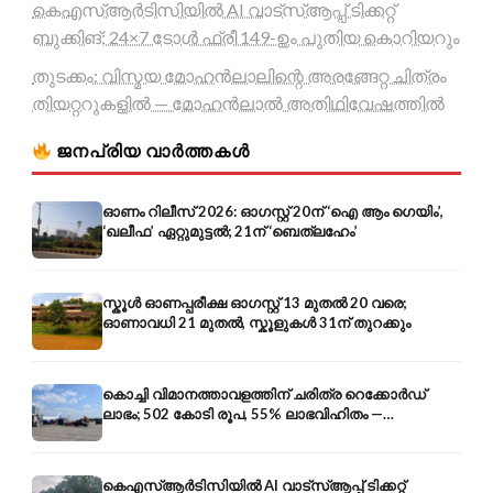
കെഎസ്ആർടിസിയിൽ AI വാട്സ്ആപ്പ് ടിക്കറ്റ്
ബുക്കിങ്; 24×7 ടോൾ ഫ്രീ 149-ഉം പുതിയ കൊറിയറും
തുടക്കം: വിസ്മയ മോഹൻലാലിന്റെ അരങ്ങേറ്റ ചിത്രം
തിയറ്ററുകളിൽ — മോഹൻലാൽ അതിഥിവേഷത്തിൽ
ജനപ്രിയ വാർത്തകൾ
ഓണം റിലീസ് 2026: ഓഗസ്റ്റ് 20ന് ‘ഐ ആം ഗെയിം’,
‘ഖലീഫ’ ഏറ്റുമുട്ടൽ; 21ന് ‘ബെത്‌ലഹേം’
സ്കൂൾ ഓണപ്പരീക്ഷ ഓഗസ്റ്റ് 13 മുതൽ 20 വരെ;
ഓണാവധി 21 മുതൽ, സ്കൂളുകൾ 31ന് തുറക്കും
കൊച്ചി വിമാനത്താവളത്തിന് ചരിത്ര റെക്കോർഡ്
ലാഭം; 502 കോടി രൂപ, 55% ലാഭവിഹിതം —
കൺസൾട്ടൻസി രംഗത്തേക്കും
കെഎസ്ആർടിസിയിൽ AI വാട്സ്ആപ്പ് ടിക്കറ്റ്