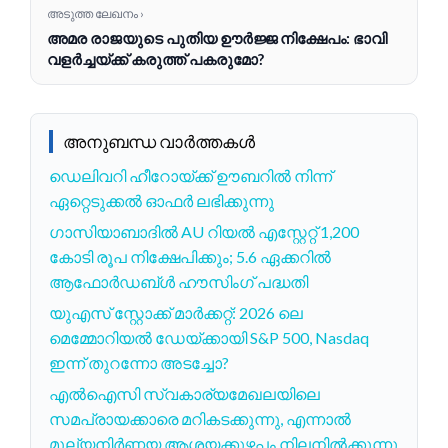
അടുത്ത ലേഖനം ›
അമര രാജയുടെ പുതിയ ഊർജ്ജ നിക്ഷേപം: ഭാവി
വളർച്ചയ്ക്ക് കരുത്ത് പകരുമോ?
അനുബന്ധ വാർത്തകൾ
ഡെലിവറി ഹീറോയ്ക്ക് ഊബറിൽ നിന്ന്
ഏറ്റെടുക്കൽ ഓഫർ ലഭിക്കുന്നു
ഗാസിയാബാദില്‍ AU റിയല്‍ എസ്റ്റേറ്റ് 1,200
കോടി രൂപ നിക്ഷേപിക്കും; 5.6 ഏക്കറില്‍
ആഫോര്‍ഡബ്ള്‍ ഹൗസിംഗ് പദ്ധതി
യുഎസ് സ്റ്റോക്ക് മാർക്കറ്റ്: 2026 ലെ
മെമ്മോറിയൽ ഡേയ്‌ക്കായി S&P 500, Nasdaq
ഇന്ന് തുറന്നോ അടച്ചോ?
എൽഐസി സ്വകാര്യമേഖലയിലെ
സമപ്രായക്കാരെ മറികടക്കുന്നു, എന്നാൽ
മൂല്യനിർണ്ണയ ആശയക്കുഴപ്പം നിലനിൽക്കുന്നു