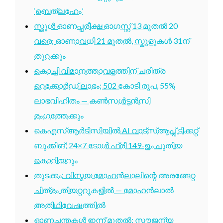
‘ബെത്‌ലഹേം’
സ്കൂൾ ഓണപ്പരീക്ഷ ഓഗസ്റ്റ് 13 മുതൽ 20
വരെ; ഓണാവധി 21 മുതൽ, സ്കൂളുകൾ 31ന്
തുറക്കും
കൊച്ചി വിമാനത്താവളത്തിന് ചരിത്ര
റെക്കോർഡ് ലാഭം; 502 കോടി രൂപ, 55%
ലാഭവിഹിതം — കൺസൾട്ടൻസി
രംഗത്തേക്കും
കെഎസ്ആർടിസിയിൽ AI വാട്സ്ആപ്പ് ടിക്കറ്റ്
ബുക്കിങ്; 24×7 ടോൾ ഫ്രീ 149-ഉം പുതിയ
കൊറിയറും
തുടക്കം: വിസ്മയ മോഹൻലാലിന്റെ അരങ്ങേറ്റ
ചിത്രം തിയറ്ററുകളിൽ — മോഹൻലാൽ
അതിഥിവേഷത്തിൽ
ഓണച്ചന്തകൾ ഇന്ന് മുതൽ; സൗജന്യ