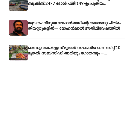
ബുക്കിങ്; 24×7 ടോൾ ഫ്രീ 149-ഉം പുതിയ
കൊറിയറും
തുടക്കം: വിസ്മയ മോഹൻലാലിന്റെ അരങ്ങേറ്റ ചിത്രം
തിയറ്ററുകളിൽ — മോഹൻലാൽ അതിഥിവേഷത്തിൽ
ഓണച്ചന്തകൾ ഇന്ന് മുതൽ; സൗജന്യ ഓണക്കിറ്റ് 10
മുതൽ, സബ്സിഡി അരിയും ഗോതമ്പും —
വിലക്കയറ്റത്തിന് കടിഞ്ഞാൺ