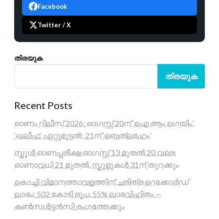
Facebook
Twitter / X
തിരയുക
തിരയുക
Recent Posts
ഓണം റിലീസ് 2026: ഓഗസ്റ്റ് 20ന് ‘ഐ ആം ഗെയിം’,
‘ഖലീഫ’ ഏറ്റുമുട്ടൽ; 21ന് ‘ബെത്‌ലഹേം’
സ്കൂൾ ഓണപ്പരീക്ഷ ഓഗസ്റ്റ് 13 മുതൽ 20 വരെ;
ഓണാവധി 21 മുതൽ, സ്കൂളുകൾ 31ന് തുറക്കും
കൊച്ചി വിമാനത്താവളത്തിന് ചരിത്ര റെക്കോർഡ്
ലാഭം; 502 കോടി രൂപ, 55% ലാഭവിഹിതം —
കൺസൾട്ടൻസി രംഗത്തേക്കും