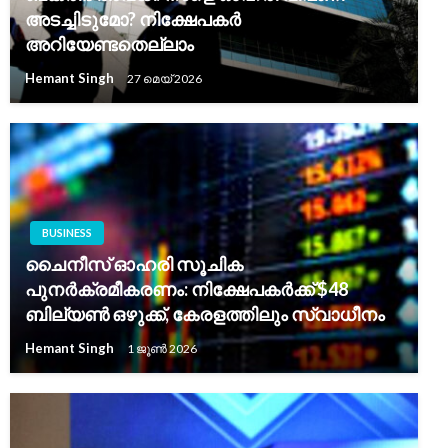
അടച്ചിടുമോ? നിക്ഷേപകർ
അറിയേണ്ടതെല്ലാം
Hemant Singh
27 മെയ്‌ 2026
BUSINESS
ചൈനീസ് ഓഹരി സൂചിക
പുനർക്രമീകരണം: നിക്ഷേപകർക്ക് $48
ബില്യൺ ഒഴുക്ക്, കേരളത്തിലും സ്വാധീനം
Hemant Singh
1 ജൂൺ 2026