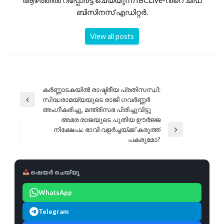
ആഴത്തിൽ റിപ്പോർട്ട് ചെയ്യുന്ന IBCLive-ൻ്റെ ചീഫ്
ബിസിനസ് എഡിറ്റർ.
View all posts
പോസ്റ്റുകളിലൂടെ
കർണ്ണാടകയിൽ രാഷ്ട്രീയ പ്രതിസന്ധി:
സിദ്ധരാമയ്യയുടെ രാജി ഗവർണ്ണർ
Previous
അംഗീകരിച്ചു, മന്ത്രിസഭ പിരിച്ചുവിട്ടു
Post
അമര രാജയുടെ പുതിയ ഊർജ്ജ
നിക്ഷേപം: ഭാവി വളർച്ചയ്ക്ക് കരുത്ത്
Next
പകരുമോ?
Post
ഷെയർ ചെയ്യൂ
WhatsApp
Telegram