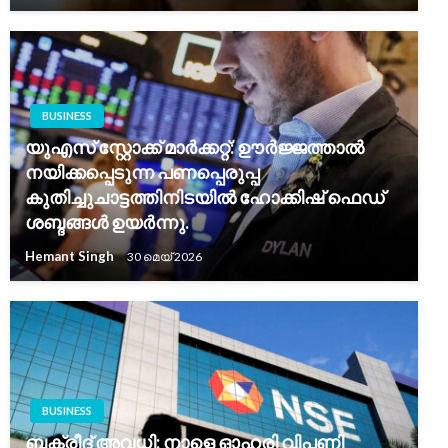
BUSINESS
യുഎസ് സ്റ്റോക്ക് മാർക്കറ്റ്: ഊർജ്ജത്താൽ
നയിക്കപ്പെടുന്ന പണപ്പെരുപ്പ
കുതിച്ചുചാട്ടത്തിനിടയിൽ ഹോക്കിഷ് ഫെഡ്
ശബ്ദങ്ങൾ ഉയർന്നു.
Hemant Singh
30 മെയ്‌ 2026
BUSINESS
ബക്രീദ് അവധി: നാളെ ഓഹരി വിപണി