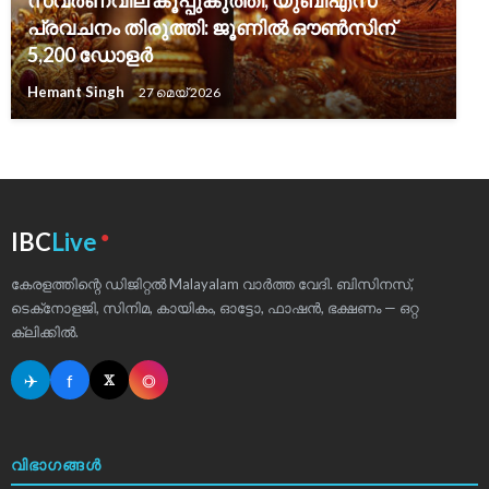
സ്വർണവില കൂപ്പുകുത്തി; യുബിഎസ്
പ്രവചനം തിരുത്തി: ജൂണിൽ ഔൺസിന്
5,200 ഡോളർ
Hemant Singh
27 മെയ്‌ 2026
●
IBC
Live
കേരളത്തിന്റെ ഡിജിറ്റൽ Malayalam വാർത്ത വേദി. ബിസിനസ്,
ടെക്‌നോളജി, സിനിമ, കായികം, ഓട്ടോ, ഫാഷൻ, ഭക്ഷണം — ഒറ്റ
ക്ലിക്കിൽ.
✈
f
◎
𝕏
വിഭാഗങ്ങൾ