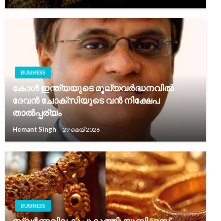
BUSINESS
കോൾ ഇന്ത്യയുടെ മൂല്യവർദ്ധനവിൽ
ദേവൻ ചോക്സിയുടെ വൻ നിക്ഷേപ
താൽപ്പര്യം
Hemant Singh
29 മെയ്‌ 2026
BUSINESS