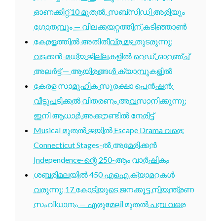
ഓണക്കിറ്റ് 10 മുതൽ, സബ്സിഡി അരിയും
ഗോതമ്പും — വിലക്കയറ്റത്തിന് കടിഞ്ഞാൺ
കേരളത്തിൽ അതിതീവ്ര മഴ തുടരുന്നു;
വടക്കൻ-മധ്യ ജില്ലകളിൽ റെഡ്, ഓറഞ്ച്
അലർട്ട് — ആയിരങ്ങൾ ക്യാമ്പുകളിൽ
കേരള സാമൂഹിക സുരക്ഷാ പെൻഷൻ:
വീട്ടുപടിക്കൽ വിതരണം അവസാനിക്കുന്നു;
ഇനി ആധാർ അക്കൗണ്ടിൽ നേരിട്ട്
Musical മുതൽ ജയിൽ Escape Drama വരെ:
Connecticut Stages-ൽ അമേരിക്കൻ
Independence-ന്റെ 250-ആം വാർഷികം
ശബരിമലയിൽ 450 എഐ ക്യാമറകൾ
വരുന്നു; 17 കോടിയുടെ ജനക്കൂട്ട നിയന്ത്രണ
സംവിധാനം — എരുമേലി മുതൽ പമ്പ വരെ