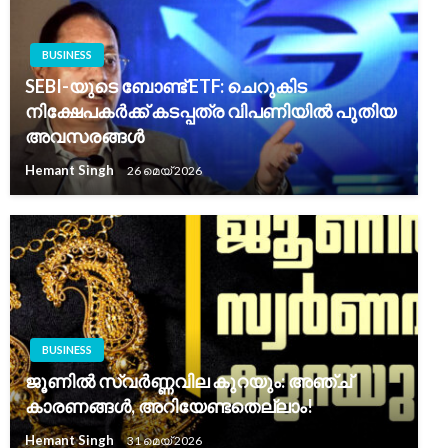
BUSINESS
SEBI-യുടെ ബോണ്ട് ETF: ചെറുകിട
നിക്ഷേപകർക്ക് കടപ്പത്ര വിപണിയിൽ പുതിയ
അവസരങ്ങൾ
Hemant Singh
26 മെയ്‌ 2026
BUSINESS
ജൂണിൽ സ്വർണ്ണവില കുറയും: അഞ്ച്
കാരണങ്ങൾ, അറിയേണ്ടതെല്ലാം!
Hemant Singh
31 മെയ്‌ 2026