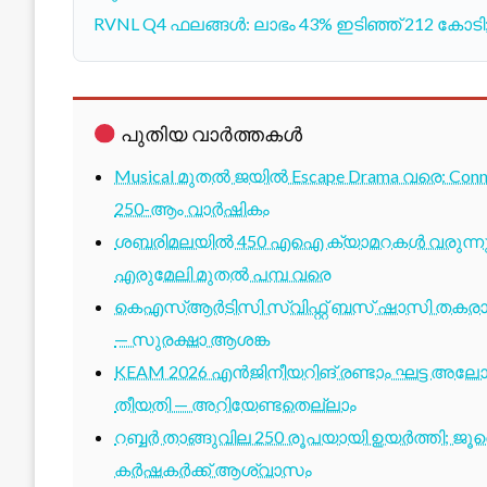
RVNL Q4 ഫലങ്ങള്‍: ലാഭം 43% ഇടിഞ്ഞ് 212 കോടി
പുതിയ വാർത്തകൾ
Musical മുതൽ ജയിൽ Escape Drama വരെ: Conne
250-ആം വാർഷികം
ശബരിമലയിൽ 450 എഐ ക്യാമറകൾ വരുന്നു; 1
എരുമേലി മുതൽ പമ്പ വരെ
കെഎസ്ആർടിസി സ്വിഫ്റ്റ് ബസ് ഷാസി തകരാർ 
— സുരക്ഷാ ആശങ്ക
KEAM 2026 എൻജിനീയറിങ് രണ്ടാം ഘട്ട അലോട്
തീയതി — അറിയേണ്ടതെല്ലാം
റബ്ബർ താങ്ങുവില 250 രൂപയായി ഉയർത്തി; ജ
കർഷകർക്ക് ആശ്വാസം