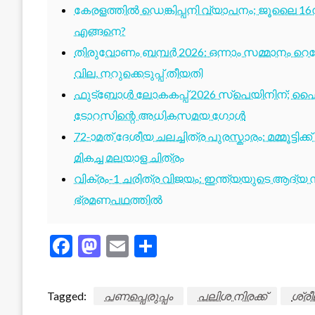
കേരളത്തിൽ ഡെങ്കിപ്പനി വ്യാപനം; ജൂലൈ 16ന
എങ്ങനെ?
തിരുവോണം ബമ്പർ 2026: ഒന്നാം സമ്മാനം റെക്ക
വില, നറുക്കെടുപ്പ് തീയതി
ഫുട്ബോൾ ലോകകപ്പ് 2026 സ്പെയിനിന്; ഫൈ
ടോറസിന്റെ അധികസമയ ഗോൾ
72-ാമത് ദേശീയ ചലച്ചിത്ര പുരസ്കാരം: മമ്മൂട്ടി
മികച്ച മലയാള ചിത്രം
വിക്രം-1 ചരിത്ര വിജയം: ഇന്ത്യയുടെ ആദ്യ സ്
ഭ്രമണപഥത്തിൽ
Facebook
Mastodon
Email
Share
Tagged:
പണപ്പെരുപ്പം
പലിശ നിരക്ക്
ശ്രീ