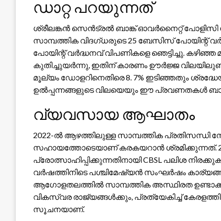
ഡാറ്റ പറയുന്നത്
ശ്രീലങ്കൻ സെൻട്രൽ ബാങ്ക് ഓവർനൈറ്റ് പോളിസി നിരക്
സാമ്പത്തിക വിദഗ്ധരുടെ 25 ബേസിസ് പോയിന്റ് വർദ്
പോയിന്റ് വർദ്ധനവ് വിപണികളെ ഞെട്ടിച്ചു. കഴിഞ്ഞ മ
കുതിച്ചുയർന്നു, ഇതിന് കാരണം ഊർജ്ജ വിലയിലുണ്
മൂല്യം ഡോളറിനെതിരെ 8. 7% ഇടിഞ്ഞതും ശ്രദ്ധേ
ഉൽപ്പന്നങ്ങളുടെ വിലയെയും ഈ പ്രവണതകൾ ബാധി
വ്യവസായ ആഘാതം
2022-ൽ ആഴത്തിലുള്ള സാമ്പത്തിക പ്രതിസന്ധി നേരി
സഹായത്തോടെയാണ് കരകയറാൻ ശ്രമിക്കുന്നത്. 2
പ്രോത്സാഹിപ്പിക്കുന്നതിനായി CBSL പലിശ നിരക്കുക
വർഷത്തിനിടെ പശ്ചിമേഷ്യൻ സംഘർഷം കാര്യങ്ങൾ മാറ
ആഗോളതലത്തിൽ സാമ്പത്തിക അസ്ഥിരത ഉണ്ടാക്കുമെന്ന
വികസ്വര രാജ്യങ്ങൾക്കും, പ്രത്യേകിച്ച് കേരളത്ത
സൂചനയാണ്.