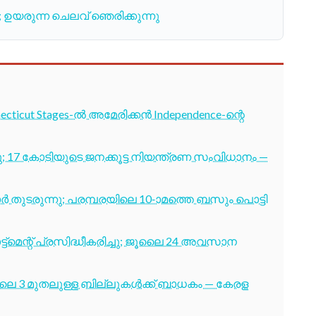
; ഉയരുന്ന ചെലവ് ഞെരിക്കുന്നു
cticut Stages-ൽ അമേരിക്കൻ Independence-ന്റെ
7 കോടിയുടെ ജനക്കൂട്ട നിയന്ത്രണ സംവിധാനം —
തുടരുന്നു; പരമ്പരയിലെ 10-ാമത്തെ ബസും പൊട്ടി
ട്മെന്റ് പ്രസിദ്ധീകരിച്ചു; ജൂലൈ 24 അവസാന
ൂലൈ 3 മുതലുള്ള ബില്ലുകൾക്ക് ബാധകം — കേരള