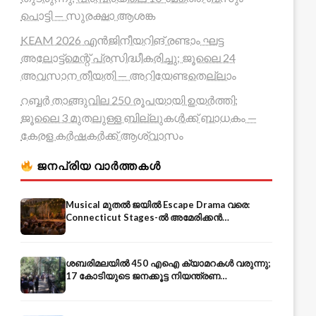
പൊട്ടി — സുരക്ഷാ ആശങ്ക
KEAM 2026 എൻജിനീയറിങ് രണ്ടാം ഘട്ട
അലോട്ട്മെന്റ് പ്രസിദ്ധീകരിച്ചു; ജൂലൈ 24
അവസാന തീയതി — അറിയേണ്ടതെല്ലാം
റബ്ബർ താങ്ങുവില 250 രൂപയായി ഉയർത്തി;
ജൂലൈ 3 മുതലുള്ള ബില്ലുകൾക്ക് ബാധകം —
കേരള കർഷകർക്ക് ആശ്വാസം
ജനപ്രിയ വാർത്തകൾ
Musical മുതൽ ജയിൽ Escape Drama വരെ:
Connecticut Stages-ൽ അമേരിക്കൻ
Independence-ന്റെ 250-ആം വാർഷികം
ശബരിമലയിൽ 450 എഐ ക്യാമറകൾ വരുന്നു;
17 കോടിയുടെ ജനക്കൂട്ട നിയന്ത്രണ
സംവിധാനം — എരുമേലി മുതൽ പമ്പ വരെ