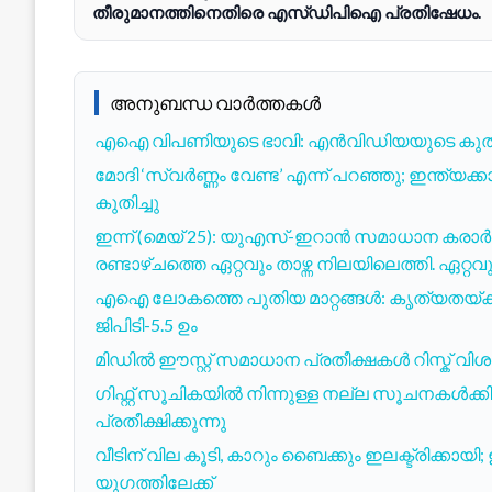
തീരുമാനത്തിനെതിരെ എസ്ഡിപിഐ പ്രതിഷേധം.
അനുബന്ധ വാർത്തകൾ
എഐ വിപണിയുടെ ഭാവി: എൻവിഡിയയുടെ കുതിപ്പും ഇ
മോദി ‘സ്വർണ്ണം വേണ്ട’ എന്ന് പറഞ്ഞു; ഇന്ത്യ
കുതിച്ചു
ഇന്ന് (മെയ് 25): യുഎസ്-ഇറാൻ സമാധാന കരാ
രണ്ടാഴ്ചത്തെ ഏറ്റവും താഴ്ന്ന നിലയിലെത്തി. ഏറ
എഐ ലോകത്തെ പുതിയ മാറ്റങ്ങൾ: കൃത്യതയ്ക്ക്
ജിപിടി-5.5 ഉം
മിഡിൽ ഈസ്റ്റ് സമാധാന പ്രതീക്ഷകൾ റിസ്ക് വിശപ
ഗിഫ്റ്റ് സൂചികയിൽ നിന്നുള്ള നല്ല സൂചനകൾക്കിട
പ്രതീക്ഷിക്കുന്നു
വീടിന് വില കൂടി, കാറും ബൈക്കും ഇലക്ട്രിക്കാ
യുഗത്തിലേക്ക്