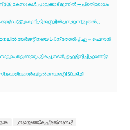
് 108 കേസുകൾ, പാലക്കാട് മുന്നിൽ — പ്രതിരോധം
ോർഡ് 30 കോടി; ടിക്കറ്റ് വിൽപന ഇന്ന് മുതൽ —
നലിൽ അർജന്റീനയെ 1-0ന് തോൽപ്പിച്ചു — ഫെറാൻ
ക്ക് നാലാം തവണയും മികച്ച നടൻ; ഫെമിനിച്ചി ഫാത്തിമ
വകാര്യ ഓർബിറ്റൽ റോക്കറ്റ് 450 കി.മീ
ലങ്ക
സാമ്പത്തിക പ്രതിസന്ധി