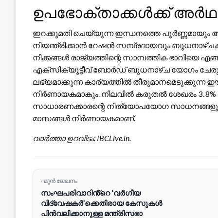
ഉപഭോക്താക്കൾക്ക് അർഥ
ഇറക്കുമതി ചെയ്യുന്ന ഇന്ധനത്തെ പൂർണ്ണമായും ആശ
നിയന്ത്രിക്കാൻ റേഷൻ സമ്പ്രദായവും ബുധനാഴ്ചകള
നീക്കങ്ങൾ രാജ്യത്തിന്റെ സാമ്പത്തിക ഭാവിയെ എങ
എക്സിക്യൂട്ടീവ് ബോർഡ് ബുധനാഴ്ച യോഗം ചേരുന്
ലഭ്യമാക്കുന്ന കാര്യത്തിൽ തീരുമാനമെടുക്കുന്
നിർണായകമാകും. നിലവിൽ കരുതൽ ശേഖരം 3. 8% ക
സാധാരണക്കാരന്റെ നിത്യോപയോഗ സാധനങ്ങളുടെ വ
മാസങ്ങൾ നിർണായകമാണ്.
വാർത്താ ഉറവിടം: IBCLive.in.
‹ മുൻ ലേഖനം
സംഘപരിവാറിൻ്റെ ‘വർഗീയ
വിദ്വേഷകർ’ക്കെതിരായ കേസുകൾ
പിൻവലിക്കാനുള്ള മന്ത്രിസഭാ