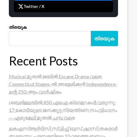
Twitter / X
തിരയുക
തിരയുക
Recent Posts
Musical മുതൽ ജയിൽ Escape Drama വരെ:
Connecticut Stages-ൽ അമേരിക്കൻ Independence-
ന്റെ 250-ആം വാർഷികം
ശബരിമലയിൽ 450 എഐ ക്യാമറകൾ വരുന്നു;
17 കോടിയുടെ ജനക്കൂട്ട നിയന്ത്രണ സംവിധാനം
— എരുമേലി മുതൽ പമ്പ വരെ
കെഎസ്ആർടിസി സ്വിഫ്റ്റ് ബസ് ഷാസി തകരാർ
തുടരുന്നു; പരമ്പരയിലെ 10-ാമത്തെ ബസും