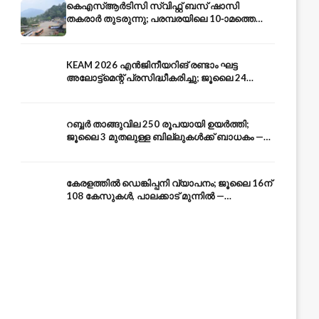
കെഎസ്ആർടിസി സ്വിഫ്റ്റ് ബസ് ഷാസി
തകരാർ തുടരുന്നു; പരമ്പരയിലെ 10-ാമത്തെ
ബസും പൊട്ടി — സുരക്ഷാ ആശങ്ക
KEAM 2026 എൻജിനീയറിങ് രണ്ടാം ഘട്ട
അലോട്ട്മെന്റ് പ്രസിദ്ധീകരിച്ചു; ജൂലൈ 24
അവസാന തീയതി — അറിയേണ്ടതെല്ലാം
റബ്ബർ താങ്ങുവില 250 രൂപയായി ഉയർത്തി;
ജൂലൈ 3 മുതലുള്ള ബില്ലുകൾക്ക് ബാധകം —
കേരള കർഷകർക്ക് ആശ്വാസം
കേരളത്തിൽ ഡെങ്കിപ്പനി വ്യാപനം; ജൂലൈ 16ന്
108 കേസുകൾ, പാലക്കാട് മുന്നിൽ —
പ്രതിരോധം എങ്ങനെ?