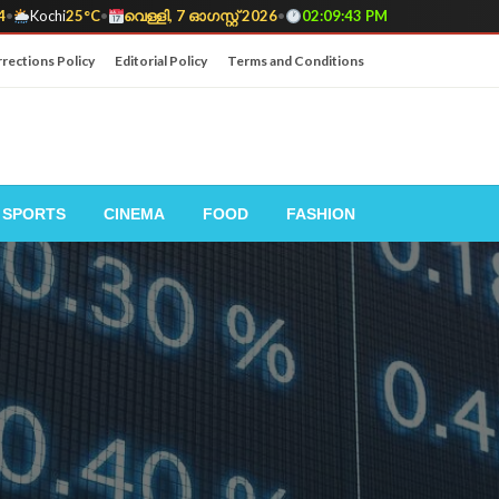
4
•
Kochi
25°C
•
വെള്ളി, 7 ഓഗസ്റ്റ് 2026
•
02:09:45 PM
rections Policy
Editorial Policy
Terms and Conditions
SPORTS
CINEMA
FOOD
FASHION