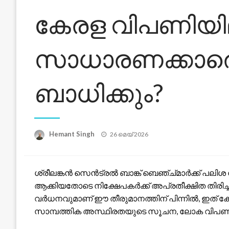
കേരള വിപണിയില
സാധാരണക്കാര
ബാധിക്കും?
Posted
Hemant Singh
26 മെയ്‌ 2026
on
ശ്രീലങ്കൻ സെൻട്രൽ ബാങ്ക് ബെഞ്ച്മാർക്ക് പലിശ ന
ആക്കിയതോടെ നിക്ഷേപകർക്ക് അപ്രതീക്ഷിത തിരിച്
വർധനവുമാണ് ഈ തീരുമാനത്തിന് പിന്നിൽ, ഇത് കേ
സാമ്പത്തിക അസ്ഥിരതയുടെ സൂചന, ലോക വിപണി