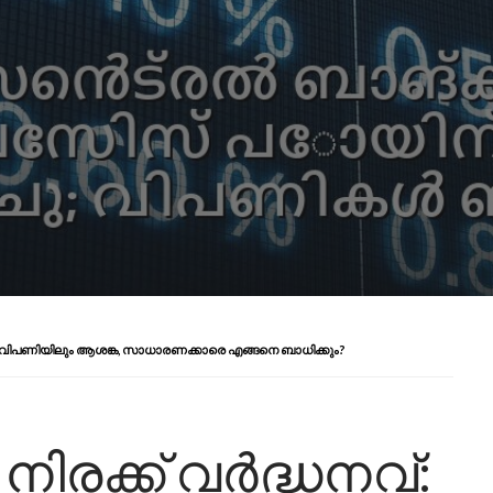
േരള വിപണിയിലും ആശങ്ക, സാധാരണക്കാരെ എങ്ങനെ ബാധിക്കും?
നിരക്ക് വർദ്ധനവ്: