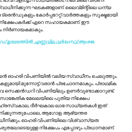
ധീനിക്കുന്ന ഘടകങ്ങളാണ്. ലൈവ്മിന്റിലെ ധന്യ
്രെൻഡുകളും കോർപ്പറേറ്റ് വാർത്തകളും സൂക്ഷ്മമായി
 നിക്ഷേപകർക്ക് ഏറെ സഹായകമാണ്. ഈ
യം നിർണായകമാകും.
് ഉയരത്തിൽ; എണ്ണവില വർദ്ധനവ് ആശങ്ക
യൻ ഓഹരി വിപണിയിൽ വലിയ സ്വാധീനം ചെലുത്തും.
ഒകളുമായി മുന്നോട്ട് വരാൻ പ്രചോദനമാകും. പ്രാഥമിക
െ സെക്കൻഡറി വിപണിയിലും ഉണർവുണ്ടാക്കാറുണ്ട്.
 സാങ്കേതിക മേഖലയിലെ പുതിയ നിക്ഷേപ
്ക് ഹ്രസ്വകാല, ദീർഘകാല ലാഭ സാധ്യതകൾ ഇത്
കാണിക്കുന്നതുപോലെ, ആഗോള, ആഭ്യന്തര
നിക്കും. ഓഹരി വിപണിയിലെ വിശ്വാസ്യത
. കരുതലോടെയുള്ള നിക്ഷേപം എപ്പോഴും പ്രധാനമാണ്.