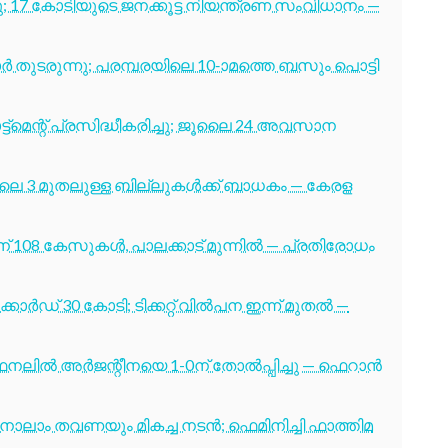
7 കോടിയുടെ ജനക്കൂട്ട നിയന്ത്രണ സംവിധാനം —
തുടരുന്നു; പരമ്പരയിലെ 10-ാമത്തെ ബസും പൊട്ടി
ട്മെന്റ് പ്രസിദ്ധീകരിച്ചു; ജൂലൈ 24 അവസാന
ൂലൈ 3 മുതലുള്ള ബില്ലുകൾക്ക് ബാധകം — കേരള
് 108 കേസുകൾ, പാലക്കാട് മുന്നിൽ — പ്രതിരോധം
ോർഡ് 30 കോടി; ടിക്കറ്റ് വിൽപന ഇന്ന് മുതൽ —
നലിൽ അർജന്റീനയെ 1-0ന് തോൽപ്പിച്ചു — ഫെറാൻ
ക്ക് നാലാം തവണയും മികച്ച നടൻ; ഫെമിനിച്ചി ഫാത്തിമ