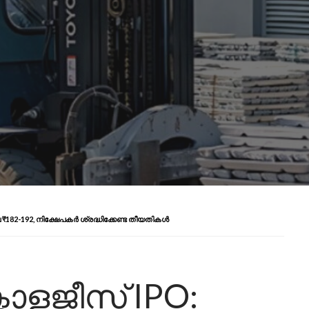
₹182-192, നിക്ഷേപകർ ശ്രദ്ധിക്കേണ്ട തീയതികൾ
നോളജീസ് IPO: