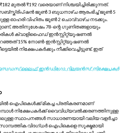
182 മുതൽ ₹192 വരെയാണ് നിശ്ചയിച്ചിരിക്കുന്നത്.
്സ്ക്രിപ്ഷൻ ജൂൺ 3 ബുധനാഴ്ച ആരംഭിച്ച് ജൂൺ 5
ുള്ള ഓഹരി വിഹിതം ജൂൺ 2 ചൊവ്വാഴ്ച നടക്കും.
ളാണ്, അതിനുശേഷം 78-ന്റെ ഗുണിതങ്ങളായും
ഹരികൾ ക്വാളിഫൈഡ് ഇൻസ്റ്റിറ്റ്യൂഷണൽ
െ, കുറഞ്ഞത് 15% നോൺ-ഇൻസ്റ്റിറ്റ്യൂഷണൽ
്ടെയിൽ നിക്ഷേപകർക്കും നീക്കിവെച്ചിട്ടുണ്ട്. ഇത്
കൾ: സൈഡസ് ലൈഫ്, ഇൻഡിഗോ, റിലയൻസ്; നിക്ഷേപകർ
ം
യിൽ ഐപിഒകൾക്ക് മികച്ച പ്രതികരണമാണ്
്പെടുമ്പോൾ നിക്ഷേപകർക്ക് വൈവിധ്യവൽക്കരണത്തിനുള്ള
 പോലുള്ള സ്ഥാപനങ്ങൾ സാധാരണയായി വലിയ വളർച്ചാ
സാമ്പത്തിക വിദഗ്ധർ ഐപിഒകളെ സൂക്ഷ്മമായി
ഡൽ, ഭാവി വളർച്ചാ സാധ്യതകൾ, നിലവിലെ വിപണി