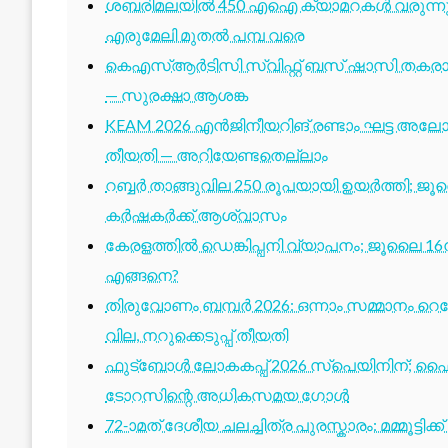
ശബരിമലയിൽ 450 എഐ ക്യാമറകൾ വരുന്നു; 1
എരുമേലി മുതൽ പമ്പ വരെ
കെഎസ്ആർടിസി സ്വിഫ്റ്റ് ബസ് ഷാസി തകരാർ 
— സുരക്ഷാ ആശങ്ക
KEAM 2026 എൻജിനീയറിങ് രണ്ടാം ഘട്ട അലോട്
തീയതി — അറിയേണ്ടതെല്ലാം
റബ്ബർ താങ്ങുവില 250 രൂപയായി ഉയർത്തി; ജ
കർഷകർക്ക് ആശ്വാസം
കേരളത്തിൽ ഡെങ്കിപ്പനി വ്യാപനം; ജൂലൈ 16ന
എങ്ങനെ?
തിരുവോണം ബമ്പർ 2026: ഒന്നാം സമ്മാനം റെക്ക
വില, നറുക്കെടുപ്പ് തീയതി
ഫുട്ബോൾ ലോകകപ്പ് 2026 സ്പെയിനിന്; ഫൈ
ടോറസിന്റെ അധികസമയ ഗോൾ
72-ാമത് ദേശീയ ചലച്ചിത്ര പുരസ്കാരം: മമ്മൂട്ടി