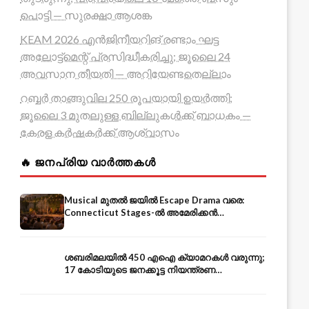
പൊട്ടി — സുരക്ഷാ ആശങ്ക
KEAM 2026 എൻജിനീയറിങ് രണ്ടാം ഘട്ട
അലോട്ട്മെന്റ് പ്രസിദ്ധീകരിച്ചു; ജൂലൈ 24
അവസാന തീയതി — അറിയേണ്ടതെല്ലാം
റബ്ബർ താങ്ങുവില 250 രൂപയായി ഉയർത്തി;
ജൂലൈ 3 മുതലുള്ള ബില്ലുകൾക്ക് ബാധകം —
കേരള കർഷകർക്ക് ആശ്വാസം
🔥 ജനപ്രിയ വാർത്തകൾ
Musical മുതൽ ജയിൽ Escape Drama വരെ:
Connecticut Stages-ൽ അമേരിക്കൻ
Independence-ന്റെ 250-ആം വാർഷികം
ശബരിമലയിൽ 450 എഐ ക്യാമറകൾ വരുന്നു;
17 കോടിയുടെ ജനക്കൂട്ട നിയന്ത്രണ
സംവിധാനം — എരുമേലി മുതൽ പമ്പ വരെ