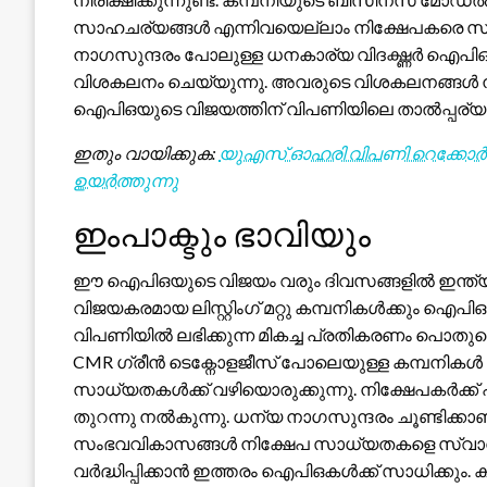
സാഹചര്യങ്ങൾ എന്നിവയെല്ലാം നിക്ഷേപകരെ സ്വാ
നാഗസുന്ദരം പോലുള്ള ധനകാര്യ വിദഗ്ദ്ധർ ഐപിഒ ട
വിശകലനം ചെയ്യുന്നു. അവരുടെ വിശകലനങ്ങൾ
ഐപിഒയുടെ വിജയത്തിന് വിപണിയിലെ താൽപ്പര്
ഇതും വായിക്കുക:
യുഎസ് ഓഹരി വിപണി റെക്കോർഡ
ഉയർത്തുന്നു
ഇംപാക്ടും ഭാവിയും
ഈ ഐപിഒയുടെ വിജയം വരും ദിവസങ്ങളിൽ ഇന്ത്
വിജയകരമായ ലിസ്റ്റിംഗ് മറ്റു കമ്പനികൾക്കും ഐപി
വിപണിയിൽ ലഭിക്കുന്ന മികച്ച പ്രതികരണം പൊതുവ
CMR ഗ്രീൻ ടെക്നോളജീസ് പോലെയുള്ള കമ്പനികൾ
സാധ്യതകൾക്ക് വഴിയൊരുക്കുന്നു. നിക്ഷേപകർക
തുറന്നു നൽകുന്നു. ധന്യ നാഗസുന്ദരം ചൂണ്ടിക്
സംഭവവികാസങ്ങൾ നിക്ഷേപ സാധ്യതകളെ സ്വാധീ
വർദ്ധിപ്പിക്കാൻ ഇത്തരം ഐപിഒകൾക്ക് സാധിക്കും