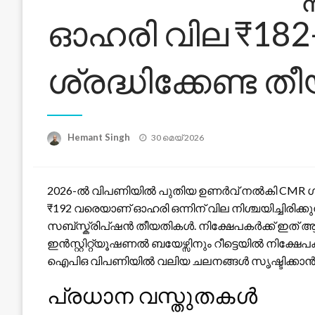
ഓഹരി വില ₹182
ശ്രദ്ധിക്കേണ്ട
Posted
Hemant Singh
30 മെയ്‌ 2026
on
2026-ൽ വിപണിയിൽ പുതിയ ഉണർവ് നൽകി CMR ഗ്ര
₹192 വരെയാണ് ഓഹരി ഒന്നിന് വില നിശ്ചയിച്ചിരി
സബ്സ്ക്രിപ്ഷൻ തീയതികൾ. നിക്ഷേപകർക്ക് 
ഇൻസ്റ്റിറ്റ്യൂഷണൽ ബയേഴ്സിനും റീട്ടെയിൽ നിക്ഷേപകർ
ഐപിഒ വിപണിയിൽ വലിയ ചലനങ്ങൾ സൃഷ്ടിക്കാൻ 
പ്രധാന വസ്തുതകൾ