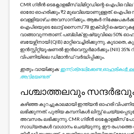
CMR ഗ്രീൻ ടെക്നോളജീസ് ലിമിറ്റഡിന്റെ ഐപിഒ വില ₹
ഓരോ ഓഹരിക്കും ₹2 മുഖവിലയാണുള്ളത്. ഐപിഒ സബ
വെള്ളിയാഴ്ച അവസാനിക്കും. ആങ്കർ നിക്ഷേപകർക്ക
ഐപിഒയുടെ ലോട്ട് സൈസ് 78 ഇക്വിറ്റി ഷെയറുക
വാങ്ങാവുന്നതാണ്. പബ്ലിക് ഇഷ്യൂവിലെ 50% ഓ
ബയേഴ്സിനായി (QIB) മാറ്റിവെച്ചിരിക്കുന്നു. കൂടാത
ഇൻസ്റ്റിറ്റ്യൂഷണൽ ഇൻവെസ്റ്റർമാർക്കും (NII) 35% റീട
വിപണിയിലെ ഡിമാൻഡ് വർദ്ധിപ്പിക്കും.
ഇതും വായിക്കുക:
ഇന്ന് ശ്രദ്ധിക്കേണ്ട ഓഹരി
അറിയേണ്ടത്
പശ്ചാത്തലവും സന്ദർഭവു
കഴിഞ്ഞ കുറച്ചുകാലമായി ഇന്ത്യൻ ഓഹരി വിപണി
ലഭിക്കുന്നത്. പുതിയ കമ്പനികൾ ലിസ്റ്റ് ചെയ്യപ
അവസരം ലഭിക്കുന്നു. CMR ഗ്രീൻ ടെക്നോളജീസ്
സാധ്യതകൾ വാഗ്ദാനം ചെയ്യുന്നു. ഈ രംഗത്തെ 
നിരീക്ഷിക്കുന്നുണ്ട്. കമ്പനിയുടെ ബിസിനസ് മോ