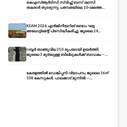
കെഎസ്ആർടിസി സ്വിഫ്റ്റ് ബസ് ഷാസി
തകരാർ തുടരുന്നു; പരമ്പരയിലെ 10-ാമത്തെ
ബസും പൊട്ടി — സുരക്ഷാ ആശങ്ക
KEAM 2026 എൻജിനീയറിങ് രണ്ടാം ഘട്ട
അലോട്ട്മെന്റ് പ്രസിദ്ധീകരിച്ചു; ജൂലൈ 24
അവസാന തീയതി — അറിയേണ്ടതെല്ലാം
റബ്ബർ താങ്ങുവില 250 രൂപയായി ഉയർത്തി;
ജൂലൈ 3 മുതലുള്ള ബില്ലുകൾക്ക് ബാധകം —
കേരള കർഷകർക്ക് ആശ്വാസം
കേരളത്തിൽ ഡെങ്കിപ്പനി വ്യാപനം; ജൂലൈ 16ന്
108 കേസുകൾ, പാലക്കാട് മുന്നിൽ —
പ്രതിരോധം എങ്ങനെ?