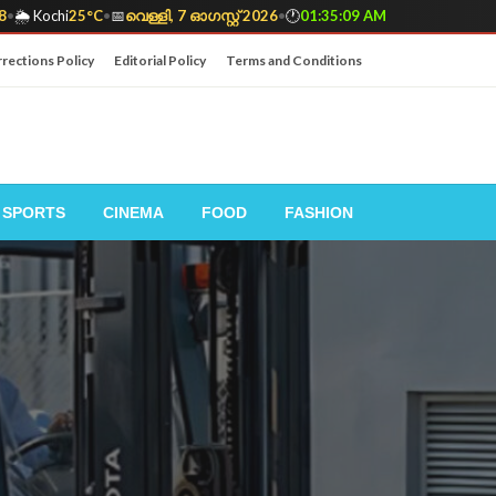
8
•
🌦️ Kochi
25°C
•
📅
വെള്ളി, 7 ഓഗസ്റ്റ് 2026
•
🕐
01:35:11 AM
rections Policy
Editorial Policy
Terms and Conditions
SPORTS
CINEMA
FOOD
FASHION