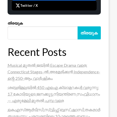
Twitter / X
തിരയുക
തിരയുക
Recent Posts
Musical മുതൽ ജയിൽ Escape Drama വരെ:
Connecticut Stages-ൽ അമേരിക്കൻ Independence-
ന്റെ 250-ആം വാർഷികം
ശബരിമലയിൽ 450 എഐ ക്യാമറകൾ വരുന്നു;
17 കോടിയുടെ ജനക്കൂട്ട നിയന്ത്രണ സംവിധാനം
— എരുമേലി മുതൽ പമ്പ വരെ
കെഎസ്ആർടിസി സ്വിഫ്റ്റ് ബസ് ഷാസി തകരാർ
തുടരുന്നു; പരമ്പരയിലെ 10-ാമത്തെ ബസും