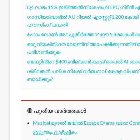
Q4 ലാഭം 15% ഇടിഞ്ഞതിന് ശേഷം NTPC ഗ്രീൻ
ഗാസിയാബാദില്‍ AU റിയല്‍ എസ്റ്റേറ്റ് 1,200 കോടി
ഹൗസിംഗ് പദ്ധതി
ഹോം ലോൺ അടച്ചുതീർത്തോ? ഈ 5 രേഖകൾ കൈയ്
ഒരു വ്യക്തിഗത ലോണിന് അപേക്ഷിക്കുന്നതിന് മു
പരിഗണിക്കുക
ബഫറ്റിൻ്റെ $400 ബില്യൺ കാഷ് പൈൽ AI ബബിൾ 
ശ്രീലങ്കൻ പലിശ നിരക്ക് വർദ്ധനവ്: കേരള വി
ബാധിക്കും?
🔴 പുതിയ വാർത്തകൾ
Musical മുതൽ ജയിൽ Escape Drama വരെ: Conne
250-ആം വാർഷികം