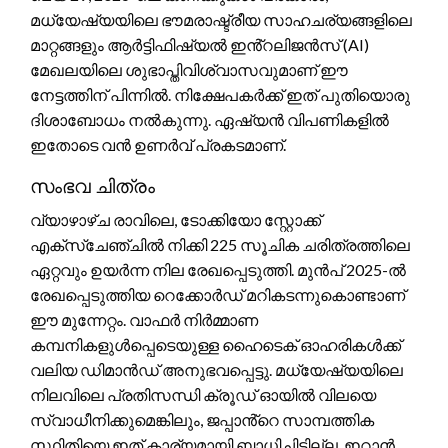
മധ്യേഷ്യയിലെ ഭൗമരാഷ്ട്രീയ സാഹചര്യങ്ങളിലെ
മാറ്റങ്ങളും ആർട്ടിഫിഷ്യൽ ഇൻ്റലിജൻസ് (AI)
മേഖലയിലെ ശുഭാപ്തിവിശ്വാസവുമാണ് ഈ
നേട്ടത്തിന് പിന്നിൽ. നിക്ഷേപകർക്ക് ഇത് പുതിയൊരു
ദിശാബോധം നൽകുന്നു. ഏഷ്യൻ വിപണികളിൽ
ഇതോടെ വൻ ഉണർവ് പ്രകടമാണ്.
സംഭവ ചിത്രം
വ്യാഴാഴ്ച രാവിലെ, ടോക്കിയോ സ്റ്റോക്ക്
എക്സ്ചേഞ്ചിൽ നിക്കി 225 സൂചിക ചരിത്രത്തിലെ
ഏറ്റവും ഉയർന്ന നില രേഖപ്പെടുത്തി. മുൻപ് 2025-ൽ
രേഖപ്പെടുത്തിയ റെക്കോർഡ് മറികടന്നുകൊണ്ടാണ്
ഈ മുന്നേറ്റം. വാഫർ നിർമ്മാണ
കമ്പനികളുൾപ്പെടെയുള്ള ഹൈടെക് ഓഹരികൾക്ക്
വലിയ ഡിമാൻഡ് അനുഭവപ്പെട്ടു. മധ്യേഷ്യയിലെ
നിലവിലെ പ്രതിസന്ധി ക്രൂഡ് ഓയിൽ വിലയെ
സ്വാധീനിക്കുമെങ്കിലും, ജപ്പാൻ്റെ സാമ്പത്തിക
സ്ഥിതിയെ ഇത് കാര്യമായി ബാധിച്ചിട്ടില്ല. ഇറാൻ