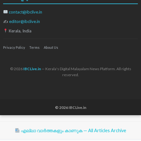
contact@ibclive.in
✍
editor@ibclive.in
Kerala, India
Privacy Policy
Terms
About Us
© 2026
IBCLive.in
— Kerala's Digital Malayalam News Platform. All rights
reserved.
© 2026 IBCLive.in
എല്ലാ വാർത്തകളും കാണുക — All Articles Archive