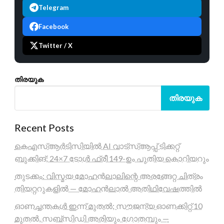
Telegram
Facebook
Twitter / X
തിരയുക
തിരയുക
Recent Posts
കെഎസ്ആർടിസിയിൽ AI വാട്സ്ആപ്പ് ടിക്കറ്റ്
ബുക്കിങ്; 24×7 ടോൾ ഫ്രീ 149-ഉം പുതിയ കൊറിയറും
തുടക്കം: വിസ്മയ മോഹൻലാലിന്റെ അരങ്ങേറ്റ ചിത്രം
തിയറ്ററുകളിൽ — മോഹൻലാൽ അതിഥിവേഷത്തിൽ
ഓണച്ചന്തകൾ ഇന്ന് മുതൽ; സൗജന്യ ഓണക്കിറ്റ് 10
മുതൽ, സബ്സിഡി അരിയും ഗോതമ്പും —