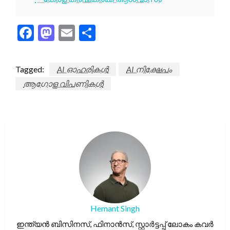
Facebook
Mastodon
Email
Share
Tagged:
AI ഓഹരികൾ
AI നിക്ഷേപം
ആഗോള വിപണികൾ
Hemant Singh
ഇന്ത്യൻ ബിസിനസ്, ഫിനാൻസ്, സ്റ്റാർട്ടപ്പ് ലോകം കവർ