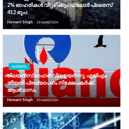
2% ഓഹരികൾ വിറ്റഴിക്കും, ഫ്ലോർ പ്രൈസ്
412 രൂപ
Hemant Singh
26 മെയ്‌ 2026
BUSINESS
റിലയൻസ് ഓഹരി വില ഉയർന്നു; എജിഎം
തീയതി പ്രഖ്യാപനം നിക്ഷേപകർക്ക്
ആശ്വാസം
Hemant Singh
30 മെയ്‌ 2026