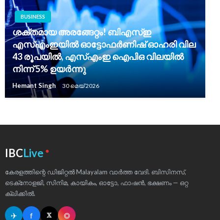
BUSINESS
ശക്തമായ അരങ്ങേറ്റം! ബിഎസ്ഇ
എസ്എംഇയിൽ ഓട്ടോഫർണിഷ് ഓഹരി വില
43 രൂപയിൽ, എസ്എംഇ ഐപിഒ വിലയിൽ
നിന്ന് 5% ഉയർന്നു
Hemant Singh
30 മെയ്‌ 2026
●
IBC
Live
കേരളത്തിന്റെ ഡിജിറ്റൽ Malayalam വാർത്ത വേദി. ബിസിനസ്,
ടെക്‌നോളജി, സിനിമ, കായികം, ഓട്ടോ, ഫാഷൻ, ഭക്ഷണം — ഒറ്റ
ക്ലിക്കിൽ.
✈
f
◎
𝕏