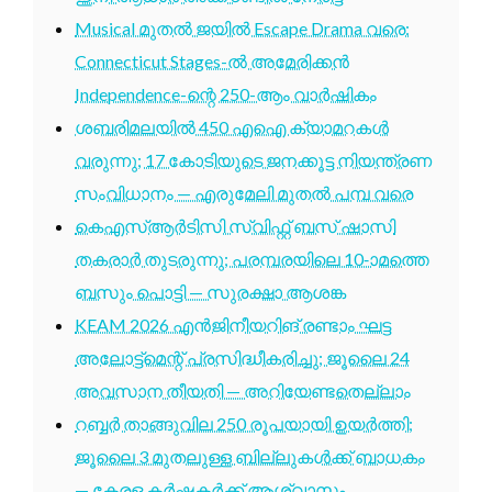
Musical മുതൽ ജയിൽ Escape Drama വരെ:
Connecticut Stages-ൽ അമേരിക്കൻ
Independence-ന്റെ 250-ആം വാർഷികം
ശബരിമലയിൽ 450 എഐ ക്യാമറകൾ
വരുന്നു; 17 കോടിയുടെ ജനക്കൂട്ട നിയന്ത്രണ
സംവിധാനം — എരുമേലി മുതൽ പമ്പ വരെ
കെഎസ്ആർടിസി സ്വിഫ്റ്റ് ബസ് ഷാസി
തകരാർ തുടരുന്നു; പരമ്പരയിലെ 10-ാമത്തെ
ബസും പൊട്ടി — സുരക്ഷാ ആശങ്ക
KEAM 2026 എൻജിനീയറിങ് രണ്ടാം ഘട്ട
അലോട്ട്മെന്റ് പ്രസിദ്ധീകരിച്ചു; ജൂലൈ 24
അവസാന തീയതി — അറിയേണ്ടതെല്ലാം
റബ്ബർ താങ്ങുവില 250 രൂപയായി ഉയർത്തി;
ജൂലൈ 3 മുതലുള്ള ബില്ലുകൾക്ക് ബാധകം
— കേരള കർഷകർക്ക് ആശ്വാസം