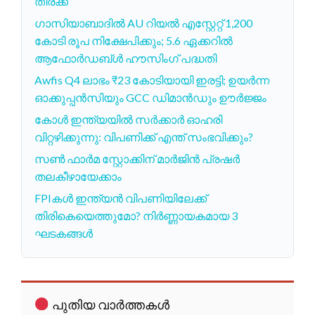
തിരക്ക്
ഗാസിയാബാദില്‍ AU റിയല്‍ എസ്റ്റേറ്റ് 1,200
കോടി രൂപ നിക്ഷേപിക്കും; 5.6 ഏക്കറില്‍
ആഫോര്‍ഡബ്ള്‍ ഹൗസിംഗ് പദ്ധതി
Awfis Q4 ലാഭം ₹23 കോടിയായി ഇരട്ടി; ഉയർന്ന
ഓക്കുപ്പൻസിയും GCC ഡിമാൻഡും ഊർജ്ജം
കോൾ ഇന്ത്യയിൽ സർക്കാർ ഓഹരി
വിറ്റഴിക്കുന്നു: വിപണിക്ക് എന്ത് സംഭവിക്കും?
സൺ ഫാർമ സ്റ്റോക്കിന് മാർജിൻ പ്രഷർ
തലകീഴായേക്കാം
FPIകൾ ഇന്ത്യൻ വിപണിയിലേക്ക്
തിരികെയെത്തുമോ? നിർണ്ണായകമായ 3
ഘടകങ്ങൾ
പുതിയ വാർത്തകൾ