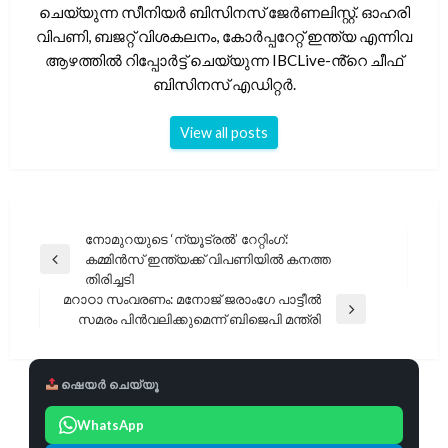
ചെയ്യുന്ന സീനിയർ ബിസിനസ് ജേർണലിസ്റ്റ്. ഓഹരി
വിപണി, ബജറ്റ് വിശകലനം, കോർപ്പറേറ്റ് ഇന്ത്യ എന്നിവ
ആഴത്തിൽ റിപ്പോർട്ട് ചെയ്യുന്ന IBCLive-ൻ്റെ ചീഫ്
ബിസിനസ് എഡിറ്റർ.
View all posts
പോസ്റ്റുകളിലൂടെ
നോമുറയുടെ ‘ന്യൂട്രൽ’ റേറ്റിംഗ്:
കമ്മിൻസ് ഇന്ത്യക്ക് വിപണിയിൽ കനത്ത
Previous
തിരിച്ചടി
Post
മറാഠാ സംവരണം: മനോജ് ജരാംഗേ പാട്ടീൽ
Next
സമരം പിൻവലിക്കുമെന്ന് ബിജെപി മന്ത്രി
Post
ഷെയർ ചെയ്യൂ
WhatsApp