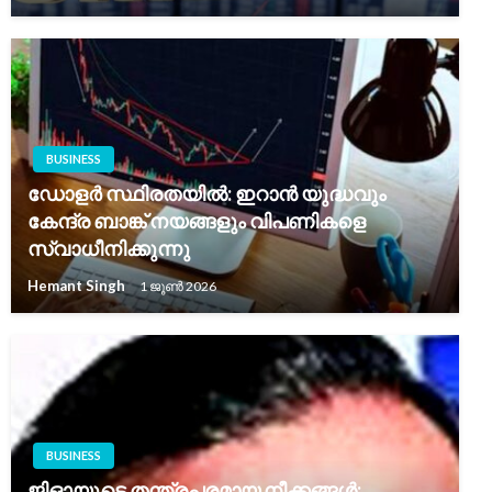
BUSINESS
ഡോളർ സ്ഥിരതയിൽ: ഇറാൻ യുദ്ധവും
കേന്ദ്ര ബാങ്ക് നയങ്ങളും വിപണികളെ
സ്വാധീനിക്കുന്നു
Hemant Singh
1 ജൂൺ 2026
BUSINESS
ജിഓയുടെ തന്ത്രപരമായ നീക്കങ്ങൾ;