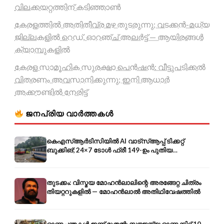
വിലക്കയറ്റത്തിന് കടിഞ്ഞാൺ
കേരളത്തിൽ അതിതീവ്ര മഴ തുടരുന്നു; വടക്കൻ-മധ്യ
ജില്ലകളിൽ റെഡ്, ഓറഞ്ച് അലർട്ട് — ആയിരങ്ങൾ
ക്യാമ്പുകളിൽ
കേരള സാമൂഹിക സുരക്ഷാ പെൻഷൻ: വീട്ടുപടിക്കൽ
വിതരണം അവസാനിക്കുന്നു; ഇനി ആധാർ
അക്കൗണ്ടിൽ നേരിട്ട്
ജനപ്രിയ വാർത്തകൾ
കെഎസ്ആർടിസിയിൽ AI വാട്സ്ആപ്പ് ടിക്കറ്റ്
ബുക്കിങ്; 24×7 ടോൾ ഫ്രീ 149-ഉം പുതിയ
കൊറിയറും
തുടക്കം: വിസ്മയ മോഹൻലാലിന്റെ അരങ്ങേറ്റ ചിത്രം
തിയറ്ററുകളിൽ — മോഹൻലാൽ അതിഥിവേഷത്തിൽ