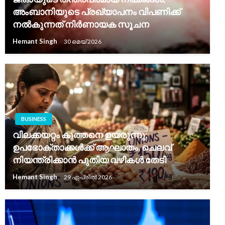
അംബാനിയുടെ പ്രഖ്യാപനം വിപണിക്ക്
നൽകുന്നത് നിർണായക സൂചന
Hemant Singh
30 മെയ്‌ 2026
BUSINESS
വിലക്കയറ്റം കുത്തനെ ഉയരുന്നു:
ഉപഭോക്താക്കൾക്ക് ആഘാതം, ചെലവ്
നിയന്ത്രിക്കാൻ പുതിയ വഴികൾ തേടി
Hemant Singh
29 ഏപ്രിൽ 2026