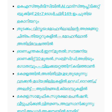
കെഎസ്ആർടിസിയിൽ AI വാട്സ്ആപ്പ് ടിക്കറ്റ്
ബുക്കിങ്; 24×7 ടോൾ ഫ്രീ 149-ഉം പുതിയ
കൊറിയറും
തുടക്കം: വിസ്മയ മോഹൻലാലിന്റെ അരങ്ങേറ്റ
ചിത്രം തിയറ്ററുകളിൽ — മോഹൻലാൽ
അതിഥിവേഷത്തിൽ
ഓണച്ചന്തകൾ ഇന്ന് മുതൽ; സൗജന്യ
ഓണക്കിറ്റ് 10 മുതൽ, സബ്സിഡി അരിയും
ഗോതമ്പും — വിലക്കയറ്റത്തിന് കടിഞ്ഞാൺ
കേരളത്തിൽ അതിതീവ്ര മഴ തുടരുന്നു;
വടക്കൻ-മധ്യ ജില്ലകളിൽ റെഡ്, ഓറഞ്ച്
അലർട്ട് — ആയിരങ്ങൾ ക്യാമ്പുകളിൽ
കേരള സാമൂഹിക സുരക്ഷാ പെൻഷൻ:
വീട്ടുപടിക്കൽ വിതരണം അവസാനിക്കുന്നു;
ഇനി ആധാർ അക്കൗണ്ടിൽ നേരിട്ട്