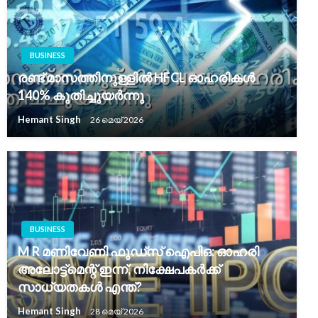
BUSINESS
രണ്ട് മാസത്തിനുള്ളിൽ HFCL ഓഹരികൾ
140% കുതിച്ചുയർന്നു
Hemant Singh
26 മെയ്‌ 2026
BUSINESS
M R മണിവേണി ഫുഡ്സ് ഐപിഒ: ഓഹരി
അലോട്ട്മെന്റ് ഇന്ന്, നിക്ഷേപകർക്ക്
സാധ്യതകൾ എന്ത്?
Hemant Singh
28 മെയ്‌ 2026