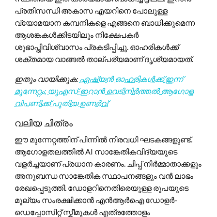
പ്രതിസന്ധി അകാസ എയറിനെ പോലുള്ള
വ്യോമയാന കമ്പനികളെ എങ്ങനെ ബാധിക്കുമെന്ന
ആശങ്കകൾക്കിടയിലും നിക്ഷേപകർ
ശുഭാപ്തിവിശ്വാസം പ്രകടിപ്പിച്ചു. ഓഹരികൾക്ക്
ശക്തമായ വാങ്ങൽ താല്പര്യമാണ് ദൃശ്യമായത്.
ഇതും വായിക്കുക:
ഏഷ്യൻ ഓഹരികൾക്ക് ഇന്ന്
മുന്നേറ്റം; യുഎസ്-ഇറാൻ വെടിനിർത്തൽ ആഗോള
വിപണിക്ക് പുതിയ ഉണർവ്
വലിയ ചിത്രം
ഈ മുന്നേറ്റത്തിന് പിന്നിൽ നിരവധി ഘടകങ്ങളുണ്ട്.
ആഗോളതലത്തിൽ AI സാങ്കേതികവിദ്യയുടെ
വളർച്ചയാണ് പ്രധാന കാരണം. ചിപ്പ് നിർമ്മാതാക്കളും
അനുബന്ധ സാങ്കേതിക സ്ഥാപനങ്ങളും വൻ ലാഭം
രേഖപ്പെടുത്തി. ഡോളറിനെതിരെയുള്ള രൂപയുടെ
മൂല്യം സംരക്ഷിക്കാൻ എൻആർഐ ഡോളർ-
ഡെപ്പോസിറ്റ് സ്കീമുകൾ എത്രത്തോളം