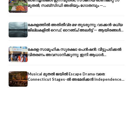
ഓണച്ചന്തകൾ ഇന്ന് മുതൽ; സൗജന്യ ഓണക്കിറ്റ് 10
മുതൽ, സബ്സിഡി അരിയും ഗോതമ്പും —
വിലക്കയറ്റത്തിന് കടിഞ്ഞാൺ
കേരളത്തിൽ അതിതീവ്ര മഴ തുടരുന്നു; വടക്കൻ-മധ്യ
ജില്ലകളിൽ റെഡ്, ഓറഞ്ച് അലർട്ട് — ആയിരങ്ങൾ
ക്യാമ്പുകളിൽ
കേരള സാമൂഹിക സുരക്ഷാ പെൻഷൻ: വീട്ടുപടിക്കൽ
വിതരണം അവസാനിക്കുന്നു; ഇനി ആധാർ
അക്കൗണ്ടിൽ നേരിട്ട്
Musical മുതൽ ജയിൽ Escape Drama വരെ:
Connecticut Stages-ൽ അമേരിക്കൻ Independence-
ന്റെ 250-ആം വാർഷികം