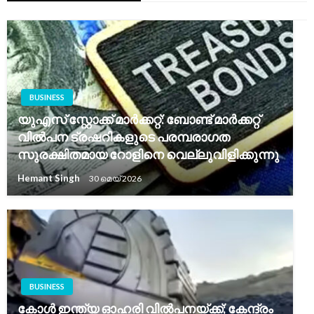
BUSINESS
യുഎസ് സ്റ്റോക്ക് മാർക്കറ്റ്: ബോണ്ട് മാർക്കറ്റ്
വിൽപന ട്രഷറികളുടെ പരമ്പരാഗത
സുരക്ഷിതമായ റോളിനെ വെല്ലുവിളിക്കുന്നു
Hemant Singh
30 മെയ്‌ 2026
BUSINESS
കോൾ ഇന്ത്യ ഓഹരി വിൽപനയ്ക്ക്; കേന്ദ്രം