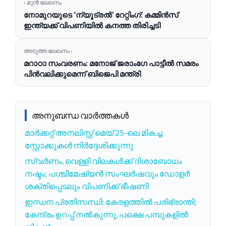
‹ മുൻ ലേഖനം
നോമുറയുടെ ‘ന്യൂട്രൽ’ റേറ്റിംഗ്: കമ്മിൻസ്
ഇന്ത്യക്ക് വിപണിയിൽ കനത്ത തിരിച്ചടി
അടുത്ത ലേഖനം ›
മറാഠാ സംവരണം: മനോജ് ജരാംഗേ പാട്ടീൽ സമരം
പിൻവലിക്കുമെന്ന് ബിജെപി മന്ത്രി
അനുബന്ധ വാർത്തകൾ
മാർക്കറ്റ് അനലിസ്റ്റ് മെയ് 25-ലെ മികച്ച
സ്റ്റോക്കുകൾ നിർദ്ദേശിക്കുന്നു
സ്വർണം, വെള്ളി വിലകൾക്ക് ദിശാബോധം
നഷ്ടം; പശ്ചിമേഷ്യൻ സംഘർഷവും ഡോളർ
ശക്തിപ്പെടലും വിപണിക്ക് ഭീഷണി
ഇന്ധന പ്രതിസന്ധി: കേരളത്തിൽ പരിഭ്രാന്തി;
കേന്ദ്രം ഉറപ്പ് നൽകുന്നു, പക്ഷെ പമ്പുകളിൽ