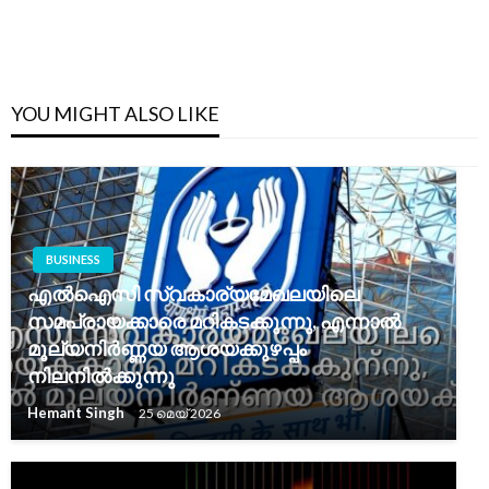
YOU MIGHT ALSO LIKE
BUSINESS
എൽഐസി സ്വകാര്യമേഖലയിലെ
സമപ്രായക്കാരെ മറികടക്കുന്നു, എന്നാൽ
മൂല്യനിർണ്ണയ ആശയക്കുഴപ്പം
നിലനിൽക്കുന്നു
Hemant Singh
25 മെയ്‌ 2026