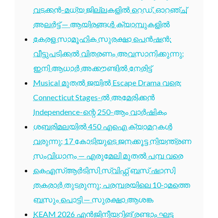
വടക്കൻ-മധ്യ ജില്ലകളിൽ റെഡ്, ഓറഞ്ച്
അലർട്ട് — ആയിരങ്ങൾ ക്യാമ്പുകളിൽ
കേരള സാമൂഹിക സുരക്ഷാ പെൻഷൻ:
വീട്ടുപടിക്കൽ വിതരണം അവസാനിക്കുന്നു;
ഇനി ആധാർ അക്കൗണ്ടിൽ നേരിട്ട്
Musical മുതൽ ജയിൽ Escape Drama വരെ:
Connecticut Stages-ൽ അമേരിക്കൻ
Independence-ന്റെ 250-ആം വാർഷികം
ശബരിമലയിൽ 450 എഐ ക്യാമറകൾ
വരുന്നു; 17 കോടിയുടെ ജനക്കൂട്ട നിയന്ത്രണ
സംവിധാനം — എരുമേലി മുതൽ പമ്പ വരെ
കെഎസ്ആർടിസി സ്വിഫ്റ്റ് ബസ് ഷാസി
തകരാർ തുടരുന്നു; പരമ്പരയിലെ 10-ാമത്തെ
ബസും പൊട്ടി — സുരക്ഷാ ആശങ്ക
KEAM 2026 എൻജിനീയറിങ് രണ്ടാം ഘട്ട