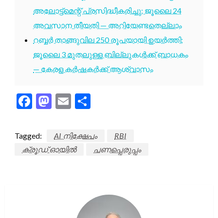
അലോട്ട്മെന്റ് പ്രസിദ്ധീകരിച്ചു; ജൂലൈ 24
അവസാന തീയതി — അറിയേണ്ടതെല്ലാം
റബ്ബർ താങ്ങുവില 250 രൂപയായി ഉയർത്തി;
ജൂലൈ 3 മുതലുള്ള ബില്ലുകൾക്ക് ബാധകം
— കേരള കർഷകർക്ക് ആശ്വാസം
Facebook
Mastodon
Email
Share
Tagged:
AI നിക്ഷേപം
RBI
ക്രൂഡ് ഓയിൽ
പണപ്പെരുപ്പം