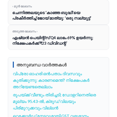
‹ മുൻ ലേഖനം
ചെന്നിത്തലയുടെ ‘കാഞ്ഞ ബുദ്ധി’യെ
പ്രകീർത്തിച്ച് ജോയ് മാത്യു: ‘ഒരു സല്യൂട്ട്’
അടുത്ത ലേഖനം ›
ഏഷ്യൻ പെയിന്റ്‌സ് Q4 ലാഭം 69% ഉയർന്നു;
നിക്ഷേപകർക്ക് ₹23 ഡിവിഡന്റ്
അനുബന്ധ വാർത്തകൾ
വിപ്രോ ഓഹരി ഒൻപതാം ദിവസവും
കുതിക്കുന്നു: കാരണമെന്ത്? നിക്ഷേപകർ
അറിയേണ്ടതെല്ലാം
രൂപയ്ക്ക് വീണ്ടും തിരിച്ചടി; ഡോളറിനെതിരെ
മൂല്യം 95.43-ൽ, ക്രൂഡ് വിലയും
പിരിമുറുക്കവും വില്ലൻ
റെക്കോർഡ് നേട്ടവുമായി GST വരുമാനം