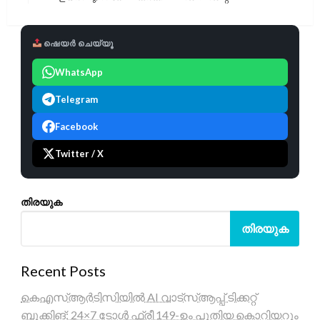
Post
ഷെയർ ചെയ്യൂ
WhatsApp
Telegram
Facebook
Twitter / X
തിരയുക
തിരയുക
Recent Posts
കെഎസ്ആർടിസിയിൽ AI വാട്സ്ആപ്പ് ടിക്കറ്റ്
ബുക്കിങ്; 24×7 ടോൾ ഫ്രീ 149-ഉം പുതിയ കൊറിയറും