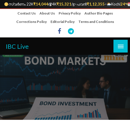
സ്വർണം 22K
₹14,044
•
/g
24K
₹15,321
/g
•
പവൻ
₹1,12,355
•
Kochi
24°C
•
Skip
Contact Us
About Us
Privacy Policy
Author Bio Pages
to
Corrections Policy
Editorial Policy
Terms and Conditions
content
IBC Live