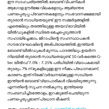
ഈ സാഹചര്യത്തിൽ, ബോണ്ട് വിപണികൾ
ആഗോള ഊർജ്ജ വിലകളോടും ആഭ്യന്തര
പണപ്പെരുപ്പ പ്രവണതകളോടും സംവേദനക്ഷമമായി
തുടരാൻ സാധ്യതയുണ്ട്. ഈ സമ്മർദ്ദങ്ങളിൽ
ഏതെങ്കിലും തരത്തിലുള്ള അയവ് ഭാവിയിൽ
യീൽഡുകളിൽ സ്ഥിരത മെച്ചപ്പെടുത്താൻ
സഹായിച്ചേക്കാം. ജിറാഫിന്റെ സഹസ്ഥാപകൻ
സൗരവ് ഘോഷിന്റെ അഭിപ്രായത്തിൽ, ഇന്ത്യൻ
ബോണ്ട് യീൽഡുകൾ മൂന്നാം പാദത്തിലും ഉയർന്ന
നിലയിൽ തുടരാൻ സാധ്യതയുണ്ട്. 10 വർഷത്തെ G-
Sec യീൽഡ് 7. 0% – 7. 25% പരിധിയിൽ വ്യാപകമായി
തുടരും. 7% ന് മുകളിലുള്ള ഈ നീക്കം പ്രധാനമാണ്,
കാരണം ഇത് നിരക്ക് വർദ്ധനയ്ക്കുള്ള സാധ്യത
ഇന്ത്യൻ ബോണ്ട് വ്യാപാരികൾ വിലയിരുത്തുന്നു
എന്നതിന്റെ സൂചന നൽകുന്നു. ഇന്ത്യയെ
സംബന്ധിച്ചിടത്തോളം, ഇറക്കുമതി ചെയ്യുന്ന
പണപ്പെരുപ്പമാണ് പ്രധാന ഭീഷണി.
ഇതും വായിക്കുക:
മാർച്ച് പാദത്തിൽ മുൻനിര