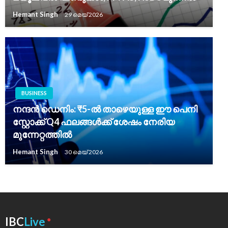
Hemant Singh
29 മെയ്‌ 2026
BUSINESS
നന്ദൻ ഡെനിം: ₹5-ൽ താഴെയുള്ള ഈ പെനി
സ്റ്റോക്ക് Q4 ഫലങ്ങൾക്ക് ശേഷം നേരിയ
മുന്നേറ്റത്തിൽ
Hemant Singh
30 മെയ്‌ 2026
●
IBC
Live