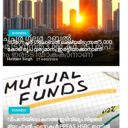
BUSINESS
സിഗ്നേച്ചർ ഗ്ലോബൽ ലക്ഷ്യമിടുന്നത് 5,000
കോടി രൂപ വരുമാനം ഇരട്ടിയാക്കാനാണ്
Hemant Singh
25 മെയ്‌ 2026
BUSINESS
വിപണിയിലെ കനത്ത ഇടിവിലും തിളങ്ങി
മ്യൂച്വൽ ഫണ്ടുകൾ; PPFAS, HSBC മുന്നിൽ