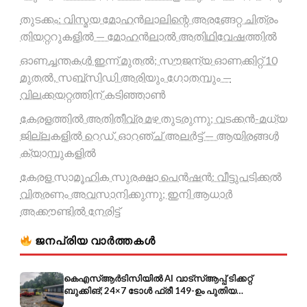
തുടക്കം: വിസ്മയ മോഹൻലാലിന്റെ അരങ്ങേറ്റ ചിത്രം
തിയറ്ററുകളിൽ — മോഹൻലാൽ അതിഥിവേഷത്തിൽ
ഓണച്ചന്തകൾ ഇന്ന് മുതൽ; സൗജന്യ ഓണക്കിറ്റ് 10
മുതൽ, സബ്സിഡി അരിയും ഗോതമ്പും —
വിലക്കയറ്റത്തിന് കടിഞ്ഞാൺ
കേരളത്തിൽ അതിതീവ്ര മഴ തുടരുന്നു; വടക്കൻ-മധ്യ
ജില്ലകളിൽ റെഡ്, ഓറഞ്ച് അലർട്ട് — ആയിരങ്ങൾ
ക്യാമ്പുകളിൽ
കേരള സാമൂഹിക സുരക്ഷാ പെൻഷൻ: വീട്ടുപടിക്കൽ
വിതരണം അവസാനിക്കുന്നു; ഇനി ആധാർ
അക്കൗണ്ടിൽ നേരിട്ട്
ജനപ്രിയ വാർത്തകൾ
കെഎസ്ആർടിസിയിൽ AI വാട്സ്ആപ്പ് ടിക്കറ്റ്
ബുക്കിങ്; 24×7 ടോൾ ഫ്രീ 149-ഉം പുതിയ
കൊറിയറും