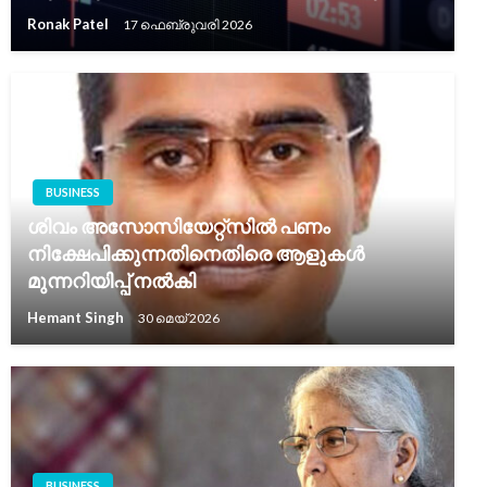
Ronak Patel
17 ഫെബ്രുവരി 2026
BUSINESS
ശിവം അസോസിയേറ്റ്സിൽ പണം
നിക്ഷേപിക്കുന്നതിനെതിരെ ആളുകൾ
മുന്നറിയിപ്പ് നൽകി
Hemant Singh
30 മെയ്‌ 2026
BUSINESS