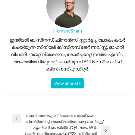
Hemant Singh
ഇന്ത്യൻ ബിസിനസ്, ഫിനാൻസ്, സ്റ്റാർട്ടപ്പ് ലോകം കവർ
ചെയ്യുന്ന സീനിയർ ബിസിനസ് ജേർണലിസ്റ്റ്. ഓഹരി
വിപണി, ബജറ്റ് വിശകലനം, കോർപ്പറേറ്റ് ഇന്ത്യ എന്നിവ
ആഴത്തിൽ റിപ്പോർട്ട് ചെയ്യുന്ന IBCLive-ൻ്റെ ചീഫ്
ബിസിനസ് എഡിറ്റർ.
View all posts
പോസ്റ്റുകളിലൂടെ
ചെന്നിത്തലയുടെ ‘കാഞ്ഞ ബുദ്ധി’യെ
Previous
പ്രകീർത്തിച്ച് ജോയ് മാത്യു: ‘ഒരു സല്യൂട്ട്’
Post
ഏഷ്യൻ പെയിന്റ്‌സ് Q4 ലാഭം 69%
Next
ഉയർന്നു; നിക്ഷേപകർക്ക് ₹23 ഡിവിഡന്റ്