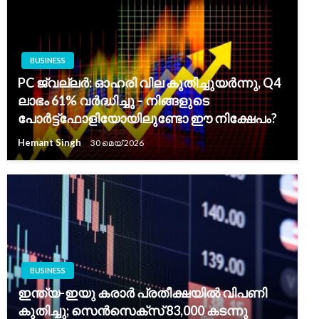
BUSINESS
PC ജ്വല്ലർ: ഓഹരി വില കുതിച്ചുയർന്നു, Q4
ലാഭം 61% വർദ്ധിച്ചു – നിങ്ങളുടെ
പോർട്ട്‌ഫോളിയോയിലുണ്ടോ ഈ നിക്ഷേപം?
Hemant Singh
30 മെയ്‌ 2026
BUSINESS
ഇന്ത്യ-ഇയു കരാർ പ്രതീക്ഷയിൽ വിപണി
കുതിച്ചു; സെൻസെക്‌സ് 83,000 കടന്നു