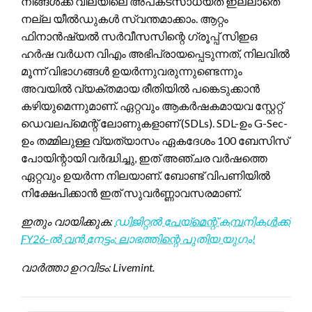
നിങ്ങൾക്ക് വിലയിലെ അപകടസാധ്യത ഇല്ലാതെ
നല്ല യീൽഡുകൾ സ്വന്തമാക്കാം. ആറ്റം
ഫിനാൻഷ്യൽ സർവീസസിന്റെ ഗ്രൂപ്പ് സിഇഒ
ഹർഷ വർധന വിഎം അഭിപ്രായപ്പെടുന്നത്, നിലവിൽ
മൂന്ന് വിഭാഗങ്ങൾ ഉയർന്നുവരുന്നുണ്ടെന്നും
അവയിൽ വ്യക്തമായ രീതിയിൽ പങ്കെടുക്കാൻ
കഴിയുമെന്നുമാണ്. ഏറ്റവും ആകർഷകമായവ സ്റ്റേറ്റ്
ഡെവലപ്‌മെന്റ് ലോണുകളാണ് (SDLs). SDL-ഉം G-Sec-
ഉം തമ്മിലുള്ള വ്യത്യാസം ഏകദേശം 100 ബേസിസ്
പോയിന്റായി വർദ്ധിച്ചു, ഇത് അഞ്ചര വർഷത്തെ
ഏറ്റവും ഉയർന്ന നിലയാണ്. ബോണ്ട് വിപണിയിൽ
നിക്ഷേപിക്കാൻ ഇത് സുവർണ്ണാവസരമാണ്.
ഇതും വായിക്കുക:
ഡിജിറ്റൽ പേയ്മെന്റ് കമ്പനികൾക്ക്
FY26-ൽ വൻ നേട്ടം: ലാഭത്തിന്റെ പുതിയ യുഗം!
വാർത്താ ഉറവിടം: Livemint.