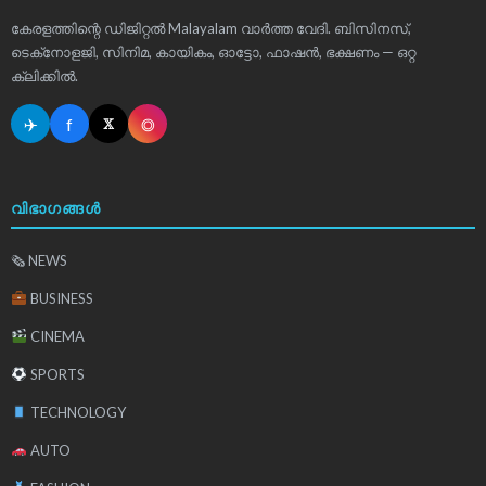
കേരളത്തിന്റെ ഡിജിറ്റൽ Malayalam വാർത്ത വേദി. ബിസിനസ്,
ടെക്‌നോളജി, സിനിമ, കായികം, ഓട്ടോ, ഫാഷൻ, ഭക്ഷണം — ഒറ്റ
ക്ലിക്കിൽ.
✈
f
◎
𝕏
വിഭാഗങ്ങൾ
🗞 NEWS
BUSINESS
CINEMA
SPORTS
TECHNOLOGY
AUTO