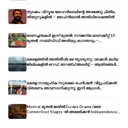
തുടക്കം: വിസ്മയ മോഹൻലാലിന്റെ അരങ്ങേറ്റ ചിത്രം
തിയറ്ററുകളിൽ — മോഹൻലാൽ അതിഥിവേഷത്തിൽ
ഓണച്ചന്തകൾ ഇന്ന് മുതൽ; സൗജന്യ ഓണക്കിറ്റ് 10
മുതൽ, സബ്സിഡി അരിയും ഗോതമ്പും —
വിലക്കയറ്റത്തിന് കടിഞ്ഞാൺ
കേരളത്തിൽ അതിതീവ്ര മഴ തുടരുന്നു; വടക്കൻ-മധ്യ
ജില്ലകളിൽ റെഡ്, ഓറഞ്ച് അലർട്ട് — ആയിരങ്ങൾ
ക്യാമ്പുകളിൽ
കേരള സാമൂഹിക സുരക്ഷാ പെൻഷൻ: വീട്ടുപടിക്കൽ
വിതരണം അവസാനിക്കുന്നു; ഇനി ആധാർ
അക്കൗണ്ടിൽ നേരിട്ട്
Musical മുതൽ ജയിൽ Escape Drama വരെ:
Connecticut Stages-ൽ അമേരിക്കൻ Independence-
ന്റെ 250-ആം വാർഷികം