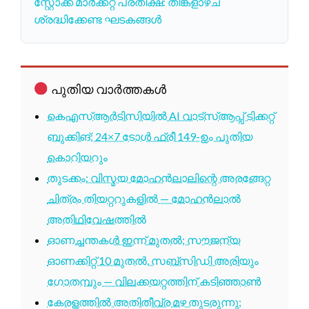
സ്റ്റോക്ക് മാർക്കറ്റ് പ്രതീക്ഷ: തിങ്കളാഴ്ച
ശ്രദ്ധിക്കേണ്ട ഘടകങ്ങൾ
പുതിയ വാർത്തകൾ
കെഎസ്ആർടിസിയിൽ AI വാട്സ്ആപ്പ് ടിക്കറ്റ്
ബുക്കിങ്; 24×7 ടോൾ ഫ്രീ 149-ഉം പുതിയ
കൊറിയറും
തുടക്കം: വിസ്മയ മോഹൻലാലിന്റെ അരങ്ങേറ്റ
ചിത്രം തിയറ്ററുകളിൽ — മോഹൻലാൽ
അതിഥിവേഷത്തിൽ
ഓണച്ചന്തകൾ ഇന്ന് മുതൽ; സൗജന്യ
ഓണക്കിറ്റ് 10 മുതൽ, സബ്സിഡി അരിയും
ഗോതമ്പും — വിലക്കയറ്റത്തിന് കടിഞ്ഞാൺ
കേരളത്തിൽ അതിതീവ്ര മഴ തുടരുന്നു;