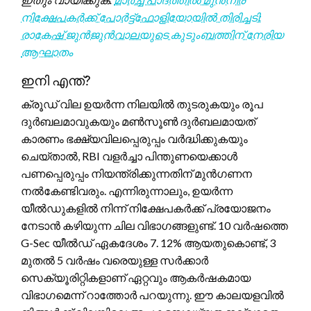
നിക്ഷേപകർക്ക് പോർട്ട്ഫോളിയോയിൽ തിരിച്ചടി:
രാകേഷ് ജുൻജുൻവാലയുടെ കുടുംബത്തിന് നേരിയ
ആഘാതം
ഇനി എന്ത്?
ക്രൂഡ് വില ഉയർന്ന നിലയിൽ തുടരുകയും രൂപ
ദുർബലമാവുകയും മൺസൂൺ ദുർബലമായത്
കാരണം ഭക്ഷ്യവിലപ്പെരുപ്പം വർദ്ധിക്കുകയും
ചെയ്താൽ, RBI വളർച്ചാ പിന്തുണയെക്കാൾ
പണപ്പെരുപ്പം നിയന്ത്രിക്കുന്നതിന് മുൻഗണന
നൽകേണ്ടിവരും. എന്നിരുന്നാലും, ഉയർന്ന
യീൽഡുകളിൽ നിന്ന് നിക്ഷേപകർക്ക് പ്രയോജനം
നേടാൻ കഴിയുന്ന ചില വിഭാഗങ്ങളുണ്ട്. 10 വർഷത്തെ
G-Sec യീൽഡ് ഏകദേശം 7. 12% ആയതുകൊണ്ട്, 3
മുതൽ 5 വർഷം വരെയുള്ള സർക്കാർ
സെക്യൂരിറ്റികളാണ് ഏറ്റവും ആകർഷകമായ
വിഭാഗമെന്ന് റാത്തോർ പറയുന്നു. ഈ കാലയളവിൽ