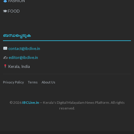
FASHION
🍽 FOOD
ബന്ധപ്പെടുക
contact@ibclive.in
✍
editor@ibclive.in
Kerala, India
Privacy Policy
Terms
About Us
© 2026
IBCLive.in
— Kerala's Digital Malayalam News Platform. All rights
reserved.