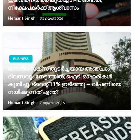
നിക്ഷേപകർക്ക് ആശ്വാസം
Hemant Singh
31 മെയ്‌ 2026
BUSINESS
സെൻസെക്‌സ് തുടർച്ചയായ അഞ്ചാം
ദിവസവും നേട്ടത്തിൽ; ഐടി ഓഹരികൾ
കുതിച്ചു, ട്രെന്റ് 11% ഇടിഞ്ഞു — വിപണിയെ
നയിക്കുന്നത് എന്ത്?
Hemant Singh
7 ജൂലൈ 2026