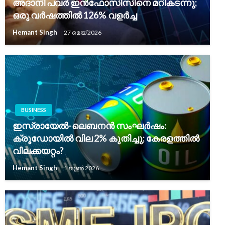
അദാനി പവർ ഇൻഫോസിസിനെ മറികടന്നു;
ഒരു വർഷത്തിൽ 126% വളർച്ച
Hemant Singh
27 മെയ്‌ 2026
BUSINESS
ഇസ്രായേൽ-ലെബനൻ സംഘർഷം:
ക്രൂഡോയിൽ വില 2% കുതിച്ചു; കേരളത്തിൽ
വിലക്കയറ്റം?
Hemant Singh
1 ജൂൺ 2026