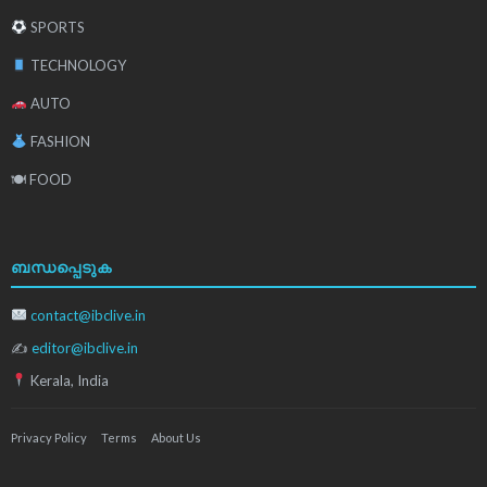
SPORTS
TECHNOLOGY
AUTO
FASHION
🍽 FOOD
ബന്ധപ്പെടുക
contact@ibclive.in
✍
editor@ibclive.in
Kerala, India
Privacy Policy
Terms
About Us