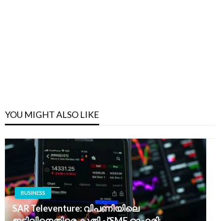
YOU MIGHT ALSO LIKE
BUSINESS
SAR Televenture: വിപണിയിലെ
ഇടിവിനെതിരെ കുതിച്ച് SME ഓഹരി;