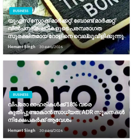
BUSINESS
യുഎസ് സ്റ്റോക്ക് മാർക്കറ്റ്: ബോണ്ട് മാർക്കറ്റ്
വിൽപന ട്രഷറികളുടെ പരമ്പരാഗത
സുരക്ഷിതമായ റോളിനെ വെല്ലുവിളിക്കുന്നു
Hemant Singh
30 മെയ്‌ 2026
BUSINESS
വിപ്രോ ഓഹരികൾക്ക് 18% വരെ
കുതിപ്പുണ്ടാകാൻ സാധ്യത; ADR സൂചനകൾ
നിക്ഷേപകർക്ക് ആവേശം
Hemant Singh
30 മെയ്‌ 2026