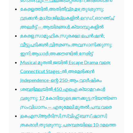
കേരളത്തിൽ അതിതീവ്ര മഴ തുടരുന്നു;
വടക്കൻ-മധ്യ ജില്ലകളിൽ റെഡ്, ഓറഞ്ച്
അലർട്ട് — ആയിരങ്ങൾ ക്യാമ്പുകളിൽ
കേരള സാമൂഹിക സുരക്ഷാ പെൻഷൻ:
വീട്ടുപടിക്കൽ വിതരണം അവസാനിക്കുന്നു;
ഇനി ആധാർ അക്കൗണ്ടിൽ നേരിട്ട്
Musical മുതൽ ജയിൽ Escape Drama വരെ:
Connecticut Stages-ൽ അമേരിക്കൻ
Independence-ന്റെ 250-ആം വാർഷികം
ശബരിമലയിൽ 450 എഐ ക്യാമറകൾ
വരുന്നു; 17 കോടിയുടെ ജനക്കൂട്ട നിയന്ത്രണ
സംവിധാനം — എരുമേലി മുതൽ പമ്പ വരെ
കെഎസ്ആർടിസി സ്വിഫ്റ്റ് ബസ് ഷാസി
തകരാർ തുടരുന്നു; പരമ്പരയിലെ 10-ാമത്തെ