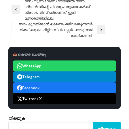
പോസ്റ്റുകളിലൂടെ
മിസ് യൂണിവേഴ്‌സ് വേദിയിൽ നിന്ന്
ഫ്രാൻസിന്റെ പിന്മാറ്റം: ആരാധകർക്ക്
Previous
നിരാശ, ‘മിസ് ഫ്രാൻസ്’ ഇനി
Post
മത്സരത്തിനില്ല!
ഭാരം കുറയ്ക്കാൻ ഭക്ഷണം ഒഴിവാക്കുന്നവർ
ശ്രദ്ധിക്കുക: ഫിറ്റ്‌നസ് വിദഗ്ദ്ധർ പറയുന്നത്
Next
കേൾക്കണം!
Post
ഷെയർ ചെയ്യൂ
WhatsApp
Telegram
Facebook
Twitter / X
തിരയുക
തിരയുക