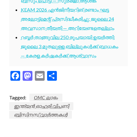
ബസും പൊട്ടി — സുരക്ഷാ ആശങ്ക
KEAM 2026 എൻജിനീയറിങ് രണ്ടാം ഘട്ട
അലോട്ട്മെന്റ് പ്രസിദ്ധീകരിച്ചു; ജൂലൈ 24
അവസാന തീയതി — അറിയേണ്ടതെല്ലാം
റബ്ബർ താങ്ങുവില 250 രൂപയായി ഉയർത്തി;
ജൂലൈ 3 മുതലുള്ള ബില്ലുകൾക്ക് ബാധകം
— കേരള കർഷകർക്ക് ആശ്വാസം
Facebook
Mastodon
Email
Share
Tagged:
OMC ലാഭം
ഇന്ത്യൻ ഓഹരി വിപണി
ബിസിനസ് വാർത്തകൾ