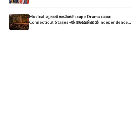
അക്കൗണ്ടിൽ നേരിട്ട്
Musical മുതൽ ജയിൽ Escape Drama വരെ:
Connecticut Stages-ൽ അമേരിക്കൻ Independence-
ന്റെ 250-ആം വാർഷികം