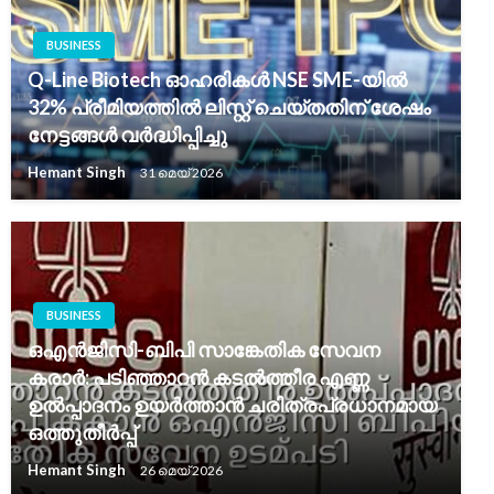
BUSINESS
Q-Line Biotech ഓഹരികൾ NSE SME-യിൽ
32% പ്രീമിയത്തിൽ ലിസ്റ്റ് ചെയ്തതിന് ശേഷം
നേട്ടങ്ങൾ വർദ്ധിപ്പിച്ചു
Hemant Singh
31 മെയ്‌ 2026
BUSINESS
ഒഎൻജിസി-ബിപി സാങ്കേതിക സേവന
കരാർ: പടിഞ്ഞാറൻ കടൽത്തീര എണ്ണ
ഉൽപ്പാദനം ഉയർത്താൻ ചരിത്രപ്രധാനമായ
ഒത്തുതീർപ്പ്
Hemant Singh
26 മെയ്‌ 2026