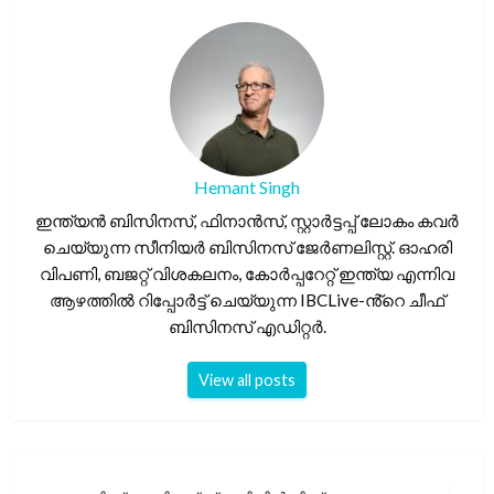
Hemant Singh
ഇന്ത്യൻ ബിസിനസ്, ഫിനാൻസ്, സ്റ്റാർട്ടപ്പ് ലോകം കവർ
ചെയ്യുന്ന സീനിയർ ബിസിനസ് ജേർണലിസ്റ്റ്. ഓഹരി
വിപണി, ബജറ്റ് വിശകലനം, കോർപ്പറേറ്റ് ഇന്ത്യ എന്നിവ
ആഴത്തിൽ റിപ്പോർട്ട് ചെയ്യുന്ന IBCLive-ൻ്റെ ചീഫ്
ബിസിനസ് എഡിറ്റർ.
View all posts