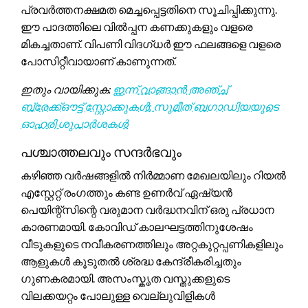
പ്രവർത്തനക്ഷമത മെച്ചപ്പെട്ടതിനെ സൂചിപ്പിക്കുന്നു.
ഈ പാദത്തിലെ വിൽപ്പന കണക്കുകളും വളരെ
മികച്ചതാണ്. വിപണി വിദഗ്ധർ ഈ ഫലങ്ങളെ വളരെ
പോസിറ്റീവായാണ് കാണുന്നത്.
ഇതും വായിക്കുക:
ഇന്ന് വാങ്ങാൻ അഞ്ച്
ബ്രേക്ക്ഔട്ട് സ്റ്റോക്കുകൾ: സുമീത് ബഗാഡിയയുടെ
ഓഹരി ശുപാർശകൾ
പശ്ചാത്തലവും സന്ദർഭവും
കഴിഞ്ഞ വർഷങ്ങളിൽ നിർമ്മാണ മേഖലയിലും റിയൽ
എസ്റ്റേറ്റ് രംഗത്തും കണ്ട ഉണർവ് ഏഷ്യൻ
പെയിന്റ്സിന്റെ വരുമാന വർദ്ധനവിന് ഒരു പ്രധാന
കാരണമായി. കോവിഡ് കാലഘട്ടത്തിനുശേഷം
വീടുകളുടെ നവീകരണത്തിലും അറ്റകുറ്റപ്പണികളിലും
ആളുകൾ കൂടുതൽ ശ്രദ്ധ കേന്ദ്രീകരിച്ചതും
ഗുണകരമായി. അസംസ്കൃത വസ്തുക്കളുടെ
വിലക്കയറ്റം പോലുള്ള വെല്ലുവിളികൾ