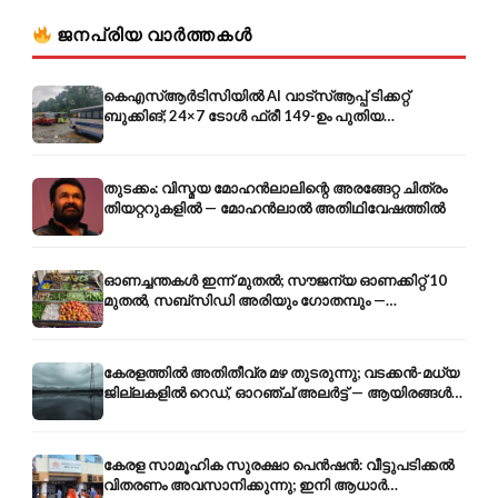
ജനപ്രിയ വാർത്തകൾ
കെഎസ്ആർടിസിയിൽ AI വാട്സ്ആപ്പ് ടിക്കറ്റ്
ബുക്കിങ്; 24×7 ടോൾ ഫ്രീ 149-ഉം പുതിയ
കൊറിയറും
തുടക്കം: വിസ്മയ മോഹൻലാലിന്റെ അരങ്ങേറ്റ ചിത്രം
തിയറ്ററുകളിൽ — മോഹൻലാൽ അതിഥിവേഷത്തിൽ
ഓണച്ചന്തകൾ ഇന്ന് മുതൽ; സൗജന്യ ഓണക്കിറ്റ് 10
മുതൽ, സബ്സിഡി അരിയും ഗോതമ്പും —
വിലക്കയറ്റത്തിന് കടിഞ്ഞാൺ
കേരളത്തിൽ അതിതീവ്ര മഴ തുടരുന്നു; വടക്കൻ-മധ്യ
ജില്ലകളിൽ റെഡ്, ഓറഞ്ച് അലർട്ട് — ആയിരങ്ങൾ
ക്യാമ്പുകളിൽ
കേരള സാമൂഹിക സുരക്ഷാ പെൻഷൻ: വീട്ടുപടിക്കൽ
വിതരണം അവസാനിക്കുന്നു; ഇനി ആധാർ