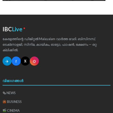
●
IBC
Live
കേരളത്തിന്റെ ഡിജിറ്റൽ Malayalam വാർത്ത വേദി. ബിസിനസ്,
ടെക്‌നോളജി, സിനിമ, കായികം, ഓട്ടോ, ഫാഷൻ, ഭക്ഷണം — ഒറ്റ
ക്ലിക്കിൽ.
✈
f
◎
𝕏
വിഭാഗങ്ങൾ
🗞 NEWS
BUSINESS
CINEMA