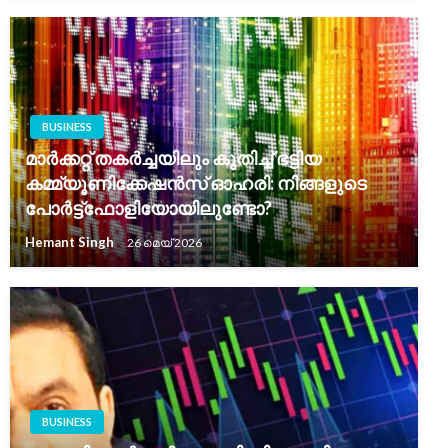
BUSINESS
മാർക്കറ്റ് തകർച്ചയിലും കുതിച്ച് ഭട്ടിയ
കമ്മ്യൂണിക്കേഷൻസ് ഓഹരി: നിങ്ങളുടെ
പോർട്ട്‌ഫോളിയോയിലുണ്ടോ?
Hemant Singh
26 മെയ്‌ 2026
BUSINESS