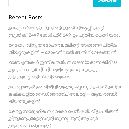
Recent Posts
കെഎസ്ആർടിസിയിൽ AI വാട്സ്ആപ്പ് ടിക്കറ്റ്
ബുക്കിങ്; 24×7 ടോൾ ഫ്രീ 149-ഉം പുതിയ കൊറിയറും
തുടക്കം: വിസ്മയ മോഹൻലാലിന്റെ അരങ്ങേറ്റ ചിത്രം
തിയറ്ററുകളിൽ — മോഹൻലാൽ അതിഥിവേഷത്തിൽ
ഓണച്ചന്തകൾ ഇന്ന് മുതൽ; സൗജന്യ ഓണക്കിറ്റ് 10
മുതൽ, സബ്സിഡി അരിയും ഗോതമ്പും —
വിലക്കയറ്റത്തിന് കടിഞ്ഞാൺ
കേരളത്തിൽ അതിതീവ്ര മഴ തുടരുന്നു; വടക്കൻ-മധ്യ
ജില്ലകളിൽ റെഡ്, ഓറഞ്ച് അലർട്ട് — ആയിരങ്ങൾ
ക്യാമ്പുകളിൽ
കേരള സാമൂഹിക സുരക്ഷാ പെൻഷൻ: വീട്ടുപടിക്കൽ
വിതരണം അവസാനിക്കുന്നു; ഇനി ആധാർ
അക്കൗണ്ടിൽ നേരിട്ട്