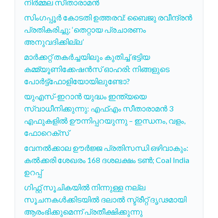
നിർമ്മല സീതാരാമൻ
സിംഗപ്പൂർ കോടതി ഉത്തരവ്: ബൈജു രവീന്ദ്രൻ
പ്രതികരിച്ചു; ‘തെറ്റായ പ്രചാരണം
അനുവദിക്കില്ല’
മാർക്കറ്റ് തകർച്ചയിലും കുതിച്ച് ഭട്ടിയ
കമ്മ്യൂണിക്കേഷൻസ് ഓഹരി: നിങ്ങളുടെ
പോർട്ട്‌ഫോളിയോയിലുണ്ടോ?
യുഎസ്-ഇറാൻ യുദ്ധം ഇന്ത്യയെ
സ്വാധീനിക്കുന്നു: എഫ്എം സീതാരാമൻ 3
എഫുകളിൽ ഊന്നിപ്പറയുന്നു – ഇന്ധനം, വളം,
ഫോറെക്സ്
വേനൽക്കാല ഊർജ്ജ പ്രതിസന്ധി ഒഴിവാകും:
കൽക്കരി ശേഖരം 168 ദശലക്ഷം ടൺ; Coal India
ഉറപ്പ്
ഗിഫ്റ്റ് സൂചികയിൽ നിന്നുള്ള നല്ല
സൂചനകൾക്കിടയിൽ ദലാൽ സ്ട്രീറ്റ് ദൃഢമായി
ആരംഭിക്കുമെന്ന് പ്രതീക്ഷിക്കുന്നു