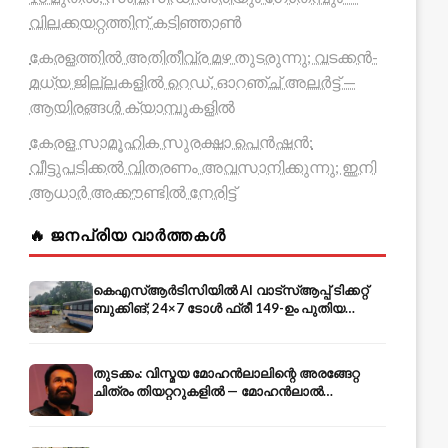
വിലക്കയറ്റത്തിന് കടിഞ്ഞാൺ
കേരളത്തിൽ അതിതീവ്ര മഴ തുടരുന്നു; വടക്കൻ-
മധ്യ ജില്ലകളിൽ റെഡ്, ഓറഞ്ച് അലർട്ട് —
ആയിരങ്ങൾ ക്യാമ്പുകളിൽ
കേരള സാമൂഹിക സുരക്ഷാ പെൻഷൻ:
വീട്ടുപടിക്കൽ വിതരണം അവസാനിക്കുന്നു; ഇനി
ആധാർ അക്കൗണ്ടിൽ നേരിട്ട്
🔥 ജനപ്രിയ വാർത്തകൾ
കെഎസ്ആർടിസിയിൽ AI വാട്സ്ആപ്പ് ടിക്കറ്റ്
ബുക്കിങ്; 24×7 ടോൾ ഫ്രീ 149-ഉം പുതിയ
കൊറിയറും
തുടക്കം: വിസ്മയ മോഹൻലാലിന്റെ അരങ്ങേറ്റ
ചിത്രം തിയറ്ററുകളിൽ — മോഹൻലാൽ
അതിഥിവേഷത്തിൽ