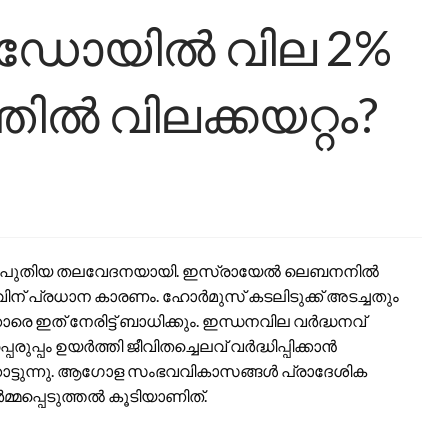
ൂഡോയിൽ വില 2%
തിൽ വിലക്കയറ്റം?
ക്ക് പുതിയ തലവേദനയായി. ഇസ്രായേൽ ലെബനനിൽ
ിന് പ്രധാന കാരണം. ഹോർമുസ് കടലിടുക്ക് അടച്ചതും
 ഇത് നേരിട്ട് ബാധിക്കും. ഇന്ധനവില വർദ്ധനവ്
്പം ഉയർത്തി ജീവിതച്ചെലവ് വർദ്ധിപ്പിക്കാൻ
ക്കാട്ടുന്നു. ആഗോള സംഭവവികാസങ്ങൾ പ്രാദേശിക
്മപ്പെടുത്തൽ കൂടിയാണിത്.