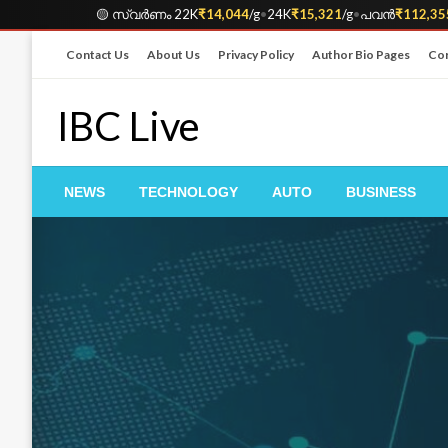
🟡 സ്വർണം 22K
₹14,044
/g
•
24K
₹15,321
/g
•
പവൻ
₹112,35
Skip
Contact Us
About Us
Privacy Policy
Author Bio Pages
Cor
to
content
IBC Live
NEWS
TECHNOLOGY
AUTO
BUSINESS