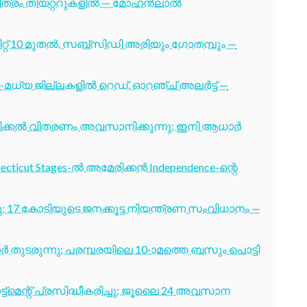
 ചിത്രം തിയറ്ററുകളിൽ — മോഹൻലാൽ
്റ് 10 മുതൽ, സബ്സിഡി അരിയും ഗോതമ്പും —
-മധ്യ ജില്ലകളിൽ റെഡ്, ഓറഞ്ച് അലർട്ട് —
ടിക്കൽ വിതരണം അവസാനിക്കുന്നു; ഇനി ആധാർ
cticut Stages-ൽ അമേരിക്കൻ Independence-ന്റെ
7 കോടിയുടെ ജനക്കൂട്ട നിയന്ത്രണ സംവിധാനം —
തുടരുന്നു; പരമ്പരയിലെ 10-ാമത്തെ ബസും പൊട്ടി
ട്മെന്റ് പ്രസിദ്ധീകരിച്ചു; ജൂലൈ 24 അവസാന