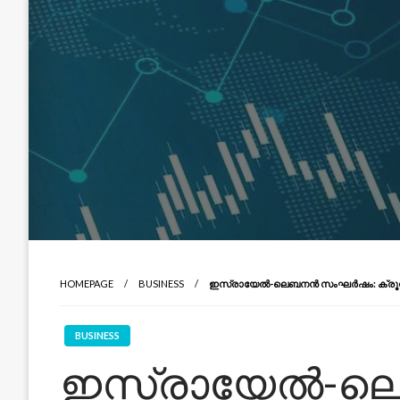
HOMEPAGE
BUSINESS
ഇസ്രായേൽ-ലെബനൻ സംഘർഷം: ക്രൂഡോയി
BUSINESS
ഇസ്രായേൽ-