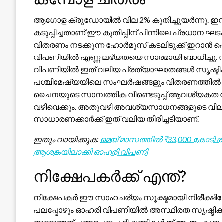
ആഗോള ക്രൂഡോയിൽ വില 2% കുതിച്ചുയർന്നു
കടുപ്പിച്ചതാണ് ഈ കുതിപ്പിന് പിന്നിലെ പ്രധാന
വിതരണം നടക്കുന്ന ഹോർമുസ് കടലിടുക്ക് ഇറാൻ 
വിപണിയിൽ എണ്ണ ലഭ്യതയെ സാരമായി ബാധിച്ചു. വ
വിപണിയിൽ ഇത് വലിയ പ്രത്യാഘാതങ്ങൾ സൃഷ്ടിക്കുമെ
പശ്ചിമേഷ്യയിലെ സംഘർഷങ്ങളും വിതരണത്തിൽ നേരത്ത
ചൈനയുടെ സാമ്പത്തിക വീണ്ടെടുപ്പ് ആവശ്യകത വർദ
വഴിവെക്കും. അതുവഴി അവശ്യസാധനങ്ങളുടെ വിലയും 
സാധാരണക്കാർക്ക് ഇത് വലിയ തിരിച്ചടിയാണ്.
ഇതും വായിക്കുക:
മെയ് മാസത്തിൽ ₹33,000 കോടി 
ആശങ്കയിലാക്കി ഓഹരി വിപണി
നിക്ഷേപകർക്ക് എന്ത്?
നിക്ഷേപകർ ഈ സാഹചര്യം സൂക്ഷ്മമായി നിരീക്ഷിക
പലപ്പോഴും ഓഹരി വിപണിയിൽ അസ്ഥിരത സൃഷ്ടിക്കാറ
തുടരുന്നത് പണപ്പെരുപ്പ ഭീഷണികൾക്ക് ആക്കം കൂട്ടു