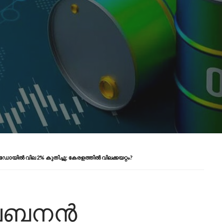
ൽ വില 2% കുതിച്ചു; കേരളത്തിൽ വിലക്കയറ്റം?
ലെബനൻ