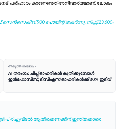
ടനടി പരിഹാരം കാണേണ്ടത് അനിവാര്യമാണ്. ലോകം
െൻസെക്സ് 900 പോയിന്റ് തകർന്നു, നിഫ്റ്റി 23,600-
അടുത്ത ലേഖനം ›
AI തരംഗം: ചിപ്പ് ഓഹരികൾ കുതിക്കുമ്പോൾ
ഇൻഫോസിസ്, ടിസിഎസ് ഓഹരികൾക്ക് 30% ഇടിവ്
 പിരിച്ചുവിടൽ ആയിരക്കണക്കിന് ഇന്ത്യക്കാരെ