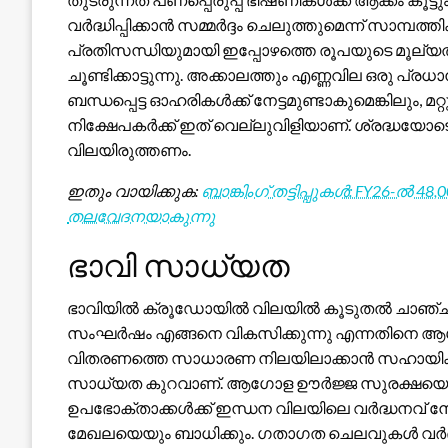
വർദ്ധിപ്പിക്കാൻ സമ്മർദ്ദം ചെലുത്തുമെന്ന് സാമ്പത്തി
പ്രതിസന്ധിയുമായി ഇപ്പോഴത്തെ രൂപയുടെ മൂല്യത്ത
ചൂണ്ടിക്കാട്ടുന്നു. അക്കാലത്തും എണ്ണവില ഒരു 
ബന്ധപ്പെട്ട ഓഹരികൾക്ക് നേട്ടമുണ്ടാകുമെങ്കിലും, 
നിക്ഷേപകർക്ക് ഇത് വെല്ലുവിളിയാണ്. ശ്രദ്ധയോ
വിലയിരുത്തണം.
ഇതും വായിക്കുക:
ബാങ്കിംഗ് തട്ടിപ്പുകൾ: FY26-ൽ 4
തലവേദനയാകുന്നു
ഭാവി സാധ്യത
ഭാവിയിൽ ക്രൂഡോയിൽ വിലയിൽ കൂടുതൽ ചാഞ്ചാട
സംഘർഷം എങ്ങനെ വികസിക്കുന്നു എന്നതിനെ ആശ്രയിച
വിതരണത്തെ സാധാരണ നിലയിലാക്കാൻ സഹായിക്ക
സാധ്യത കുറവാണ്. ആഗോള ഊർജ്ജ സുരക്ഷയെക്കുറ
ഉപഭോക്താക്കൾക്ക് ഇന്ധന വിലയിലെ വർദ്ധനവ് നേര
മേഖലയെയും ബാധിക്കും. ഗതാഗത ചെലവുകൾ വർദ്ധിക്