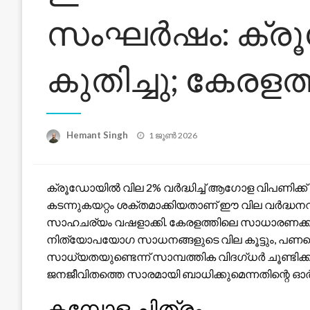
സംഘർഷം: ക്ര
കുതിച്ചു; കേരളത്
Posted
Hemant Singh
1 ജൂൺ 2026
on
ക്രൂഡോയിൽ വില 2% വർദ്ധിച്ച് ആഗോള വിപണി
കടന്നുകയറ്റം ശക്തമാക്കിയതാണ് ഈ വില വർദ്ധനവ
സാഹചര്യം വഷളാക്കി. കേരളത്തിലെ സാധാരണക്കാരെ
നിത്യോപയോഗ സാധനങ്ങളുടെ വില കൂട്ടും, പണപ്പെരുപ
സാധ്യതയുണ്ടെന്ന് സാമ്പത്തിക വിദഗ്ധർ ചൂണ്ടി
ജനജീവിതത്തെ സാരമായി ബാധിക്കുമെന്നതിന്റെ ഓർമ
കമ്പോള ചിത്രം