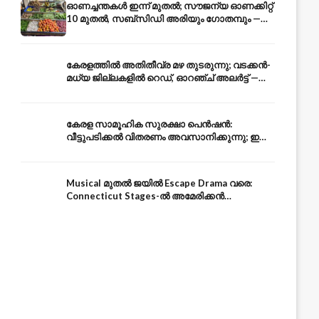
ഓണച്ചന്തകൾ ഇന്ന് മുതൽ; സൗജന്യ ഓണക്കിറ്റ്
10 മുതൽ, സബ്സിഡി അരിയും ഗോതമ്പും —
വിലക്കയറ്റത്തിന് കടിഞ്ഞാൺ
കേരളത്തിൽ അതിതീവ്ര മഴ തുടരുന്നു; വടക്കൻ-
മധ്യ ജില്ലകളിൽ റെഡ്, ഓറഞ്ച് അലർട്ട് —
ആയിരങ്ങൾ ക്യാമ്പുകളിൽ
കേരള സാമൂഹിക സുരക്ഷാ പെൻഷൻ:
വീട്ടുപടിക്കൽ വിതരണം അവസാനിക്കുന്നു; ഇനി
ആധാർ അക്കൗണ്ടിൽ നേരിട്ട്
Musical മുതൽ ജയിൽ Escape Drama വരെ:
Connecticut Stages-ൽ അമേരിക്കൻ
Independence-ന്റെ 250-ആം വാർഷികം