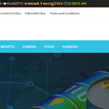
5
•
🌦️ Kochi
25°C
•
📅
ഞായർ, 9 ഓഗസ്റ്റ് 2026
•
🕐
12:08:02 AM
rections Policy
Editorial Policy
Terms and Conditions
SPORTS
CINEMA
FOOD
FASHION