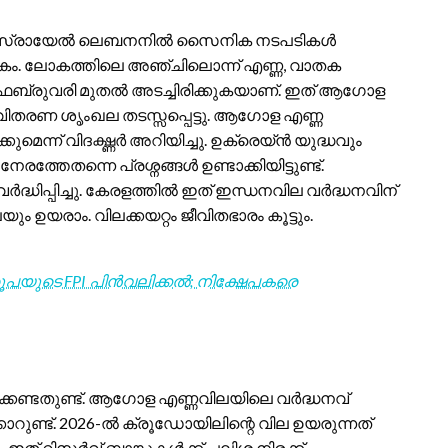
. ഇസ്രായേൽ ലെബനനിൽ സൈനിക നടപടികൾ
 ഘടകം. ലോകത്തിലെ അഞ്ചിലൊന്ന് എണ്ണ, വാതക
ഫെബ്രുവരി മുതൽ അടച്ചിരിക്കുകയാണ്. ഇത് ആഗോള
ിതരണ ശൃംഖല തടസ്സപ്പെട്ടു. ആഗോള എണ്ണ
ന്ന് വിദഗ്ദ്ധർ അറിയിച്ചു. ഉക്രെയ്ൻ യുദ്ധവും
േതന്നെ പ്രശ്നങ്ങൾ ഉണ്ടാക്കിയിട്ടുണ്ട്.
്ധിപ്പിച്ചു. കേരളത്തിൽ ഇത് ഇന്ധനവില വർദ്ധനവിന്
ഉയരാം. വിലക്കയറ്റം ജീവിതഭാരം കൂട്ടും.
രൂപയുടെ FPI പിൻവലിക്കൽ; നിക്ഷേപകരെ
്കേണ്ടതുണ്ട്. ആഗോള എണ്ണവിലയിലെ വർദ്ധനവ്
ുണ്ട്. 2026-ൽ ക്രൂഡോയിലിന്റെ വില ഉയരുന്നത്
ം. ഇത് റിസർവ് ബാങ്കുകൾക്ക് പലിശ നിരക്ക്