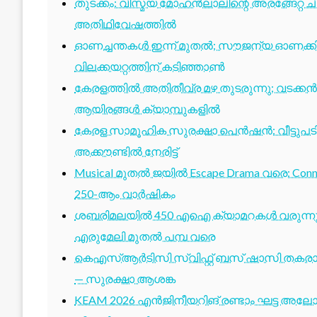
തുടക്കം: വിസ്മയ മോഹൻലാലിന്റെ അരങ്ങേറ്റ
അതിഥിവേഷത്തിൽ
ഓണച്ചന്തകൾ ഇന്ന് മുതൽ; സൗജന്യ ഓണക്കിറ
വിലക്കയറ്റത്തിന് കടിഞ്ഞാൺ
കേരളത്തിൽ അതിതീവ്ര മഴ തുടരുന്നു; വടക്കൻ
ആയിരങ്ങൾ ക്യാമ്പുകളിൽ
കേരള സാമൂഹിക സുരക്ഷാ പെൻഷൻ: വീട്ടുപ
അക്കൗണ്ടിൽ നേരിട്ട്
Musical മുതൽ ജയിൽ Escape Drama വരെ: Conne
250-ആം വാർഷികം
ശബരിമലയിൽ 450 എഐ ക്യാമറകൾ വരുന്നു; 1
എരുമേലി മുതൽ പമ്പ വരെ
കെഎസ്ആർടിസി സ്വിഫ്റ്റ് ബസ് ഷാസി തകരാർ 
— സുരക്ഷാ ആശങ്ക
KEAM 2026 എൻജിനീയറിങ് രണ്ടാം ഘട്ട അലോട്