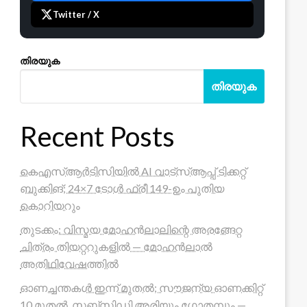
Twitter / X
തിരയുക
തിരയുക
Recent Posts
കെഎസ്ആർടിസിയിൽ AI വാട്സ്ആപ്പ് ടിക്കറ്റ്
ബുക്കിങ്; 24×7 ടോൾ ഫ്രീ 149-ഉം പുതിയ
കൊറിയറും
തുടക്കം: വിസ്മയ മോഹൻലാലിന്റെ അരങ്ങേറ്റ
ചിത്രം തിയറ്ററുകളിൽ — മോഹൻലാൽ
അതിഥിവേഷത്തിൽ
ഓണച്ചന്തകൾ ഇന്ന് മുതൽ; സൗജന്യ ഓണക്കിറ്റ്
10 മുതൽ, സബ്സിഡി അരിയും ഗോതമ്പും —