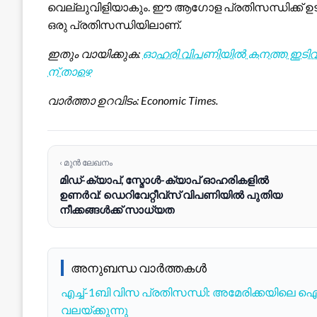
വെല്ലുവിളിയാകും. ഈ ആഗോള പ്രതിസന്ധിക്ക് ഉ
ഒരു പ്രതിസന്ധിയിലാണ്.
ഇതും വായിക്കുക:
ഓഹരി വിപണിയിൽ കനത്ത ഇടിവ്: സ
ന് താഴെ
വാർത്താ ഉറവിടം: Economic Times.
‹ മുൻ ലേഖനം
മിഡ്-ക്യാപ്, സ്മോൾ-ക്യാപ് ഓഹരികളിൽ
ഉണർവ്: ഡെറിവേറ്റീവ്സ് വിപണിയിൽ പുതിയ
നീക്കങ്ങൾക്ക് സാധ്യത
അനുബന്ധ വാർത്തകൾ
എച്ച്-1ബി വിസ പ്രതിസന്ധി: അമേരിക്കയിലെ ഐടി
വലയ്ക്കുന്നു