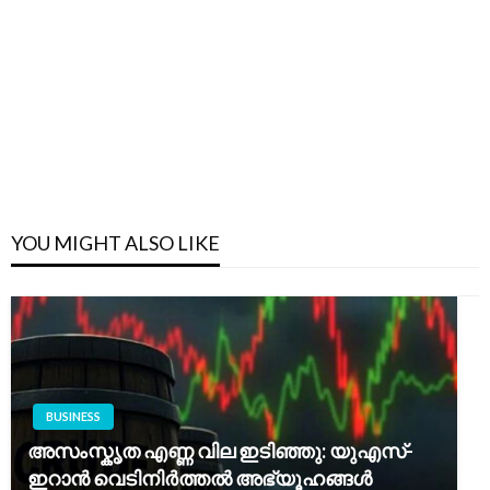
YOU MIGHT ALSO LIKE
BUSINESS
അസംസ്കൃത എണ്ണ വില ഇടിഞ്ഞു: യുഎസ്-
ഇറാൻ വെടിനിർത്തൽ അഭ്യൂഹങ്ങൾ