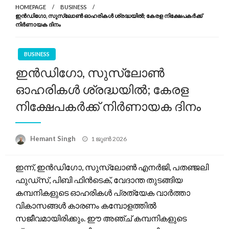
HOMEPAGE
BUSINESS
ഇൻഡിഗോ, സുസ്ലോൺ ഓഹരികൾ ശ്രദ്ധയിൽ; കേരള നിക്ഷേപകർക്ക്
നിർണായക ദിനം
BUSINESS
ഇൻഡിഗോ, സുസ്ലോൺ
ഓഹരികൾ ശ്രദ്ധയിൽ; കേരള
നിക്ഷേപകർക്ക് നിർണായക ദിനം
Posted
Hemant Singh
1 ജൂൺ 2026
on
ഇന്ന്, ഇൻഡിഗോ, സുസ്ലോൺ എനർജി, പതഞ്ജലി
ഫുഡ്‌സ്, പിബി ഫിൻടെക്, വേദാന്ത തുടങ്ങിയ
കമ്പനികളുടെ ഓഹരികൾ പ്രത്യേക വാർത്താ
വികാസങ്ങൾ കാരണം കമ്പോളത്തിൽ
സജീവമായിരിക്കും. ഈ അഞ്ച് കമ്പനികളുടെ