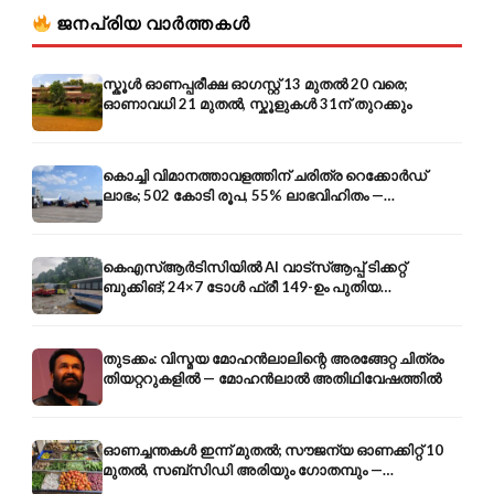
ജനപ്രിയ വാർത്തകൾ
സ്കൂൾ ഓണപ്പരീക്ഷ ഓഗസ്റ്റ് 13 മുതൽ 20 വരെ;
ഓണാവധി 21 മുതൽ, സ്കൂളുകൾ 31ന് തുറക്കും
കൊച്ചി വിമാനത്താവളത്തിന് ചരിത്ര റെക്കോർഡ്
ലാഭം; 502 കോടി രൂപ, 55% ലാഭവിഹിതം —
കൺസൾട്ടൻസി രംഗത്തേക്കും
കെഎസ്ആർടിസിയിൽ AI വാട്സ്ആപ്പ് ടിക്കറ്റ്
ബുക്കിങ്; 24×7 ടോൾ ഫ്രീ 149-ഉം പുതിയ
കൊറിയറും
തുടക്കം: വിസ്മയ മോഹൻലാലിന്റെ അരങ്ങേറ്റ ചിത്രം
തിയറ്ററുകളിൽ — മോഹൻലാൽ അതിഥിവേഷത്തിൽ
ഓണച്ചന്തകൾ ഇന്ന് മുതൽ; സൗജന്യ ഓണക്കിറ്റ് 10
മുതൽ, സബ്സിഡി അരിയും ഗോതമ്പും —
വിലക്കയറ്റത്തിന് കടിഞ്ഞാൺ