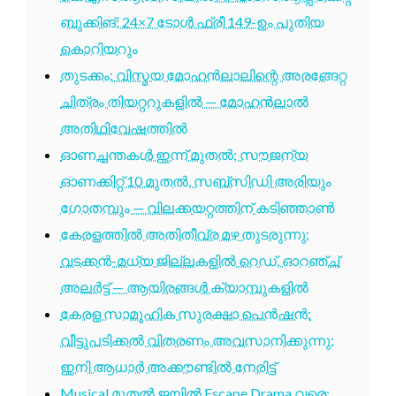
ബുക്കിങ്; 24×7 ടോൾ ഫ്രീ 149-ഉം പുതിയ
കൊറിയറും
തുടക്കം: വിസ്മയ മോഹൻലാലിന്റെ അരങ്ങേറ്റ
ചിത്രം തിയറ്ററുകളിൽ — മോഹൻലാൽ
അതിഥിവേഷത്തിൽ
ഓണച്ചന്തകൾ ഇന്ന് മുതൽ; സൗജന്യ
ഓണക്കിറ്റ് 10 മുതൽ, സബ്സിഡി അരിയും
ഗോതമ്പും — വിലക്കയറ്റത്തിന് കടിഞ്ഞാൺ
കേരളത്തിൽ അതിതീവ്ര മഴ തുടരുന്നു;
വടക്കൻ-മധ്യ ജില്ലകളിൽ റെഡ്, ഓറഞ്ച്
അലർട്ട് — ആയിരങ്ങൾ ക്യാമ്പുകളിൽ
കേരള സാമൂഹിക സുരക്ഷാ പെൻഷൻ:
വീട്ടുപടിക്കൽ വിതരണം അവസാനിക്കുന്നു;
ഇനി ആധാർ അക്കൗണ്ടിൽ നേരിട്ട്
Musical മുതൽ ജയിൽ Escape Drama വരെ: