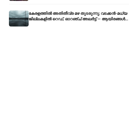
കേരളത്തിൽ അതിതീവ്ര മഴ തുടരുന്നു; വടക്കൻ-മധ്യ
ജില്ലകളിൽ റെഡ്, ഓറഞ്ച് അലർട്ട് — ആയിരങ്ങൾ
ക്യാമ്പുകളിൽ