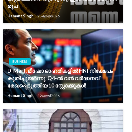
രൂപ
Hemant Singh
28 മെയ്‌ 2026
BUSINESS
D-Mart, മീഷോ ഓഹരികളിൽ HNI നിക്ഷേപം
കുതിച്ചുയർന്നു: Q4-ൽ വൻ വർദ്ധനവ്
രേഖപ്പെടുത്തിയ 10 സ്റ്റോക്കുകൾ
Hemant Singh
29 മെയ്‌ 2026