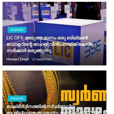
BUSINESS
LIC OFS: അടുത്ത മാസം ഒരു ബില്യൺ
ഡോളറിന്റെ ഓഹരി വിൽപനയ്ക്ക് കേന്ദ്ര
സർക്കാർ ഒരുങ്ങുന്നു
Hemant Singh
27 മെയ്‌ 2026
BUSINESS
ബക്രീദ് ദിനത്തിൽ സ്വര്‍ണവില
മാറ്റമില്ലാതെ തുടരുന്നു; ഇന്ന് പവന് 1,15,000