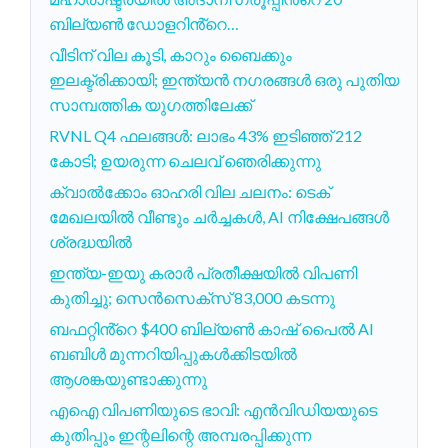
ബില്യൺ ഡോളറിൻ്റെ…
വീടിന് വില കൂടി, കാറും ബൈക്കും
ഇലക്ട്രിക്കായി; ഇന്ത്യൻ നഗരങ്ങൾ ഒരു പുതിയ
സാമ്പത്തിക യുഗത്തിലേക്ക്
RVNL Q4 ഫലങ്ങള്‍: ലാഭം 43% ഇടിഞ്ഞ് 212
കോടി; ഉയരുന്ന ചെലവ് ഞെരിക്കുന്നു
ക്വാൽക്കോം ഓഹരി വില ചലനം: ടെക്
മേഖലയിൽ വീണ്ടും ചർച്ചകൾ, AI നിക്ഷേപങ്ങൾ
ശ്രദ്ധയിൽ
ഇന്ത്യ-ഇയു കരാർ പ്രതീക്ഷയിൽ വിപണി
കുതിച്ചു; സെൻസെക്‌സ് 83,000 കടന്നു
ബഫറ്റിൻ്റെ $400 ബില്യൺ കാഷ് പൈൽ AI
ബബിൾ മുന്നറിയിപ്പുകൾക്കിടയിൽ
ആശങ്കയുണ്ടാക്കുന്നു
എഐ വിപണിയുടെ ഭാവി: എൻവിഡിയയുടെ
കുതിപ്പും ഇന്റലിന്റെ അമ്പരപ്പിക്കുന്ന