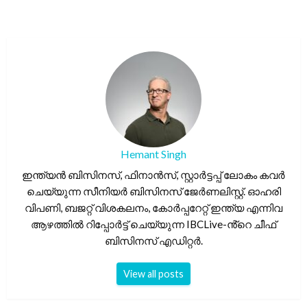
Hemant Singh
ഇന്ത്യൻ ബിസിനസ്, ഫിനാൻസ്, സ്റ്റാർട്ടപ്പ് ലോകം കവർ
ചെയ്യുന്ന സീനിയർ ബിസിനസ് ജേർണലിസ്റ്റ്. ഓഹരി
വിപണി, ബജറ്റ് വിശകലനം, കോർപ്പറേറ്റ് ഇന്ത്യ എന്നിവ
ആഴത്തിൽ റിപ്പോർട്ട് ചെയ്യുന്ന IBCLive-ൻ്റെ ചീഫ്
ബിസിനസ് എഡിറ്റർ.
View all posts