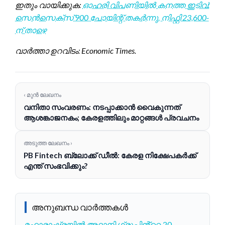
ഇതും വായിക്കുക:
ഓഹരി വിപണിയിൽ കനത്ത ഇടിവ്:
സെൻസെക്സ് 900 പോയിന്റ് തകർന്നു, നിഫ്റ്റി 23,600-
ന് താഴെ
വാർത്താ ഉറവിടം: Economic Times.
‹ മുൻ ലേഖനം
വനിതാ സംവരണം: നടപ്പാക്കാൻ വൈകുന്നത്
ആശങ്കാജനകം; കേരളത്തിലും മാറ്റങ്ങൾ പ്രവചനം
അടുത്ത ലേഖനം ›
PB Fintech ബ്ലോക്ക് ഡീൽ: കേരള നിക്ഷേപകർക്ക്
എന്ത് സംഭവിക്കും?
അനുബന്ധ വാർത്തകൾ
മഹാരാഷ്ട്രയിൽ അദാനി ഗ്രൂപ്പിൻ്റെ 20