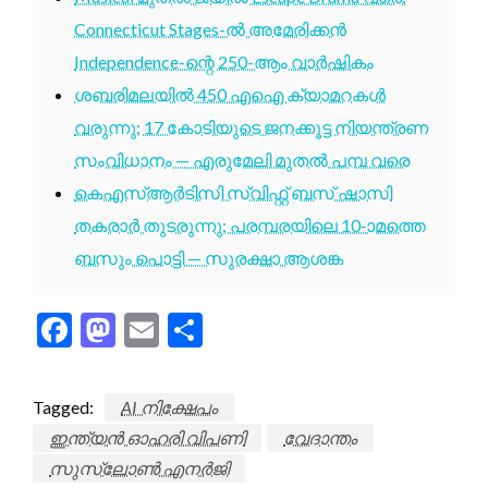
Connecticut Stages-ൽ അമേരിക്കൻ
Independence-ന്റെ 250-ആം വാർഷികം
ശബരിമലയിൽ 450 എഐ ക്യാമറകൾ
വരുന്നു; 17 കോടിയുടെ ജനക്കൂട്ട നിയന്ത്രണ
സംവിധാനം — എരുമേലി മുതൽ പമ്പ വരെ
കെഎസ്ആർടിസി സ്വിഫ്റ്റ് ബസ് ഷാസി
തകരാർ തുടരുന്നു; പരമ്പരയിലെ 10-ാമത്തെ
ബസും പൊട്ടി — സുരക്ഷാ ആശങ്ക
Facebook
Mastodon
Email
Share
Tagged:
AI നിക്ഷേപം
ഇന്ത്യൻ ഓഹരി വിപണി
വേദാന്തം
സുസ്ലോൺ എനർജി