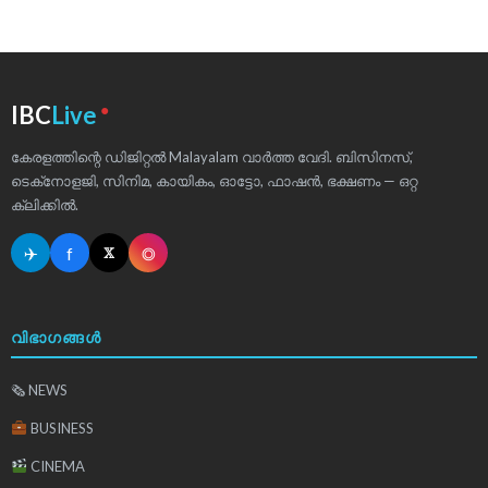
●
IBC
Live
കേരളത്തിന്റെ ഡിജിറ്റൽ Malayalam വാർത്ത വേദി. ബിസിനസ്,
ടെക്‌നോളജി, സിനിമ, കായികം, ഓട്ടോ, ഫാഷൻ, ഭക്ഷണം — ഒറ്റ
ക്ലിക്കിൽ.
✈
f
◎
𝕏
വിഭാഗങ്ങൾ
🗞 NEWS
BUSINESS
CINEMA