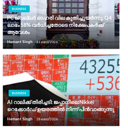
BUSINESS
PC ജ്വല്ലർ ഓഹരി വില കുതിച്ചുയർന്നു; Q4
ലാഭം 58% വർധിച്ചതോടെ നിക്ഷേപകർക്ക്
ആവേശം
Hemant Singh
31 മെയ്‌ 2026
BUSINESS
AI റാലിക്ക് തിരിച്ചടി: ജപ്പാനിലെ Nikkei
റെക്കോർഡ് ഉയരത്തിൽ നിന്ന് പിൻവാങ്ങുന്നു
Hemant Singh
28 മെയ്‌ 2026