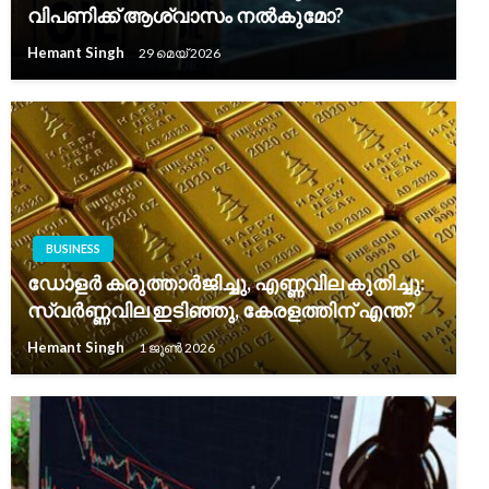
വിപണിക്ക് ആശ്വാസം നൽകുമോ?
Hemant Singh
29 മെയ്‌ 2026
BUSINESS
ഡോളർ കരുത്താർജിച്ചു, എണ്ണവില കുതിച്ചു:
സ്വർണ്ണവില ഇടിഞ്ഞു, കേരളത്തിന് എന്ത്?
Hemant Singh
1 ജൂൺ 2026