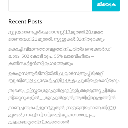
തിരയുക
Recent Posts
സ്കൂൾ ഓണപ്പരീക്ഷ ഓഗസ്റ്റ് 13 മുതൽ 20 വരെ;
ഓണാവധി 21 മുതൽ, സ്കൂളുകൾ 31ന് തുറക്കും
കൊച്ചി വിമാനത്താവളത്തിന് ചരിത്ര റെക്കോർഡ്
ലാഭം; 502 കോടി രൂപ, 55% ലാഭവിഹിതം —
കൺസൾട്ടൻസി രംഗത്തേക്കും
കെഎസ്ആർടിസിയിൽ AI വാട്സ്ആപ്പ് ടിക്കറ്റ്
ബുക്കിങ്; 24×7 ടോൾ ഫ്രീ 149-ഉം പുതിയ കൊറിയറും
തുടക്കം: വിസ്മയ മോഹൻലാലിന്റെ അരങ്ങേറ്റ ചിത്രം
തിയറ്ററുകളിൽ — മോഹൻലാൽ അതിഥിവേഷത്തിൽ
ഓണച്ചന്തകൾ ഇന്ന് മുതൽ; സൗജന്യ ഓണക്കിറ്റ് 10
മുതൽ, സബ്സിഡി അരിയും ഗോതമ്പും —
വിലക്കയറ്റത്തിന് കടിഞ്ഞാൺ