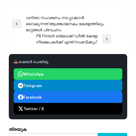
പോസ്റ്റുകളിലൂടെ
വനിതാ സംവരണം: നടപ്പാക്കാൻ
വൈകുന്നത് ആശങ്കാജനകം; കേരളത്തിലും
Previous
മാറ്റങ്ങൾ പ്രവചനം
Post
PB Fintech ബ്ലോക്ക് ഡീൽ: കേരള
Next
നിക്ഷേപകർക്ക് എന്ത് സംഭവിക്കും?
Post
ഷെയർ ചെയ്യൂ
WhatsApp
Telegram
Facebook
Twitter / X
തിരയുക