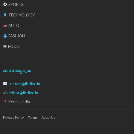
SPORTS
TECHNOLOGY
AUTO
FASHION
🍽 FOOD
ബന്ധപ്പെടുക
contact@ibclive.in
✍
editor@ibclive.in
Kerala, India
Privacy Policy
Terms
About Us