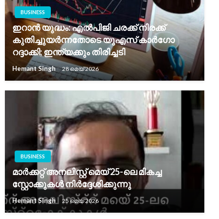
BUSINESS
ഇറാൻ യുദ്ധം: എൽപിജി ചരക്ക് നിരക്ക്
കുതിച്ചുയർന്നതോടെ യുഎസ് കാർഗോ
റദ്ദാക്കി; ഇന്ത്യക്കും തിരിച്ചടി
Hemant Singh
28 മെയ്‌ 2026
BUSINESS
മാർക്കറ്റ് അനലിസ്റ്റ് മെയ് 25-ലെ മികച്ച
സ്റ്റോക്കുകൾ നിർദ്ദേശിക്കുന്നു
Hemant Singh
25 മെയ്‌ 2026