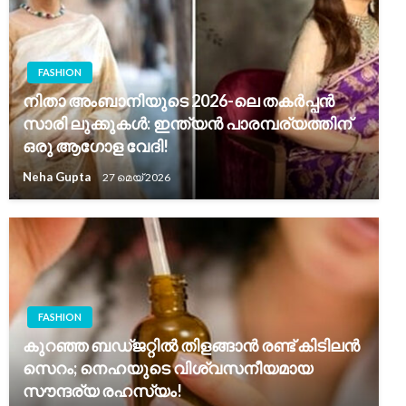
FASHION
നിതാ അംബാനിയുടെ 2026-ലെ തകർപ്പൻ
സാരി ലുക്കുകൾ: ഇന്ത്യൻ പാരമ്പര്യത്തിന്
ഒരു ആഗോള വേദി!
Neha Gupta
27 മെയ്‌ 2026
FASHION
കുറഞ്ഞ ബഡ്ജറ്റിൽ തിളങ്ങാൻ രണ്ട് കിടിലൻ
സെറം; നെഹയുടെ വിശ്വസനീയമായ
സൗന്ദര്യ രഹസ്യം!