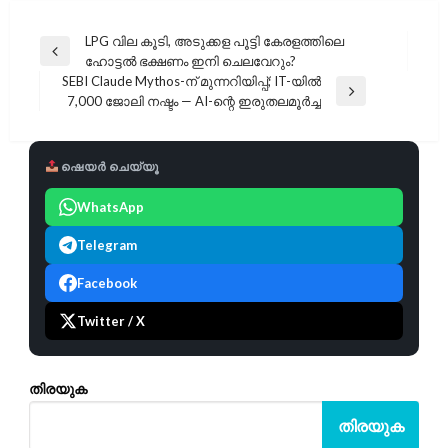
പോസ്റ്റുകളിലൂടെ
LPG വില കൂടി, അടുക്കള പൂട്ടി കേരളത്തിലെ
Previous
ഹോട്ടൽ ഭക്ഷണം ഇനി ചെലവേറും?
Post
SEBI Claude Mythos-ന് മുന്നറിയിപ്പ്; IT-യിൽ
Next
7,000 ജോലി നഷ്ടം — AI-ന്റെ ഇരുതലമൂർച്ച
Post
ഷെയർ ചെയ്യൂ
WhatsApp
Telegram
Facebook
Twitter / X
തിരയുക
തിരയുക