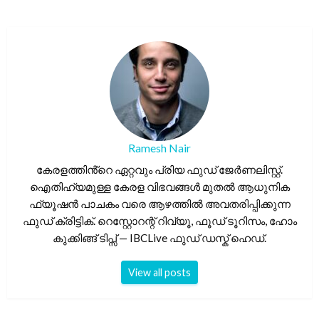
Ramesh Nair
കേരളത്തിൻ്റെ ഏറ്റവും പ്രിയ ഫുഡ് ജേർണലിസ്റ്റ്.
ഐതിഹ്യമുള്ള കേരള വിഭവങ്ങൾ മുതൽ ആധുനിക
ഫ്യൂഷൻ പാചകം വരെ ആഴത്തിൽ അവതരിപ്പിക്കുന്ന
ഫുഡ് ക്രിട്ടിക്. റെസ്റ്റോറന്റ് റിവ്യൂ, ഫൂഡ് ടൂറിസം, ഹോം
കുക്കിങ്ങ് ടിപ്സ് — IBCLive ഫുഡ് ഡസ്ക് ഹെഡ്.
View all posts