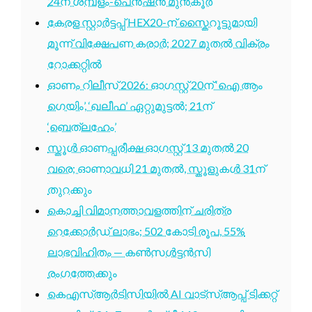
24ന് ശമ്പളം-പെൻഷൻ മുൻകൂർ
കേരള സ്റ്റാർട്ടപ്പ് HEX20-ന് സ്കൈറൂട്ടുമായി
മൂന്ന് വിക്ഷേപണ കരാർ; 2027 മുതൽ വിക്രം
റോക്കറ്റിൽ
ഓണം റിലീസ് 2026: ഓഗസ്റ്റ് 20ന് ‘ഐ ആം
ഗെയിം’, ‘ഖലീഫ’ ഏറ്റുമുട്ടൽ; 21ന്
‘ബെത്‌ലഹേം’
സ്കൂൾ ഓണപ്പരീക്ഷ ഓഗസ്റ്റ് 13 മുതൽ 20
വരെ; ഓണാവധി 21 മുതൽ, സ്കൂളുകൾ 31ന്
തുറക്കും
കൊച്ചി വിമാനത്താവളത്തിന് ചരിത്ര
റെക്കോർഡ് ലാഭം; 502 കോടി രൂപ, 55%
ലാഭവിഹിതം — കൺസൾട്ടൻസി
രംഗത്തേക്കും
കെഎസ്ആർടിസിയിൽ AI വാട്സ്ആപ്പ് ടിക്കറ്റ്