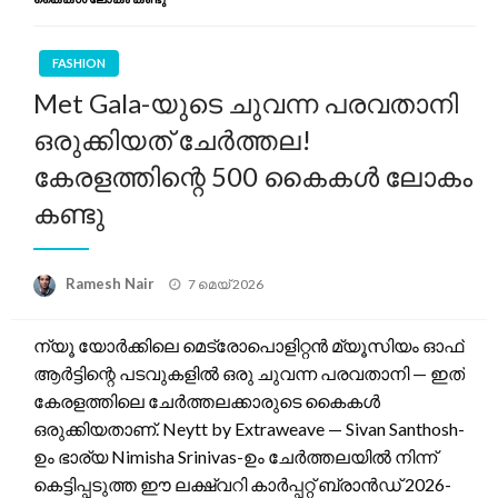
FASHION
Met Gala-യുടെ ചുവന്ന പരവതാനി
ഒരുക്കിയത് ചേർത്തല!
കേരളത്തിന്റെ 500 കൈകൾ ലോകം
കണ്ടു
Posted
Ramesh Nair
7 മെയ്‌ 2026
on
ന്യൂ യോർക്കിലെ മെട്രോപൊളിറ്റൻ മ്യൂസിയം ഓഫ്
ആർട്ടിന്റെ പടവുകളിൽ ഒരു ചുവന്ന പരവതാനി — ഇത്
കേരളത്തിലെ ചേർത്തലക്കാരുടെ കൈകൾ
ഒരുക്കിയതാണ്. Neytt by Extraweave — Sivan Santhosh-
ഉം ഭാര്യ Nimisha Srinivas-ഉം ചേർത്തലയിൽ നിന്ന്
കെട്ടിപ്പടുത്ത ഈ ലക്ഷ്വറി കാർപ്പറ്റ് ബ്രാൻഡ് 2026-