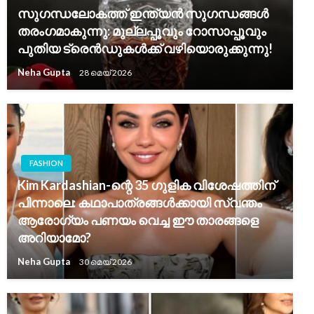
സുഗന്ധലോകത്ത് ഇന്ത്യൻ സുഗന്ധങ്ങൾ
തരംഗമാകുന്നു: മുല്ലപ്പൂവും റോസാപ്പൂവും
പുതിയ ട്രെൻഡുകൾക്ക് വഴിയൊരുക്കുന്നു!
Neha Gupta
28 മെയ്‌ 2026
FASHION
Kim Kardashian-ന്റെ 35 ഗുളിക വിശേഷത്തിന്
പിന്നാലെ: കഥാപാത്രങ്ങൾക്കായി സ്വന്തം
ആരോഗ്യം പണയം വെച്ച ഈ താരങ്ങളെ
അറിയാമോ?
Neha Gupta
30 മെയ്‌ 2026