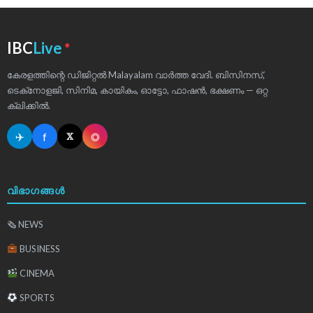
●
IBC
Live
കേരളത്തിന്റെ ഡിജിറ്റൽ Malayalam വാർത്ത വേദി. ബിസിനസ്,
ടെക്‌നോളജി, സിനിമ, കായികം, ഓട്ടോ, ഫാഷൻ, ഭക്ഷണം — ഒറ്റ
ക്ലിക്കിൽ.
✈
f
◎
𝕏
വിഭാഗങ്ങൾ
🗞 NEWS
BUSINESS
CINEMA
SPORTS