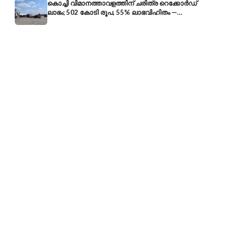
കൊച്ചി വിമാനത്താവളത്തിന് ചരിത്ര റെക്കോർഡ്
ലാഭം; 502 കോടി രൂപ, 55% ലാഭവിഹിതം —
കൺസൾട്ടൻസി രംഗത്തേക്കും