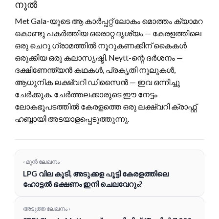
നൂൽ
Met Gala-യുടെ ആ കാർപ്പറ്റ് ലോകം മൊത്തം ക്യാമറ
കൊണ്ടു പകർത്തിയ ഒരൊറ്റ ദൃശ്യം — കേരളത്തിലെ
ഒരു ചെറു ഗ്രാമത്തിൽ നൂറുകണക്കിന് കൈകൾ
ഒരുക്കിയ ഒരു കലാസൃഷ്ടി. Neytt-ന്റെ ദർശനം —
ദക്ഷിണേന്ത്യൻ കഥകൾ, പ്രകൃതി നൂലുകൾ,
ആധുനിക ലക്ഷ്വറി ഡിസൈൻ — ഇവ ഒന്നിച്ചു
ചേർക്കുക. ചേർത്തലക്കാരുടെ ഈ നേട്ടം
ലോകഭൂപടത്തിൽ കേരളത്തെ ഒരു ലക്ഷ്വറി ക്രാഫ്റ്റ്
ഹബ്ബായി അടയാളപ്പെടുത്തുന്നു.
‹ മുൻ ലേഖനം
LPG വില കൂടി, അടുക്കള പൂട്ടി കേരളത്തിലെ
ഹോട്ടൽ ഭക്ഷണം ഇനി ചെലവേറും?
അടുത്ത ലേഖനം ›