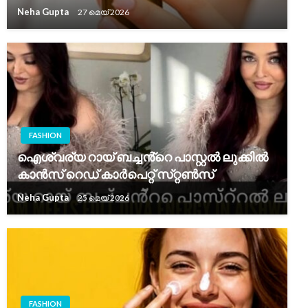
Neha Gupta
27 മെയ്‌ 2026
FASHION
ഐശ്വര്യ റായ് ബച്ചൻ്റെ പാസ്റ്റൽ ലുക്കിൽ
കാൻസ് റെഡ് കാർപെറ്റ് സ്‌റ്റൺസ്
Neha Gupta
25 മെയ്‌ 2026
FASHION