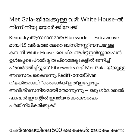
Met Gala-യിലേക്കുള്ള വഴി: White House-ൽ
നിന്ന് ന്യൂ യോർക്കിലേക്ക്
Kentucky ആസ്ഥാനമായ Fibreworks — Extraweave-
മായി 15 വർഷത്തിലേറെ ബിസിനസ്സ് ബന്ധമുള്ള
കമ്പനി. White House-ലെ ചില ആർട്ട് ഇൻസ്റ്റലേഷൻ
ഉൾപ്പെടെ പ്രതിഷ്ഠിത പ്രൊജക്ടുകളിൽ ഒന്നിച്ച്
പ്രവർത്തിച്ചിട്ടുണ്ട്. Fibreworks വഴി Met Gala-യ്ക്കുള്ള
അവസരം കൈവന്നു. Rediff-നോട് Sivan
വ്യക്തമാക്കി: “ഞങ്ങൾക്ക് ഇത് ഇപ്പോഴും
അവിശ്വസനീയമായി തോന്നുന്നു — ഒരു ഗ്ലോബൽ
ഫാഷൻ ഇവന്റിൽ ഇന്ത്യൻ കരകൗശലം
പ്രതിനിധീകരിക്കുക.”
ചേർത്തലയിലെ 500 കൈകൾ: ലോകം കണ്ട