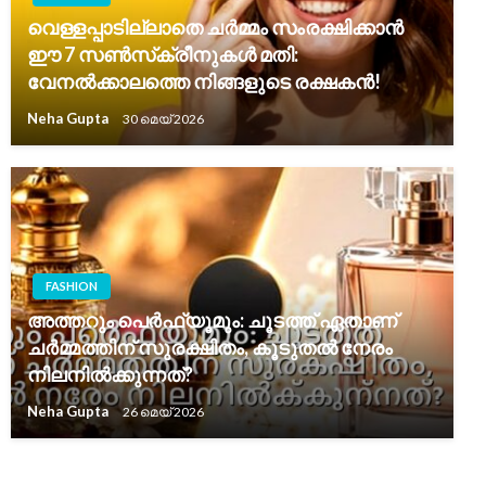
വെള്ളപ്പാടില്ലാതെ ചർമ്മം സംരക്ഷിക്കാൻ
ഈ 7 സൺസ്‌ക്രീനുകൾ മതി:
വേനൽക്കാലത്തെ നിങ്ങളുടെ രക്ഷകൻ!
Neha Gupta
30 മെയ്‌ 2026
FASHION
അത്തറും പെർഫ്യൂമും: ചൂടത്ത് ഏതാണ്
ചർമ്മത്തിന് സുരക്ഷിതം, കൂടുതൽ നേരം
നിലനിൽക്കുന്നത്?
Neha Gupta
26 മെയ്‌ 2026