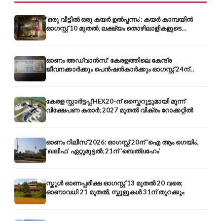
‘ഒരു വീട്ടിൽ ഒരു കയർ ഉൽപ്പന്നം’: കയർ കാമ്പയിൻ
ഓഗസ്റ്റ് 10 മുതൽ; ലക്ഷ്യം തൊഴിലാളികളുടെ
ഉപജീവനം
ഓണം അഡ്വാൻസ്: കേരളത്തിലെ കേന്ദ്ര
ജീവനക്കാർക്കും പെൻഷൻകാർക്കും ഓഗസ്റ്റ് 24ന്
ശമ്പളം-പെൻഷൻ മുൻകൂർ
കേരള സ്റ്റാർട്ടപ്പ് HEX20-ന് സ്കൈറൂട്ടുമായി മൂന്ന്
വിക്ഷേപണ കരാർ; 2027 മുതൽ വിക്രം റോക്കറ്റിൽ
ഓണം റിലീസ് 2026: ഓഗസ്റ്റ് 20ന് ‘ഐ ആം ഗെയിം’,
‘ഖലീഫ’ ഏറ്റുമുട്ടൽ; 21ന് ‘ബെത്‌ലഹേം’
സ്കൂൾ ഓണപ്പരീക്ഷ ഓഗസ്റ്റ് 13 മുതൽ 20 വരെ;
ഓണാവധി 21 മുതൽ, സ്കൂളുകൾ 31ന് തുറക്കും