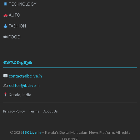
TECHNOLOGY
AUTO
FASHION
🍽 FOOD
ബന്ധപ്പെടുക
contact@ibclive.in
✍
editor@ibclive.in
Kerala, India
Privacy Policy
Terms
About Us
© 2026
IBCLive.in
— Kerala's Digital Malayalam News Platform. All rights
reserved.