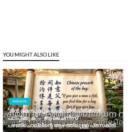
YOU MIGHT ALSO LIKE
FASHION
“മീന്‍ കൊടുക്കുകയല്ല, മീന്‍ പിടിക്കാന്‍
പഠിപ്പിക്കുക” — ആ ചൈനീസ്
പഴഞ്ചൊല്ലിന്റെ ആഴത്തിലുള്ള പ്രസക്തി