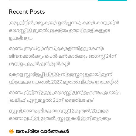
Recent Posts
‘ഒരു വീട്ടിൽ ഒരു കയർ ഉൽപ്പന്നം’: കയർ കാമ്പയിൻ
ഓഗസ്റ്റ് 10 മുതൽ; ലക്ഷ്യം തൊഴിലാളികളുടെ
ഉപജീവനം
ഓണം അഡ്വാൻസ്: കേരളത്തിലെ കേന്ദ്ര
ജീവനക്കാർക്കും പെൻഷൻകാർക്കും ഓഗസ്റ്റ് 24ന്
ശമ്പളം-പെൻഷൻ മുൻകൂർ
കേരള സ്റ്റാർട്ടപ്പ് HEX20-ന് സ്കൈറൂട്ടുമായി മൂന്ന്
വിക്ഷേപണ കരാർ; 2027 മുതൽ വിക്രം റോക്കറ്റിൽ
ഓണം റിലീസ് 2026: ഓഗസ്റ്റ് 20ന് ‘ഐ ആം ഗെയിം’,
‘ഖലീഫ’ ഏറ്റുമുട്ടൽ; 21ന് ‘ബെത്‌ലഹേം’
സ്കൂൾ ഓണപ്പരീക്ഷ ഓഗസ്റ്റ് 13 മുതൽ 20 വരെ;
ഓണാവധി 21 മുതൽ, സ്കൂളുകൾ 31ന് തുറക്കും
ജനപ്രിയ വാർത്തകൾ