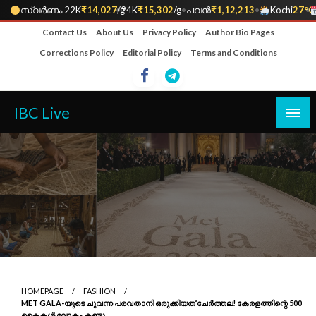
സ്വർണം 22K
₹14,027
•
/g
24K
₹15,302
/g
•
പവൻ
₹1,12,213
•
Kochi
27°C
•
Skip
Contact Us
About Us
Privacy Policy
Author Bio Pages
to
Corrections Policy
Editorial Policy
Terms and Conditions
content
IBC Live
HOMEPAGE
FASHION
MET GALA-യുടെ ചുവന്ന പരവതാനി ഒരുക്കിയത് ചേർത്തല! കേരളത്തിന്റെ 500
കൈകൾ ലോകം കണ്ടു