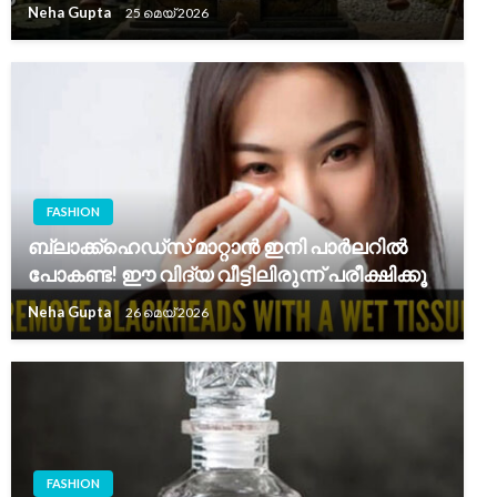
Neha Gupta
25 മെയ്‌ 2026
FASHION
ബ്ലാക്ക്‌ഹെഡ്‌സ് മാറ്റാൻ ഇനി പാർലറിൽ
പോകണ്ട! ഈ വിദ്യ വീട്ടിലിരുന്ന് പരീക്ഷിക്കൂ
Neha Gupta
26 മെയ്‌ 2026
FASHION