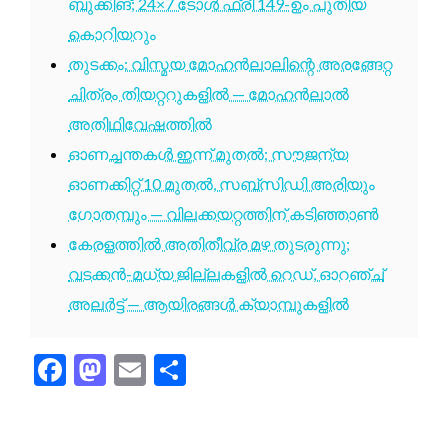
ബുക്കിങ്; 24×7 ടോൾ ഫ്രീ 149-ഉം പുതിയ
കൊറിയറും
തുടക്കം: വിസ്മയ മോഹൻലാലിന്റെ അരങ്ങേറ്റ
ചിത്രം തിയറ്ററുകളിൽ — മോഹൻലാൽ
അതിഥിവേഷത്തിൽ
ഓണച്ചന്തകൾ ഇന്ന് മുതൽ; സൗജന്യ
ഓണക്കിറ്റ് 10 മുതൽ, സബ്സിഡി അരിയും
ഗോതമ്പും — വിലക്കയറ്റത്തിന് കടിഞ്ഞാൺ
കേരളത്തിൽ അതിതീവ്ര മഴ തുടരുന്നു;
വടക്കൻ-മധ്യ ജില്ലകളിൽ റെഡ്, ഓറഞ്ച്
അലർട്ട് — ആയിരങ്ങൾ ക്യാമ്പുകളിൽ
Facebook
Mastodon
Email
Share