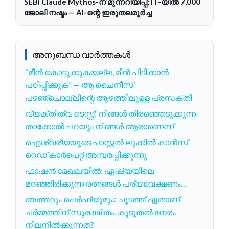
SEBI Claude Mythos-ന് മുന്നറിയിപ്പ്; IT-യിൽ 7,000
ജോലി നഷ്ടം — AI-ന്റെ ഇരുതലമൂർച്ച
അനുബന്ധ വാർത്തകൾ
“മീന്‍ കൊടുക്കുകയല്ല, മീന്‍ പിടിക്കാന്‍
പഠിപ്പിക്കുക” — ആ ചൈനീസ്
പഴഞ്ചൊല്ലിന്റെ ആഴത്തിലുള്ള പ്രസക്തി
വ്യക്തിത്വ ടെസ്റ്റ്: നിങ്ങൾ തിരഞ്ഞെടുക്കുന്ന
താക്കോൽ പറയും നിങ്ങൾ ആരാണെന്ന്
ഐശ്വര്യയുടെ പാസ്റ്റൽ ലുക്കിൽ കാൻസ്
റെഡ് കാർപെറ്റ് അമ്പരപ്പിക്കുന്നു
ഫാഷൻ മേഖലയിൽ: ഏഷ്യയിലെ
മറഞ്ഞിരിക്കുന്ന രത്നങ്ങൾ പര്യവേക്ഷണം…
അത്തറും പെർഫ്യൂമും: ചൂടത്ത് ഏതാണ്
ചർമ്മത്തിന് സുരക്ഷിതം, കൂടുതൽ നേരം
നിലനിൽക്കുന്നത്?