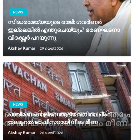
NEWS
സിദ്ധരാമയ്യയുടെ രാജി: ഗവർണർ
ഇല്ലെങ്കിൽ എന്തുചെയ്യും? ഭരണഘടനാ
വിദഗ്ദ്ധർ പറയുന്നു
Akshay Kumar
29 മെയ്‌ 2026
NEWS
പശ്ചിമ ബംഗാളിലെ ആദ്യ വനിതാ ചീഫ്
ഇലക്ടറൽ ഓഫീസറായി നീലം മീണ
Akshay Kumar
26 മെയ്‌ 2026