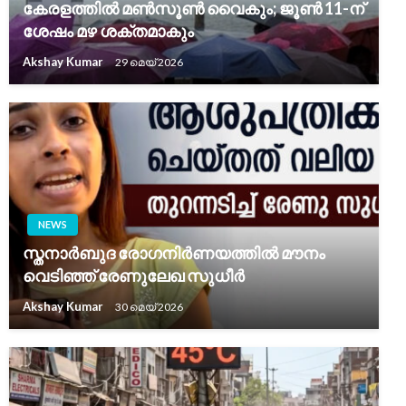
കേരളത്തിൽ മൺസൂൺ വൈകും; ജൂൺ 11-ന്
ശേഷം മഴ ശക്തമാകും
Akshay Kumar
29 മെയ്‌ 2026
NEWS
സ്തനാർബുദ രോഗനിർണയത്തിൽ മൗനം
വെടിഞ്ഞ് രേണുലേഖ സുധീർ
Akshay Kumar
30 മെയ്‌ 2026