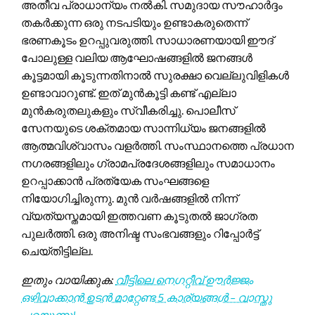
അതീവ പ്രാധാന്യം നൽകി. സമുദായ സൗഹാർദ്ദം
തകർക്കുന്ന ഒരു നടപടിയും ഉണ്ടാകരുതെന്ന്
ഭരണകൂടം ഉറപ്പുവരുത്തി. സാധാരണയായി ഈദ്
പോലുള്ള വലിയ ആഘോഷങ്ങളിൽ ജനങ്ങൾ
കൂട്ടമായി കൂടുന്നതിനാൽ സുരക്ഷാ വെല്ലുവിളികൾ
ഉണ്ടാവാറുണ്ട്. ഇത് മുൻകൂട്ടി കണ്ട് എല്ലാ
മുൻകരുതലുകളും സ്വീകരിച്ചു. പൊലീസ്
സേനയുടെ ശക്തമായ സാന്നിധ്യം ജനങ്ങളിൽ
ആത്മവിശ്വാസം വളർത്തി. സംസ്ഥാനത്തെ പ്രധാന
നഗരങ്ങളിലും ഗ്രാമപ്രദേശങ്ങളിലും സമാധാനം
ഉറപ്പാക്കാൻ പ്രത്യേക സംഘങ്ങളെ
നിയോഗിച്ചിരുന്നു. മുൻ വർഷങ്ങളിൽ നിന്ന്
വ്യത്യസ്തമായി ഇത്തവണ കൂടുതൽ ജാഗ്രത
പുലർത്തി. ഒരു അനിഷ്ട സംഭവങ്ങളും റിപ്പോർട്ട്
ചെയ്തിട്ടില്ല.
ഇതും വായിക്കുക:
വീട്ടിലെ നെഗറ്റീവ് ഊർജ്ജം
ഒഴിവാക്കാൻ ഉടൻ മാറ്റേണ്ട 5 കാര്യങ്ങൾ – വാസ്തു
പറയുന്നു!