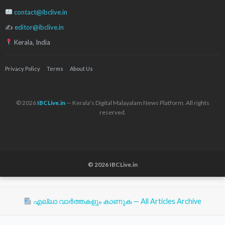
contact@ibclive.in
✍
editor@ibclive.in
Kerala, India
Privacy Policy
Terms
About Us
© 2026
IBCLive.in
— Kerala's Digital Malayalam News Platform. All rights
reserved.
© 2026 IBCLive.in
എല്ലാ വാർത്തകളും കാണുക — All Articles Archive