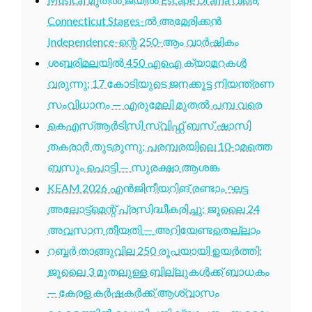
Connecticut Stages-ൽ അമേരിക്കൻ
Independence-ന്റെ 250-ആം വാർഷികം
ശബരിമലയിൽ 450 എഐ ക്യാമറകൾ
വരുന്നു; 17 കോടിയുടെ ജനക്കൂട്ട നിയന്ത്രണ
സംവിധാനം — എരുമേലി മുതൽ പമ്പ വരെ
കെഎസ്ആർടിസി സ്വിഫ്റ്റ് ബസ് ഷാസി
തകരാർ തുടരുന്നു; പരമ്പരയിലെ 10-ാമത്തെ
ബസും പൊട്ടി — സുരക്ഷാ ആശങ്ക
KEAM 2026 എൻജിനീയറിങ് രണ്ടാം ഘട്ട
അലോട്ട്മെന്റ് പ്രസിദ്ധീകരിച്ചു; ജൂലൈ 24
അവസാന തീയതി — അറിയേണ്ടതെല്ലാം
റബ്ബർ താങ്ങുവില 250 രൂപയായി ഉയർത്തി;
ജൂലൈ 3 മുതലുള്ള ബില്ലുകൾക്ക് ബാധകം
— കേരള കർഷകർക്ക് ആശ്വാസം