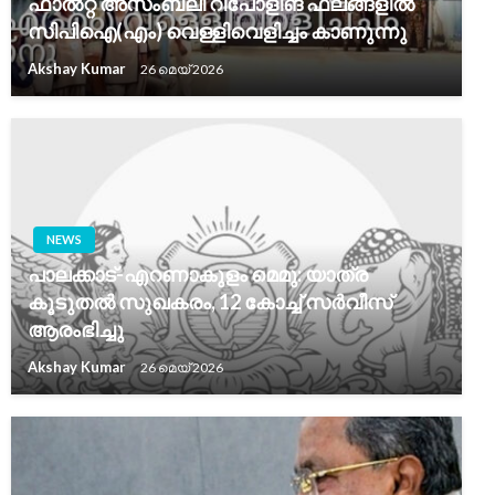
ഫാൽറ്റ അസംബ്ലി റീപോളിങ് ഫലങ്ങളിൽ
സിപിഐ(എം) വെള്ളിവെളിച്ചം കാണുന്നു
Akshay Kumar
26 മെയ്‌ 2026
NEWS
പാലക്കാട്-എറണാകുളം മെമു: യാത്ര
കൂടുതൽ സുഖകരം, 12 കോച്ച് സർവീസ്
ആരംഭിച്ചു
Akshay Kumar
26 മെയ്‌ 2026