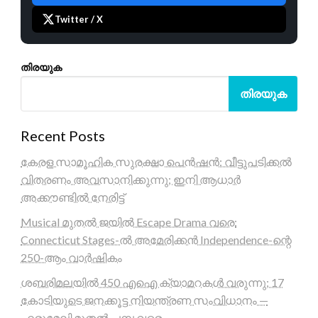
Twitter / X
തിരയുക
തിരയുക
Recent Posts
കേരള സാമൂഹിക സുരക്ഷാ പെൻഷൻ: വീട്ടുപടിക്കൽ
വിതരണം അവസാനിക്കുന്നു; ഇനി ആധാർ
അക്കൗണ്ടിൽ നേരിട്ട്
Musical മുതൽ ജയിൽ Escape Drama വരെ:
Connecticut Stages-ൽ അമേരിക്കൻ Independence-ന്റെ
250-ആം വാർഷികം
ശബരിമലയിൽ 450 എഐ ക്യാമറകൾ വരുന്നു; 17
കോടിയുടെ ജനക്കൂട്ട നിയന്ത്രണ സംവിധാനം —
എരുമേലി മുതൽ പമ്പ വരെ