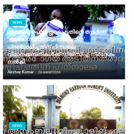
NEWS
എബോള പൊട്ടിപ്പുറപ്പെട്ടതിനെ തുടർന്ന്
‘ആരോഗ്യ അടിയന്തരാവസ്ഥ’
പ്രഖ്യാപിച്ചതിന് പിന്നാലെ
വിമാനക്കമ്പനികൾക്ക് ഡിജിസിഎ നിർദ്ദേശം
നൽകി.
Akshay Kumar
26 മെയ്‌ 2026
NEWS