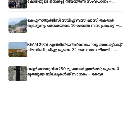
കോടിയുടെ ജനക്കൂട്ട നിയന്ത്രണ സംവിധാനം —
എരുമേലി മുതൽ പമ്പ വരെ
കെഎസ്ആർടിസി സ്വിഫ്റ്റ് ബസ് ഷാസി തകരാർ
തുടരുന്നു; പരമ്പരയിലെ 10-ാമത്തെ ബസും പൊട്ടി —
സുരക്ഷാ ആശങ്ക
KEAM 2026 എൻജിനീയറിങ് രണ്ടാം ഘട്ട അലോട്ട്മെന്റ്
പ്രസിദ്ധീകരിച്ചു; ജൂലൈ 24 അവസാന തീയതി —
അറിയേണ്ടതെല്ലാം
റബ്ബർ താങ്ങുവില 250 രൂപയായി ഉയർത്തി; ജൂലൈ 3
മുതലുള്ള ബില്ലുകൾക്ക് ബാധകം — കേരള
കർഷകർക്ക് ആശ്വാസം