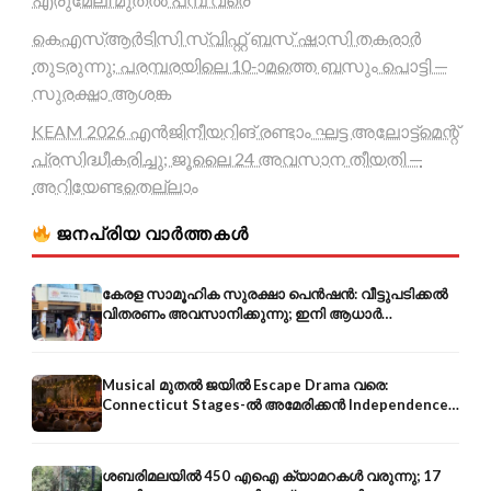
കെഎസ്ആർടിസി സ്വിഫ്റ്റ് ബസ് ഷാസി തകരാർ
തുടരുന്നു; പരമ്പരയിലെ 10-ാമത്തെ ബസും പൊട്ടി —
സുരക്ഷാ ആശങ്ക
KEAM 2026 എൻജിനീയറിങ് രണ്ടാം ഘട്ട അലോട്ട്മെന്റ്
പ്രസിദ്ധീകരിച്ചു; ജൂലൈ 24 അവസാന തീയതി —
അറിയേണ്ടതെല്ലാം
ജനപ്രിയ വാർത്തകൾ
കേരള സാമൂഹിക സുരക്ഷാ പെൻഷൻ: വീട്ടുപടിക്കൽ
വിതരണം അവസാനിക്കുന്നു; ഇനി ആധാർ
അക്കൗണ്ടിൽ നേരിട്ട്
Musical മുതൽ ജയിൽ Escape Drama വരെ:
Connecticut Stages-ൽ അമേരിക്കൻ Independence-
ന്റെ 250-ആം വാർഷികം
ശബരിമലയിൽ 450 എഐ ക്യാമറകൾ വരുന്നു; 17