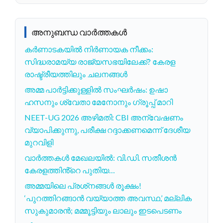
അനുബന്ധ വാർത്തകൾ
കർണാടകയിൽ നിർണായക നീക്കം:
സിദ്ധരാമയ്യ രാജ്യസഭയിലേക്ക്? കേരള
രാഷ്ട്രീയത്തിലും ചലനങ്ങൾ
അമ്മ പാർട്ടിക്കുള്ളിൽ സംഘർഷം: ഉഷാ
ഹസനും ശ്വേതാ മേനോനും ഗ്രൂപ്പ് മാറി
NEET-UG 2026 അഴിമതി: CBI അന്വേഷണം
വ്യാപിക്കുന്നു, പരീക്ഷ റദ്ദാക്കണമെന്ന് ദേശീയ
മുറവിളി
വാർത്തകൾ മേഖലയിൽ: വി.ഡി. സതീശൻ
കേരളത്തിൻ്റെ പുതിയ…
അമ്മയിലെ പ്രശ്‌നങ്ങൾ രൂക്ഷം!
‘പുറത്തിറങ്ങാൻ വയ്യാത്ത അവസ്ഥ,’ മല്ലിക
സുകുമാരൻ; മമ്മൂട്ടിയും ലാലും ഇടപെടണം