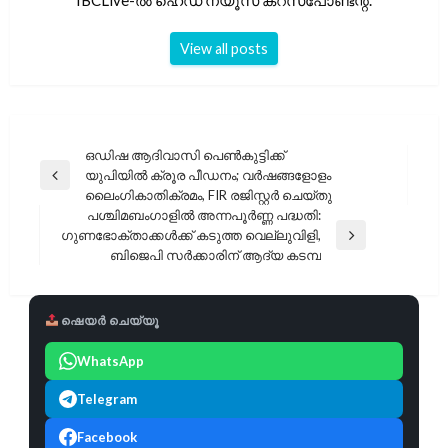
IBCLive-ൽ ഹെഡ് ന്യൂസ് കറസ്പോണ്ടന്റ്.
View all posts
പോസ്റ്റുകളിലൂടെ
ഒഡിഷ ആദിവാസി പെൺകുട്ടിക്ക്
യുപിയിൽ ക്രൂര പീഡനം; വർഷങ്ങളോളം
Previous
ലൈംഗികാതിക്രമം, FIR രജിസ്റ്റർ ചെയ്തു
Post
പശ്ചിമബംഗാളിൽ അന്നപൂർണ്ണ പദ്ധതി:
ഗുണഭോക്താക്കൾക്ക് കടുത്ത വെല്ലുവിളി,
Next
ബിജെപി സർക്കാരിന് ആദ്യ കടമ്പ
Post
ഷെയർ ചെയ്യൂ
WhatsApp
Telegram
Facebook