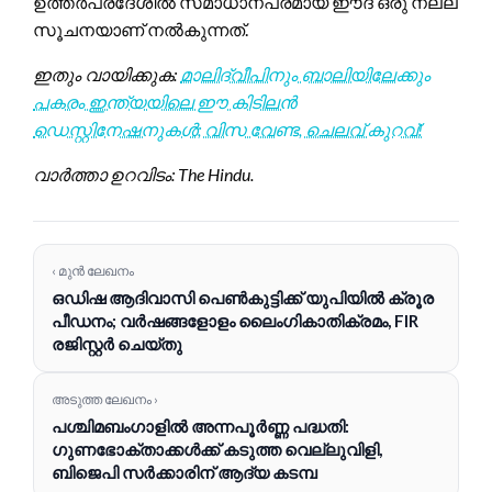
ഉത്തർപ്രദേശിൽ സമാധാനപരമായ ഈദ് ഒരു നല്ല
സൂചനയാണ് നൽകുന്നത്.
ഇതും വായിക്കുക:
മാലിദ്വീപിനും ബാലിയിലേക്കും
പകരം ഇന്ത്യയിലെ ഈ കിടിലൻ
ഡെസ്റ്റിനേഷനുകൾ; വിസ വേണ്ട, ചെലവ് കുറവ്!
വാർത്താ ഉറവിടം: The Hindu.
‹ മുൻ ലേഖനം
ഒഡിഷ ആദിവാസി പെൺകുട്ടിക്ക് യുപിയിൽ ക്രൂര
പീഡനം; വർഷങ്ങളോളം ലൈംഗികാതിക്രമം, FIR
രജിസ്റ്റർ ചെയ്തു
അടുത്ത ലേഖനം ›
പശ്ചിമബംഗാളിൽ അന്നപൂർണ്ണ പദ്ധതി:
ഗുണഭോക്താക്കൾക്ക് കടുത്ത വെല്ലുവിളി,
ബിജെപി സർക്കാരിന് ആദ്യ കടമ്പ