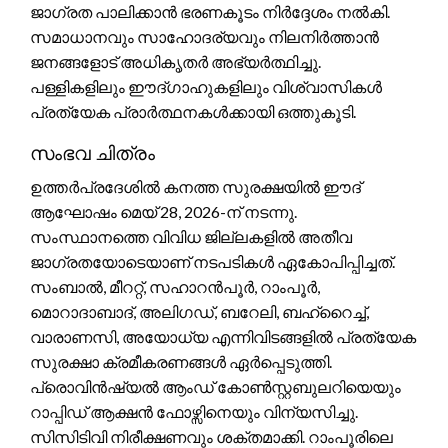
ജാഗ്രത പാലിക്കാൻ ഭരണകൂടം നിർദ്ദേശം നൽകി.
സമാധാനവും സാഹോദര്യവും നിലനിർത്താൻ
ജനങ്ങളോട് അധികൃതർ അഭ്യർത്ഥിച്ചു.
പള്ളികളിലും ഈദ്ഗാഹുകളിലും വിശ്വാസികൾ
പ്രത്യേക പ്രാർത്ഥനകൾക്കായി ഒത്തുകൂടി.
സംഭവ ചിത്രം
ഉത്തർപ്രദേശിൽ കനത്ത സുരക്ഷയിൽ ഈദ്
ആഘോഷം മെയ് 28, 2026-ന് നടന്നു.
സംസ്ഥാനത്തെ വിവിധ ജില്ലകളിൽ അതീവ
ജാഗ്രതയോടെയാണ് നടപടികൾ ഏകോപിപ്പിച്ചത്.
സംബാൽ, മീററ്റ്, സഹാറൻപൂർ, റാംപൂർ,
മൊറാദാബാദ്, അലിഗഡ്, ബറേലി, ബഹ്റൈച്ച്,
വാരാണസി, അയോധ്യ എന്നിവിടങ്ങളിൽ പ്രത്യേക
സുരക്ഷാ ക്രമീകരണങ്ങൾ ഏർപ്പെടുത്തി.
പ്രൊവിൻഷ്യൽ ആംഡ് കോൺസ്റ്റബുലറിയെയും
റാപ്പിഡ് ആക്ഷൻ ഫോഴ്സിനെയും വിന്യസിച്ചു.
സിസിടിവി നിരീക്ഷണവും ശക്തമാക്കി. റാംപൂരിലെ