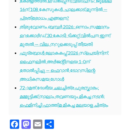
കേരളത്തിൽ ഡെങ്കിപ്പനി വ്യാപനം; ജൂലൈ
16ന് 108 കേസുകൾ, പാലക്കാട് മുന്നിൽ —
പ്രതിരോധം എങ്ങനെ?
തിരുവോണം ബമ്പർ 2026: ഒന്നാം സമ്മാനം
റെക്കോർഡ് 30 കോടി; ടിക്കറ്റ് വിൽപന ഇന്ന്
മുതൽ — വില, നറുക്കെടുപ്പ് തീയതി
ഫുട്ബോൾ ലോകകപ്പ് 2026 സ്പെയിനിന്;
ഫൈനലിൽ അർജന്റീനയെ 1-0ന്
തോൽപ്പിച്ചു — ഫെറാൻ ടോറസിന്റെ
അധികസമയ ഗോൾ
72-ാമത് ദേശീയ ചലച്ചിത്ര പുരസ്കാരം:
മമ്മൂട്ടിക്ക് നാലാം തവണയും മികച്ച നടൻ;
ഫെമിനിച്ചി ഫാത്തിമ മികച്ച മലയാള ചിത്രം
Facebook
Mastodon
Email
Share