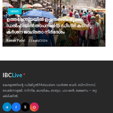
NEWS
ഉത്തരേന്ത്യയിൽ ഉഷ്ണതരംഗം രൂക്ഷം;
ഡൽഹിയിൽ താപനില 45 ഡിഗ്രി കടന്നു,
കർശന ജാഗ്രതാ നിർദേശം
Ronak Patel
21 മെയ്‌ 2026
●
IBC
Live
കേരളത്തിന്റെ ഡിജിറ്റൽ Malayalam വാർത്ത വേദി. ബിസിനസ്,
ടെക്‌നോളജി, സിനിമ, കായികം, ഓട്ടോ, ഫാഷൻ, ഭക്ഷണം — ഒറ്റ
ക്ലിക്കിൽ.
✈
f
◎
𝕏