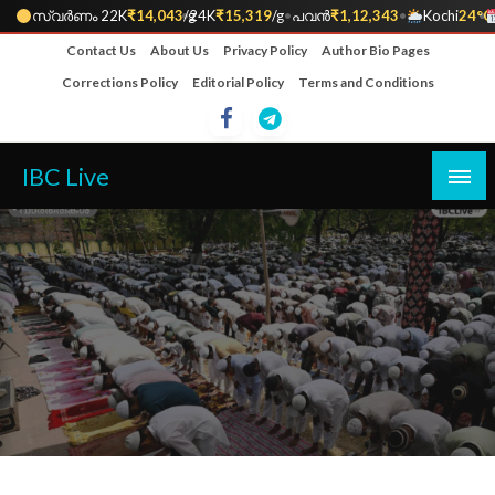
സ്വർണം 22K
₹14,043
•
/g
24K
₹15,319
/g
•
പവൻ
₹1,12,343
•
Kochi
24°C
•
Skip
Contact Us
About Us
Privacy Policy
Author Bio Pages
to
Corrections Policy
Editorial Policy
Terms and Conditions
content
IBC Live