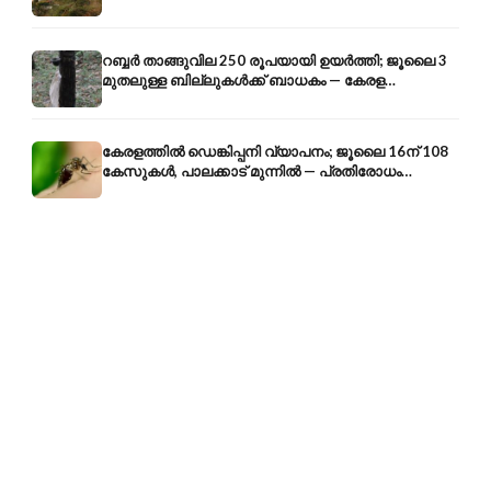
അറിയേണ്ടതെല്ലാം
റബ്ബർ താങ്ങുവില 250 രൂപയായി ഉയർത്തി; ജൂലൈ 3
മുതലുള്ള ബില്ലുകൾക്ക് ബാധകം — കേരള
കർഷകർക്ക് ആശ്വാസം
കേരളത്തിൽ ഡെങ്കിപ്പനി വ്യാപനം; ജൂലൈ 16ന് 108
കേസുകൾ, പാലക്കാട് മുന്നിൽ — പ്രതിരോധം
എങ്ങനെ?