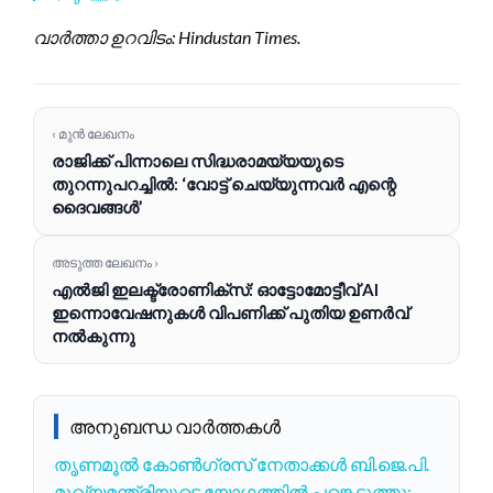
വാർത്താ ഉറവിടം: Hindustan Times.
‹ മുൻ ലേഖനം
രാജിക്ക് പിന്നാലെ സിദ്ധരാമയ്യയുടെ
തുറന്നുപറച്ചിൽ: ‘വോട്ട് ചെയ്യുന്നവർ എന്റെ
ദൈവങ്ങൾ’
അടുത്ത ലേഖനം ›
എൽജി ഇലക്ട്രോണിക്സ്: ഓട്ടോമോട്ടീവ് AI
ഇന്നൊവേഷനുകൾ വിപണിക്ക് പുതിയ ഉണർവ്
നൽകുന്നു
അനുബന്ധ വാർത്തകൾ
തൃണമൂൽ കോൺഗ്രസ് നേതാക്കൾ ബി.ജെ.പി.
മുഖ്യമന്ത്രിയുടെ യോഗത്തിൽ പങ്കെടുത്തു;