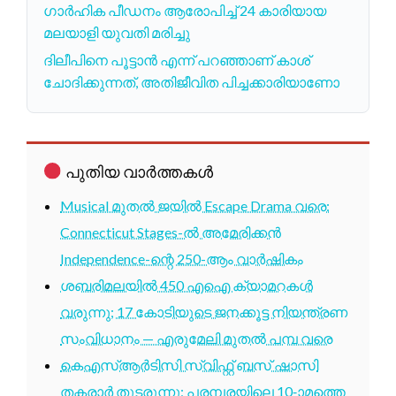
ഗാർഹിക പീഡനം ആരോപിച്ച് 24 കാരിയായ
മലയാളി യുവതി മരിച്ചു
ദിലീപിനെ പൂട്ടാൻ എന്ന് പറഞ്ഞാണ് കാശ്
ചോദിക്കുന്നത്, അതിജീവിത പിച്ചക്കാരിയാണോ
പുതിയ വാർത്തകൾ
Musical മുതൽ ജയിൽ Escape Drama വരെ:
Connecticut Stages-ൽ അമേരിക്കൻ
Independence-ന്റെ 250-ആം വാർഷികം
ശബരിമലയിൽ 450 എഐ ക്യാമറകൾ
വരുന്നു; 17 കോടിയുടെ ജനക്കൂട്ട നിയന്ത്രണ
സംവിധാനം — എരുമേലി മുതൽ പമ്പ വരെ
കെഎസ്ആർടിസി സ്വിഫ്റ്റ് ബസ് ഷാസി
തകരാർ തുടരുന്നു; പരമ്പരയിലെ 10-ാമത്തെ