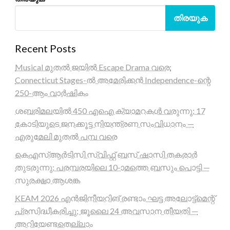
തിരയുക
Recent Posts
Musical മുതൽ ജയിൽ Escape Drama വരെ:
Connecticut Stages-ൽ അമേരിക്കൻ Independence-ന്റെ
250-ആം വാർഷികം
ശബരിമലയിൽ 450 എഐ ക്യാമറകൾ വരുന്നു; 17
കോടിയുടെ ജനക്കൂട്ട നിയന്ത്രണ സംവിധാനം —
എരുമേലി മുതൽ പമ്പ വരെ
കെഎസ്ആർടിസി സ്വിഫ്റ്റ് ബസ് ഷാസി തകരാർ
തുടരുന്നു; പരമ്പരയിലെ 10-ാമത്തെ ബസും പൊട്ടി —
സുരക്ഷാ ആശങ്ക
KEAM 2026 എൻജിനീയറിങ് രണ്ടാം ഘട്ട അലോട്ട്മെന്റ്
പ്രസിദ്ധീകരിച്ചു; ജൂലൈ 24 അവസാന തീയതി —
അറിയേണ്ടതെല്ലാം