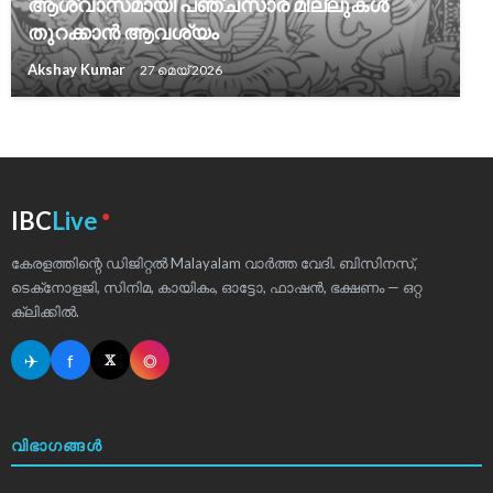
ആശ്വാസമായി പഞ്ചസാര മില്ലുകൾ
തുറക്കാൻ ആവശ്യം
Akshay Kumar
27 മെയ്‌ 2026
●
IBC
Live
കേരളത്തിന്റെ ഡിജിറ്റൽ Malayalam വാർത്ത വേദി. ബിസിനസ്,
ടെക്‌നോളജി, സിനിമ, കായികം, ഓട്ടോ, ഫാഷൻ, ഭക്ഷണം — ഒറ്റ
ക്ലിക്കിൽ.
✈
f
◎
𝕏
വിഭാഗങ്ങൾ