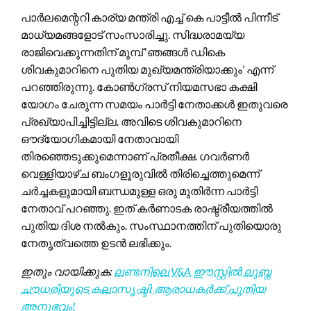
പാർലമെന്ററി കാര്യ മന്ത്രി എച്ച് കെ പാട്ടീൽ പിന്നീട്
മാധ്യമങ്ങളോട് സംസാരിച്ചു. സിദ്ധരാമയ്യ
രാജിവെക്കുന്നതിന് മുമ്പ് ‘ഞങ്ങൾ ഡികെ
ശിവകുമാറിനെ പുതിയ മുഖ്യമന്ത്രിയാക്കും’ എന്ന്
പറഞ്ഞിരുന്നു. കോൺഗ്രസ് നിയമസഭാ കക്ഷി
യോഗം ചേരുന്ന സമയം പാർട്ടി നേതാക്കൾ ഇതുവരെ
പ്രഖ്യാപിച്ചിട്ടില്ല. അവിടെ ശിവകുമാറിനെ
ഔദ്യോഗികമായി നേതാവായി
തിരഞ്ഞെടുക്കുമെന്നാണ് പ്രതീക്ഷ. ഗവർണർ
വെള്ളിയാഴ്ച ബംഗളൂരുവിൽ തിരിച്ചെത്തുമെന്ന്
ചർച്ചകളുമായി ബന്ധമുള്ള ഒരു മുതിർന്ന പാർട്ടി
നേതാവ് പറഞ്ഞു. ഇത് കർണാടക രാഷ്ട്രീയത്തിൽ
പുതിയ ദിശ നൽകും. സംസ്ഥാനത്തിന് പുതിയൊരു
നേതൃത്വത്തെ ഉടൻ ലഭിക്കും.
ഇതും വായിക്കുക:
ലണ്ടനിലെ V&A ഈസ്റ്റിൽ ലുബ്ന
ചൗധരിയുടെ കലാസൃഷ്ടി; ആരാധകർക്ക് പുതിയ
അനുഭവം!