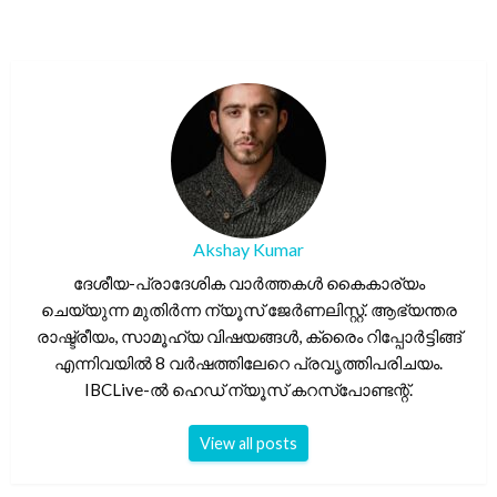
Akshay Kumar
ദേശീയ-പ്രാദേശിക വാർത്തകൾ കൈകാര്യം
ചെയ്യുന്ന മുതിർന്ന ന്യൂസ് ജേർണലിസ്റ്റ്. ആഭ്യന്തര
രാഷ്ട്രീയം, സാമൂഹ്യ വിഷയങ്ങൾ, ക്രൈം റിപ്പോർട്ടിങ്ങ്
എന്നിവയിൽ 8 വർഷത്തിലേറെ പ്രവൃത്തിപരിചയം.
IBCLive-ൽ ഹെഡ് ന്യൂസ് കറസ്പോണ്ടന്റ്.
View all posts