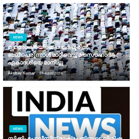
NEWS
മഹാരാഷ്ട്രയിലെ പന്തർപൂരിൽ
ബലിപെരുന്നാൾ മാറ്റിവെച്ച് മതസൗഹാർദ്ദം;
ഏകാദശിയെ മാനിച്ചു
Akshay Kumar
28 മെയ്‌ 2026
NEWS
സിക്കിം പോലീസിന് രാഷ്ട്രപതിയുടെ വിശിഷ്ട