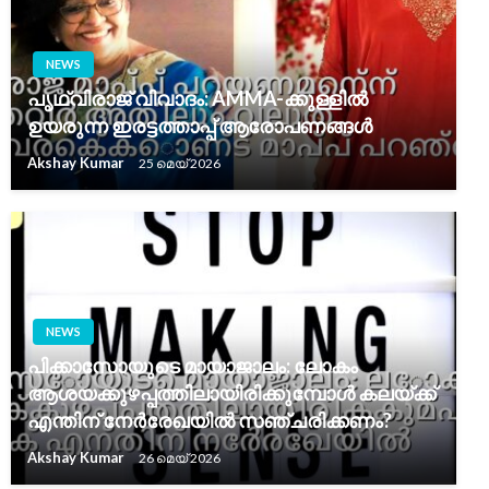
NEWS
പൃഥ്വിരാജ് വിവാദം: AMMA-ക്കുള്ളിൽ
ഉയരുന്ന ഇരട്ടത്താപ്പ് ആരോപണങ്ങൾ
Akshay Kumar
25 മെയ്‌ 2026
NEWS
പിക്കാസോയുടെ മായാജാലം: ലോകം
ആശയക്കുഴപ്പത്തിലായിരിക്കുമ്പോൾ കലയ്ക്ക്
എന്തിന് നേർരേഖയിൽ സഞ്ചരിക്കണം?
Akshay Kumar
26 മെയ്‌ 2026