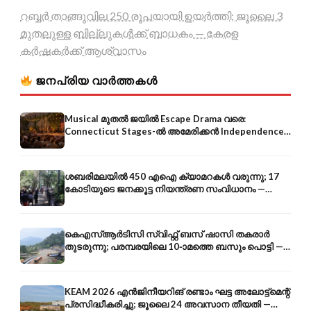
റബ്ബർ താങ്ങുവില 250 രൂപയായി ഉയർത്തി; ജൂലൈ 3
മുതലുള്ള ബില്ലുകൾക്ക് ബാധകം — കേരള
കർഷകർക്ക് ആശ്വാസം
ജനപ്രിയ വാർത്തകൾ
Musical മുതൽ ജയിൽ Escape Drama വരെ:
Connecticut Stages-ൽ അമേരിക്കൻ Independence-
ന്റെ 250-ആം വാർഷികം
ശബരിമലയിൽ 450 എഐ ക്യാമറകൾ വരുന്നു; 17
കോടിയുടെ ജനക്കൂട്ട നിയന്ത്രണ സംവിധാനം —
എരുമേലി മുതൽ പമ്പ വരെ
കെഎസ്ആർടിസി സ്വിഫ്റ്റ് ബസ് ഷാസി തകരാർ
തുടരുന്നു; പരമ്പരയിലെ 10-ാമത്തെ ബസും പൊട്ടി —
സുരക്ഷാ ആശങ്ക
KEAM 2026 എൻജിനീയറിങ് രണ്ടാം ഘട്ട അലോട്ട്മെന്റ്
പ്രസിദ്ധീകരിച്ചു; ജൂലൈ 24 അവസാന തീയതി —