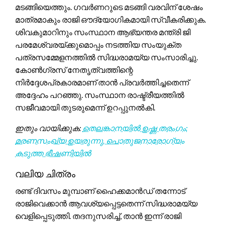
മടങ്ങിയെത്തും. ഗവർണറുടെ മടങ്ങി വരവിന് ശേഷം
മാത്രമാകും രാജി ഔദ്യോഗികമായി സ്വീകരിക്കുക.
ശിവകുമാറിനും സംസ്ഥാന ആഭ്യന്തര മന്ത്രി ജി
പരമേശ്വരയ്ക്കുമൊപ്പം നടത്തിയ സംയുക്ത
പത്രസമ്മേളനത്തിൽ സിദ്ധരാമയ്യ സംസാരിച്ചു.
കോൺഗ്രസ് നേതൃത്വത്തിന്റെ
നിർദ്ദേശപ്രകാരമാണ് താൻ പ്രവർത്തിച്ചതെന്ന്
അദ്ദേഹം പറഞ്ഞു. സംസ്ഥാന രാഷ്ട്രീയത്തിൽ
സജീവമായി തുടരുമെന്ന് ഉറപ്പുനൽകി.
ഇതും വായിക്കുക:
തെലങ്കാനയിൽ ഉഷ്ണ തരംഗം:
മരണസംഖ്യ ഉയരുന്നു, പൊതുജനാരോഗ്യം
കടുത്ത ഭീഷണിയിൽ
വലിയ ചിത്രം
രണ്ട് ദിവസം മുമ്പാണ് ഹൈക്കമാൻഡ് തന്നോട്
രാജിവെക്കാൻ ആവശ്യപ്പെട്ടതെന്ന് സിദ്ധരാമയ്യ
വെളിപ്പെടുത്തി. തദനുസരിച്ച്, താൻ ഇന്ന് രാജി