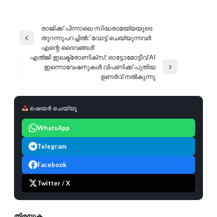
പോസ്റ്റുകളിലൂടെ
രാജിക്ക് പിന്നാലെ സിദ്ധരാമയ്യയുടെ
തുറന്നുപറച്ചിൽ: ‘വോട്ട് ചെയ്യുന്നവർ
Previous
എന്റെ ദൈവങ്ങൾ’
Post
എൽജി ഇലക്ട്രോണിക്സ്: ഓട്ടോമോട്ടീവ് AI
ഇന്നൊവേഷനുകൾ വിപണിക്ക് പുതിയ
Next
ഉണർവ് നൽകുന്നു
Post
ഷെയർ ചെയ്യൂ
WhatsApp
Telegram
Facebook
Twitter / X
തിരയുക