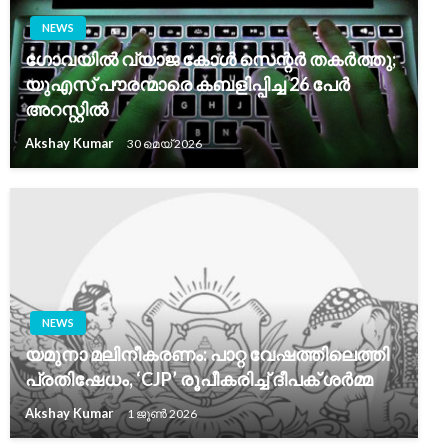
NEWS
ഗോവയിൽ വ്യാജ കോൾ സെന്റർ തകർത്തു;
യുഎസ് പൗരന്മാരെ കബളിപ്പിച്ച 26 പേർ
അറസ്റ്റിൽ
Akshay Kumar
30 മെയ്‌ 2026
NEWS
യമുനാ മലിനീകരണം: പാറ്റ വേഷത്തിലെത്തി
പ്രതിഷേധം, ‘CJP’ രൂപീകരിച്ച് ദീപക് ശർമ്മ
Akshay Kumar
1 ജൂൺ 2026