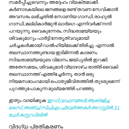
സമർപ്പിച്ചുവെന്നും അദ്ദേഹം വ്യക്തമാക്കി.
കർണാടകയിലെ ജനങ്ങളെ രണ്ട് തവണ സേവിക്കാൻ
അവസരം ലഭിച്ചതിൽ സോണിയ ഗാന്ധി, രാഹുൽ
ഗാന്ധി, മല്ലികാർജുൻ ഖാർഗെ എന്നിവർക്ക് നന്ദി
പറയുന്നു. വൈകുന്നേരം, സിദ്ധരാമയ്യയും
ശിവകുമാറും പാർട്ടി നേതൃത്വവുമായി
ചർച്ചകൾക്കായി ഡൽഹിയിലേക്ക് തിരിച്ചു. എന്നാൽ
തലസ്ഥാനത്തുണ്ടായ ഇടിമിന്നൽ കാരണം
സിദ്ധരാമയ്യയുടെ വിമാനം ജയ്പൂരിൽ ഇറക്കി.
അതേസമയം, ശിവകുമാർ വ്യാഴാഴ്ച രാത്രി വൈകി
തലസ്ഥാനത്ത് എത്തിച്ചേർന്നു. താൻ ഒരു
നിയമസഭാംഗമായി പൊതുജീവിതത്തിൽ തുടരുമെന്ന്
പുറത്തുപോകുന്ന മുഖ്യമന്ത്രി പറഞ്ഞു.
ഇതും വായിക്കുക:
ഇഡി വാഹനങ്ങൾ ആക്രമിച്ച
കേസ്: അഞ്ച് സിപിഎം പ്രവർത്തകർ അറസ്റ്റിൽ, 11
പേർ കസ്റ്റഡിയിൽ
വിദഗ്ധ പ്രതികരണം