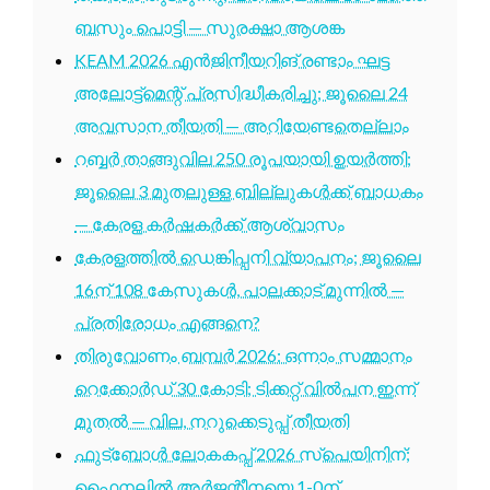
ബസും പൊട്ടി — സുരക്ഷാ ആശങ്ക
KEAM 2026 എൻജിനീയറിങ് രണ്ടാം ഘട്ട
അലോട്ട്മെന്റ് പ്രസിദ്ധീകരിച്ചു; ജൂലൈ 24
അവസാന തീയതി — അറിയേണ്ടതെല്ലാം
റബ്ബർ താങ്ങുവില 250 രൂപയായി ഉയർത്തി;
ജൂലൈ 3 മുതലുള്ള ബില്ലുകൾക്ക് ബാധകം
— കേരള കർഷകർക്ക് ആശ്വാസം
കേരളത്തിൽ ഡെങ്കിപ്പനി വ്യാപനം; ജൂലൈ
16ന് 108 കേസുകൾ, പാലക്കാട് മുന്നിൽ —
പ്രതിരോധം എങ്ങനെ?
തിരുവോണം ബമ്പർ 2026: ഒന്നാം സമ്മാനം
റെക്കോർഡ് 30 കോടി; ടിക്കറ്റ് വിൽപന ഇന്ന്
മുതൽ — വില, നറുക്കെടുപ്പ് തീയതി
ഫുട്ബോൾ ലോകകപ്പ് 2026 സ്പെയിനിന്;
ഫൈനലിൽ അർജന്റീനയെ 1-0ന്