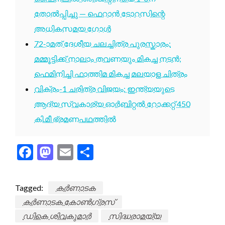
തോൽപ്പിച്ചു — ഫെറാൻ ടോറസിന്റെ
അധികസമയ ഗോൾ
72-ാമത് ദേശീയ ചലച്ചിത്ര പുരസ്കാരം:
മമ്മൂട്ടിക്ക് നാലാം തവണയും മികച്ച നടൻ;
ഫെമിനിച്ചി ഫാത്തിമ മികച്ച മലയാള ചിത്രം
വിക്രം-1 ചരിത്ര വിജയം: ഇന്ത്യയുടെ
ആദ്യ സ്വകാര്യ ഓർബിറ്റൽ റോക്കറ്റ് 450
കി.മീ ഭ്രമണപഥത്തിൽ
Facebook
Mastodon
Email
Share
Tagged:
കർണാടക
കർണാടക കോൺഗ്രസ്
ഡികെ ശിവകുമാർ
സിദ്ധരാമയ്യ