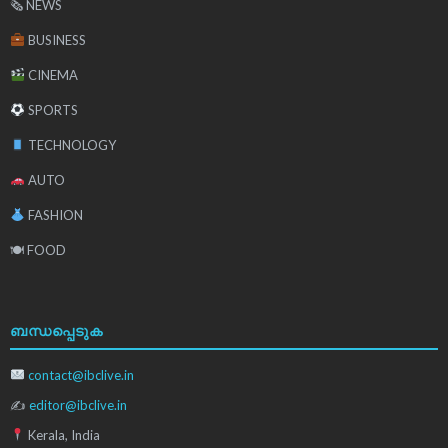
🗞 NEWS
BUSINESS
CINEMA
SPORTS
TECHNOLOGY
AUTO
FASHION
🍽 FOOD
ബന്ധപ്പെടുക
contact@ibclive.in
✍
editor@ibclive.in
Kerala, India