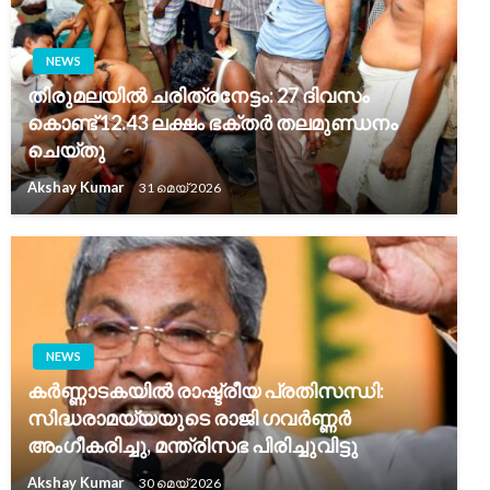
NEWS
തിരുമലയിൽ ചരിത്രനേട്ടം: 27 ദിവസം
കൊണ്ട് 12.43 ലക്ഷം ഭക്തർ തലമുണ്ഡനം
ചെയ്തു
Akshay Kumar
31 മെയ്‌ 2026
NEWS
കർണ്ണാടകയിൽ രാഷ്ട്രീയ പ്രതിസന്ധി:
സിദ്ധരാമയ്യയുടെ രാജി ഗവർണ്ണർ
അംഗീകരിച്ചു, മന്ത്രിസഭ പിരിച്ചുവിട്ടു
Akshay Kumar
30 മെയ്‌ 2026