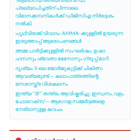
പ്രഖ്യാപിച്ചതിന് പിന്നാലെ
വിമാനക്കമ്പനികൾക്ക് ഡിജിസിഎ നിർദ്ദേശം
നൽകി.
പൃഥ്വിരാജ് വിവാദം: AMMA-ക്കുള്ളിൽ ഉയരുന്ന
ഇരട്ടത്താപ്പ് ആരോപണങ്ങൾ
അമ്മ പാർട്ടിക്കുള്ളിൽ സംഘർഷം: ഉഷാ
ഹസനും ശ്വേതാ മേനോനും ഗ്രൂപ്പ് മാറി
ദൃശ്യം 3-ലെ ജോര്‍ജുകുട്ടിക്ക് ചികിത്സ
ആവശ്യമുണ്ട് — കഥാപാത്രത്തിന്റെ
മനശാസ്ത്ര വിശകലനം
ഇന്ത്യ “3F” തന്ത്രം ആവിഷ്കരിച്ചു: ഇന്ധനം, വളം,
ഫോറെക്സ് — ആഗോള സമ്മര്‍ദ്ദങ്ങളെ
നേരിടാനുള്ള കവചം