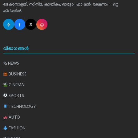
ടെക്‌നോളജി, സിനിമ, കായികം, ഓട്ടോ, ഫാഷൻ, ഭക്ഷണം — ഒറ്റ
ക്ലിക്കിൽ.
✈
f
◎
𝕏
വിഭാഗങ്ങൾ
🗞 NEWS
BUSINESS
CINEMA
SPORTS
TECHNOLOGY
AUTO
FASHION