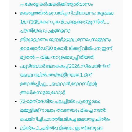
— കേരള കർഷകർക്ക് ആശ്വാസം
കേരളത്തിൽ ഡെങ്കിപ്പനി വ്യാപനം; ജൂലൈ
16ന് 108 കേസുകൾ, പാലക്കാട് മുന്നിൽ —
പ്രതിരോധം എങ്ങനെ?
തിരുവോണം ബമ്പർ 2026: ഒന്നാം സമ്മാനം
റെക്കോർഡ് 30 കോടി; ടിക്കറ്റ് വിൽപന ഇന്ന്
മുതൽ — വില, നറുക്കെടുപ്പ് തീയതി
ഫുട്ബോൾ ലോകകപ്പ് 2026 സ്പെയിനിന്;
ഫൈനലിൽ അർജന്റീനയെ 1-0ന്
തോൽപ്പിച്ചു — ഫെറാൻ ടോറസിന്റെ
അധികസമയ ഗോൾ
72-ാമത് ദേശീയ ചലച്ചിത്ര പുരസ്കാരം:
മമ്മൂട്ടിക്ക് നാലാം തവണയും മികച്ച നടൻ;
ഫെമിനിച്ചി ഫാത്തിമ മികച്ച മലയാള ചിത്രം
വിക്രം-1 ചരിത്ര വിജയം: ഇന്ത്യയുടെ