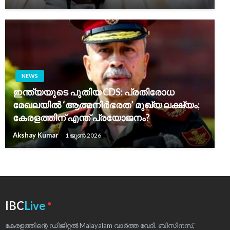
NEWS
ഇന്ത്യയുടെ പുതിയ CDS: പ്രതിരോധ
മേഖലയിൽ ‘ആത്മനിർഭരത’ മുഖ്യ ലക്ഷ്യം;
കേരളത്തിന് എന്ത് പ്രയോജനം?
Akshay Kumar
1 ജൂൺ 2026
●
IBC
Live
കേരളത്തിന്റെ ഡിജിറ്റൽ Malayalam വാർത്ത വേദി. ബിസിനസ്,