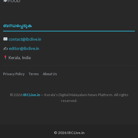
🍽 FOOD
ബന്ധപ്പെടുക
contact@ibclive.in
✍
editor@ibclive.in
Kerala, India
Privacy Policy
Terms
About Us
© 2026
IBCLive.in
— Kerala's Digital Malayalam News Platform. All rights
reserved.
© 2026 IBCLive.in