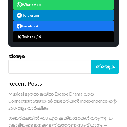
WhatsApp
Telegram
Facebook
Twitter / X
തിരയുക
തിരയുക
Recent Posts
Musical മുതൽ ജയിൽ Escape Drama വരെ:
Connecticut Stages-ൽ അമേരിക്കൻ Independence-ന്റെ
250-ആം വാർഷികം
ശബരിമലയിൽ 450 എഐ ക്യാമറകൾ വരുന്നു; 17
കോടിയുടെ ജനക്കൂട്ട നിയന്ത്രണ സംവിധാനം —