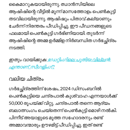
കൈമാറുകയായിരുന്നു. ഝാൻസിയിലെ
ആഷിഷിന്റെ വീട്ടിൽ മൂന്ന് മാസത്തോളം പെൺകുട്ടി
തടവിലായിരുന്നു. ആഷിഷും പിതാവ് കല്യാണും
ചേർന്ന് നിരന്തരം പീഡിപ്പിച്ചു. ഈ പീഡനങ്ങളുടെ
ഫലമായി പെൺകുട്ടി ഗർഭിണിയായി. തുടർന്ന്
ആഷിഷിന്റെ അമ്മ ഉർമ്മിള നിർബന്ധിത ഗർഭച്ഛിദ്രം
നടത്തി.
ഇതും വായിക്കുക:
ഡേറ്റിംഗിലെ പുതിയ വില്ലൻ:
എന്താണ് ‘സീഗളിംഗ്’?
വലിയ ചിത്രം
ഗർഭച്ഛിദ്രത്തിന് ശേഷം, 2024 ഡിസംബറിൽ
പെൺകുട്ടിയെ ചന്ദ്രപാൽ കുശ്വാഹ എന്നയാൾക്ക്
50,000 രൂപയ്ക്ക് വിറ്റു. ചന്ദ്രപാൽ തന്നെ ആദ്യം
ബലാത്സംഗം ചെയ്തെന്ന് പെൺകുട്ടി മൊഴി നൽകി.
പിന്നീട് അയാളുടെ മൂത്ത സഹോദരനും രണ്ട്
അമ്മാവന്മാരും ഊഴമിട്ട് പീഡിപ്പിച്ചു. ഇത് രണ്ട്