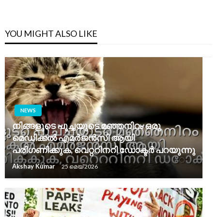
YOU MIGHT ALSO LIKE
NEWS
നിങ്ങളുടെ പൂച്ചയുടെ മഞ്ഞനിറം ഒരു
മെഡിക്കൽ എമർജൻസി ആയി
പരിഗണിക്കുക, വെറ്ററിനറി ഡോക്ടർ പറയുന്നു
Akshay Kumar
25 മെയ്‌ 2026