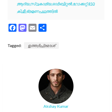
ആദ്യ സ്വകാര്യ ഓർബിറ്റൽ റോക്കറ്റ് 450
കി.മീ ഭ്രമണപഥത്തിൽ
Facebook
Mastodon
Email
Share
Tagged:
ഉത്തർപ്രദേശ്
Akshay Kumar