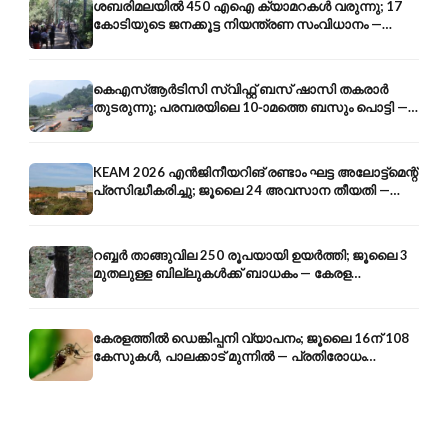
ശബരിമലയിൽ 450 എഐ ക്യാമറകൾ വരുന്നു; 17
കോടിയുടെ ജനക്കൂട്ട നിയന്ത്രണ സംവിധാനം —
എരുമേലി മുതൽ പമ്പ വരെ
കെഎസ്ആർടിസി സ്വിഫ്റ്റ് ബസ് ഷാസി തകരാർ
തുടരുന്നു; പരമ്പരയിലെ 10-ാമത്തെ ബസും പൊട്ടി —
സുരക്ഷാ ആശങ്ക
KEAM 2026 എൻജിനീയറിങ് രണ്ടാം ഘട്ട അലോട്ട്മെന്റ്
പ്രസിദ്ധീകരിച്ചു; ജൂലൈ 24 അവസാന തീയതി —
അറിയേണ്ടതെല്ലാം
റബ്ബർ താങ്ങുവില 250 രൂപയായി ഉയർത്തി; ജൂലൈ 3
മുതലുള്ള ബില്ലുകൾക്ക് ബാധകം — കേരള
കർഷകർക്ക് ആശ്വാസം
കേരളത്തിൽ ഡെങ്കിപ്പനി വ്യാപനം; ജൂലൈ 16ന് 108
കേസുകൾ, പാലക്കാട് മുന്നിൽ — പ്രതിരോധം
എങ്ങനെ?