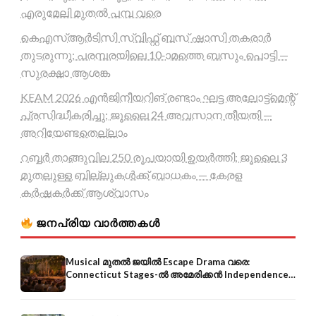
എരുമേലി മുതൽ പമ്പ വരെ
കെഎസ്ആർടിസി സ്വിഫ്റ്റ് ബസ് ഷാസി തകരാർ
തുടരുന്നു; പരമ്പരയിലെ 10-ാമത്തെ ബസും പൊട്ടി —
സുരക്ഷാ ആശങ്ക
KEAM 2026 എൻജിനീയറിങ് രണ്ടാം ഘട്ട അലോട്ട്മെന്റ്
പ്രസിദ്ധീകരിച്ചു; ജൂലൈ 24 അവസാന തീയതി —
അറിയേണ്ടതെല്ലാം
റബ്ബർ താങ്ങുവില 250 രൂപയായി ഉയർത്തി; ജൂലൈ 3
മുതലുള്ള ബില്ലുകൾക്ക് ബാധകം — കേരള
കർഷകർക്ക് ആശ്വാസം
ജനപ്രിയ വാർത്തകൾ
Musical മുതൽ ജയിൽ Escape Drama വരെ:
Connecticut Stages-ൽ അമേരിക്കൻ Independence-
ന്റെ 250-ആം വാർഷികം