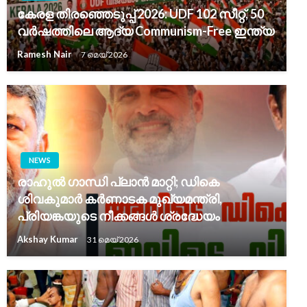
കേരള തിരഞ്ഞെടുപ്പ് 2026: UDF 102 സീറ്റ്, 50
വർഷത്തിലെ ആദ്യ Communism-Free ഇന്ത്യ
Ramesh Nair
7 മെയ്‌ 2026
NEWS
രാഹുല്‍ ഗാന്ധി പ്ലാന്‍ മാറ്റി; ഡികെ
ശിവകുമാര്‍ കര്‍ണാടക മുഖ്യമന്ത്രി,
പ്രിയങ്കയുടെ നീക്കങ്ങള്‍ ശ്രദ്ധേയം
Akshay Kumar
31 മെയ്‌ 2026