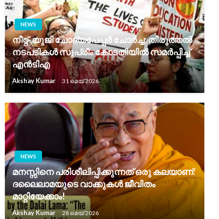
NEWS
നീറ്റ്-യുജി ചോദ്യപേപ്പർ ചോർച്ച: തിരുത്തൽ
നടപടികൾ സുപ്രീം കോടതിയിൽ സമർപ്പിച്ച്
എൻടിഎ
Akshay Kumar
31 മെയ്‌ 2026
NEWS
മനസ്സിനെ പരിശീലിപ്പിക്കുന്നത് ഒരു കലയാണ്:
ദലൈലാമയുടെ വാക്കുകൾ ജീവിതം
മാറ്റിയേക്കാം!
Akshay Kumar
28 മെയ്‌ 2026