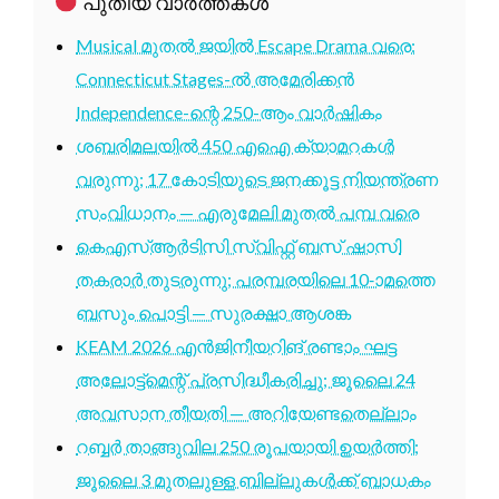
പുതിയ വാർത്തകൾ
Musical മുതൽ ജയിൽ Escape Drama വരെ:
Connecticut Stages-ൽ അമേരിക്കൻ
Independence-ന്റെ 250-ആം വാർഷികം
ശബരിമലയിൽ 450 എഐ ക്യാമറകൾ
വരുന്നു; 17 കോടിയുടെ ജനക്കൂട്ട നിയന്ത്രണ
സംവിധാനം — എരുമേലി മുതൽ പമ്പ വരെ
കെഎസ്ആർടിസി സ്വിഫ്റ്റ് ബസ് ഷാസി
തകരാർ തുടരുന്നു; പരമ്പരയിലെ 10-ാമത്തെ
ബസും പൊട്ടി — സുരക്ഷാ ആശങ്ക
KEAM 2026 എൻജിനീയറിങ് രണ്ടാം ഘട്ട
അലോട്ട്മെന്റ് പ്രസിദ്ധീകരിച്ചു; ജൂലൈ 24
അവസാന തീയതി — അറിയേണ്ടതെല്ലാം
റബ്ബർ താങ്ങുവില 250 രൂപയായി ഉയർത്തി;
ജൂലൈ 3 മുതലുള്ള ബില്ലുകൾക്ക് ബാധകം