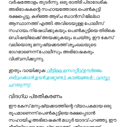
വർഷത്തോളം തുടർന്നു. ഒരു രാത്രി പ്രാദേശിക
അഭിഭാഷകന്റെ സഹായത്തോടെ പെൺകുട്ടി
രക്ഷപ്പെട്ടു. കഴിഞ്ഞ ആഴ്ച ഝാൻസി ജില്ലാ
ആസ്ഥാനത്ത് എത്തി. അവിടെയുള്ള പോലീസ്
സഹായം നിഷേധിക്കുകയും പെൺകുട്ടിയെ തിരികെ
ഒഡിഷയിലേക്ക് അയക്കുകയും ചെയ്തു. ഈ കേസ്
വലിയൊരു മനുഷ്യക്കടത്ത് ശൃംഖലയുടെ
ഭാഗമാണെന്ന് പോലീസും അഭിഭാഷകരും
വിശ്വസിക്കുന്നു.
ഇതും വായിക്കുക:
വീട്ടിലെ നെഗറ്റീവ് ഊർജ്ജം
ഒഴിവാക്കാൻ ഉടൻ മാറ്റേണ്ട 5 കാര്യങ്ങൾ – വാസ്തു
പറയുന്നു!
വിദഗ്ധ പ്രതികരണം
ഈ കേസ് മനുഷ്യക്കടത്തിന്റെ വ്യാപകമായ ഒരു
രൂപമാണെന്ന് പെൺകുട്ടിയെ രക്ഷപ്പെടാൻ
സഹായിച്ച അഭിഭാഷകൻ മധുർ യാദവ് പറഞ്ഞു. ഈ
രീതിയിലുള്ള മനുഷ്യക്കടത്ത് പതിവാണെന്ന്