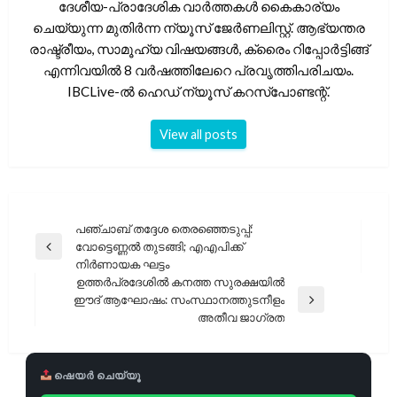
ദേശീയ-പ്രാദേശിക വാർത്തകൾ കൈകാര്യം
ചെയ്യുന്ന മുതിർന്ന ന്യൂസ് ജേർണലിസ്റ്റ്. ആഭ്യന്തര
രാഷ്ട്രീയം, സാമൂഹ്യ വിഷയങ്ങൾ, ക്രൈം റിപ്പോർട്ടിങ്ങ്
എന്നിവയിൽ 8 വർഷത്തിലേറെ പ്രവൃത്തിപരിചയം.
IBCLive-ൽ ഹെഡ് ന്യൂസ് കറസ്പോണ്ടന്റ്.
View all posts
പോസ്റ്റുകളിലൂടെ
പഞ്ചാബ് തദ്ദേശ തെരഞ്ഞെടുപ്പ്:
വോട്ടെണ്ണൽ തുടങ്ങി; എഎപിക്ക്
Previous
നിർണായക ഘട്ടം
Post
ഉത്തർപ്രദേശിൽ കനത്ത സുരക്ഷയിൽ
ഈദ് ആഘോഷം: സംസ്ഥാനത്തുടനീളം
Next
അതീവ ജാഗ്രത
Post
ഷെയർ ചെയ്യൂ