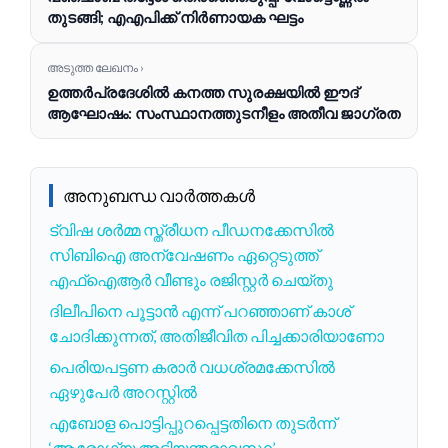
തുടങ്ങി; എഎപിക്ക് നിർണായക ഘട്ടം
അടുത്ത ലേഖനം ›
ഉത്തർപ്രദേശിൽ കനത്ത സുരക്ഷയിൽ ഈദ്
ആഘോഷം: സംസ്ഥാനത്തുടനീളം അതീവ ജാഗ്രത
അനുബന്ധ വാർത്തകൾ
ട്വിഷ ശർമ്മ സ്ത്രീധന പീഡനക്കേസിൽ
സിബിഐ അന്വേഷണം ഏറ്റെടുത്ത്
എഫ്ഐആർ വീണ്ടും രജിസ്റ്റർ ചെയ്തു
ദിലീപിനെ പൂട്ടാൻ എന്ന് പറഞ്ഞാണ് കാശ്
ചോദിക്കുന്നത്, അതിജീവിത പിച്ചക്കാരിയാണോ
പെരിയപട്ടണ കരാർ വധശ്രമക്കേസിൽ
ഏഴുപേർ അറസ്റ്റിൽ
എബോള പൊട്ടിപ്പുറപ്പെട്ടതിനെ തുടർന്ന്
‘ആരോഗ്യ അടിയന്തരാവസ്ഥ’