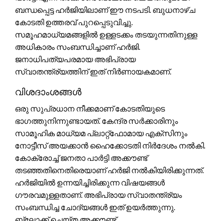
ബന്ധപ്പെട്ട ഹർജിയിലാണ് ഈ നടപടി. ബുധനാഴ്ച
കോടതി ഉത്തരവ് പുറപ്പെടുവിച്ചു.
സമൂഹമാധ്യമങ്ങളിൽ ഉള്ളടക്കം തടയുന്നതിനുള്ള
അധികാരം സംബന്ധിച്ചാണ് ഹർജി.
ജനാധിപത്യപരമായ അഭിപ്രായ
സ്വാതന്ത്ര്യത്തിന് ഇത് നിർണായകമാണ്.
വിശദാംശങ്ങൾ
ഒരു സുപ്രധാന നീക്കമാണ് കോടതിയുടെ
ഭാഗത്തുനിന്നുണ്ടായത്. കേന്ദ്ര സർക്കാരിനും
സാമൂഹിക മാധ്യമ പ്ലാറ്റ്‌ഫോമായ എക്‌സിനും
നോട്ടീസ് അയക്കാൻ ഹൈക്കോടതി നിർദേശം നൽകി.
കോക്രോച്ച് ജനതാ പാർട്ടി അക്കൗണ്ട്
തടഞ്ഞതിനെതിരെയാണ് ഹർജി നൽകിയിരിക്കുന്നത്.
ഹർജിയിൽ ഉന്നയിച്ചിരിക്കുന്ന വിഷയങ്ങൾ
ഗൗരവമുള്ളതാണ്. അഭിപ്രായ സ്വാതന്ത്ര്യം
സംബന്ധിച്ച ചോദ്യങ്ങൾ ഇത് ഉയർത്തുന്നു.
ബ്ലോക്ക് ചെയ്ത അക്കൗണ്ട്