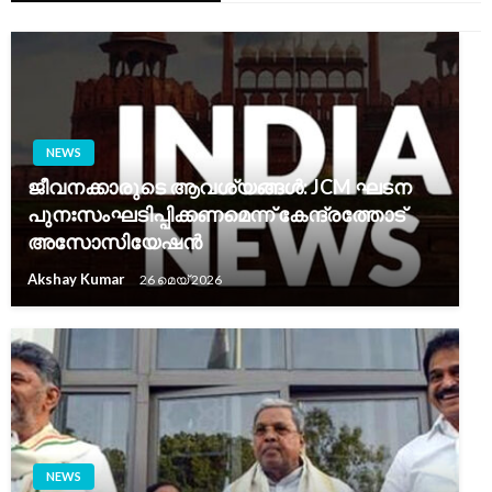
NEWS
ജീവനക്കാരുടെ ആവശ്യങ്ങൾ: JCM ഘടന
പുനഃസംഘടിപ്പിക്കണമെന്ന് കേന്ദ്രത്തോട്
അസോസിയേഷൻ
Akshay Kumar
26 മെയ്‌ 2026
NEWS