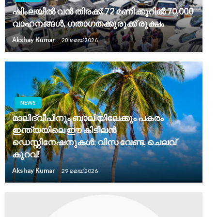
ഷിംലയിൽ വൻ തിരക്ക്: 72 മണിക്കൂറിൽ 70,000
വാഹനങ്ങൾ, ഗതാഗതക്കുരുക്ക് രൂക്ഷം
Akshay Kumar
28 മെയ്‌ 2026
NEWS
മാലിദ്വീപിനും ബാലിയിലേക്കും പകരം
ഇന്ത്യയിലെ ഈ കിടിലൻ
ഡെസ്റ്റിനേഷനുകൾ; വിസ വേണ്ട, ചെലവ്
കുറവ്!
Akshay Kumar
29 മെയ്‌ 2026