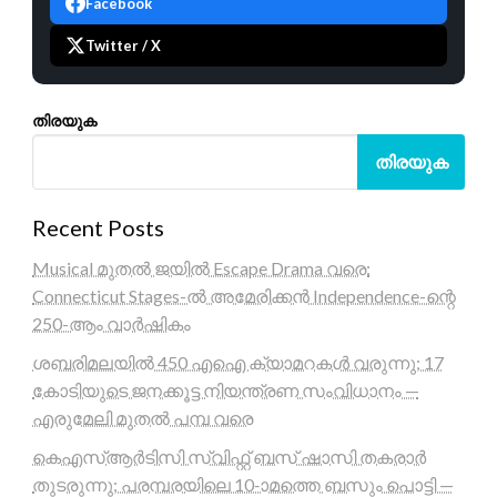
Facebook
Twitter / X
തിരയുക
തിരയുക
Recent Posts
Musical മുതൽ ജയിൽ Escape Drama വരെ:
Connecticut Stages-ൽ അമേരിക്കൻ Independence-ന്റെ
250-ആം വാർഷികം
ശബരിമലയിൽ 450 എഐ ക്യാമറകൾ വരുന്നു; 17
കോടിയുടെ ജനക്കൂട്ട നിയന്ത്രണ സംവിധാനം —
എരുമേലി മുതൽ പമ്പ വരെ
കെഎസ്ആർടിസി സ്വിഫ്റ്റ് ബസ് ഷാസി തകരാർ
തുടരുന്നു; പരമ്പരയിലെ 10-ാമത്തെ ബസും പൊട്ടി —