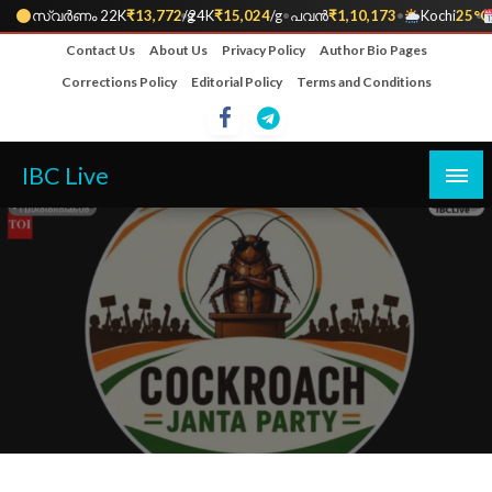
സ്വർണം 22K
₹13,772
•
/g
24K
₹15,024
/g
•
പവൻ
₹1,10,173
•
Kochi
25°C
•
Skip
Contact Us
About Us
Privacy Policy
Author Bio Pages
to
Corrections Policy
Editorial Policy
Terms and Conditions
content
IBC Live