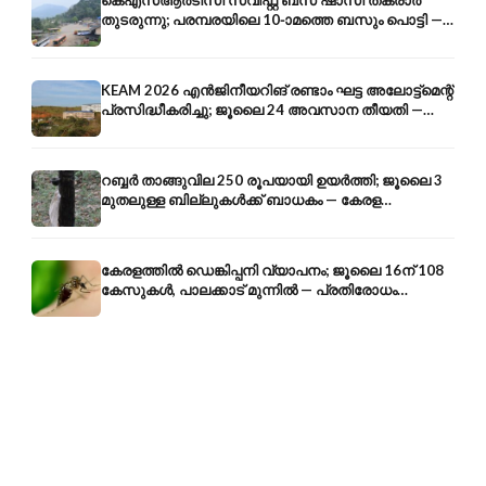
കെഎസ്ആർടിസി സ്വിഫ്റ്റ് ബസ് ഷാസി തകരാർ
തുടരുന്നു; പരമ്പരയിലെ 10-ാമത്തെ ബസും പൊട്ടി —
സുരക്ഷാ ആശങ്ക
KEAM 2026 എൻജിനീയറിങ് രണ്ടാം ഘട്ട അലോട്ട്മെന്റ്
പ്രസിദ്ധീകരിച്ചു; ജൂലൈ 24 അവസാന തീയതി —
അറിയേണ്ടതെല്ലാം
റബ്ബർ താങ്ങുവില 250 രൂപയായി ഉയർത്തി; ജൂലൈ 3
മുതലുള്ള ബില്ലുകൾക്ക് ബാധകം — കേരള
കർഷകർക്ക് ആശ്വാസം
കേരളത്തിൽ ഡെങ്കിപ്പനി വ്യാപനം; ജൂലൈ 16ന് 108
കേസുകൾ, പാലക്കാട് മുന്നിൽ — പ്രതിരോധം
എങ്ങനെ?