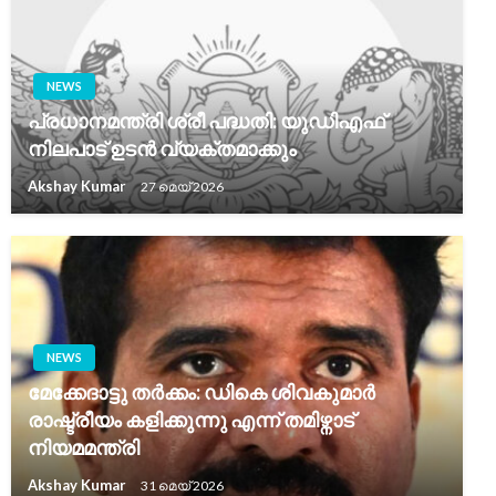
NEWS
പ്രധാനമന്ത്രി ശ്രീ പദ്ധതി: യുഡിഎഫ്
നിലപാട് ഉടൻ വ്യക്തമാക്കും
Akshay Kumar
27 മെയ്‌ 2026
NEWS
മേക്കേദാട്ടു തർക്കം: ഡികെ ശിവകുമാർ
രാഷ്ട്രീയം കളിക്കുന്നു എന്ന് തമിഴ്നാട്
നിയമമന്ത്രി
Akshay Kumar
31 മെയ്‌ 2026