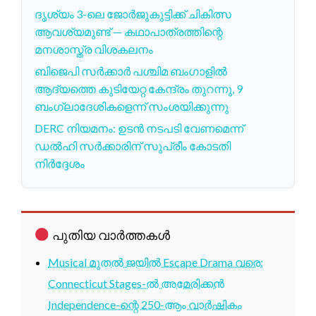
ദൃശ്യം 3-ലെ ജോര്‍ജുകുട്ടിക്ക് ചികിത്സ
ആവശ്യമുണ്ട് — കഥാപാത്രത്തിന്റെ
മനശാസ്ത്ര വിശകലനം
ബിജെപി സർക്കാർ പശ്ചിമ ബംഗാളിൽ
ആദ്യത്തെ കുടിയേറ്റ കേന്ദ്രം തുറന്നു, 9
ബംഗ്ലാദേശികളെന്ന് സംശയിക്കുന്നു
DERC നിയമനം: ഉടൻ നടപടി വേണമെന്ന്
ഡൽഹി സർക്കാരിന് സുപ്രീം കോടതി
നിർദ്ദേശം
പുതിയ വാർത്തകൾ
Musical മുതൽ ജയിൽ Escape Drama വരെ:
Connecticut Stages-ൽ അമേരിക്കൻ
Independence-ന്റെ 250-ആം വാർഷികം