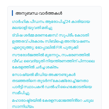
അനുബന്ധ വാർത്തകൾ
ഗാർഹിക പീഡനം ആരോപിച്ച് 24 കാരിയായ
മലയാളി യുവതി മരിച്ചു
ട്വിഷ ശർമ്മ മരണക്കേസ്: സുപ്രീം കോടതി
ഉത്തരവ് പ്രകാരം സിബിഐ അന്വേഷണം
ഏറ്റെടുത്തു; ഭോപ്പാലിൽ FIR പുതുക്കി
സൗരോർജത്തിൽ മുന്നേറ്റം, സംഭരണത്തിൽ
വീഴ്ച: വൈദ്യുതി നിയന്ത്രണത്തിന് പിന്നാലെ
കേരളത്തിൽ ചർച്ച ശക്തം
സോഷ്യൽ മീഡിയ അക്കൗണ്ടുകൾ
തടഞ്ഞതിനെ തുടർന്ന് കോക്ക്രോച്ച് ജനതാ
പാർട്ടി സ്ഥാപകൻ ഡൽഹി ഹൈക്കോടതിയെ
സമീപിച്ചു.
മഹാരാഷ്ട്രയിൽ കേരളസമാജത്തിൻ്റെ ചടുല
സാന്നിധ്യം