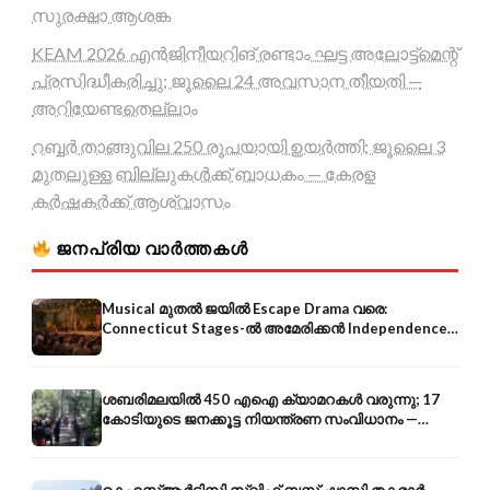
സുരക്ഷാ ആശങ്ക
KEAM 2026 എൻജിനീയറിങ് രണ്ടാം ഘട്ട അലോട്ട്മെന്റ്
പ്രസിദ്ധീകരിച്ചു; ജൂലൈ 24 അവസാന തീയതി —
അറിയേണ്ടതെല്ലാം
റബ്ബർ താങ്ങുവില 250 രൂപയായി ഉയർത്തി; ജൂലൈ 3
മുതലുള്ള ബില്ലുകൾക്ക് ബാധകം — കേരള
കർഷകർക്ക് ആശ്വാസം
ജനപ്രിയ വാർത്തകൾ
Musical മുതൽ ജയിൽ Escape Drama വരെ:
Connecticut Stages-ൽ അമേരിക്കൻ Independence-
ന്റെ 250-ആം വാർഷികം
ശബരിമലയിൽ 450 എഐ ക്യാമറകൾ വരുന്നു; 17
കോടിയുടെ ജനക്കൂട്ട നിയന്ത്രണ സംവിധാനം —
എരുമേലി മുതൽ പമ്പ വരെ