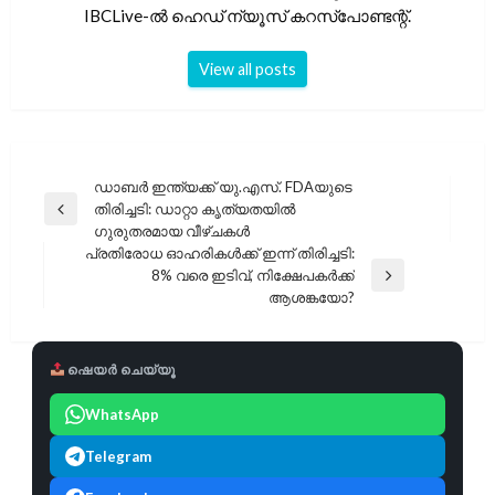
IBCLive-ൽ ഹെഡ് ന്യൂസ് കറസ്പോണ്ടന്റ്.
View all posts
പോസ്റ്റുകളിലൂടെ
ഡാബർ ഇന്ത്യക്ക് യു.എസ്. FDAയുടെ
തിരിച്ചടി: ഡാറ്റാ കൃത്യതയിൽ
Previous
ഗുരുതരമായ വീഴ്ചകൾ
Post
പ്രതിരോധ ഓഹരികൾക്ക് ഇന്ന് തിരിച്ചടി:
8% വരെ ഇടിവ്, നിക്ഷേപകർക്ക്
Next
ആശങ്കയോ?
Post
ഷെയർ ചെയ്യൂ
WhatsApp
Telegram