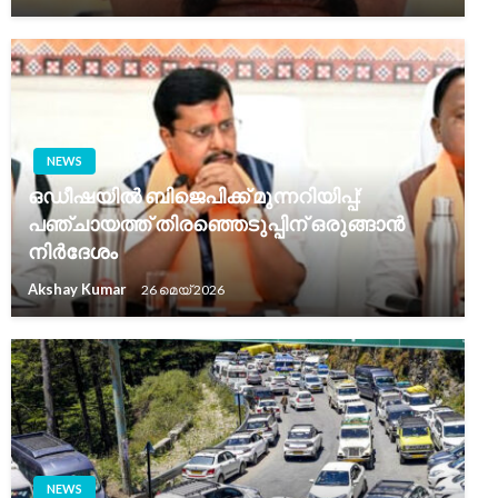
NEWS
ഒഡീഷയിൽ ബിജെപിക്ക് മുന്നറിയിപ്പ്:
പഞ്ചായത്ത് തിരഞ്ഞെടുപ്പിന് ഒരുങ്ങാൻ
നിർദേശം
Akshay Kumar
26 മെയ്‌ 2026
NEWS