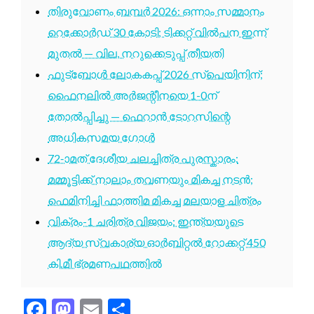
തിരുവോണം ബമ്പർ 2026: ഒന്നാം സമ്മാനം
റെക്കോർഡ് 30 കോടി; ടിക്കറ്റ് വിൽപന ഇന്ന്
മുതൽ — വില, നറുക്കെടുപ്പ് തീയതി
ഫുട്ബോൾ ലോകകപ്പ് 2026 സ്പെയിനിന്;
ഫൈനലിൽ അർജന്റീനയെ 1-0ന്
തോൽപ്പിച്ചു — ഫെറാൻ ടോറസിന്റെ
അധികസമയ ഗോൾ
72-ാമത് ദേശീയ ചലച്ചിത്ര പുരസ്കാരം:
മമ്മൂട്ടിക്ക് നാലാം തവണയും മികച്ച നടൻ;
ഫെമിനിച്ചി ഫാത്തിമ മികച്ച മലയാള ചിത്രം
വിക്രം-1 ചരിത്ര വിജയം: ഇന്ത്യയുടെ
ആദ്യ സ്വകാര്യ ഓർബിറ്റൽ റോക്കറ്റ് 450
കി.മീ ഭ്രമണപഥത്തിൽ
Facebook
Mastodon
Email
Share