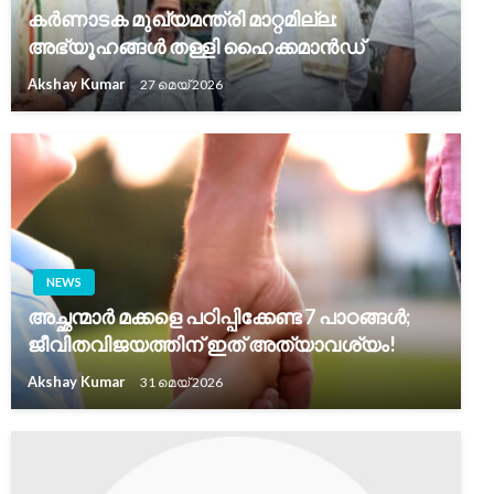
കർണാടക മുഖ്യമന്ത്രി മാറ്റമില്ല:
അഭ്യൂഹങ്ങൾ തള്ളി ഹൈക്കമാൻഡ്
Akshay Kumar
27 മെയ്‌ 2026
NEWS
അച്ഛന്മാർ മക്കളെ പഠിപ്പിക്കേണ്ട 7 പാഠങ്ങൾ;
ജീവിതവിജയത്തിന് ഇത് അത്യാവശ്യം!
Akshay Kumar
31 മെയ്‌ 2026