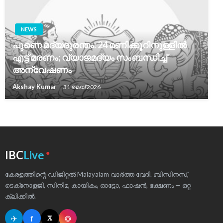
NEWS
പുണെ മദ്യദുരന്തം: 24 മണിക്കൂറിനുള്ളിൽ
എട്ട് മരണം; വ്യാജമദ്യം സംബന്ധിച്ച്
അന്വേഷണം
Akshay Kumar
31 മെയ്‌ 2026
●
IBC
Live
കേരളത്തിന്റെ ഡിജിറ്റൽ Malayalam വാർത്ത വേദി. ബിസിനസ്,
ടെക്‌നോളജി, സിനിമ, കായികം, ഓട്ടോ, ഫാഷൻ, ഭക്ഷണം — ഒറ്റ
ക്ലിക്കിൽ.
✈
f
◎
𝕏