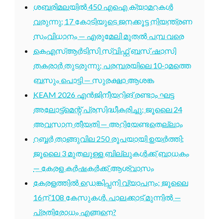
ശബരിമലയിൽ 450 എഐ ക്യാമറകൾ
വരുന്നു; 17 കോടിയുടെ ജനക്കൂട്ട നിയന്ത്രണ
സംവിധാനം — എരുമേലി മുതൽ പമ്പ വരെ
കെഎസ്ആർടിസി സ്വിഫ്റ്റ് ബസ് ഷാസി
തകരാർ തുടരുന്നു; പരമ്പരയിലെ 10-ാമത്തെ
ബസും പൊട്ടി — സുരക്ഷാ ആശങ്ക
KEAM 2026 എൻജിനീയറിങ് രണ്ടാം ഘട്ട
അലോട്ട്മെന്റ് പ്രസിദ്ധീകരിച്ചു; ജൂലൈ 24
അവസാന തീയതി — അറിയേണ്ടതെല്ലാം
റബ്ബർ താങ്ങുവില 250 രൂപയായി ഉയർത്തി;
ജൂലൈ 3 മുതലുള്ള ബില്ലുകൾക്ക് ബാധകം
— കേരള കർഷകർക്ക് ആശ്വാസം
കേരളത്തിൽ ഡെങ്കിപ്പനി വ്യാപനം; ജൂലൈ
16ന് 108 കേസുകൾ, പാലക്കാട് മുന്നിൽ —
പ്രതിരോധം എങ്ങനെ?