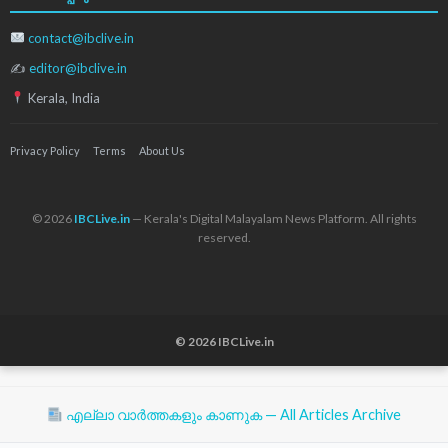
contact@ibclive.in
✍
editor@ibclive.in
Kerala, India
Privacy Policy
Terms
About Us
© 2026
IBCLive.in
— Kerala's Digital Malayalam News Platform. All rights
reserved.
© 2026 IBCLive.in
എല്ലാ വാർത്തകളും കാണുക — All Articles Archive