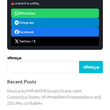
ഷെയർ ചെയ്യൂ
WhatsApp
Telegram
Facebook
Twitter / X
തിരയുക
തിരയുക
Recent Posts
Musical മുതൽ ജയിൽ Escape Drama വരെ:
Connecticut Stages-ൽ അമേരിക്കൻ Independence-ന്റെ
250-ആം വാർഷികം