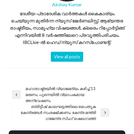
Akshay Kumar
ദേശീയ-പ്രാദേശിക വാർത്തകൾ കൈകാര്യം
ചെയ്യുന്ന മുതിർന്ന ന്യൂസ് ജേർണലിസ്റ്റ്. ആഭ്യന്തര
രാഷ്ട്രീയം, സാമൂഹ്യ വിഷയങ്ങൾ, ക്രൈം റിപ്പോർട്ടിങ്ങ്
എന്നിവയിൽ 8 വർഷത്തിലേറെ പ്രവൃത്തിപരിചയം.
IBCLive-ൽ ഹെഡ് ന്യൂസ് കറസ്പോണ്ടന്റ്.
View all posts
പോസ്റ്റുകളിലൂടെ
മഹാരാഷ്ട്രയിൽ വ്യാജമദ്യം കഴിച്ച് 13
മരണം; പുനെയിൽ വ്യാപകമായ
Previous
അന്വേഷണം
Post
ബ്രിട്ടീഷ് കാലഘട്ടത്തിലെ പൈതൃക
കേന്ദ്രങ്ങൾ സംരക്ഷിക്കണം: കേന്ദ്ര മന്ത്രി
Next
ഗജേന്ദ്ര സിംഗ് ഷെഖാവത്ത്
Post