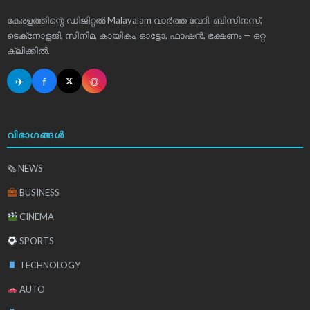
കേരളത്തിന്റെ ഡിജിറ്റൽ Malayalam വാർത്ത വേദി. ബിസിനസ്,
ടെക്‌നോളജി, സിനിമ, കായികം, ഓട്ടോ, ഫാഷൻ, ഭക്ഷണം — ഒറ്റ
ക്ലിക്കിൽ.
✈
f
◎
𝕏
വിഭാഗങ്ങൾ
🗞 NEWS
BUSINESS
CINEMA
SPORTS
TECHNOLOGY
AUTO