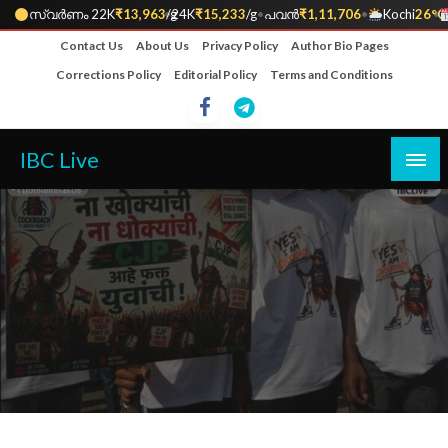
സ്വർണം 22K
₹13,963
•
/g
24K
₹15,233
/g
•
പവൻ
₹1,11,706
•
Kochi
26°C
•
Skip
Contact Us
About Us
Privacy Policy
Author Bio Pages
to
Corrections Policy
Editorial Policy
Terms and Conditions
content
IBC Live