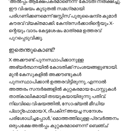
‘അൽപ്പം ആക്ഷേപകരമാണെന്ന്’ കോടതി നിരീക്ഷിച്ചു.
ഈ വിഷയം കൂടുതൽ സമഗ്രമായി
പരിഗണിക്കണമെന്ന് ജസ്റ്റിസ് പുരുഷൈന്ദ്ര കുമാർ
കൗരവ് വ്യക്തമാക്കി. കേന്ദ്രസർക്കാരിന്റെയും X-
ന്റെയും വാദം കേട്ടശേഷം മാത്രമേ ഉത്തരവ്
പുറപ്പെടുവിക്കൂ.
ഇതെന്തുകൊണ്ട്?
X അക്കൗണ്ട് പുനഃസ്ഥാപിക്കാനുള്ള
അഭ്യർത്ഥനയിൽ കോടതിക്ക് സംശയങ്ങളുണ്ടായി.
മുൻ കേസുകളിൽ അക്കൗണ്ടുകൾ
പുനഃസ്ഥാപിക്കാൻ ഉത്തരവിട്ടിരുന്നു, എന്നാൽ
അത്തരം സന്ദർഭങ്ങളിൽ കുറ്റകരമായ പോസ്റ്റുകൾ
താത്കാലികമായി തടയുകയായിരുന്നു പതിവ്.
നിലവിലെ വിഷയത്തിൽ, സോഷ്യൽ മീഡിയ
പ്ലാറ്റ്ഫോമായ X, ദീപകിന് അയച്ച സന്ദേശം
പരിശോധിച്ചപ്പോൾ, ‘മൊത്തത്തിലുള്ള പ്രവർത്തനം
ഒരുപക്ഷേ അൽപ്പം കുറ്റകരമാണെന്ന്’ ബെഞ്ച്