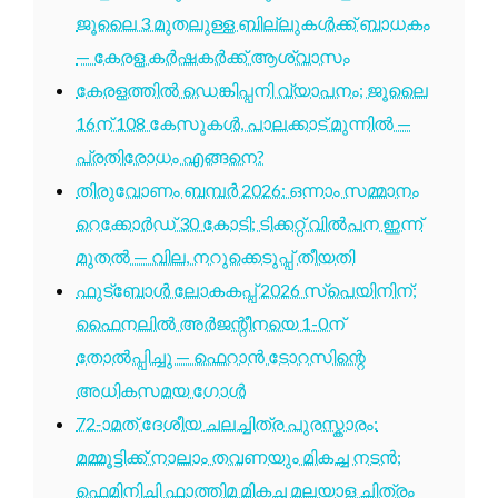
ജൂലൈ 3 മുതലുള്ള ബില്ലുകൾക്ക് ബാധകം
— കേരള കർഷകർക്ക് ആശ്വാസം
കേരളത്തിൽ ഡെങ്കിപ്പനി വ്യാപനം; ജൂലൈ
16ന് 108 കേസുകൾ, പാലക്കാട് മുന്നിൽ —
പ്രതിരോധം എങ്ങനെ?
തിരുവോണം ബമ്പർ 2026: ഒന്നാം സമ്മാനം
റെക്കോർഡ് 30 കോടി; ടിക്കറ്റ് വിൽപന ഇന്ന്
മുതൽ — വില, നറുക്കെടുപ്പ് തീയതി
ഫുട്ബോൾ ലോകകപ്പ് 2026 സ്പെയിനിന്;
ഫൈനലിൽ അർജന്റീനയെ 1-0ന്
തോൽപ്പിച്ചു — ഫെറാൻ ടോറസിന്റെ
അധികസമയ ഗോൾ
72-ാമത് ദേശീയ ചലച്ചിത്ര പുരസ്കാരം:
മമ്മൂട്ടിക്ക് നാലാം തവണയും മികച്ച നടൻ;
ഫെമിനിച്ചി ഫാത്തിമ മികച്ച മലയാള ചിത്രം