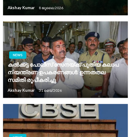
Akshay Kumar
8 ജൂലൈ 2026
NEWS
കൽക്കട്ട പോലീസ് സേനയ്ക്ക് പുതിയ കലാപ
നിയന്ത്രണ ഉപകരണങ്ങൾ: ഉന്നതതല
സമിതി രൂപീകരിച്ചു
Akshay Kumar
31 മെയ്‌ 2026