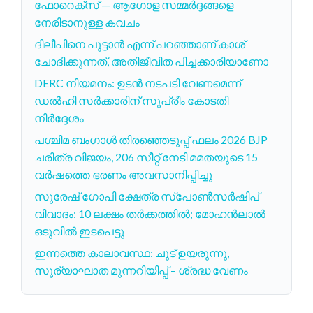
ഫോറെക്സ് — ആഗോള സമ്മര്‍ദ്ദങ്ങളെ
നേരിടാനുള്ള കവചം
ദിലീപിനെ പൂട്ടാൻ എന്ന് പറഞ്ഞാണ് കാശ്
ചോദിക്കുന്നത്, അതിജീവിത പിച്ചക്കാരിയാണോ
DERC നിയമനം: ഉടൻ നടപടി വേണമെന്ന്
ഡൽഹി സർക്കാരിന് സുപ്രീം കോടതി
നിർദ്ദേശം
പശ്ചിമ ബംഗാൾ തിരഞ്ഞെടുപ്പ് ഫലം 2026 BJP
ചരിത്ര വിജയം, 206 സീറ്റ് നേടി മമതയുടെ 15
വർഷത്തെ ഭരണം അവസാനിപ്പിച്ചു
സുരേഷ് ഗോപി ക്ഷേത്ര സ്‌പോൺസർഷിപ്‌
വിവാദം: 10 ലക്ഷം തർക്കത്തിൽ; മോഹൻലാൽ
ഒടുവിൽ ഇടപെട്ടു
ഇന്നത്തെ കാലാവസ്ഥ: ചൂട് ഉയരുന്നു,
സൂര്യാഘാത മുന്നറിയിപ്പ് – ശ്രദ്ധ വേണം