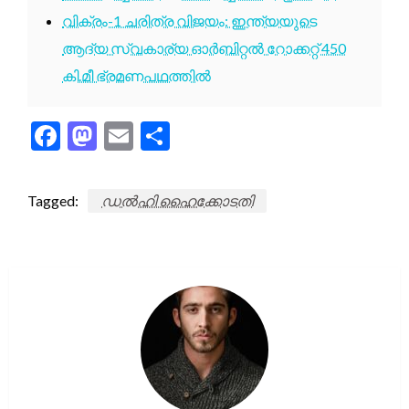
വിക്രം-1 ചരിത്ര വിജയം: ഇന്ത്യയുടെ
ആദ്യ സ്വകാര്യ ഓർബിറ്റൽ റോക്കറ്റ് 450
കി.മീ ഭ്രമണപഥത്തിൽ
Facebook
Mastodon
Email
Share
Tagged:
ഡൽഹി ഹൈക്കോടതി