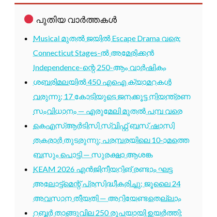
പുതിയ വാർത്തകൾ
Musical മുതൽ ജയിൽ Escape Drama വരെ:
Connecticut Stages-ൽ അമേരിക്കൻ
Independence-ന്റെ 250-ആം വാർഷികം
ശബരിമലയിൽ 450 എഐ ക്യാമറകൾ
വരുന്നു; 17 കോടിയുടെ ജനക്കൂട്ട നിയന്ത്രണ
സംവിധാനം — എരുമേലി മുതൽ പമ്പ വരെ
കെഎസ്ആർടിസി സ്വിഫ്റ്റ് ബസ് ഷാസി
തകരാർ തുടരുന്നു; പരമ്പരയിലെ 10-ാമത്തെ
ബസും പൊട്ടി — സുരക്ഷാ ആശങ്ക
KEAM 2026 എൻജിനീയറിങ് രണ്ടാം ഘട്ട
അലോട്ട്മെന്റ് പ്രസിദ്ധീകരിച്ചു; ജൂലൈ 24
അവസാന തീയതി — അറിയേണ്ടതെല്ലാം
റബ്ബർ താങ്ങുവില 250 രൂപയായി ഉയർത്തി;