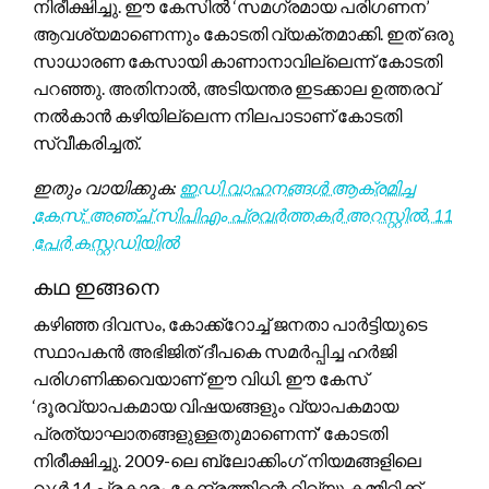
നിരീക്ഷിച്ചു. ഈ കേസിൽ ‘സമഗ്രമായ പരിഗണന’
ആവശ്യമാണെന്നും കോടതി വ്യക്തമാക്കി. ഇത് ഒരു
സാധാരണ കേസായി കാണാനാവില്ലെന്ന് കോടതി
പറഞ്ഞു. അതിനാൽ, അടിയന്തര ഇടക്കാല ഉത്തരവ്
നൽകാൻ കഴിയില്ലെന്ന നിലപാടാണ് കോടതി
സ്വീകരിച്ചത്.
ഇതും വായിക്കുക:
ഇഡി വാഹനങ്ങൾ ആക്രമിച്ച
കേസ്: അഞ്ച് സിപിഎം പ്രവർത്തകർ അറസ്റ്റിൽ, 11
പേർ കസ്റ്റഡിയിൽ
കഥ ഇങ്ങനെ
കഴിഞ്ഞ ദിവസം, കോക്ക്റോച്ച് ജനതാ പാർട്ടിയുടെ
സ്ഥാപകൻ അഭിജിത് ദീപകെ സമർപ്പിച്ച ഹർജി
പരിഗണിക്കവെയാണ് ഈ വിധി. ഈ കേസ്
‘ദൂരവ്യാപകമായ വിഷയങ്ങളും വ്യാപകമായ
പ്രത്യാഘാതങ്ങളുള്ളതുമാണെന്ന്’ കോടതി
നിരീക്ഷിച്ചു. 2009-ലെ ബ്ലോക്കിംഗ് നിയമങ്ങളിലെ
റൂൾ 14 പ്രകാരം കേന്ദ്രത്തിന്റെ റിവ്യൂ കമ്മിറ്റിക്ക്