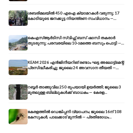
ശബരിമലയിൽ 450 എഐ ക്യാമറകൾ വരുന്നു; 17
കോടിയുടെ ജനക്കൂട്ട നിയന്ത്രണ സംവിധാനം —
എരുമേലി മുതൽ പമ്പ വരെ
കെഎസ്ആർടിസി സ്വിഫ്റ്റ് ബസ് ഷാസി തകരാർ
തുടരുന്നു; പരമ്പരയിലെ 10-ാമത്തെ ബസും പൊട്ടി —
സുരക്ഷാ ആശങ്ക
KEAM 2026 എൻജിനീയറിങ് രണ്ടാം ഘട്ട അലോട്ട്മെന്റ്
പ്രസിദ്ധീകരിച്ചു; ജൂലൈ 24 അവസാന തീയതി —
അറിയേണ്ടതെല്ലാം
റബ്ബർ താങ്ങുവില 250 രൂപയായി ഉയർത്തി; ജൂലൈ 3
മുതലുള്ള ബില്ലുകൾക്ക് ബാധകം — കേരള
കർഷകർക്ക് ആശ്വാസം
കേരളത്തിൽ ഡെങ്കിപ്പനി വ്യാപനം; ജൂലൈ 16ന് 108
കേസുകൾ, പാലക്കാട് മുന്നിൽ — പ്രതിരോധം
എങ്ങനെ?