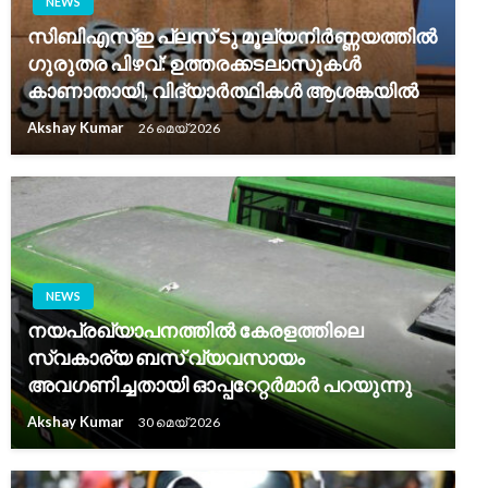
NEWS
സിബിഎസ്ഇ പ്ലസ് ടു മൂല്യനിർണ്ണയത്തിൽ
ഗുരുതര പിഴവ്: ഉത്തരക്കടലാസുകൾ
കാണാതായി, വിദ്യാർത്ഥികൾ ആശങ്കയിൽ
Akshay Kumar
26 മെയ്‌ 2026
NEWS
നയപ്രഖ്യാപനത്തിൽ കേരളത്തിലെ
സ്വകാര്യ ബസ് വ്യവസായം
അവഗണിച്ചതായി ഓപ്പറേറ്റർമാർ പറയുന്നു
Akshay Kumar
30 മെയ്‌ 2026