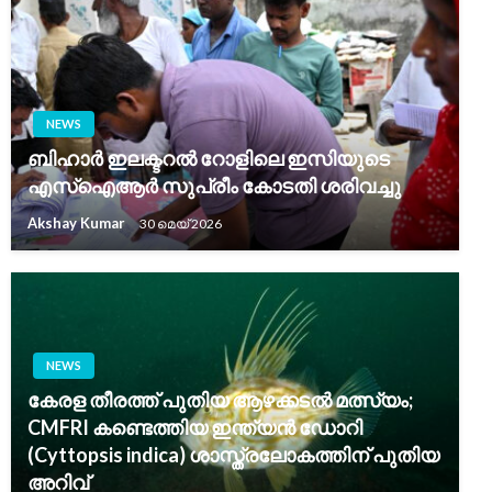
NEWS
ബിഹാർ ഇലക്ടറൽ റോളിലെ ഇസിയുടെ
എസ്ഐആർ സുപ്രീം കോടതി ശരിവച്ചു
Akshay Kumar
30 മെയ്‌ 2026
NEWS
കേരള തീരത്ത് പുതിയ ആഴക്കടൽ മത്സ്യം;
CMFRI കണ്ടെത്തിയ ഇന്ത്യൻ ഡോറി
(Cyttopsis indica) ശാസ്ത്രലോകത്തിന് പുതിയ
അറിവ്