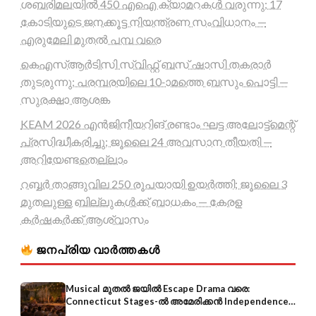
ശബരിമലയിൽ 450 എഐ ക്യാമറകൾ വരുന്നു; 17
കോടിയുടെ ജനക്കൂട്ട നിയന്ത്രണ സംവിധാനം —
എരുമേലി മുതൽ പമ്പ വരെ
കെഎസ്ആർടിസി സ്വിഫ്റ്റ് ബസ് ഷാസി തകരാർ
തുടരുന്നു; പരമ്പരയിലെ 10-ാമത്തെ ബസും പൊട്ടി —
സുരക്ഷാ ആശങ്ക
KEAM 2026 എൻജിനീയറിങ് രണ്ടാം ഘട്ട അലോട്ട്മെന്റ്
പ്രസിദ്ധീകരിച്ചു; ജൂലൈ 24 അവസാന തീയതി —
അറിയേണ്ടതെല്ലാം
റബ്ബർ താങ്ങുവില 250 രൂപയായി ഉയർത്തി; ജൂലൈ 3
മുതലുള്ള ബില്ലുകൾക്ക് ബാധകം — കേരള
കർഷകർക്ക് ആശ്വാസം
ജനപ്രിയ വാർത്തകൾ
Musical മുതൽ ജയിൽ Escape Drama വരെ:
Connecticut Stages-ൽ അമേരിക്കൻ Independence-
ന്റെ 250-ആം വാർഷികം