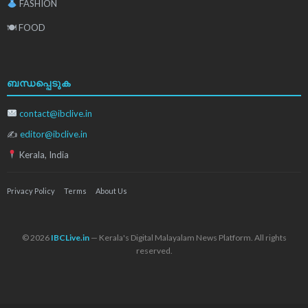
FASHION
🍽 FOOD
ബന്ധപ്പെടുക
contact@ibclive.in
✍
editor@ibclive.in
Kerala, India
Privacy Policy
Terms
About Us
© 2026
IBCLive.in
— Kerala's Digital Malayalam News Platform. All rights
reserved.