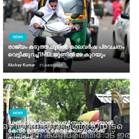
NEWS
രാജ്യം കടുത്ത ചൂടിൽ; കാലവർഷ പ്രവചനം
വെട്ടിക്കുറച്ച് IMD: ജൂണിൽ മഴ കുറയും
Akshay Kumar
31 മെയ്‌ 2026
NEWS
ഡൽഹി ജിംഖാന ക്ലബ്ബ്: സ്ഥലം ഒഴിയാൻ
കേന്ദ്ര ഉത്തരവ്, കേരള ക്ലബ്ബുകൾക്ക്
മുന്നറിയിപ്പ്