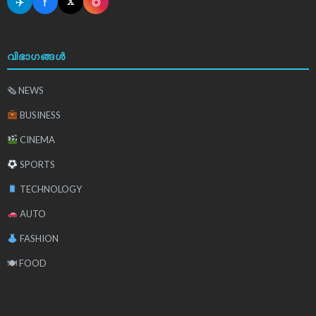
✈
f
◎
𝕏
വിഭാഗങ്ങൾ
🗞 NEWS
BUSINESS
CINEMA
SPORTS
TECHNOLOGY
AUTO
FASHION
🍽 FOOD