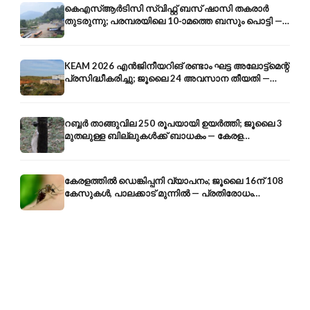
കെഎസ്ആർടിസി സ്വിഫ്റ്റ് ബസ് ഷാസി തകരാർ
തുടരുന്നു; പരമ്പരയിലെ 10-ാമത്തെ ബസും പൊട്ടി —
സുരക്ഷാ ആശങ്ക
KEAM 2026 എൻജിനീയറിങ് രണ്ടാം ഘട്ട അലോട്ട്മെന്റ്
പ്രസിദ്ധീകരിച്ചു; ജൂലൈ 24 അവസാന തീയതി —
അറിയേണ്ടതെല്ലാം
റബ്ബർ താങ്ങുവില 250 രൂപയായി ഉയർത്തി; ജൂലൈ 3
മുതലുള്ള ബില്ലുകൾക്ക് ബാധകം — കേരള
കർഷകർക്ക് ആശ്വാസം
കേരളത്തിൽ ഡെങ്കിപ്പനി വ്യാപനം; ജൂലൈ 16ന് 108
കേസുകൾ, പാലക്കാട് മുന്നിൽ — പ്രതിരോധം
എങ്ങനെ?