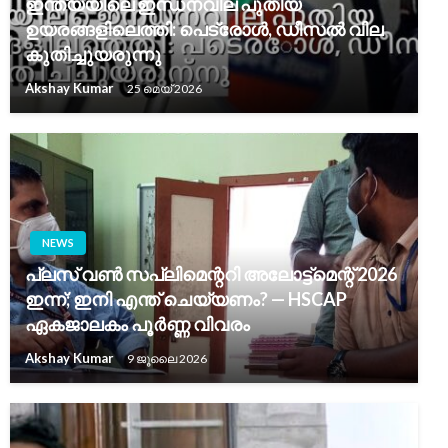
ഇന്ത്യയിലെ ഇന്ധനവില പുതിയ
ഉയരങ്ങളിലെത്തി: പെട്രോൾ, ഡീസൽ വില
കുതിച്ചുയരുന്നു
Akshay Kumar
25 മെയ്‌ 2026
NEWS
പ്ലസ് വൺ സപ്ലിമെന്ററി അലോട്ട്‌മെന്റ് 2026
ഇന്ന്; ഇനി എന്ത് ചെയ്യണം? — HSCAP
ഏകജാലകം പൂർണ്ണ വിവരം
Akshay Kumar
9 ജൂലൈ 2026