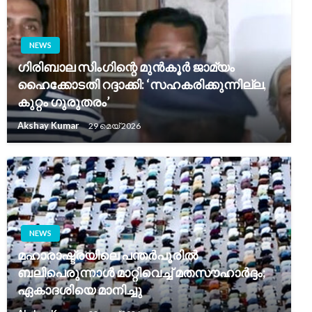
NEWS
ഗിരിബാല സിംഗിന്റെ മുൻകൂർ ജാമ്യം
ഹൈക്കോടതി റദ്ദാക്കി: ‘സഹകരിക്കുന്നില്ല,
കുറ്റം ഗുരുതരം’
Akshay Kumar
29 മെയ്‌ 2026
NEWS
മഹാരാഷ്ട്രയിലെ പന്തർപൂരിൽ
ബലിപെരുന്നാൾ മാറ്റിവെച്ച് മതസൗഹാർദ്ദം;
ഏകാദശിയെ മാനിച്ചു