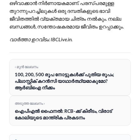
ഒഴിവാക്കാൻ നിർണായകമാണ്. പരസ്പരമുള്ള
തുറന്നുപറച്ചിലുകൾ ഒരു ദമ്പതികളുടെ ഭാവി
ജീവിതത്തിൽ വ്യക്തമായ ചിത്രം നൽകും. നല്ല
ബന്ധങ്ങൾ, സന്തോഷകരമായ ജീവിതം ഉറപ്പാക്കും.
വാർത്താ ഉറവിടം: IBCLive.in.
‹ മുൻ ലേഖനം
100, 200, 500 രൂപ നോട്ടുകൾക്ക് പുതിയ രൂപം;
പ്ലാസ്റ്റിക് കറൻസി യാഥാർത്ഥ്യമാകുമോ?
ആർബിഐ നീക്കം
അടുത്ത ലേഖനം ›
ഐപിഎൽ ഫൈനൽ: RCB-ക്ക് കിരീടം, വിരാട്
കോലിയുടെ മാന്ത്രിക പ്രകടനം