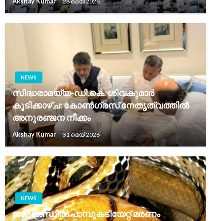
Akshay Kumar
28 മെയ്‌ 2026
NEWS
സിദ്ധരാമയ്യ-ഡി.കെ. ശിവകുമാർ
കൂടിക്കാഴ്ച: കോൺഗ്രസ് നേതൃത്വത്തിൽ
അനുരഞ്ജന നീക്കം
Akshay Kumar
31 മെയ്‌ 2026
NEWS
ജാർഖണ്ഡിൽ പാമ്പുകടിയേറ്റ് മരണം