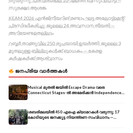
തുടരുന്നു; പരമ്പരയിലെ 10-ാമത്തെ ബസും പൊട്ടി —
സുരക്ഷാ ആശങ്ക
KEAM 2026 എൻജിനീയറിങ് രണ്ടാം ഘട്ട അലോട്ട്മെന്റ്
പ്രസിദ്ധീകരിച്ചു; ജൂലൈ 24 അവസാന തീയതി —
അറിയേണ്ടതെല്ലാം
റബ്ബർ താങ്ങുവില 250 രൂപയായി ഉയർത്തി; ജൂലൈ 3
മുതലുള്ള ബില്ലുകൾക്ക് ബാധകം — കേരള
കർഷകർക്ക് ആശ്വാസം
ജനപ്രിയ വാർത്തകൾ
Musical മുതൽ ജയിൽ Escape Drama വരെ:
Connecticut Stages-ൽ അമേരിക്കൻ Independence-
ന്റെ 250-ആം വാർഷികം
ശബരിമലയിൽ 450 എഐ ക്യാമറകൾ വരുന്നു; 17
കോടിയുടെ ജനക്കൂട്ട നിയന്ത്രണ സംവിധാനം —
എരുമേലി മുതൽ പമ്പ വരെ