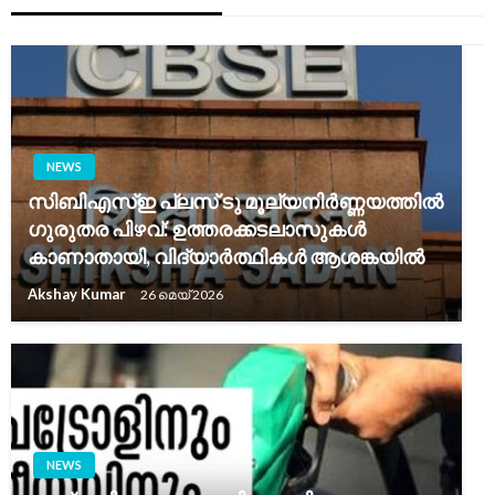
NEWS
സിബിഎസ്ഇ പ്ലസ് ടു മൂല്യനിർണ്ണയത്തിൽ
ഗുരുതര പിഴവ്: ഉത്തരക്കടലാസുകൾ
കാണാതായി, വിദ്യാർത്ഥികൾ ആശങ്കയിൽ
Akshay Kumar
26 മെയ്‌ 2026
NEWS