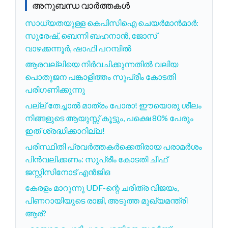
അനുബന്ധ വാർത്തകൾ
സാധ്യതയുള്ള കെപിസിഐ ചെയർമാൻമാർ:
സുരേഷ്, ബെന്നി ബഹനാൻ, ജോസ്
വാഴക്കന്നൂർ, ഷാഫി പറമ്പിൽ
ആരവല്ലിയെ നിർവചിക്കുന്നതിൽ വലിയ
പൊതുജന പങ്കാളിത്തം സുപ്രീം കോടതി
പരിഗണിക്കുന്നു
പല്ല് തേച്ചാൽ മാത്രം പോരാ! ഈയൊരു ശീലം
നിങ്ങളുടെ ആയുസ്സ് കൂട്ടും, പക്ഷെ 80% പേരും
ഇത് ശ്രദ്ധിക്കാറില്ല!
പരിസ്ഥിതി പ്രവർത്തകർക്കെതിരായ പരാമർശം
പിൻവലിക്കണം: സുപ്രീം കോടതി ചീഫ്
ജസ്റ്റിസിനോട് എൻജിഒ
കേരളം മാറുന്നു UDF-ന്റെ ചരിത്ര വിജയം,
പിണറായിയുടെ രാജി, അടുത്ത മുഖ്യമന്ത്രി
ആര്?