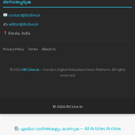
ബന്ധപ്പെടുക
contact@ibclive.in
✍
editor@ibclive.in
Kerala, India
Privacy Policy
Terms
About Us
© 2026
IBCLive.in
— Kerala's Digital Malayalam News Platform. All rights
reserved.
© 2026 IBCLive.in
എല്ലാ വാർത്തകളും കാണുക — All Articles Archive