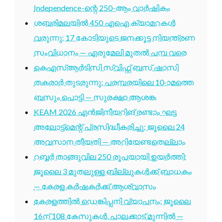
Independence-ന്റെ 250-ആം വാർഷികം
ശബരിമലയിൽ 450 എഐ ക്യാമറകൾ
വരുന്നു; 17 കോടിയുടെ ജനക്കൂട്ട നിയന്ത്രണ
സംവിധാനം — എരുമേലി മുതൽ പമ്പ വരെ
കെഎസ്ആർടിസി സ്വിഫ്റ്റ് ബസ് ഷാസി
തകരാർ തുടരുന്നു; പരമ്പരയിലെ 10-ാമത്തെ
ബസും പൊട്ടി — സുരക്ഷാ ആശങ്ക
KEAM 2026 എൻജിനീയറിങ് രണ്ടാം ഘട്ട
അലോട്ട്മെന്റ് പ്രസിദ്ധീകരിച്ചു; ജൂലൈ 24
അവസാന തീയതി — അറിയേണ്ടതെല്ലാം
റബ്ബർ താങ്ങുവില 250 രൂപയായി ഉയർത്തി;
ജൂലൈ 3 മുതലുള്ള ബില്ലുകൾക്ക് ബാധകം
— കേരള കർഷകർക്ക് ആശ്വാസം
കേരളത്തിൽ ഡെങ്കിപ്പനി വ്യാപനം; ജൂലൈ
16ന് 108 കേസുകൾ, പാലക്കാട് മുന്നിൽ —