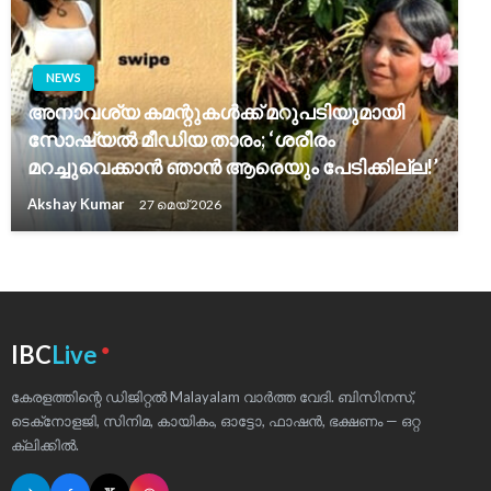
NEWS
അനാവശ്യ കമന്റുകൾക്ക് മറുപടിയുമായി
സോഷ്യൽ മീഡിയ താരം; ‘ശരീരം
മറച്ചുവെക്കാൻ ഞാൻ ആരെയും പേടിക്കില്ല!’
Akshay Kumar
27 മെയ്‌ 2026
●
IBC
Live
കേരളത്തിന്റെ ഡിജിറ്റൽ Malayalam വാർത്ത വേദി. ബിസിനസ്,
ടെക്‌നോളജി, സിനിമ, കായികം, ഓട്ടോ, ഫാഷൻ, ഭക്ഷണം — ഒറ്റ
ക്ലിക്കിൽ.