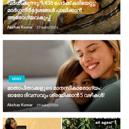
വർധിക്കുന്നു: 9,438 പേർക്ക് കടിയേറ്റു;
മാർഗ്ഗനിർദ്ദേശങ്ങൾ പാലിക്കാൻ
ആരോഗ്യവകുപ്പ്
Akshay Kumar
27 മെയ്‌ 2026
NEWS
മാതാപിതാക്കളുടെ മാനസികാരോഗ്യം:
ഓരോ ദിവസവും ശ്രദ്ധിക്കാൻ 5 വഴികൾ!
Akshay Kumar
29 മെയ്‌ 2026