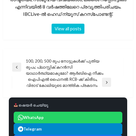
എന്നിവയിൽ 8 വർഷത്തിലേറെ പ്രവൃത്തിപരിചയം.
IBCLive-ൽ ഹെഡ് ന്യൂസ് കറസ്പോണ്ടന്റ്.
View all posts
പോസ്റ്റുകളിലൂടെ
100, 200, 500 രൂപ നോട്ടുകൾക്ക് പുതിയ
രൂപം; പ്ലാസ്റ്റിക് കറൻസി
Previous
യാഥാർത്ഥ്യമാകുമോ? ആർബിഐ നീക്കം
Post
ഐപിഎൽ ഫൈനൽ: RCB-ക്ക് കിരീടം,
Next
വിരാട് കോലിയുടെ മാന്ത്രിക പ്രകടനം
Post
ഷെയർ ചെയ്യൂ
WhatsApp
Telegram