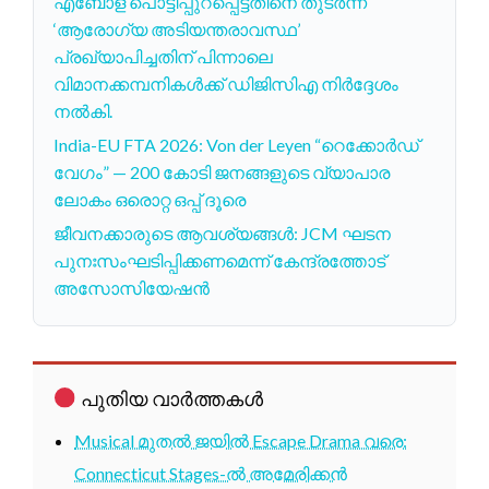
എബോള പൊട്ടിപ്പുറപ്പെട്ടതിനെ തുടർന്ന്
‘ആരോഗ്യ അടിയന്തരാവസ്ഥ’
പ്രഖ്യാപിച്ചതിന് പിന്നാലെ
വിമാനക്കമ്പനികൾക്ക് ഡിജിസിഎ നിർദ്ദേശം
നൽകി.
India-EU FTA 2026: Von der Leyen “റെക്കോർഡ്
വേഗം” — 200 കോടി ജനങ്ങളുടെ വ്യാപാര
ലോകം ഒരൊറ്റ ഒപ്പ് ദൂരെ
ജീവനക്കാരുടെ ആവശ്യങ്ങൾ: JCM ഘടന
പുനഃസംഘടിപ്പിക്കണമെന്ന് കേന്ദ്രത്തോട്
അസോസിയേഷൻ
പുതിയ വാർത്തകൾ
Musical മുതൽ ജയിൽ Escape Drama വരെ:
Connecticut Stages-ൽ അമേരിക്കൻ