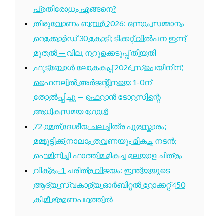
പ്രതിരോധം എങ്ങനെ?
തിരുവോണം ബമ്പർ 2026: ഒന്നാം സമ്മാനം
റെക്കോർഡ് 30 കോടി; ടിക്കറ്റ് വിൽപന ഇന്ന്
മുതൽ — വില, നറുക്കെടുപ്പ് തീയതി
ഫുട്ബോൾ ലോകകപ്പ് 2026 സ്പെയിനിന്;
ഫൈനലിൽ അർജന്റീനയെ 1-0ന്
തോൽപ്പിച്ചു — ഫെറാൻ ടോറസിന്റെ
അധികസമയ ഗോൾ
72-ാമത് ദേശീയ ചലച്ചിത്ര പുരസ്കാരം:
മമ്മൂട്ടിക്ക് നാലാം തവണയും മികച്ച നടൻ;
ഫെമിനിച്ചി ഫാത്തിമ മികച്ച മലയാള ചിത്രം
വിക്രം-1 ചരിത്ര വിജയം: ഇന്ത്യയുടെ
ആദ്യ സ്വകാര്യ ഓർബിറ്റൽ റോക്കറ്റ് 450
കി.മീ ഭ്രമണപഥത്തിൽ