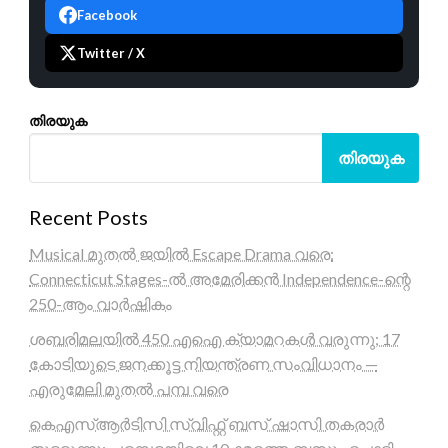
Facebook
Twitter / X
തിരയുക
തിരയുക
Recent Posts
Musical മുതൽ ജയിൽ Escape Drama വരെ:
Connecticut Stages-ൽ അമേരിക്കൻ Independence-ന്റെ
250-ആം വാർഷികം
ശബരിമലയിൽ 450 എഐ ക്യാമറകൾ വരുന്നു; 17
കോടിയുടെ ജനക്കൂട്ട നിയന്ത്രണ സംവിധാനം —
എരുമേലി മുതൽ പമ്പ വരെ
കെഎസ്ആർടിസി സ്വിഫ്റ്റ് ബസ് ഷാസി തകരാർ