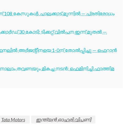
് 108 കേസുകൾ, പാലക്കാട് മുന്നിൽ — പ്രതിരോധം
ോർഡ് 30 കോടി; ടിക്കറ്റ് വിൽപന ഇന്ന് മുതൽ —
നലിൽ അർജന്റീനയെ 1-0ന് തോൽപ്പിച്ചു — ഫെറാൻ
ക്ക് നാലാം തവണയും മികച്ച നടൻ; ഫെമിനിച്ചി ഫാത്തിമ
Tata Motors
ഇന്ത്യൻ ഓഹരി വിപണി