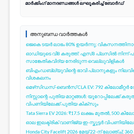
മാർക്കിംഗ് മാനദണ്ഡങ്ങൾ ലഘൂകരിച്ച് ബോർഡ്
അനുബന്ധ വാർത്തകൾ
ജെകെ ടയർ ലാഭം 80% ഉയർന്നു; വികസനത്തിനായി
ഓഡിയുടെ വി8 കരുത്ത്: എസ്8 പ്ലസിൽ നിന്ന
സാങ്കേതികവിദ്യ നേരിടുന്ന വെല്ലുവിളികൾ
ബിഎംഡബ്ല്യുവിന്റെ ഭാവി പ്ലാനുകളും നില
വിശകലനം
മെഴ്‌സിഡസ്-ബെൻസ് CLA EV: 792 കിലോമീറ്റർ
നിസ്സാന്റെ പുതിയ മാറ്റങ്ങൾ: യൂറോപ്പിലേക്ക് കരുത
വിപണിയിലേക്ക് പുതിയ കിക്സും
Tata Sierra EV 2026: ₹17.5 ലക്ഷം മുതൽ, 500 കിലോ
ഓല ഇലക്ട്രിക് വാണിജ്യ ഇ-സ്കൂട്ടർ വിപണിയിലേക
Honda City Facelift 2026 മേയ് 22-ന് ലോഞ്ച്; 360