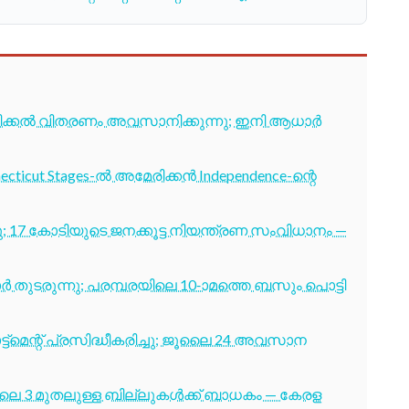
ടിക്കൽ വിതരണം അവസാനിക്കുന്നു; ഇനി ആധാർ
cticut Stages-ൽ അമേരിക്കൻ Independence-ന്റെ
7 കോടിയുടെ ജനക്കൂട്ട നിയന്ത്രണ സംവിധാനം —
തുടരുന്നു; പരമ്പരയിലെ 10-ാമത്തെ ബസും പൊട്ടി
ട്മെന്റ് പ്രസിദ്ധീകരിച്ചു; ജൂലൈ 24 അവസാന
ൂലൈ 3 മുതലുള്ള ബില്ലുകൾക്ക് ബാധകം — കേരള