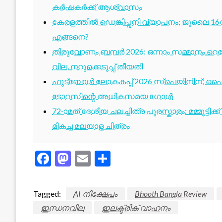
കർഷകർക്ക് ആശ്വാസം
കേരളത്തിൽ ഡെങ്കിപ്പനി വ്യാപനം; ജൂലൈ 16ന
എങ്ങനെ?
തിരുവോണം ബമ്പർ 2026: ഒന്നാം സമ്മാനം റെക്ക
വില, നറുക്കെടുപ്പ് തീയതി
ഫുട്ബോൾ ലോകകപ്പ് 2026 സ്പെയിനിന്; ഫൈ
ടോറസിന്റെ അധികസമയ ഗോൾ
72-ാമത് ദേശീയ ചലച്ചിത്ര പുരസ്കാരം: മമ്മൂട്ടി
മികച്ച മലയാള ചിത്രം
Facebook
Mastodon
Email
Share
Tagged:
AI നിക്ഷേപം
Bhooth Bangla Review
ഇന്ധനവില
ഇലക്ട്രിക് വാഹനം