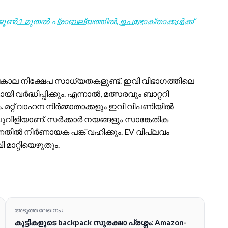
: ജൂൺ 1 മുതൽ പ്രാബല്യത്തിൽ, ഉപഭോക്താക്കൾക്ക്
ർഘകാല നിക്ഷേപ സാധ്യതകളുണ്ട്. ഇവി വിഭാഗത്തിലെ
വർദ്ധിപ്പിക്കും. എന്നാൽ, മത്സരവും ബാറ്ററി
. മറ്റ് വാഹന നിർമ്മാതാക്കളും ഇവി വിപണിയിൽ
വെല്ലുവിളിയാണ്. സർക്കാർ നയങ്ങളും സാങ്കേതിക
ന്നതിൽ നിർണായക പങ്ക് വഹിക്കും. EV വിപ്ലവം
ാറ്റിയെഴുതും.
അടുത്ത ലേഖനം ›
കുട്ടികളുടെ backpack സുരക്ഷാ പ്രശ്നം: Amazon-