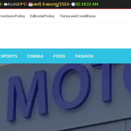
2
•
Kochi
24°C
•
ശനി, 8 ഓഗസ്റ്റ് 2026
•
02:18:33 AM
rections Policy
Editorial Policy
Terms and Conditions
SPORTS
CINEMA
FOOD
FASHION