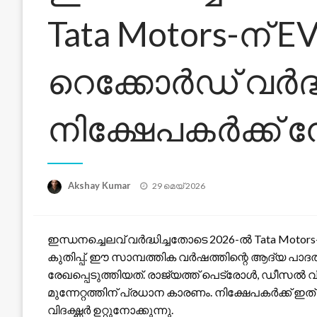
Tata Motors-ന് E
റെക്കോർഡ് വർദ്
നിക്ഷേപകർക്ക് നേ
Posted
Akshay Kumar
29 മെയ്‌ 2026
on
ഇന്ധനച്ചെലവ് വർദ്ധിച്ചതോടെ 2026-ൽ Tata Motors
കുതിപ്പ്. ഈ സാമ്പത്തിക വർഷത്തിന്റെ ആദ്യ പാദത
രേഖപ്പെടുത്തിയത്. രാജ്യത്ത് പെട്രോൾ, ഡീസൽ 
മുന്നേറ്റത്തിന് പ്രധാന കാരണം. നിക്ഷേപകർക്ക്
വിദഗ്ദ്ധർ ഉറ്റുനോക്കുന്നു.