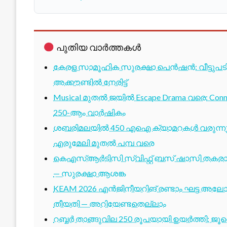
പുതിയ വാർത്തകൾ
കേരള സാമൂഹിക സുരക്ഷാ പെൻഷൻ: വീട്ടുപ
അക്കൗണ്ടിൽ നേരിട്ട്
Musical മുതൽ ജയിൽ Escape Drama വരെ: Conne
250-ആം വാർഷികം
ശബരിമലയിൽ 450 എഐ ക്യാമറകൾ വരുന്നു; 1
എരുമേലി മുതൽ പമ്പ വരെ
കെഎസ്ആർടിസി സ്വിഫ്റ്റ് ബസ് ഷാസി തകരാർ 
— സുരക്ഷാ ആശങ്ക
KEAM 2026 എൻജിനീയറിങ് രണ്ടാം ഘട്ട അലോട്
തീയതി — അറിയേണ്ടതെല്ലാം
റബ്ബർ താങ്ങുവില 250 രൂപയായി ഉയർത്തി; ജ