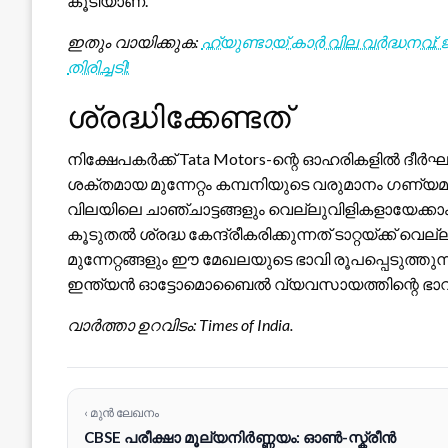
കൂടിയാണ്.
ഇതും വായിക്കുക:
ഹ്യുണ്ടായ് കാർ വില വർദ്ധനവ്
തിരിച്ചടി!
ശ്രദ്ധിക്കേണ്ടത്
നിക്ഷേപകർക്ക് Tata Motors-ന്റെ ഓഹരികളിൽ ദീ
ശക്തമായ മുന്നേറ്റം കമ്പനിയുടെ വരുമാനം ഗണ്യമായി 
വിലയിലെ ചാഞ്ചാട്ടങ്ങളും വെല്ലുവിളികളായേക്കാം
കൂടുതൽ ശ്രദ്ധ കേന്ദ്രീകരിക്കുന്നത് ടാറ്റയ്ക്ക് 
മുന്നേറ്റങ്ങളും ഈ മേഖലയുടെ ഭാവി രൂപപ്പെടുത്തു
ഇന്ത്യൻ ഓട്ടോമൊബൈൽ വ്യവസായത്തിന്റെ ഭാവി മ
വാർത്താ ഉറവിടം: Times of India.
‹ മുൻ ലേഖനം
CBSE പരീക്ഷാ മൂല്യനിർണ്ണയം: ഓൺ-സ്ക്രീൻ