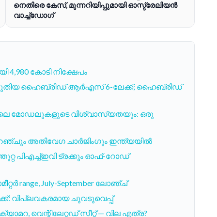
നെതിരെ കേസ്, മുന്നറിയിപ്പുമായി ഓസ്ട്രേലിയൻ
വാച്ച്‌ഡോഗ്
 4,980 കോടി നിക്ഷേപം
് പുതിയ ഹൈബ്രിഡ് ആർഎസ് 6-ലേക്ക്; ഹൈബ്രിഡ്
വിലെ മോഡലുകളുടെ വിശ്വാസ്യതയും: ഒരു
 റേഞ്ചും അതിവേഗ ചാർജിംഗും ഇന്ത്യയിൽ
്തുറ്റ പിഎച്ച്ഇവി ട്രക്കും ഓഫ്-റോഡ്
മീറ്റർ range, July-September ലോഞ്ച്
്ക്: വിപ്ലവകരമായ ചുവടുവെപ്പ്
 ക്യാമറ, വെന്റിലേറ്റഡ് സീറ്റ് — വില എത്ര?