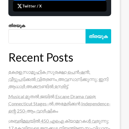
Twitter / X
തിരയുക
തിരയുക
Recent Posts
കേരള സാമൂഹിക സുരക്ഷാ പെൻഷൻ:
വീട്ടുപടിക്കൽ വിതരണം അവസാനിക്കുന്നു; ഇനി
ആധാർ അക്കൗണ്ടിൽ നേരിട്ട്
Musical മുതൽ ജയിൽ Escape Drama വരെ:
Connecticut Stages-ൽ അമേരിക്കൻ Independence-
ന്റെ 250-ആം വാർഷികം
ശബരിമലയിൽ 450 എഐ ക്യാമറകൾ വരുന്നു;
17 കോടിയുടെ ജനക്കൂട്ട നിയന്ത്രണ സംവിധാനം