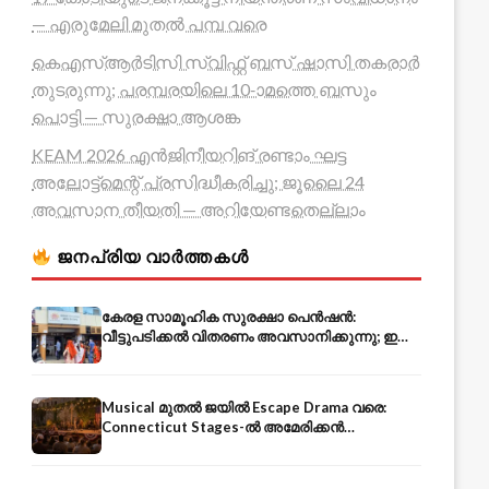
— എരുമേലി മുതൽ പമ്പ വരെ
കെഎസ്ആർടിസി സ്വിഫ്റ്റ് ബസ് ഷാസി തകരാർ
തുടരുന്നു; പരമ്പരയിലെ 10-ാമത്തെ ബസും
പൊട്ടി — സുരക്ഷാ ആശങ്ക
KEAM 2026 എൻജിനീയറിങ് രണ്ടാം ഘട്ട
അലോട്ട്മെന്റ് പ്രസിദ്ധീകരിച്ചു; ജൂലൈ 24
അവസാന തീയതി — അറിയേണ്ടതെല്ലാം
ജനപ്രിയ വാർത്തകൾ
കേരള സാമൂഹിക സുരക്ഷാ പെൻഷൻ:
വീട്ടുപടിക്കൽ വിതരണം അവസാനിക്കുന്നു; ഇനി
ആധാർ അക്കൗണ്ടിൽ നേരിട്ട്
Musical മുതൽ ജയിൽ Escape Drama വരെ:
Connecticut Stages-ൽ അമേരിക്കൻ
Independence-ന്റെ 250-ആം വാർഷികം