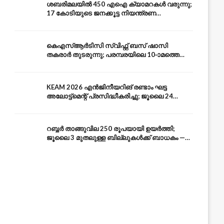
ശബരിമലയിൽ 450 എഐ ക്യാമറകൾ വരുന്നു;
17 കോടിയുടെ ജനക്കൂട്ട നിയന്ത്രണ
സംവിധാനം — എരുമേലി മുതൽ പമ്പ വരെ
കെഎസ്ആർടിസി സ്വിഫ്റ്റ് ബസ് ഷാസി
തകരാർ തുടരുന്നു; പരമ്പരയിലെ 10-ാമത്തെ
ബസും പൊട്ടി — സുരക്ഷാ ആശങ്ക
KEAM 2026 എൻജിനീയറിങ് രണ്ടാം ഘട്ട
അലോട്ട്മെന്റ് പ്രസിദ്ധീകരിച്ചു; ജൂലൈ 24
അവസാന തീയതി — അറിയേണ്ടതെല്ലാം
റബ്ബർ താങ്ങുവില 250 രൂപയായി ഉയർത്തി;
ജൂലൈ 3 മുതലുള്ള ബില്ലുകൾക്ക് ബാധകം —
കേരള കർഷകർക്ക് ആശ്വാസം