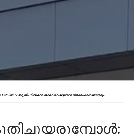
RS-ന് EV ബുക്കിംഗിൽ റെക്കോർഡ് വർദ്ധനവ്, നിക്ഷേപകർക്ക് നേട്ടം?
ുതിച്ചുയരുമ്പോൾ: