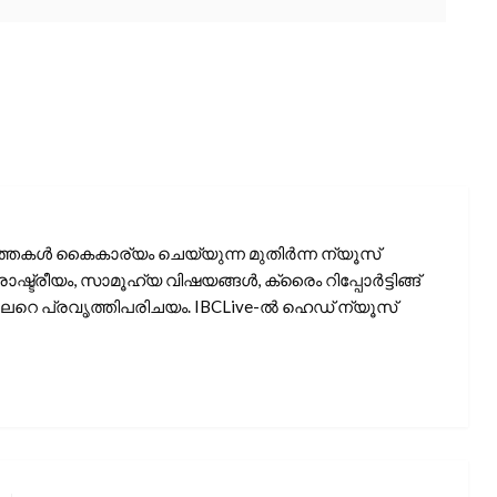
്തകൾ കൈകാര്യം ചെയ്യുന്ന മുതിർന്ന ന്യൂസ്
രാഷ്ട്രീയം, സാമൂഹ്യ വിഷയങ്ങൾ, ക്രൈം റിപ്പോർട്ടിങ്ങ്
േറെ പ്രവൃത്തിപരിചയം. IBCLive-ൽ ഹെഡ് ന്യൂസ്