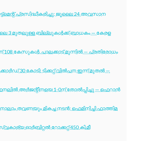
ട്മെന്റ് പ്രസിദ്ധീകരിച്ചു; ജൂലൈ 24 അവസാന
ൂലൈ 3 മുതലുള്ള ബില്ലുകൾക്ക് ബാധകം — കേരള
് 108 കേസുകൾ, പാലക്കാട് മുന്നിൽ — പ്രതിരോധം
ോർഡ് 30 കോടി; ടിക്കറ്റ് വിൽപന ഇന്ന് മുതൽ —
നലിൽ അർജന്റീനയെ 1-0ന് തോൽപ്പിച്ചു — ഫെറാൻ
ക്ക് നാലാം തവണയും മികച്ച നടൻ; ഫെമിനിച്ചി ഫാത്തിമ
വകാര്യ ഓർബിറ്റൽ റോക്കറ്റ് 450 കി.മീ