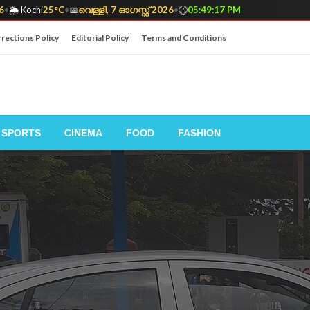
6
•
🌦️ Kochi
25°C
•
📅
വെള്ളി, 7 ഓഗസ്റ്റ് 2026
•
🕐
05:49:18 PM
rections Policy
Editorial Policy
Terms and Conditions
SPORTS
CINEMA
FOOD
FASHION