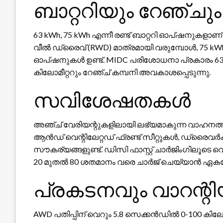
ബാറ്ററിയും റേഞ്ചും
63 kWh, 75 kWh എന്നീ രണ്ട് ബാറ്ററി ഓപ്ഷനുകളാണ
വീൽ ഡ്രൈവ് (RWD) മാത്രമായി വരുമ്പോൾ, 75 kW
ഓപ്ഷനുകൾ ഉണ്ട്. MIDC പരിശോധനാ പ്രകാരം 63 kWh 
കിലോമീറ്ററും റേഞ്ച് കമ്പനി അവകാശപ്പെടുന്നു.
സവിശേഷതകൾ
അഞ്ച് വേരിയന്റുകളിലായി ലഭ്യമാകുന്ന വാഹനത്തിൽ 
ആൻഡ് വെന്റിലേറ്റഡ് ഫ്രണ്ട് സീറ്റുകൾ, ഡ്രൈവർ
സൗകര്യങ്ങളുണ്ട്. ഡിസി ഫാസ്റ്റ് ചാർജിംഗിലൂടെ വെറു
20 മുതൽ 80 ശതമാനം വരെ ചാർജ് ചെയ്യാൻ ഏകദേശം 2
പ്രകടനവും വാറന്റി
AWD പതിപ്പിന് വെറും 5.8 സെക്കൻഡിൽ 0-100 കിലോമ