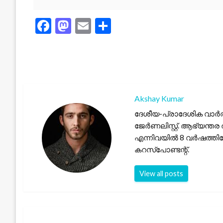
Facebook
Mastodon
Email
Share
Akshay Kumar
ദേശീയ-പ്രാദേശിക വാർത
ജേർണലിസ്റ്റ്. ആഭ്യന്തര 
എന്നിവയിൽ 8 വർഷത്തില
കറസ്പോണ്ടന്റ്.
View all posts