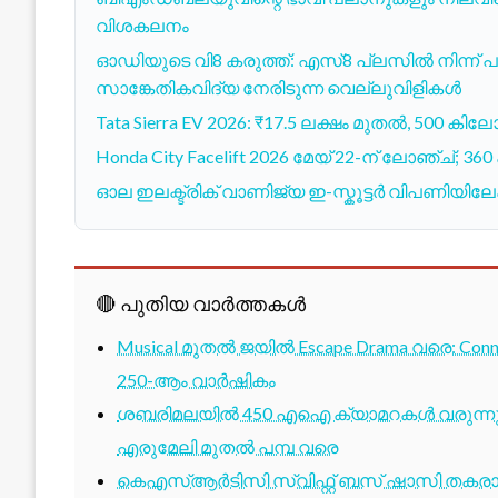
വിശകലനം
ഓഡിയുടെ വി8 കരുത്ത്: എസ്8 പ്ലസിൽ നിന്ന
സാങ്കേതികവിദ്യ നേരിടുന്ന വെല്ലുവിളികൾ
Tata Sierra EV 2026: ₹17.5 ലക്ഷം മുതൽ, 500 കിലോ
Honda City Facelift 2026 മേയ് 22-ന് ലോഞ്ച്; 360
ഓല ഇലക്ട്രിക് വാണിജ്യ ഇ-സ്കൂട്ടർ വിപണിയിലേക
🔴 പുതിയ വാർത്തകൾ
Musical മുതൽ ജയിൽ Escape Drama വരെ: Conne
250-ആം വാർഷികം
ശബരിമലയിൽ 450 എഐ ക്യാമറകൾ വരുന്നു; 1
എരുമേലി മുതൽ പമ്പ വരെ
കെഎസ്ആർടിസി സ്വിഫ്റ്റ് ബസ് ഷാസി തകരാർ 