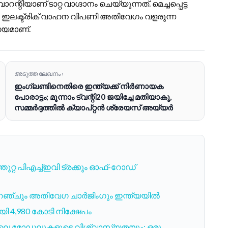
്റിയാണ് ടാറ്റ വാഗ്ദാനം ചെയ്യുന്നത്. മെച്ചപ്പെട്ട
ഇലക്ട്രിക് വാഹന വിപണി അതിവേഗം വളരുന്ന
േയമാണ്.
അടുത്ത ലേഖനം ›
ഇംഗ്ലണ്ടിനെതിരെ ഇന്ത്യക്ക് നിർണായക
പോരാട്ടം; മൂന്നാം ട്വന്റി20 ജയിച്ചേ മതിയാകൂ,
സമ്മർദ്ദത്തിൽ ക്യാപ്റ്റൻ ശ്രേയസ് അയ്യർ
്തുറ്റ പിഎച്ച്ഇവി ട്രക്കും ഓഫ്-റോഡ്
 റേഞ്ചും അതിവേഗ ചാർജിംഗും ഇന്ത്യയിൽ
 4,980 കോടി നിക്ഷേപം
വിലെ മോഡലുകളുടെ വിശ്വാസ്യതയും: ഒരു