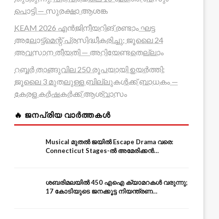
പൊട്ടി — സുരക്ഷാ ആശങ്ക
KEAM 2026 എൻജിനീയറിങ് രണ്ടാം ഘട്ട
അലോട്ട്മെന്റ് പ്രസിദ്ധീകരിച്ചു; ജൂലൈ 24
അവസാന തീയതി — അറിയേണ്ടതെല്ലാം
റബ്ബർ താങ്ങുവില 250 രൂപയായി ഉയർത്തി;
ജൂലൈ 3 മുതലുള്ള ബില്ലുകൾക്ക് ബാധകം —
കേരള കർഷകർക്ക് ആശ്വാസം
🔥 ജനപ്രിയ വാർത്തകൾ
Musical മുതൽ ജയിൽ Escape Drama വരെ:
Connecticut Stages-ൽ അമേരിക്കൻ
Independence-ന്റെ 250-ആം വാർഷികം
ശബരിമലയിൽ 450 എഐ ക്യാമറകൾ വരുന്നു;
17 കോടിയുടെ ജനക്കൂട്ട നിയന്ത്രണ
സംവിധാനം — എരുമേലി മുതൽ പമ്പ വരെ