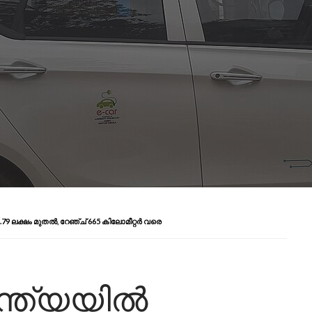
.79 ലക്ഷം മുതൽ, റേഞ്ച് 665 കിലോമീറ്റർ വരെ
ഇന്ത്യയിൽ