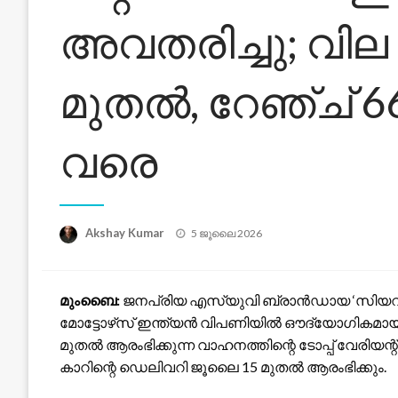
അവതരിച്ചു; വില 
മുതൽ, റേഞ്ച് 66
വരെ
Posted
Akshay Kumar
5 ജൂലൈ 2026
on
മുംബൈ:
ജനപ്രിയ എസ്‌യുവി ബ്രാൻഡായ ‘സിയറ’യുടെ
മോട്ടോഴ്‌സ് ഇന്ത്യൻ വിപണിയിൽ ഔദ്യോഗികമായി അവ
മുതൽ ആരംഭിക്കുന്ന വാഹനത്തിന്റെ ടോപ്പ് വേരിയന്റ്
കാറിന്റെ ഡെലിവറി ജൂലൈ 15 മുതൽ ആരംഭിക്കും.