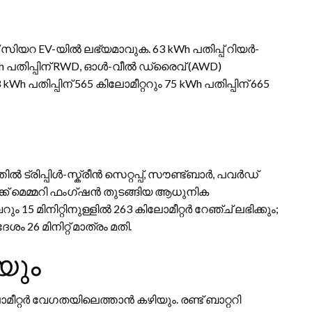
് സിയറ EV-യിൽ ലഭ്യമാവുക. 63 kWh പതിപ്പ് റിയർ-
h പതിപ്പിന് RWD, ഓൾ-വീൽ ഡ്രൈവ് (AWD)
പതിപ്പിന് 565 കിലോമീറ്ററും 75 kWh പതിപ്പിന് 665
ട്രിപ്പിൾ-സ്ക്രീൻ സെറ്റപ്പ്, സൗണ്ട്ബാർ, പവർഡ്
ക്ക് മെമ്മറി ഫംഗ്ഷൻ തുടങ്ങിയ ആധുനിക
ം 15 മിനിറ്റിനുള്ളിൽ 263 കിലോമീറ്റർ റേഞ്ച് ലഭിക്കും;
6 മിനിറ്റ് മാത്രം മതി.
യും
ീറ്റർ വേഗതയിലെത്താൻ കഴിയും. രണ്ട് ബാറ്ററി