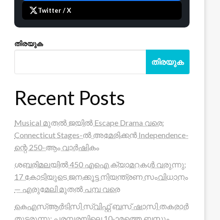
Twitter / X
തിരയുക
തിരയുക
Recent Posts
Musical മുതൽ ജയിൽ Escape Drama വരെ:
Connecticut Stages-ൽ അമേരിക്കൻ Independence-
ന്റെ 250-ആം വാർഷികം
ശബരിമലയിൽ 450 എഐ ക്യാമറകൾ വരുന്നു;
17 കോടിയുടെ ജനക്കൂട്ട നിയന്ത്രണ സംവിധാനം
— എരുമേലി മുതൽ പമ്പ വരെ
കെഎസ്ആർടിസി സ്വിഫ്റ്റ് ബസ് ഷാസി തകരാർ
തുടരുന്നു; പരമ്പരയിലെ 10-ാമത്തെ ബസും