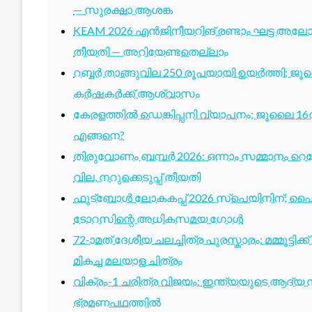
— സുരക്ഷാ ആശങ്ക
KEAM 2026 എൻജിനീയറിങ് രണ്ടാം ഘട്ട അലോട്
തീയതി — അറിയേണ്ടതെല്ലാം
റബ്ബർ താങ്ങുവില 250 രൂപയായി ഉയർത്തി; ജ
കർഷകർക്ക് ആശ്വാസം
കേരളത്തിൽ ഡെങ്കിപ്പനി വ്യാപനം; ജൂലൈ 16ന
എങ്ങനെ?
തിരുവോണം ബമ്പർ 2026: ഒന്നാം സമ്മാനം റെക്ക
വില, നറുക്കെടുപ്പ് തീയതി
ഫുട്ബോൾ ലോകകപ്പ് 2026 സ്പെയിനിന്; ഫൈ
ടോറസിന്റെ അധികസമയ ഗോൾ
72-ാമത് ദേശീയ ചലച്ചിത്ര പുരസ്കാരം: മമ്മൂട്ടി
മികച്ച മലയാള ചിത്രം
വിക്രം-1 ചരിത്ര വിജയം: ഇന്ത്യയുടെ ആദ്യ സ്
ഭ്രമണപഥത്തിൽ