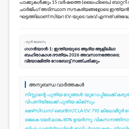
പാക്കുകൾക്കും 15 വർഷത്തെ (ലൈഫ്‌ടൈം) ബാറ്ററി വാറന
ചാർജിംഗ് അടിസ്ഥാന സൗകര്യങ്ങളോടെ ഇന്ത്യൻ 
ഘട്ടത്തിലാണ് സിയറ EV-യുടെ വരവ് എന്നത് ശ്രദ്ധ
‹ മുൻ ലേഖനം
ഗഗൻയാൻ-1: ഇന്ത്യയുടെ ആദ്യ ആളില്ലാ
ബഹിരാകാശ ദൗത്യം 2026 അവസാനത്തോടെ;
വ്യോമമിത്ര റോബോട്ട് സഞ്ചരിക്കും
അനുബന്ധ വാർത്തകൾ
നിസ്സാന്റെ പുതിയ മാറ്റങ്ങൾ: യൂറോപ്പിലേക്ക് കരുത
വിപണിയിലേക്ക് പുതിയ കിക്സും
മെഴ്‌സിഡസ്-ബെൻസ് CLA EV: 792 കിലോമീറ്റർ
ജെകെ ടയർ ലാഭം 80% ഉയർന്നു; വികസനത്തിനായി
ബിഎംഡബ്ല്യുവിന്റെ ഭാവി പ്ലാനുകളും നില