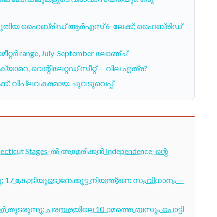
് പുതിയ ഹൈബ്രിഡ് ആർഎസ് 6-ലേക്ക്; ഹൈബ്രിഡ്
മീറ്റർ range, July-September ലോഞ്ച്
 ക്യാമറ, വെന്റിലേറ്റഡ് സീറ്റ് — വില എത്ര?
്ക്: വിപ്ലവകരമായ ചുവടുവെപ്പ്
cticut Stages-ൽ അമേരിക്കൻ Independence-ന്റെ
7 കോടിയുടെ ജനക്കൂട്ട നിയന്ത്രണ സംവിധാനം —
തുടരുന്നു; പരമ്പരയിലെ 10-ാമത്തെ ബസും പൊട്ടി