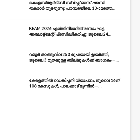
കെഎസ്ആർടിസി സ്വിഫ്റ്റ് ബസ് ഷാസി
തകരാർ തുടരുന്നു; പരമ്പരയിലെ 10-ാമത്തെ
ബസും പൊട്ടി — സുരക്ഷാ ആശങ്ക
KEAM 2026 എൻജിനീയറിങ് രണ്ടാം ഘട്ട
അലോട്ട്മെന്റ് പ്രസിദ്ധീകരിച്ചു; ജൂലൈ 24
അവസാന തീയതി — അറിയേണ്ടതെല്ലാം
റബ്ബർ താങ്ങുവില 250 രൂപയായി ഉയർത്തി;
ജൂലൈ 3 മുതലുള്ള ബില്ലുകൾക്ക് ബാധകം —
കേരള കർഷകർക്ക് ആശ്വാസം
കേരളത്തിൽ ഡെങ്കിപ്പനി വ്യാപനം; ജൂലൈ 16ന്
108 കേസുകൾ, പാലക്കാട് മുന്നിൽ —
പ്രതിരോധം എങ്ങനെ?