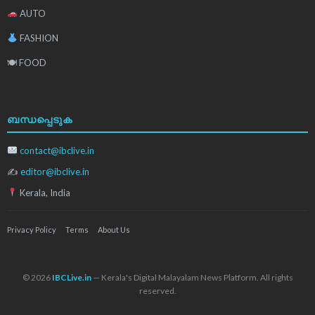
AUTO
FASHION
🍽 FOOD
ബന്ധപ്പെടുക
contact@ibclive.in
✍
editor@ibclive.in
Kerala, India
Privacy Policy
Terms
About Us
© 2026
IBCLive.in
— Kerala's Digital Malayalam News Platform. All rights
reserved.