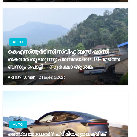
AUTO
കെഎസ്ആർടിസി സ്വിഫ്റ്റ് ബസ് ഷാസി
തകരാർ തുടരുന്നു; പരമ്പരയിലെ 10-ാമത്തെ
ബസും പൊട്ടി — സുരക്ഷാ ആശങ്ക
Akshay Kumar
21 ജൂലൈ 2026
AUTO
ടെസ്ല മോഡൽ Y പ്രീമിയം: ഇലക്ട്രിക്