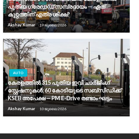
പുതിയ ഗ്രേഡഡ് സമ്പ്രദായം — ഏത്
കുറ്റത്തിന് എത്ര ശിക്ഷ?
Akshay Kumar
19 ജൂലൈ 2026
AUTO
കേരളത്തിൽ 315 പുതിയ ഇവി ചാർജിംഗ്
സ്റ്റേഷനുകൾ; 60 കോടിയുടെ സബ്‌സിഡിക്ക്
KSEB അപേക്ഷ — PM E-Drive രണ്ടാം ഘട്ടം
Akshay Kumar
10 ജൂലൈ 2026