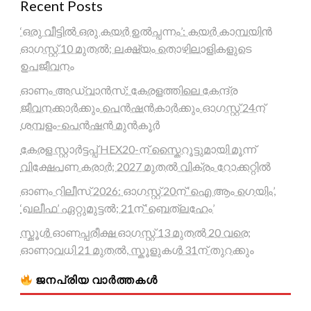
Recent Posts
‘ഒരു വീട്ടിൽ ഒരു കയർ ഉൽപ്പന്നം’: കയർ കാമ്പയിൻ
ഓഗസ്റ്റ് 10 മുതൽ; ലക്ഷ്യം തൊഴിലാളികളുടെ
ഉപജീവനം
ഓണം അഡ്വാൻസ്: കേരളത്തിലെ കേന്ദ്ര
ജീവനക്കാർക്കും പെൻഷൻകാർക്കും ഓഗസ്റ്റ് 24ന്
ശമ്പളം-പെൻഷൻ മുൻകൂർ
കേരള സ്റ്റാർട്ടപ്പ് HEX20-ന് സ്കൈറൂട്ടുമായി മൂന്ന്
വിക്ഷേപണ കരാർ; 2027 മുതൽ വിക്രം റോക്കറ്റിൽ
ഓണം റിലീസ് 2026: ഓഗസ്റ്റ് 20ന് ‘ഐ ആം ഗെയിം’,
‘ഖലീഫ’ ഏറ്റുമുട്ടൽ; 21ന് ‘ബെത്‌ലഹേം’
സ്കൂൾ ഓണപ്പരീക്ഷ ഓഗസ്റ്റ് 13 മുതൽ 20 വരെ;
ഓണാവധി 21 മുതൽ, സ്കൂളുകൾ 31ന് തുറക്കും
ജനപ്രിയ വാർത്തകൾ