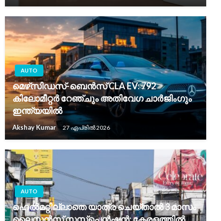
AUTO
മെഴ്‌സിഡസ്-ബെൻസ് CLA EV: 792
കിലോമീറ്റർ റേഞ്ചും അതിവേഗ ചാർജിംഗും
ഇന്ത്യയിൽ
Akshay Kumar
27 ഏപ്രിൽ 2026
AUTO
ഹെൽമറ്റില്ലാതെ യാത്ര ചെയ്താൽ 3 മാസം
ലൈസൻസ് സസ്പെൻഷൻ; കേരളത്തിൽ