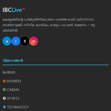
●
IBC
Live
കേരളത്തിന്റെ ഡിജിറ്റൽ Malayalam വാർത്ത വേദി. ബിസിനസ്,
ടെക്‌നോളജി, സിനിമ, കായികം, ഓട്ടോ, ഫാഷൻ, ഭക്ഷണം — ഒറ്റ
ക്ലിക്കിൽ.
✈
f
◎
𝕏
വിഭാഗങ്ങൾ
🗞 NEWS
BUSINESS
CINEMA
SPORTS
TECHNOLOGY