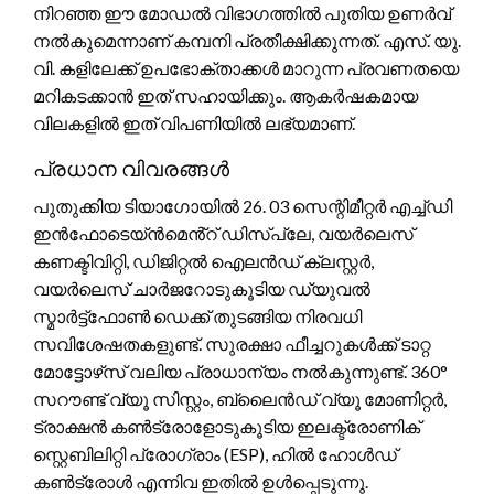
നിറഞ്ഞ ഈ മോഡൽ വിഭാഗത്തിൽ പുതിയ ഉണർവ്
നൽകുമെന്നാണ് കമ്പനി പ്രതീക്ഷിക്കുന്നത്. എസ്. യു.
വി. കളിലേക്ക് ഉപഭോക്താക്കൾ മാറുന്ന പ്രവണതയെ
മറികടക്കാൻ ഇത് സഹായിക്കും. ആകർഷകമായ
വിലകളിൽ ഇത് വിപണിയിൽ ലഭ്യമാണ്.
പ്രധാന വിവരങ്ങൾ
പുതുക്കിയ ടിയാഗോയിൽ 26. 03 സെന്റിമീറ്റർ എച്ച്‌ഡി
ഇൻഫോടെയ്ൻമെൻ്റ് ഡിസ്പ്ലേ, വയർലെസ്
കണക്ടിവിറ്റി, ഡിജിറ്റൽ ഐലൻഡ് ക്ലസ്റ്റർ,
വയർലെസ് ചാർജറോടുകൂടിയ ഡ്യുവൽ
സ്മാർട്ട്‌ഫോൺ ഡെക്ക് തുടങ്ങിയ നിരവധി
സവിശേഷതകളുണ്ട്. സുരക്ഷാ ഫീച്ചറുകൾക്ക് ടാറ്റ
മോട്ടോഴ്‌സ് വലിയ പ്രാധാന്യം നൽകുന്നുണ്ട്. 360°
സറൗണ്ട് വ്യൂ സിസ്റ്റം, ബ്ലൈൻഡ് വ്യൂ മോണിറ്റർ,
ട്രാക്ഷൻ കൺട്രോളോടുകൂടിയ ഇലക്ട്രോണിക്
സ്റ്റെബിലിറ്റി പ്രോഗ്രാം (ESP), ഹിൽ ഹോൾഡ്
കൺട്രോൾ എന്നിവ ഇതിൽ ഉൾപ്പെടുന്നു.