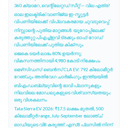
360 ക്യാമറ, വെന്റിലേറ്റഡ് സീറ്റ് — വില എത്ര?
ഓല ഇലക്ട്രിക് വാണിജ്യ ഇ-സ്കൂട്ടർ
വിപണിയിലേക്ക്: വിപ്ലവകരമായ ചുവടുവെപ്പ്
നിസ്സാന്റെ പുതിയ മാറ്റങ്ങൾ: യൂറോപ്പിലേക്ക്
കരുത്തുറ്റ പിഎച്ച്ഇവി ട്രക്കും ഓഫ്-റോഡ്
വിപണിയിലേക്ക് പുതിയ കിക്സും
ജെകെ ടയർ ലാഭം 80% ഉയർന്നു;
വികസനത്തിനായി 4,980 കോടി നിക്ഷേപം
മെഴ്‌സിഡസ്-ബെൻസ് CLA EV: 792 കിലോമീറ്റർ
റേഞ്ചും അതിവേഗ ചാർജിംഗും ഇന്ത്യയിൽ
ബിഎംഡബ്ല്യുവിന്റെ ഭാവി പ്ലാനുകളും
നിലവിലെ മോഡലുകളുടെ വിശ്വാസ്യതയും:
ഒരു വിശകലനം
Tata Sierra EV 2026: ₹17.5 ലക്ഷം മുതൽ, 500
കിലോമീറ്റർ range, July-September ലോഞ്ച്
ഓഡിയുടെ വി8 കരുത്ത്: എസ്8 പ്ലസിൽ നിന്ന്