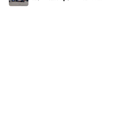
കൺസൾട്ടൻസി രംഗത്തേക്കും