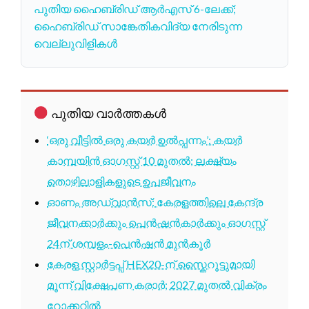
പുതിയ ഹൈബ്രിഡ് ആർഎസ് 6-ലേക്ക്;
ഹൈബ്രിഡ് സാങ്കേതികവിദ്യ നേരിടുന്ന
വെല്ലുവിളികൾ
പുതിയ വാർത്തകൾ
‘ഒരു വീട്ടിൽ ഒരു കയർ ഉൽപ്പന്നം’: കയർ
കാമ്പയിൻ ഓഗസ്റ്റ് 10 മുതൽ; ലക്ഷ്യം
തൊഴിലാളികളുടെ ഉപജീവനം
ഓണം അഡ്വാൻസ്: കേരളത്തിലെ കേന്ദ്ര
ജീവനക്കാർക്കും പെൻഷൻകാർക്കും ഓഗസ്റ്റ്
24ന് ശമ്പളം-പെൻഷൻ മുൻകൂർ
കേരള സ്റ്റാർട്ടപ്പ് HEX20-ന് സ്കൈറൂട്ടുമായി
മൂന്ന് വിക്ഷേപണ കരാർ; 2027 മുതൽ വിക്രം
റോക്കറ്റിൽ