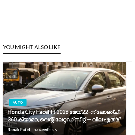
YOU MIGHT ALSO LIKE
AUTO
Honda City Facelift 2026 മേയ് 22-ന് ലോഞ്ച്;
360 ക്യാമറ, വെന്റിലേറ്റഡ് സീറ്റ് — വില എത്ര?
Ronak Patel
13 മെയ്‌ 2026