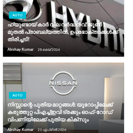
AUTO
ഹ്യുണ്ടായ് കാർ വില വർദ്ധനവ്: ജൂൺ 1
മുതൽ പ്രാബല്യത്തിൽ, ഉപഭോക്താക്കൾക്ക്
തിരിച്ചടി!
Akshay Kumar
28 മെയ്‌ 2026
AUTO
നിസ്സാന്റെ പുതിയ മാറ്റങ്ങൾ: യൂറോപ്പിലേക്ക്
കരുത്തുറ്റ പിഎച്ച്ഇവി ട്രക്കും ഓഫ്-റോഡ്
വിപണിയിലേക്ക് പുതിയ കിക്സും
Akshay Kumar
21 ഏപ്രിൽ 2026