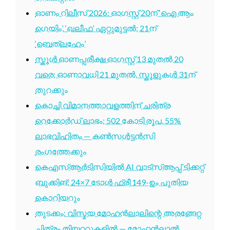
ഓണം റിലീസ് 2026: ഓഗസ്റ്റ് 20ന് ‘ഐ ആം
ഗെയിം’, ‘ഖലീഫ’ ഏറ്റുമുട്ടൽ; 21ന്
‘ബെത്‌ലഹേം’
സ്കൂൾ ഓണപ്പരീക്ഷ ഓഗസ്റ്റ് 13 മുതൽ 20
വരെ; ഓണാവധി 21 മുതൽ, സ്കൂളുകൾ 31ന്
തുറക്കും
കൊച്ചി വിമാനത്താവളത്തിന് ചരിത്ര
റെക്കോർഡ് ലാഭം; 502 കോടി രൂപ, 55%
ലാഭവിഹിതം — കൺസൾട്ടൻസി
രംഗത്തേക്കും
കെഎസ്ആർടിസിയിൽ AI വാട്സ്ആപ്പ് ടിക്കറ്റ്
ബുക്കിങ്; 24×7 ടോൾ ഫ്രീ 149-ഉം പുതിയ
കൊറിയറും
തുടക്കം: വിസ്മയ മോഹൻലാലിന്റെ അരങ്ങേറ്റ
ചിത്രം തിയറ്ററുകളിൽ — മോഹൻലാൽ