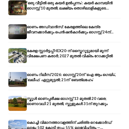
‘ഒരു വീട്ടിൽ ഒരു കയർ ഉൽപ്പന്നം’: കയർ കാമ്പയിൻ
ഓഗസ്റ്റ് 10 മുതൽ; ലക്ഷ്യം തൊഴിലാളികളുടെ
ഉപജീവനം
ഓണം അഡ്വാൻസ്: കേരളത്തിലെ കേന്ദ്ര
ജീവനക്കാർക്കും പെൻഷൻകാർക്കും ഓഗസ്റ്റ് 24ന്
ശമ്പളം-പെൻഷൻ മുൻകൂർ
കേരള സ്റ്റാർട്ടപ്പ് HEX20-ന് സ്കൈറൂട്ടുമായി മൂന്ന്
വിക്ഷേപണ കരാർ; 2027 മുതൽ വിക്രം റോക്കറ്റിൽ
ഓണം റിലീസ് 2026: ഓഗസ്റ്റ് 20ന് ‘ഐ ആം ഗെയിം’,
‘ഖലീഫ’ ഏറ്റുമുട്ടൽ; 21ന് ‘ബെത്‌ലഹേം’
സ്കൂൾ ഓണപ്പരീക്ഷ ഓഗസ്റ്റ് 13 മുതൽ 20 വരെ;
ഓണാവധി 21 മുതൽ, സ്കൂളുകൾ 31ന് തുറക്കും
കൊച്ചി വിമാനത്താവളത്തിന് ചരിത്ര റെക്കോർഡ്
ലാഭം; 502 കോടി രൂപ, 55% ലാഭവിഹിതം —