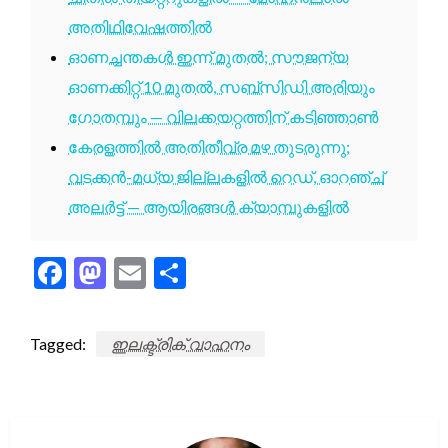
അതിഥിവേഷത്തിൽ
ഓണച്ചന്തകൾ ഇന്ന് മുതൽ; സൗജന്യ
ഓണക്കിറ്റ് 10 മുതൽ, സബ്സിഡി അരിയും
ഗോതമ്പും — വിലക്കയറ്റത്തിന് കടിഞ്ഞാൺ
കേരളത്തിൽ അതിതീവ്ര മഴ തുടരുന്നു;
വടക്കൻ-മധ്യ ജില്ലകളിൽ റെഡ്, ഓറഞ്ച്
അലർട്ട് — ആയിരങ്ങൾ ക്യാമ്പുകളിൽ
Facebook
Mastodon
Email
Share
Tagged:
ഇലക്ട്രിക് വാഹനം