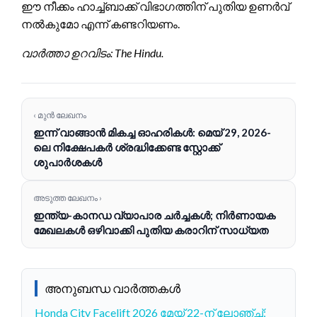
ഈ നീക്കം ഹാച്ച്ബാക്ക് വിഭാഗത്തിന് പുതിയ ഉണർവ്
നൽകുമോ എന്ന് കണ്ടറിയണം.
വാർത്താ ഉറവിടം: The Hindu.
‹ മുൻ ലേഖനം
ഇന്ന് വാങ്ങാൻ മികച്ച ഓഹരികൾ: മെയ് 29, 2026-
ലെ നിക്ഷേപകർ ശ്രദ്ധിക്കേണ്ട സ്റ്റോക്ക്
ശുപാർശകൾ
അടുത്ത ലേഖനം ›
ഇന്ത്യ-കാനഡ വ്യാപാര ചർച്ചകൾ; നിർണായക
മേഖലകൾ ഒഴിവാക്കി പുതിയ കരാറിന് സാധ്യത
അനുബന്ധ വാർത്തകൾ
Honda City Facelift 2026 മേയ് 22-ന് ലോഞ്ച്;