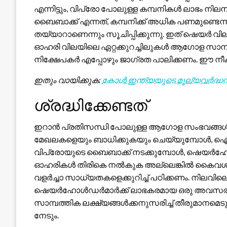
എന്നിട്ടും, വിപ്രോ പോലുള്ള കമ്പനികൾ ലാഭം നില
ബൈബാക്ക് എന്നത്, കമ്പനിക്ക് അധിക പണമുണ്
തയ്യാറാണെന്നും സൂചിപ്പിക്കുന്നു. ഇത് ഷെയർ വി
ഓഹരി വിലയിലെ ഏറ്റക്കുറച്ചിലുകൾ ആഗോള സാമ്പത
നിക്ഷേപകർ എപ്പോഴും ജാഗ്രത പാലിക്കണം. ഈ നീക്ക
ഇതും വായിക്കുക:
കോൾ ഇന്ത്യയുടെ മൂല്യവർദ്ധ
ശ്രദ്ധിക്കേണ്ടത്
ഇറാൻ പ്രതിസന്ധി പോലുള്ള ആഗോള സംഭവങ്ങൾ എണ
മേഖലകളെയും ബാധിക്കുകയും ചെയ്യുമ്പോൾ, ഐടി
വിപ്രോയുടെ ബൈബാക്ക് നടക്കുമ്പോൾ, ഷെയർഹോൾ
ഓഹരികൾ തിരികെ നൽകുക അല്ലെങ്കിൽ കൈവശം വയ
വളർച്ചാ സാധ്യതകളെക്കുറിച്ച് പഠിക്കണം. നിലവ
ഷെയർഹോൾഡർമാർക്ക് ലാഭകരമായ ഒരു അവസരമാണ
സാമ്പത്തിക ലക്ഷ്യങ്ങൾക്കനുസരിച്ച് തീരുമാനമെടുക
നേടും.