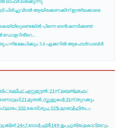
കൽ ഓഫർ ലഭിക്കുന്നു
 പിരിച്ചുവിടൽ ആയിരക്കണക്കിന് ഇന്ത്യക്കാരെ
യിലുണ്ടെങ്കിൽ പിന്നെ ടെൻഷനടിക്കണ്ട!
്യൺ ഡോളറിൻ്റെ…
 രൂപ നിക്ഷേപിക്കും; 5.6 ഏക്കറില്‍ ആഫോര്‍ഡബ്ള്‍
’, ‘ഖലീഫ’ ഏറ്റുമുട്ടൽ; 21ന് ‘ബെത്‌ലഹേം’
; ഓണാവധി 21 മുതൽ, സ്കൂളുകൾ 31ന് തുറക്കും
ഡ് ലാഭം; 502 കോടി രൂപ, 55% ലാഭവിഹിതം —
ബുക്കിങ്; 24×7 ടോൾ ഫ്രീ 149-ഉം പുതിയ കൊറിയറും