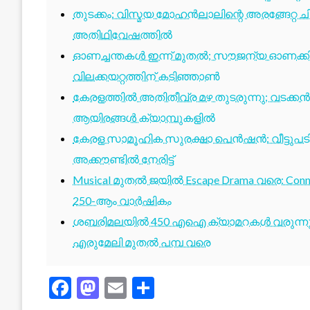
തുടക്കം: വിസ്മയ മോഹൻലാലിന്റെ അരങ്ങേറ്റ
അതിഥിവേഷത്തിൽ
ഓണച്ചന്തകൾ ഇന്ന് മുതൽ; സൗജന്യ ഓണക്കിറ
വിലക്കയറ്റത്തിന് കടിഞ്ഞാൺ
കേരളത്തിൽ അതിതീവ്ര മഴ തുടരുന്നു; വടക്കൻ
ആയിരങ്ങൾ ക്യാമ്പുകളിൽ
കേരള സാമൂഹിക സുരക്ഷാ പെൻഷൻ: വീട്ടുപ
അക്കൗണ്ടിൽ നേരിട്ട്
Musical മുതൽ ജയിൽ Escape Drama വരെ: Conne
250-ആം വാർഷികം
ശബരിമലയിൽ 450 എഐ ക്യാമറകൾ വരുന്നു; 1
എരുമേലി മുതൽ പമ്പ വരെ
Facebook
Mastodon
Email
Share