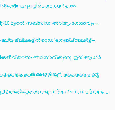
 ചിത്രം തിയറ്ററുകളിൽ — മോഹൻലാൽ
്റ് 10 മുതൽ, സബ്സിഡി അരിയും ഗോതമ്പും —
-മധ്യ ജില്ലകളിൽ റെഡ്, ഓറഞ്ച് അലർട്ട് —
ടിക്കൽ വിതരണം അവസാനിക്കുന്നു; ഇനി ആധാർ
cticut Stages-ൽ അമേരിക്കൻ Independence-ന്റെ
7 കോടിയുടെ ജനക്കൂട്ട നിയന്ത്രണ സംവിധാനം —