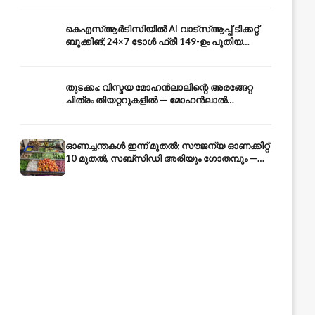
കെഎസ്ആർടിസിയിൽ AI വാട്സ്ആപ്പ് ടിക്കറ്റ്
ബുക്കിങ്; 24×7 ടോൾ ഫ്രീ 149-ഉം പുതിയ
കൊറിയറും
തുടക്കം: വിസ്മയ മോഹൻലാലിന്റെ അരങ്ങേറ്റ
ചിത്രം തിയറ്ററുകളിൽ — മോഹൻലാൽ
അതിഥിവേഷത്തിൽ
ഓണച്ചന്തകൾ ഇന്ന് മുതൽ; സൗജന്യ ഓണക്കിറ്റ്
10 മുതൽ, സബ്സിഡി അരിയും ഗോതമ്പും —
വിലക്കയറ്റത്തിന് കടിഞ്ഞാൺ