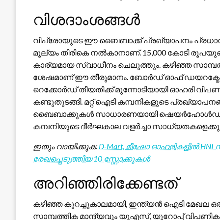
വിശദാംശങ്ങൾ
വിപ്രോയുടെ ഈ ബൈബാക്ക് പ്രഖ്യാപനം പ്രധാന
മൂല്യം തിരികെ നൽകാനാണ്. 15,000 കോടി രൂപയു
കാര്യമായ സ്വാധീനം ചെലുത്തും. കഴിഞ്ഞ സാമ്പ
ശേഷമാണ് ഈ തീരുമാനം. ബോർഡ് ഓഫ് ഡയറക്ടേഴ്സ്
റെക്കോർഡ് തീയതിക്ക് മുന്നോടിയായി ഓഹരി വി
കണ്ടുതുടങ്ങി. മറ്റ് ഐടി കമ്പനികളുടെ പ്രഖ്യാപന
ബൈബാക്കുകൾ സാധാരണയായി ഷെയർഹോൾഡർമാർക്
കമ്പനിയുടെ ദീർഘകാല വളർച്ചാ സാധ്യതകളെക്കുറി
ഇതും വായിക്കുക:
D-Mart, മീഷോ ഓഹരികളിൽ HNI നി
രേഖപ്പെടുത്തിയ 10 സ്റ്റോക്കുകൾ
അറിഞ്ഞിരിക്കേണ്ടത്
കഴിഞ്ഞ കുറച്ചുകാലമായി, ഇന്ത്യൻ ഐടി മേഖല ഒര
സാമ്പത്തിക മാന്ദ്യവും യുഎസ്, യൂറോപ്പ് വിപണ