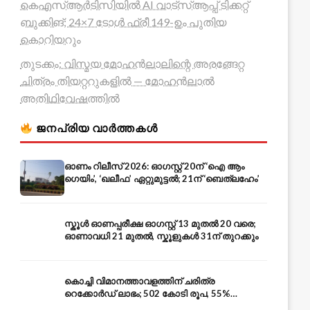
കെഎസ്ആർടിസിയിൽ AI വാട്സ്ആപ്പ് ടിക്കറ്റ്
ബുക്കിങ്; 24×7 ടോൾ ഫ്രീ 149-ഉം പുതിയ
കൊറിയറും
തുടക്കം: വിസ്മയ മോഹൻലാലിന്റെ അരങ്ങേറ്റ
ചിത്രം തിയറ്ററുകളിൽ — മോഹൻലാൽ
അതിഥിവേഷത്തിൽ
ജനപ്രിയ വാർത്തകൾ
ഓണം റിലീസ് 2026: ഓഗസ്റ്റ് 20ന് ‘ഐ ആം
ഗെയിം’, ‘ഖലീഫ’ ഏറ്റുമുട്ടൽ; 21ന് ‘ബെത്‌ലഹേം’
സ്കൂൾ ഓണപ്പരീക്ഷ ഓഗസ്റ്റ് 13 മുതൽ 20 വരെ;
ഓണാവധി 21 മുതൽ, സ്കൂളുകൾ 31ന് തുറക്കും
കൊച്ചി വിമാനത്താവളത്തിന് ചരിത്ര
റെക്കോർഡ് ലാഭം; 502 കോടി രൂപ, 55%
ലാഭവിഹിതം — കൺസൾട്ടൻസി രംഗത്തേക്കും