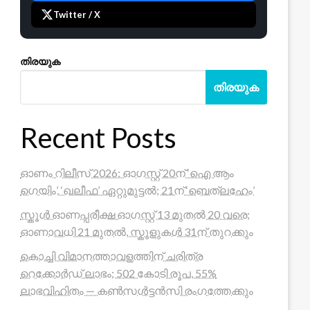
Twitter / X
തിരയുക
തിരയുക
Recent Posts
ഓണം റിലീസ് 2026: ഓഗസ്റ്റ് 20ന് ‘ഐ ആം
ഗെയിം’, ‘ഖലീഫ’ ഏറ്റുമുട്ടൽ; 21ന് ‘ബെത്‌ലഹേം’
സ്കൂൾ ഓണപ്പരീക്ഷ ഓഗസ്റ്റ് 13 മുതൽ 20 വരെ;
ഓണാവധി 21 മുതൽ, സ്കൂളുകൾ 31ന് തുറക്കും
കൊച്ചി വിമാനത്താവളത്തിന് ചരിത്ര
റെക്കോർഡ് ലാഭം; 502 കോടി രൂപ, 55%
ലാഭവിഹിതം — കൺസൾട്ടൻസി രംഗത്തേക്കും