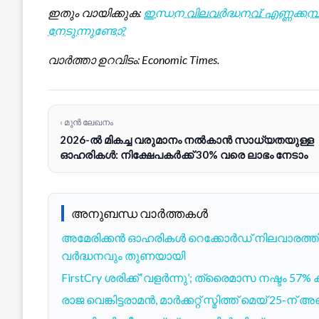
ഇതും വായിക്കുക:
ഇന്ധന വിലവർദ്ധനവ്: എണ്ണക്ക
നേടുന്നുണ്ടോ?
വാർത്താ ഉറവിടം: Economic Times.
‹ മുൻ ലേഖനം
2026-ൽ മികച്ച വരുമാനം നൽകാൻ സാധ്യതയുള്ള
ഓഹരികൾ: നിക്ഷേപകർക്ക് 30% വരെ ലാഭം നേടാം
അനുബന്ധ വാർത്തകൾ
അമേരിക്കൻ ഓഹരികൾ റെക്കോർഡ് നിലവാരത്തിലേ
വർദ്ധനവും തുണയായി
FirstCry ശരിക്ക് ‘വളർന്നു’; ത്രൈമാസ നഷ്ടം 57% കു
രാജ വെങ്കിട്ടരാമൻ, മാർക്കറ്റ് സ്മിത്ത് മെയ് 25-