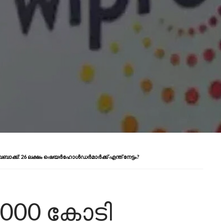
ാക്ക്: 26 ലക്ഷം ഷെയർഹോൾഡർമാർക്ക് എന്ത് നേട്ടം?
,000 കോടി