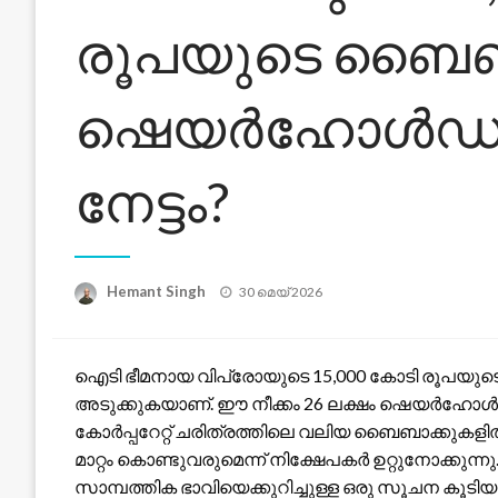
രൂപയുടെ ബൈബാക
ഷെയർഹോൾഡർമാർ
നേട്ടം?
Posted
Hemant Singh
30 മെയ്‌ 2026
on
ഐടി ഭീമനായ വിപ്രോയുടെ 15,000 കോടി രൂപയുട
അടുക്കുകയാണ്. ഈ നീക്കം 26 ലക്ഷം ഷെയർഹോൾഡ
കോർപ്പറേറ്റ് ചരിത്രത്തിലെ വലിയ ബൈബാക്കുകളി
മാറ്റം കൊണ്ടുവരുമെന്ന് നിക്ഷേപകർ ഉറ്റുനോക്കുന
സാമ്പത്തിക ഭാവിയെക്കുറിച്ചുള്ള ഒരു സൂചന കൂടിയാണ