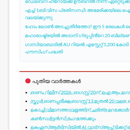
ഡെലിവറി ഹീറോയ്ക്ക് ഊബറിൽ നിന്ന് ഏറ്റെടുക്
എച്ച്-1ബി വിസ പ്രതിസന്ധി: അമേരിക്കയിലെ ഐടി
വലയ്ക്കുന്നു
ഹോം ലോൺ അടച്ചുതീർത്തോ? ഈ 5 രേഖകൾ കൈയ്
മഹാരാഷ്ട്രയിൽ അദാനി ഗ്രൂപ്പിൻ്റെ 20 ബില
ഗാസിയാബാദില്‍ AU റിയല്‍ എസ്റ്റേറ്റ് 1,200 കോടി
ഹൗസിംഗ് പദ്ധതി
പുതിയ വാർത്തകൾ
ഓണം റിലീസ് 2026: ഓഗസ്റ്റ് 20ന് ‘ഐ ആം ഗെയിം
സ്കൂൾ ഓണപ്പരീക്ഷ ഓഗസ്റ്റ് 13 മുതൽ 20 വരെ
കൊച്ചി വിമാനത്താവളത്തിന് ചരിത്ര റെക്കോർ
കൺസൾട്ടൻസി രംഗത്തേക്കും
കെഎസ്ആർടിസിയിൽ AI വാട്സ്ആപ്പ് ടിക്കറ്റ് 