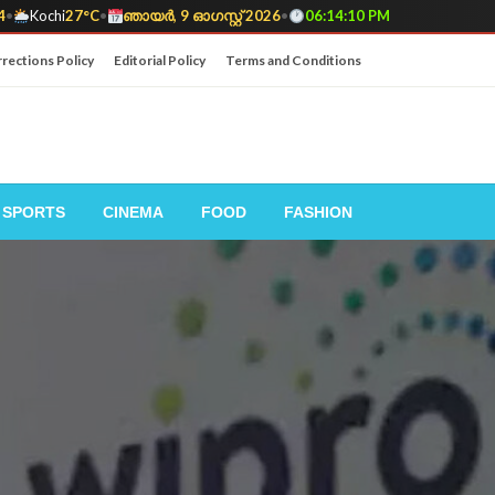
4
•
Kochi
27°C
•
ഞായർ, 9 ഓഗസ്റ്റ് 2026
•
06:14:12 PM
rections Policy
Editorial Policy
Terms and Conditions
SPORTS
CINEMA
FOOD
FASHION