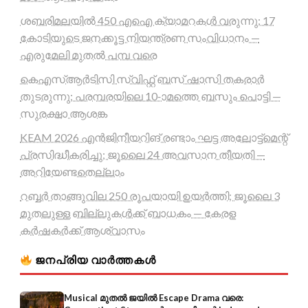
ശബരിമലയിൽ 450 എഐ ക്യാമറകൾ വരുന്നു; 17
കോടിയുടെ ജനക്കൂട്ട നിയന്ത്രണ സംവിധാനം —
എരുമേലി മുതൽ പമ്പ വരെ
കെഎസ്ആർടിസി സ്വിഫ്റ്റ് ബസ് ഷാസി തകരാർ
തുടരുന്നു; പരമ്പരയിലെ 10-ാമത്തെ ബസും പൊട്ടി —
സുരക്ഷാ ആശങ്ക
KEAM 2026 എൻജിനീയറിങ് രണ്ടാം ഘട്ട അലോട്ട്മെന്റ്
പ്രസിദ്ധീകരിച്ചു; ജൂലൈ 24 അവസാന തീയതി —
അറിയേണ്ടതെല്ലാം
റബ്ബർ താങ്ങുവില 250 രൂപയായി ഉയർത്തി; ജൂലൈ 3
മുതലുള്ള ബില്ലുകൾക്ക് ബാധകം — കേരള
കർഷകർക്ക് ആശ്വാസം
ജനപ്രിയ വാർത്തകൾ
Musical മുതൽ ജയിൽ Escape Drama വരെ: