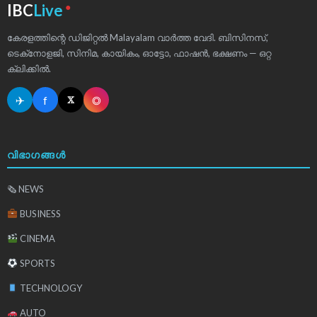
●
IBC
Live
കേരളത്തിന്റെ ഡിജിറ്റൽ Malayalam വാർത്ത വേദി. ബിസിനസ്,
ടെക്‌നോളജി, സിനിമ, കായികം, ഓട്ടോ, ഫാഷൻ, ഭക്ഷണം — ഒറ്റ
ക്ലിക്കിൽ.
✈
f
◎
𝕏
വിഭാഗങ്ങൾ
🗞 NEWS
BUSINESS
CINEMA
SPORTS
TECHNOLOGY
AUTO