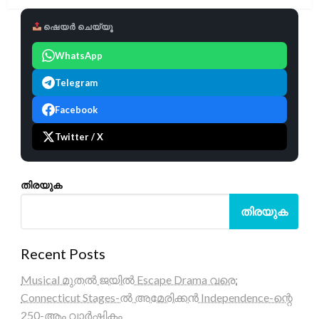
ഷെയർ ചെയ്യൂ
WhatsApp
Telegram
Facebook
Twitter / X
തിരയുക
തിരയുക
Recent Posts
Musical മുതൽ ജയിൽ Escape Drama വരെ:
Connecticut Stages-ൽ അമേരിക്കൻ Independence-ന്റെ
250-ആം വാർഷികം