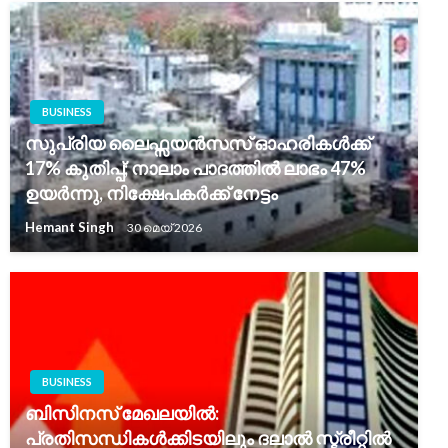
BUSINESS
സുപ്രിയ ലൈഫ്സയൻസസ് ഓഹരികൾക്ക്
17% കുതിപ്പ്; നാലാം പാദത്തിൽ ലാഭം 47%
ഉയർന്നു, നിക്ഷേപകർക്ക് നേട്ടം
Hemant Singh
30 മെയ്‌ 2026
BUSINESS
ബിസിനസ് മേഖലയിൽ:
പ്രതിസന്ധികൾക്കിടയിലും ദലാൽ സ്ട്രീറ്റിൽ