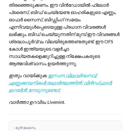
തിരഞ്ഞെടുക്കണം. ഈ വിൻഡോയിൽ ഫ്ലോർ
പ്രൈസ്, ബിഡ് ചെയ്യേണ്ട ഓഹരികളുടെ എണ്ണം,
ഓഫർ സൈസ്, ബിഡ്ഡിംഗ് സമയം
എന്നിവയുൾപ്പെടെയുള്ള പ്രധാന വിവരങ്ങൾ
ലഭിക്കും. ബിഡ് ചെയ്യുന്നതിന് മുമ്പ് ഈ വിവരങ്ങൾ
ശ്രദ്ധാപൂർവ്വം വിലയിരുത്തേണ്ടതുണ്ട്. ഈ OFS
കോൾ ഇന്ത്യയുടെ വളർച്ചാ
സാധ്യതകളെക്കുറിച്ചുള്ള നിക്ഷേപകരുടെ
ആത്മവിശ്വാസം ഉയർത്തുന്നു.
ഇതും വായിക്കുക:
ഇന്ധന വിലവർദ്ധനവ്:
എണ്ണക്കമ്പനികൾ യഥാർത്ഥത്തിൽ ‘വിൻഡ്‌ഫാൾ
ഗെയിൻ’ നേടുന്നുണ്ടോ?
വാർത്താ ഉറവിടം: Livemint.
‹ മുൻ ലേഖനം