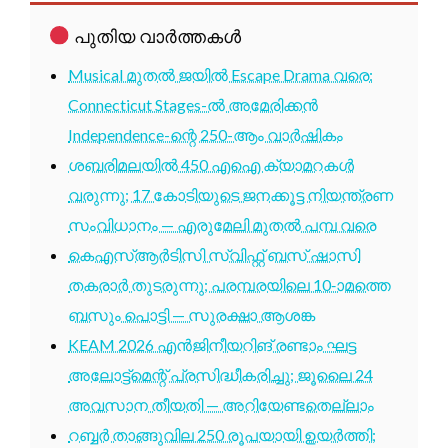
പുതിയ വാർത്തകൾ
Musical മുതൽ ജയിൽ Escape Drama വരെ:
Connecticut Stages-ൽ അമേരിക്കൻ
Independence-ന്റെ 250-ആം വാർഷികം
ശബരിമലയിൽ 450 എഐ ക്യാമറകൾ
വരുന്നു; 17 കോടിയുടെ ജനക്കൂട്ട നിയന്ത്രണ
സംവിധാനം — എരുമേലി മുതൽ പമ്പ വരെ
കെഎസ്ആർടിസി സ്വിഫ്റ്റ് ബസ് ഷാസി
തകരാർ തുടരുന്നു; പരമ്പരയിലെ 10-ാമത്തെ
ബസും പൊട്ടി — സുരക്ഷാ ആശങ്ക
KEAM 2026 എൻജിനീയറിങ് രണ്ടാം ഘട്ട
അലോട്ട്മെന്റ് പ്രസിദ്ധീകരിച്ചു; ജൂലൈ 24
അവസാന തീയതി — അറിയേണ്ടതെല്ലാം
റബ്ബർ താങ്ങുവില 250 രൂപയായി ഉയർത്തി;