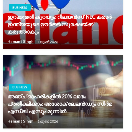
BUSINESS
ഇറക്കുമതി കുറയും: റിലയൻസ്-NLC കരാർ
ഇന്ത്യയുടെ ഊർജ്ജ സുരക്ഷയ്ക്ക്
കരുത്താകും
Hemant Singh
1 ജൂൺ 2026
BUSINESS
അഞ്ച് ഓഹരികളിൽ 20% ലാഭം
പ്രതീക്ഷിക്കാം: അശോക് ലേലൻഡും സിർമ
എസ്.ജി.എസും മുന്നിൽ
Hemant Singh
1 ജൂൺ 2026