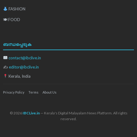
FASHION
🍽 FOOD
ബന്ധപ്പെടുക
contact@ibclive.in
✍
editor@ibclive.in
Kerala, India
Privacy Policy
Terms
About Us
© 2026
IBCLive.in
— Kerala's Digital Malayalam News Platform. All rights
reserved.