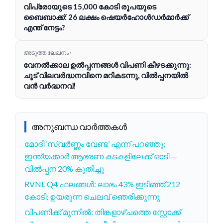
വിപ്രോയുടെ 15,000 കോടി രൂപയുടെ
ബൈബാക്ക്: 26 ലക്ഷം ഷെയർഹോൾഡർമാർക്ക്
എന്ത് നേട്ടം?
അടുത്ത ലേഖനം ›
വേനൽക്കാല ഉൽപ്പന്നങ്ങൾ വിപണി കീഴടക്കുന്നു:
ചൂട് വിലവർദ്ധനവിനെ മറികടന്നു, വിൽപ്പനയിൽ
വൻ വർദ്ധനവ്!
അനുബന്ധ വാർത്തകൾ
മോദി ‘സ്വർണ്ണം വേണ്ട’ എന്ന് പറഞ്ഞു;
ഇന്ത്യക്കാർ ആഭരണ കടകളിലേക്ക് ഓടി —
വിൽപ്പന 20% കുതിച്ചു
RVNL Q4 ഫലങ്ങള്‍: ലാഭം 43% ഇടിഞ്ഞ് 212
കോടി; ഉയരുന്ന ചെലവ് ഞെരിക്കുന്നു
വിപണിക്ക് മുന്നിൽ: തിങ്കളാഴ്ചത്തെ സ്റ്റോക്ക്