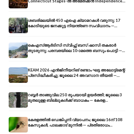
Connecticut Stages-ൽ അമേരിക്കൻ Independence-
ന്റെ 250-ആം വാർഷികം
ശബരിമലയിൽ 450 എഐ ക്യാമറകൾ വരുന്നു; 17
കോടിയുടെ ജനക്കൂട്ട നിയന്ത്രണ സംവിധാനം —
എരുമേലി മുതൽ പമ്പ വരെ
കെഎസ്ആർടിസി സ്വിഫ്റ്റ് ബസ് ഷാസി തകരാർ
തുടരുന്നു; പരമ്പരയിലെ 10-ാമത്തെ ബസും പൊട്ടി —
സുരക്ഷാ ആശങ്ക
KEAM 2026 എൻജിനീയറിങ് രണ്ടാം ഘട്ട അലോട്ട്മെന്റ്
പ്രസിദ്ധീകരിച്ചു; ജൂലൈ 24 അവസാന തീയതി —
അറിയേണ്ടതെല്ലാം
റബ്ബർ താങ്ങുവില 250 രൂപയായി ഉയർത്തി; ജൂലൈ 3
മുതലുള്ള ബില്ലുകൾക്ക് ബാധകം — കേരള
കർഷകർക്ക് ആശ്വാസം
കേരളത്തിൽ ഡെങ്കിപ്പനി വ്യാപനം; ജൂലൈ 16ന് 108
കേസുകൾ, പാലക്കാട് മുന്നിൽ — പ്രതിരോധം
എങ്ങനെ?