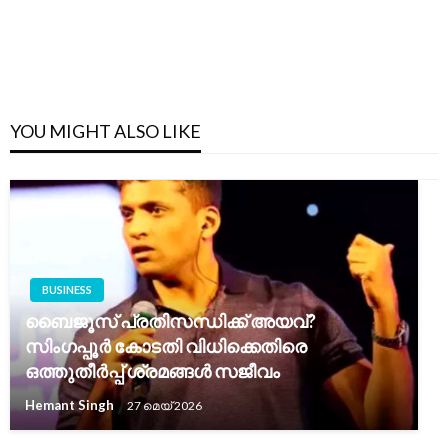
YOU MIGHT ALSO LIKE
BUSINESS
ബൈജൂസ് പ്രതിസന്ധിക്ക് അയവ്?
സിംഗപ്പൂർ കോടതി വിധിക്കെതിരെ
ഒത്തുതീർപ്പ് ശ്രമങ്ങൾ സജീവം
Hemant Singh
27 മെയ്‌ 2026