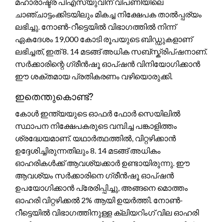
മഹാരാഷ്ട്ര പിഎസ്യുവിന് വിപണിയിലെ
ചാഞ്ചാട്ടംക്കിടയിലും മികച്ച നിക്ഷേപക താൽപ്പര്യം
ലഭിച്ചു. നോൺ-റീട്ടെയിൽ വിഭാഗത്തിൽ നിന്ന്
ഏകദേശം 19,000 കോടി രൂപയുടെ ബിഡ്ഡുകളാണ്
ലഭിച്ചത്, ഇത് 8. 14 മടങ്ങ് അധിക സബ്സ്ക്രിപ്ഷനാണ്.
സർക്കാരിന്റെ ഗ്രീൻഷൂ ഓപ്ഷൻ വിനിയോഗിക്കാൻ
ഈ ശക്തമായ പ്രതികരണം വഴിയൊരുക്കി.
ഇതെന്തുകൊണ്ട്?
കോൾ ഇന്ത്യയുടെ ഓഫർ ഫോർ സെയിലിൽ
സ്ഥാപന നിക്ഷേപകരുടെ വമ്പിച്ച പങ്കാളിത്തം
ശ്രദ്ധേയമാണ്. യഥാർത്ഥത്തിൽ, വിറ്റഴിക്കാൻ
ഉദ്ദേശിച്ചിരുന്നതിലും 8. 14 മടങ്ങ് അധികം
ഓഹരികൾക്ക് ആവശ്യക്കാർ ഉണ്ടായിരുന്നു. ഈ
ആവശ്യം സർക്കാരിനെ ഗ്രീൻഷൂ ഓപ്ഷൻ
ഉപയോഗിക്കാൻ പ്രേരിപ്പിച്ചു, അങ്ങനെ മൊത്തം
ഓഹരി വിറ്റഴിക്കൽ 2% ആയി ഉയർത്തി. നോൺ-
റീട്ടെയിൽ വിഭാഗത്തിനുള്ള ക്ലിയറിംഗ് വില ഓഹരി