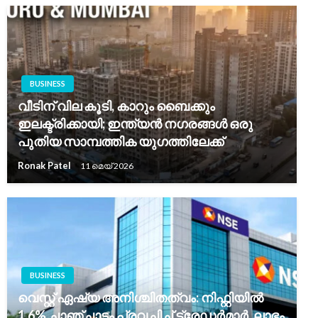
BUSINESS
വീടിന് വില കൂടി, കാറും ബൈക്കും
ഇലക്ട്രിക്കായി; ഇന്ത്യൻ നഗരങ്ങൾ ഒരു
പുതിയ സാമ്പത്തിക യുഗത്തിലേക്ക്
Ronak Patel
11 മെയ്‌ 2026
BUSINESS
വെസ്റ്റ് ഏഷ്യ അനിശ്ചിതത്വം: നിഫ്റ്റിയിൽ
1.6% ചാഞ്ചാട്ടം പ്രവചിച്ച് ട്രേഡർമാർ, ലാഭം