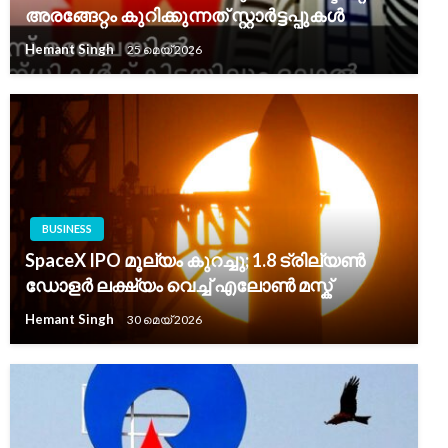
അരങ്ങേറ്റം കുറിക്കുന്നത് സ്റ്റാർട്ടപ്പുകൾ
Hemant Singh
25 മെയ്‌ 2026
BUSINESS
SpaceX IPO മൂല്യം കുറച്ചു; 1.8 ട്രില്യൺ
ഡോളർ ലക്ഷ്യം വെച്ച് എലോൺ മസ്ക്
Hemant Singh
30 മെയ്‌ 2026