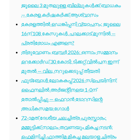
ജൂലൈ 3 മുതലുള്ള ബില്ലുകൾക്ക് ബാധകം
— കേരള കർഷകർക്ക് ആശ്വാസം
കേരളത്തിൽ ഡെങ്കിപ്പനി വ്യാപനം; ജൂലൈ
16ന് 108 കേസുകൾ, പാലക്കാട് മുന്നിൽ —
പ്രതിരോധം എങ്ങനെ?
തിരുവോണം ബമ്പർ 2026: ഒന്നാം സമ്മാനം
റെക്കോർഡ് 30 കോടി; ടിക്കറ്റ് വിൽപന ഇന്ന്
മുതൽ — വില, നറുക്കെടുപ്പ് തീയതി
ഫുട്ബോൾ ലോകകപ്പ് 2026 സ്പെയിനിന്;
ഫൈനലിൽ അർജന്റീനയെ 1-0ന്
തോൽപ്പിച്ചു — ഫെറാൻ ടോറസിന്റെ
അധികസമയ ഗോൾ
72-ാമത് ദേശീയ ചലച്ചിത്ര പുരസ്കാരം:
മമ്മൂട്ടിക്ക് നാലാം തവണയും മികച്ച നടൻ;
ഫെമിനിച്ചി ഫാത്തിമ മികച്ച മലയാള ചിത്രം