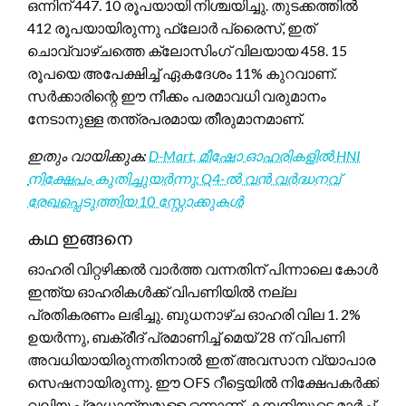
ഒന്നിന് 447. 10 രൂപയായി നിശ്ചയിച്ചു. തുടക്കത്തിൽ
412 രൂപയായിരുന്നു ഫ്ലോർ പ്രൈസ്, ഇത്
ചൊവ്വാഴ്ചത്തെ ക്ലോസിംഗ് വിലയായ 458. 15
രൂപയെ അപേക്ഷിച്ച് ഏകദേശം 11% കുറവാണ്.
സർക്കാരിന്റെ ഈ നീക്കം പരമാവധി വരുമാനം
നേടാനുള്ള തന്ത്രപരമായ തീരുമാനമാണ്.
ഇതും വായിക്കുക:
D-Mart, മീഷോ ഓഹരികളിൽ HNI
നിക്ഷേപം കുതിച്ചുയർന്നു: Q4-ൽ വൻ വർദ്ധനവ്
രേഖപ്പെടുത്തിയ 10 സ്റ്റോക്കുകൾ
കഥ ഇങ്ങനെ
ഓഹരി വിറ്റഴിക്കൽ വാർത്ത വന്നതിന് പിന്നാലെ കോൾ
ഇന്ത്യ ഓഹരികൾക്ക് വിപണിയിൽ നല്ല
പ്രതികരണം ലഭിച്ചു. ബുധനാഴ്ച ഓഹരി വില 1. 2%
ഉയർന്നു, ബക്രീദ് പ്രമാണിച്ച് മെയ് 28 ന് വിപണി
അവധിയായിരുന്നതിനാൽ ഇത് അവസാന വ്യാപാര
സെഷനായിരുന്നു. ഈ OFS റീട്ടെയിൽ നിക്ഷേപകർക്ക്
വലിയ പ്രാധാന്യമുള്ള ഒന്നാണ്. കമ്പനിയുടെ മാർച്ച്