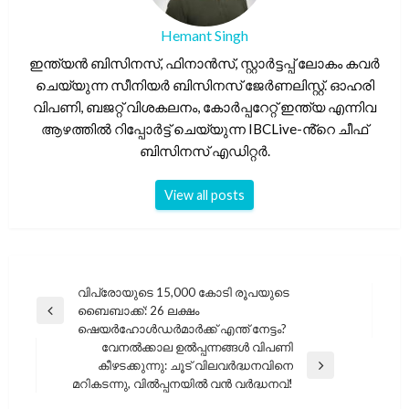
Hemant Singh
ഇന്ത്യൻ ബിസിനസ്, ഫിനാൻസ്, സ്റ്റാർട്ടപ്പ് ലോകം കവർ
ചെയ്യുന്ന സീനിയർ ബിസിനസ് ജേർണലിസ്റ്റ്. ഓഹരി
വിപണി, ബജറ്റ് വിശകലനം, കോർപ്പറേറ്റ് ഇന്ത്യ എന്നിവ
ആഴത്തിൽ റിപ്പോർട്ട് ചെയ്യുന്ന IBCLive-ൻ്റെ ചീഫ്
ബിസിനസ് എഡിറ്റർ.
View all posts
പോസ്റ്റുകളിലൂടെ
വിപ്രോയുടെ 15,000 കോടി രൂപയുടെ
ബൈബാക്ക്: 26 ലക്ഷം
Previous
ഷെയർഹോൾഡർമാർക്ക് എന്ത് നേട്ടം?
Post
വേനൽക്കാല ഉൽപ്പന്നങ്ങൾ വിപണി
കീഴടക്കുന്നു: ചൂട് വിലവർദ്ധനവിനെ
Next
മറികടന്നു, വിൽപ്പനയിൽ വൻ വർദ്ധനവ്!
Post