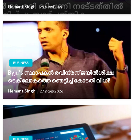
Hemant Singh
25 മെയ്‌ 2026
BUSINESS
Byju’s സ്ഥാപകൻ രവീന്ദ്രന് ജയിൽശിക്ഷ:
ടെക് ലോകത്തെ ഞെട്ടിച്ച് കോടതി വിധി!
Hemant Singh
27 മെയ്‌ 2026
BUSINESS