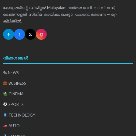
കേരളത്തിന്റെ ഡിജിറ്റൽ Malayalam വാർത്ത വേദി. ബിസിനസ്,
ടെക്‌നോളജി, സിനിമ, കായികം, ഓട്ടോ, ഫാഷൻ, ഭക്ഷണം — ഒറ്റ
ക്ലിക്കിൽ.
✈
f
◎
𝕏
വിഭാഗങ്ങൾ
🗞 NEWS
BUSINESS
CINEMA
SPORTS
TECHNOLOGY
AUTO