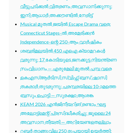
വീട്ടുപടിക്കൽ വിതരണം അവസാനിക്കുന്നു;
ഇനി ആധാർ അക്കൗണ്ടിൽ നേരിട്ട്
Musical മുതൽ ജയിൽ Escape Drama വരെ:
Connecticut Stages-ൽ അമേരിക്കൻ
Independence-ന്റെ 250-ആം വാർഷികം
ശബരിമലയിൽ 450 എഐ ക്യാമറകൾ
വരുന്നു; 17 കോടിയുടെ ജനക്കൂട്ട നിയന്ത്രണ
സംവിധാനം — എരുമേലി മുതൽ പമ്പ വരെ
കെഎസ്ആർടിസി സ്വിഫ്റ്റ് ബസ് ഷാസി
തകരാർ തുടരുന്നു; പരമ്പരയിലെ 10-ാമത്തെ
ബസും പൊട്ടി — സുരക്ഷാ ആശങ്ക
KEAM 2026 എൻജിനീയറിങ് രണ്ടാം ഘട്ട
അലോട്ട്മെന്റ് പ്രസിദ്ധീകരിച്ചു; ജൂലൈ 24
അവസാന തീയതി — അറിയേണ്ടതെല്ലാം
റബ്ബർ താങ്ങുവില 250 രൂപയായി ഉയർത്തി;