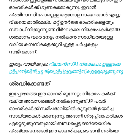
ഓഹരികൾക്ക് ഗുണകരമാകുന്നു. ഇറാൻ
പ്രതിസന്ധി പോലുള്ള ആഗോള സംഭവങ്ങൾ എണ്ണ
വിലയെ മാത്രമല്ല, മറ്റ് ഊർജ്ജ ഓഹരികളെയും
സ്വാധീനിക്കുന്നുണ്ട്. ദീർഘകാല നിക്ഷേപകർക്ക് 30
ശതമാനം വരെ നേട്ടം നൽകാൻ സാധ്യതയുള്ള
വലിയ കമ്പനികളെക്കുറിച്ചുള്ള ചർച്ചകളും
സജീവമാണ്.
ഇതും വായിക്കുക:
റിലയൻസ് AI നിക്ഷേപം: ഉള്ളടക്ക
വിപണിയിൽ പുതിയ വിപ്ലവത്തിന് കളമൊരുങ്ങുന്നു
ശ്രദ്ധിക്കേണ്ടത്
ഇപ്പോഴത്തെ ഈ ഓഹരി മുന്നേറ്റം നിക്ഷേപകർക്ക്
വലിയ അവസരങ്ങൾ നൽകുന്നുണ്ട്. JP പവർ
ഓഹരികൾക്ക് സമീപഭാവിയിൽ കൂടുതൽ ഉയർച്ച
സാധ്യതകൾ കാണുന്നു. അദാനി ഗ്രൂപ്പ് ഓഹരികൾ
ഏറ്റെടുക്കുന്നതുമായി ബന്ധപ്പെട്ട ഔദ്യോഗിക
പ്രഖ്യാപനങ്ങൾ ഈ ഓഹരികളുടെ ഭാവി ഗതിയെ