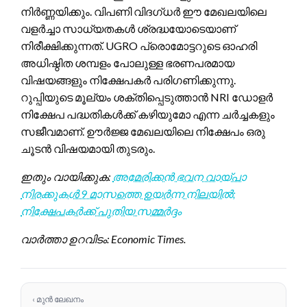
നിർണ്ണയിക്കും. വിപണി വിദഗ്ധർ ഈ മേഖലയിലെ
വളർച്ചാ സാധ്യതകൾ ശ്രദ്ധയോടെയാണ്
നിരീക്ഷിക്കുന്നത്. UGRO പ്രൊമോട്ടറുടെ ഓഹരി
അധിഷ്ഠിത ശമ്പളം പോലുള്ള ഭരണപരമായ
വിഷയങ്ങളും നിക്ഷേപകർ പരിഗണിക്കുന്നു.
റുപ്പിയുടെ മൂല്യം ശക്തിപ്പെടുത്താൻ NRI ഡോളർ
നിക്ഷേപ പദ്ധതികൾക്ക് കഴിയുമോ എന്ന ചർച്ചകളും
സജീവമാണ്. ഊർജ്ജ മേഖലയിലെ നിക്ഷേപം ഒരു
ചൂടൻ വിഷയമായി തുടരും.
ഇതും വായിക്കുക:
അമേരിക്കൻ ഭവന വായ്പാ
നിരക്കുകൾ 9 മാസത്തെ ഉയർന്ന നിലയിൽ;
നിക്ഷേപകർക്ക് പുതിയ സമ്മർദ്ദം
വാർത്താ ഉറവിടം: Economic Times.
‹ മുൻ ലേഖനം