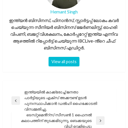
Hemant Singh
ഇന്ത്യൻ ബിസിനസ്, ഫിനാൻസ്, സ്റ്റാർട്ടപ്പ് ലോകം കവർ
ചെയ്യുന്ന സീനിയർ ബിസിനസ് ജേർണലിസ്റ്റ്. ഓഹരി
വിപണി, ബജറ്റ് വിശകലനം, കോർപ്പറേറ്റ് ഇന്ത്യ എന്നിവ
ആഴത്തിൽ റിപ്പോർട്ട് ചെയ്യുന്ന IBCLive-ൻ്റെ ചീഫ്
ബിസിനസ് എഡിറ്റർ.
View all posts
പോസ്റ്റുകളിലൂടെ
ഇന്ത്യയിൽ കാക്ക്രോച്ച് ജനതാ
പാർട്ടിയുടെ എക്‌സ് അക്കൗണ്ട് ഉടൻ
Previous
പുനഃസ്ഥാപിക്കാൻ ഡൽഹി ഹൈക്കോടതി
Post
വിസമ്മതിച്ചു.
ടെസ്‌റ്റമെൻ്റ്‌സ് സീസൺ 1 ഫൈനൽ
കലാപത്തിന് തുടക്കമിടുന്നു, ബെക്കയുടെ
Next
വിധി വെളിപ്പെട്ടു