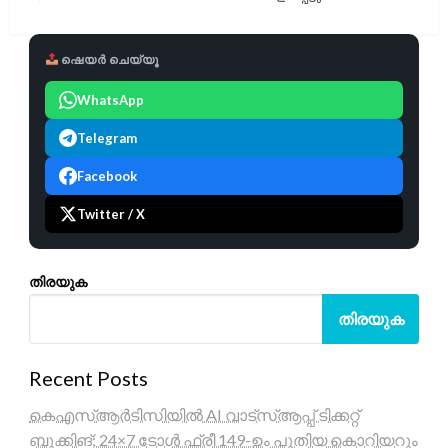
Post
ഷെയർ ചെയ്യൂ
WhatsApp
Telegram
Facebook
Twitter / X
തിരയുക
തിരയുക
Recent Posts
കെഎസ്ആർടിസിയിൽ AI വാട്സ്ആപ്പ് ടിക്കറ്റ്
ബുക്കിങ്; 24×7 ടോൾ ഫ്രീ 149-ഉം പുതിയ കൊറിയറും