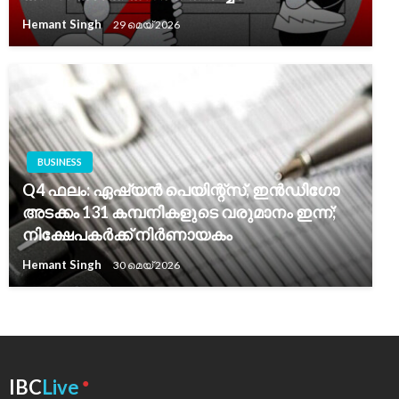
Hemant Singh
29 മെയ്‌ 2026
BUSINESS
Q4 ഫലം: ഏഷ്യൻ പെയിന്റ്‌സ്, ഇൻഡിഗോ
അടക്കം 131 കമ്പനികളുടെ വരുമാനം ഇന്ന്;
നിക്ഷേപകർക്ക് നിർണായകം
Hemant Singh
30 മെയ്‌ 2026
●
IBC
Live