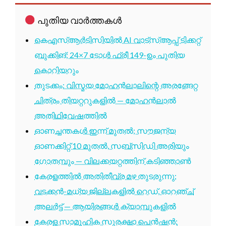
പുതിയ വാർത്തകൾ
കെഎസ്ആർടിസിയിൽ AI വാട്സ്ആപ്പ് ടിക്കറ്റ്
ബുക്കിങ്; 24×7 ടോൾ ഫ്രീ 149-ഉം പുതിയ
കൊറിയറും
തുടക്കം: വിസ്മയ മോഹൻലാലിന്റെ അരങ്ങേറ്റ
ചിത്രം തിയറ്ററുകളിൽ — മോഹൻലാൽ
അതിഥിവേഷത്തിൽ
ഓണച്ചന്തകൾ ഇന്ന് മുതൽ; സൗജന്യ
ഓണക്കിറ്റ് 10 മുതൽ, സബ്സിഡി അരിയും
ഗോതമ്പും — വിലക്കയറ്റത്തിന് കടിഞ്ഞാൺ
കേരളത്തിൽ അതിതീവ്ര മഴ തുടരുന്നു;
വടക്കൻ-മധ്യ ജില്ലകളിൽ റെഡ്, ഓറഞ്ച്
അലർട്ട് — ആയിരങ്ങൾ ക്യാമ്പുകളിൽ
കേരള സാമൂഹിക സുരക്ഷാ പെൻഷൻ: