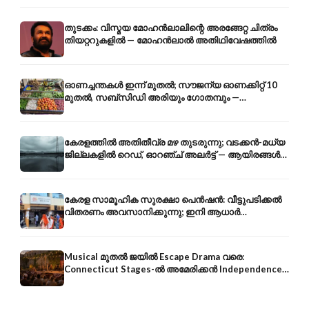
തുടക്കം: വിസ്മയ മോഹൻലാലിന്റെ അരങ്ങേറ്റ ചിത്രം
തിയറ്ററുകളിൽ — മോഹൻലാൽ അതിഥിവേഷത്തിൽ
ഓണച്ചന്തകൾ ഇന്ന് മുതൽ; സൗജന്യ ഓണക്കിറ്റ് 10
മുതൽ, സബ്സിഡി അരിയും ഗോതമ്പും —
വിലക്കയറ്റത്തിന് കടിഞ്ഞാൺ
കേരളത്തിൽ അതിതീവ്ര മഴ തുടരുന്നു; വടക്കൻ-മധ്യ
ജില്ലകളിൽ റെഡ്, ഓറഞ്ച് അലർട്ട് — ആയിരങ്ങൾ
ക്യാമ്പുകളിൽ
കേരള സാമൂഹിക സുരക്ഷാ പെൻഷൻ: വീട്ടുപടിക്കൽ
വിതരണം അവസാനിക്കുന്നു; ഇനി ആധാർ
അക്കൗണ്ടിൽ നേരിട്ട്
Musical മുതൽ ജയിൽ Escape Drama വരെ:
Connecticut Stages-ൽ അമേരിക്കൻ Independence-
ന്റെ 250-ആം വാർഷികം