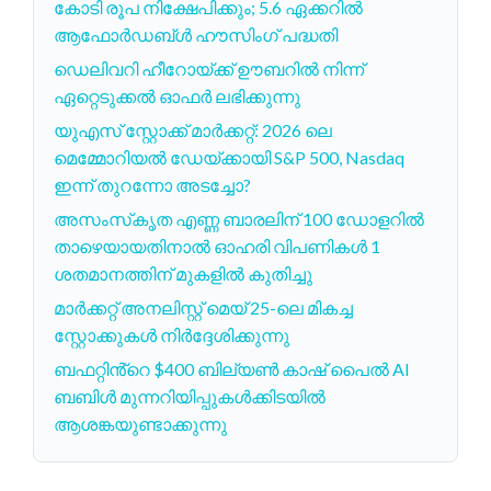
കോടി രൂപ നിക്ഷേപിക്കും; 5.6 ഏക്കറില്‍
ആഫോര്‍ഡബ്ള്‍ ഹൗസിംഗ് പദ്ധതി
ഡെലിവറി ഹീറോയ്ക്ക് ഊബറിൽ നിന്ന്
ഏറ്റെടുക്കൽ ഓഫർ ലഭിക്കുന്നു
യുഎസ് സ്റ്റോക്ക് മാർക്കറ്റ്: 2026 ലെ
മെമ്മോറിയൽ ഡേയ്‌ക്കായി S&P 500, Nasdaq
ഇന്ന് തുറന്നോ അടച്ചോ?
അസംസ്‌കൃത എണ്ണ ബാരലിന് 100 ഡോളറിൽ
താഴെയായതിനാൽ ഓഹരി വിപണികൾ 1
ശതമാനത്തിന് മുകളിൽ കുതിച്ചു
മാർക്കറ്റ് അനലിസ്റ്റ് മെയ് 25-ലെ മികച്ച
സ്റ്റോക്കുകൾ നിർദ്ദേശിക്കുന്നു
ബഫറ്റിൻ്റെ $400 ബില്യൺ കാഷ് പൈൽ AI
ബബിൾ മുന്നറിയിപ്പുകൾക്കിടയിൽ
ആശങ്കയുണ്ടാക്കുന്നു