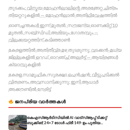
തുടക്കം: വിസ്മയ മോഹൻലാലിന്റെ അരങ്ങേറ്റ ചിത്രം
തിയറ്ററുകളിൽ — മോഹൻലാൽ അതിഥിവേഷത്തിൽ
ഓണച്ചന്തകൾ ഇന്ന് മുതൽ; സൗജന്യ ഓണക്കിറ്റ് 10
മുതൽ, സബ്സിഡി അരിയും ഗോതമ്പും —
വിലക്കയറ്റത്തിന് കടിഞ്ഞാൺ
കേരളത്തിൽ അതിതീവ്ര മഴ തുടരുന്നു; വടക്കൻ-മധ്യ
ജില്ലകളിൽ റെഡ്, ഓറഞ്ച് അലർട്ട് — ആയിരങ്ങൾ
ക്യാമ്പുകളിൽ
കേരള സാമൂഹിക സുരക്ഷാ പെൻഷൻ: വീട്ടുപടിക്കൽ
വിതരണം അവസാനിക്കുന്നു; ഇനി ആധാർ
അക്കൗണ്ടിൽ നേരിട്ട്
ജനപ്രിയ വാർത്തകൾ
കെഎസ്ആർടിസിയിൽ AI വാട്സ്ആപ്പ് ടിക്കറ്റ്
ബുക്കിങ്; 24×7 ടോൾ ഫ്രീ 149-ഉം പുതിയ
കൊറിയറും