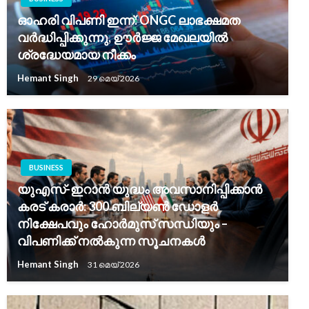
ഓഹരി വിപണി ഇന്ന്: ONGC ലാഭക്ഷമത
വർദ്ധിപ്പിക്കുന്നു, ഊർജ്ജ മേഖലയിൽ
ശ്രദ്ധേയമായ നീക്കം
Hemant Singh
29 മെയ്‌ 2026
BUSINESS
യുഎസ്-ഇറാൻ യുദ്ധം അവസാനിപ്പിക്കാൻ
കരട് കരാർ: 300 ബില്യൺ ഡോളർ
നിക്ഷേപവും ഹോർമുസ് സന്ധിയും –
വിപണിക്ക് നൽകുന്ന സൂചനകൾ
Hemant Singh
31 മെയ്‌ 2026