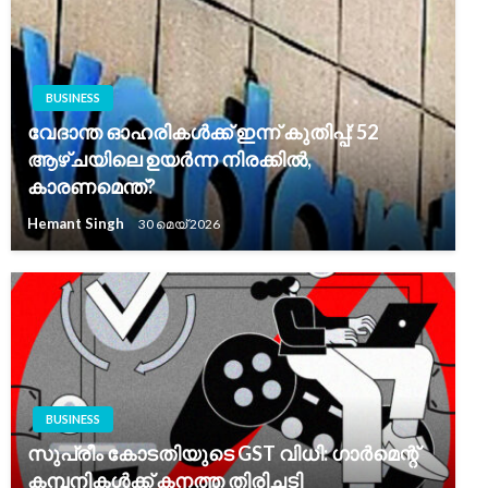
BUSINESS
വേദാന്ത ഓഹരികൾക്ക് ഇന്ന് കുതിപ്പ്: 52
ആഴ്ചയിലെ ഉയർന്ന നിരക്കിൽ,
കാരണമെന്ത്?
Hemant Singh
30 മെയ്‌ 2026
BUSINESS
സുപ്രീം കോടതിയുടെ GST വിധി: ഗാർമെന്റ്
കമ്പനികൾക്ക് കനത്ത തിരിച്ചടി