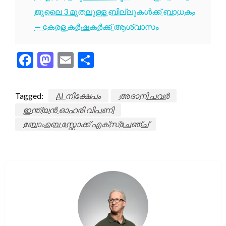
ജൂലൈ 3 മുതലുള്ള ബില്ലുകൾക്ക് ബാധകം
— കേരള കർഷകർക്ക് ആശ്വാസം
Facebook
Mastodon
Email
Share
Tagged:
AI നിക്ഷേപം
അദാനി പവർ
ഇന്ത്യൻ ഓഹരി വിപണി
ബോംബെ സ്റ്റോക്ക് എക്സ്ചേഞ്ച്