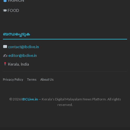
FASHION
🍽 FOOD
ബന്ധപ്പെടുക
contact@ibclive.in
✍
editor@ibclive.in
Kerala, India
Privacy Policy
Terms
About Us
© 2026
IBCLive.in
— Kerala's Digital Malayalam News Platform. All rights
reserved.