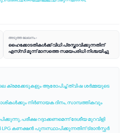
അടുത്ത ലേഖനം ›
ഹൈക്കോടതികൾക്ക് വിധി പ്രസ്താവിക്കുന്നതിന്
എസ്‌സി മൂന്ന് മാസത്തെ സമയപരിധി നിശ്ചയിച്ചു
 ക്രമക്കേടുകളും ആരോപിച്ച് ത്വിഷ ശർമ്മയുടെ
രാശികൾക്കും നിർണായക ദിനം, സാമ്പത്തികവും
ുന്നു, പരീക്ഷ റദ്ദാക്കണമെന്ന് ദേശീയ മുറവിളി
 LPG കണക്ഷൻ പുനഃസ്ഥാപിക്കുന്നതിന് ട്രാൻസ്ഫർ