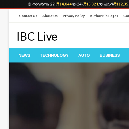
🟡 സ്വർണം 22K
₹14,044
/g
•
24K
₹15,321
/g
•
പവൻ
₹112,35
Skip
Contact Us
About Us
Privacy Policy
Author Bio Pages
Cor
to
content
IBC Live
NEWS
TECHNOLOGY
AUTO
BUSINESS