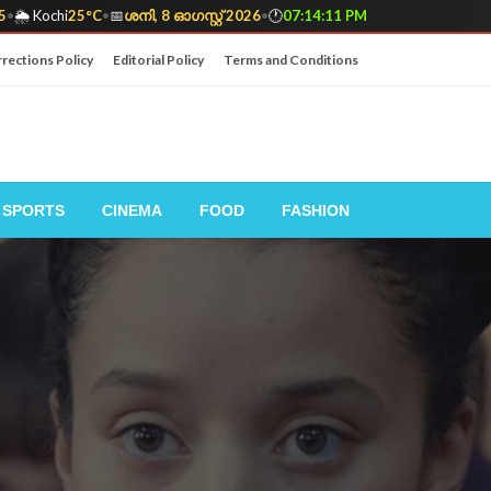
5
•
🌦️ Kochi
25°C
•
📅
ശനി, 8 ഓഗസ്റ്റ് 2026
•
🕐
07:14:12 PM
rections Policy
Editorial Policy
Terms and Conditions
SPORTS
CINEMA
FOOD
FASHION