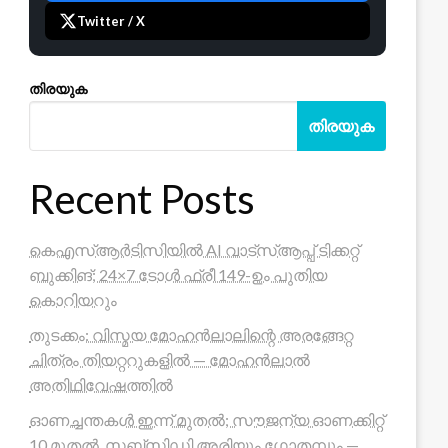
Twitter / X
തിരയുക
തിരയുക
Recent Posts
കെഎസ്ആർടിസിയിൽ AI വാട്സ്ആപ്പ് ടിക്കറ്റ്
ബുക്കിങ്; 24×7 ടോൾ ഫ്രീ 149-ഉം പുതിയ
കൊറിയറും
തുടക്കം: വിസ്മയ മോഹൻലാലിന്റെ അരങ്ങേറ്റ
ചിത്രം തിയറ്ററുകളിൽ — മോഹൻലാൽ
അതിഥിവേഷത്തിൽ
ഓണച്ചന്തകൾ ഇന്ന് മുതൽ; സൗജന്യ ഓണക്കിറ്റ്
10 മുതൽ, സബ്സിഡി അരിയും ഗോതമ്പും —