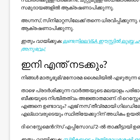
സമുദായങ്ങളിൽ ആക്രഷണാപിക്കുന്നു.
അഗ്നസ്, സിനിമാറ്റസിലേക്ക് തന്നെ ധിരവിപ്പിക്കുന്
ആക്രഷണാപിക്കുന്നു.
ഇതും വായിക്കുക:
ലണ്ടനിലെ V&A ഈസ്റ്റിൽ ലുബ്ന
അനുഭവം!
ഇനി എന്ത് നടക്കും?
നിങ്ങൾ മാതൃഭൂമി/മനോരമ ശൈലിയിൽ എഴുതുന്ന ഒര
താഴെ പ്രദർശിക്കുന്ന വാർത്തയുടെ മലയാളം പരിഭ
ബീക്കയുടെ നിശ്ചിതത്വം അജ്ഞാതമാണ്. ദി റെസ്റ്
എങ്ങനെ ഉണ്ടാവും? ഏജ് നസ് തീവ്രമായി ഗിലഡിലേക
എല്ലാവരുടെയും സ്ഥിതിയേക്കുറിന് അധികം ഉയര്ന്
ദി റെസ്റ്റേമെൻറ്സ് എപ്പിസോഡ് 2-ൽ താക്കീട്ടായി ഉണ
ഇതും വായിക്കുക:
സ്ത്രീകളുടെ പ്രതിരോധശേഷി: ഒരു