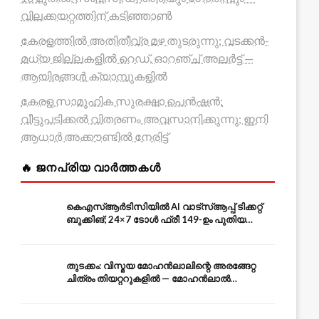
വിലക്കയറ്റത്തിന് കടിഞ്ഞാൺ
കേരളത്തിൽ അതിതീവ്ര മഴ തുടരുന്നു; വടക്കൻ-
മധ്യ ജില്ലകളിൽ റെഡ്, ഓറഞ്ച് അലർട്ട് —
ആയിരങ്ങൾ ക്യാമ്പുകളിൽ
കേരള സാമൂഹിക സുരക്ഷാ പെൻഷൻ:
വീട്ടുപടിക്കൽ വിതരണം അവസാനിക്കുന്നു; ഇനി
ആധാർ അക്കൗണ്ടിൽ നേരിട്ട്
🔥 ജനപ്രിയ വാർത്തകൾ
കെഎസ്ആർടിസിയിൽ AI വാട്സ്ആപ്പ് ടിക്കറ്റ്
ബുക്കിങ്; 24×7 ടോൾ ഫ്രീ 149-ഉം പുതിയ
കൊറിയറും
തുടക്കം: വിസ്മയ മോഹൻലാലിന്റെ അരങ്ങേറ്റ
ചിത്രം തിയറ്ററുകളിൽ — മോഹൻലാൽ
അതിഥിവേഷത്തിൽ