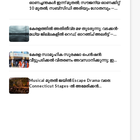
ഓണച്ചന്തകൾ ഇന്ന് മുതൽ; സൗജന്യ ഓണക്കിറ്റ്
10 മുതൽ, സബ്സിഡി അരിയും ഗോതമ്പും —
വിലക്കയറ്റത്തിന് കടിഞ്ഞാൺ
കേരളത്തിൽ അതിതീവ്ര മഴ തുടരുന്നു; വടക്കൻ-
മധ്യ ജില്ലകളിൽ റെഡ്, ഓറഞ്ച് അലർട്ട് —
ആയിരങ്ങൾ ക്യാമ്പുകളിൽ
കേരള സാമൂഹിക സുരക്ഷാ പെൻഷൻ:
വീട്ടുപടിക്കൽ വിതരണം അവസാനിക്കുന്നു; ഇനി
ആധാർ അക്കൗണ്ടിൽ നേരിട്ട്
Musical മുതൽ ജയിൽ Escape Drama വരെ:
Connecticut Stages-ൽ അമേരിക്കൻ
Independence-ന്റെ 250-ആം വാർഷികം