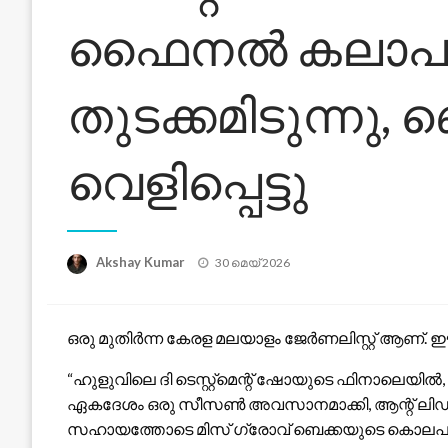
ഫൈനൽ കലാപത്
തുടക്കമിടുന്നു,
വെളിപ്പെട്ടു
Posted
Akshay Kumar
30 മെയ്‌ 2026
on
ഒരു മുതിർന്ന കേരള മലയാളം ജേർണലിസ്റ്റ് ആണ്.
“ഹുളുവിലെ ദി ടെസ്റ്റ്‌മെന്റ് ഷോയുടെ ഫിനാലെയി
ഏകദേശം ഒരു സീസൺ അവസാനമാക്കി, ആന്റ് ലിഡിയയ
സഹായത്തോടെ മിസ് ഗ്രോവ് ബെക്കയുടെ കൊലപാത്ര