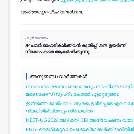
വാർത്താ ഉറവിടം: koimoi.com.
‹ മുൻ ലേഖനം
JP പവർ ഓഹരികൾക്ക് വൻ കുതിപ്പ്: 28% ഉയർന്ന്
നിക്ഷേപകരെ ആകർഷിക്കുന്നു
അനുബന്ധ വാർത്തകൾ
സ്ഥാപനപരമായ പക്ഷപാതവും നടപടിക്രമങ്ങളിലെ
മരണക്കേസ് സുപ്രീം കോടതി ഏറ്റെടുത്തു.
ഇന്നത്തെ രാശിഫലം: വൃശഭം ഉൾപ്പെടെ എല്ലാ 
വ്യക്തിജീവിതവും ശ്രദ്ധയിൽ
NEET-UG 2026 അഴിമതി: CBI അന്വേഷണം വ്യാപിക്ക
PNG- മൈഗ്രേറ്റഡ് ഉപഭോക്താക്കൾക്ക് ഭാവിയിൽ