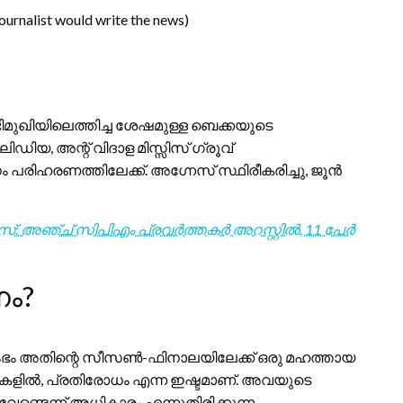
ournalist would write the news)
ിമുഖിയിലെത്തിച്ച ശേഷമുള്ള ബെക്കയുടെ
ഡിയ, അന്റ് വിദാള മിസ്സിസ് ഗ്രൂവ്
പരിഹരണത്തിലേക്ക്. അഗ്നേസ് സ്ഥിരീകരിച്ചു, ജൂൻ
്: അഞ്ച് സിപിഎം പ്രവർത്തകർ അറസ്റ്റിൽ, 11 പേർ
നം?
രംഭം അതിന്റെ സീസൺ-ഫിനാലയിലേക്ക് ഒരു മഹത്തായ
ിന്തകളിൽ, പ്രതിരോധം എന്ന ഇഷ്ടമാണ്. അവയുടെ
വേണ്ടെന്ന് അധികാരം എന്നുതിരിക്കുന്ന