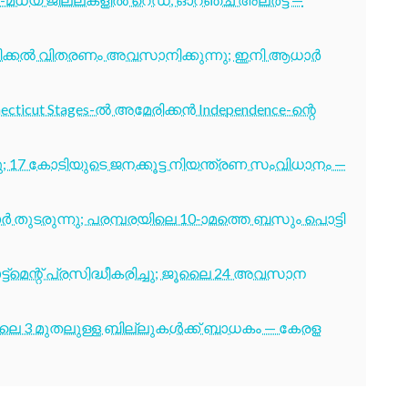
ടിക്കൽ വിതരണം അവസാനിക്കുന്നു; ഇനി ആധാർ
cticut Stages-ൽ അമേരിക്കൻ Independence-ന്റെ
7 കോടിയുടെ ജനക്കൂട്ട നിയന്ത്രണ സംവിധാനം —
തുടരുന്നു; പരമ്പരയിലെ 10-ാമത്തെ ബസും പൊട്ടി
ട്മെന്റ് പ്രസിദ്ധീകരിച്ചു; ജൂലൈ 24 അവസാന
ൂലൈ 3 മുതലുള്ള ബില്ലുകൾക്ക് ബാധകം — കേരള