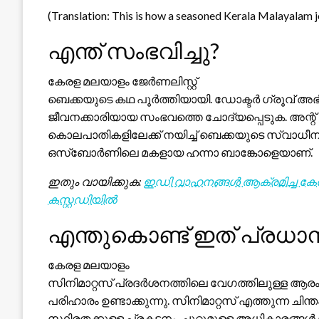
(Translation: This is how a seasoned Kerala Malayalam j
എന്ത് സംഭവിച്ചു?
കേരള മലയാളം ജേർണലിസ്റ്റ്
ബെക്കയുടെ കഥ പൂർത്തിയായി. ഡോക്ടർ ഗ്രൂവ് അഭ
ജീവനക്കാരിയായ സംഭവത്തെ ചോദ്യപ്പെടുക. അന്റ് ലി
കൊലപാതികളിലേക്ക് നയിച്ച് ബെക്കയുടെ സ്വാധീനം 
ഒസ്ബോർണിലെ മകളായ ഹന്നാ ബാങ്കോളെയാണ്.
ഇതും വായിക്കുക:
ഇഡി വാഹനങ്ങൾ ആക്രമിച്ച കേസ
കസ്റ്റഡിയിൽ
എന്തുകൊണ്ട് ഇത് പ്രധാ
കേരള മലയാളം
സിനിമാറ്റസ് പ്രദർശനത്തിലെ വേഗത്തിലുള്ള ആ
പരിഹാരം ഉണ്ടാക്കുന്നു. സിനിമാറ്റസ് എത്തുന്ന ച
സ്ഥിരതക്കുള്ള പ്രകടനം, ചുറ്റുമുള്ള അധികാരങ്ങൾ 