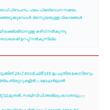
കട്ട് ഓഫ് പ്രവചനം, ഫലം പ്രഖ്യാപന സമയം
ിരഞ്ഞെടുക്കുമ്പോൾ: അസൂയയുള്ള വികാരങ്ങൾ
 ലക്ഷ്യമിടാനുള്ള കഴിവ് നൽകുന്നു
തിരോധശേഷി ഉറപ്പ് നൽകുന്നില്ല
ബുക്കിങ്; 24×7 ടോൾ ഫ്രീ 149-ഉം പുതിയ കൊറിയറും
 ചിത്രം തിയറ്ററുകളിൽ — മോഹൻലാൽ
്റ് 10 മുതൽ, സബ്സിഡി അരിയും ഗോതമ്പും —
-മധ്യ ജില്ലകളിൽ റെഡ്, ഓറഞ്ച് അലർട്ട് —