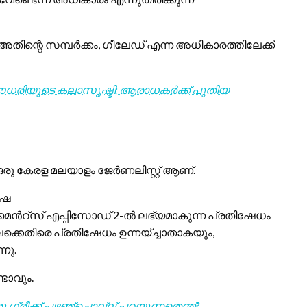
നു. അതിന്റെ സമ്പർക്കം, ഗീലേഡ് എന്ന അധികാരത്തിലേക്ക്
 ചൗധരിയുടെ കലാസൃഷ്ടി; ആരാധകർക്ക് പുതിയ
ു കേരള മലയാളം ജേർണലിസ്റ്റ് ആണ്.
ാഷ
റേമെൻറ്സ് എപ്പിസോഡ് 2-ൽ ലഭ്യമാകുന്ന പ്രതിഷേധം
്കെതിരെ പ്രതിഷേധം ഉന്നയ്‌ച്ചാതാകയും,
നു.
്ടാവും.
 ഗ്രീക്ക് പഴഞ്ചൊല്ല് പറയുന്നതെന്ത്?