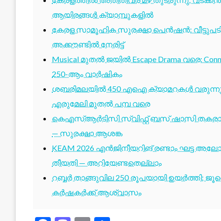
ആയിരങ്ങൾ ക്യാമ്പുകളിൽ
കേരള സാമൂഹിക സുരക്ഷാ പെൻഷൻ: വീട്ടുപ
അക്കൗണ്ടിൽ നേരിട്ട്
Musical മുതൽ ജയിൽ Escape Drama വരെ: Conne
250-ആം വാർഷികം
ശബരിമലയിൽ 450 എഐ ക്യാമറകൾ വരുന്നു; 1
എരുമേലി മുതൽ പമ്പ വരെ
കെഎസ്ആർടിസി സ്വിഫ്റ്റ് ബസ് ഷാസി തകരാർ 
— സുരക്ഷാ ആശങ്ക
KEAM 2026 എൻജിനീയറിങ് രണ്ടാം ഘട്ട അലോട്
തീയതി — അറിയേണ്ടതെല്ലാം
റബ്ബർ താങ്ങുവില 250 രൂപയായി ഉയർത്തി; ജ
കർഷകർക്ക് ആശ്വാസം