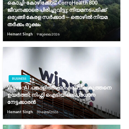
കൊച്ചി-കോഴിക്കോട്: CorroHealth 800
ജീവനക്കാരെ പിരിച്ചുവിട്ടു; നിയമനടപടിക്ക്
ഒരുങ്ങി കേരള സർക്കാർ — തൊഴിൽ നിയമ
തർക്കം രൂക്ഷം
Hemant Singh
9 ജൂലൈ 2026
BUSINESS
Wipro: AI പങ്കാളിത്തം ഓഹരി വില കുത്തനെ
ഉയർത്തി; നിഫ്റ്റി ഐടിയിലെ പ്രധാന
നേട്ടക്കാരൻ
Hemant Singh
30 മെയ്‌ 2026