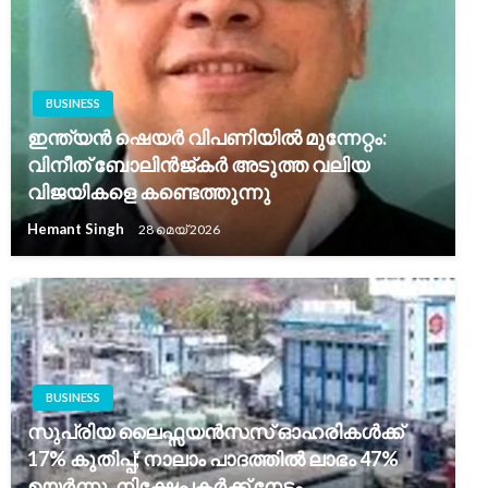
BUSINESS
ഇന്ത്യൻ ഷെയർ വിപണിയിൽ മുന്നേറ്റം:
വിനീത് ബോലിൻജ്കർ അടുത്ത വലിയ
വിജയികളെ കണ്ടെത്തുന്നു
Hemant Singh
28 മെയ്‌ 2026
BUSINESS
സുപ്രിയ ലൈഫ്സയൻസസ് ഓഹരികൾക്ക്
17% കുതിപ്പ്; നാലാം പാദത്തിൽ ലാഭം 47%
ഉയർന്നു, നിക്ഷേപകർക്ക് നേട്ടം