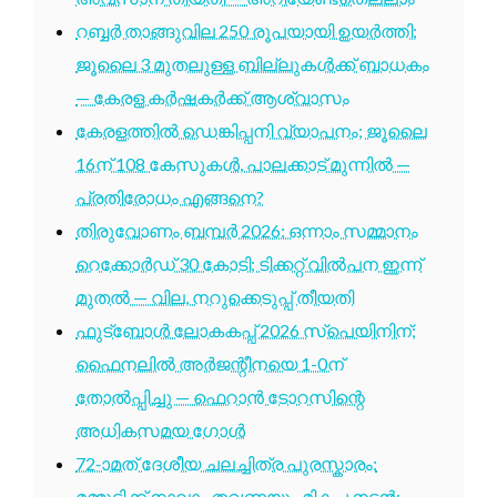
റബ്ബർ താങ്ങുവില 250 രൂപയായി ഉയർത്തി;
ജൂലൈ 3 മുതലുള്ള ബില്ലുകൾക്ക് ബാധകം
— കേരള കർഷകർക്ക് ആശ്വാസം
കേരളത്തിൽ ഡെങ്കിപ്പനി വ്യാപനം; ജൂലൈ
16ന് 108 കേസുകൾ, പാലക്കാട് മുന്നിൽ —
പ്രതിരോധം എങ്ങനെ?
തിരുവോണം ബമ്പർ 2026: ഒന്നാം സമ്മാനം
റെക്കോർഡ് 30 കോടി; ടിക്കറ്റ് വിൽപന ഇന്ന്
മുതൽ — വില, നറുക്കെടുപ്പ് തീയതി
ഫുട്ബോൾ ലോകകപ്പ് 2026 സ്പെയിനിന്;
ഫൈനലിൽ അർജന്റീനയെ 1-0ന്
തോൽപ്പിച്ചു — ഫെറാൻ ടോറസിന്റെ
അധികസമയ ഗോൾ
72-ാമത് ദേശീയ ചലച്ചിത്ര പുരസ്കാരം:
മമ്മൂട്ടിക്ക് നാലാം തവണയും മികച്ച നടൻ;