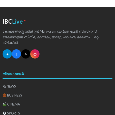
●
IBC
Live
കേരളത്തിന്റെ ഡിജിറ്റൽ Malayalam വാർത്ത വേദി. ബിസിനസ്,
ടെക്‌നോളജി, സിനിമ, കായികം, ഓട്ടോ, ഫാഷൻ, ഭക്ഷണം — ഒറ്റ
ക്ലിക്കിൽ.
✈
f
◎
𝕏
വിഭാഗങ്ങൾ
🗞 NEWS
BUSINESS
CINEMA
SPORTS