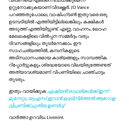
ഉറ്റുനോക്കുകയാണ് വിദഗ്ദ്ധർ. JD Vance
പറഞ്ഞതുപോലെ, വാഷിംഗ്ടൺ ഇതുവരെ ഒരു
ഉടമ്പടിയിൽ എത്തിയിട്ടില്ലെങ്കിലും കക്ഷികൾ
അടുത്ത് എത്തിയിട്ടുണ്ട്. എണ്ണ, വാഹനം, ലോഹ
മേഖലകളിലെ വിൽപ്പന സമ്മർദ്ദം വരും
ദിവസങ്ങളിലും തുടർന്നേക്കാം. ഈ
സാഹചര്യത്തിൽ, കമ്പനികളുടെ
അടിസ്ഥാനപരമായ കാര്യങ്ങളും സാമ്പത്തിക
റിപ്പോർട്ടുകളും ശ്രദ്ധയോടെ വിലയിരുത്തേണ്ടത്
അത്യാവശ്യമാണ്. വിപണിയിലെ ചാഞ്ചാട്ടം
തുടരും.
ഇതും വായിക്കുക:
ഏഷ്യൻ ഓഹരികൾക്ക് ഇന്ന്
മുന്നേറ്റം; യുഎസ്-ഇറാൻ വെടിനിർത്തൽ ആഗോള
വിപണിക്ക് പുതിയ ഉണർവ്
വാർത്താ ഉറവിടം: Livemint.