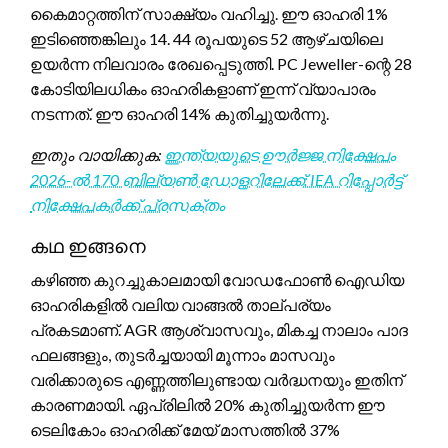
കൈമാറ്റത്തിന് സാക്ഷ്യം വഹിച്ചു. ഈ ഓഹരി 1%
ഇടിഞ്ഞെങ്കിലും 14. 44 രൂപയുടെ 52 ആഴ്ചയിലെ
ഉയർന്ന നിലവാരം രേഖപ്പെടുത്തി. PC Jeweller-ന്റെ 28
കോടിയിലധികം ഓഹരികളാണ് ഇന്ന് വ്യാപാരം
നടന്നത്. ഈ ഓഹരി 14% കുതിച്ചുയർന്നു.
ഇതും വായിക്കുക:
ഇന്ത്യയുടെ ഊർജ്ജ നിക്ഷേപം
2026-ൽ 170 ബില്യൺ ഡോളറിലേക്ക്: IEA റിപ്പോർട്ട്
നിക്ഷേപകർക്ക് പ്രസക്തം
കഥ ഇങ്ങനെ
കഴിഞ്ഞ കുറച്ചുകാലമായി വോഡഫോൺ ഐഡിയ
ഓഹരികളിൽ വലിയ വാങ്ങൽ താല്പര്യം
പ്രകടമാണ്. AGR ആശ്വാസവും, മികച്ച നാലാം പാദ
ഫലങ്ങളും, തുടർച്ചയായി മൂന്നാം മാസവും
വരിക്കാരുടെ എണ്ണത്തിലുണ്ടായ വർദ്ധനയും ഇതിന്
കാരണമായി. ഏപ്രിലിൽ 20% കുതിച്ചുയർന്ന ഈ
ടെലികോം ഓഹരിക്ക് മേയ് മാസത്തിൽ 37%