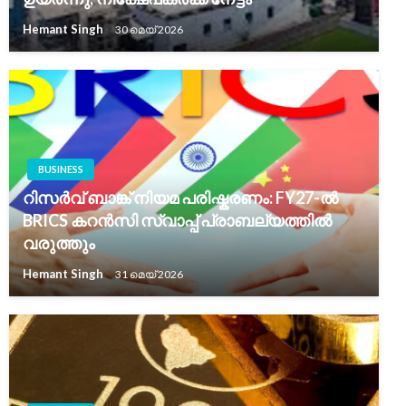
Hemant Singh
30 മെയ്‌ 2026
BUSINESS
റിസർവ് ബാങ്ക് നിയമ പരിഷ്കരണം: FY27-ൽ
BRICS കറൻസി സ്വാപ്പ് പ്രാബല്യത്തിൽ
വരുത്തും
Hemant Singh
31 മെയ്‌ 2026