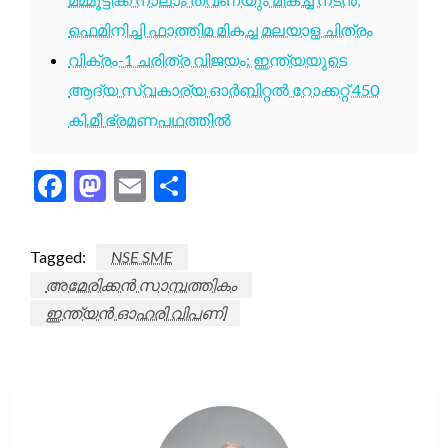
ഫെമിനിച്ചി ഫാത്തിമ മികച്ച മലയാള ചിത്രം
വിക്രം-1 ചരിത്ര വിജയം: ഇന്ത്യയുടെ
ആദ്യ സ്വകാര്യ ഓർബിറ്റൽ റോക്കറ്റ് 450
കി.മീ ഭ്രമണപഥത്തിൽ
Facebook
Mastodon
Email
Share
Tagged:
NSE SME
അമേരിക്കൻ സാമ്പത്തികം
ഇന്ത്യൻ ഓഹരി വിപണി