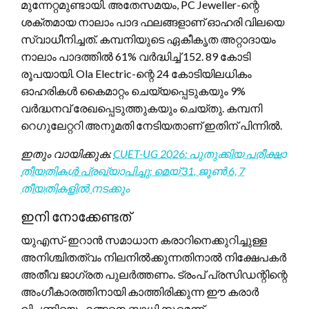
മുന്നേറ്റമുണ്ടായി. അതേസമയം, PC Jeweller-ന്റെ
ശക്തമായ നാലാം പാദ ഫലങ്ങളാണ് ഓഹരി വിലയെ
സ്വാധീനിച്ചത്. കമ്പനിയുടെ ഏകീകൃത അറ്റാദായം
നാലാം പാദത്തിൽ 61% വർദ്ധിച്ച് 152. 89 കോടി
രൂപയായി. Ola Electric-ന്റെ 24 കോടിയിലധികം
ഓഹരികൾ കൈമാറ്റം ചെയ്യപ്പെടുകയും 9%
വർദ്ധനവ് രേഖപ്പെടുത്തുകയും ചെയ്തു. കമ്പനി
റെഗുലേറ്ററി അനുമതി നേടിയതാണ് ഇതിന് പിന്നിൽ.
ഇതും വായിക്കുക:
CUET-UG 2026: പുതുക്കിയ പരീക്ഷാ
തീയതികൾ പ്രഖ്യാപിച്ചു; മെയ് 31, ജൂൺ 6, 7
തീയതികളിൽ നടക്കും
ഇനി നോക്കേണ്ടത്
യുഎസ്-ഇറാൻ സമാധാന കരാറിനെക്കുറിച്ചുള്ള
അനിശ്ചിതത്വം നിലനിൽക്കുന്നതിനാൽ നിക്ഷേപകർ
അതീവ ജാഗ്രത പുലർത്തണം. ട്രംപ് പ്രസിഡന്റിന്റെ
അംഗീകാരത്തിനായി കാത്തിരിക്കുന്ന ഈ കരാർ
വിപണിയെ എങ്ങനെ ബാധിക്കുമെന്ന്