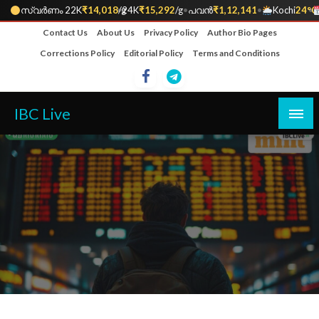
സ്വർണം 22K
₹14,018
•
/g
24K
₹15,292
/g
•
പവൻ
₹1,12,141
•
Kochi
24°C
•
Skip
Contact Us
About Us
Privacy Policy
Author Bio Pages
to
Corrections Policy
Editorial Policy
Terms and Conditions
content
IBC Live