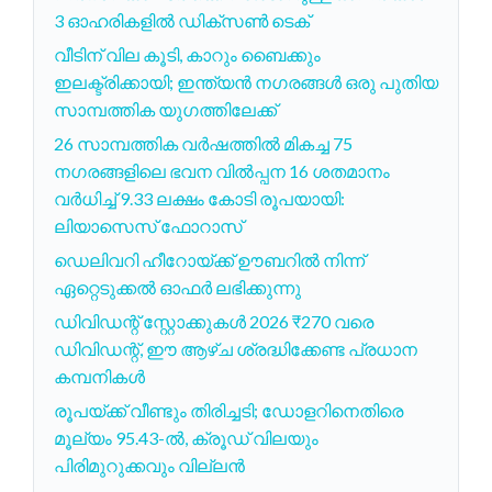
3 ഓഹരികളിൽ ഡിക്സൺ ടെക്
വീടിന് വില കൂടി, കാറും ബൈക്കും
ഇലക്ട്രിക്കായി; ഇന്ത്യൻ നഗരങ്ങൾ ഒരു പുതിയ
സാമ്പത്തിക യുഗത്തിലേക്ക്
26 സാമ്പത്തിക വർഷത്തിൽ മികച്ച 75
നഗരങ്ങളിലെ ഭവന വിൽപ്പന 16 ശതമാനം
വർധിച്ച് 9.33 ലക്ഷം കോടി രൂപയായി:
ലിയാസെസ് ഫോറാസ്
ഡെലിവറി ഹീറോയ്ക്ക് ഊബറിൽ നിന്ന്
ഏറ്റെടുക്കൽ ഓഫർ ലഭിക്കുന്നു
ഡിവിഡന്റ് സ്റ്റോക്കുകൾ 2026 ₹270 വരെ
ഡിവിഡന്റ്, ഈ ആഴ്ച ശ്രദ്ധിക്കേണ്ട പ്രധാന
കമ്പനികൾ
രൂപയ്ക്ക് വീണ്ടും തിരിച്ചടി; ഡോളറിനെതിരെ
മൂല്യം 95.43-ൽ, ക്രൂഡ് വിലയും
പിരിമുറുക്കവും വില്ലൻ