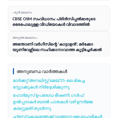
‹ മുൻ ലേഖനം
CBSE OSM സംവിധാനം: പ്രിൻസിപ്പൽമാരുടെ
ഒരേപോലുള്ള വീഡിയോകൾ വിവാദത്തിൽ
അടുത്ത ലേഖനം ›
അന്തോണി വർഗീസിന്റെ ‘കാട്ടാളൻ’; മർക്കോ
യൂണിവേഴ്സിലെ സഹിക്കാനാവാത്ത കൂട്ടിച്ചേർക്കൽ
അനുബന്ധ വാർത്തകൾ
മാർക്കറ്റ് അനലിസ്റ്റ് മെയ് 25-ലെ മികച്ച
സ്റ്റോക്കുകൾ നിർദ്ദേശിക്കുന്നു
ഹോർമുസ് ഉപരോധ ഭീഷണി; ഗൾഫ്
ഉൽപ്പാദകർ ബദൽ പാതകൾ വഴി ഊർജ്ജ
കയറ്റുമതി തുടർന്നു
ഹ്രസ്വകാലത്തേക്ക് വാങ്ങാനുള്ള ഓഹരികൾ: