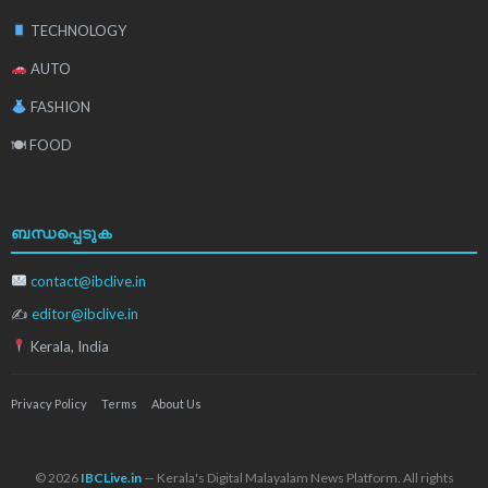
TECHNOLOGY
AUTO
FASHION
🍽 FOOD
ബന്ധപ്പെടുക
contact@ibclive.in
✍
editor@ibclive.in
Kerala, India
Privacy Policy
Terms
About Us
© 2026
IBCLive.in
— Kerala's Digital Malayalam News Platform. All rights