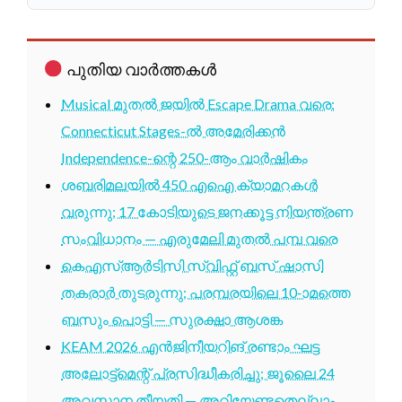
പുതിയ വാർത്തകൾ
Musical മുതൽ ജയിൽ Escape Drama വരെ:
Connecticut Stages-ൽ അമേരിക്കൻ
Independence-ന്റെ 250-ആം വാർഷികം
ശബരിമലയിൽ 450 എഐ ക്യാമറകൾ
വരുന്നു; 17 കോടിയുടെ ജനക്കൂട്ട നിയന്ത്രണ
സംവിധാനം — എരുമേലി മുതൽ പമ്പ വരെ
കെഎസ്ആർടിസി സ്വിഫ്റ്റ് ബസ് ഷാസി
തകരാർ തുടരുന്നു; പരമ്പരയിലെ 10-ാമത്തെ
ബസും പൊട്ടി — സുരക്ഷാ ആശങ്ക
KEAM 2026 എൻജിനീയറിങ് രണ്ടാം ഘട്ട
അലോട്ട്മെന്റ് പ്രസിദ്ധീകരിച്ചു; ജൂലൈ 24
അവസാന തീയതി — അറിയേണ്ടതെല്ലാം