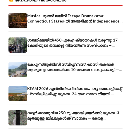
Musical മുതൽ ജയിൽ Escape Drama വരെ:
Connecticut Stages-ൽ അമേരിക്കൻ Independence-
ന്റെ 250-ആം വാർഷികം
ശബരിമലയിൽ 450 എഐ ക്യാമറകൾ വരുന്നു; 17
കോടിയുടെ ജനക്കൂട്ട നിയന്ത്രണ സംവിധാനം —
എരുമേലി മുതൽ പമ്പ വരെ
കെഎസ്ആർടിസി സ്വിഫ്റ്റ് ബസ് ഷാസി തകരാർ
തുടരുന്നു; പരമ്പരയിലെ 10-ാമത്തെ ബസും പൊട്ടി —
സുരക്ഷാ ആശങ്ക
KEAM 2026 എൻജിനീയറിങ് രണ്ടാം ഘട്ട അലോട്ട്മെന്റ്
പ്രസിദ്ധീകരിച്ചു; ജൂലൈ 24 അവസാന തീയതി —
അറിയേണ്ടതെല്ലാം
റബ്ബർ താങ്ങുവില 250 രൂപയായി ഉയർത്തി; ജൂലൈ 3
മുതലുള്ള ബില്ലുകൾക്ക് ബാധകം — കേരള
കർഷകർക്ക് ആശ്വാസം