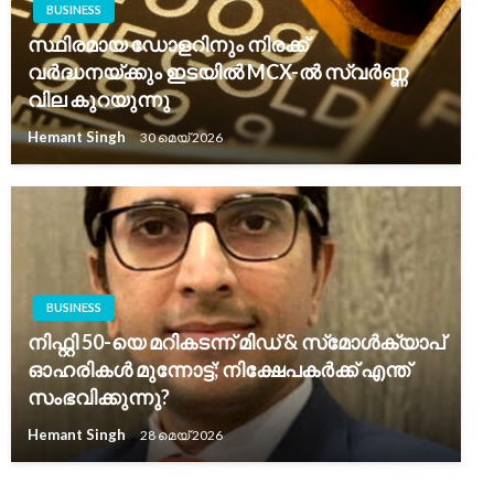
BUSINESS
സ്ഥിരമായ ഡോളറിനും നിരക്ക്
വർദ്ധനയ്ക്കും ഇടയിൽ MCX-ൽ സ്വർണ്ണ
വില കുറയുന്നു
Hemant Singh
30 മെയ്‌ 2026
BUSINESS
നിഫ്റ്റി 50-യെ മറികടന്ന് മിഡ്‌ & സ്‌മോൾക്യാപ്
ഓഹരികൾ മുന്നോട്ട്; നിക്ഷേപകർക്ക് എന്ത്
സംഭവിക്കുന്നു?
Hemant Singh
28 മെയ്‌ 2026