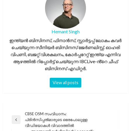
Hemant Singh
ഇന്ത്യൻ ബിസിനസ്, ഫിനാൻസ്, സ്റ്റാർട്ടപ്പ് ലോകം കവർ
ചെയ്യുന്ന സീനിയർ ബിസിനസ് ജേർണലിസ്റ്റ്. ഓഹരി
വിപണി, ബജറ്റ് വിശകലനം, കോർപ്പറേറ്റ് ഇന്ത്യ എന്നിവ
ആഴത്തിൽ റിപ്പോർട്ട് ചെയ്യുന്ന IBCLive-ൻ്റെ ചീഫ്
ബിസിനസ് എഡിറ്റർ.
View all posts
പോസ്റ്റുകളിലൂടെ
CBSE OSM സംവിധാനം:
പ്രിൻസിപ്പൽമാരുടെ ഒരേപോലുള്ള
Previous
വീഡിയോകൾ വിവാദത്തിൽ
Post