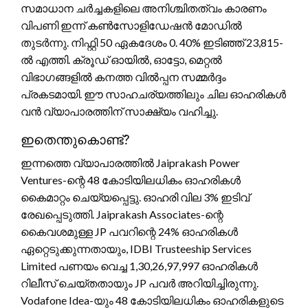
സമാധാന ചർച്ചകളിലെ അനിശ്ചിതത്വം കാരണം
വിപണി ഇന്ന് കൺസോളിഡേഷൻ മോഡിൽ
തുടർന്നു. നിഫ്റ്റി 50 ഏകദേശം 0. 40% ഇടിഞ്ഞ് 23,815-
ൽ എത്തി. ക്രൂഡ് ഓയിൽ, ഓട്ടോ, മെറ്റൽ
വിഭാഗങ്ങളിൽ കനത്ത വിൽപ്പന സമ്മർദ്ദം
പ്രകടമായി. ഈ സാഹചര്യത്തിലും ചില ഓഹരികൾ
വൻ വ്യാപാരത്തിന് സാക്ഷ്യം വഹിച്ചു.
ഇതെന്തുകൊണ്ട്?
ഇന്നത്തെ വ്യാപാരത്തിൽ Jaiprakash Power
Ventures-ന്റെ 48 കോടിയിലധികം ഓഹരികൾ
കൈമാറ്റം ചെയ്യപ്പെട്ടു. ഓഹരി വില 3% ഇടിവ്
രേഖപ്പെടുത്തി. Jaiprakash Associates-ന്റെ
കൈവശമുള്ള JP പവറിന്റെ 24% ഓഹരികൾ
ഏറ്റെടുക്കുന്നതായും, IDBI Trusteeship Services
Limited പണയം വെച്ച 1,30,26,97,997 ഓഹരികൾ
റിലീസ് ചെയ്തതായും JP പവർ അറിയിച്ചിരുന്നു.
Vodafone Idea-യും 48 കോടിയിലധികം ഓഹരികളുടെ