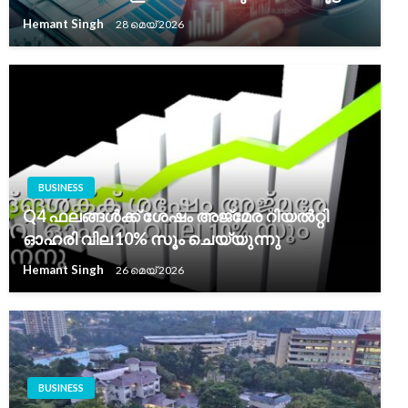
Hemant Singh
28 മെയ്‌ 2026
BUSINESS
Q4 ഫലങ്ങൾക്ക് ശേഷം അജ്മേര റിയൽറ്റി
ഓഹരി വില 10% സൂം ചെയ്യുന്നു
Hemant Singh
26 മെയ്‌ 2026
BUSINESS