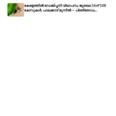
കേരളത്തിൽ ഡെങ്കിപ്പനി വ്യാപനം; ജൂലൈ 16ന് 108
കേസുകൾ, പാലക്കാട് മുന്നിൽ — പ്രതിരോധം
എങ്ങനെ?