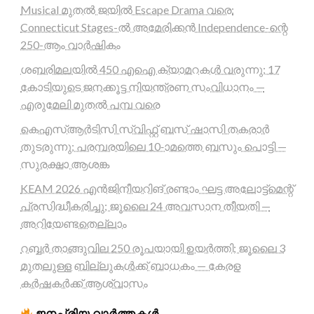
Musical മുതൽ ജയിൽ Escape Drama വരെ:
Connecticut Stages-ൽ അമേരിക്കൻ Independence-ന്റെ
250-ആം വാർഷികം
ശബരിമലയിൽ 450 എഐ ക്യാമറകൾ വരുന്നു; 17
കോടിയുടെ ജനക്കൂട്ട നിയന്ത്രണ സംവിധാനം —
എരുമേലി മുതൽ പമ്പ വരെ
കെഎസ്ആർടിസി സ്വിഫ്റ്റ് ബസ് ഷാസി തകരാർ
തുടരുന്നു; പരമ്പരയിലെ 10-ാമത്തെ ബസും പൊട്ടി —
സുരക്ഷാ ആശങ്ക
KEAM 2026 എൻജിനീയറിങ് രണ്ടാം ഘട്ട അലോട്ട്മെന്റ്
പ്രസിദ്ധീകരിച്ചു; ജൂലൈ 24 അവസാന തീയതി —
അറിയേണ്ടതെല്ലാം
റബ്ബർ താങ്ങുവില 250 രൂപയായി ഉയർത്തി; ജൂലൈ 3
മുതലുള്ള ബില്ലുകൾക്ക് ബാധകം — കേരള
കർഷകർക്ക് ആശ്വാസം
ജനപ്രിയ വാർത്തകൾ