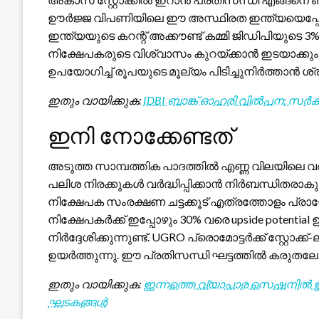
ഊർജ്ജ വിപണിയിലെ ഈ അസ്ഥിരത ഇന്ത്യയെപ്പോലു
ഇന്ത്യയുടെ കറന്റ് അക്കൗണ്ട് കമ്മി ജിഡിപിയുടെ 
നിക്ഷേപകരുടെ വിശ്വാസം കുറയ്ക്കാൻ ഇടയാക്
ഉപയോഗിച്ച് രൂപയുടെ മൂല്യം പിടിച്ചുനിർത്താൻ ശ്രമ
ഇതും വായിക്കുക:
IDBI ബാങ്ക് ഓഹരി വിൽപന: സർക്
ഇനി നോക്കേണ്ടത്
അടുത്ത സാമ്പത്തിക പാദത്തിൽ എണ്ണ വിലയിലെ വർദ
പലിശ നിരക്കുകൾ വർദ്ധിപ്പിക്കാൻ നിർബന്ധിതരാകു
നിക്ഷേപക സംരക്ഷണ ചട്ടക്കൂട് എത്രത്തോളം പ്ര
നിക്ഷേപകർക്ക് ഇപ്പോഴും 30% വരെ upside potential ഉള
നിർദ്ദേശിക്കുന്നുണ്ട്. UGRO പ്രൊമോട്ടർക്ക് സ്റ്റോക്ക
ഉയർത്തുന്നു. ഈ പ്രതിസന്ധി ഘട്ടത്തിൽ കരുതല
ഇതും വായിക്കുക:
ഇന്നത്തെ വ്യാപാര സെഷനിൽ ഇന
ഘടകങ്ങൾ