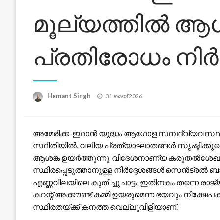
മൂല്യത്തിൽ ആശങ
പ്രതിരോധം ന
Posted
Hemant Singh
31 മെയ്‌ 2026
on
അമേരിക്ക-ഇറാൻ യുദ്ധം ആഗോള സമ്പദ്‌വ്യവസ്ഥയി
സ്ഥിതിയിൽ, വലിയ പ്രത്യാഘാതങ്ങൾ സൃഷ്ടിക്കുമെന്
ആശങ്ക ഉയർത്തുന്നു. വിദേശനാണ്യ കരുതൽശേഖരം
സ്ഥിരപ്പെടുത്താനുള്ള നിർദ്ദേശങ്ങൾ സെൻട്രൽ ബാങ്ക
എണ്ണവിലയിലെ കുതിച്ചുചാട്ടം ഇതിനകം തന്നെ രാജ്യ
കറന്റ് അക്കൗണ്ട് കമ്മി ഉയരുമെന്ന ഭയവും നിക്ഷേ
സ്ഥിരതയ്ക്ക് കനത്ത വെല്ലുവിളിയാണ്.