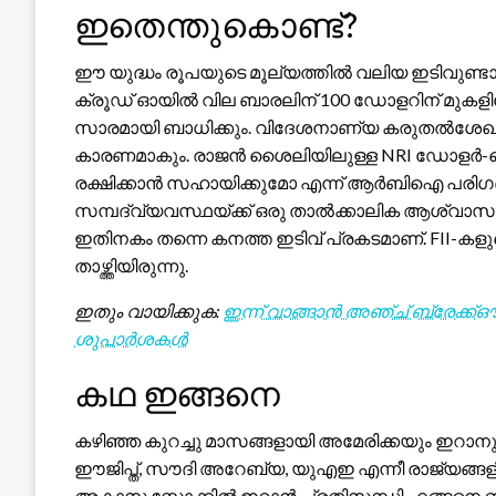
ഇതെന്തുകൊണ്ട്?
ഈ യുദ്ധം രൂപയുടെ മൂല്യത്തിൽ വലിയ ഇടിവുണ്ടാക്കു
ക്രൂഡ് ഓയിൽ വില ബാരലിന് 100 ഡോളറിന് മുകളിലേക
സാരമായി ബാധിക്കും. വിദേശനാണ്യ കരുതൽശേഖ
കാരണമാകും. രാജൻ ശൈലിയിലുള്ള NRI ഡോളർ-ഡെപ്പ
രക്ഷിക്കാൻ സഹായിക്കുമോ എന്ന് ആർബിഐ പരിഗണിക്
സമ്പദ്‌വ്യവസ്ഥയ്ക്ക് ഒരു താൽക്കാലിക ആശ്വാ
ഇതിനകം തന്നെ കനത്ത ഇടിവ് പ്രകടമാണ്. FII-കളുടെ
താഴ്ത്തിയിരുന്നു.
ഇതും വായിക്കുക:
ഇന്ന് വാങ്ങാൻ അഞ്ച് ബ്രേക്ക്
ശുപാർശകൾ
കഥ ഇങ്ങനെ
കഴിഞ്ഞ കുറച്ചു മാസങ്ങളായി അമേരിക്കയും ഇറാനും
ഈജിപ്ത്, സൗദി അറേബ്യ, യുഎഇ എന്നീ രാജ്യങ്ങളിലെ എ
അകാസ സ്റ്റോക്കിൽ ഇറാൻ പ്രതിസന്ധി എങ്ങനെ ബാധിക