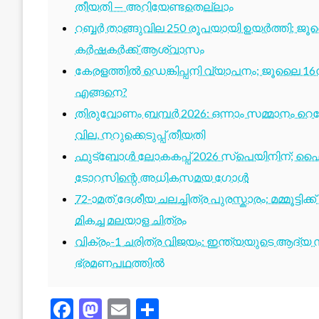
തീയതി — അറിയേണ്ടതെല്ലാം
റബ്ബർ താങ്ങുവില 250 രൂപയായി ഉയർത്തി; ജ
കർഷകർക്ക് ആശ്വാസം
കേരളത്തിൽ ഡെങ്കിപ്പനി വ്യാപനം; ജൂലൈ 16ന
എങ്ങനെ?
തിരുവോണം ബമ്പർ 2026: ഒന്നാം സമ്മാനം റെക്ക
വില, നറുക്കെടുപ്പ് തീയതി
ഫുട്ബോൾ ലോകകപ്പ് 2026 സ്പെയിനിന്; ഫൈ
ടോറസിന്റെ അധികസമയ ഗോൾ
72-ാമത് ദേശീയ ചലച്ചിത്ര പുരസ്കാരം: മമ്മൂട്ടി
മികച്ച മലയാള ചിത്രം
വിക്രം-1 ചരിത്ര വിജയം: ഇന്ത്യയുടെ ആദ്യ സ്
ഭ്രമണപഥത്തിൽ
Facebook
Mastodon
Email
Share