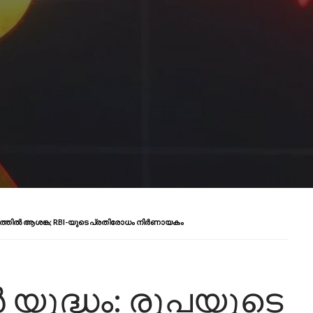
്യത്തിൽ ആശങ്ക; RBI-യുടെ പ്രതിരോധം നിർണായകം
യുദ്ധം: രൂപയുടെ