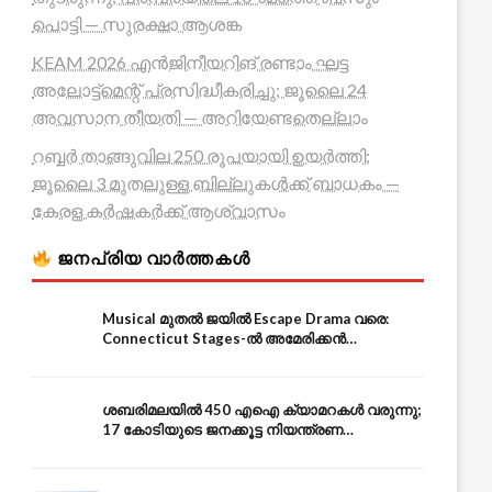
പൊട്ടി — സുരക്ഷാ ആശങ്ക
KEAM 2026 എൻജിനീയറിങ് രണ്ടാം ഘട്ട
അലോട്ട്മെന്റ് പ്രസിദ്ധീകരിച്ചു; ജൂലൈ 24
അവസാന തീയതി — അറിയേണ്ടതെല്ലാം
റബ്ബർ താങ്ങുവില 250 രൂപയായി ഉയർത്തി;
ജൂലൈ 3 മുതലുള്ള ബില്ലുകൾക്ക് ബാധകം —
കേരള കർഷകർക്ക് ആശ്വാസം
ജനപ്രിയ വാർത്തകൾ
Musical മുതൽ ജയിൽ Escape Drama വരെ:
Connecticut Stages-ൽ അമേരിക്കൻ
Independence-ന്റെ 250-ആം വാർഷികം
ശബരിമലയിൽ 450 എഐ ക്യാമറകൾ വരുന്നു;
17 കോടിയുടെ ജനക്കൂട്ട നിയന്ത്രണ
സംവിധാനം — എരുമേലി മുതൽ പമ്പ വരെ