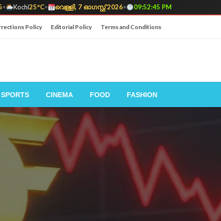
5
•
Kochi
25°C
•
വെള്ളി, 7 ഓഗസ്റ്റ് 2026
•
09:52:46 PM
rections Policy
Editorial Policy
Terms and Conditions
SPORTS
CINEMA
FOOD
FASHION