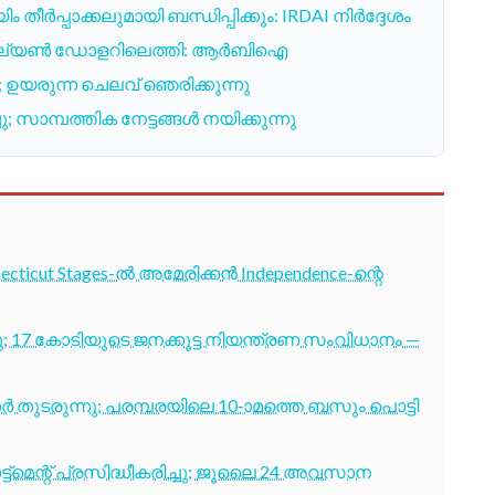
പ്പാക്കലുമായി ബന്ധിപ്പിക്കും: IRDAI നിർദ്ദേശം
.9 ബില്യൺ ഡോളറിലെത്തി: ആർബിഐ
; ഉയരുന്ന ചെലവ് ഞെരിക്കുന്നു
സാമ്പത്തിക നേട്ടങ്ങൾ നയിക്കുന്നു
cticut Stages-ൽ അമേരിക്കൻ Independence-ന്റെ
7 കോടിയുടെ ജനക്കൂട്ട നിയന്ത്രണ സംവിധാനം —
തുടരുന്നു; പരമ്പരയിലെ 10-ാമത്തെ ബസും പൊട്ടി
ട്മെന്റ് പ്രസിദ്ധീകരിച്ചു; ജൂലൈ 24 അവസാന