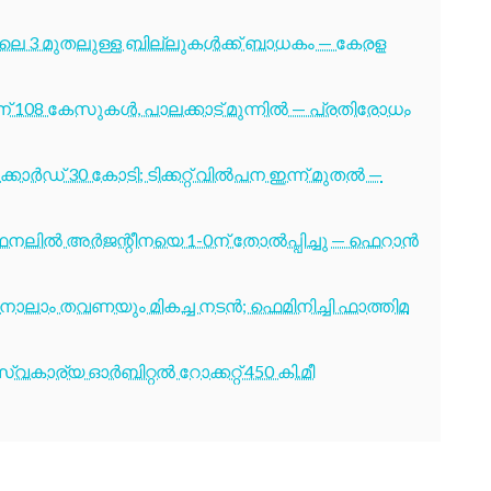
ൂലൈ 3 മുതലുള്ള ബില്ലുകൾക്ക് ബാധകം — കേരള
് 108 കേസുകൾ, പാലക്കാട് മുന്നിൽ — പ്രതിരോധം
ോർഡ് 30 കോടി; ടിക്കറ്റ് വിൽപന ഇന്ന് മുതൽ —
നലിൽ അർജന്റീനയെ 1-0ന് തോൽപ്പിച്ചു — ഫെറാൻ
ക്ക് നാലാം തവണയും മികച്ച നടൻ; ഫെമിനിച്ചി ഫാത്തിമ
വകാര്യ ഓർബിറ്റൽ റോക്കറ്റ് 450 കി.മീ