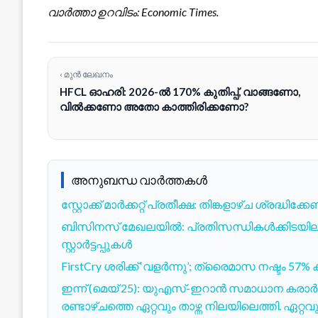
വാർത്താ ഉറവിടം: Economic Times.
‹ മുൻ ലേഖനം
HFCL ഓഹരി: 2026-ൽ 170% കുതിപ്പ്, വാങ്ങണോ,
വിൽക്കണോ അതോ കാത്തിരിക്കണോ?
അനുബന്ധ വാർത്തകൾ
സ്റ്റോക്ക് മാർക്കറ്റ് പ്രതീക്ഷ: തിങ്കളാഴ്ച ശ്രദ്ധിക
ബിസിനസ് മേഖലയിൽ: പ്രതിസന്ധികൾക്കിടയിലും ദല
സ്റ്റാർട്ടപ്പുകൾ
FirstCry ശരിക്ക് ‘വളർന്നു’; ത്രൈമാസ നഷ്ടം 57% കു
ഇന്ന് (മെയ് 25): യുഎസ്-ഇറാൻ സമാധാന കരാ
രണ്ടാഴ്ചത്തെ ഏറ്റവും താഴ്ന്ന നിലയിലെത്തി. ഏറ