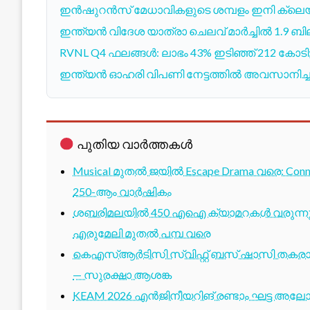
ഇൻഷുറൻസ് മേധാവികളുടെ ശമ്പളം ഇനി ക്ലെയിം തീർ
ഇന്ത്യൻ വിദേശ യാത്രാ ചെലവ് മാർച്ചിൽ 1
RVNL Q4 ഫലങ്ങള്‍: ലാഭം 43% ഇടിഞ്ഞ് 212 കോടി
ഇന്ത്യൻ ഓഹരി വിപണി നേട്ടത്തിൽ അവസാനിച്ചു; 
പുതിയ വാർത്തകൾ
Musical മുതൽ ജയിൽ Escape Drama വരെ: Conne
250-ആം വാർഷികം
ശബരിമലയിൽ 450 എഐ ക്യാമറകൾ വരുന്നു; 1
എരുമേലി മുതൽ പമ്പ വരെ
കെഎസ്ആർടിസി സ്വിഫ്റ്റ് ബസ് ഷാസി തകരാർ 
— സുരക്ഷാ ആശങ്ക
KEAM 2026 എൻജിനീയറിങ് രണ്ടാം ഘട്ട അലോട്