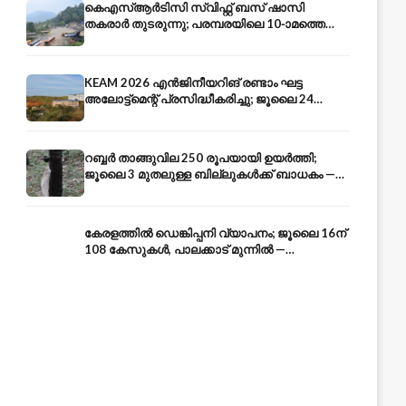
കെഎസ്ആർടിസി സ്വിഫ്റ്റ് ബസ് ഷാസി
തകരാർ തുടരുന്നു; പരമ്പരയിലെ 10-ാമത്തെ
ബസും പൊട്ടി — സുരക്ഷാ ആശങ്ക
KEAM 2026 എൻജിനീയറിങ് രണ്ടാം ഘട്ട
അലോട്ട്മെന്റ് പ്രസിദ്ധീകരിച്ചു; ജൂലൈ 24
അവസാന തീയതി — അറിയേണ്ടതെല്ലാം
റബ്ബർ താങ്ങുവില 250 രൂപയായി ഉയർത്തി;
ജൂലൈ 3 മുതലുള്ള ബില്ലുകൾക്ക് ബാധകം —
കേരള കർഷകർക്ക് ആശ്വാസം
കേരളത്തിൽ ഡെങ്കിപ്പനി വ്യാപനം; ജൂലൈ 16ന്
108 കേസുകൾ, പാലക്കാട് മുന്നിൽ —
പ്രതിരോധം എങ്ങനെ?