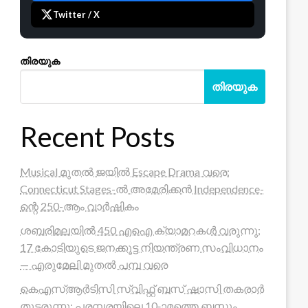
Twitter / X
തിരയുക
തിരയുക
Recent Posts
Musical മുതൽ ജയിൽ Escape Drama വരെ:
Connecticut Stages-ൽ അമേരിക്കൻ Independence-
ന്റെ 250-ആം വാർഷികം
ശബരിമലയിൽ 450 എഐ ക്യാമറകൾ വരുന്നു;
17 കോടിയുടെ ജനക്കൂട്ട നിയന്ത്രണ സംവിധാനം
— എരുമേലി മുതൽ പമ്പ വരെ
കെഎസ്ആർടിസി സ്വിഫ്റ്റ് ബസ് ഷാസി തകരാർ
തുടരുന്നു; പരമ്പരയിലെ 10-ാമത്തെ ബസും