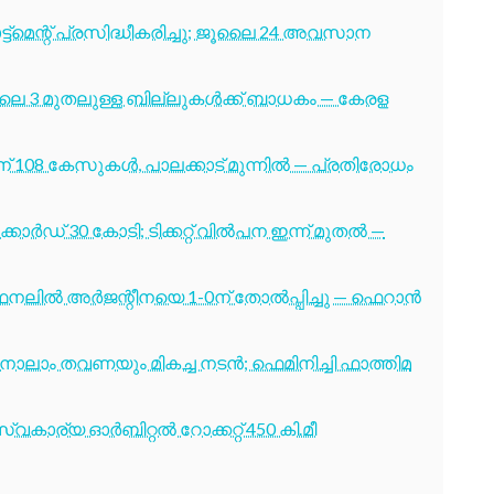
ട്മെന്റ് പ്രസിദ്ധീകരിച്ചു; ജൂലൈ 24 അവസാന
ൂലൈ 3 മുതലുള്ള ബില്ലുകൾക്ക് ബാധകം — കേരള
് 108 കേസുകൾ, പാലക്കാട് മുന്നിൽ — പ്രതിരോധം
ോർഡ് 30 കോടി; ടിക്കറ്റ് വിൽപന ഇന്ന് മുതൽ —
നലിൽ അർജന്റീനയെ 1-0ന് തോൽപ്പിച്ചു — ഫെറാൻ
ക്ക് നാലാം തവണയും മികച്ച നടൻ; ഫെമിനിച്ചി ഫാത്തിമ
വകാര്യ ഓർബിറ്റൽ റോക്കറ്റ് 450 കി.മീ