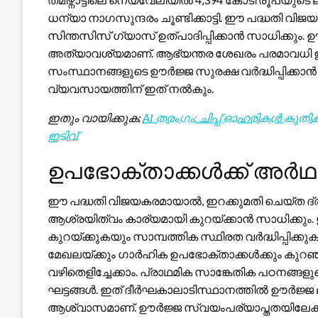
ധന്യാ നാഗസുന്ദരം ചൂണ്ടിക്കാട്ടി. ഈ പദ്ധതി
സിന്തസിസ് ഗ്യാസ് ഉത്പാദിപ്പിക്കാൻ സാധിക്കു
അത്യാവശ്യമാണ്. ആഭ്യന്തര ശേഖരം പരമാവധി ഉപ
സംസ്ഥാനങ്ങളുടെ ഊർജ്ജ സുരക്ഷ വർദ്ധിപ്പിക്കാ
വ്യവസായത്തിന് ഇത് നൽകും.
ഇതും വായിക്കുക:
AI തരംഗം: ചിപ്പ് ഓഹരികൾ കു
ഇടിവ്
ഉപഭോക്താക്കൾക്ക് അർഥ
ഈ പദ്ധതി വിജയകരമായാൽ, ഇറക്കുമതി ചെയ്ത ദ്
ആശ്രയിത്വം കാര്യമായി കുറയ്ക്കാൻ സാധിക്കും.
കുറയ്ക്കുകയും സാമ്പത്തിക സ്ഥിരത വർദ്ധിപ്പിക
മേഖലയ്ക്കും ഗാർഹിക ഉപഭോക്താക്കൾക്കും കുറഞ്
വഴിതെളിച്ചേക്കാം. പ്രാഥമിക സാങ്കേതിക പഠനങ്ങള
ഘട്ടങ്ങൾ. ഇത് ദീർഘകാലാടിസ്ഥാനത്തിൽ ഊർജ്ജ ലഭ
ആശ്വാസമാണ്. ഊർജ്ജ സ്വയംപര്യാപ്തതയിലേക്കുള