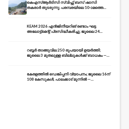
കെഎസ്ആർടിസി സ്വിഫ്റ്റ് ബസ് ഷാസി
തകരാർ തുടരുന്നു; പരമ്പരയിലെ 10-ാമത്തെ
ബസും പൊട്ടി — സുരക്ഷാ ആശങ്ക
KEAM 2026 എൻജിനീയറിങ് രണ്ടാം ഘട്ട
അലോട്ട്മെന്റ് പ്രസിദ്ധീകരിച്ചു; ജൂലൈ 24
അവസാന തീയതി — അറിയേണ്ടതെല്ലാം
റബ്ബർ താങ്ങുവില 250 രൂപയായി ഉയർത്തി;
ജൂലൈ 3 മുതലുള്ള ബില്ലുകൾക്ക് ബാധകം —
കേരള കർഷകർക്ക് ആശ്വാസം
കേരളത്തിൽ ഡെങ്കിപ്പനി വ്യാപനം; ജൂലൈ 16ന്
108 കേസുകൾ, പാലക്കാട് മുന്നിൽ —
പ്രതിരോധം എങ്ങനെ?