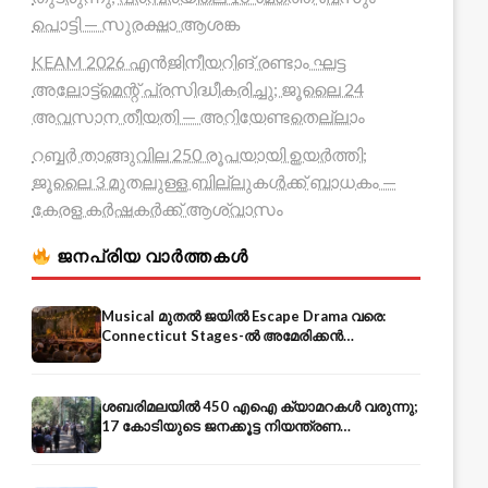
പൊട്ടി — സുരക്ഷാ ആശങ്ക
KEAM 2026 എൻജിനീയറിങ് രണ്ടാം ഘട്ട
അലോട്ട്മെന്റ് പ്രസിദ്ധീകരിച്ചു; ജൂലൈ 24
അവസാന തീയതി — അറിയേണ്ടതെല്ലാം
റബ്ബർ താങ്ങുവില 250 രൂപയായി ഉയർത്തി;
ജൂലൈ 3 മുതലുള്ള ബില്ലുകൾക്ക് ബാധകം —
കേരള കർഷകർക്ക് ആശ്വാസം
ജനപ്രിയ വാർത്തകൾ
Musical മുതൽ ജയിൽ Escape Drama വരെ:
Connecticut Stages-ൽ അമേരിക്കൻ
Independence-ന്റെ 250-ആം വാർഷികം
ശബരിമലയിൽ 450 എഐ ക്യാമറകൾ വരുന്നു;
17 കോടിയുടെ ജനക്കൂട്ട നിയന്ത്രണ
സംവിധാനം — എരുമേലി മുതൽ പമ്പ വരെ