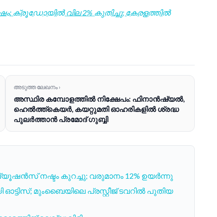
്രൂഡോയിൽ വില 2% കുതിച്ചു; കേരളത്തിൽ
അടുത്ത ലേഖനം ›
അസ്ഥിര കമ്പോളത്തിൽ നിക്ഷേപം: ഫിനാൻഷ്യൽ,
ഹെൽത്ത്‌കെയർ, കയറ്റുമതി ഓഹരികളിൽ ശ്രദ്ധ
പുലർത്താൻ പ്രമോദ് ഗുബ്ബി
യൂഷൻസ് നഷ്ടം കുറച്ചു; വരുമാനം 12% ഉയർന്നു
 ഓട്ടിസ്; മുംബൈയിലെ പ്രസ്റ്റീജ് ടവറിൽ പുതിയ