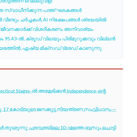
ാട്ടത്തിന് വെല്ലുവിളി
 സ്വാധീനിക്കുന്ന പത്ത് ഘടകങ്ങൾ
ീണ്ടും ചർച്ചകൾ, AI നിക്ഷേപങ്ങൾ ശ്രദ്ധയിൽ
 ജീവനക്കാർക്ക് വിശദീകരണം അനിവാര്യം
യം 95.43-ൽ, ക്രൂഡ് വിലയും പിരിമുറുക്കവും വില്ലൻ
ഡ് ഉയരത്തിൽ, ഏഷ്യ മിക്സഡ് ട്രേഡ് കാണുന്നു
cticut Stages-ൽ അമേരിക്കൻ Independence-ന്റെ
7 കോടിയുടെ ജനക്കൂട്ട നിയന്ത്രണ സംവിധാനം —
തുടരുന്നു; പരമ്പരയിലെ 10-ാമത്തെ ബസും പൊട്ടി