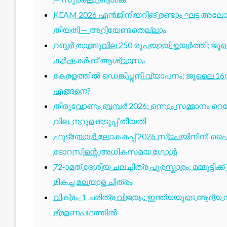
KEAM 2026 എൻജിനീയറിങ് രണ്ടാം ഘട്ട അലോട്
തീയതി — അറിയേണ്ടതെല്ലാം
റബ്ബർ താങ്ങുവില 250 രൂപയായി ഉയർത്തി; ജ
കർഷകർക്ക് ആശ്വാസം
കേരളത്തിൽ ഡെങ്കിപ്പനി വ്യാപനം; ജൂലൈ 16ന
എങ്ങനെ?
തിരുവോണം ബമ്പർ 2026: ഒന്നാം സമ്മാനം റെക്ക
വില, നറുക്കെടുപ്പ് തീയതി
ഫുട്ബോൾ ലോകകപ്പ് 2026 സ്പെയിനിന്; ഫൈ
ടോറസിന്റെ അധികസമയ ഗോൾ
72-ാമത് ദേശീയ ചലച്ചിത്ര പുരസ്കാരം: മമ്മൂട്ടി
മികച്ച മലയാള ചിത്രം
വിക്രം-1 ചരിത്ര വിജയം: ഇന്ത്യയുടെ ആദ്യ സ്
ഭ്രമണപഥത്തിൽ