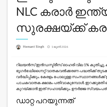
NLC കരാർ ഇന്ത
സുരക്ഷയ്ക്ക് കര
Posted
Hemant Singh
1 ജൂൺ 2026
on
റിലയൻസ് ഇൻഡസ്ട്രീസ് ഓഹരി വില 1% കുതിച്ചു, 
ഭൂഗർഭ ലിഗ്നൈറ്റ് വാതകവൽക്കരണ പദ്ധതിക്ക് തുടക്
വർദ്ധിപ്പിക്കും. കേരളം പോലുള്ള സംസ്ഥാനങ്ങൾക്ക
പാചകവാതക ക്ഷാമം പതിവാകുമ്പോൾ. ഇറക്കുമതി ച
കുറയ്ക്കാൻ ഇത് സഹായിക്കും. ഊർജ്ജ സ്വയംപര്
ഡാറ്റ പറയുന്നത്