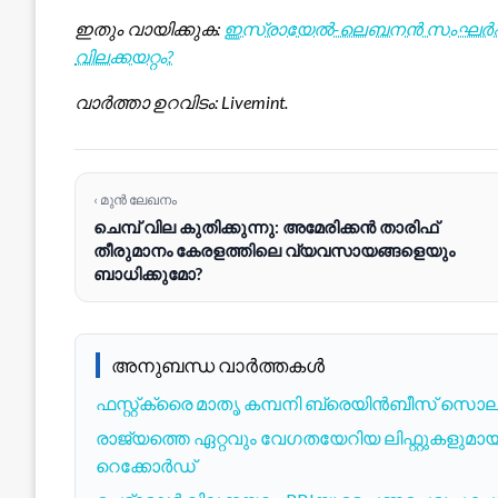
ഇതും വായിക്കുക:
ഇസ്രായേൽ-ലെബനൻ സംഘർഷം: ക
വിലക്കയറ്റം?
വാർത്താ ഉറവിടം: Livemint.
‹ മുൻ ലേഖനം
ചെമ്പ് വില കുതിക്കുന്നു: അമേരിക്കൻ താരിഫ്
തീരുമാനം കേരളത്തിലെ വ്യവസായങ്ങളെയും
ബാധിക്കുമോ?
അനുബന്ധ വാർത്തകൾ
ഫസ്റ്റ്ക്രൈ മാതൃ കമ്പനി ബ്രെയിൻബീസ് സൊല്
രാജ്യത്തെ ഏറ്റവും വേഗതയേറിയ ലിഫ്റ്റുകളുമായി
റെക്കോർഡ്