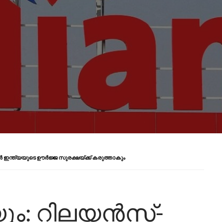
 ഇന്ത്യയുടെ ഊർജ്ജ സുരക്ഷയ്ക്ക് കരുത്താകും
യും: റിലയൻസ്-