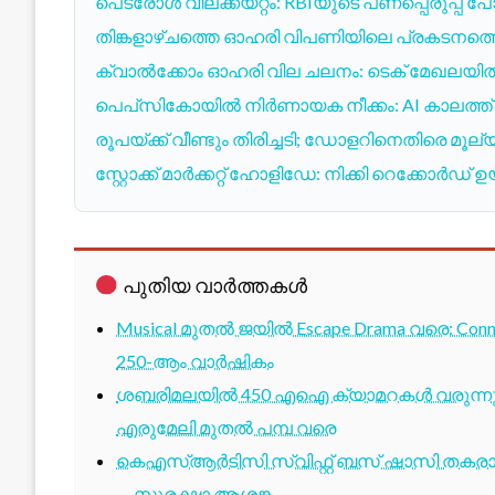
പെട്രോൾ വിലക്കയറ്റം: RBIയുടെ പണപ്പെരുപ്പ പോര
തിങ്കളാഴ്ചത്തെ ഓഹരി വിപണിയിലെ പ്രകടനത്തെ
ക്വാൽക്കോം ഓഹരി വില ചലനം: ടെക് മേഖലയിൽ വ
പെപ്‌സികോയിൽ നിർണായക നീക്കം: AI കാലത്ത്
രൂപയ്ക്ക് വീണ്ടും തിരിച്ചടി; ഡോളറിനെതിരെ മൂല്
സ്റ്റോക്ക് മാർക്കറ്റ് ഹോളിഡേ: നിക്കി റെക്കോർ
പുതിയ വാർത്തകൾ
Musical മുതൽ ജയിൽ Escape Drama വരെ: Conne
250-ആം വാർഷികം
ശബരിമലയിൽ 450 എഐ ക്യാമറകൾ വരുന്നു; 1
എരുമേലി മുതൽ പമ്പ വരെ
കെഎസ്ആർടിസി സ്വിഫ്റ്റ് ബസ് ഷാസി തകരാർ 
— സുരക്ഷാ ആശങ്ക