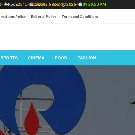
6
•
Kochi
25°C
•
വ്യാഴം, 6 ഓഗസ്റ്റ് 2026
•
09:29:51 AM
rections Policy
Editorial Policy
Terms and Conditions
SPORTS
CINEMA
FOOD
FASHION