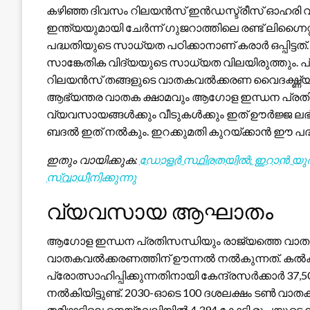
കഴിഞ്ഞ ദിവസം റിലയൻസ് ഇൻഡസ്ട്രീസ് ഓഹരി വില 
ഇന്ത്യയുമായി ചേർന്ന് ഗുജറാത്തിലെ രണ്ട് ലിഗ്
പദ്ധതിയുടെ സാധ്യത പഠിക്കാനാണ് കരാർ ഒപ്പിട്ടത്. 
സാങ്കേതിക വിദ്യയുടെ സാധ്യത വിലയിരുത്തും. 
റിലയൻസ് തങ്ങളുടെ വാതകവൽക്കരണ വൈദഗ്ദ്ധ്യം ഇ
ആഭ്യന്തര വാതക ക്ഷാമവും ആഗോള ഇന്ധന പ്രതിസ
വ്യവസായങ്ങൾക്കും വീടുകൾക്കും ഇത് ഊർജ്ജ ലഭ്
ബദൽ ഇത് നൽകും. ഇറക്കുമതി കുറയ്ക്കാൻ ഈ പദ്ധത
ഇതും വായിക്കുക:
ഡോളർ സ്ഥിരതയിൽ: ഇറാൻ യുദ്ധവ
സ്വാധീനിക്കുന്നു
വ്യവസായ ആഘാതം
ആഗോള ഇന്ധന പ്രതിസന്ധിയും രാജ്യത്തെ വാതക ക
വാതകവൽക്കരണത്തിന് ഊന്നൽ നൽകുന്നത്. കൽക്ക
പ്രോത്സാഹിപ്പിക്കുന്നതിനായി കേന്ദ്രസർക്കാർ 3
നൽകിയിട്ടുണ്ട്. 2030-ഓടെ 100 ദശലക്ഷം ടൺ വാത
തമിഴ്നാട്ടിലെ നെയ്‌വേലിയിൽ 4,394 കോടി രൂപയുടെ ല