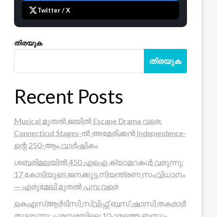
Twitter / X
തിരയുക
തിരയുക
Recent Posts
Musical മുതൽ ജയിൽ Escape Drama വരെ:
Connecticut Stages-ൽ അമേരിക്കൻ Independence-
ന്റെ 250-ആം വാർഷികം
ശബരിമലയിൽ 450 എഐ ക്യാമറകൾ വരുന്നു;
17 കോടിയുടെ ജനക്കൂട്ട നിയന്ത്രണ സംവിധാനം
— എരുമേലി മുതൽ പമ്പ വരെ
കെഎസ്ആർടിസി സ്വിഫ്റ്റ് ബസ് ഷാസി തകരാർ
തുടരുന്നു; പരമ്പരയിലെ 10-ാമത്തെ ബസും