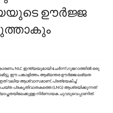
്യയുടെ ഊർജ്ജ
ുത്താകും
കാരണം NLC ഇന്ത്യയുമായി ചേർന്ന് ഗുജറാത്തിൽ ഒരു
കമിട്ടു. ഈ പങ്കാളിത്തം ആഭ്യന്തര ഊർജ്ജ ലഭ്യത
് ഇത് വലിയ ആശ്വാസമാണ്, പ്രത്യേകിച്ച്
െയ്ത പ്രകൃതിവാതകത്തെ (LNG) ആശ്രയിക്കുന്നത്
യാപ്തതയിലേക്കുള്ള നിർണായക ചുവടുവെപ്പാണിത്.