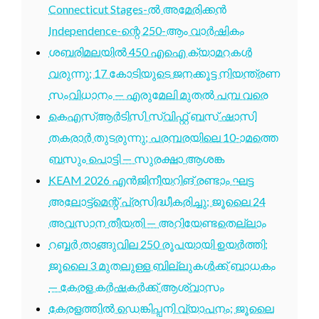
Connecticut Stages-ൽ അമേരിക്കൻ
Independence-ന്റെ 250-ആം വാർഷികം
ശബരിമലയിൽ 450 എഐ ക്യാമറകൾ
വരുന്നു; 17 കോടിയുടെ ജനക്കൂട്ട നിയന്ത്രണ
സംവിധാനം — എരുമേലി മുതൽ പമ്പ വരെ
കെഎസ്ആർടിസി സ്വിഫ്റ്റ് ബസ് ഷാസി
തകരാർ തുടരുന്നു; പരമ്പരയിലെ 10-ാമത്തെ
ബസും പൊട്ടി — സുരക്ഷാ ആശങ്ക
KEAM 2026 എൻജിനീയറിങ് രണ്ടാം ഘട്ട
അലോട്ട്മെന്റ് പ്രസിദ്ധീകരിച്ചു; ജൂലൈ 24
അവസാന തീയതി — അറിയേണ്ടതെല്ലാം
റബ്ബർ താങ്ങുവില 250 രൂപയായി ഉയർത്തി;
ജൂലൈ 3 മുതലുള്ള ബില്ലുകൾക്ക് ബാധകം
— കേരള കർഷകർക്ക് ആശ്വാസം
കേരളത്തിൽ ഡെങ്കിപ്പനി വ്യാപനം; ജൂലൈ