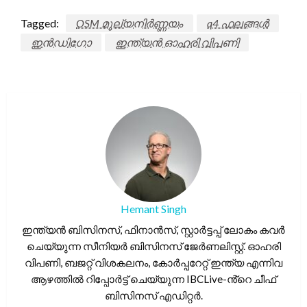
Tagged:
OSM മൂല്യനിർണ്ണയം
q4 ഫലങ്ങൾ
ഇൻഡിഗോ
ഇന്ത്യൻ ഓഹരി വിപണി
Hemant Singh
ഇന്ത്യൻ ബിസിനസ്, ഫിനാൻസ്, സ്റ്റാർട്ടപ്പ് ലോകം കവർ
ചെയ്യുന്ന സീനിയർ ബിസിനസ് ജേർണലിസ്റ്റ്. ഓഹരി
വിപണി, ബജറ്റ് വിശകലനം, കോർപ്പറേറ്റ് ഇന്ത്യ എന്നിവ
ആഴത്തിൽ റിപ്പോർട്ട് ചെയ്യുന്ന IBCLive-ൻ്റെ ചീഫ്
ബിസിനസ് എഡിറ്റർ.