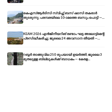
എരുമേലി മുതൽ പമ്പ വരെ
കെഎസ്ആർടിസി സ്വിഫ്റ്റ് ബസ് ഷാസി തകരാർ
തുടരുന്നു; പരമ്പരയിലെ 10-ാമത്തെ ബസും പൊട്ടി —
സുരക്ഷാ ആശങ്ക
KEAM 2026 എൻജിനീയറിങ് രണ്ടാം ഘട്ട അലോട്ട്മെന്റ്
പ്രസിദ്ധീകരിച്ചു; ജൂലൈ 24 അവസാന തീയതി —
അറിയേണ്ടതെല്ലാം
റബ്ബർ താങ്ങുവില 250 രൂപയായി ഉയർത്തി; ജൂലൈ 3
മുതലുള്ള ബില്ലുകൾക്ക് ബാധകം — കേരള
കർഷകർക്ക് ആശ്വാസം