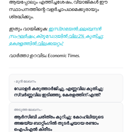
ആയപ്പോലും എത്തിച്ചശേഷം, വ്യാജികള്‍ ഈ
സ്ഥാപനത്തിന്റെ വളർച്ചാപഥമെക്കുരായും
ശ്രദ്ധിക്കും.
ഇതും വായിക്കുക:
ഇസ്രായേൽ-ലെബനൻ
സംഘർഷം: ക്രൂഡോയിൽ വില 2% കുതിച്ചു;
കേരളത്തിൽ വിലക്കയറ്റം?
വാർത്താ ഉറവിടം: Economic Times.
‹ മുൻ ലേഖനം
ഡോളർ കരുത്താർജിച്ചു, എണ്ണവില കുതിച്ചു:
സ്വർണ്ണവില ഇടിഞ്ഞു, കേരളത്തിന് എന്ത്?
അടുത്ത ലേഖനം ›
ആർ‌സി‌ബി ചരിത്രം കുറിച്ചു: കോഹ്‌ലിയുടെ
അജയ്യ ബാറ്റിംഗിൽ തുടർച്ചയായ രണ്ടാം
ഐ‌പി‌എൽ കിരീടം