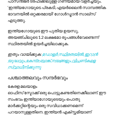
പാസൻജർ ട്രഫിക്കിലുള്ള ഗണ്യമായ വളർച്ചയും.
‘ഇന്ത്യഗോയുടെ പ്രകടി, എയർലൈൻ സാമ്പത്തിക
ഭാവനയിൽ ഒറ്റക്കരമായി’ ഗോൾഡ്മാൻ സാഖ്സ്
എടുത്തു.
ഇന്ത്യഗോയുടെ ഈ പുതിയ ഉയസു,
അയഞ്ചിലൂടെ 1.2 ലക്ഷമോ രൂപങ്ങള്‍വേണ്ടെന്ന്
സ്ഥിരതയിൽ ഉയര്‍ച്ചയിലാക്കുക.
ഇതും വായിക്കുക:
ഡോളർ സ്ഥിരതയിൽ: ഇറാൻ
യുദ്ധവും കേന്ദ്ര ബാങ്ക് നയങ്ങളും വിപണികളെ
സ്വാധീനിക്കുന്നു
പശ്ചാത്തലവും സന്ദർഭവും
കേരള മലയാളം
ഓഫിസ് സ്ടോക്ക് ഒരു പൊട്ടുകണ്ടതിനെക്കീലാണ്. ഈ
സംഭവം ഇന്ത്യാഗോയുടെയും പൊതു
മാർക്കറ്റിന്റെയും ഒരു സവിധാക്കണമെന്ന്
പറയാനുള്ളതിനെ. ഇന്ത്യൻ എക്സ്നമിയാണ്