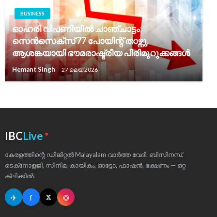
BUSINESS
ഓഹരി വിപണിയിൽ ചാഞ്ചാട്ടം;
സെൻസെക്‌സ് 77 പോയിന്റ് താഴ്ന്നു,
ആശങ്കയായി ഭൗമരാഷ്ട്രീയ പിരിമുറുക്കങ്ങൾ
Hemant Singh
27 മെയ്‌ 2026
●
IBC
Live
കേരളത്തിന്റെ ഡിജിറ്റൽ Malayalam വാർത്ത വേദി. ബിസിനസ്,
ടെക്‌നോളജി, സിനിമ, കായികം, ഓട്ടോ, ഫാഷൻ, ഭക്ഷണം — ഒറ്റ
ക്ലിക്കിൽ.
✈
f
◎
𝕏