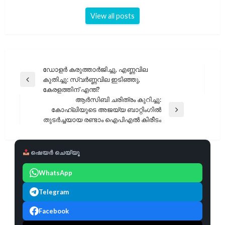
View all posts
പോസ്റ്റുകളിലൂടെ
ഡോളർ കരുത്താർജിച്ചു, എണ്ണവില
കുതിച്ചു: സ്വർണ്ണവില ഇടിഞ്ഞു,
Previous
കേരളത്തിന് എന്ത്?
Post
ആർ‌സി‌ബി ചരിത്രം കുറിച്ചു:
കോഹ്‌ലിയുടെ അജയ്യ ബാറ്റിംഗിൽ
Next
തുടർച്ചയായ രണ്ടാം ഐ‌പി‌എൽ കിരീടം
Post
ഷെയർ ചെയ്യൂ
WhatsApp
Telegram
Facebook