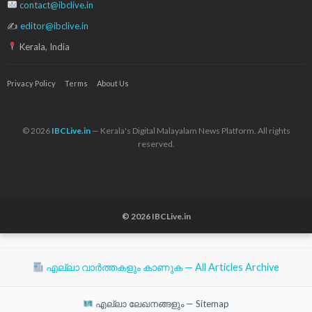
contact@ibclive.in
✍
editor@ibclive.in
Kerala, India
Privacy Policy
Terms
About Us
© 2026
IBCLive.in
— Kerala's Digital Malayalam News Platform. All rights
reserved.
© 2026 IBCLive.in
എല്ലാ വാർത്തകളും കാണുക — All Articles Archive
എല്ലാ ലേഖനങ്ങളും — Sitemap