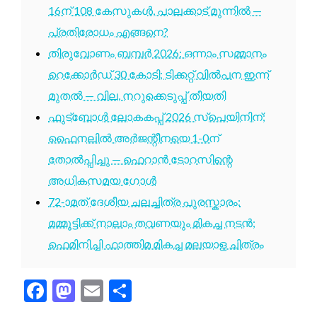
16ന് 108 കേസുകൾ, പാലക്കാട് മുന്നിൽ —
പ്രതിരോധം എങ്ങനെ?
തിരുവോണം ബമ്പർ 2026: ഒന്നാം സമ്മാനം
റെക്കോർഡ് 30 കോടി; ടിക്കറ്റ് വിൽപന ഇന്ന്
മുതൽ — വില, നറുക്കെടുപ്പ് തീയതി
ഫുട്ബോൾ ലോകകപ്പ് 2026 സ്പെയിനിന്;
ഫൈനലിൽ അർജന്റീനയെ 1-0ന്
തോൽപ്പിച്ചു — ഫെറാൻ ടോറസിന്റെ
അധികസമയ ഗോൾ
72-ാമത് ദേശീയ ചലച്ചിത്ര പുരസ്കാരം:
മമ്മൂട്ടിക്ക് നാലാം തവണയും മികച്ച നടൻ;
ഫെമിനിച്ചി ഫാത്തിമ മികച്ച മലയാള ചിത്രം
Facebook
Mastodon
Email
Share