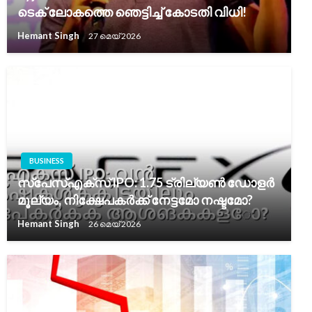
ടെക് ലോകത്തെ ഞെട്ടിച്ച് കോടതി വിധി!
Hemant Singh
27 മെയ്‌ 2026
BUSINESS
സ്പേസ്എക്സ് IPO: 1.75 ട്രില്യൺ ഡോളർ
മൂല്യം, നിക്ഷേപകർക്ക് നേട്ടമോ നഷ്ടമോ?
Hemant Singh
26 മെയ്‌ 2026