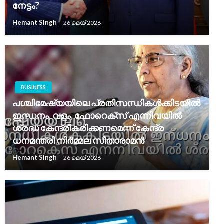
നേട്ടം?
Hemant Singh
26 മെയ്‌ 2026
BUSINESS
പശ്ചിമേഷ്യയിലെ പ്രതിസന്ധികൾക്കിടയിൽ
ഇന്ധനം, വളം, ഫോറെക്സ് എന്നിവയിൽ
ശ്രദ്ധ കേന്ദ്രീകരിക്കണമെന്ന് കേന്ദ്ര
ധനമന്ത്രി നിർമ്മല സീതാരാമൻ
Hemant Singh
26 മെയ്‌ 2026