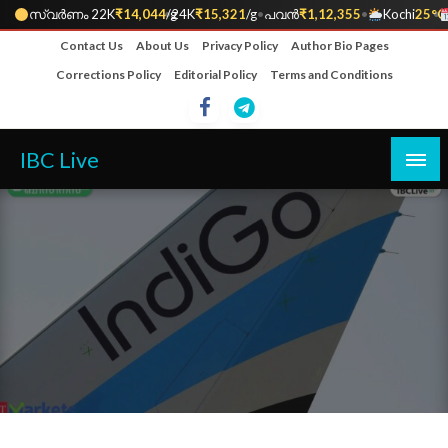
സ്വർണം 22K
₹14,044
•
/g
24K
₹15,321
/g
•
പവൻ
₹1,12,355
•
Kochi
25°C
•
Skip
Contact Us
About Us
Privacy Policy
Author Bio Pages
to
Corrections Policy
Editorial Policy
Terms and Conditions
content
IBC Live