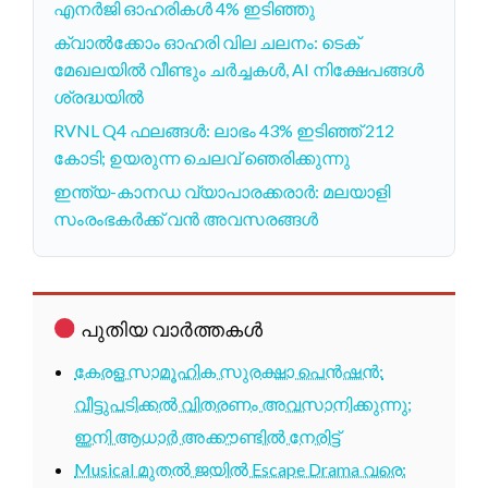
എനർജി ഓഹരികൾ 4% ഇടിഞ്ഞു
ക്വാൽക്കോം ഓഹരി വില ചലനം: ടെക്
മേഖലയിൽ വീണ്ടും ചർച്ചകൾ, AI നിക്ഷേപങ്ങൾ
ശ്രദ്ധയിൽ
RVNL Q4 ഫലങ്ങള്‍: ലാഭം 43% ഇടിഞ്ഞ് 212
കോടി; ഉയരുന്ന ചെലവ് ഞെരിക്കുന്നു
ഇന്ത്യ-കാനഡ വ്യാപാരക്കരാർ: മലയാളി
സംരംഭകർക്ക് വൻ അവസരങ്ങൾ
പുതിയ വാർത്തകൾ
കേരള സാമൂഹിക സുരക്ഷാ പെൻഷൻ:
വീട്ടുപടിക്കൽ വിതരണം അവസാനിക്കുന്നു;
ഇനി ആധാർ അക്കൗണ്ടിൽ നേരിട്ട്
Musical മുതൽ ജയിൽ Escape Drama വരെ: