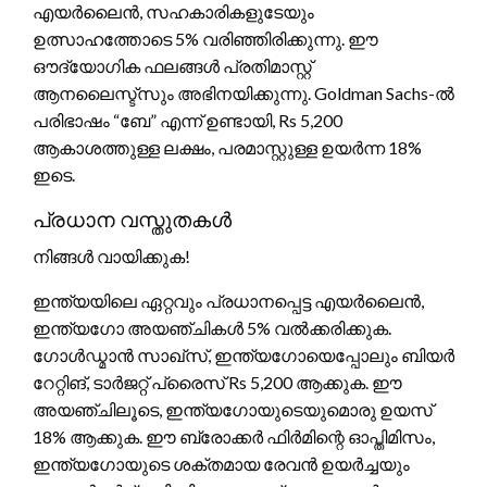
എയർലൈൻ, സഹകാരികളുടേയും
ഉത്സാഹത്തോടെ 5% വരിഞ്ഞിരിക്കുന്നു. ഈ
ഔദ്യോഗിക ഫലങ്ങൾ പ്രതിമാസ്റ്റ്
ആനലൈസ്ട്സും അഭിനയിക്കുന്നു. Goldman Sachs-ൽ
പരിഭാഷം “ബേ” എന്ന് ഉണ്ടായി, Rs 5,200
ആകാശത്തുള്ള ലക്ഷം, പരമാസ്റ്റുള്ള ഉയര്‍ന്ന 18%
ഇടെ.
പ്രധാന വസ്തുതകൾ
നിങ്ങൾ വായിക്കുക!
ഇന്ത്യയിലെ ഏറ്റവും പ്രധാനപ്പെട്ട എയർലൈൻ,
ഇന്ത്യഗോ അയഞ്ചികള്‍ 5% വൽക്കരിക്കുക.
ഗോൾഡ്മാൻ സാഖ്സ്, ഇന്ത്യഗോയെപ്പോലും ബിയർ
റേറ്റിങ്, ടാർജറ്റ് പ്രൈസ് Rs 5,200 ആക്കുക. ഈ
അയഞ്ചിലൂടെ, ഇന്ത്യഗോയുടെയുമൊരു ഉയസ്
18% ആക്കുക. ഈ ബ്രോക്കർ ഫിർമിന്റെ ഓപ്തിമിസം,
ഇന്ത്യഗോയുടെ ശക്തമായ രേവന്‍ ഉയര്‍ച്ചയും