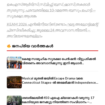
കെഎസ്ആർടിസി സ്വിഫ്റ്റ് ബസ് ഷാസി തകരാർ
തുടരുന്നു; പരമ്പരയിലെ 10-ാമത്തെ ബസും പൊട്ടി —
സുരക്ഷാ ആശങ്ക
KEAM 2026 എൻജിനീയറിങ് രണ്ടാം ഘട്ട അലോട്ട്മെന്റ്
പ്രസിദ്ധീകരിച്ചു; ജൂലൈ 24 അവസാന തീയതി —
അറിയേണ്ടതെല്ലാം
ജനപ്രിയ വാർത്തകൾ
കേരള സാമൂഹിക സുരക്ഷാ പെൻഷൻ: വീട്ടുപടിക്കൽ
വിതരണം അവസാനിക്കുന്നു; ഇനി ആധാർ
അക്കൗണ്ടിൽ നേരിട്ട്
Musical മുതൽ ജയിൽ Escape Drama വരെ:
Connecticut Stages-ൽ അമേരിക്കൻ Independence-
ന്റെ 250-ആം വാർഷികം
ശബരിമലയിൽ 450 എഐ ക്യാമറകൾ വരുന്നു; 17
കോടിയുടെ ജനക്കൂട്ട നിയന്ത്രണ സംവിധാനം —