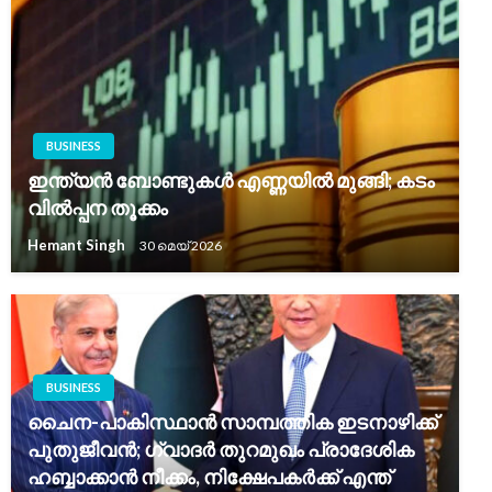
BUSINESS
ഇന്ത്യൻ ബോണ്ടുകൾ എണ്ണയിൽ മുങ്ങി; കടം
വിൽപ്പന തൂക്കം
Hemant Singh
30 മെയ്‌ 2026
BUSINESS
ചൈന-പാകിസ്ഥാൻ സാമ്പത്തിക ഇടനാഴിക്ക്
പുതുജീവൻ; ഗ്വാദർ തുറമുഖം പ്രാദേശിക
ഹബ്ബാക്കാൻ നീക്കം, നിക്ഷേപകർക്ക് എന്ത്