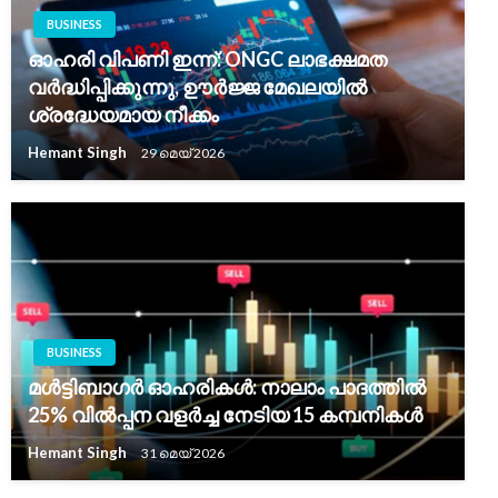
BUSINESS
ഓഹരി വിപണി ഇന്ന്: ONGC ലാഭക്ഷമത
വർദ്ധിപ്പിക്കുന്നു, ഊർജ്ജ മേഖലയിൽ
ശ്രദ്ധേയമായ നീക്കം
Hemant Singh
29 മെയ്‌ 2026
BUSINESS
മൾട്ടിബാഗർ ഓഹരികൾ: നാലാം പാദത്തിൽ
25% വിൽപ്പന വളർച്ച നേടിയ 15 കമ്പനികൾ
Hemant Singh
31 മെയ്‌ 2026