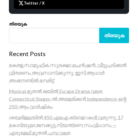
Twitter / X
തിരയുക
തിരയുക
Recent Posts
കേരള സാമൂഹിക സുരക്ഷാ പെൻഷൻ: വീട്ടുപടിക്കൽ
വിതരണം അവസാനിക്കുന്നു; ഇനി ആധാർ
അക്കൗണ്ടിൽ നേരിട്ട്
Musical മുതൽ ജയിൽ Escape Drama വരെ:
Connecticut Stages-ൽ അമേരിക്കൻ Independence-ന്റെ
250-ആം വാർഷികം
ശബരിമലയിൽ 450 എഐ ക്യാമറകൾ വരുന്നു; 17
കോടിയുടെ ജനക്കൂട്ട നിയന്ത്രണ സംവിധാനം —
എരുമേലി മുതൽ പമ്പ വരെ