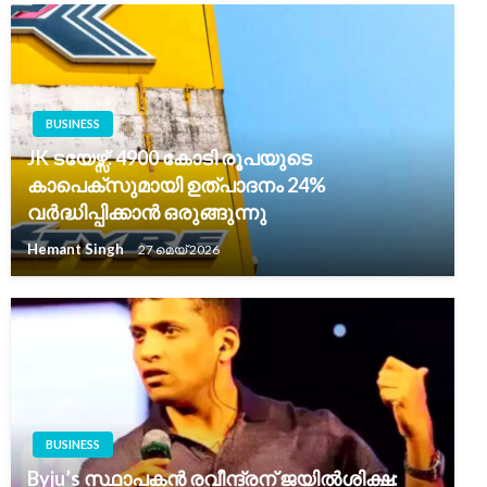
BUSINESS
JK ടയേഴ്സ്: 4900 കോടി രൂപയുടെ
കാപെക്സുമായി ഉത്പാദനം 24%
വർദ്ധിപ്പിക്കാൻ ഒരുങ്ങുന്നു
Hemant Singh
27 മെയ്‌ 2026
BUSINESS
Byju’s സ്ഥാപകൻ രവീന്ദ്രന് ജയിൽശിക്ഷ: