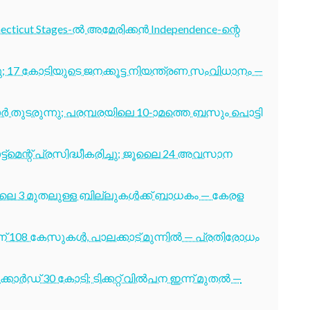
cticut Stages-ൽ അമേരിക്കൻ Independence-ന്റെ
7 കോടിയുടെ ജനക്കൂട്ട നിയന്ത്രണ സംവിധാനം —
തുടരുന്നു; പരമ്പരയിലെ 10-ാമത്തെ ബസും പൊട്ടി
ട്മെന്റ് പ്രസിദ്ധീകരിച്ചു; ജൂലൈ 24 അവസാന
ൂലൈ 3 മുതലുള്ള ബില്ലുകൾക്ക് ബാധകം — കേരള
് 108 കേസുകൾ, പാലക്കാട് മുന്നിൽ — പ്രതിരോധം
ോർഡ് 30 കോടി; ടിക്കറ്റ് വിൽപന ഇന്ന് മുതൽ —