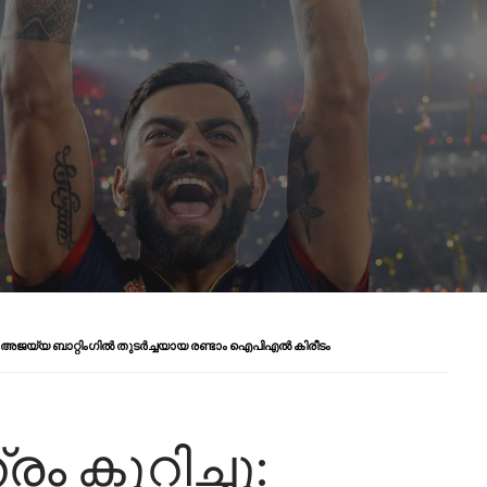
െ അജയ്യ ബാറ്റിംഗിൽ തുടർച്ചയായ രണ്ടാം ഐ‌പി‌എൽ കിരീടം
ം കുറിച്ചു: