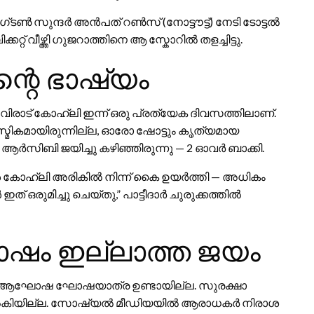
ഗ്ടൺ സുന്ദർ അൻപത് റൺസ് (നോട്ടൗട്ട്) നേടി ടോട്ടൽ
്റ് വീഴ്ത്തി ഗുജറാത്തിനെ ആ സ്കോറിൽ തളച്ചിട്ടു.
റെ ഭാഷ്യം
ിരാട് കോഹ്‌ലി ഇന്ന് ഒരു പ്രത്യേക ദിവസത്തിലാണ്.
സ്മികമായിരുന്നില്ല, ഓരോ ഷോട്ടും കൃത്യമായ
‌സി‌ബി ജയിച്ചു കഴിഞ്ഞിരുന്നു — 2 ഓവർ ബാക്കി.
പോൾ കോഹ്‌ലി അരികിൽ നിന്ന് കൈ ഉയർത്തി — അധികം
ഒരുമിച്ചു ചെയ്തു,” പാട്ടീദാർ ചുരുക്കത്തിൽ
ം ഇല്ലാത്ത ജയം
തിൽ ആഘോഷ ഘോഷയാത്ര ഉണ്ടായില്ല. സുരക്ഷാ
തി നൽകിയില്ല. സോഷ്യൽ മീഡിയയിൽ ആരാധകർ നിരാശ