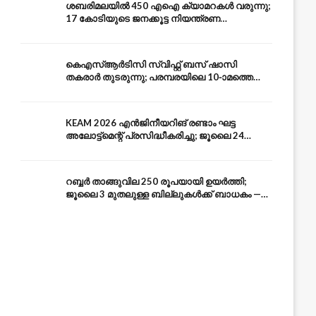
ശബരിമലയിൽ 450 എഐ ക്യാമറകൾ വരുന്നു;
17 കോടിയുടെ ജനക്കൂട്ട നിയന്ത്രണ
സംവിധാനം — എരുമേലി മുതൽ പമ്പ വരെ
കെഎസ്ആർടിസി സ്വിഫ്റ്റ് ബസ് ഷാസി
തകരാർ തുടരുന്നു; പരമ്പരയിലെ 10-ാമത്തെ
ബസും പൊട്ടി — സുരക്ഷാ ആശങ്ക
KEAM 2026 എൻജിനീയറിങ് രണ്ടാം ഘട്ട
അലോട്ട്മെന്റ് പ്രസിദ്ധീകരിച്ചു; ജൂലൈ 24
അവസാന തീയതി — അറിയേണ്ടതെല്ലാം
റബ്ബർ താങ്ങുവില 250 രൂപയായി ഉയർത്തി;
ജൂലൈ 3 മുതലുള്ള ബില്ലുകൾക്ക് ബാധകം —
കേരള കർഷകർക്ക് ആശ്വാസം