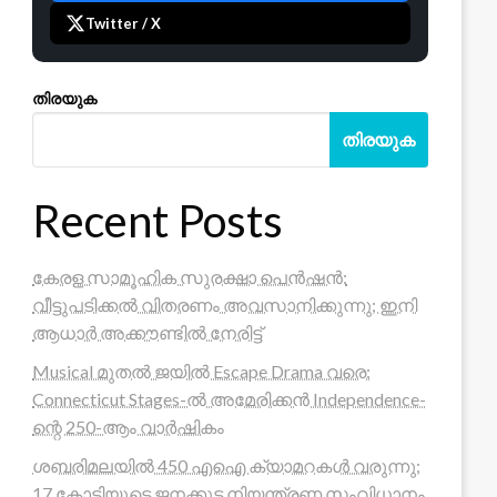
Twitter / X
തിരയുക
തിരയുക
Recent Posts
കേരള സാമൂഹിക സുരക്ഷാ പെൻഷൻ:
വീട്ടുപടിക്കൽ വിതരണം അവസാനിക്കുന്നു; ഇനി
ആധാർ അക്കൗണ്ടിൽ നേരിട്ട്
Musical മുതൽ ജയിൽ Escape Drama വരെ:
Connecticut Stages-ൽ അമേരിക്കൻ Independence-
ന്റെ 250-ആം വാർഷികം
ശബരിമലയിൽ 450 എഐ ക്യാമറകൾ വരുന്നു;
17 കോടിയുടെ ജനക്കൂട്ട നിയന്ത്രണ സംവിധാനം