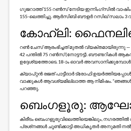
ഗുജറാത്ത് 155 റൺസ് നേടിയ ഇന്നിംഗ്‌സിൽ വാഷിം
155-ലെത്തിച്ചു. ആർ‌സി‌ബി ബൗളർ റസിഖ് സലാം 3 വിക്കറ
കോഹ്‌ലി: ഫൈനലിന്
റൺ ചേസ് ആരംഭിച്ചത് മുതൽ വ്യക്തമായിരുന്നു — വ
42 പന്തിൽ 75 റൺസ് (നോട്ടൗട്ട്). ബൗണ്ടറികൾ ആക
ഉദ്ദേശ്യത്തോടെ. 18-ാം ഓവർ അവസാനിക്കുമ്പോൾ ആർ
ക്യാപ്റ്റൻ രജത് പാട്ടീദാർ ട്രോഫി ഉയർത്തിയപ്
വാക്കുകൾ ആവശ്യമില്ലാത്ത ആ നിമിഷം. “ഞങ്ങൾ ഇത് 
പറഞ്ഞു.
ബെംഗളൂരു: ആഘോഷ
കിരീടം ബെംഗളൂരുവിലെത്തിയെങ്കിലും, നഗരത്
പ്രശ്‌നങ്ങൾ ചൂണ്ടിക്കാട്ടി അധികൃതർ അനുമ