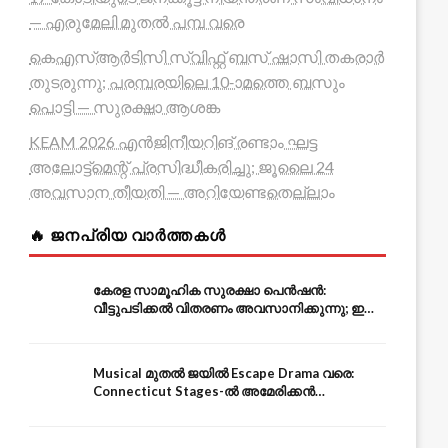
— എരുമേലി മുതൽ പമ്പ വരെ
കെഎസ്ആർടിസി സ്വിഫ്റ്റ് ബസ് ഷാസി തകരാർ
തുടരുന്നു; പരമ്പരയിലെ 10-ാമത്തെ ബസും
പൊട്ടി — സുരക്ഷാ ആശങ്ക
KEAM 2026 എൻജിനീയറിങ് രണ്ടാം ഘട്ട
അലോട്ട്മെന്റ് പ്രസിദ്ധീകരിച്ചു; ജൂലൈ 24
അവസാന തീയതി — അറിയേണ്ടതെല്ലാം
🔥 ജനപ്രിയ വാർത്തകൾ
കേരള സാമൂഹിക സുരക്ഷാ പെൻഷൻ:
വീട്ടുപടിക്കൽ വിതരണം അവസാനിക്കുന്നു; ഇനി
ആധാർ അക്കൗണ്ടിൽ നേരിട്ട്
Musical മുതൽ ജയിൽ Escape Drama വരെ:
Connecticut Stages-ൽ അമേരിക്കൻ
Independence-ന്റെ 250-ആം വാർഷികം