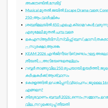
അക്കൗണ്ടിൽ നേരിട്ട്
Musical മുതൽ ജയിൽ Escape Drama വരെ: Conne
250-ആം വാർഷികം
ശബരിമലയിൽ 450 എഐ ക്യാമറകൾ വരുന്നു; 1
എരുമേലി മുതൽ പമ്പ വരെ
കെഎസ്ആർടിസി സ്വിഫ്റ്റ് ബസ് ഷാസി തകരാർ 
— സുരക്ഷാ ആശങ്ക
KEAM 2026 എൻജിനീയറിങ് രണ്ടാം ഘട്ട അലോട്
തീയതി — അറിയേണ്ടതെല്ലാം
റബ്ബർ താങ്ങുവില 250 രൂപയായി ഉയർത്തി; ജ
കർഷകർക്ക് ആശ്വാസം
കേരളത്തിൽ ഡെങ്കിപ്പനി വ്യാപനം; ജൂലൈ 16ന
എങ്ങനെ?
തിരുവോണം ബമ്പർ 2026: ഒന്നാം സമ്മാനം റെക്ക
വില, നറുക്കെടുപ്പ് തീയതി