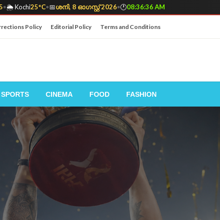
5
•
🌦️ Kochi
25°C
•
📅
ശനി, 8 ഓഗസ്റ്റ് 2026
•
🕐
08:36:37 AM
rections Policy
Editorial Policy
Terms and Conditions
SPORTS
CINEMA
FOOD
FASHION