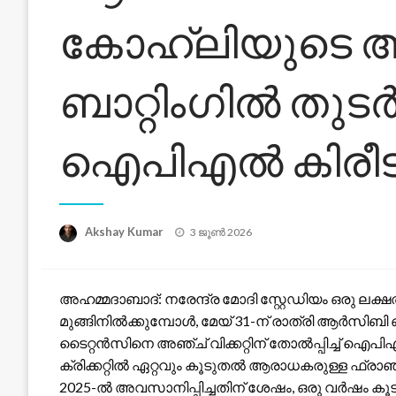
കോഹ്‌ലിയുടെ
ബാറ്റിംഗിൽ തുടർ
ഐ‌പി‌എൽ കിരീട
Posted
Akshay Kumar
3 ജൂൺ 2026
on
അഹമ്മദാബാദ്: നരേന്ദ്ര മോദി സ്റ്റേഡിയം ഒരു ലക
മുങ്ങിനിൽക്കുമ്പോൾ, മേയ് 31-ന് രാത്രി ആർ‌സി‌ബി ഒ
ടൈറ്റൻസിനെ അഞ്ച് വിക്കറ്റിന് തോൽപ്പിച്ച് ഐ‌പ
ക്രിക്കറ്റിൽ ഏറ്റവും കൂടുതൽ ആരാധകരുള്ള ഫ്രാഞ്
2025-ൽ അവസാനിപ്പിച്ചതിന് ശേഷം, ഒരു വർഷം കൂടി