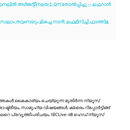
നലിൽ അർജന്റീനയെ 1-0ന് തോൽപ്പിച്ചു — ഫെറാൻ
ക്ക് നാലാം തവണയും മികച്ച നടൻ; ഫെമിനിച്ചി ഫാത്തിമ
്തകൾ കൈകാര്യം ചെയ്യുന്ന മുതിർന്ന ന്യൂസ്
രാഷ്ട്രീയം, സാമൂഹ്യ വിഷയങ്ങൾ, ക്രൈം റിപ്പോർട്ടിങ്ങ്
േറെ പ്രവൃത്തിപരിചയം. IBCLive-ൽ ഹെഡ് ന്യൂസ്