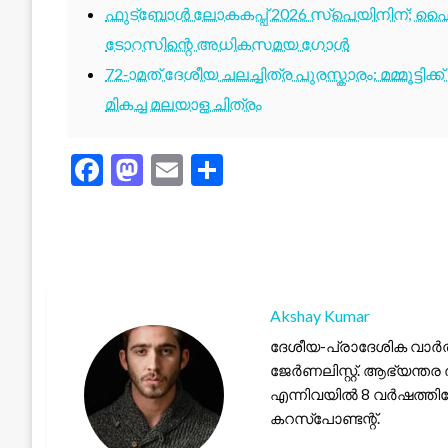
ഫുട്ബോൾ ലോകകപ്പ് 2026 സ്പെയിനിന്; ഫൈ
ടോറസിന്റെ അധികസമയ ഗോൾ
72-ാമത് ദേശീയ ചലച്ചിത്ര പുരസ്കാരം: മമ്മൂട്ടി
മികച്ച മലയാള ചിത്രം
Facebook
Mastodon
Email
Share
Akshay Kumar
ദേശീയ-പ്രാദേശിക വാർത
ജേർണലിസ്റ്റ്. ആഭ്യന്തര 
എന്നിവയിൽ 8 വർഷത്തില
കറസ്പോണ്ടന്റ്.