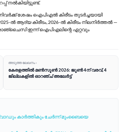
പ് നൽകിയിട്ടുണ്ട്.
നിവർക്ക് ശേഷം ഐ‌പി‌എൽ കിരീടം തുടർച്ചയായി
നു. 2025-ൽ ആദ്യ കിരീടം, 2026-ൽ കിരീടം നിലനിർത്തൽ —
ഞ്ചൈസി ഇന്ന് ഐ‌പി‌എലിന്റെ ഏറ്റവും
അടുത്ത ലേഖനം ›
കേരളത്തിൽ മൺസൂൺ 2026: ജൂൺ 4ന് വരവ്, 4
ജില്ലകളിൽ ഓറഞ്ച് അലേർട്ട്
ക്വാഡും കാർത്തികും ചേർന്ന് മുംബൈയെ