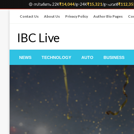
🟡 സ്വർണം 22K
₹14,044
/g
•
24K
₹15,321
/g
•
പവൻ
₹112,35
Skip
Contact Us
About Us
Privacy Policy
Author Bio Pages
Cor
to
content
IBC Live
NEWS
TECHNOLOGY
AUTO
BUSINESS