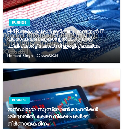
BUSINESS
H-1B അപേക്ഷകൾ ഇടിഞ്ഞു; ഇന്ത്യൻ IT
പ്രൊഫഷണലുകൾ ഉൽക്കണ്ഠയിൽ;
ഫ്ലിപ്കാർട്ട് ഷോപ്‌സി ഇരട്ടിപ്പ് ലക്ഷ്യം
Hemant Singh
25 മെയ്‌ 2026
BUSINESS
ഇൻഡിഗോ, സുസ്ലോൺ ഓഹരികൾ
ശ്രദ്ധയിൽ; കേരള നിക്ഷേപകർക്ക്
നിർണായക ദിനം