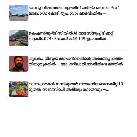
കൊച്ചി വിമാനത്താവളത്തിന് ചരിത്ര റെക്കോർഡ്
ലാഭം; 502 കോടി രൂപ, 55% ലാഭവിഹിതം —
കൺസൾട്ടൻസി രംഗത്തേക്കും
കെഎസ്ആർടിസിയിൽ AI വാട്സ്ആപ്പ് ടിക്കറ്റ്
ബുക്കിങ്; 24×7 ടോൾ ഫ്രീ 149-ഉം പുതിയ
കൊറിയറും
തുടക്കം: വിസ്മയ മോഹൻലാലിന്റെ അരങ്ങേറ്റ ചിത്രം
തിയറ്ററുകളിൽ — മോഹൻലാൽ അതിഥിവേഷത്തിൽ
ഓണച്ചന്തകൾ ഇന്ന് മുതൽ; സൗജന്യ ഓണക്കിറ്റ് 10
മുതൽ, സബ്സിഡി അരിയും ഗോതമ്പും —
വിലക്കയറ്റത്തിന് കടിഞ്ഞാൺ