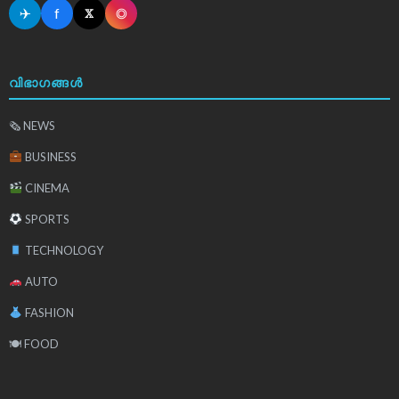
✈
f
◎
𝕏
വിഭാഗങ്ങൾ
🗞 NEWS
BUSINESS
CINEMA
SPORTS
TECHNOLOGY
AUTO
FASHION
🍽 FOOD