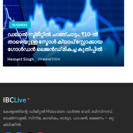
BUSINESS
ഡലാൽ സ്ട്രീറ്റിൽ ചാഞ്ചാട്ടം; ₹10-ൽ
താഴെയുള്ള സ്മോൾ ക്യാപ് സ്റ്റോക്കായ
ഗോൾഡൻ ലെജൻഡ് മികച്ച കുതിപ്പിൽ
Hemant Singh
30 മെയ്‌ 2026
●
IBC
Live
കേരളത്തിന്റെ ഡിജിറ്റൽ Malayalam വാർത്ത വേദി. ബിസിനസ്,
ടെക്‌നോളജി, സിനിമ, കായികം, ഓട്ടോ, ഫാഷൻ, ഭക്ഷണം — ഒറ്റ
ക്ലിക്കിൽ.