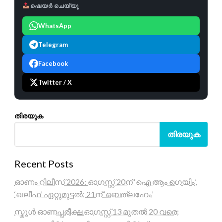
ഷെയർ ചെയ്യൂ
WhatsApp
Telegram
Facebook
Twitter / X
തിരയുക
തിരയുക
Recent Posts
ഓണം റിലീസ് 2026: ഓഗസ്റ്റ് 20ന് ‘ഐ ആം ഗെയിം’,
‘ഖലീഫ’ ഏറ്റുമുട്ടൽ; 21ന് ‘ബെത്‌ലഹേം’
സ്കൂൾ ഓണപ്പരീക്ഷ ഓഗസ്റ്റ് 13 മുതൽ 20 വരെ;