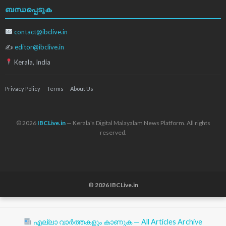
ബന്ധപ്പെടുക
contact@ibclive.in
✍
editor@ibclive.in
Kerala, India
Privacy Policy
Terms
About Us
© 2026
IBCLive.in
— Kerala's Digital Malayalam News Platform. All rights
reserved.
© 2026 IBCLive.in
എല്ലാ വാർത്തകളും കാണുക — All Articles Archive