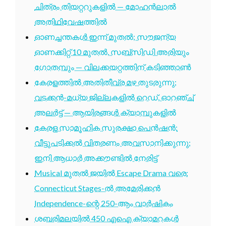
ചിത്രം തിയറ്ററുകളിൽ — മോഹൻലാൽ
അതിഥിവേഷത്തിൽ
ഓണച്ചന്തകൾ ഇന്ന് മുതൽ; സൗജന്യ
ഓണക്കിറ്റ് 10 മുതൽ, സബ്സിഡി അരിയും
ഗോതമ്പും — വിലക്കയറ്റത്തിന് കടിഞ്ഞാൺ
കേരളത്തിൽ അതിതീവ്ര മഴ തുടരുന്നു;
വടക്കൻ-മധ്യ ജില്ലകളിൽ റെഡ്, ഓറഞ്ച്
അലർട്ട് — ആയിരങ്ങൾ ക്യാമ്പുകളിൽ
കേരള സാമൂഹിക സുരക്ഷാ പെൻഷൻ:
വീട്ടുപടിക്കൽ വിതരണം അവസാനിക്കുന്നു;
ഇനി ആധാർ അക്കൗണ്ടിൽ നേരിട്ട്
Musical മുതൽ ജയിൽ Escape Drama വരെ:
Connecticut Stages-ൽ അമേരിക്കൻ
Independence-ന്റെ 250-ആം വാർഷികം
ശബരിമലയിൽ 450 എഐ ക്യാമറകൾ