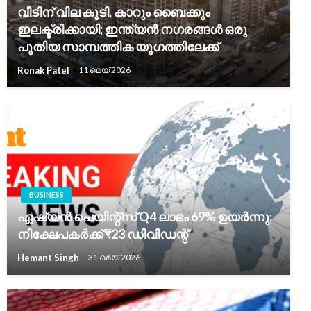
വീടിന് വില കൂടി, കാറും ബൈക്കും
ഇലക്ട്രിക്കായി; ഇന്ത്യൻ നഗരങ്ങൾ ഒരു
പുതിയ സാമ്പത്തിക യുഗത്തിലേക്ക്
Ronak Patel
11 മെയ്‌ 2026
BUSINESS
ഏഷ്യൻ പെയിന്റ്‌സ് Q4 ലാഭം 69% ഉയർന്നു;
നിക്ഷേപകർക്ക് ₹23 ഡിവിഡന്റ്
Hemant Singh
31 മെയ്‌ 2026