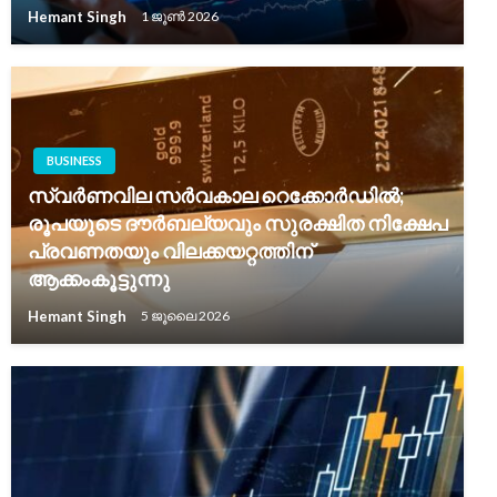
Hemant Singh
1 ജൂൺ 2026
BUSINESS
സ്വർണവില സർവകാല റെക്കോർഡിൽ;
രൂപയുടെ ദൗർബല്യവും സുരക്ഷിത നിക്ഷേപ
പ്രവണതയും വിലക്കയറ്റത്തിന്
ആക്കംകൂട്ടുന്നു
Hemant Singh
5 ജൂലൈ 2026