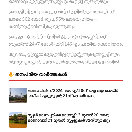
ഓണാവധി 21 മുതൽ, സ്കൂളുകൾ 31ന് തുറക്കും
കൊച്ചി വിമാനത്താവളത്തിന് ചരിത്ര റെക്കോർഡ്
ലാഭം; 502 കോടി രൂപ, 55% ലാഭവിഹിതം —
കൺസൾട്ടൻസി രംഗത്തേക്കും
കെഎസ്ആർടിസിയിൽ AI വാട്സ്ആപ്പ് ടിക്കറ്റ്
ബുക്കിങ്; 24×7 ടോൾ ഫ്രീ 149-ഉം പുതിയ കൊറിയറും
തുടക്കം: വിസ്മയ മോഹൻലാലിന്റെ അരങ്ങേറ്റ ചിത്രം
തിയറ്ററുകളിൽ — മോഹൻലാൽ അതിഥിവേഷത്തിൽ
ജനപ്രിയ വാർത്തകൾ
ഓണം റിലീസ് 2026: ഓഗസ്റ്റ് 20ന് ‘ഐ ആം ഗെയിം’,
‘ഖലീഫ’ ഏറ്റുമുട്ടൽ; 21ന് ‘ബെത്‌ലഹേം’
സ്കൂൾ ഓണപ്പരീക്ഷ ഓഗസ്റ്റ് 13 മുതൽ 20 വരെ;
ഓണാവധി 21 മുതൽ, സ്കൂളുകൾ 31ന് തുറക്കും