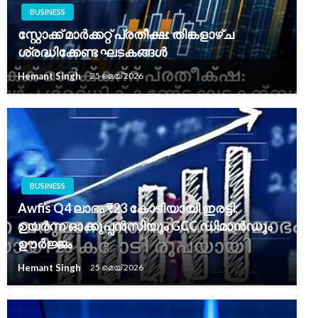
BUSINESS
സ്റ്റോക്ക് മാർക്കറ്റ് പ്രതീക്ഷ: തിങ്കളാഴ്ച
ശ്രദ്ധിക്കേണ്ട ഘടകങ്ങൾ
Hemant Singh
25 മെയ്‌ 2026
BUSINESS
Awfis Q4 ലാഭം ₹23 കോടിയായി ഇരട്ടി;
ഉയർന്ന ഓക്കുപ്പൻസിയും GCC ഡിമാൻഡും
ഊർജ്ജം
Hemant Singh
25 മെയ്‌ 2026