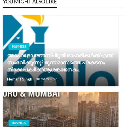
YOU MIGHT ALSO LIKE
BUSINESS
അപ്പോളോ ഹോസ്പിറ്റൽ ഓഹരികൾക്ക് എന്ത്
സംഭവിക്കുന്നു? മൂന്ന് മാസത്തെ പ്രകടനം
നിക്ഷേപകർക്ക് ആശങ്കാജനകം.
Hemant Singh
30 മെയ്‌ 2026
BUSINESS