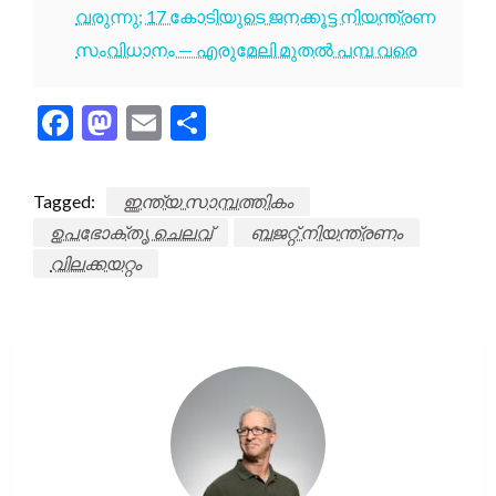
വരുന്നു; 17 കോടിയുടെ ജനക്കൂട്ട നിയന്ത്രണ
സംവിധാനം — എരുമേലി മുതൽ പമ്പ വരെ
Facebook
Mastodon
Email
Share
Tagged:
ഇന്ത്യ സാമ്പത്തികം
ഉപഭോക്തൃ ചെലവ്
ബജറ്റ് നിയന്ത്രണം
വിലക്കയറ്റം