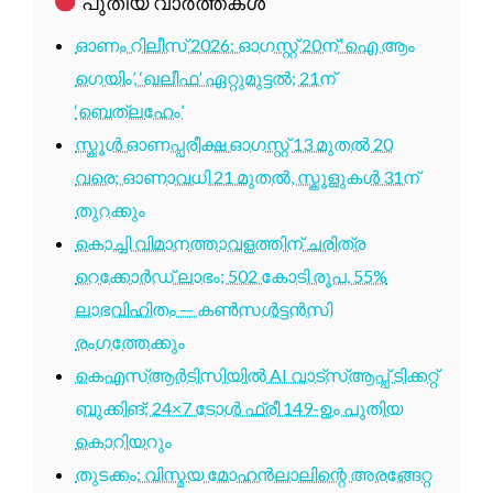
പുതിയ വാർത്തകൾ
ഓണം റിലീസ് 2026: ഓഗസ്റ്റ് 20ന് ‘ഐ ആം
ഗെയിം’, ‘ഖലീഫ’ ഏറ്റുമുട്ടൽ; 21ന്
‘ബെത്‌ലഹേം’
സ്കൂൾ ഓണപ്പരീക്ഷ ഓഗസ്റ്റ് 13 മുതൽ 20
വരെ; ഓണാവധി 21 മുതൽ, സ്കൂളുകൾ 31ന്
തുറക്കും
കൊച്ചി വിമാനത്താവളത്തിന് ചരിത്ര
റെക്കോർഡ് ലാഭം; 502 കോടി രൂപ, 55%
ലാഭവിഹിതം — കൺസൾട്ടൻസി
രംഗത്തേക്കും
കെഎസ്ആർടിസിയിൽ AI വാട്സ്ആപ്പ് ടിക്കറ്റ്
ബുക്കിങ്; 24×7 ടോൾ ഫ്രീ 149-ഉം പുതിയ
കൊറിയറും
തുടക്കം: വിസ്മയ മോഹൻലാലിന്റെ അരങ്ങേറ്റ