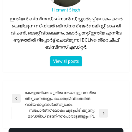
Hemant Singh
ഇന്ത്യൻ ബിസിനസ്, ഫിനാൻസ്, സ്റ്റാർട്ടപ്പ് ലോകം കവർ
ചെയ്യുന്ന സീനിയർ ബിസിനസ് ജേർണലിസ്റ്റ്. ഓഹരി
വിപണി, ബജറ്റ് വിശകലനം, കോർപ്പറേറ്റ് ഇന്ത്യ എന്നിവ
ആഴത്തിൽ റിപ്പോർട്ട് ചെയ്യുന്ന IBCLive-ൻ്റെ ചീഫ്
ബിസിനസ് എഡിറ്റർ.
View all posts
പോസ്റ്റുകളിലൂടെ
കേരളത്തിലെ പുതിയ നയങ്ങളും ദേശീയ
തീരുമാനങ്ങളും: പൊതുജീവിതത്തിൽ
Previous
വലിയ മാറ്റങ്ങൾക്ക് തുടക്കം
Post
സ്പോർട്സ് ലോകം ചൂടുപിടിക്കുന്നു:
Next
മാഡ്രിഡ് ടെന്നിസ് പോരാട്ടങ്ങളും IPL
Post