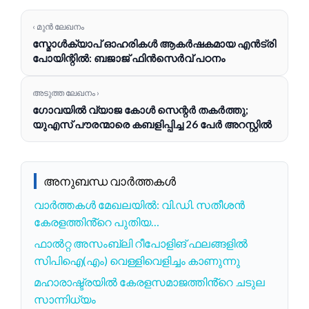
‹ മുൻ ലേഖനം
സ്മോൾക്യാപ് ഓഹരികൾ ആകർഷകമായ എൻട്രി
പോയിന്റിൽ: ബജാജ് ഫിൻസെർവ് പഠനം
അടുത്ത ലേഖനം ›
ഗോവയിൽ വ്യാജ കോൾ സെന്റർ തകർത്തു;
യുഎസ് പൗരന്മാരെ കബളിപ്പിച്ച 26 പേർ അറസ്റ്റിൽ
അനുബന്ധ വാർത്തകൾ
വാർത്തകൾ മേഖലയിൽ: വി.ഡി. സതീശൻ
കേരളത്തിൻ്റെ പുതിയ…
ഫാൽറ്റ അസംബ്ലി റീപോളിങ് ഫലങ്ങളിൽ
സിപിഐ(എം) വെള്ളിവെളിച്ചം കാണുന്നു
മഹാരാഷ്ട്രയിൽ കേരളസമാജത്തിൻ്റെ ചടുല
സാന്നിധ്യം