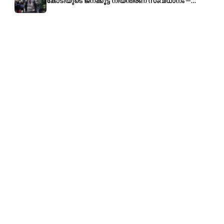
കോടിയുടെ ജനക്കൂട്ട നിയന്ത്രണ സംവിധാനം —
എരുമേലി മുതൽ പമ്പ വരെ