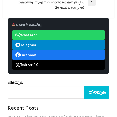
തകർത്തു; യുഎസ് പൗരന്മാരെ കബളിപ്പിച്ച
Next
26 പേർ അറസ്റ്റിൽ
Post
ഷെയർ ചെയ്യൂ
WhatsApp
Telegram
Facebook
Twitter / X
തിരയുക
തിരയുക
Recent Posts