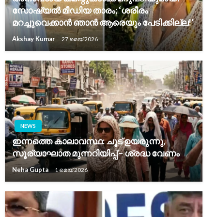
സോഷ്യൽ മീഡിയ താരം; ‘ശരീരം
മറച്ചുവെക്കാൻ ഞാൻ ആരെയും പേടിക്കില്ല!’
Akshay Kumar
27 മെയ്‌ 2026
NEWS
ഇന്നത്തെ കാലാവസ്ഥ: ചൂട് ഉയരുന്നു,
സൂര്യാഘാത മുന്നറിയിപ്പ് – ശ്രദ്ധ വേണം
Neha Gupta
1 മെയ്‌ 2026