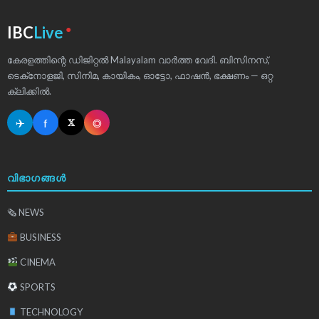
●
IBC
Live
കേരളത്തിന്റെ ഡിജിറ്റൽ Malayalam വാർത്ത വേദി. ബിസിനസ്,
ടെക്‌നോളജി, സിനിമ, കായികം, ഓട്ടോ, ഫാഷൻ, ഭക്ഷണം — ഒറ്റ
ക്ലിക്കിൽ.
✈
f
◎
𝕏
വിഭാഗങ്ങൾ
🗞 NEWS
BUSINESS
CINEMA
SPORTS
TECHNOLOGY