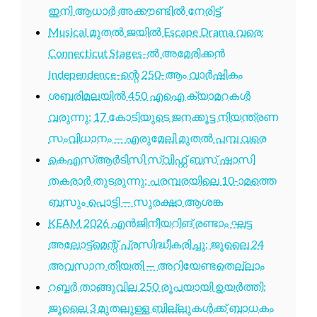
ഇനി ആധാർ അക്കൗണ്ടിൽ നേരിട്ട്
Musical മുതൽ ജയിൽ Escape Drama വരെ:
Connecticut Stages-ൽ അമേരിക്കൻ
Independence-ന്റെ 250-ആം വാർഷികം
ശബരിമലയിൽ 450 എഐ ക്യാമറകൾ
വരുന്നു; 17 കോടിയുടെ ജനക്കൂട്ട നിയന്ത്രണ
സംവിധാനം — എരുമേലി മുതൽ പമ്പ വരെ
കെഎസ്ആർടിസി സ്വിഫ്റ്റ് ബസ് ഷാസി
തകരാർ തുടരുന്നു; പരമ്പരയിലെ 10-ാമത്തെ
ബസും പൊട്ടി — സുരക്ഷാ ആശങ്ക
KEAM 2026 എൻജിനീയറിങ് രണ്ടാം ഘട്ട
അലോട്ട്മെന്റ് പ്രസിദ്ധീകരിച്ചു; ജൂലൈ 24
അവസാന തീയതി — അറിയേണ്ടതെല്ലാം
റബ്ബർ താങ്ങുവില 250 രൂപയായി ഉയർത്തി;
ജൂലൈ 3 മുതലുള്ള ബില്ലുകൾക്ക് ബാധകം