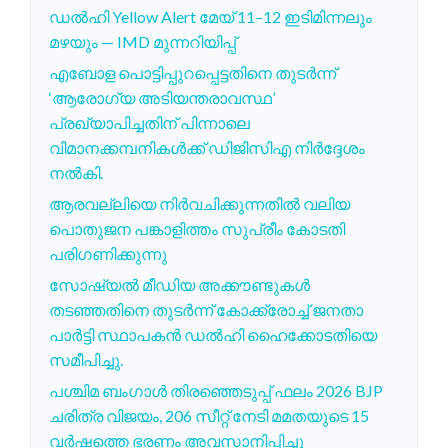
ഡൽഹി Yellow Alert മേയ് 11–12 ഇടിമിന്നലും
മഴയും — IMD മുന്നറിയിപ്പ്
എബോള പൊട്ടിപ്പുറപ്പെട്ടതിനെ തുടർന്ന്
‘ആരോഗ്യ അടിയന്തരാവസ്ഥ’
പ്രഖ്യാപിച്ചതിന് പിന്നാലെ
വിമാനക്കമ്പനികൾക്ക് ഡിജിസിഎ നിർദ്ദേശം
നൽകി.
ആരവല്ലിയെ നിർവചിക്കുന്നതിൽ വലിയ
പൊതുജന പങ്കാളിത്തം സുപ്രീം കോടതി
പരിഗണിക്കുന്നു
സോഷ്യൽ മീഡിയ അക്കൗണ്ടുകൾ
തടഞ്ഞതിനെ തുടർന്ന് കോക്ക്രോച്ച് ജനതാ
പാർട്ടി സ്ഥാപകൻ ഡൽഹി ഹൈക്കോടതിയെ
സമീപിച്ചു.
പശ്ചിമ ബംഗാൾ തിരഞ്ഞെടുപ്പ് ഫലം 2026 BJP
ചരിത്ര വിജയം, 206 സീറ്റ് നേടി മമതയുടെ 15
വർഷത്തെ ഭരണം അവസാനിപ്പിച്ചു