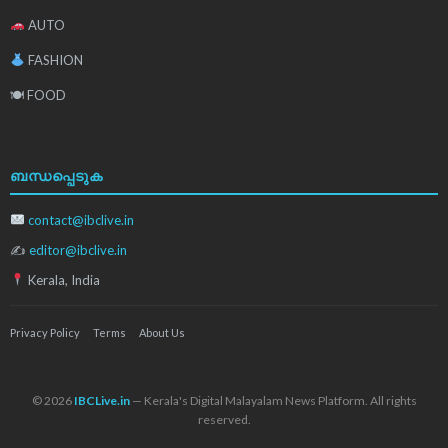
AUTO
FASHION
🍽 FOOD
ബന്ധപ്പെടുക
contact@ibclive.in
✍
editor@ibclive.in
Kerala, India
Privacy Policy
Terms
About Us
© 2026
IBCLive.in
— Kerala's Digital Malayalam News Platform. All rights
reserved.