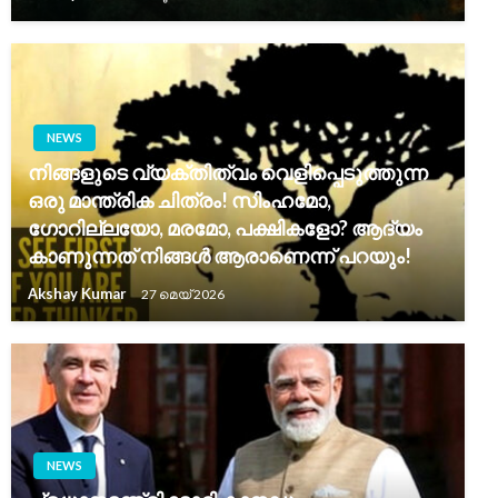
NEWS
നിങ്ങളുടെ വ്യക്തിത്വം വെളിപ്പെടുത്തുന്ന
ഒരു മാന്ത്രിക ചിത്രം! സിംഹമോ,
ഗോറില്ലയോ, മരമോ, പക്ഷികളോ? ആദ്യം
കാണുന്നത് നിങ്ങൾ ആരാണെന്ന് പറയും!
Akshay Kumar
27 മെയ്‌ 2026
NEWS