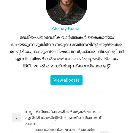
Akshay Kumar
ദേശീയ-പ്രാദേശിക വാർത്തകൾ കൈകാര്യം
ചെയ്യുന്ന മുതിർന്ന ന്യൂസ് ജേർണലിസ്റ്റ്. ആഭ്യന്തര
രാഷ്ട്രീയം, സാമൂഹ്യ വിഷയങ്ങൾ, ക്രൈം റിപ്പോർട്ടിങ്ങ്
എന്നിവയിൽ 8 വർഷത്തിലേറെ പ്രവൃത്തിപരിചയം.
IBCLive-ൽ ഹെഡ് ന്യൂസ് കറസ്പോണ്ടന്റ്.
View all posts
പോസ്റ്റുകളിലൂടെ
സ്മോൾക്യാപ് ഓഹരികൾ ആകർഷകമായ
എൻട്രി പോയിന്റിൽ: ബജാജ് ഫിൻസെർവ്
Previous
പഠനം
Post
ഗോവയിൽ വ്യാജ കോൾ സെന്റർ