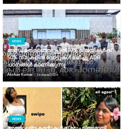
NEWS
അസം തെരഞ്ഞെടുപ്പിൽ 87% വിജയികൾക്ക്
50% ന് മുകളിൽ വോട്ടുകൾ ലഭിച്ചു, ADR
പഠനങ്ങൾ കാണിക്കുന്നു
Akshay Kumar
26 മെയ്‌ 2026
NEWS
അനാവശ്യ കമന്റുകൾക്ക് മറുപടിയുമായി