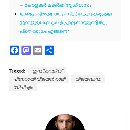
— കേരള കർഷകർക്ക് ആശ്വാസം
കേരളത്തിൽ ഡെങ്കിപ്പനി വ്യാപനം; ജൂലൈ
16ന് 108 കേസുകൾ, പാലക്കാട് മുന്നിൽ —
പ്രതിരോധം എങ്ങനെ?
Facebook
Mastodon
Email
Share
Tagged:
ഇഡി റെയ്ഡ്
പിണറായി വിജയൻ രാജി
വിജയവാഡ
സിപിഎം