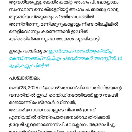
ആവശ്യപ്പെട്ടു. കേന്ദ്ര കമ്മിറ്റി അംഗം പി. ലോക്നാഥം,
സംസ്ഥാന സെക്രട്ടേറിയറ്റ് അംഗം ച. ബാബു റാവു
തുടങ്ങിയ പ്രമുഖരും പ്രതിഷേധത്തിൽ
അണിനിരന്നു. മണിക്കൂറുകളോളം നീണ്ട തിരച്ചിലിൽ
തെളിവൊന്നും കണ്ടെത്താൻ ഇഡിക്ക്
കഴിഞ്ഞില്ലെന്നും നേതാക്കൾ ചൂണ്ടിക്കാട്ടി.
ഇതും വായിക്കുക:
ഇഡി വാഹനങ്ങൾ ആക്രമിച്ച
കേസ്: അഞ്ച് സിപിഎം പ്രവർത്തകർ അറസ്റ്റിൽ, 11
പേർ കസ്റ്റഡിയിൽ
പശ്ചാത്തലം
മെയ് 28, 2026 വ്യാഴാഴ്ചയാണ് പിണറായി വിജയന്റെ
വസതിയിൽ ഇഡി റെയ്ഡ് നടത്തിയത്. ഈ നടപടി
രാജ്യത്ത് പെട്രോൾ, ഡീസൽ,
അവശ്യസാധനങ്ങളുടെ വിലവർദ്ധനവ്
എന്നിവയിൽ നിന്ന് പൊതുജനശ്രദ്ധ തിരിക്കാൻ
ഉദ്ദേശിച്ചുള്ളതാണെന്ന് പി. ലോക്നാഥം ആരോപിച്ചു.
കോൺഗ്രസ് നേതാവ് രാഹുൽ ഗാന്ധിയുടെ