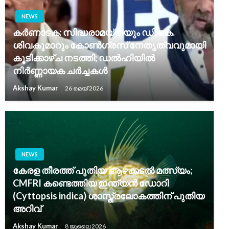
NEWS
കർണാടക: സിദ്ധരാമയ്യയും ഡി.കെ.
ശിവകുമാറും കോൺഗ്രസ് നേതൃത്വവുമായി
കൂടിക്കാഴ്ച നടത്തി; ഡൽഹിയിൽ
നിർണ്ണായക ചർച്ചകൾ
Akshay Kumar
26 മെയ്‌ 2026
NEWS
കേരള തീരത്ത് പുതിയ ആഴക്കടൽ മത്സ്യം;
CMFRI കണ്ടെത്തിയ ഇന്ത്യൻ ഡോറി
(Cyttopsis indica) ശാസ്ത്രലോകത്തിന് പുതിയ
അറിവ്
Akshay Kumar
8 ജൂലൈ 2026