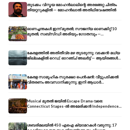
തുടക്കം: വിസ്മയ മോഹൻലാലിന്റെ അരങ്ങേറ്റ ചിത്രം
തിയറ്ററുകളിൽ — മോഹൻലാൽ അതിഥിവേഷത്തിൽ
ഓണച്ചന്തകൾ ഇന്ന് മുതൽ; സൗജന്യ ഓണക്കിറ്റ് 10
മുതൽ, സബ്സിഡി അരിയും ഗോതമ്പും —
വിലക്കയറ്റത്തിന് കടിഞ്ഞാൺ
കേരളത്തിൽ അതിതീവ്ര മഴ തുടരുന്നു; വടക്കൻ-മധ്യ
ജില്ലകളിൽ റെഡ്, ഓറഞ്ച് അലർട്ട് — ആയിരങ്ങൾ
ക്യാമ്പുകളിൽ
കേരള സാമൂഹിക സുരക്ഷാ പെൻഷൻ: വീട്ടുപടിക്കൽ
വിതരണം അവസാനിക്കുന്നു; ഇനി ആധാർ
അക്കൗണ്ടിൽ നേരിട്ട്
Musical മുതൽ ജയിൽ Escape Drama വരെ:
Connecticut Stages-ൽ അമേരിക്കൻ Independence-
ന്റെ 250-ആം വാർഷികം
ശബരിമലയിൽ 450 എഐ ക്യാമറകൾ വരുന്നു; 17