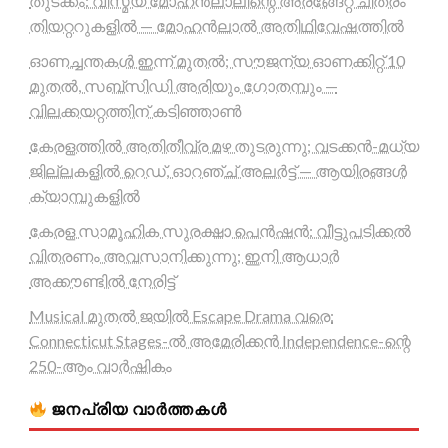
തുടക്കം: വിസ്മയ മോഹൻലാലിന്റെ അരങ്ങേറ്റ ചിത്രം
തിയറ്ററുകളിൽ — മോഹൻലാൽ അതിഥിവേഷത്തിൽ
ഓണച്ചന്തകൾ ഇന്ന് മുതൽ; സൗജന്യ ഓണക്കിറ്റ് 10
മുതൽ, സബ്സിഡി അരിയും ഗോതമ്പും —
വിലക്കയറ്റത്തിന് കടിഞ്ഞാൺ
കേരളത്തിൽ അതിതീവ്ര മഴ തുടരുന്നു; വടക്കൻ-മധ്യ
ജില്ലകളിൽ റെഡ്, ഓറഞ്ച് അലർട്ട് — ആയിരങ്ങൾ
ക്യാമ്പുകളിൽ
കേരള സാമൂഹിക സുരക്ഷാ പെൻഷൻ: വീട്ടുപടിക്കൽ
വിതരണം അവസാനിക്കുന്നു; ഇനി ആധാർ
അക്കൗണ്ടിൽ നേരിട്ട്
Musical മുതൽ ജയിൽ Escape Drama വരെ:
Connecticut Stages-ൽ അമേരിക്കൻ Independence-ന്റെ
250-ആം വാർഷികം
ജനപ്രിയ വാർത്തകൾ