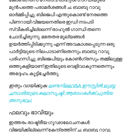
മുൻപത്തെ പരാമർശങ്ങൾ ച. ബാബു റാവു
ഓർമ്മിപ്പിച്ചു. ബിജെപി എന്തുകൊണ്ട് നേരത്തെ
പിണറായി വിജയനെതിരെ ഇഡി നടപടി
സ്വീകരിച്ചില്ലെന്ന് രാഹുൽ ഗാന്ധി തന്നെ
ചോദിച്ചിരുന്നു. മതേതര മൂല്യങ്ങൾ
ഉയർത്തിപ്പിടിക്കുന്നു എന്ന് അവകാശപ്പെടുന്ന ഒരു
പാർട്ടിയുടെ നിലപാടാണിതെന്നും ബാബു റാവു
പരിഹസിച്ചു. ബിജെപിയും കോൺഗ്രസും തമ്മിലുള്ള
ഒത്തുകളിയാണ് ഇതിലൂടെ വെളിവാകുന്നതെന്നും
അദ്ദേഹം കൂട്ടിച്ചേർത്തു.
ഇതും വായിക്കുക:
ലണ്ടനിലെ V&A ഈസ്റ്റിൽ ലുബ്ന
ചൗധരിയുടെ കലാസൃഷ്ടി; ആരാധകർക്ക് പുതിയ
അനുഭവം!
ഫലവും ഭാവിയും
ഇത്തരം രാഷ്ട്രീയ ഗൂഢാലോചനകൾ
വിജയിക്കില്ലെന്ന് കേന്ദ്രത്തിന് ച. ബാബു റാവു