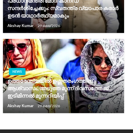
പ്രധാനമന്ത്രി മോദി കാനഡ
സന്ദർശിച്ചേക്കും: സ്വതന്ത്ര വ്യാപാര കരാർ
ഉടൻ യാഥാർത്ഥ്യമാകും
Akshay Kumar
29 മെയ്‌ 2026
NEWS
ഉത്തരേന്ത്യയിൽ ഉഷ്ണതരംഗത്തിന്
ആശ്വാസം; അടുത്ത മൂന്ന് ദിവസത്തേക്ക്
ഇടിമിന്നൽ മുന്നറിയിപ്പ്
Akshay Kumar
29 മെയ്‌ 2026