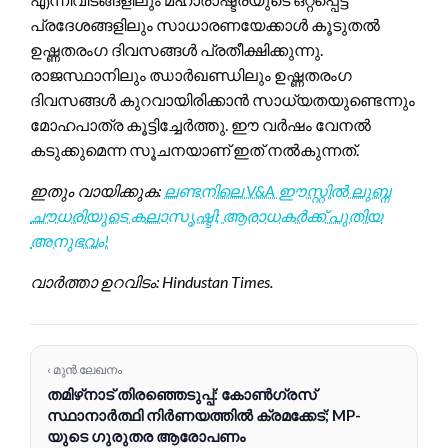
പ്രദേശങ്ങളിലും സാധാരണയേക്കാൾ കൂടുതൽ
ഉഷ്ണതരംഗ ദിവസങ്ങൾ പ്രതീക്ഷിക്കുന്നു.
രാജസ്ഥാനിലും ഝാർഖണ്ഡിലും ഉഷ്ണതരംഗ
ദിവസങ്ങൾ കുറവായിരിക്കാൻ സാധ്യതയുണ്ടെന്നും
മോഹപാത്ര കൂട്ടിച്ചേർത്തു. ഈ വർഷം വേനൽ
കടുക്കുമെന്ന സൂചനയാണ് ഇത് നൽകുന്നത്.
ഇതും വായിക്കുക:
ലണ്ടനിലെ V&A ഈസ്റ്റിൽ ലുബ്ന
ചൗധരിയുടെ കലാസൃഷ്ടി; ആരാധകർക്ക് പുതിയ
അനുഭവം!
വാർത്താ ഉറവിടം: Hindustan Times.
‹ മുൻ ലേഖനം
തമിഴ്‌നാട് തിരഞ്ഞെടുപ്പ്: കോൺഗ്രസ്
സ്ഥാനാർത്ഥി നിർണയത്തിൽ ക്രമക്കേട്; MP-
യുടെ ഗുരുതര ആരോപണം