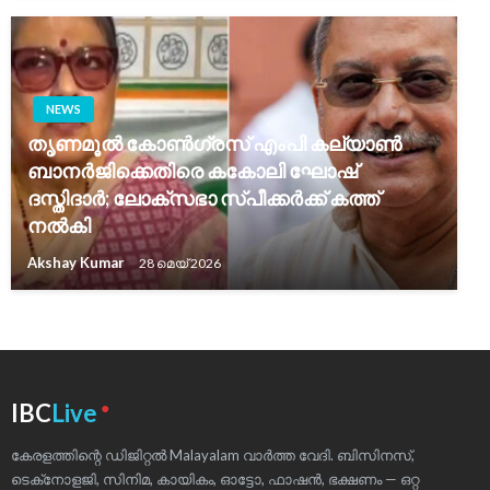
NEWS
തൃണമൂൽ കോൺഗ്രസ് എംപി കല്യാൺ
ബാനർജിക്കെതിരെ കകോലി ഘോഷ്
ദസ്തിദാർ; ലോക്സഭാ സ്പീക്കർക്ക് കത്ത്
നൽകി
Akshay Kumar
28 മെയ്‌ 2026
●
IBC
Live
കേരളത്തിന്റെ ഡിജിറ്റൽ Malayalam വാർത്ത വേദി. ബിസിനസ്,
ടെക്‌നോളജി, സിനിമ, കായികം, ഓട്ടോ, ഫാഷൻ, ഭക്ഷണം — ഒറ്റ