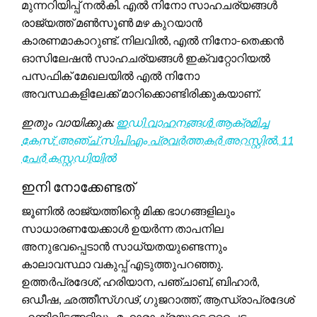
മുന്നറിയിപ്പ് നൽകി. എൽ നിനോ സാഹചര്യങ്ങൾ
രാജ്യത്ത് മൺസൂൺ മഴ കുറയാൻ
കാരണമാകാറുണ്ട്. നിലവിൽ, എൽ നിനോ-തെക്കൻ
ഓസിലേഷൻ സാഹചര്യങ്ങൾ ഇക്വറ്റോറിയൽ
പസഫിക് മേഖലയിൽ എൽ നിനോ
അവസ്ഥകളിലേക്ക് മാറിക്കൊണ്ടിരിക്കുകയാണ്.
ഇതും വായിക്കുക:
ഇഡി വാഹനങ്ങൾ ആക്രമിച്ച
കേസ്: അഞ്ച് സിപിഎം പ്രവർത്തകർ അറസ്റ്റിൽ, 11
പേർ കസ്റ്റഡിയിൽ
ഇനി നോക്കേണ്ടത്
ജൂണിൽ രാജ്യത്തിന്റെ മിക്ക ഭാഗങ്ങളിലും
സാധാരണയേക്കാൾ ഉയർന്ന താപനില
അനുഭവപ്പെടാൻ സാധ്യതയുണ്ടെന്നും
കാലാവസ്ഥാ വകുപ്പ് എടുത്തുപറഞ്ഞു.
ഉത്തർപ്രദേശ്, ഹരിയാന, പഞ്ചാബ്, ബിഹാർ,
ഒഡീഷ, ഛത്തീസ്ഗഢ്, ഗുജറാത്ത്, ആന്ധ്രാപ്രദേശ്
എന്നിവിടങ്ങളിലും മഹാരാഷ്ട്രയുടെ ഒറ്റപ്പെട്ട