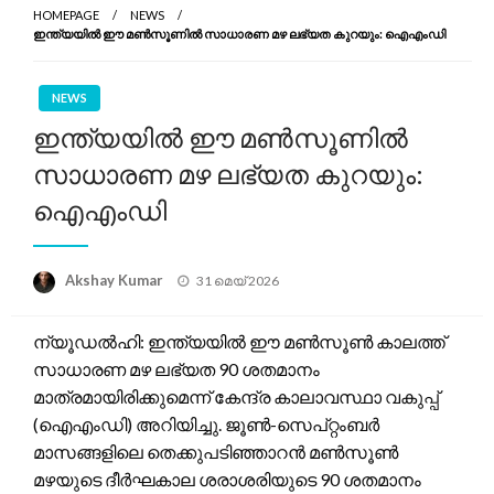
HOMEPAGE
NEWS
ഇന്ത്യയിൽ ഈ മൺസൂണിൽ സാധാരണ മഴ ലഭ്യത കുറയും: ഐഎംഡി
NEWS
ഇന്ത്യയിൽ ഈ മൺസൂണിൽ
സാധാരണ മഴ ലഭ്യത കുറയും:
ഐഎംഡി
Posted
Akshay Kumar
31 മെയ്‌ 2026
on
ന്യൂഡൽഹി: ഇന്ത്യയിൽ ഈ മൺസൂൺ കാലത്ത്
സാധാരണ മഴ ലഭ്യത 90 ശതമാനം
മാത്രമായിരിക്കുമെന്ന് കേന്ദ്ര കാലാവസ്ഥാ വകുപ്പ്
(ഐഎംഡി) അറിയിച്ചു. ജൂൺ-സെപ്റ്റംബർ
മാസങ്ങളിലെ തെക്കുപടിഞ്ഞാറൻ മൺസൂൺ
മഴയുടെ ദീർഘകാല ശരാശരിയുടെ 90 ശതമാനം