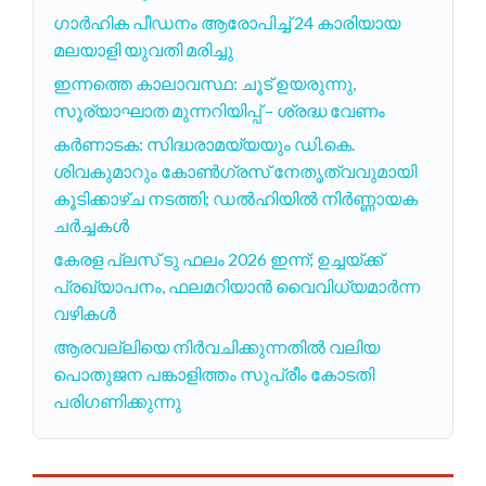
ഗാർഹിക പീഡനം ആരോപിച്ച് 24 കാരിയായ
മലയാളി യുവതി മരിച്ചു
ഇന്നത്തെ കാലാവസ്ഥ: ചൂട് ഉയരുന്നു,
സൂര്യാഘാത മുന്നറിയിപ്പ് – ശ്രദ്ധ വേണം
കർണാടക: സിദ്ധരാമയ്യയും ഡി.കെ.
ശിവകുമാറും കോൺഗ്രസ് നേതൃത്വവുമായി
കൂടിക്കാഴ്ച നടത്തി; ഡൽഹിയിൽ നിർണ്ണായക
ചർച്ചകൾ
കേരള പ്ലസ് ടു ഫലം 2026 ഇന്ന്; ഉച്ചയ്ക്ക്
പ്രഖ്യാപനം, ഫലമറിയാൻ വൈവിധ്യമാർന്ന
വഴികൾ
ആരവല്ലിയെ നിർവചിക്കുന്നതിൽ വലിയ
പൊതുജന പങ്കാളിത്തം സുപ്രീം കോടതി
പരിഗണിക്കുന്നു