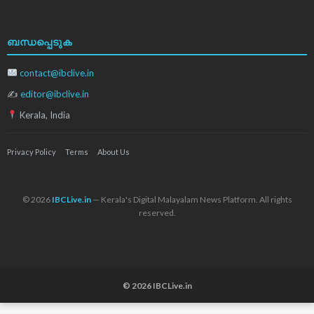
ബന്ധപ്പെടുക
contact@ibclive.in
✍
editor@ibclive.in
Kerala, India
Privacy Policy
Terms
About Us
© 2026
IBCLive.in
— Kerala's Digital Malayalam News Platform. All rights
reserved.
© 2026 IBCLive.in