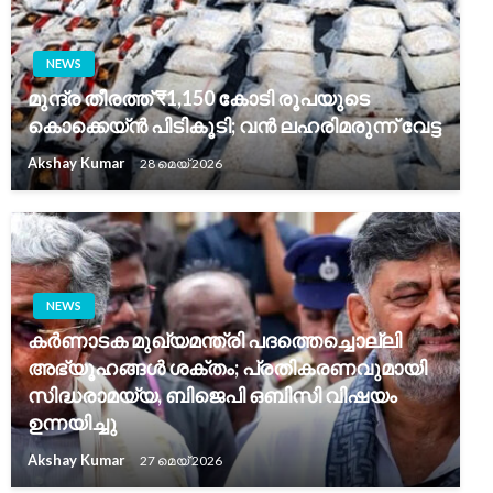
NEWS
മുന്ദ്ര തീരത്ത് ₹1,150 കോടി രൂപയുടെ
കൊക്കെയ്ൻ പിടികൂടി; വൻ ലഹരിമരുന്ന് വേട്ട
Akshay Kumar
28 മെയ്‌ 2026
NEWS
കർണാടക മുഖ്യമന്ത്രി പദത്തെച്ചൊല്ലി
അഭ്യൂഹങ്ങൾ ശക്തം; പ്രതികരണവുമായി
സിദ്ധരാമയ്യ, ബിജെപി ഒബിസി വിഷയം
ഉന്നയിച്ചു
Akshay Kumar
27 മെയ്‌ 2026