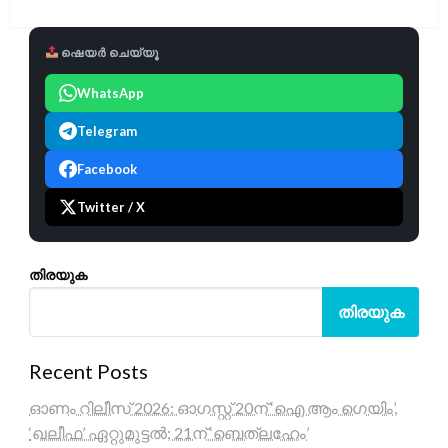
ഷെയർ ചെയ്യൂ
WhatsApp
Telegram
Facebook
Twitter / X
തിരയുക
തിരയുക
Recent Posts
ഓണം റിലീസ് 2026: ഓഗസ്റ്റ് 20ന് ‘ഐ ആം ഗെയിം’,
‘ഖലീഫ’ ഏറ്റുമുട്ടൽ; 21ന് ‘ബെത്‌ലഹേം’