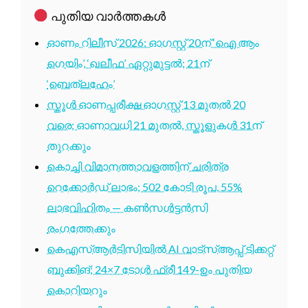
പുതിയ വാർത്തകൾ
ഓണം റിലീസ് 2026: ഓഗസ്റ്റ് 20ന് ‘ഐ ആം
ഗെയിം’, ‘ഖലീഫ’ ഏറ്റുമുട്ടൽ; 21ന്
‘ബെത്‌ലഹേം’
സ്കൂൾ ഓണപ്പരീക്ഷ ഓഗസ്റ്റ് 13 മുതൽ 20
വരെ; ഓണാവധി 21 മുതൽ, സ്കൂളുകൾ 31ന്
തുറക്കും
കൊച്ചി വിമാനത്താവളത്തിന് ചരിത്ര
റെക്കോർഡ് ലാഭം; 502 കോടി രൂപ, 55%
ലാഭവിഹിതം — കൺസൾട്ടൻസി
രംഗത്തേക്കും
കെഎസ്ആർടിസിയിൽ AI വാട്സ്ആപ്പ് ടിക്കറ്റ്
ബുക്കിങ്; 24×7 ടോൾ ഫ്രീ 149-ഉം പുതിയ
കൊറിയറും