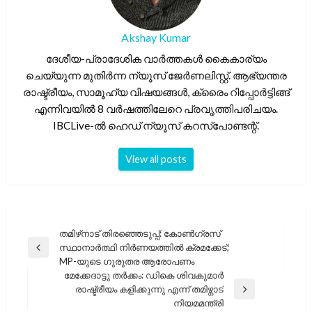
Akshay Kumar
ദേശീയ-പ്രാദേശിക വാർത്തകൾ കൈകാര്യം
ചെയ്യുന്ന മുതിർന്ന ന്യൂസ് ജേർണലിസ്റ്റ്. ആഭ്യന്തര
രാഷ്ട്രീയം, സാമൂഹ്യ വിഷയങ്ങൾ, ക്രൈം റിപ്പോർട്ടിങ്ങ്
എന്നിവയിൽ 8 വർഷത്തിലേറെ പ്രവൃത്തിപരിചയം.
IBCLive-ൽ ഹെഡ് ന്യൂസ് കറസ്പോണ്ടന്റ്.
View all posts
പോസ്റ്റുകളിലൂടെ
തമിഴ്‌നാട് തിരഞ്ഞെടുപ്പ്: കോൺഗ്രസ്
സ്ഥാനാർത്ഥി നിർണയത്തിൽ ക്രമക്കേട്;
Previous
MP-യുടെ ഗുരുതര ആരോപണം
Post
മേക്കേദാട്ടു തർക്കം: ഡികെ ശിവകുമാർ
രാഷ്ട്രീയം കളിക്കുന്നു എന്ന് തമിഴ്നാട്
Next
നിയമമന്ത്രി
Post