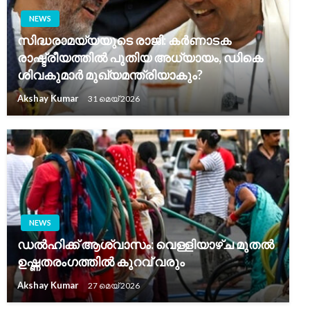
NEWS
സിദ്ധരാമയ്യയുടെ രാജി: കർണാടക
രാഷ്ട്രീയത്തിൽ പുതിയ അധ്യായം, ഡികെ
ശിവകുമാർ മുഖ്യമന്ത്രിയാകും?
Akshay Kumar
31 മെയ്‌ 2026
NEWS
ഡൽഹിക്ക് ആശ്വാസം: വെള്ളിയാഴ്ച മുതൽ
ഉഷ്ണതരംഗത്തിൽ കുറവ് വരും
Akshay Kumar
27 മെയ്‌ 2026