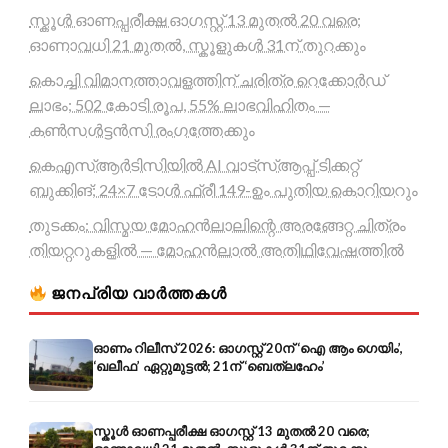
സ്കൂൾ ഓണപ്പരീക്ഷ ഓഗസ്റ്റ് 13 മുതൽ 20 വരെ;
ഓണാവധി 21 മുതൽ, സ്കൂളുകൾ 31ന് തുറക്കും
കൊച്ചി വിമാനത്താവളത്തിന് ചരിത്ര റെക്കോർഡ്
ലാഭം; 502 കോടി രൂപ, 55% ലാഭവിഹിതം —
കൺസൾട്ടൻസി രംഗത്തേക്കും
കെഎസ്ആർടിസിയിൽ AI വാട്സ്ആപ്പ് ടിക്കറ്റ്
ബുക്കിങ്; 24×7 ടോൾ ഫ്രീ 149-ഉം പുതിയ കൊറിയറും
തുടക്കം: വിസ്മയ മോഹൻലാലിന്റെ അരങ്ങേറ്റ ചിത്രം
തിയറ്ററുകളിൽ — മോഹൻലാൽ അതിഥിവേഷത്തിൽ
ജനപ്രിയ വാർത്തകൾ
ഓണം റിലീസ് 2026: ഓഗസ്റ്റ് 20ന് ‘ഐ ആം ഗെയിം’,
‘ഖലീഫ’ ഏറ്റുമുട്ടൽ; 21ന് ‘ബെത്‌ലഹേം’
സ്കൂൾ ഓണപ്പരീക്ഷ ഓഗസ്റ്റ് 13 മുതൽ 20 വരെ;