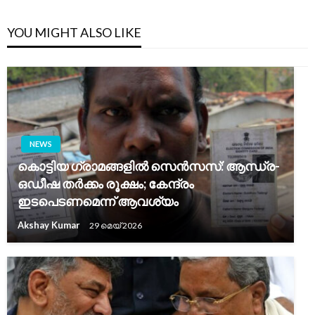
YOU MIGHT ALSO LIKE
NEWS
കൊട്ടിയ ഗ്രാമങ്ങളിൽ സെൻസസ്: ആന്ധ്ര-
ഒഡീഷ തർക്കം രൂക്ഷം; കേന്ദ്രം
ഇടപെടണമെന്ന് ആവശ്യം
Akshay Kumar
29 മെയ്‌ 2026