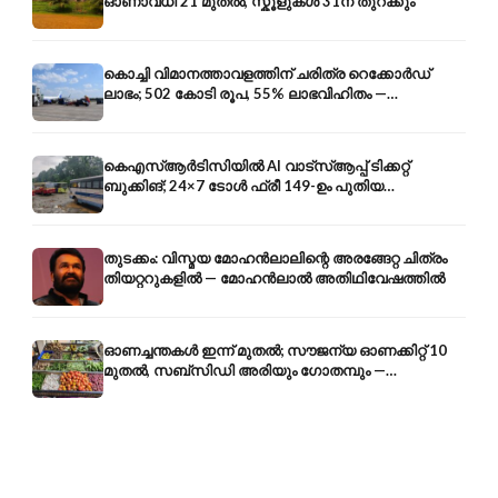
ഓണാവധി 21 മുതൽ, സ്കൂളുകൾ 31ന് തുറക്കും
കൊച്ചി വിമാനത്താവളത്തിന് ചരിത്ര റെക്കോർഡ്
ലാഭം; 502 കോടി രൂപ, 55% ലാഭവിഹിതം —
കൺസൾട്ടൻസി രംഗത്തേക്കും
കെഎസ്ആർടിസിയിൽ AI വാട്സ്ആപ്പ് ടിക്കറ്റ്
ബുക്കിങ്; 24×7 ടോൾ ഫ്രീ 149-ഉം പുതിയ
കൊറിയറും
തുടക്കം: വിസ്മയ മോഹൻലാലിന്റെ അരങ്ങേറ്റ ചിത്രം
തിയറ്ററുകളിൽ — മോഹൻലാൽ അതിഥിവേഷത്തിൽ
ഓണച്ചന്തകൾ ഇന്ന് മുതൽ; സൗജന്യ ഓണക്കിറ്റ് 10
മുതൽ, സബ്സിഡി അരിയും ഗോതമ്പും —
വിലക്കയറ്റത്തിന് കടിഞ്ഞാൺ