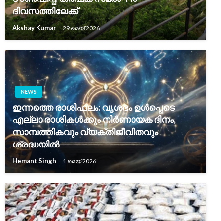
ദിവസത്തിലേക്ക്
Akshay Kumar
29 മെയ്‌ 2026
NEWS
ഇന്നത്തെ രാശിഫലം: വൃശഭം ഉൾപ്പെടെ
എല്ലാ രാശികൾക്കും നിർണായക ദിനം,
സാമ്പത്തികവും വ്യക്തിജീവിതവും
ശ്രദ്ധയിൽ
Hemant Singh
1 മെയ്‌ 2026