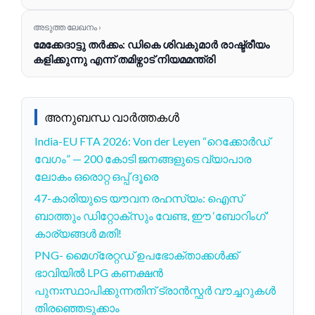
അടുത്ത ലേഖനം ›
മേക്കേദാട്ടു തർക്കം: ഡികെ ശിവകുമാർ രാഷ്ട്രീയം
കളിക്കുന്നു എന്ന് തമിഴ്നാട് നിയമമന്ത്രി
അനുബന്ധ വാർത്തകൾ
India-EU FTA 2026: Von der Leyen “റെക്കോർഡ്
വേഗം” — 200 കോടി ജനങ്ങളുടെ വ്യാപാര
ലോകം ഒരൊറ്റ ഒപ്പ് ദൂരെ
47-കാരിയുടെ യൗവന രഹസ്യം: ഐസ്
ബാത്തും ഡിറ്റോക്സും വേണ്ട, ഈ ‘ബോറിംഗ്’
കാര്യങ്ങൾ മതി!
PNG- മൈഗ്രേറ്റഡ് ഉപഭോക്താക്കൾക്ക്
ഭാവിയിൽ LPG കണക്ഷൻ
പുനഃസ്ഥാപിക്കുന്നതിന് ട്രാൻസ്ഫർ വൗച്ചറുകൾ
തിരഞ്ഞെടുക്കാം