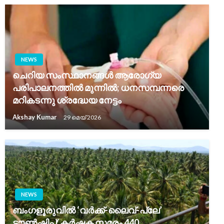
NEWS
ചെറിയ സംസ്ഥാനങ്ങൾ ആരോഗ്യ
പരിപാലനത്തിൽ മുന്നിൽ; ധനസമ്പന്നരെ
മറികടന്നു ശ്രദ്ധേയ നേട്ടം
Akshay Kumar
29 മെയ്‌ 2026
NEWS
ബംഗളൂരുവിൽ ‘വർക്ക്-ലൈവ്-പ്ലേ’
ടൗൺഷിപ്പ്: കർഷക സമരം 440