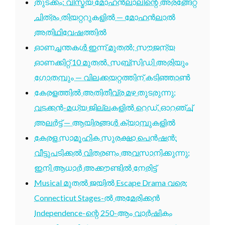
തുടക്കം: വിസ്മയ മോഹൻലാലിന്റെ അരങ്ങേറ്റ
ചിത്രം തിയറ്ററുകളിൽ — മോഹൻലാൽ
അതിഥിവേഷത്തിൽ
ഓണച്ചന്തകൾ ഇന്ന് മുതൽ; സൗജന്യ
ഓണക്കിറ്റ് 10 മുതൽ, സബ്സിഡി അരിയും
ഗോതമ്പും — വിലക്കയറ്റത്തിന് കടിഞ്ഞാൺ
കേരളത്തിൽ അതിതീവ്ര മഴ തുടരുന്നു;
വടക്കൻ-മധ്യ ജില്ലകളിൽ റെഡ്, ഓറഞ്ച്
അലർട്ട് — ആയിരങ്ങൾ ക്യാമ്പുകളിൽ
കേരള സാമൂഹിക സുരക്ഷാ പെൻഷൻ:
വീട്ടുപടിക്കൽ വിതരണം അവസാനിക്കുന്നു;
ഇനി ആധാർ അക്കൗണ്ടിൽ നേരിട്ട്
Musical മുതൽ ജയിൽ Escape Drama വരെ:
Connecticut Stages-ൽ അമേരിക്കൻ
Independence-ന്റെ 250-ആം വാർഷികം