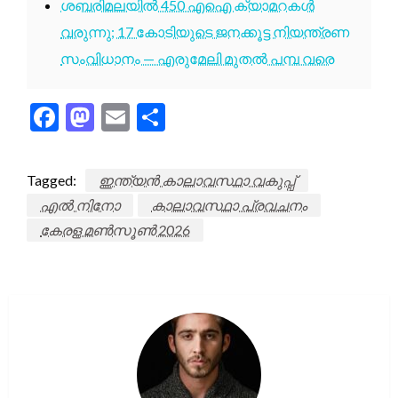
ശബരിമലയിൽ 450 എഐ ക്യാമറകൾ
വരുന്നു; 17 കോടിയുടെ ജനക്കൂട്ട നിയന്ത്രണ
സംവിധാനം — എരുമേലി മുതൽ പമ്പ വരെ
Facebook
Mastodon
Email
Share
Tagged:
ഇന്ത്യൻ കാലാവസ്ഥാ വകുപ്പ്
എൽ നിനോ
കാലാവസ്ഥാ പ്രവചനം
കേരള മൺസൂൺ 2026