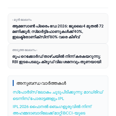
‹ മുൻ ലേഖനം
ആമസോൺ പ്രൈം ഡേ 2026: ജൂലൈ 4 മുതൽ 72
മണിക്കൂർ; സ്‌മാർട്ട്‌ഫോണുകൾക്ക് 40%,
ഇലക്ട്രോണിക്‌സിന് 80% വരെ കിഴിവ്
അടുത്ത ലേഖനം ›
രൂപ റെക്കോർഡ് താഴ്ചയിൽ നിന്ന് കരകയറുന്നു;
RBI ഇടപെടലും ക്രൂഡ് വില ശമനവും തുണയായി
അനുബന്ധ വാർത്തകൾ
സ്പോർട്സ് ലോകം ചൂടുപിടിക്കുന്നു: മാഡ്രിഡ്
ടെന്നിസ് പോരാട്ടങ്ങളും IPL
IPL 2026 ഫൈനൽ ബെംഗളൂരുവിൽ നിന്ന്
അഹമ്മദാബാദിലേക്ക് മാറ്റി BCCI-യുടെ