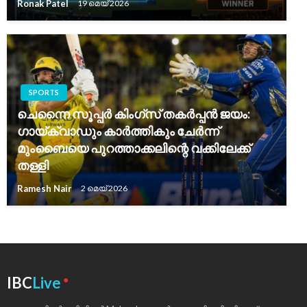
Ronak Patel
19 മെയ്‌ 2026
SPORTS
ചെന്നൈ സൂപ്പർ കിംഗ്സ് തകർപ്പൻ ജയം:
ഗായ്ക്വാഡും കാർത്തികും ചേർന്ന്
മുംബൈയെ പുറത്താക്കലിന്റെ വക്കിലേക്ക്
തള്ളി
Ramesh Nair
2 മെയ്‌ 2026
●
IBC
Live