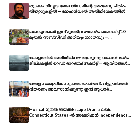
തുടക്കം: വിസ്മയ മോഹൻലാലിന്റെ അരങ്ങേറ്റ ചിത്രം
തിയറ്ററുകളിൽ — മോഹൻലാൽ അതിഥിവേഷത്തിൽ
ഓണച്ചന്തകൾ ഇന്ന് മുതൽ; സൗജന്യ ഓണക്കിറ്റ് 10
മുതൽ, സബ്സിഡി അരിയും ഗോതമ്പും —
വിലക്കയറ്റത്തിന് കടിഞ്ഞാൺ
കേരളത്തിൽ അതിതീവ്ര മഴ തുടരുന്നു; വടക്കൻ-മധ്യ
ജില്ലകളിൽ റെഡ്, ഓറഞ്ച് അലർട്ട് — ആയിരങ്ങൾ
ക്യാമ്പുകളിൽ
കേരള സാമൂഹിക സുരക്ഷാ പെൻഷൻ: വീട്ടുപടിക്കൽ
വിതരണം അവസാനിക്കുന്നു; ഇനി ആധാർ
അക്കൗണ്ടിൽ നേരിട്ട്
Musical മുതൽ ജയിൽ Escape Drama വരെ:
Connecticut Stages-ൽ അമേരിക്കൻ Independence-
ന്റെ 250-ആം വാർഷികം