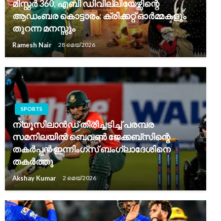
മിസ്റ്റർ 360, എബി ഡിവില്ലിയേഴ്സിന്റെ
ആഡംബര കൊട്ടാരം: ക്രിക്കറ്റ് ഓർമ്മകളും
തുറന്ന മനസ്സും
Ramesh Nair
28 മെയ്‌ 2026
SPORTS
ന്യൂസിലാൻഡ് തിരിച്ചടിച്ച് പരമ്പര
സമനിലയിൽ ബെവൺ ജേക്കബ്സിന്റെ
തകർപ്പൻ ഇന്നിംഗ്സ് ബംഗ്ലാദേശിനെ
തകർത്തു
Akshay Kumar
2 മെയ്‌ 2026