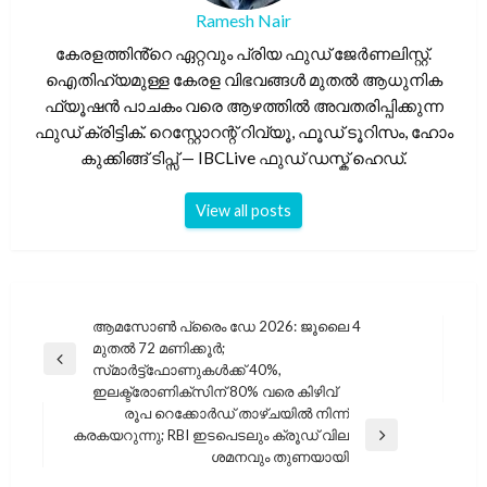
Ramesh Nair
കേരളത്തിൻ്റെ ഏറ്റവും പ്രിയ ഫുഡ് ജേർണലിസ്റ്റ്.
ഐതിഹ്യമുള്ള കേരള വിഭവങ്ങൾ മുതൽ ആധുനിക
ഫ്യൂഷൻ പാചകം വരെ ആഴത്തിൽ അവതരിപ്പിക്കുന്ന
ഫുഡ് ക്രിട്ടിക്. റെസ്റ്റോറന്റ് റിവ്യൂ, ഫൂഡ് ടൂറിസം, ഹോം
കുക്കിങ്ങ് ടിപ്സ് — IBCLive ഫുഡ് ഡസ്ക് ഹെഡ്.
View all posts
പോസ്റ്റുകളിലൂടെ
ആമസോൺ പ്രൈം ഡേ 2026: ജൂലൈ 4
മുതൽ 72 മണിക്കൂർ;
Previous
സ്‌മാർട്ട്‌ഫോണുകൾക്ക് 40%,
Post
ഇലക്ട്രോണിക്‌സിന് 80% വരെ കിഴിവ്
രൂപ റെക്കോർഡ് താഴ്ചയിൽ നിന്ന്
കരകയറുന്നു; RBI ഇടപെടലും ക്രൂഡ് വില
Next
ശമനവും തുണയായി
Post