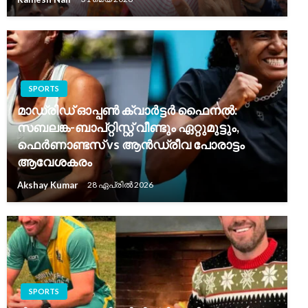
SPORTS
മാഡ്രിഡ് ഓപ്പൺ ക്വാർട്ടർ ഫൈനൽ:
സബലങ്ക-ബാപ്റ്റിസ്റ്റ് വീണ്ടും ഏറ്റുമുട്ടും,
ഫെർണാണ്ടസ് vs ആൻഡ്രീവ പോരാട്ടം
ആവേശകരം
Akshay Kumar
28 ഏപ്രിൽ 2026
SPORTS