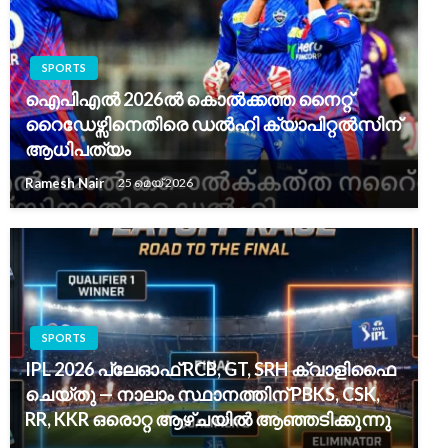
SPORTS
ഐപിഎൽ 2026ൽ കൊൽക്കത്ത നൈറ്റ്
റൈഡേഴ്സിനെതിരെ ഡൽഹി ക്യാപിറ്റൽസിന്
ആധിപത്യം
Ramesh Nair
25 മെയ്‌ 2026
SPORTS
IPL 2026 പ്ലേഓഫ് RCB, GT, SRH ക്വാളിഫൈ
ചെയ്തു — നാലാം സ്ഥാനത്തിന് PBKS, CSK,
RR, KKR ഒരൊറ്റ ആഴ്ചയിൽ ആഞ്ഞടിക്കുന്നു