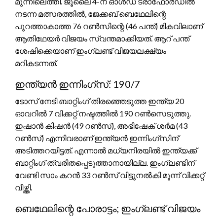
മുന്നിലെത്തി. ജൂലൈ 4-ന് ഓൾഡ് ട്രാഫോർഡിൽ
നടന്ന മത്സരത്തിൽ, ജേക്കബ് ബെഥേലിന്റെ
പുറത്താകാത്ത 76 റൺസിന്റെ (46 പന്ത്) മികവിലാണ്
ആതിഥേയർ വിജയം സ്വന്തമാക്കിയത്. ആറ് പന്ത്
ശേഷിക്കെയാണ് ഇംഗ്ലണ്ട് വിജയലക്ഷ്യം
മറികടന്നത്.
ഇന്ത്യൻ ഇന്നിംഗ്‌സ്: 190/7
ടോസ് നേടി ബാറ്റിംഗ് തിരഞ്ഞെടുത്ത ഇന്ത്യ 20
ഓവറിൽ 7 വിക്കറ്റ് നഷ്ടത്തിൽ 190 റൺസെടുത്തു.
ഇഷാൻ കിഷൻ (49 റൺസ്), അഭിഷേക് ശർമ (43
റൺസ്) എന്നിവരാണ് ഇന്ത്യൻ ഇന്നിംഗ്‌സിന്
അടിത്തറയിട്ടത്. എന്നാൽ മധ്യനിരയിൽ ഇന്ത്യക്ക്
ബാറ്റിംഗ് ത്വരിതപ്പെടുത്താനായില്ല. ഇംഗ്ലണ്ടിന്
വേണ്ടി സാം കറൻ 33 റൺസ് വിട്ടുനൽകി മൂന്ന് വിക്കറ്റ്
വീഴ്ത്തി.
ബെഥേലിന്റെ പോരാട്ടം; ഇംഗ്ലണ്ട് വിജയം