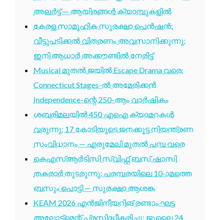
അലർട്ട് — ആയിരങ്ങൾ ക്യാമ്പുകളിൽ
കേരള സാമൂഹിക സുരക്ഷാ പെൻഷൻ:
വീട്ടുപടിക്കൽ വിതരണം അവസാനിക്കുന്നു;
ഇനി ആധാർ അക്കൗണ്ടിൽ നേരിട്ട്
Musical മുതൽ ജയിൽ Escape Drama വരെ:
Connecticut Stages-ൽ അമേരിക്കൻ
Independence-ന്റെ 250-ആം വാർഷികം
ശബരിമലയിൽ 450 എഐ ക്യാമറകൾ
വരുന്നു; 17 കോടിയുടെ ജനക്കൂട്ട നിയന്ത്രണ
സംവിധാനം — എരുമേലി മുതൽ പമ്പ വരെ
കെഎസ്ആർടിസി സ്വിഫ്റ്റ് ബസ് ഷാസി
തകരാർ തുടരുന്നു; പരമ്പരയിലെ 10-ാമത്തെ
ബസും പൊട്ടി — സുരക്ഷാ ആശങ്ക
KEAM 2026 എൻജിനീയറിങ് രണ്ടാം ഘട്ട
അലോട്ട്മെന്റ് പ്രസിദ്ധീകരിച്ചു; ജൂലൈ 24