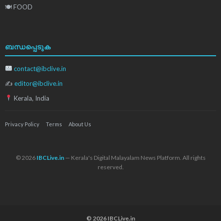
🍽 FOOD
ബന്ധപ്പെടുക
contact@ibclive.in
✍
editor@ibclive.in
Kerala, India
Privacy Policy
Terms
About Us
© 2026
IBCLive.in
— Kerala's Digital Malayalam News Platform. All rights
reserved.
© 2026 IBCLive.in