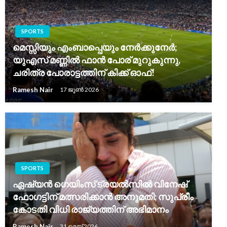
SPORTS
മെസ്സിയും എംബാപ്പെയും നേർക്കുനേർ;
യുഎസ് മണ്ണിൽ ഫാൻ പോര് മുറുകുന്നു,
ചരിത്ര പോരാട്ടത്തിന് കിക്ക് ഓഫ്!
Ramesh Nair
17 ജൂൺ 2026
SPORTS
ഏഷ്യൻ ഗെയിംസ് ട്രയൽസിൽ വിനേഷ്
ഫോഗട്ടിന് മത്സരിക്കാൻ അനുമതി; സുപ്രീം
കോടതി വിധി രാജ്യത്തിന് അഭിമാനം
Ramesh Nair
31 മെയ്‌ 2026