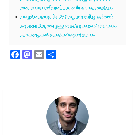
അവസാന തീയതി — അറിയേണ്ടതെല്ലാം
റബ്ബർ താങ്ങുവില 250 രൂപയായി ഉയർത്തി;
ജൂലൈ 3 മുതലുള്ള ബില്ലുകൾക്ക് ബാധകം
— കേരള കർഷകർക്ക് ആശ്വാസം
Facebook
Mastodon
Email
Share