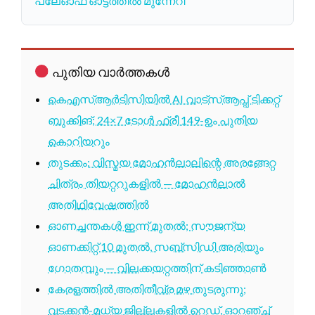
പ്ലേഓഫ് ഓട്ടത്തിൽ മുന്നേറി
പുതിയ വാർത്തകൾ
കെഎസ്ആർടിസിയിൽ AI വാട്സ്ആപ്പ് ടിക്കറ്റ്
ബുക്കിങ്; 24×7 ടോൾ ഫ്രീ 149-ഉം പുതിയ
കൊറിയറും
തുടക്കം: വിസ്മയ മോഹൻലാലിന്റെ അരങ്ങേറ്റ
ചിത്രം തിയറ്ററുകളിൽ — മോഹൻലാൽ
അതിഥിവേഷത്തിൽ
ഓണച്ചന്തകൾ ഇന്ന് മുതൽ; സൗജന്യ
ഓണക്കിറ്റ് 10 മുതൽ, സബ്സിഡി അരിയും
ഗോതമ്പും — വിലക്കയറ്റത്തിന് കടിഞ്ഞാൺ
കേരളത്തിൽ അതിതീവ്ര മഴ തുടരുന്നു;
വടക്കൻ-മധ്യ ജില്ലകളിൽ റെഡ്, ഓറഞ്ച്