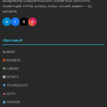
കേരളത്തിന്റെ ഡിജിറ്റൽ Malayalam വാർത്ത വേദി. ബിസിനസ്,
ടെക്‌നോളജി, സിനിമ, കായികം, ഓട്ടോ, ഫാഷൻ, ഭക്ഷണം — ഒറ്റ
ക്ലിക്കിൽ.
✈
f
◎
𝕏
വിഭാഗങ്ങൾ
🗞 NEWS
BUSINESS
CINEMA
SPORTS
TECHNOLOGY
AUTO
FASHION