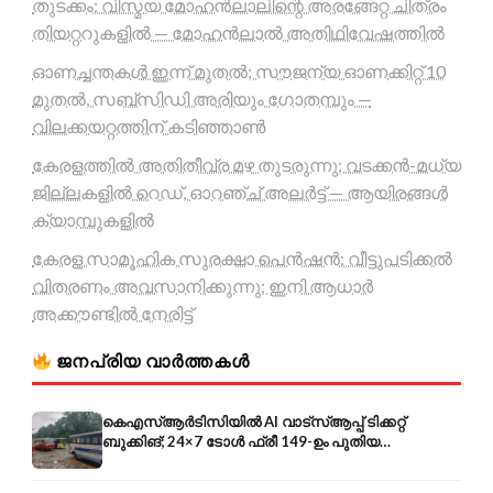
തുടക്കം: വിസ്മയ മോഹൻലാലിന്റെ അരങ്ങേറ്റ ചിത്രം
തിയറ്ററുകളിൽ — മോഹൻലാൽ അതിഥിവേഷത്തിൽ
ഓണച്ചന്തകൾ ഇന്ന് മുതൽ; സൗജന്യ ഓണക്കിറ്റ് 10
മുതൽ, സബ്സിഡി അരിയും ഗോതമ്പും —
വിലക്കയറ്റത്തിന് കടിഞ്ഞാൺ
കേരളത്തിൽ അതിതീവ്ര മഴ തുടരുന്നു; വടക്കൻ-മധ്യ
ജില്ലകളിൽ റെഡ്, ഓറഞ്ച് അലർട്ട് — ആയിരങ്ങൾ
ക്യാമ്പുകളിൽ
കേരള സാമൂഹിക സുരക്ഷാ പെൻഷൻ: വീട്ടുപടിക്കൽ
വിതരണം അവസാനിക്കുന്നു; ഇനി ആധാർ
അക്കൗണ്ടിൽ നേരിട്ട്
ജനപ്രിയ വാർത്തകൾ
കെഎസ്ആർടിസിയിൽ AI വാട്സ്ആപ്പ് ടിക്കറ്റ്
ബുക്കിങ്; 24×7 ടോൾ ഫ്രീ 149-ഉം പുതിയ
കൊറിയറും