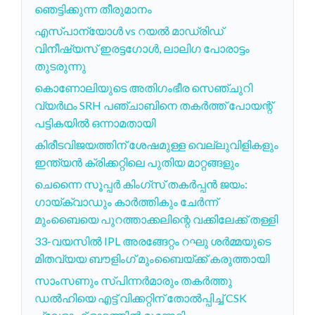
ഞെട്ടിക്കുന്ന തീരുമാനം
എസ്പാന്യോൾ vs റയൽ മാഡ്രിഡ്
വിനീഷ്യസ് ഇരട്ടഗോൾ, ലാലിഗ പോരാട്ടം
തുടരുന്നു
കൊണോലിയുടെ അതിഗംഭീര സെഞ്ചുറി
വ്യർഥം SRH പഞ്ചാബിനെ തകർത്ത് പോയന്റ്
പട്ടികയിൽ ഒന്നാമതായി
കിരീടവിജയത്തിന് ശേഷമുള്ള വെല്ലുവിളികളും
ഇന്ത്യൻ ക്രിക്കറ്റിലെ പുതിയ മാറ്റങ്ങളും
ചെന്നൈ സൂപ്പർ കിംഗ്സ് തകർപ്പൻ ജയം:
ഗായ്ക്വാഡും കാർത്തികും ചേർന്ന്
മുംബൈയെ പുറത്താക്കലിന്റെ വക്കിലേക്ക് തള്ളി
33-വയസിൽ IPL അരങ്ങേറ്റം റഘു ശർമ്മയുടെ
മിതവ്യയ ബൗളിംഗ് മുംബൈയ്ക്ക് കരുത്തായി
സാംസണും സ്പിന്നർമാരും തകർത്തു
ഡൽഹിയെ എട്ട് വിക്കറ്റിന് തോൽപ്പിച്ച് CSK