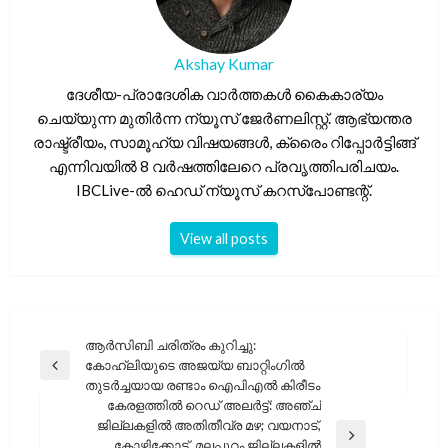
Akshay Kumar
ദേശീയ-പ്രാദേശിക വാർത്തകൾ കൈകാര്യം
ചെയ്യുന്ന മുതിർന്ന ന്യൂസ് ജേർണലിസ്റ്റ്. ആഭ്യന്തര
രാഷ്ട്രീയം, സാമൂഹ്യ വിഷയങ്ങൾ, ക്രൈം റിപ്പോർട്ടിങ്ങ്
എന്നിവയിൽ 8 വർഷത്തിലേറെ പ്രവൃത്തിപരിചയം.
IBCLive-ൽ ഹെഡ് ന്യൂസ് കറസ്പോണ്ടന്റ്.
View all posts
പോസ്റ്റുകളിലൂടെ
ആർ‌സി‌ബി ചരിത്രം കുറിച്ചു:
കോഹ്‌ലിയുടെ അജയ്യ ബാറ്റിംഗിൽ
Previous
തുടർച്ചയായ രണ്ടാം ഐ‌പി‌എൽ കിരീടം
Post
കേരളത്തിൽ റെഡ് അലർട്ട്: അഞ്ച്
ജില്ലകളിൽ അതിതീവ്ര മഴ; വയനാട്,
Next
കോഴിക്കോട്, മലപ്പുറം ജില്ലകളിൽ