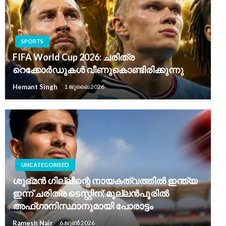
SPORTS
FIFA World Cup 2026: ചരിത്ര
റെക്കോർഡുകൾ വീണുകൊണ്ടിരിക്കുന്നു
Hemant Singh
1 ജൂലൈ 2026
UNCATEGORISED
ശുഭ്മൻ ഗില്ലിന്റെ നായകത്വത്തിൽ ഇന്ത്യ
ഇന്ന് ചരിത്ര ടെസ്റ്റിന്; മുല്ലൻപൂരിൽ
അഫ്ഗാനിസ്ഥാനുമായി പോരാട്ടം
Ramesh Nair
6 ജൂൺ 2026