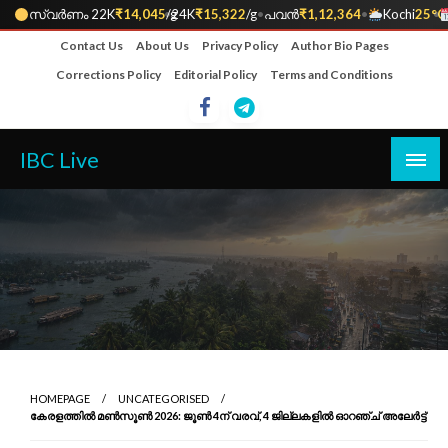
സ്വർണം 22K
₹14,045
•
/g
24K
₹15,322
/g
•
പവൻ
₹1,12,364
•
Kochi
25°C
•
Skip
Contact Us
About Us
Privacy Policy
Author Bio Pages
to
Corrections Policy
Editorial Policy
Terms and Conditions
content
IBC Live
HOMEPAGE
UNCATEGORISED
കേരളത്തിൽ മൺസൂൺ 2026: ജൂൺ 4ന് വരവ്, 4 ജില്ലകളിൽ ഓറഞ്ച് അലേർട്ട്