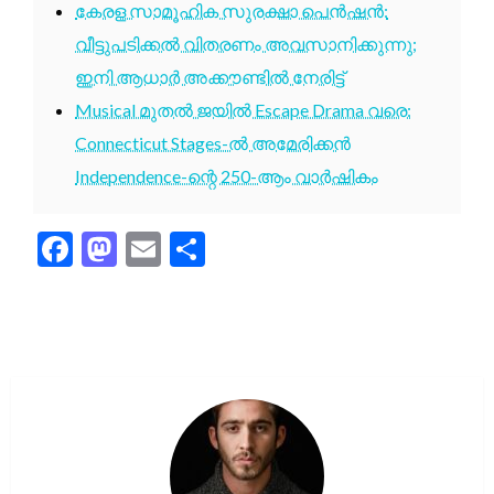
കേരള സാമൂഹിക സുരക്ഷാ പെൻഷൻ:
വീട്ടുപടിക്കൽ വിതരണം അവസാനിക്കുന്നു;
ഇനി ആധാർ അക്കൗണ്ടിൽ നേരിട്ട്
Musical മുതൽ ജയിൽ Escape Drama വരെ:
Connecticut Stages-ൽ അമേരിക്കൻ
Independence-ന്റെ 250-ആം വാർഷികം
Facebook
Mastodon
Email
Share