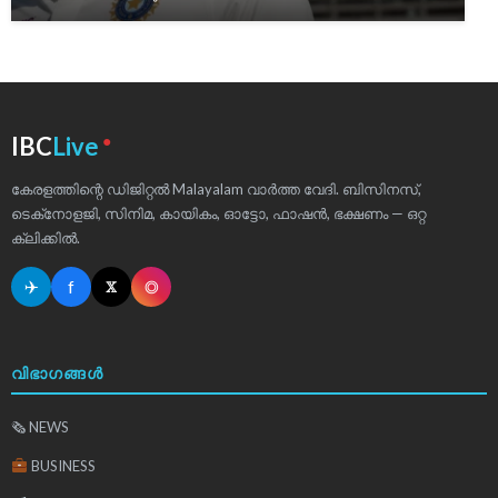
●
IBC
Live
കേരളത്തിന്റെ ഡിജിറ്റൽ Malayalam വാർത്ത വേദി. ബിസിനസ്,
ടെക്‌നോളജി, സിനിമ, കായികം, ഓട്ടോ, ഫാഷൻ, ഭക്ഷണം — ഒറ്റ
ക്ലിക്കിൽ.
✈
f
◎
𝕏
വിഭാഗങ്ങൾ
🗞 NEWS
BUSINESS