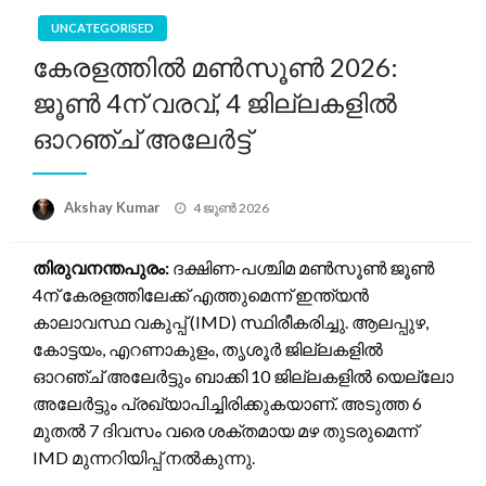
UNCATEGORISED
കേരളത്തിൽ മൺസൂൺ 2026:
ജൂൺ 4ന് വരവ്, 4 ജില്ലകളിൽ
ഓറഞ്ച് അലേർട്ട്
Posted
Akshay Kumar
4 ജൂൺ 2026
on
തിരുവനന്തപുരം:
ദക്ഷിണ-പശ്ചിമ മൺസൂൺ ജൂൺ
4ന് കേരളത്തിലേക്ക് എത്തുമെന്ന് ഇന്ത്യൻ
കാലാവസ്ഥ വകുപ്പ് (IMD) സ്ഥിരീകരിച്ചു. ആലപ്പുഴ,
കോട്ടയം, എറണാകുളം, തൃശൂർ ജില്ലകളിൽ
ഓറഞ്ച് അലേർട്ടും ബാക്കി 10 ജില്ലകളിൽ യെല്ലോ
അലേർട്ടും പ്രഖ്യാപിച്ചിരിക്കുകയാണ്. അടുത്ത 6
മുതൽ 7 ദിവസം വരെ ശക്തമായ മഴ തുടരുമെന്ന്
IMD മുന്നറിയിപ്പ് നൽകുന്നു.