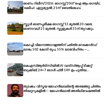
ഓണം റിലീസ് 2026: ഓഗസ്റ്റ് 20ന് ‘ഐ ആം ഗെയിം’,
‘ഖലീഫ’ ഏറ്റുമുട്ടൽ; 21ന് ‘ബെത്‌ലഹേം’
സ്കൂൾ ഓണപ്പരീക്ഷ ഓഗസ്റ്റ് 13 മുതൽ 20 വരെ;
ഓണാവധി 21 മുതൽ, സ്കൂളുകൾ 31ന് തുറക്കും
കൊച്ചി വിമാനത്താവളത്തിന് ചരിത്ര റെക്കോർഡ്
ലാഭം; 502 കോടി രൂപ, 55% ലാഭവിഹിതം —
കൺസൾട്ടൻസി രംഗത്തേക്കും
കെഎസ്ആർടിസിയിൽ AI വാട്സ്ആപ്പ് ടിക്കറ്റ്
ബുക്കിങ്; 24×7 ടോൾ ഫ്രീ 149-ഉം പുതിയ
കൊറിയറും
തുടക്കം: വിസ്മയ മോഹൻലാലിന്റെ അരങ്ങേറ്റ ചിത്രം
തിയറ്ററുകളിൽ — മോഹൻലാൽ അതിഥിവേഷത്തിൽ