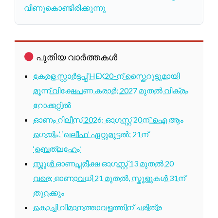
വീണുകൊണ്ടിരിക്കുന്നു
പുതിയ വാർത്തകൾ
കേരള സ്റ്റാർട്ടപ്പ് HEX20-ന് സ്കൈറൂട്ടുമായി
മൂന്ന് വിക്ഷേപണ കരാർ; 2027 മുതൽ വിക്രം
റോക്കറ്റിൽ
ഓണം റിലീസ് 2026: ഓഗസ്റ്റ് 20ന് ‘ഐ ആം
ഗെയിം’, ‘ഖലീഫ’ ഏറ്റുമുട്ടൽ; 21ന്
‘ബെത്‌ലഹേം’
സ്കൂൾ ഓണപ്പരീക്ഷ ഓഗസ്റ്റ് 13 മുതൽ 20
വരെ; ഓണാവധി 21 മുതൽ, സ്കൂളുകൾ 31ന്
തുറക്കും
കൊച്ചി വിമാനത്താവളത്തിന് ചരിത്ര