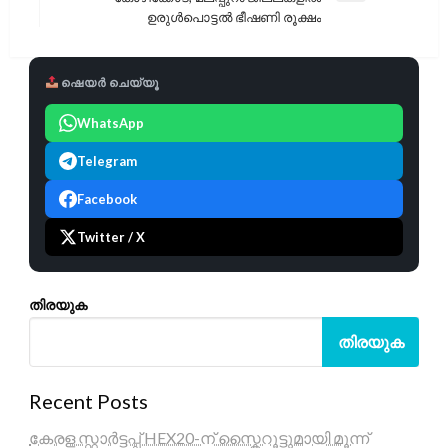
Post
ഉരുൾപൊട്ടൽ ഭീഷണി രൂക്ഷം
ഷെയർ ചെയ്യൂ
WhatsApp
Telegram
Facebook
Twitter / X
തിരയുക
തിരയുക
Recent Posts
കേരള സ്റ്റാർട്ടപ്പ് HEX20-ന് സ്കൈറൂട്ടുമായി മൂന്ന്