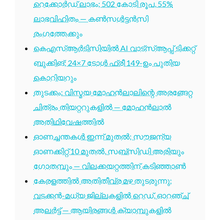
റെക്കോർഡ് ലാഭം; 502 കോടി രൂപ, 55%
ലാഭവിഹിതം — കൺസൾട്ടൻസി
രംഗത്തേക്കും
കെഎസ്ആർടിസിയിൽ AI വാട്സ്ആപ്പ് ടിക്കറ്റ്
ബുക്കിങ്; 24×7 ടോൾ ഫ്രീ 149-ഉം പുതിയ
കൊറിയറും
തുടക്കം: വിസ്മയ മോഹൻലാലിന്റെ അരങ്ങേറ്റ
ചിത്രം തിയറ്ററുകളിൽ — മോഹൻലാൽ
അതിഥിവേഷത്തിൽ
ഓണച്ചന്തകൾ ഇന്ന് മുതൽ; സൗജന്യ
ഓണക്കിറ്റ് 10 മുതൽ, സബ്സിഡി അരിയും
ഗോതമ്പും — വിലക്കയറ്റത്തിന് കടിഞ്ഞാൺ
കേരളത്തിൽ അതിതീവ്ര മഴ തുടരുന്നു;
വടക്കൻ-മധ്യ ജില്ലകളിൽ റെഡ്, ഓറഞ്ച്
അലർട്ട് — ആയിരങ്ങൾ ക്യാമ്പുകളിൽ