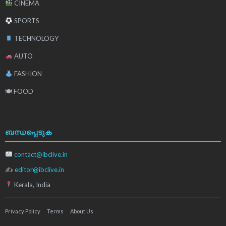
CINEMA
SPORTS
TECHNOLOGY
AUTO
FASHION
🍽 FOOD
ബന്ധപ്പെടുക
contact@ibclive.in
✍
editor@ibclive.in
Kerala, India
Privacy Policy
Terms
About Us