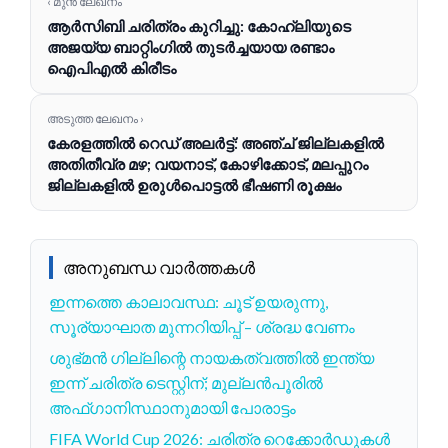
‹ മുൻ ലേഖനം
ആർ‌സി‌ബി ചരിത്രം കുറിച്ചു: കോഹ്‌ലിയുടെ
അജയ്യ ബാറ്റിംഗിൽ തുടർച്ചയായ രണ്ടാം
ഐ‌പി‌എൽ കിരീടം
അടുത്ത ലേഖനം ›
കേരളത്തിൽ റെഡ് അലർട്ട്: അഞ്ച് ജില്ലകളിൽ
അതിതീവ്ര മഴ; വയനാട്, കോഴിക്കോട്, മലപ്പുറം
ജില്ലകളിൽ ഉരുൾപൊട്ടൽ ഭീഷണി രൂക്ഷം
അനുബന്ധ വാർത്തകൾ
ഇന്നത്തെ കാലാവസ്ഥ: ചൂട് ഉയരുന്നു,
സൂര്യാഘാത മുന്നറിയിപ്പ് – ശ്രദ്ധ വേണം
ശുഭ്മൻ ഗില്ലിന്റെ നായകത്വത്തിൽ ഇന്ത്യ
ഇന്ന് ചരിത്ര ടെസ്റ്റിന്; മുല്ലൻപൂരിൽ
അഫ്ഗാനിസ്ഥാനുമായി പോരാട്ടം
FIFA World Cup 2026: ചരിത്ര റെക്കോർഡുകൾ