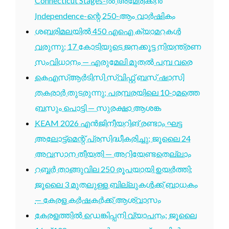
Connecticut Stages-ൽ അമേരിക്കൻ
Independence-ന്റെ 250-ആം വാർഷികം
ശബരിമലയിൽ 450 എഐ ക്യാമറകൾ
വരുന്നു; 17 കോടിയുടെ ജനക്കൂട്ട നിയന്ത്രണ
സംവിധാനം — എരുമേലി മുതൽ പമ്പ വരെ
കെഎസ്ആർടിസി സ്വിഫ്റ്റ് ബസ് ഷാസി
തകരാർ തുടരുന്നു; പരമ്പരയിലെ 10-ാമത്തെ
ബസും പൊട്ടി — സുരക്ഷാ ആശങ്ക
KEAM 2026 എൻജിനീയറിങ് രണ്ടാം ഘട്ട
അലോട്ട്മെന്റ് പ്രസിദ്ധീകരിച്ചു; ജൂലൈ 24
അവസാന തീയതി — അറിയേണ്ടതെല്ലാം
റബ്ബർ താങ്ങുവില 250 രൂപയായി ഉയർത്തി;
ജൂലൈ 3 മുതലുള്ള ബില്ലുകൾക്ക് ബാധകം
— കേരള കർഷകർക്ക് ആശ്വാസം
കേരളത്തിൽ ഡെങ്കിപ്പനി വ്യാപനം; ജൂലൈ