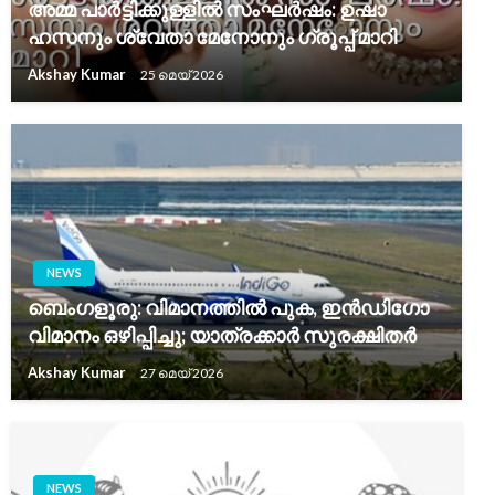
അമ്മ പാർട്ടിക്കുള്ളിൽ സംഘർഷം: ഉഷാ
ഹസനും ശ്വേതാ മേനോനും ഗ്രൂപ്പ് മാറി
Akshay Kumar
25 മെയ്‌ 2026
NEWS
ബെംഗളൂരു: വിമാനത്തിൽ പുക, ഇൻഡിഗോ
വിമാനം ഒഴിപ്പിച്ചു; യാത്രക്കാർ സുരക്ഷിതർ
Akshay Kumar
27 മെയ്‌ 2026
NEWS