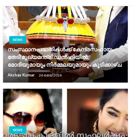
NEWS
സംസ്ഥാന പദ്ധതികൾക്ക് കേന്ദ്രസഹായം
തേടി മുഖ്യമന്ത്രി ഡൽഹിയിൽ;
മോദിയുമായും നിർമ്മലയുമായും കൂടിക്കാഴ്ച
Akshay Kumar
26 മെയ്‌ 2026
NEWS