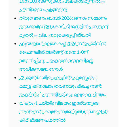
16ന് 108 കേസുകൾ, പാലക്കാട് മുന്നിൽ —
പ്രതിരോധം എങ്ങനെ?
തിരുവോണം ബമ്പർ 2026: ഒന്നാം സമ്മാനം
റെക്കോർഡ് 30 കോടി; ടിക്കറ്റ് വിൽപന ഇന്ന്
മുതൽ — വില, നറുക്കെടുപ്പ് തീയതി
ഫുട്ബോൾ ലോകകപ്പ് 2026 സ്പെയിനിന്;
ഫൈനലിൽ അർജന്റീനയെ 1-0ന്
തോൽപ്പിച്ചു — ഫെറാൻ ടോറസിന്റെ
അധികസമയ ഗോൾ
72-ാമത് ദേശീയ ചലച്ചിത്ര പുരസ്കാരം:
മമ്മൂട്ടിക്ക് നാലാം തവണയും മികച്ച നടൻ;
ഫെമിനിച്ചി ഫാത്തിമ മികച്ച മലയാള ചിത്രം
വിക്രം-1 ചരിത്ര വിജയം: ഇന്ത്യയുടെ
ആദ്യ സ്വകാര്യ ഓർബിറ്റൽ റോക്കറ്റ് 450
കി.മീ ഭ്രമണപഥത്തിൽ