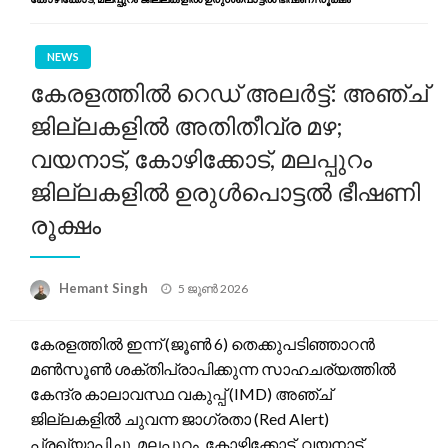
NEWS
കേരളത്തിൽ റെഡ് അലർട്ട്: അഞ്ച്
ജില്ലകളിൽ അതിതീവ്ര മഴ;
വയനാട്, കോഴിക്കോട്, മലപ്പുറം
ജില്ലകളിൽ ഉരുൾപൊട്ടൽ ഭീഷണി
രൂക്ഷം
Posted
Hemant Singh
5 ജൂൺ 2026
on
കേരളത്തിൽ ഇന്ന് (ജൂൺ 6) തെക്കുപടിഞ്ഞാറൻ
മൺസൂൺ ശക്തിപ്രാപിക്കുന്ന സാഹചര്യത്തിൽ
കേന്ദ്ര കാലാവസ്ഥ വകുപ്പ് (IMD) അഞ്ച്
ജില്ലകളിൽ ചുവന്ന ജാഗ്രതാ (Red Alert)
പ്രഖ്യാപിച്ചു. മലപ്പുറം, കോഴിക്കോട്, വയനാട്,