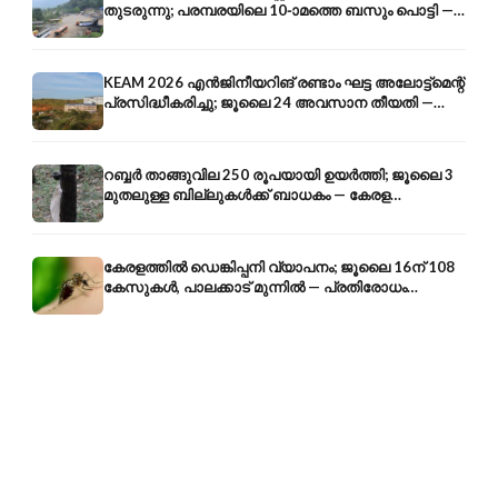
തുടരുന്നു; പരമ്പരയിലെ 10-ാമത്തെ ബസും പൊട്ടി —
സുരക്ഷാ ആശങ്ക
KEAM 2026 എൻജിനീയറിങ് രണ്ടാം ഘട്ട അലോട്ട്മെന്റ്
പ്രസിദ്ധീകരിച്ചു; ജൂലൈ 24 അവസാന തീയതി —
അറിയേണ്ടതെല്ലാം
റബ്ബർ താങ്ങുവില 250 രൂപയായി ഉയർത്തി; ജൂലൈ 3
മുതലുള്ള ബില്ലുകൾക്ക് ബാധകം — കേരള
കർഷകർക്ക് ആശ്വാസം
കേരളത്തിൽ ഡെങ്കിപ്പനി വ്യാപനം; ജൂലൈ 16ന് 108
കേസുകൾ, പാലക്കാട് മുന്നിൽ — പ്രതിരോധം
എങ്ങനെ?