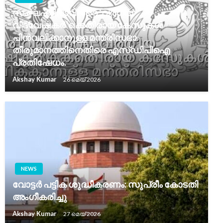
സംഘപരിവാറിൻ്റെ ‘വർഗീയ
വിദ്വേഷകർ’ക്കെതിരായ കേസുകൾ
പിൻവലിക്കാനുള്ള മന്ത്രിസഭാ
തീരുമാനത്തിനെതിരെ എസ്ഡിപിഐ
പ്രതിഷേധം.
Akshay Kumar
26 മെയ്‌ 2026
NEWS
വോട്ടർ പട്ടിക ശുദ്ധീകരണം: സുപ്രീം കോടതി
അംഗീകരിച്ചു
Akshay Kumar
27 മെയ്‌ 2026