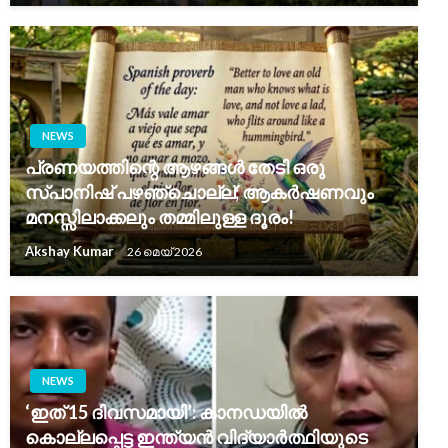
NEWS
പ്രണയത്തിന്റെ ആഴങ്ങൾ തേടി ഒരു
സ്പാനിഷ് പഴഞ്ചൊല്ല്; ആകർഷണവും
മനസ്സിലാക്കലും തമ്മിലുള്ള ദൂരം!
Akshay Kumar
26 മെയ്‌ 2026
NEWS
‘ഇത് 15 ദിവസമായി’: കാനഡയിൽ
കൊല്ലപ്പെട്ട ഇന്ത്യൻ വിദ്യാർത്ഥിയുടെ