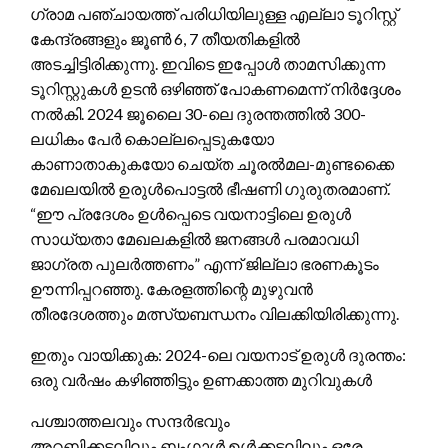
ഗ്രാമ പഞ്ചായത്ത് പരിധിയിലുള്ള എല്ലാ ടൂറിസ്റ്റ്
കേന്ദ്രങ്ങളും ജൂൺ 6, 7 തീയതികളിൽ
അടച്ചിട്ടിരിക്കുന്നു. ഇവിടെ ഇപ്പോൾ താമസിക്കുന്ന
ടൂറിസ്റ്റുകൾ ഉടൻ ഒഴിഞ്ഞ് പോകണമെന്ന് നിർദ്ദേശം
നൽകി. 2024 ജൂലൈ 30-ലെ ദുരന്തത്തിൽ 300-
ലധികം പേർ കൊല്ലപ്പെടുകയോ
കാണാതാകുകയോ ചെയ്ത ചൂരൽമല-മുണ്ടക്കൈ
മേഖലയിൽ ഉരുൾപൊട്ടൽ ഭീഷണി ഗുരുതരമാണ്.
“ഈ പ്രദേശം ഉൾപ്പെടെ വയനാട്ടിലെ ഉരുൾ
സാധ്യതാ മേഖലകളിൽ ജനങ്ങൾ പരമാവധി
ജാഗ്രത പുലർത്തണം” എന്ന് ജില്ലാ ഭരണകൂടം
ഊന്നിപ്പറഞ്ഞു. കേരളത്തിന്റെ മുഴുവൻ
തീരദേശത്തും മത്സ്യബന്ധനം വിലക്കിയിരിക്കുന്നു.
ഇതും വായിക്കുക: 2024-ലെ വയനാട് ഉരുൾ ദുരന്തം:
ഒരു വർഷം കഴിഞ്ഞിട്ടും ഉണക്കാത്ത മുറിവുകൾ
പശ്ചാത്തലവും സന്ദർഭവും
അറബിക്കടലിലും ബംഗാൾ ഉൾക്കടലിലും ഒരേ