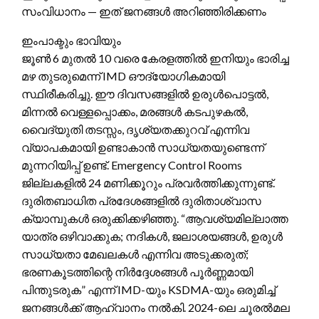
സംവിധാനം — ഇത് ജനങ്ങൾ അറിഞ്ഞിരിക്കണം
ഇംപാക്ടും ഭാവിയും
ജൂൺ 6 മുതൽ 10 വരെ കേരളത്തിൽ ഇനിയും ഭാരിച്ച
മഴ തുടരുമെന്ന് IMD ഔദ്യോഗികമായി
സ്ഥിരീകരിച്ചു. ഈ ദിവസങ്ങളിൽ ഉരുൾപൊട്ടൽ,
മിന്നൽ വെള്ളപ്പൊക്കം, മരങ്ങൾ കടപുഴകൽ,
വൈദ്യുതി തടസ്സം, ദൃശ്യതക്കുറവ് എന്നിവ
വ്യാപകമായി ഉണ്ടാകാൻ സാധ്യതയുണ്ടെന്ന്
മുന്നറിയിപ്പ് ഉണ്ട്. Emergency Control Rooms
ജില്ലകളിൽ 24 മണിക്കൂറും പ്രവർത്തിക്കുന്നുണ്ട്.
ദുരിതബാധിത പ്രദേശങ്ങളിൽ ദുരിതാശ്വാസ
ക്യാമ്പുകൾ ഒരുക്കിക്കഴിഞ്ഞു. “ആവശ്യമില്ലാത്ത
യാത്ര ഒഴിവാക്കുക; നദികൾ, ജലാശയങ്ങൾ, ഉരുൾ
സാധ്യതാ മേഖലകൾ എന്നിവ അടുക്കരുത്;
ഭരണകൂടത്തിന്റെ നിർദ്ദേശങ്ങൾ പൂർണ്ണമായി
പിന്തുടരുക” എന്ന് IMD-യും KSDMA-യും ഒരുമിച്ച്
ജനങ്ങൾക്ക് ആഹ്വാനം നൽകി. 2024-ലെ ചൂരൽമല