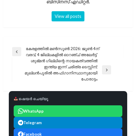
ബിസിനസ് എഡിറ്റർ.
View all posts
പോസ്റ്റുകളിലൂടെ
കേരളത്തിൽ മൺസൂൺ 2026: ജൂൺ 4ന്
Previous
വരവ്, 4 ജില്ലകളിൽ ഓറഞ്ച് അലേർട്ട്
Post
ശുഭ്മൻ ഗില്ലിന്റെ നായകത്വത്തിൽ
ഇന്ത്യ ഇന്ന് ചരിത്ര ടെസ്റ്റിന്;
Next
മുല്ലൻപൂരിൽ അഫ്ഗാനിസ്ഥാനുമായി
Post
പോരാട്ടം
ഷെയർ ചെയ്യൂ
WhatsApp
Telegram
Facebook