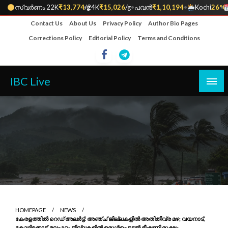
സ്വർണം 22K
₹13,774
•
/g
24K
₹15,026
/g
•
പവൻ
₹1,10,194
•
Kochi
26°C
•
Skip
Contact Us
About Us
Privacy Policy
Author Bio Pages
to
Corrections Policy
Editorial Policy
Terms and Conditions
content
IBC Live
HOMEPAGE
NEWS
കേരളത്തിൽ റെഡ് അലർട്ട്: അഞ്ച് ജില്ലകളിൽ അതിതീവ്ര മഴ; വയനാട്,
കോഴിക്കോട്, മലപ്പുറം ജില്ലകളിൽ ഉരുൾപൊട്ടൽ ഭീഷണി രൂക്ഷം