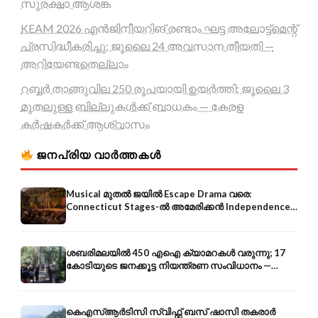
സുരക്ഷാ ആശങ്ക
KEAM 2026 എൻജിനീയറിങ് രണ്ടാം ഘട്ട അലോട്ട്മെന്റ്
പ്രസിദ്ധീകരിച്ചു; ജൂലൈ 24 അവസാന തീയതി —
അറിയേണ്ടതെല്ലാം
റബ്ബർ താങ്ങുവില 250 രൂപയായി ഉയർത്തി; ജൂലൈ 3
മുതലുള്ള ബില്ലുകൾക്ക് ബാധകം — കേരള
കർഷകർക്ക് ആശ്വാസം
ജനപ്രിയ വാർത്തകൾ
Musical മുതൽ ജയിൽ Escape Drama വരെ:
Connecticut Stages-ൽ അമേരിക്കൻ Independence-
ന്റെ 250-ആം വാർഷികം
ശബരിമലയിൽ 450 എഐ ക്യാമറകൾ വരുന്നു; 17
കോടിയുടെ ജനക്കൂട്ട നിയന്ത്രണ സംവിധാനം —
എരുമേലി മുതൽ പമ്പ വരെ
കെഎസ്ആർടിസി സ്വിഫ്റ്റ് ബസ് ഷാസി തകരാർ