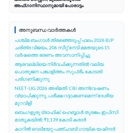
അഫ്ഗാനിസ്ഥാനുമായി പോരാട്ടം
അനുബന്ധ വാർത്തകൾ
പശ്ചിമ ബംഗാൾ തിരഞ്ഞെടുപ്പ് ഫലം 2026 BJP
ചരിത്ര വിജയം, 206 സീറ്റ് നേടി മമതയുടെ 15
വർഷത്തെ ഭരണം അവസാനിപ്പിച്ചു
ആരവല്ലിയെ നിർവചിക്കുന്നതിൽ വലിയ
പൊതുജന പങ്കാളിത്തം സുപ്രീം കോടതി
പരിഗണിക്കുന്നു
NEET-UG 2026 അഴിമതി: CBI അന്വേഷണം
വ്യാപിക്കുന്നു, പരീക്ഷ റദ്ദാക്കണമെന്ന് ദേശീയ
മുറവിളി
ബെംഗളൂരു ട്രാഫിക്: ഹെബ്ബാൾ തുരങ്കം ഇപിസി
മാതൃകയിൽ; ₹1,139 കോടി കരാർ
കാറിൽ വെടിയേറ്റ പഞ്ചാബി ഗായിക യഷിന്ദർ