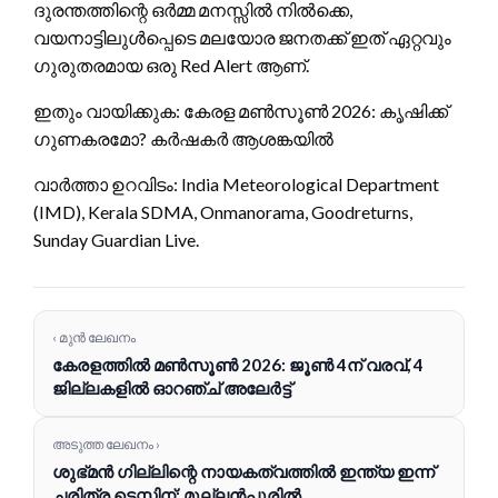
ദുരന്തത്തിന്റെ ഒർമ്മ മനസ്സിൽ നിൽക്കെ,
വയനാട്ടിലുൾപ്പെടെ മലയോര ജനതക്ക് ഇത് ഏറ്റവും
ഗുരുതരമായ ഒരു Red Alert ആണ്.
ഇതും വായിക്കുക: കേരള മൺസൂൺ 2026: കൃഷിക്ക്
ഗുണകരമോ? കർഷകർ ആശങ്കയിൽ
വാർത്താ ഉറവിടം: India Meteorological Department
(IMD), Kerala SDMA, Onmanorama, Goodreturns,
Sunday Guardian Live.
‹ മുൻ ലേഖനം
കേരളത്തിൽ മൺസൂൺ 2026: ജൂൺ 4ന് വരവ്, 4
ജില്ലകളിൽ ഓറഞ്ച് അലേർട്ട്
അടുത്ത ലേഖനം ›
ശുഭ്മൻ ഗില്ലിന്റെ നായകത്വത്തിൽ ഇന്ത്യ ഇന്ന്
ചരിത്ര ടെസ്റ്റിന്; മുല്ലൻപൂരിൽ