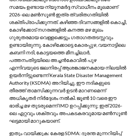
സമയം ഉണ്ടായ ന്യൂനമർദ്ദ സ്വാധീനം മൂലമാണ്
2026-ലെ മൺസൂൺ ഇത്ര ത്വരിതഗതിയിൽ
ശക്തിപ്രാപിക്കുന്നത്. കഴിഞ്ഞ ദിവസങ്ങളിൽ കൊച്ചി,
കോഴിക്കോട് നഗരങ്ങളിൽ കനത്ത മഴ മൂലം
ഗുരുതരമായ വെള്ളക്കെട്ടും ഗതാഗതതടസ്സവും
ഉണ്ടായിരുന്നു. കോഴിക്കോട്ടെ കോരപ്പുഴ, വയനാട്ടിലെ
കബനി നദി, കോട്ടയത്തെ മീനച്ചിലാർ,
പത്തനംതിട്ടയിലെ അച്ചൻകോവിൽ പുഴ
എന്നിവയുടെ ജലനിരപ്പ് ആശങ്കാജനകമായ നിലയിൽ
ഉയർന്നിട്ടുണ്ടെന്ന് Kerala State Disaster Management
Authority (KSDMA) അറിയിച്ചു. ഈ നദികളുടെ
തീരത്ത് താമസിക്കുന്നവർ ഉടൻ മാറണമെന്ന്
അധികൃതർ നിർദ്ദേശം നൽകി. ജൂൺ 10 വരെ ഈ
ഭാരിച്ച മഴ തുടരുമെന്ന് IMD ഉറപ്പിക്കുന്നു; ഇത് 2026-
ലെ ഏറ്റവും ശക്തവും അപകടകരവുമായ മൺസൂൺ
ഘട്ടമായി മാറുകയാണ്.
ഇതും വായിക്കുക: കേരള SDMA: ദുരന്ത മുന്നറിയിപ്പ്