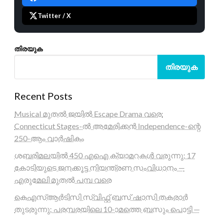
Twitter / X
തിരയുക
തിരയുക
Recent Posts
Musical മുതൽ ജയിൽ Escape Drama വരെ:
Connecticut Stages-ൽ അമേരിക്കൻ Independence-ന്റെ
250-ആം വാർഷികം
ശബരിമലയിൽ 450 എഐ ക്യാമറകൾ വരുന്നു; 17
കോടിയുടെ ജനക്കൂട്ട നിയന്ത്രണ സംവിധാനം —
എരുമേലി മുതൽ പമ്പ വരെ
കെഎസ്ആർടിസി സ്വിഫ്റ്റ് ബസ് ഷാസി തകരാർ
തുടരുന്നു; പരമ്പരയിലെ 10-ാമത്തെ ബസും പൊട്ടി —