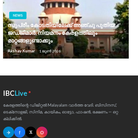
NEWS
സുപ്രീം കോടതിയിലേക്ക് അഞ്ചു പുതിയ
ജഡ്ജിമാർ; നിയമനം കേരളത്തിലും
മാറ്റങ്ങളുണ്ടാക്കും
Akshay Kumar
1 ജൂൺ 2026
●
IBC
Live
കേരളത്തിന്റെ ഡിജിറ്റൽ Malayalam വാർത്ത വേദി. ബിസിനസ്,
ടെക്‌നോളജി, സിനിമ, കായികം, ഓട്ടോ, ഫാഷൻ, ഭക്ഷണം — ഒറ്റ
ക്ലിക്കിൽ.
✈
f
◎
𝕏