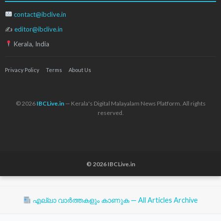
contact@ibclive.in
✍
editor@ibclive.in
Kerala, India
Privacy Policy
Terms
About Us
© 2026
IBCLive.in
— Kerala's Digital Malayalam News Platform. All rights
reserved.
© 2026 IBCLive.in
എല്ലാ വാർത്തകളും കാണുക — All Articles Archive