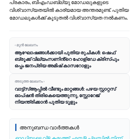
പ്രകാരം, ബിഎംഡബ്ല്യു മോഡലുകളുടെ
വിശ്വാസ്യതയിൽ കാര്യമായ അന്തരമുണ്ട്. പുതിയ
മോഡലുകൾക്ക് കൂടുതൽ വിശ്വാസ്യത നൽകണം.
‹ മുൻ ലേഖനം
ആഘോഷങ്ങൾക്കായി പുതിയ രുചികൾ: ഷെഫ്
ബ്രൂക്ക് വില്യംസണിൻ്റെ ഹോളിഡേ ക്രിസ്പും
ഒപ്പം ജനപ്രിയ അമിഷ് കാസറോളും
അടുത്ത ലേഖനം ›
വാട്ട്സ്ആപ്പിൽ വീണ്ടും മാറ്റങ്ങൾ: പഴയ സ്റ്റാറ്റസ്
ഓപ്ഷൻ തിരികെയെത്തുന്നു, സ്റ്റോറേജ്
നിയന്ത്രിക്കാൻ പുതിയ ടൂളും
അനുബന്ധ വാർത്തകൾ
ഓഡിയുടെ വി8 കരുത്ത്: എസ്8 പ്ലസിൽ നിന്ന്