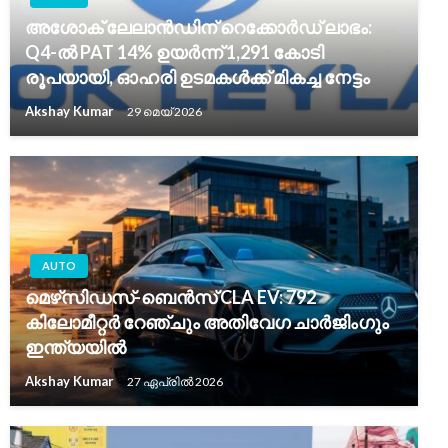
അശോക് ലേലാൻഡിന് റെക്കോർഡ് ലാഭം:
Q4-ൽ PAT 14% ഉയർന്ന് 1,291 കോടി
രൂപയായി, ഓഹരി ഉടമകൾക്ക് മികച്ച നേട്ടം
Akshay Kumar
29 മെയ്‌ 2026
AUTO
മെഴ്‌സിഡസ്-ബെൻസ് CLA EV: 792
കിലോമീറ്റർ റേഞ്ചും അതിവേഗ ചാർജിംഗും
ഇന്ത്യയിൽ
Akshay Kumar
27 ഏപ്രിൽ 2026