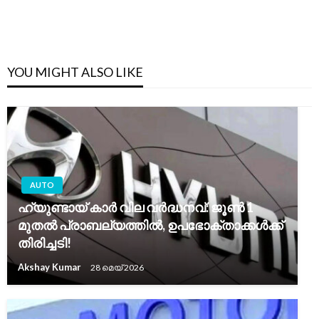
YOU MIGHT ALSO LIKE
AUTO
ഹ്യുണ്ടായ് കാർ വില വർദ്ധനവ്: ജൂൺ 1
മുതൽ പ്രാബല്യത്തിൽ, ഉപഭോക്താക്കൾക്ക്
തിരിച്ചടി!
Akshay Kumar
28 മെയ്‌ 2026