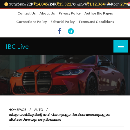
സ്വർണം 22K
₹14,045
•
/g
24K
₹15,322
/g
•
പവൻ
₹1,12,364
•
Kochi
27°C
•
Skip
Contact Us
About Us
Privacy Policy
Author Bio Pages
to
Corrections Policy
Editorial Policy
Terms and Conditions
content
IBC Live
HOMEPAGE
AUTO
ബിഎംഡബ്ല്യുവിന്റെ ഭാവി പ്ലാനുകളും നിലവിലെ മോഡലുകളുടെ
വിശ്വാസ്യതയും: ഒരു വിശകലനം