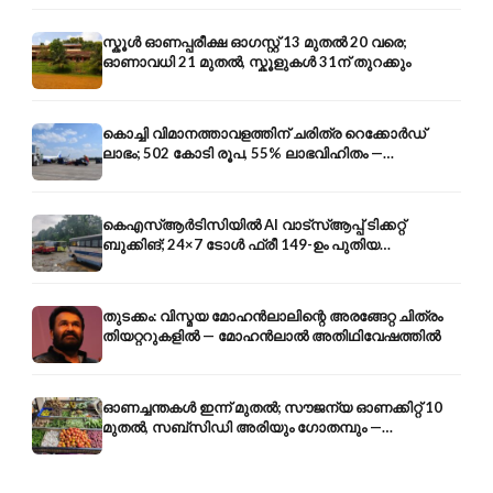
സ്കൂൾ ഓണപ്പരീക്ഷ ഓഗസ്റ്റ് 13 മുതൽ 20 വരെ;
ഓണാവധി 21 മുതൽ, സ്കൂളുകൾ 31ന് തുറക്കും
കൊച്ചി വിമാനത്താവളത്തിന് ചരിത്ര റെക്കോർഡ്
ലാഭം; 502 കോടി രൂപ, 55% ലാഭവിഹിതം —
കൺസൾട്ടൻസി രംഗത്തേക്കും
കെഎസ്ആർടിസിയിൽ AI വാട്സ്ആപ്പ് ടിക്കറ്റ്
ബുക്കിങ്; 24×7 ടോൾ ഫ്രീ 149-ഉം പുതിയ
കൊറിയറും
തുടക്കം: വിസ്മയ മോഹൻലാലിന്റെ അരങ്ങേറ്റ ചിത്രം
തിയറ്ററുകളിൽ — മോഹൻലാൽ അതിഥിവേഷത്തിൽ
ഓണച്ചന്തകൾ ഇന്ന് മുതൽ; സൗജന്യ ഓണക്കിറ്റ് 10
മുതൽ, സബ്സിഡി അരിയും ഗോതമ്പും —
വിലക്കയറ്റത്തിന് കടിഞ്ഞാൺ