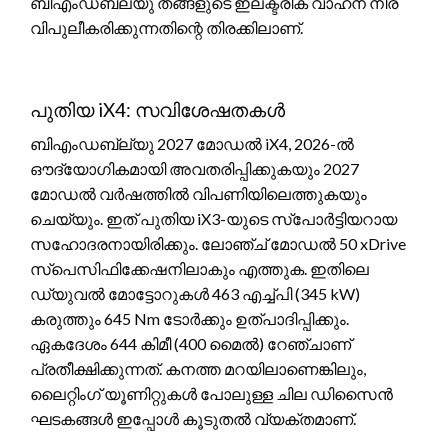
ബിഎംഡബ്ല്യു തങ്ങളുടെ ഇലക്ട്രിക് വാഹന നിര
വിപുലീകരിക്കുന്നതിന്റെ തിരക്കിലാണ്.
പുതിയ iX4: സവിശേഷതകൾ
ബിഎംഡബ്ല്യു 2027 മോഡൽ iX4, 2026-ൽ
ഔദ്യോഗികമായി അവതരിപ്പിക്കുകയും 2027
മോഡൽ വർഷത്തിൽ വിപണിയിലെത്തുകയും
ചെയ്യും. ഇത് പുതിയ iX3-യുടെ സ്പോർട്ടിയറായ
സഹോദരനായിരിക്കും. ലോഞ്ച് മോഡൽ 50 xDrive
സ്പെസിഫിക്കേഷനിലാകും എത്തുക. ഇതിലെ
ഡ്യുവൽ മോട്ടോറുകൾ 463 എച്ച്‌പി (345 kW)
കരുത്തും 645 Nm ടോർക്കും ഉത്പാദിപ്പിക്കും.
ഏകദേശം 644 കിമീ (400 മൈൽ) റേഞ്ചാണ്
പ്രതീക്ഷിക്കുന്നത്. കനത്ത മറയിലാണെങ്കിലും,
ലൈറ്റിംഗ് യൂണിറ്റുകൾ പോലുള്ള ചില ഡിസൈൻ
ഘടകങ്ങൾ ഇപ്പോൾ കൂടുതൽ വ്യക്തമാണ്.