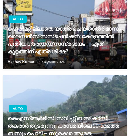
AUTO
ഹെൽമറ്റില്ലാതെ യാത്ര ചെയ്താൽ 3 മാസം
ലൈസൻസ് സസ്പെൻഷൻ; കേരളത്തിൽ
പുതിയ ഗ്രേഡഡ് സമ്പ്രദായം — ഏത്
കുറ്റത്തിന് എത്ര ശിക്ഷ?
Akshay Kumar
19 ജൂലൈ 2026
AUTO
കെഎസ്ആർടിസി സ്വിഫ്റ്റ് ബസ് ഷാസി
തകരാർ തുടരുന്നു; പരമ്പരയിലെ 10-ാമത്തെ
ബസും പൊട്ടി — സുരക്ഷാ ആശങ്ക