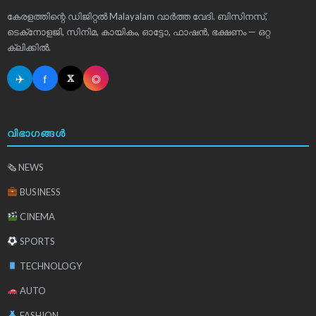
കേരളത്തിന്റെ ഡിജിറ്റൽ Malayalam വാർത്ത വേദി. ബിസിനസ്,
ടെക്‌നോളജി, സിനിമ, കായികം, ഓട്ടോ, ഫാഷൻ, ഭക്ഷണം — ഒറ്റ
ക്ലിക്കിൽ.
✈
f
◎
𝕏
വിഭാഗങ്ങൾ
🗞 NEWS
BUSINESS
CINEMA
SPORTS
TECHNOLOGY
AUTO
FASHION