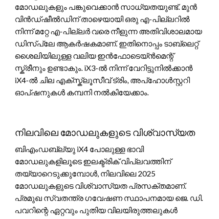
മോഡലുകളും പങ്കുവെക്കാൻ സാധ്യതയുണ്ട്. മുൻ
വിൻഡ്‌ഷീൽഡിന് താഴെയായി ഒരു എ-പില്ലറിൽ
നിന്ന് മറ്റേ എ-പില്ലർ വരെ നീളുന്ന അതിവിശാലമായ
ഡിസ്‌പ്ലേ ആകർഷകമാണ്. ഇതിനൊപ്പം ടാബ്‌ലെറ്റ്
ശൈലിയിലുള്ള വലിയ ഇൻഫോടെയ്ൻമെന്റ്
സ്ക്രീനും ഉണ്ടാകും. iX3-ൽ നിന്ന് വേറിട്ടുനിൽക്കാൻ
iX4-ൽ ചില എക്സ്ക്ലൂസീവ് ട്രിം, അപ്ഹോൾസ്റ്ററി
ഓപ്ഷനുകൾ കമ്പനി നൽകിയേക്കാം.
നിലവിലെ മോഡലുകളുടെ വിശ്വാസ്യത
ബിഎംഡബ്ല്യു iX4 പോലുള്ള ഭാവി
മോഡലുകളിലൂടെ ഇലക്ട്രിക് വിപ്ലവത്തിന്
തയ്യാറെടുക്കുമ്പോൾ, നിലവിലെ 2025
മോഡലുകളുടെ വിശ്വാസ്യത പ്രസക്തമാണ്.
പ്രമുഖ സ്വതന്ത്ര ഗവേഷണ സ്ഥാപനമായ ജെ. ഡി.
പവറിന്റെ ഏറ്റവും പുതിയ വിലയിരുത്തലുകൾ