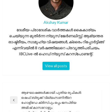
Akshay Kumar
ദേശീയ-പ്രാദേശിക വാർത്തകൾ കൈകാര്യം
ചെയ്യുന്ന മുതിർന്ന ന്യൂസ് ജേർണലിസ്റ്റ്. ആഭ്യന്തര
രാഷ്ട്രീയം, സാമൂഹ്യ വിഷയങ്ങൾ, ക്രൈം റിപ്പോർട്ടിങ്ങ്
എന്നിവയിൽ 8 വർഷത്തിലേറെ പ്രവൃത്തിപരിചയം.
IBCLive-ൽ ഹെഡ് ന്യൂസ് കറസ്പോണ്ടന്റ്.
View all posts
പോസ്റ്റുകളിലൂടെ
ആഘോഷങ്ങൾക്കായി പുതിയ രുചികൾ:
ഷെഫ് ബ്രൂക്ക് വില്യംസണിൻ്റെ
Previous
ഹോളിഡേ ക്രിസ്പും ഒപ്പം ജനപ്രിയ
Post
അമിഷ് കാസറോളും