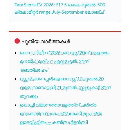
Tata Sierra EV 2026: ₹17.5 ലക്ഷം മുതൽ, 500
കിലോമീറ്റർ range, July-September ലോഞ്ച്
പുതിയ വാർത്തകൾ
ഓണം റിലീസ് 2026: ഓഗസ്റ്റ് 20ന് ‘ഐ ആം
ഗെയിം’, ‘ഖലീഫ’ ഏറ്റുമുട്ടൽ; 21ന്
‘ബെത്‌ലഹേം’
സ്കൂൾ ഓണപ്പരീക്ഷ ഓഗസ്റ്റ് 13 മുതൽ 20
വരെ; ഓണാവധി 21 മുതൽ, സ്കൂളുകൾ 31ന്
തുറക്കും
കൊച്ചി വിമാനത്താവളത്തിന് ചരിത്ര
റെക്കോർഡ് ലാഭം; 502 കോടി രൂപ, 55%
ലാഭവിഹിതം — കൺസൾട്ടൻസി