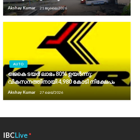
Akshay Kumar
21 ജൂലൈ 2026
AUTO
ജെകെ ടയർ ലാഭം 80% ഉയർന്നു;
വികസനത്തിനായി 4,980 കോടി നിക്ഷേപം
Akshay Kumar
27 മെയ്‌ 2026
●
IBC
Live