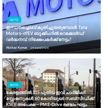
AUTO
ഇന്ധനച്ചെലവ് കുതിച്ചുയരുമ്പോൾ: Tata
Motors-ന് EV ബുക്കിംഗിൽ റെക്കോർഡ്
വർദ്ധനവ്, നിക്ഷേപകർക്ക് നേട്ടം?
Akshay Kumar
29 മെയ്‌ 2026
AUTO
കേരളത്തിൽ 315 പുതിയ ഇവി ചാർജിംഗ്
സ്റ്റേഷനുകൾ; 60 കോടിയുടെ സബ്‌സിഡിക്ക്
KSEB അപേക്ഷ — PM E-Drive രണ്ടാം ഘട്ടം