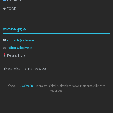
🍽 FOOD
ബന്ധപ്പെടുക
contact@ibclive.in
✍
editor@ibclive.in
Kerala, India
Privacy Policy
Terms
About Us
© 2026
IBCLive.in
— Kerala's Digital Malayalam News Platform. All rights
reserved.