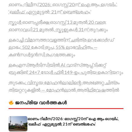
ഓണം റിലീസ് 2026: ഓഗസ്റ്റ് 20ന് ‘ഐ ആം ഗെയിം’,
‘ഖലീഫ’ ഏറ്റുമുട്ടൽ; 21ന് ‘ബെത്‌ലഹേം’
സ്കൂൾ ഓണപ്പരീക്ഷ ഓഗസ്റ്റ് 13 മുതൽ 20 വരെ;
ഓണാവധി 21 മുതൽ, സ്കൂളുകൾ 31ന് തുറക്കും
കൊച്ചി വിമാനത്താവളത്തിന് ചരിത്ര റെക്കോർഡ്
ലാഭം; 502 കോടി രൂപ, 55% ലാഭവിഹിതം —
കൺസൾട്ടൻസി രംഗത്തേക്കും
കെഎസ്ആർടിസിയിൽ AI വാട്സ്ആപ്പ് ടിക്കറ്റ്
ബുക്കിങ്; 24×7 ടോൾ ഫ്രീ 149-ഉം പുതിയ കൊറിയറും
തുടക്കം: വിസ്മയ മോഹൻലാലിന്റെ അരങ്ങേറ്റ ചിത്രം
തിയറ്ററുകളിൽ — മോഹൻലാൽ അതിഥിവേഷത്തിൽ
ജനപ്രിയ വാർത്തകൾ
ഓണം റിലീസ് 2026: ഓഗസ്റ്റ് 20ന് ‘ഐ ആം ഗെയിം’,
‘ഖലീഫ’ ഏറ്റുമുട്ടൽ; 21ന് ‘ബെത്‌ലഹേം’