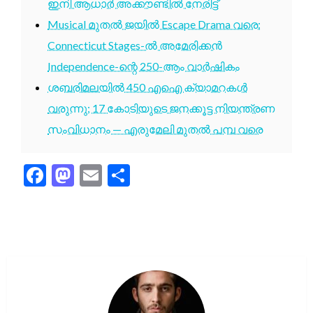
ഇനി ആധാർ അക്കൗണ്ടിൽ നേരിട്ട്
Musical മുതൽ ജയിൽ Escape Drama വരെ:
Connecticut Stages-ൽ അമേരിക്കൻ
Independence-ന്റെ 250-ആം വാർഷികം
ശബരിമലയിൽ 450 എഐ ക്യാമറകൾ
വരുന്നു; 17 കോടിയുടെ ജനക്കൂട്ട നിയന്ത്രണ
സംവിധാനം — എരുമേലി മുതൽ പമ്പ വരെ
Facebook
Mastodon
Email
Share