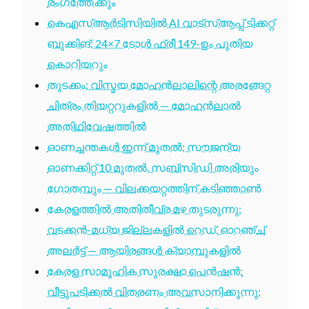
രംഗത്തേക്കും
കെഎസ്ആർടിസിയിൽ AI വാട്സ്ആപ്പ് ടിക്കറ്റ്
ബുക്കിങ്; 24×7 ടോൾ ഫ്രീ 149-ഉം പുതിയ
കൊറിയറും
തുടക്കം: വിസ്മയ മോഹൻലാലിന്റെ അരങ്ങേറ്റ
ചിത്രം തിയറ്ററുകളിൽ — മോഹൻലാൽ
അതിഥിവേഷത്തിൽ
ഓണച്ചന്തകൾ ഇന്ന് മുതൽ; സൗജന്യ
ഓണക്കിറ്റ് 10 മുതൽ, സബ്സിഡി അരിയും
ഗോതമ്പും — വിലക്കയറ്റത്തിന് കടിഞ്ഞാൺ
കേരളത്തിൽ അതിതീവ്ര മഴ തുടരുന്നു;
വടക്കൻ-മധ്യ ജില്ലകളിൽ റെഡ്, ഓറഞ്ച്
അലർട്ട് — ആയിരങ്ങൾ ക്യാമ്പുകളിൽ
കേരള സാമൂഹിക സുരക്ഷാ പെൻഷൻ:
വീട്ടുപടിക്കൽ വിതരണം അവസാനിക്കുന്നു;