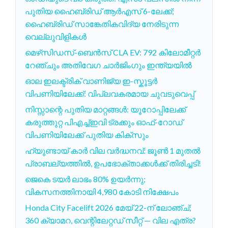
പുതിയ ഹൈബ്രിഡ് ആർഎസ് 6-ലേക്ക്;
ഹൈബ്രിഡ് സാങ്കേതികവിദ്യ നേരിടുന്ന
വെല്ലുവിളികൾ
മെഴ്‌സിഡസ്-ബെൻസ് CLA EV: 792 കിലോമീറ്റർ
റേഞ്ചും അതിവേഗ ചാർജിംഗും ഇന്ത്യയിൽ
ഓല ഇലക്ട്രിക് വാണിജ്യ ഇ-സ്കൂട്ടർ
വിപണിയിലേക്ക്: വിപ്ലവകരമായ ചുവടുവെപ്പ്
നിസ്സാന്റെ പുതിയ മാറ്റങ്ങൾ: യൂറോപ്പിലേക്ക്
കരുത്തുറ്റ പിഎച്ച്ഇവി ട്രക്കും ഓഫ്-റോഡ്
വിപണിയിലേക്ക് പുതിയ കിക്സും
ഹ്യുണ്ടായ് കാർ വില വർദ്ധനവ്: ജൂൺ 1 മുതൽ
പ്രാബല്യത്തിൽ, ഉപഭോക്താക്കൾക്ക് തിരിച്ചടി!
ജെകെ ടയർ ലാഭം 80% ഉയർന്നു;
വികസനത്തിനായി 4,980 കോടി നിക്ഷേപം
Honda City Facelift 2026 മേയ് 22-ന് ലോഞ്ച്;
360 ക്യാമറ, വെന്റിലേറ്റഡ് സീറ്റ് — വില എത്ര?