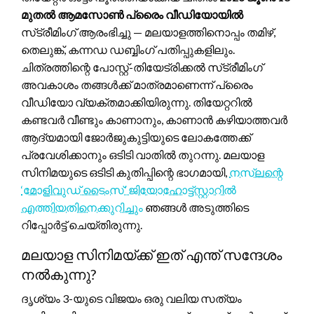
മുതൽ ആമസോൺ പ്രൈം വീഡിയോയിൽ
സ്‌ട്രീമിംഗ് ആരംഭിച്ചു — മലയാളത്തിനൊപ്പം തമിഴ്,
തെലുങ്ക്, കന്നഡ ഡബ്ബിംഗ് പതിപ്പുകളിലും.
ചിത്രത്തിന്റെ പോസ്റ്റ്-തിയേട്രിക്കൽ സ്‌ട്രീമിംഗ്
അവകാശം തങ്ങൾക്ക് മാത്രമാണെന്ന് പ്രൈം
വീഡിയോ വ്യക്തമാക്കിയിരുന്നു. തിയേറ്ററിൽ
കണ്ടവർ വീണ്ടും കാണാനും, കാണാൻ കഴിയാത്തവർ
ആദ്യമായി ജോർജുകുട്ടിയുടെ ലോകത്തേക്ക്
പ്രവേശിക്കാനും ഒടിടി വാതിൽ തുറന്നു. മലയാള
സിനിമയുടെ ഒടിടി കുതിപ്പിന്റെ ഭാഗമായി,
നസ്‌ലന്റെ
‘മോളിവുഡ് ടൈംസ്’ ജിയോഹോട്ട്‌സ്റ്റാറിൽ
എത്തിയതിനെക്കുറിച്ചും
ഞങ്ങൾ അടുത്തിടെ
റിപ്പോർട്ട് ചെയ്‌തിരുന്നു.
മലയാള സിനിമയ്ക്ക് ഇത് എന്ത് സന്ദേശം
നൽകുന്നു?
ദൃശ്യം 3-യുടെ വിജയം ഒരു വലിയ സത്യം