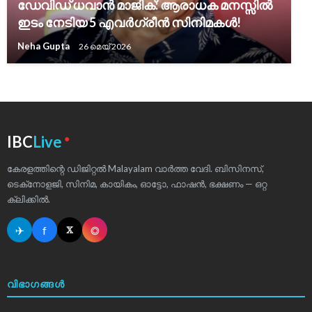
ഡേവിഡ് ധവാൻ മാജിക്: ആരാധക മനസ്സിൽ
ഇടം നേടിയ 5 എവർഗ്രീൻ സിനിമകൾ!
Neha Gupta
26 മെയ്‌ 2026
●
IBC
Live
കേരളത്തിന്റെ ഡിജിറ്റൽ Malayalam വാർത്ത വേദി. ബിസിനസ്,
ടെക്‌നോളജി, സിനിമ, കായികം, ഓട്ടോ, ഫാഷൻ, ഭക്ഷണം — ഒറ്റ
ക്ലിക്കിൽ.
✈
f
◎
𝕏
വിഭാഗങ്ങൾ