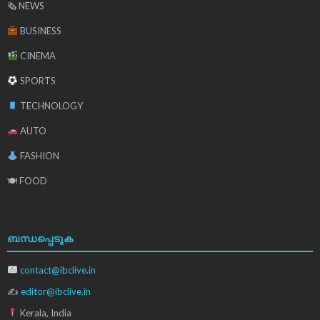
🗞 NEWS
BUSINESS
CINEMA
SPORTS
TECHNOLOGY
AUTO
FASHION
🍽 FOOD
ബന്ധപ്പെടുക
contact@ibclive.in
✍
editor@ibclive.in
Kerala, India