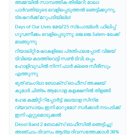
അമ്മ’യിൽ സാമ്പത്തിക തിരിമറി: മാലാ
പാർവതിയുടെ വെളിപ്പെടുത്തൽ ഞെട്ടിക്കുന്നു,
ട്രഷറർക്ക് മറുപടിയില്ല!
Days of Our Lives മേയ് 25 സ്പോയ്ലര്‍: ഫിലിപ്പ്
ഗൂഢനീക്കം വെളിപ്പെടുന്നു; ജെ.ജെ. Salem-ലേക്ക്
മടങ്ങുന്നു
റിയാലിറ്റി ഷോകളിലെ പ്രതിഫലപ്പോര്: വിജയ്
ടിവിയെ കടത്തിവെട്ടി സൺ ടിവി; ഒപ്പം
ഹോളിവുഡിൽ നിന്ന് ഫാർ ക്രൈ സീരീസും
എത്തുന്നു
ഭൂത് ബംഗ്ലാ ബോക്സ് ഓഫീസ് അക്ഷയ്
കുമാർ ചിത്രം ആഗോള കളക്ഷനിൽ തിളങ്ങി
ഹേമ കമ്മിറ്റി റിപ്പോർട്ട്: മലയാള സിനിമ
വ്യവസായം ഇനി മാറുമോ? സർക്കാർ നടപടിക്ക്
ഇനി ഏറ്റുമൊടുക്കൽ
Deool Band 2 ബോക്സ് ഓഫീസിൽ ഞെട്ടിച്ചു!
അഞ്ചാം ദിവസം ആദ്യ ദിവസത്തേക്കാൾ 38%