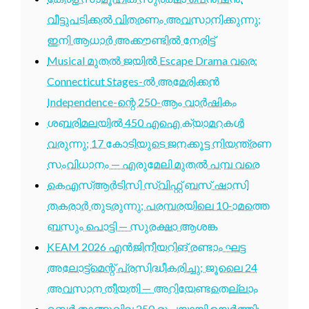
വീട്ടുപടിക്കൽ വിതരണം അവസാനിക്കുന്നു;
ഇനി ആധാർ അക്കൗണ്ടിൽ നേരിട്ട്
Musical മുതൽ ജയിൽ Escape Drama വരെ:
Connecticut Stages-ൽ അമേരിക്കൻ
Independence-ന്റെ 250-ആം വാർഷികം
ശബരിമലയിൽ 450 എഐ ക്യാമറകൾ
വരുന്നു; 17 കോടിയുടെ ജനക്കൂട്ട നിയന്ത്രണ
സംവിധാനം — എരുമേലി മുതൽ പമ്പ വരെ
കെഎസ്ആർടിസി സ്വിഫ്റ്റ് ബസ് ഷാസി
തകരാർ തുടരുന്നു; പരമ്പരയിലെ 10-ാമത്തെ
ബസും പൊട്ടി — സുരക്ഷാ ആശങ്ക
KEAM 2026 എൻജിനീയറിങ് രണ്ടാം ഘട്ട
അലോട്ട്മെന്റ് പ്രസിദ്ധീകരിച്ചു; ജൂലൈ 24
അവസാന തീയതി — അറിയേണ്ടതെല്ലാം
റബ്ബർ താങ്ങുവില 250 രൂപയായി ഉയർത്തി;