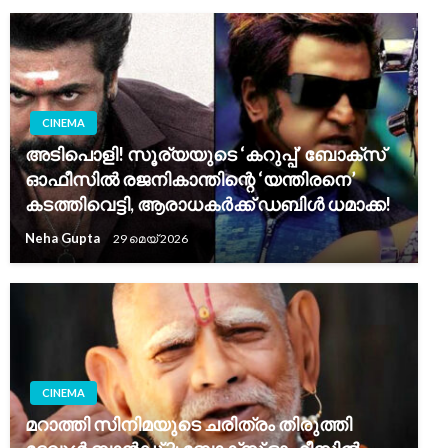
CINEMA
അടിപൊളി! സൂര്യയുടെ ‘കറുപ്പ്’ ബോക്സ്
ഓഫീസിൽ രജനികാന്തിന്റെ ‘യന്തിരനെ’
കടത്തിവെട്ടി, ആരാധകർക്ക് ഡബിൾ ധമാക്ക!
Neha Gupta
29 മെയ്‌ 2026
CINEMA
മറാത്തി സിനിമയുടെ ചരിത്രം തിരുത്തി