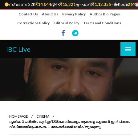
സ്വർണം 22K
₹14,044
•
/g
24K
₹15,321
/g
•
പവൻ
₹1,12,355
•
Kochi
26°C
•
Skip
Contact Us
About Us
Privacy Policy
Author Bio Pages
to
Corrections Policy
Editorial Policy
Terms and Conditions
content
IBC Live
HOMEPAGE
CINEMA
ദൃശ്യം 3 ചരിത്രം കുറിച്ചു: ₹238 കോടിയോളം ആഗോള കളക്ഷൻ, ഇനി പ്രൈം
വീഡിയോയിലും തരംഗം — മോഹൻലാൽ മാജിക് തുടരുന്നു