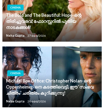
CINEMA
The Bold and The Beautiful: Hope-ന്റെ
തിരിച്ചുവരവ്; ഫോറസ്റ്ററിൽ പുതിയ
നാടകങ്ങൾ!
Neha Gupta
27 മെയ്‌ 2026
CINEMA
Michael Box Office: Christopher Nolan-ന്റെ
Oppenheimer-നെ കടത്തിവെട്ടി, ഈ ‘സംഭവ
ചിത്രം’ ചരിത്രം കുറിക്കുന്നു!
Neha Gupta
28 മെയ്‌ 2026