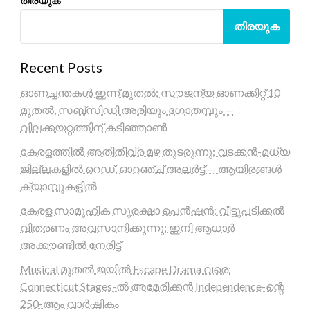
തിരയുക
തിരയുക
Recent Posts
ഓണച്ചന്തകൾ ഇന്ന് മുതൽ; സൗജന്യ ഓണക്കിറ്റ് 10
മുതൽ, സബ്സിഡി അരിയും ഗോതമ്പും —
വിലക്കയറ്റത്തിന് കടിഞ്ഞാൺ
കേരളത്തിൽ അതിതീവ്ര മഴ തുടരുന്നു; വടക്കൻ-മധ്യ
ജില്ലകളിൽ റെഡ്, ഓറഞ്ച് അലർട്ട് — ആയിരങ്ങൾ
ക്യാമ്പുകളിൽ
കേരള സാമൂഹിക സുരക്ഷാ പെൻഷൻ: വീട്ടുപടിക്കൽ
വിതരണം അവസാനിക്കുന്നു; ഇനി ആധാർ
അക്കൗണ്ടിൽ നേരിട്ട്
Musical മുതൽ ജയിൽ Escape Drama വരെ:
Connecticut Stages-ൽ അമേരിക്കൻ Independence-ന്റെ
250-ആം വാർഷികം