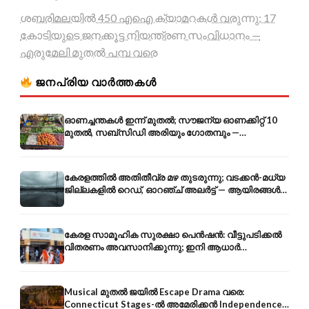
ശബരിമലയിൽ 450 എഐ ക്യാമറകൾ വരുന്നു; 17
കോടിയുടെ ജനക്കൂട്ട നിയന്ത്രണ സംവിധാനം —
എരുമേലി മുതൽ പമ്പ വരെ
ജനപ്രിയ വാർത്തകൾ
ഓണച്ചന്തകൾ ഇന്ന് മുതൽ; സൗജന്യ ഓണക്കിറ്റ് 10
മുതൽ, സബ്സിഡി അരിയും ഗോതമ്പും —
വിലക്കയറ്റത്തിന് കടിഞ്ഞാൺ
കേരളത്തിൽ അതിതീവ്ര മഴ തുടരുന്നു; വടക്കൻ-മധ്യ
ജില്ലകളിൽ റെഡ്, ഓറഞ്ച് അലർട്ട് — ആയിരങ്ങൾ
ക്യാമ്പുകളിൽ
കേരള സാമൂഹിക സുരക്ഷാ പെൻഷൻ: വീട്ടുപടിക്കൽ
വിതരണം അവസാനിക്കുന്നു; ഇനി ആധാർ
അക്കൗണ്ടിൽ നേരിട്ട്
Musical മുതൽ ജയിൽ Escape Drama വരെ:
Connecticut Stages-ൽ അമേരിക്കൻ Independence-