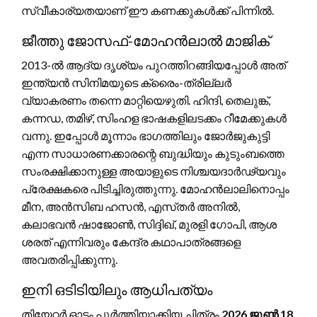
സ്വീകാര്യതയാണ് ഈ കണക്കുകൾക്ക് പിന്നിൽ.
ജീത്തു ജോസഫ്-മോഹൻലാൽ മാജിക്
2013-ൽ ആദ്യ ദൃശ്യം പുറത്തിറങ്ങിയപ്പോൾ അത്
ഇന്ത്യൻ സിനിമയുടെ ക്രൈം-ത്രില്ലർ
വ്യാകരണം തന്നെ മാറ്റിയെഴുതി. ഹിന്ദി, തെലുങ്ക്,
കന്നഡ, തമിഴ്, സിംഹള ഭാഷകളിലടക്കം റീമേക്കുകൾ
വന്നു. ഇപ്പോൾ മൂന്നാം ഭാഗത്തിലും ജോർജുകുട്ടി
എന്ന സാധാരണക്കാരന്റെ ബുദ്ധിയും കുടുംബത്തെ
സംരക്ഷിക്കാനുള്ള അയാളുടെ നിശ്ചയദാർഢ്യവും
പ്രേക്ഷകരെ പിടിച്ചിരുത്തുന്നു. മോഹൻലാലിനൊപ്പം
മീന, അൻസിബ ഹസൻ, എസ്‌തർ അനിൽ,
കലാഭവൻ ഷാജോൺ, സിദ്ദിഖ്, മുരളി ഗോപി, ആശ
ശരത് എന്നിവരും കേന്ദ്ര കഥാപാത്രങ്ങളെ
അവതരിപ്പിക്കുന്നു.
ഇനി ഒടിടിയിലും ആധിപത്യം
തിയേറ്റർ ഓട്ടം പൂർത്തിയാക്കിയ ചിത്രം
2026 ജൂൺ 18