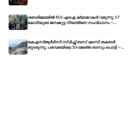
ന്റെ 250-ആം വാർഷികം
ശബരിമലയിൽ 450 എഐ ക്യാമറകൾ വരുന്നു; 17
കോടിയുടെ ജനക്കൂട്ട നിയന്ത്രണ സംവിധാനം —
എരുമേലി മുതൽ പമ്പ വരെ
കെഎസ്ആർടിസി സ്വിഫ്റ്റ് ബസ് ഷാസി തകരാർ
തുടരുന്നു; പരമ്പരയിലെ 10-ാമത്തെ ബസും പൊട്ടി —
സുരക്ഷാ ആശങ്ക