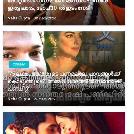
ദേവൂൾ ബാൻഡ് 2: ബോക്സ് ഓഫീസിൽ
ഇരട്ട ലാഭം, ടോപ് 10-ൽ ഇടം നേടി!
Neha Gupta
30 മെയ്‌ 2026
CINEMA
’75 ലക്ഷം ഭക്തരുടെ പണമല്ലേ, പാവങ്ങൾക്ക്
കൊടുത്തൂടെ?’ അമ്മ വിവാദത്തിൽ സന്തോഷ്
പണ്ഡിറ്റ്
Neha Gupta
26 മെയ്‌ 2026