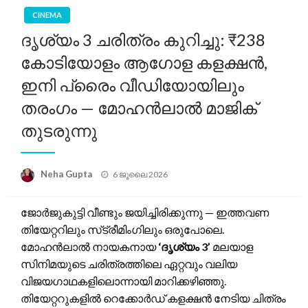
CINEMA
ദൃശ്യം 3 ചരിത്രം കുറിച്ചു: ₹238
കോടിയോളം ആഗോള കളക്ഷൻ,
ഇനി പ്രൈം വീഡിയോയിലും
തരംഗം — മോഹൻലാൽ മാജിക്
തുടരുന്നു
Posted
Neha Gupta
6 ജൂലൈ 2026
on
ജോർജുകുട്ടി വീണ്ടും ജയിച്ചിരിക്കുന്നു — ഇത്തവണ
തിയേറ്ററിലും സ്‌ട്രീമിംഗിലും ഒരുപോലെ.
മോഹൻലാൽ നായകനായ
‘ദൃശ്യം 3’
മലയാള
സിനിമയുടെ ചരിത്രത്തിലെ ഏറ്റവും വലിയ
വിജയഗാഥകളിലൊന്നായി മാറിക്കഴിഞ്ഞു.
തിയേറ്ററുകളിൽ റെക്കോർഡ് കളക്ഷൻ നേടിയ ചിത്രം