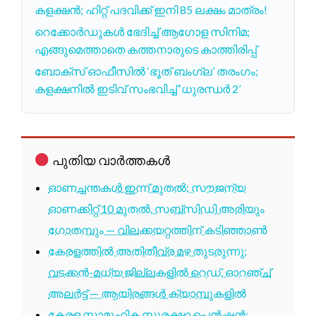
കളക്ഷൻ; ഹിറ്റ് പദവിക്ക് ഇനി 85 ലക്ഷം മാത്രം!
റെക്കോർഡുകൾ ഭേദിച്ച് ആഗോള സിനിമ;
എങ്ങുമെത്താതെ കത്തനാരുടെ കാത്തിരിപ്പ്
ബോക്സ് ഓഫീസിൽ ‘ഭൂത് ബംഗ്ല’ തരംഗം;
കളക്ഷനിൽ ഇടിവ് സംഭവിച്ച് ‘ധുരന്ധർ 2’
പുതിയ വാർത്തകൾ
ഓണച്ചന്തകൾ ഇന്ന് മുതൽ; സൗജന്യ
ഓണക്കിറ്റ് 10 മുതൽ, സബ്സിഡി അരിയും
ഗോതമ്പും — വിലക്കയറ്റത്തിന് കടിഞ്ഞാൺ
കേരളത്തിൽ അതിതീവ്ര മഴ തുടരുന്നു;
വടക്കൻ-മധ്യ ജില്ലകളിൽ റെഡ്, ഓറഞ്ച്
അലർട്ട് — ആയിരങ്ങൾ ക്യാമ്പുകളിൽ
കേരള സാമൂഹിക സുരക്ഷാ പെൻഷൻ: