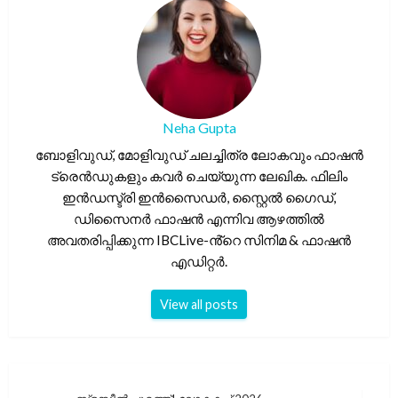
Neha Gupta
ബോളിവുഡ്, മോളിവുഡ് ചലച്ചിത്ര ലോകവും ഫാഷൻ
ട്രെൻഡുകളും കവർ ചെയ്യുന്ന ലേഖിക. ഫിലിം
ഇൻഡസ്ട്രി ഇൻസൈഡർ, സ്റ്റൈൽ ഗൈഡ്,
ഡിസൈനർ ഫാഷൻ എന്നിവ ആഴത്തിൽ
അവതരിപ്പിക്കുന്ന IBCLive-ൻ്റെ സിനിമ & ഫാഷൻ
എഡിറ്റർ.
View all posts