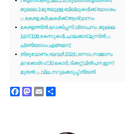
ജൂലൈ 3 മുതലുള്ള ബില്ലുകൾക്ക് ബാധകം
— കേരള കർഷകർക്ക് ആശ്വാസം
കേരളത്തിൽ ഡെങ്കിപ്പനി വ്യാപനം; ജൂലൈ
16ന് 108 കേസുകൾ, പാലക്കാട് മുന്നിൽ —
പ്രതിരോധം എങ്ങനെ?
തിരുവോണം ബമ്പർ 2026: ഒന്നാം സമ്മാനം
റെക്കോർഡ് 30 കോടി; ടിക്കറ്റ് വിൽപന ഇന്ന്
മുതൽ — വില, നറുക്കെടുപ്പ് തീയതി
Facebook
Mastodon
Email
Share