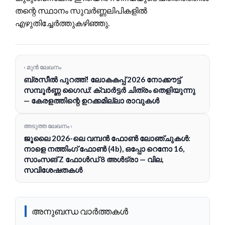
തന്റെ സ്ഥാനം സുവർണ്ണലിപികളിൽ
എഴുതിച്ചേർത്തുകഴിഞ്ഞു.
‹ മുൻ ലേഖനം
ബ്രസീൽ പുറത്ത്! ലോകകപ്പ് 2026 നോക്കൗട്ട്
സമ്പൂർണ്ണ ഗൈഡ്: ക്വാർട്ടർ ചിത്രം തെളിയുന്നു
— കേരളത്തിന്റെ ഉറക്കമില്ലാ രാവുകൾ
അടുത്ത ലേഖനം ›
ജൂലൈ 2026-ലെ വമ്പൻ ഫോൺ ലോഞ്ചുകൾ:
നാളെ നത്തിംഗ് ഫോൺ (4b), ഒപ്പോ റെനോ 16,
സാംസങ് Z ഫോൾഡ് 8 അൾട്രാ — വില,
സവിശേഷതകൾ
അനുബന്ധ വാർത്തകൾ