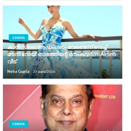
CINEMA
കാൻസിലെ ആഡംബരം വേണ്ടെന്ന് വെച്ച്
മൗനി റോയ്: താരത്തിന്റെ മനംകവർന്ന Airbnb
വീട്
Neha Gupta
27 മെയ്‌ 2026
CINEMA