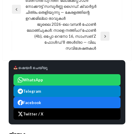
പോസ്റ്റുകളിലൂടെ
ബ്രസീൽ പുറത്ത്! ലോകകപ്പ് 2026
നോക്കൗട്ട് സമ്പൂർണ്ണ ഗൈഡ്: ക്വാർട്ടർ
Previous
ചിത്രം തെളിയുന്നു — കേരളത്തിന്റെ
Post
ഉറക്കമില്ലാ രാവുകൾ
ജൂലൈ 2026-ലെ വമ്പൻ ഫോൺ
ലോഞ്ചുകൾ: നാളെ നത്തിംഗ് ഫോൺ
(4b), ഒപ്പോ റെനോ 16, സാംസങ് Z
Next
ഫോൾഡ് 8 അൾട്രാ — വില,
Post
സവിശേഷതകൾ
ഷെയർ ചെയ്യൂ
WhatsApp
Telegram
Facebook
Twitter / X