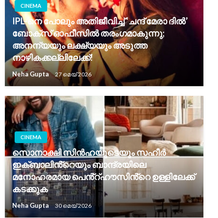
CINEMA
IPL-നെ പോലും അതിജീവിച്ച് ‘ചന്ദ് മേരാ ദിൽ’
ബോക്സ് ഓഫീസിൽ തരംഗമാകുന്നു;
അനന്യയും ലക്ഷ്യയും അടുത്ത
നാഴികക്കല്ലിലേക്ക്!
Neha Gupta
27 മെയ്‌ 2026
CINEMA
സൊനാക്ഷി സിൻഹയുടെയും സഹീർ
ഇക്ബാലിൻ്റെയും ബാന്ദ്രയിലെ
മനോഹരമായ പെൻ്റ്‌ഹൗസിൻ്റെ ഉള്ളിലേക്ക്
കടക്കുക
Neha Gupta
30 മെയ്‌ 2026