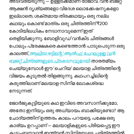
അടിവരയിടുന്നു — ഉള്ളടക്കമാണ് രാജാവ്. വൻ ബജറ്റ്
ആക്ഷൻ ദൃശ്യങ്ങളോ വിദേശ ലൊക്കേഷനുകളോ
ഇല്ലാതെ, ശക്തമായ തിരക്കഥയും ഒരു നല്ല
കഥയും കൊണ്ട് മാത്രം ഒരു ചിത്രത്തിന് ₹200
കോടിയിലധികം നേടാനാവുമെന്ന് ഇത്
തെളിയിക്കുന്നു. ബോളിവുഡ് വൻകിട ചിത്രങ്ങൾ
പോലും പ്രേക്ഷകരെ കണ്ടെത്താൻ പാടുപെടുന്ന ഒരു
കാലത്ത്,
ആലിയ ഭട്ടിന്റെ ‘ആൽഫ’ പോലുള്ള വൻ
ബജറ്റ് ചിത്രങ്ങളുടെ പ്രകടനവുമായി
താരതമ്യം
ചെയ്യുമ്പോൾ ഈ ‘ചെറിയ’ മലയാള ചിത്രത്തിന്റെ
വിജയം കൂടുതൽ തിളങ്ങുന്നു. കഥപറച്ചിലിന്റെ
കരുത്തിലാണ് മലയാള സിനിമ ലോകശ്രദ്ധ
നേടുന്നത്.
ജോർജുകുട്ടിയുടെ കഥ ഇവിടെ അവസാനിക്കുമോ,
അതോ ഇനിയും ഒരു അധ്യായം ബാക്കിയുണ്ടോ? ആ
ചോദ്യത്തിന് ഉത്തരം കാലം പറയട്ടെ. പക്ഷേ ഒരു
കാര്യം ഉറപ്പാണ് — മലയാളികളുടെ പ്രിയപ്പെട്ട ഈ
കുടുംബനാഥൻ ഇന്ത്യൻ സിനിമയുടെ ചരിത്രത്തിൽ