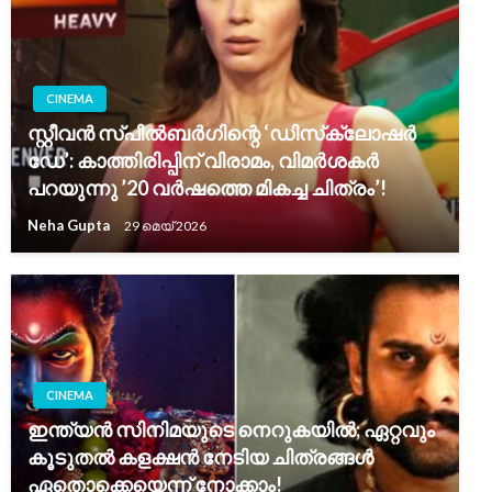
CINEMA
സ്റ്റീവൻ സ്പിൽബർഗിന്റെ ‘ഡിസ്‌ക്ലോഷർ
ഡേ’: കാത്തിരിപ്പിന് വിരാമം, വിമർശകർ
പറയുന്നു ’20 വർഷത്തെ മികച്ച ചിത്രം’!
Neha Gupta
29 മെയ്‌ 2026
CINEMA
ഇന്ത്യൻ സിനിമയുടെ നെറുകയിൽ; ഏറ്റവും
കൂടുതൽ കളക്ഷൻ നേടിയ ചിത്രങ്ങൾ
ഏതൊക്കെയെന്ന് നോക്കാം!