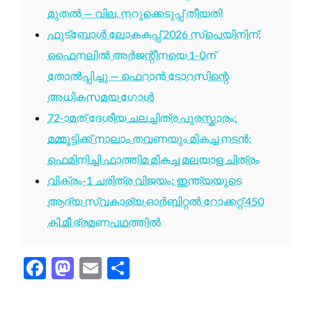
മുതൽ — വില, നറുക്കെടുപ്പ് തീയതി
ഫുട്ബോൾ ലോകകപ്പ് 2026 സ്പെയിനിന്;
ഫൈനലിൽ അർജന്റീനയെ 1-0ന്
തോൽപ്പിച്ചു — ഫെറാൻ ടോറസിന്റെ
അധികസമയ ഗോൾ
72-ാമത് ദേശീയ ചലച്ചിത്ര പുരസ്കാരം:
മമ്മൂട്ടിക്ക് നാലാം തവണയും മികച്ച നടൻ;
ഫെമിനിച്ചി ഫാത്തിമ മികച്ച മലയാള ചിത്രം
വിക്രം-1 ചരിത്ര വിജയം: ഇന്ത്യയുടെ
ആദ്യ സ്വകാര്യ ഓർബിറ്റൽ റോക്കറ്റ് 450
കി.മീ ഭ്രമണപഥത്തിൽ
Facebook
Mastodon
Email
Share