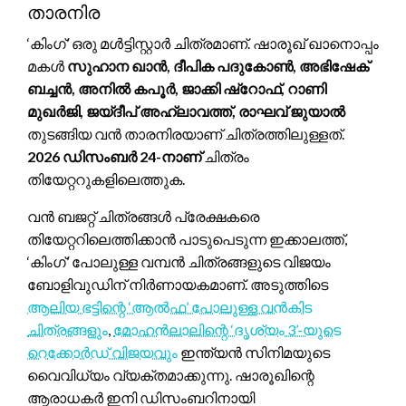
താരനിര
‘കിംഗ്’ ഒരു മൾട്ടിസ്റ്റാർ ചിത്രമാണ്. ഷാരൂഖ് ഖാനൊപ്പം
മകൾ
സുഹാന ഖാൻ, ദീപിക പദുകോൺ, അഭിഷേക്
ബച്ചൻ, അനിൽ കപൂർ, ജാക്കി ഷ്‌റോഫ്, റാണി
മുഖർജി, ജയ്‌ദീപ് അഹ്‌ലാവത്ത്, രാഘവ് ജുയാൽ
തുടങ്ങിയ വൻ താരനിരയാണ് ചിത്രത്തിലുള്ളത്.
2026 ഡിസംബർ 24-നാണ്
ചിത്രം
തിയേറ്ററുകളിലെത്തുക.
വൻ ബജറ്റ് ചിത്രങ്ങൾ പ്രേക്ഷകരെ
തിയേറ്ററിലെത്തിക്കാൻ പാടുപെടുന്ന ഇക്കാലത്ത്,
‘കിംഗ്’ പോലുള്ള വമ്പൻ ചിത്രങ്ങളുടെ വിജയം
ബോളിവുഡിന് നിർണായകമാണ്. അടുത്തിടെ
ആലിയ ഭട്ടിന്റെ ‘ആൽഫ’ പോലുള്ള വൻകിട
ചിത്രങ്ങളും
,
മോഹൻലാലിന്റെ ‘ദൃശ്യം 3’-യുടെ
റെക്കോർഡ് വിജയവും
ഇന്ത്യൻ സിനിമയുടെ
വൈവിധ്യം വ്യക്തമാക്കുന്നു. ഷാരൂഖിന്റെ
ആരാധകർ ഇനി ഡിസംബറിനായി