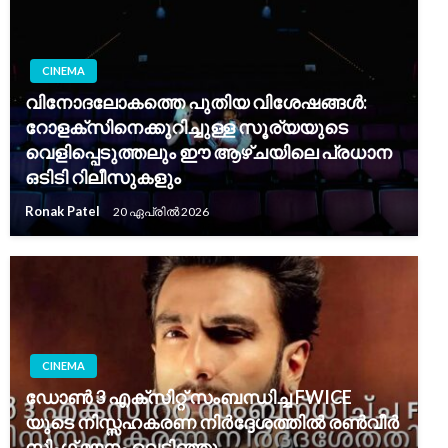
CINEMA
വിനോദലോകത്തെ പുതിയ വിശേഷങ്ങൾ:
റോളക്സിനെക്കുറിച്ചുള്ള സൂര്യയുടെ
വെളിപ്പെടുത്തലും ഈ ആഴ്‌ചയിലെ പ്രധാന
ഒടിടി റിലീസുകളും
Ronak Patel
20 ഏപ്രിൽ 2026
CINEMA
ഡോൺ 3 എക്സിറ്റ് സംബന്ധിച്ച FWICE
യുടെ നിസ്സഹകരണ നിർദ്ദേശത്തിൽ രൺവീർ
സിംഗ് മൗനം വെടിഞ്ഞു