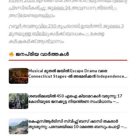
പ്രസിദ്ധീകരിച്ചു; ജൂലൈ 24 അവസാന തീയതി —
അറിയേണ്ടതെല്ലാം
റബ്ബർ താങ്ങുവില 250 രൂപയായി ഉയർത്തി; ജൂലൈ 3
മുതലുള്ള ബില്ലുകൾക്ക് ബാധകം — കേരള
കർഷകർക്ക് ആശ്വാസം
ജനപ്രിയ വാർത്തകൾ
Musical മുതൽ ജയിൽ Escape Drama വരെ:
Connecticut Stages-ൽ അമേരിക്കൻ Independence-
ന്റെ 250-ആം വാർഷികം
ശബരിമലയിൽ 450 എഐ ക്യാമറകൾ വരുന്നു; 17
കോടിയുടെ ജനക്കൂട്ട നിയന്ത്രണ സംവിധാനം —
എരുമേലി മുതൽ പമ്പ വരെ
കെഎസ്ആർടിസി സ്വിഫ്റ്റ് ബസ് ഷാസി തകരാർ
തുടരുന്നു; പരമ്പരയിലെ 10-ാമത്തെ ബസും പൊട്ടി —
സുരക്ഷാ ആശങ്ക