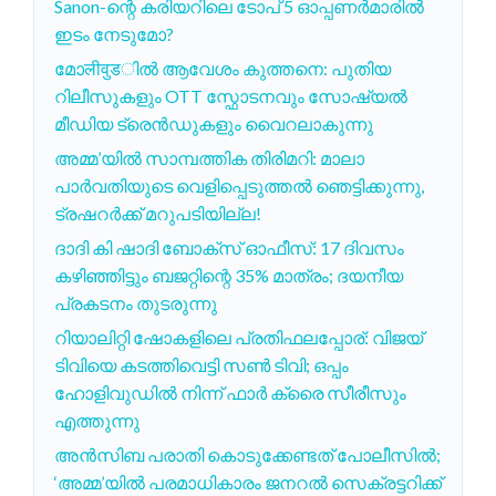
Sanon-ന്റെ കരിയറിലെ ടോപ് 5 ഓപ്പണർമാരിൽ
ഇടം നേടുമോ?
മോलीवुडിൽ ആവേശം കുത്തനെ: പുതിയ
റിലീസുകളും OTT സ്ഫോടനവും സോഷ്യൽ
മീഡിയ ട്രെൻഡുകളും വൈറലാകുന്നു
അമ്മ’യിൽ സാമ്പത്തിക തിരിമറി: മാലാ
പാർവതിയുടെ വെളിപ്പെടുത്തൽ ഞെട്ടിക്കുന്നു,
ട്രഷറർക്ക് മറുപടിയില്ല!
ദാദി കി ഷാദി ബോക്‌സ് ഓഫീസ്: 17 ദിവസം
കഴിഞ്ഞിട്ടും ബജറ്റിന്റെ 35% മാത്രം; ദയനീയ
പ്രകടനം തുടരുന്നു
റിയാലിറ്റി ഷോകളിലെ പ്രതിഫലപ്പോര്: വിജയ്
ടിവിയെ കടത്തിവെട്ടി സൺ ടിവി; ഒപ്പം
ഹോളിവുഡിൽ നിന്ന് ഫാർ ക്രൈ സീരീസും
എത്തുന്നു
അൻസിബ പരാതി കൊടുക്കേണ്ടത് പോലീസിൽ;
‘അമ്മ’യിൽ പരമാധികാരം ജനറൽ സെക്രട്ടറിക്ക്