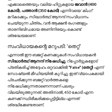
എക്കാലത്തെയും വലിയ ഹിറ്റുകളായ
ജവാൻ (400
കോടി), പത്താൻ (350 കോടി)
എന്നിവയെ ‘കിംഗ്’
മറികടക്കും. സിദ്ധാർത്ഥ് ആനന്ദ് സംവിധാനം
ചെയ്യുന്ന ചിത്രം, വൻ ആക്ഷൻ രംഗങ്ങളും
താരനിബിഡമായ അണിനിരയും കൊണ്ട്
ശ്രദ്ധേയമാണ്.
സംവിധായകന്റെ മറുപടി: ‘തെറ്റ്’
എന്നാൽ ഈ ബജറ്റ് കണക്കുകൾ സംവിധായകൻ
സിദ്ധാർത്ഥ് ആനന്ദ് നിഷേധിച്ചു
. റിപ്പോർട്ടുകളോട്
പ്രതികരിച്ച് അദ്ദേഹം ഒറ്റവാക്കിൽ
“False” (തെറ്റ്)
എന്ന്
സോഷ്യൽ മീഡിയയിൽ കുറിച്ചു. ഇത് വ്യാപകമായി
പ്രചരിക്കുന്ന ബജറ്റ് വാർത്തകളെ
നിഷേധിക്കുന്നതാണെന്നാണ് പലരും
വിലയിരുത്തുന്നത്. അതിനാൽ, 450 കോടി എന്ന
കണക്ക് സ്ഥിരീകരിക്കപ്പെട്ടിട്ടില്ല എന്നത്
ശ്രദ്ധിക്കേണ്ടതാണ്.