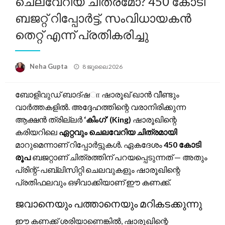
ചെലവേറിയ ചിത്രമോ? 450 കോടി
ബജറ്റ് റിപ്പോർട്ട്, സംവിധായകൻ
തെറ്റ് എന്ന് പ്രതികരിച്ചു
Posted
Neha Gupta
8 ജൂലൈ 2026
on
ബോളിവുഡ് ബാദ്‌ഷா ഷാരൂഖ് ഖാൻ വീണ്ടും
വാർത്തകളിൽ. അദ്ദേഹത്തിന്റെ വരാനിരിക്കുന്ന
ആക്ഷൻ ത്രില്ലർ
‘കിംഗ്’ (King)
ഷാരൂഖിന്റെ
കരിയറിലെ
ഏറ്റവും ചെലവേറിയ ചിത്രമായി
മാറുമെന്നാണ് റിപ്പോർട്ടുകൾ. ഏകദേശം
450 കോടി
രൂപ
ബജറ്റാണ് ചിത്രത്തിന് പറയപ്പെടുന്നത് — അതും
പ്രിന്റ്-പബ്ലിസിറ്റി ചെലവുകളും ഷാരൂഖിന്റെ
പ്രതിഫലവും ഒഴിവാക്കിയാണ് ഈ കണക്ക്.
ജവാനെയും പത്താനെയും മറികടക്കുന്നു
ഈ കണക്ക് ശരിയാണെങ്കിൽ, ഷാരൂഖിന്റെ