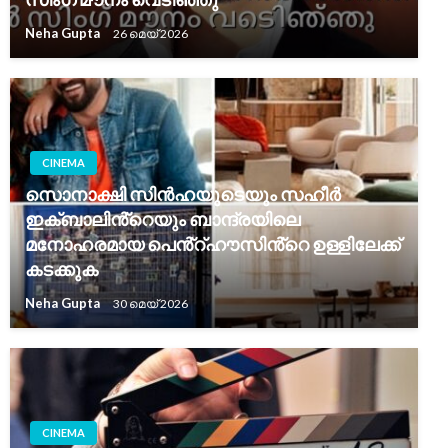
Neha Gupta
26 മെയ്‌ 2026
CINEMA
സൊനാക്ഷി സിൻഹയുടെയും സഹീർ
ഇക്ബാലിൻ്റെയും ബാന്ദ്രയിലെ
മനോഹരമായ പെൻ്റ്‌ഹൗസിൻ്റെ ഉള്ളിലേക്ക്
കടക്കുക
Neha Gupta
30 മെയ്‌ 2026
CINEMA