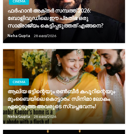
CINEMA
ഫർഹാൻ അക്തർ സമ്പത്ത് 2026:
ബോളിവുഡിലെ ഈ പ്രതിഭ ഒരു
സാമ്രാജ്യം കെട്ടിപ്പടുത്തത് എങ്ങനെ?
Neha Gupta
28 മെയ്‌ 2026
CINEMA
ആലിയ ഭട്ടിന്റെയും രൺബീർ കപൂറിന്റെയും
മുംബൈയിലെ കൊട്ടാരം: സിനിമാ ലോകം
ഏറ്റെടുത്ത അവരുടെ സ്വപ്നഭവനം!
Neha Gupta
28 മെയ്‌ 2026