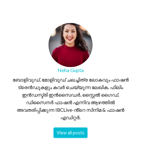
Neha Gupta
ബോളിവുഡ്, മോളിവുഡ് ചലച്ചിത്ര ലോകവും ഫാഷൻ
ട്രെൻഡുകളും കവർ ചെയ്യുന്ന ലേഖിക. ഫിലിം
ഇൻഡസ്ട്രി ഇൻസൈഡർ, സ്റ്റൈൽ ഗൈഡ്,
ഡിസൈനർ ഫാഷൻ എന്നിവ ആഴത്തിൽ
അവതരിപ്പിക്കുന്ന IBCLive-ൻ്റെ സിനിമ & ഫാഷൻ
എഡിറ്റർ.
View all posts