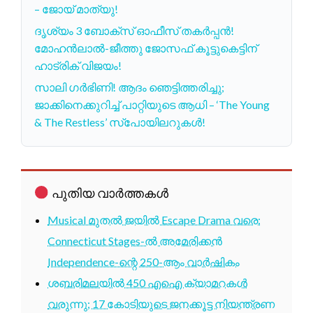
– ജോയ് മാത്യു!
ദൃശ്യം 3 ബോക്സ് ഓഫീസ് തകർപ്പൻ!
മോഹൻലാൽ-ജീത്തു ജോസഫ് കൂട്ടുകെട്ടിന്
ഹാട്രിക് വിജയം!
സാലി ഗർഭിണി! ആദം ഞെട്ടിത്തരിച്ചു;
ജാക്കിനെക്കുറിച്ച് പാറ്റിയുടെ ആധി – ‘The Young
& The Restless’ സ്പോയിലറുകൾ!
പുതിയ വാർത്തകൾ
Musical മുതൽ ജയിൽ Escape Drama വരെ:
Connecticut Stages-ൽ അമേരിക്കൻ
Independence-ന്റെ 250-ആം വാർഷികം
ശബരിമലയിൽ 450 എഐ ക്യാമറകൾ
വരുന്നു; 17 കോടിയുടെ ജനക്കൂട്ട നിയന്ത്രണ