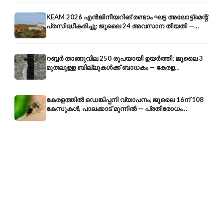
KEAM 2026 എൻജിനീയറിങ് രണ്ടാം ഘട്ട അലോട്ട്മെന്റ്
പ്രസിദ്ധീകരിച്ചു; ജൂലൈ 24 അവസാന തീയതി —
അറിയേണ്ടതെല്ലാം
റബ്ബർ താങ്ങുവില 250 രൂപയായി ഉയർത്തി; ജൂലൈ 3
മുതലുള്ള ബില്ലുകൾക്ക് ബാധകം — കേരള
കർഷകർക്ക് ആശ്വാസം
കേരളത്തിൽ ഡെങ്കിപ്പനി വ്യാപനം; ജൂലൈ 16ന് 108
കേസുകൾ, പാലക്കാട് മുന്നിൽ — പ്രതിരോധം
എങ്ങനെ?