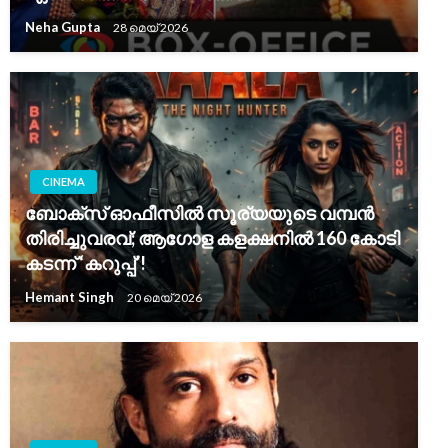
Neha Gupta
28 മെയ്‌ 2026
CINEMA
ബോക്സ് ഓഫീസിൽ സൂര്യയുടെ വമ്പൻ
തിരിച്ചുവരവ്; ആഗോള കളക്ഷനിൽ 160 കോടി
കടന്ന് ‘കറുപ്പ്’!
Hemant Singh
20 മെയ്‌ 2026