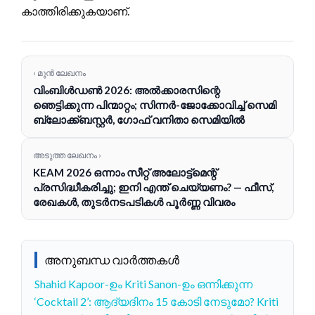
കാത്തിരിക്കുകയാണ്.
‹ മുൻ ലേഖനം
വിംബിൾഡൺ 2026: അൽക്കാരസിന്റെ
ഞെട്ടിക്കുന്ന പിന്മാറ്റം; സിന്നർ-ജോക്കോവിച്ച് സെമി
ബ്ലോക്ക്ബസ്റ്റർ, ഗോഫ് വനിതാ സെമിയിൽ
അടുത്ത ലേഖനം ›
KEAM 2026 ഒന്നാം സീറ്റ് അലോട്ട്‌മെന്റ്
പ്രസിദ്ധീകരിച്ചു; ഇനി എന്ത് ചെയ്യണം? — ഫീസ്,
രേഖകൾ, തുടർനടപടികൾ പൂർണ്ണ വിവരം
അനുബന്ധ വാർത്തകൾ
Shahid Kapoor-ഉം Kriti Sanon-ഉം ഒന്നിക്കുന്ന
‘Cocktail 2’: ആദ്യദിനം 15 കോടി നേടുമോ? Kriti