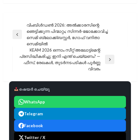
പോസ്റ്റുകളിലൂടെ
വിംബിൾഡൺ 2026: അൽക്കാരസിന്റെ
ഞെട്ടിക്കുന്ന പിന്മാറ്റം; സിന്നർ-ജോക്കോവിച്ച്
Previous
സെമി ബ്ലോക്ക്ബസ്റ്റർ, ഗോഫ് വനിതാ
Post
സെമിയിൽ
KEAM 2026 ഒന്നാം സീറ്റ് അലോട്ട്‌മെന്റ്
പ്രസിദ്ധീകരിച്ചു; ഇനി എന്ത് ചെയ്യണം? —
Next
ഫീസ്, രേഖകൾ, തുടർനടപടികൾ പൂർണ്ണ
Post
വിവരം
ഷെയർ ചെയ്യൂ
WhatsApp
Telegram
Facebook
Twitter / X