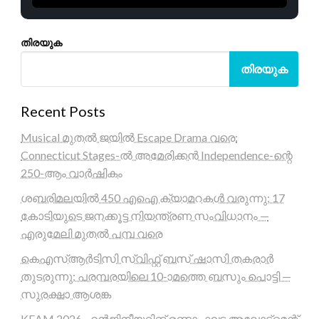
തിരയുക
തിരയുക
Recent Posts
Musical മുതൽ ജയിൽ Escape Drama വരെ:
Connecticut Stages-ൽ അമേരിക്കൻ Independence-ന്റെ
250-ആം വാർഷികം
ശബരിമലയിൽ 450 എഐ ക്യാമറകൾ വരുന്നു; 17
കോടിയുടെ ജനക്കൂട്ട നിയന്ത്രണ സംവിധാനം —
എരുമേലി മുതൽ പമ്പ വരെ
കെഎസ്ആർടിസി സ്വിഫ്റ്റ് ബസ് ഷാസി തകരാർ
തുടരുന്നു; പരമ്പരയിലെ 10-ാമത്തെ ബസും പൊട്ടി —
സുരക്ഷാ ആശങ്ക
KEAM 2026 എൻജിനീയറിങ് രണ്ടാം ഘട്ട അലോട്ട്മെന്റ്