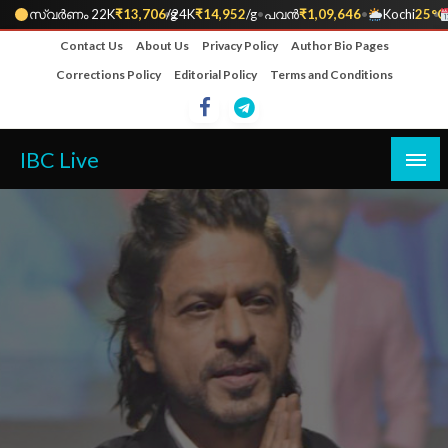
സ്വർണം 22K
₹13,706
•
/g
24K
₹14,952
/g
•
പവൻ
₹1,09,646
•
Kochi
25°C
•
Skip
Contact Us
About Us
Privacy Policy
Author Bio Pages
to
Corrections Policy
Editorial Policy
Terms and Conditions
content
IBC Live