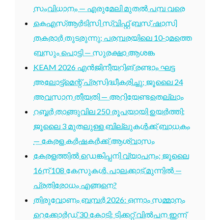
സംവിധാനം — എരുമേലി മുതൽ പമ്പ വരെ
കെഎസ്ആർടിസി സ്വിഫ്റ്റ് ബസ് ഷാസി
തകരാർ തുടരുന്നു; പരമ്പരയിലെ 10-ാമത്തെ
ബസും പൊട്ടി — സുരക്ഷാ ആശങ്ക
KEAM 2026 എൻജിനീയറിങ് രണ്ടാം ഘട്ട
അലോട്ട്മെന്റ് പ്രസിദ്ധീകരിച്ചു; ജൂലൈ 24
അവസാന തീയതി — അറിയേണ്ടതെല്ലാം
റബ്ബർ താങ്ങുവില 250 രൂപയായി ഉയർത്തി;
ജൂലൈ 3 മുതലുള്ള ബില്ലുകൾക്ക് ബാധകം
— കേരള കർഷകർക്ക് ആശ്വാസം
കേരളത്തിൽ ഡെങ്കിപ്പനി വ്യാപനം; ജൂലൈ
16ന് 108 കേസുകൾ, പാലക്കാട് മുന്നിൽ —
പ്രതിരോധം എങ്ങനെ?
തിരുവോണം ബമ്പർ 2026: ഒന്നാം സമ്മാനം
റെക്കോർഡ് 30 കോടി; ടിക്കറ്റ് വിൽപന ഇന്ന്