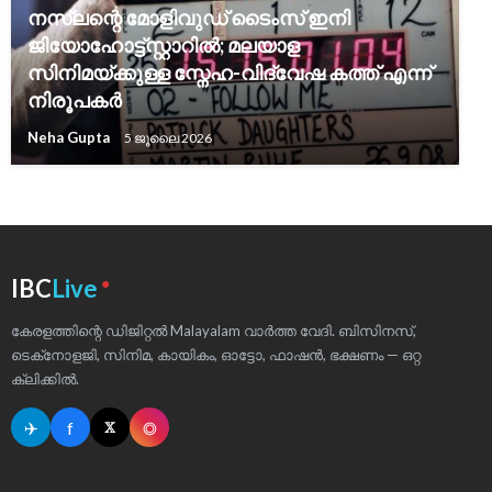
നസ്‌ലന്റെ മോളിവുഡ് ടൈംസ് ഇനി
ജിയോഹോട്ട്‌സ്റ്റാറിൽ; മലയാള
സിനിമയ്ക്കുള്ള സ്നേഹ-വിദ്വേഷ കത്ത് എന്ന്
നിരൂപകർ
Neha Gupta
5 ജൂലൈ 2026
●
IBC
Live
കേരളത്തിന്റെ ഡിജിറ്റൽ Malayalam വാർത്ത വേദി. ബിസിനസ്,
ടെക്‌നോളജി, സിനിമ, കായികം, ഓട്ടോ, ഫാഷൻ, ഭക്ഷണം — ഒറ്റ
ക്ലിക്കിൽ.
✈
f
◎
𝕏