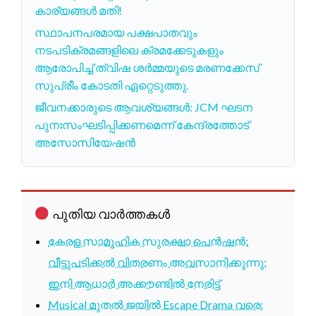
കാര്യങ്ങൾ മതി!
സ്ഥാപനപരമായ പക്ഷപാതവും
നടപടിക്രമങ്ങളിലെ ക്രമക്കേടുകളും
ആരോപിച്ച് ത്വിഷ ശർമ്മയുടെ മരണക്കേസ്
സുപ്രീം കോടതി ഏറ്റെടുത്തു.
ജീവനക്കാരുടെ ആവശ്യങ്ങൾ: JCM ഘടന
പുനഃസംഘടിപ്പിക്കണമെന്ന് കേന്ദ്രത്തോട്
അസോസിയേഷൻ
പുതിയ വാർത്തകൾ
കേരള സാമൂഹിക സുരക്ഷാ പെൻഷൻ:
വീട്ടുപടിക്കൽ വിതരണം അവസാനിക്കുന്നു;
ഇനി ആധാർ അക്കൗണ്ടിൽ നേരിട്ട്
Musical മുതൽ ജയിൽ Escape Drama വരെ: