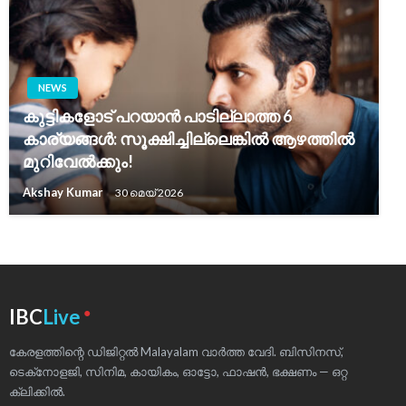
NEWS
കുട്ടികളോട് പറയാൻ പാടില്ലാത്ത 6
കാര്യങ്ങൾ: സൂക്ഷിച്ചില്ലെങ്കിൽ ആഴത്തിൽ
മുറിവേൽക്കും!
Akshay Kumar
30 മെയ്‌ 2026
●
IBC
Live
കേരളത്തിന്റെ ഡിജിറ്റൽ Malayalam വാർത്ത വേദി. ബിസിനസ്,
ടെക്‌നോളജി, സിനിമ, കായികം, ഓട്ടോ, ഫാഷൻ, ഭക്ഷണം — ഒറ്റ
ക്ലിക്കിൽ.