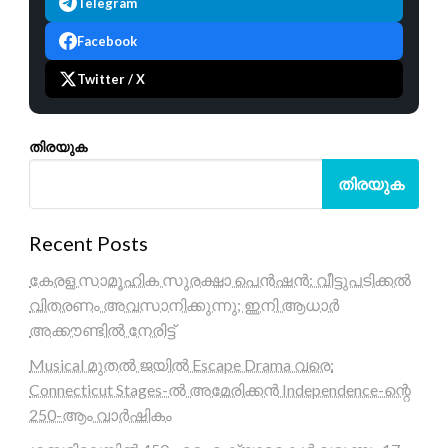
Telegram
Facebook
Twitter / X
തിരയുക
തിരയുക
Recent Posts
കേരള സാമൂഹിക സുരക്ഷാ പെൻഷൻ: വീട്ടുപടിക്കൽ
വിതരണം അവസാനിക്കുന്നു; ഇനി ആധാർ
അക്കൗണ്ടിൽ നേരിട്ട്
Musical മുതൽ ജയിൽ Escape Drama വരെ:
Connecticut Stages-ൽ അമേരിക്കൻ Independence-ന്റെ
250-ആം വാർഷികം