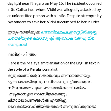
daylight near Niagara on May 15. The incident occurred
in St. Catharines, where Vidhi was allegedly attacked by
an unidentified person with a knife. Despite attempts by
bystanders to save her, Vidhi succumbed to her injuries.
ഇതും വായിക്കുക:
ലണ്ടനിലെ V&A ഈസ്റ്റിൽ ലുബ്ന
ചൗധരിയുടെ കലാസൃഷ്ടി; ആരാധകർക്ക് പുതിയ
അനുഭവം!
വലിയ ചിത്രം
Here is the Malayalam translation of the English text in
the style of a Kerala journalist
കുടുംബത്തിന്റെ സങ്കല്പവും അന്നജ്ഞതയും
ഏകദശമായിരുന്നു. വിധിയെക്കുറിച്ച് അവരുടെ
സ്വദേശത്ത് പൂജാചര്യങ്ങൾക്കായി ശരീരം
എടുക്കാനുള്ള സമസ്യകളെയും
ചിത്രേഖാപണങ്ങൾക്ക് എത്തിച്ചു.
വൈകല്യസ്ഥിതിയിൽ അവർ അനുഭവിക്കുന്നത്.