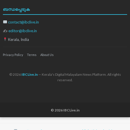
ബന്ധപ്പെടുക
contact@ibclive.in
✍
editor@ibclive.in
Kerala, India
Privacy Policy
Terms
About Us
© 2026
IBCLive.in
— Kerala's Digital Malayalam News Platform. All rights
reserved.
© 2026 IBCLive.in