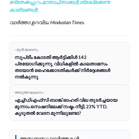
ഭദ്രതക്കപ്പുറം മാതാപിതാക്കൾ ശ്രദ്ധിക്കേണ്ട
കാര്യങ്ങൾ!
വാർത്താ ഉറവിടം: Hindustan Times.
‹ മുൻ ലേഖനം
സുപ്രീം കോടതി ആർട്ടിക്കിൾ 142
പ്രയോഗിക്കുന്നു, വിധികളിൽ കാലതാമസം
തടയാൻ ഹൈക്കോടതികൾക്ക് നിർദ്ദേശങ്ങൾ
നൽകുന്നു
അടുത്ത ലേഖനം ›
എച്ച്‌ഡിഎഫ്‌സി ബാങ്ക് ഓഹരി വില തുടർച്ചയായ
മൂന്നാം സെഷനിലേക്ക് നഷ്ടം നീട്ടി, 23% YTD.
കൂടുതൽ വേദന മുന്നിലുണ്ടോ?
അനുബന്ധ വാർത്തകൾ