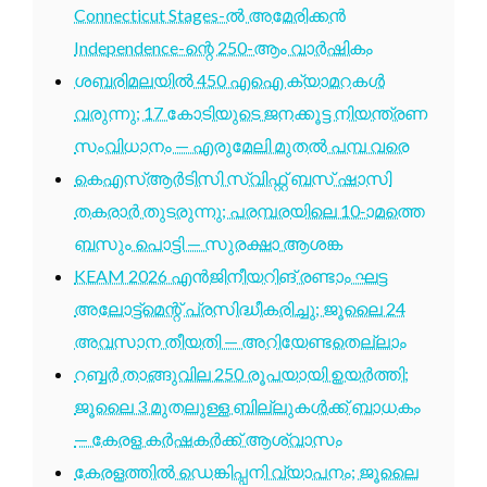
Connecticut Stages-ൽ അമേരിക്കൻ
Independence-ന്റെ 250-ആം വാർഷികം
ശബരിമലയിൽ 450 എഐ ക്യാമറകൾ
വരുന്നു; 17 കോടിയുടെ ജനക്കൂട്ട നിയന്ത്രണ
സംവിധാനം — എരുമേലി മുതൽ പമ്പ വരെ
കെഎസ്ആർടിസി സ്വിഫ്റ്റ് ബസ് ഷാസി
തകരാർ തുടരുന്നു; പരമ്പരയിലെ 10-ാമത്തെ
ബസും പൊട്ടി — സുരക്ഷാ ആശങ്ക
KEAM 2026 എൻജിനീയറിങ് രണ്ടാം ഘട്ട
അലോട്ട്മെന്റ് പ്രസിദ്ധീകരിച്ചു; ജൂലൈ 24
അവസാന തീയതി — അറിയേണ്ടതെല്ലാം
റബ്ബർ താങ്ങുവില 250 രൂപയായി ഉയർത്തി;
ജൂലൈ 3 മുതലുള്ള ബില്ലുകൾക്ക് ബാധകം
— കേരള കർഷകർക്ക് ആശ്വാസം
കേരളത്തിൽ ഡെങ്കിപ്പനി വ്യാപനം; ജൂലൈ