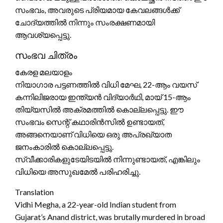
സംഭവം, അവരുടെ പ്രിയമായ കേവലങ്ങൾക്ക്
ചോദ്യത്തിൽ നിന്നും സംരക്ഷണമായി
ആവശ്യപ്പെട്ടു.
സംഭവ ചിത്രം
കേരള മലയാളം
നിയാഗാര പട്ടണത്തിൽ വിധി മേഘ, 22-ആം വയസ്
കന്നിലിജരായ ഇന്ത്യൻ വിദ്യാർഥി, മായ് 15-ആം
തിയ്യസിൽ അക്രമത്തിൽ കൊല്ലപ്പെട്ടു. ഈ
സംഭവം സെന്റ് കഥാരിൻസിൽ ഉണ്ടായത്,
അങ്ങനെയാണ് വിധിയെ ഒരു അപ്രഖ്യാത
ജനംകാരിൽ കൊല്ലപ്പെട്ടു.
സ്വീക്കാരികളുടേയിടയിൽ നിന്നുണ്ടായത്, എങ്കിലും
വിധിയെ അസുഖമേൽ പരിഹരിച്ചു.
Translation
Vidhi Megha, a 22-year-old Indian student from
Gujarat’s Anand district, was brutally murdered in broad