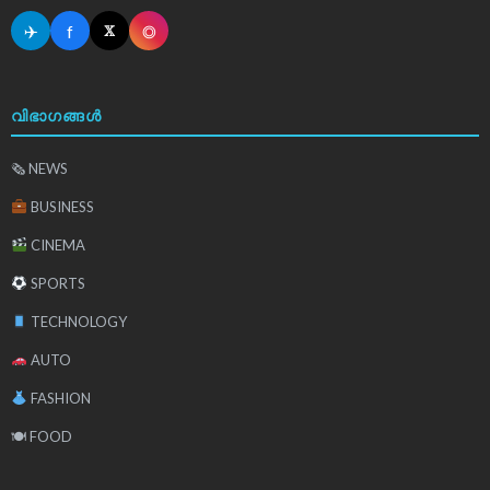
✈
f
◎
𝕏
വിഭാഗങ്ങൾ
🗞 NEWS
BUSINESS
CINEMA
SPORTS
TECHNOLOGY
AUTO
FASHION
🍽 FOOD