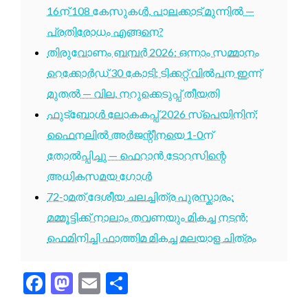
16ന് 108 കേസുകൾ, പാലക്കാട് മുന്നിൽ —
പ്രതിരോധം എങ്ങനെ?
തിരുവോണം ബമ്പർ 2026: ഒന്നാം സമ്മാനം
റെക്കോർഡ് 30 കോടി; ടിക്കറ്റ് വിൽപന ഇന്ന്
മുതൽ — വില, നറുക്കെടുപ്പ് തീയതി
ഫുട്ബോൾ ലോകകപ്പ് 2026 സ്പെയിനിന്;
ഫൈനലിൽ അർജന്റീനയെ 1-0ന്
തോൽപ്പിച്ചു — ഫെറാൻ ടോറസിന്റെ
അധികസമയ ഗോൾ
72-ാമത് ദേശീയ ചലച്ചിത്ര പുരസ്കാരം:
മമ്മൂട്ടിക്ക് നാലാം തവണയും മികച്ച നടൻ;
ഫെമിനിച്ചി ഫാത്തിമ മികച്ച മലയാള ചിത്രം
Facebook
Mastodon
Email
Share