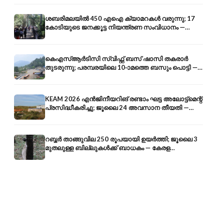
ശബരിമലയിൽ 450 എഐ ക്യാമറകൾ വരുന്നു; 17
കോടിയുടെ ജനക്കൂട്ട നിയന്ത്രണ സംവിധാനം —
എരുമേലി മുതൽ പമ്പ വരെ
കെഎസ്ആർടിസി സ്വിഫ്റ്റ് ബസ് ഷാസി തകരാർ
തുടരുന്നു; പരമ്പരയിലെ 10-ാമത്തെ ബസും പൊട്ടി —
സുരക്ഷാ ആശങ്ക
KEAM 2026 എൻജിനീയറിങ് രണ്ടാം ഘട്ട അലോട്ട്മെന്റ്
പ്രസിദ്ധീകരിച്ചു; ജൂലൈ 24 അവസാന തീയതി —
അറിയേണ്ടതെല്ലാം
റബ്ബർ താങ്ങുവില 250 രൂപയായി ഉയർത്തി; ജൂലൈ 3
മുതലുള്ള ബില്ലുകൾക്ക് ബാധകം — കേരള
കർഷകർക്ക് ആശ്വാസം