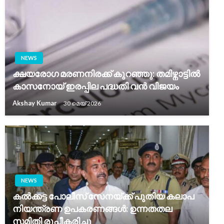
NEWS
ക്ഷയരോഗ മരണനിരക്ക് കുറഞ്ഞു: തമിഴ്നാട്ടിൽ
കാസനോയ് ഇരപ്പില പദ്ധതി വൻ വിജയം
Akshay Kumar
30 മെയ്‌ 2026
NEWS
കൽക്കട്ട പോലീസ് സേനയ്ക്ക് പുതിയ കലാപ
നിയന്ത്രണ ഉപകരണങ്ങൾ: ഉന്നതതല
സമിതി രൂപീകരിച്ചു