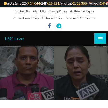
സ്വർണം 22K
₹14,044
•
/g
24K
₹15,321
/g
•
പവൻ
₹1,12,355
•
Kochi
24°C
•
Skip
Contact Us
About Us
Privacy Policy
Author Bio Pages
to
Corrections Policy
Editorial Policy
Terms and Conditions
content
IBC Live