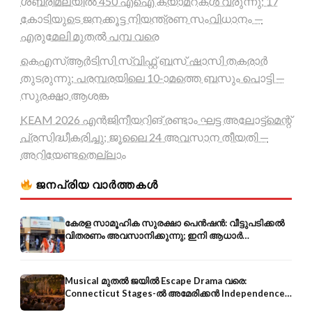
ശബരിമലയിൽ 450 എഐ ക്യാമറകൾ വരുന്നു; 17
കോടിയുടെ ജനക്കൂട്ട നിയന്ത്രണ സംവിധാനം —
എരുമേലി മുതൽ പമ്പ വരെ
കെഎസ്ആർടിസി സ്വിഫ്റ്റ് ബസ് ഷാസി തകരാർ
തുടരുന്നു; പരമ്പരയിലെ 10-ാമത്തെ ബസും പൊട്ടി —
സുരക്ഷാ ആശങ്ക
KEAM 2026 എൻജിനീയറിങ് രണ്ടാം ഘട്ട അലോട്ട്മെന്റ്
പ്രസിദ്ധീകരിച്ചു; ജൂലൈ 24 അവസാന തീയതി —
അറിയേണ്ടതെല്ലാം
ജനപ്രിയ വാർത്തകൾ
കേരള സാമൂഹിക സുരക്ഷാ പെൻഷൻ: വീട്ടുപടിക്കൽ
വിതരണം അവസാനിക്കുന്നു; ഇനി ആധാർ
അക്കൗണ്ടിൽ നേരിട്ട്
Musical മുതൽ ജയിൽ Escape Drama വരെ:
Connecticut Stages-ൽ അമേരിക്കൻ Independence-
ന്റെ 250-ആം വാർഷികം