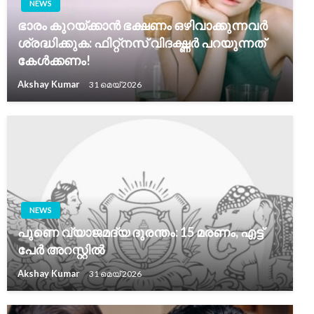
NEWS
ഭാരം കുറയ്ക്കാൻ ഭക്ഷണം ഒഴിവാക്കുന്നവർ
ശ്രദ്ധിക്കുക: ഫിറ്റ്‌നസ് വിദഗ്ദ്ധർ പറയുന്നത്
കേൾക്കണം!
Akshay Kumar
31 മെയ്‌ 2026
NEWS
പുണെ വ്യാജമദ്യ ദുരന്തം: 15 മരണം, എട്ട്
പേർ അറസ്റ്റിൽ
Akshay Kumar
31 മെയ്‌ 2026