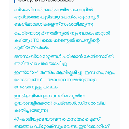
ബിജെപി സർക്കാർ പശ്ചിമ ബംഗാളിൽ
ആദ്യത്തെ കുടിയേറ്റ കേന്ദ്രം തുറന്നു, 9
ബംഗ്ലാദേശികളെന്ന് സംശയിക്കുന്നു
ചെറിയൊരു മിന്നാമിനുങ്ങിനും ലോകം മാറ്റാൻ
കഴിയും! TOI ലൈഫ്‌സ്റ്റൈൽ ഡെസ്കിന്റെ
പുതിയ സംരംഭം
ജനസംഖ്യാ മാറ്റങ്ങൾ പഠിക്കാൻ കേന്ദ്രസമിതി:
അമിത് ഷാ പ്രഖ്യാപിച്ചു
ഇന്ത്യ “3F” തന്ത്രം ആവിഷ്കരിച്ചു: ഇന്ധനം, വളം,
ഫോറെക്സ് — ആഗോള സമ്മര്‍ദ്ദങ്ങളെ
നേരിടാനുള്ള കവചം
ഇന്ത്യയിലെ ഇന്ധനവില പുതിയ
ഉയരങ്ങളിലെത്തി: പെട്രോൾ, ഡീസൽ വില
കുതിച്ചുയരുന്നു
47-കാരിയുടെ യൗവന രഹസ്യം: ഐസ്
ബാത്തും ഡിറ്റോക്സും വേണ്ട, ഈ ‘ബോറിംഗ്’