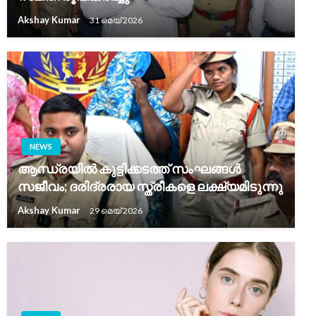
Akshay Kumar
31 മെയ്‌ 2026
NEWS
ആന്ധ്രയിൽ കുട്ടിക്കടത്ത് സംഘങ്ങൾ
സജീവം; ദരിദ്രരായ സ്ത്രീകളെ ലക്ഷ്യമിടുന്നു
Akshay Kumar
29 മെയ്‌ 2026