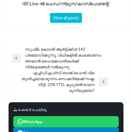
IBCLive-ൽ ഹെഡ് ന്യൂസ് കറസ്പോണ്ടന്റ്.
View all posts
പോസ്റ്റുകളിലൂടെ
സുപ്രീം കോടതി ആർട്ടിക്കിൾ 142
പ്രയോഗിക്കുന്നു, വിധികളിൽ കാലതാമസം
Previous
തടയാൻ ഹൈക്കോടതികൾക്ക്
Post
നിർദ്ദേശങ്ങൾ നൽകുന്നു
എച്ച്‌ഡിഎഫ്‌സി ബാങ്ക് ഓഹരി വില
തുടർച്ചയായ മൂന്നാം സെഷനിലേക്ക് നഷ്ടം
Next
നീട്ടി, 23% YTD. കൂടുതൽ വേദന
Post
മുന്നിലുണ്ടോ?
ഷെയർ ചെയ്യൂ
WhatsApp