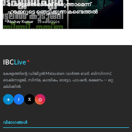
പോർട്ടലിൽ മാർക്ക് തിരുത്താമെന്ന്
ഹാക്കറുടെ ഞെട്ടിക്കുന്ന കണ്ടെത്തൽ
Akshay Kumar
28 മെയ്‌ 2026
●
IBC
Live
കേരളത്തിന്റെ ഡിജിറ്റൽ Malayalam വാർത്ത വേദി. ബിസിനസ്,
ടെക്‌നോളജി, സിനിമ, കായികം, ഓട്ടോ, ഫാഷൻ, ഭക്ഷണം — ഒറ്റ
ക്ലിക്കിൽ.
✈
f
◎
𝕏
വിഭാഗങ്ങൾ