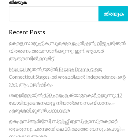
തിരയുക
തിരയുക
Recent Posts
കേരള സാമൂഹിക സുരക്ഷാ പെൻഷൻ: വീട്ടുപടിക്കൽ
വിതരണം അവസാനിക്കുന്നു; ഇനി ആധാർ
അക്കൗണ്ടിൽ നേരിട്ട്
Musical മുതൽ ജയിൽ Escape Drama വരെ:
Connecticut Stages-ൽ അമേരിക്കൻ Independence-ന്റെ
250-ആം വാർഷികം
ശബരിമലയിൽ 450 എഐ ക്യാമറകൾ വരുന്നു; 17
കോടിയുടെ ജനക്കൂട്ട നിയന്ത്രണ സംവിധാനം —
എരുമേലി മുതൽ പമ്പ വരെ
കെഎസ്ആർടിസി സ്വിഫ്റ്റ് ബസ് ഷാസി തകരാർ
തുടരുന്നു; പരമ്പരയിലെ 10-ാമത്തെ ബസും പൊട്ടി —
സുരക്ഷാ ആശങ്ക