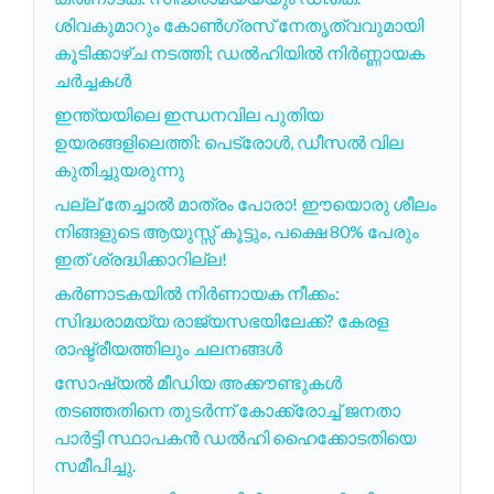
ശിവകുമാറും കോൺഗ്രസ് നേതൃത്വവുമായി
കൂടിക്കാഴ്ച നടത്തി; ഡൽഹിയിൽ നിർണ്ണായക
ചർച്ചകൾ
ഇന്ത്യയിലെ ഇന്ധനവില പുതിയ
ഉയരങ്ങളിലെത്തി: പെട്രോൾ, ഡീസൽ വില
കുതിച്ചുയരുന്നു
പല്ല് തേച്ചാൽ മാത്രം പോരാ! ഈയൊരു ശീലം
നിങ്ങളുടെ ആയുസ്സ് കൂട്ടും, പക്ഷെ 80% പേരും
ഇത് ശ്രദ്ധിക്കാറില്ല!
കർണാടകയിൽ നിർണായക നീക്കം:
സിദ്ധരാമയ്യ രാജ്യസഭയിലേക്ക്? കേരള
രാഷ്ട്രീയത്തിലും ചലനങ്ങൾ
സോഷ്യൽ മീഡിയ അക്കൗണ്ടുകൾ
തടഞ്ഞതിനെ തുടർന്ന് കോക്ക്രോച്ച് ജനതാ
പാർട്ടി സ്ഥാപകൻ ഡൽഹി ഹൈക്കോടതിയെ
സമീപിച്ചു.