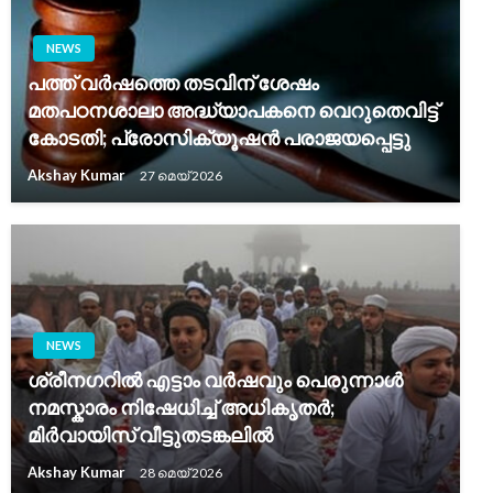
NEWS
പത്ത് വർഷത്തെ തടവിന് ശേഷം
മതപഠനശാലാ അദ്ധ്യാപകനെ വെറുതെവിട്ട്
കോടതി; പ്രോസിക്യൂഷൻ പരാജയപ്പെട്ടു
Akshay Kumar
27 മെയ്‌ 2026
NEWS
ശ്രീനഗറിൽ എട്ടാം വർഷവും പെരുന്നാൾ
നമസ്കാരം നിഷേധിച്ച് അധികൃതർ;
മിർവായിസ് വീട്ടുതടങ്കലിൽ
Akshay Kumar
28 മെയ്‌ 2026