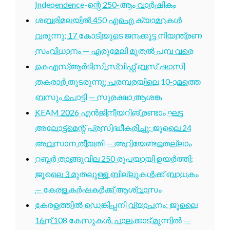
Independence-ന്റെ 250-ആം വാർഷികം
ശബരിമലയിൽ 450 എഐ ക്യാമറകൾ
വരുന്നു; 17 കോടിയുടെ ജനക്കൂട്ട നിയന്ത്രണ
സംവിധാനം — എരുമേലി മുതൽ പമ്പ വരെ
കെഎസ്ആർടിസി സ്വിഫ്റ്റ് ബസ് ഷാസി
തകരാർ തുടരുന്നു; പരമ്പരയിലെ 10-ാമത്തെ
ബസും പൊട്ടി — സുരക്ഷാ ആശങ്ക
KEAM 2026 എൻജിനീയറിങ് രണ്ടാം ഘട്ട
അലോട്ട്മെന്റ് പ്രസിദ്ധീകരിച്ചു; ജൂലൈ 24
അവസാന തീയതി — അറിയേണ്ടതെല്ലാം
റബ്ബർ താങ്ങുവില 250 രൂപയായി ഉയർത്തി;
ജൂലൈ 3 മുതലുള്ള ബില്ലുകൾക്ക് ബാധകം
— കേരള കർഷകർക്ക് ആശ്വാസം
കേരളത്തിൽ ഡെങ്കിപ്പനി വ്യാപനം; ജൂലൈ
16ന് 108 കേസുകൾ, പാലക്കാട് മുന്നിൽ —