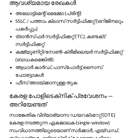
ആവശ്യമായ രേഖകൾ
അലോട്ട്‌മെന്റ് മെമ്മോ (പ്രിന്റ്)
SSLC / പത്താം ക്ലാസ് സർട്ടിഫിക്കറ്റ് (ഒറിജിനലും
പകർപ്പും)
ട്രാൻസ്‌ഫർ സർട്ടിഫിക്കറ്റ് (TC), കണ്ടക്‌ട്
സർട്ടിഫിക്കറ്റ്
കമ്മ്യൂണിറ്റി/നോൺ-ക്രീമിലെയർ സർട്ടിഫിക്കറ്റ്
(ബാധകമെങ്കിൽ)
ആധാർ കാർഡ്, പാസ്‌പോർട്ട് സൈസ്
ഫോട്ടോകൾ
ഫീസ് അടയ്‌ക്കാനുള്ള തുക
കേരള പോളിടെക്‌നിക് പ്രവേശനം —
അറിയേണ്ടത്
സാങ്കേതിക വിദ്യാഭ്യാസ ഡയറക്‌ടറേറ്റ് (DTE)
കേരള നടത്തുന്ന ഏകജാലക (single-window)
സംവിധാനത്തിലൂടെയാണ് സർക്കാർ, എയ്‌ഡഡ്,
സ്വകാര്യ പോളിടെക്‌നിക് കോളേജുകളിലെ