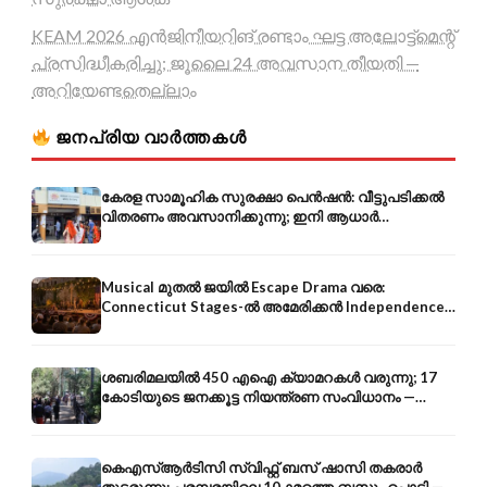
KEAM 2026 എൻജിനീയറിങ് രണ്ടാം ഘട്ട അലോട്ട്മെന്റ്
പ്രസിദ്ധീകരിച്ചു; ജൂലൈ 24 അവസാന തീയതി —
അറിയേണ്ടതെല്ലാം
ജനപ്രിയ വാർത്തകൾ
കേരള സാമൂഹിക സുരക്ഷാ പെൻഷൻ: വീട്ടുപടിക്കൽ
വിതരണം അവസാനിക്കുന്നു; ഇനി ആധാർ
അക്കൗണ്ടിൽ നേരിട്ട്
Musical മുതൽ ജയിൽ Escape Drama വരെ:
Connecticut Stages-ൽ അമേരിക്കൻ Independence-
ന്റെ 250-ആം വാർഷികം
ശബരിമലയിൽ 450 എഐ ക്യാമറകൾ വരുന്നു; 17
കോടിയുടെ ജനക്കൂട്ട നിയന്ത്രണ സംവിധാനം —
എരുമേലി മുതൽ പമ്പ വരെ
കെഎസ്ആർടിസി സ്വിഫ്റ്റ് ബസ് ഷാസി തകരാർ