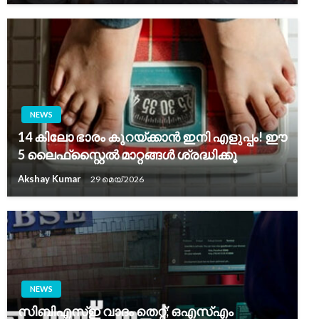
NEWS
14 കിലോ ഭാരം കുറയ്ക്കാൻ ഇനി എളുപ്പം! ഈ
5 ലൈഫ്‌സ്റ്റൈൽ മാറ്റങ്ങൾ ശ്രദ്ധിക്കൂ
Akshay Kumar
29 മെയ്‌ 2026
NEWS
സിബിഎസ്ഇ വാദം തെറ്റ്; ഒഎസ്എം