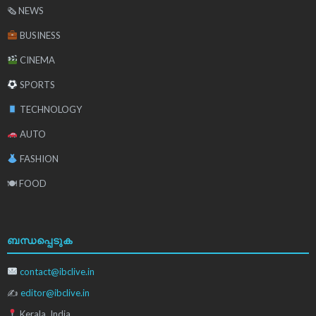
🗞 NEWS
BUSINESS
CINEMA
SPORTS
TECHNOLOGY
AUTO
FASHION
🍽 FOOD
ബന്ധപ്പെടുക
contact@ibclive.in
✍
editor@ibclive.in
Kerala, India