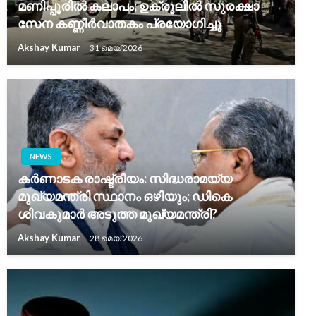
മണിപ്പൂരിൽ കലാപം; ഉക്രൂലിൽ സുരക്ഷാ
സേന കണ്ണീർവാതകം പ്രയോഗിച്ചു
Akshay Kumar
31 മെയ്‌ 2026
NEWS
കർണാടക രാഷ്ട്രീയം: സിദ്ധരാമയ്യ
മുഖ്യമന്ത്രി സ്ഥാനം ഒഴിയും; ഡികെ
ശിവകുമാർ അടുത്ത മുഖ്യമന്ത്രി?
Akshay Kumar
28 മെയ്‌ 2026