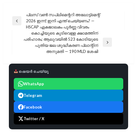
പോസ്റ്റുകളിലൂടെ
പ്ലസ് വൺ സപ്ലിമെന്ററി അലോട്ട്‌മെന്റ്
2026 ഇന്ന്; ഇനി എന്ത് ചെയ്യണം? —
Previous
HSCAP ഏകജാലകം പൂർണ്ണ വിവരം
Post
കൊച്ചിയുടെ കുടിവെള്ള ക്ഷാമത്തിന്
പരിഹാരം; ആലുവയിൽ 523 കോടിയുടെ
Next
പുതിയ ജല ശുദ്ധീകരണ പ്ലാന്റിന്
Post
അനുമതി — 190 MLD ശേഷി
ഷെയർ ചെയ്യൂ
WhatsApp
Telegram
Facebook
Twitter / X