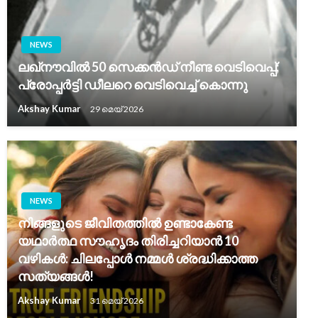
NEWS
ലഖ്‌നൗവിൽ 50 സെക്കൻഡ് നീണ്ട വെടിവെപ്പ്;
പ്രോപ്പർട്ടി ഡീലറെ വെടിവെച്ച് കൊന്നു
Akshay Kumar
29 മെയ്‌ 2026
NEWS
നിങ്ങളുടെ ജീവിതത്തിൽ ഉണ്ടാകേണ്ട
യഥാർത്ഥ സൗഹൃദം തിരിച്ചറിയാൻ 10
വഴികൾ: ചിലപ്പോൾ നമ്മൾ ശ്രദ്ധിക്കാത്ത
സത്യങ്ങൾ!
Akshay Kumar
31 മെയ്‌ 2026