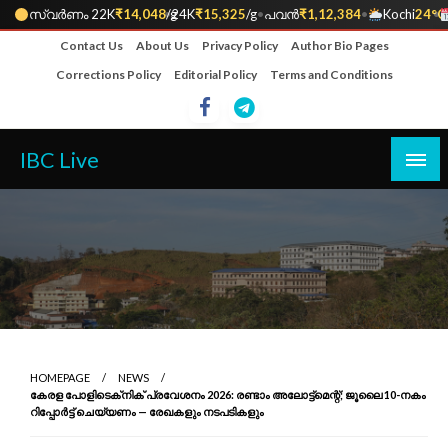
സ്വർണം 22K
₹14,048
•
/g
24K
₹15,325
/g
•
പവൻ
₹1,12,384
•
Kochi
24°C
•
Skip
Contact Us
About Us
Privacy Policy
Author Bio Pages
to
Corrections Policy
Editorial Policy
Terms and Conditions
content
IBC Live
HOMEPAGE
NEWS
കേരള പോളിടെക്‌നിക് പ്രവേശനം 2026: രണ്ടാം അലോട്ട്‌മെന്റ്; ജൂലൈ 10-നകം
റിപ്പോർട്ട് ചെയ്യണം — രേഖകളും നടപടികളും