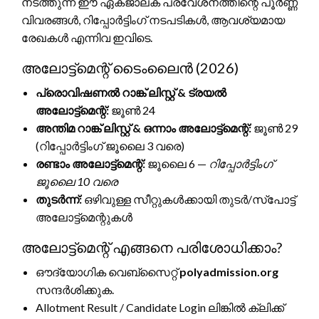
നടത്തുന്ന ഈ ഏകജാലക പ്രവേശനത്തിന്റെ പൂർണ്ണ
വിവരങ്ങൾ, റിപ്പോർട്ടിംഗ് നടപടികൾ, ആവശ്യമായ
രേഖകൾ എന്നിവ ഇവിടെ.
അലോട്ട്‌മെന്റ് ടൈംലൈൻ (2026)
പ്രൊവിഷണൽ റാങ്ക് ലിസ്റ്റ് & ട്രയൽ
അലോട്ട്‌മെന്റ്:
ജൂൺ 24
അന്തിമ റാങ്ക് ലിസ്റ്റ് & ഒന്നാം അലോട്ട്‌മെന്റ്:
ജൂൺ 29
(റിപ്പോർട്ടിംഗ് ജൂലൈ 3 വരെ)
രണ്ടാം അലോട്ട്‌മെന്റ്:
ജൂലൈ 6 —
റിപ്പോർട്ടിംഗ്
ജൂലൈ 10 വരെ
തുടർന്ന്:
ഒഴിവുള്ള സീറ്റുകൾക്കായി തുടർ/സ്‌പോട്ട്
അലോട്ട്‌മെന്റുകൾ
അലോട്ട്‌മെന്റ് എങ്ങനെ പരിശോധിക്കാം?
ഔദ്യോഗിക വെബ്‌സൈറ്റ്
polyadmission.org
സന്ദർശിക്കുക.
Allotment Result / Candidate Login ലിങ്കിൽ ക്ലിക്ക്