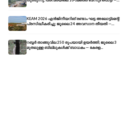
തുടരുന്നു; പരമ്പരയിലെ 10-ാമത്തെ ബസും പൊട്ടി —
സുരക്ഷാ ആശങ്ക
KEAM 2026 എൻജിനീയറിങ് രണ്ടാം ഘട്ട അലോട്ട്മെന്റ്
പ്രസിദ്ധീകരിച്ചു; ജൂലൈ 24 അവസാന തീയതി —
അറിയേണ്ടതെല്ലാം
റബ്ബർ താങ്ങുവില 250 രൂപയായി ഉയർത്തി; ജൂലൈ 3
മുതലുള്ള ബില്ലുകൾക്ക് ബാധകം — കേരള
കർഷകർക്ക് ആശ്വാസം