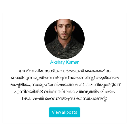
Akshay Kumar
ദേശീയ-പ്രാദേശിക വാർത്തകൾ കൈകാര്യം
ചെയ്യുന്ന മുതിർന്ന ന്യൂസ് ജേർണലിസ്റ്റ്. ആഭ്യന്തര
രാഷ്ട്രീയം, സാമൂഹ്യ വിഷയങ്ങൾ, ക്രൈം റിപ്പോർട്ടിങ്ങ്
എന്നിവയിൽ 8 വർഷത്തിലേറെ പ്രവൃത്തിപരിചയം.
IBCLive-ൽ ഹെഡ് ന്യൂസ് കറസ്പോണ്ടന്റ്.
View all posts