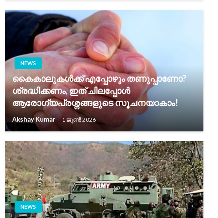
NEWS
കൈകാലുകൾക്ക് എപ്പോഴും തണുപ്പാണോ?
ശ്രദ്ധിക്കണം, ഇത് ചിലപ്പോൾ
ആരോഗ്യപ്രശ്നങ്ങളുടെ സൂചനയാകാം!
Akshay Kumar
1 ജൂൺ 2026
NEWS