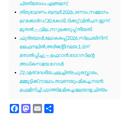
പ്രതിരോധം എങ്ങനെ?
തിരുവോണം ബമ്പർ 2026: ഒന്നാം സമ്മാനം
റെക്കോർഡ് 30 കോടി; ടിക്കറ്റ് വിൽപന ഇന്ന്
മുതൽ — വില, നറുക്കെടുപ്പ് തീയതി
ഫുട്ബോൾ ലോകകപ്പ് 2026 സ്പെയിനിന്;
ഫൈനലിൽ അർജന്റീനയെ 1-0ന്
തോൽപ്പിച്ചു — ഫെറാൻ ടോറസിന്റെ
അധികസമയ ഗോൾ
72-ാമത് ദേശീയ ചലച്ചിത്ര പുരസ്കാരം:
മമ്മൂട്ടിക്ക് നാലാം തവണയും മികച്ച നടൻ;
ഫെമിനിച്ചി ഫാത്തിമ മികച്ച മലയാള ചിത്രം
Facebook
Mastodon
Email
Share