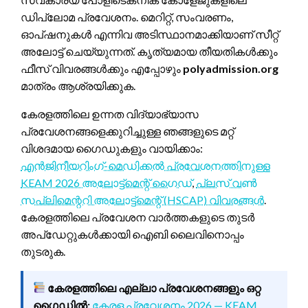
ഡിപ്ലോമ പ്രവേശനം. മെറിറ്റ്, സംവരണം,
ഓപ്ഷനുകൾ എന്നിവ അടിസ്ഥാനമാക്കിയാണ് സീറ്റ്
അലോട്ട് ചെയ്യുന്നത്. കൃത്യമായ തീയതികൾക്കും
ഫീസ് വിവരങ്ങൾക്കും എപ്പോഴും
polyadmission.org
മാത്രം ആശ്രയിക്കുക.
കേരളത്തിലെ ഉന്നത വിദ്യാഭ്യാസ
പ്രവേശനങ്ങളെക്കുറിച്ചുള്ള ഞങ്ങളുടെ മറ്റ്
വിശദമായ ഗൈഡുകളും വായിക്കാം:
എൻജിനീയറിംഗ്-മെഡിക്കൽ പ്രവേശനത്തിനുള്ള
KEAM 2026 അലോട്ട്‌മെന്റ് ഗൈഡ്
,
പ്ലസ് വൺ
സപ്ലിമെന്ററി അലോട്ട്‌മെന്റ് (HSCAP) വിവരങ്ങൾ
.
കേരളത്തിലെ പ്രവേശന വാർത്തകളുടെ തുടർ
അപ്‌ഡേറ്റുകൾക്കായി ഐബി ലൈവിനൊപ്പം
തുടരുക.
കേരളത്തിലെ എല്ലാ പ്രവേശനങ്ങളും ഒറ്റ
ഗൈഡിൽ:
കേരള പ്രവേശനം 2026 — KEAM,