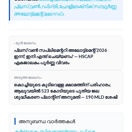
പ്ലസ് വൺ, ഡിഗ്രി, പോളിടെക്‌നിക് സമ്പൂർണ്ണ
അലോട്ട്‌മെന്റ് ഗൈഡ് »
‹ മുൻ ലേഖനം
പ്ലസ് വൺ സപ്ലിമെന്ററി അലോട്ട്‌മെന്റ് 2026
ഇന്ന്; ഇനി എന്ത് ചെയ്യണം? — HSCAP
ഏകജാലകം പൂർണ്ണ വിവരം
അടുത്ത ലേഖനം ›
കൊച്ചിയുടെ കുടിവെള്ള ക്ഷാമത്തിന് പരിഹാരം;
ആലുവയിൽ 523 കോടിയുടെ പുതിയ ജല
ശുദ്ധീകരണ പ്ലാന്റിന് അനുമതി — 190 MLD ശേഷി
അനുബന്ധ വാർത്തകൾ
കർണാടക: സിദ്ധരാമയ്യയും ഡി.കെ.