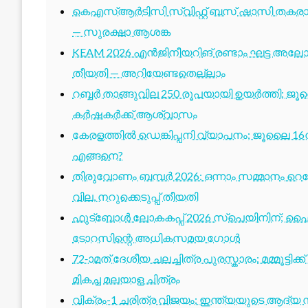
കെഎസ്ആർടിസി സ്വിഫ്റ്റ് ബസ് ഷാസി തകരാർ 
— സുരക്ഷാ ആശങ്ക
KEAM 2026 എൻജിനീയറിങ് രണ്ടാം ഘട്ട അലോട്
തീയതി — അറിയേണ്ടതെല്ലാം
റബ്ബർ താങ്ങുവില 250 രൂപയായി ഉയർത്തി; ജ
കർഷകർക്ക് ആശ്വാസം
കേരളത്തിൽ ഡെങ്കിപ്പനി വ്യാപനം; ജൂലൈ 16ന
എങ്ങനെ?
തിരുവോണം ബമ്പർ 2026: ഒന്നാം സമ്മാനം റെക്ക
വില, നറുക്കെടുപ്പ് തീയതി
ഫുട്ബോൾ ലോകകപ്പ് 2026 സ്പെയിനിന്; ഫൈ
ടോറസിന്റെ അധികസമയ ഗോൾ
72-ാമത് ദേശീയ ചലച്ചിത്ര പുരസ്കാരം: മമ്മൂട്ടി
മികച്ച മലയാള ചിത്രം
വിക്രം-1 ചരിത്ര വിജയം: ഇന്ത്യയുടെ ആദ്യ സ്