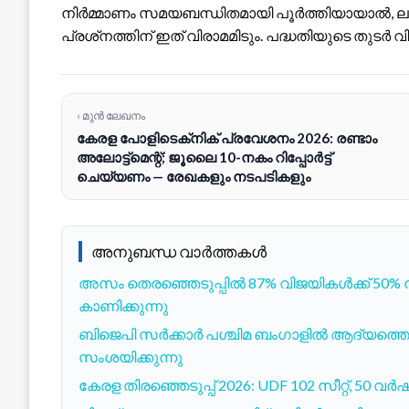
നിർമ്മാണം സമയബന്ധിതമായി പൂർത്തിയായാൽ, ലക്ഷ
പ്രശ്‌നത്തിന് ഇത് വിരാമമിടും. പദ്ധതിയുടെ തു
‹ മുൻ ലേഖനം
കേരള പോളിടെക്‌നിക് പ്രവേശനം 2026: രണ്ടാം
അലോട്ട്‌മെന്റ്; ജൂലൈ 10-നകം റിപ്പോർട്ട്
ചെയ്യണം — രേഖകളും നടപടികളും
അനുബന്ധ വാർത്തകൾ
അസം തെരഞ്ഞെടുപ്പിൽ 87% വിജയികൾക്ക് 50% ന്
കാണിക്കുന്നു
ബിജെപി സർക്കാർ പശ്ചിമ ബംഗാളിൽ ആദ്യത്തെ കുട
സംശയിക്കുന്നു
കേരള തിരഞ്ഞെടുപ്പ് 2026: UDF 102 സീറ്റ്, 50 