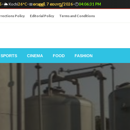
5
•
🌦️ Kochi
26°C
•
📅
വെള്ളി, 7 ഓഗസ്റ്റ് 2026
•
🕐
04:06:32 PM
rections Policy
Editorial Policy
Terms and Conditions
SPORTS
CINEMA
FOOD
FASHION