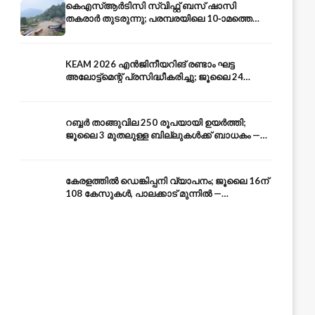
കെഎസ്ആർടിസി സ്വിഫ്റ്റ് ബസ് ഷാസി
തകരാർ തുടരുന്നു; പരമ്പരയിലെ 10-ാമത്തെ
ബസും പൊട്ടി — സുരക്ഷാ ആശങ്ക
KEAM 2026 എൻജിനീയറിങ് രണ്ടാം ഘട്ട
അലോട്ട്മെന്റ് പ്രസിദ്ധീകരിച്ചു; ജൂലൈ 24
അവസാന തീയതി — അറിയേണ്ടതെല്ലാം
റബ്ബർ താങ്ങുവില 250 രൂപയായി ഉയർത്തി;
ജൂലൈ 3 മുതലുള്ള ബില്ലുകൾക്ക് ബാധകം —
കേരള കർഷകർക്ക് ആശ്വാസം
കേരളത്തിൽ ഡെങ്കിപ്പനി വ്യാപനം; ജൂലൈ 16ന്
108 കേസുകൾ, പാലക്കാട് മുന്നിൽ —
പ്രതിരോധം എങ്ങനെ?