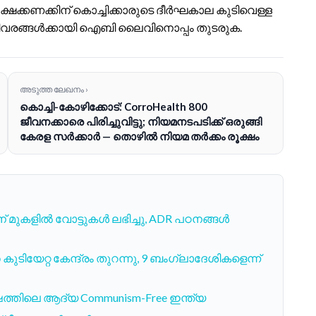
ക്കണക്കിന് കൊച്ചിക്കാരുടെ ദീർഘകാല കുടിവെള്ള
ടർ വിവരങ്ങൾക്കായി ഐബി ലൈവിനൊപ്പം തുടരുക.
അടുത്ത ലേഖനം ›
കൊച്ചി-കോഴിക്കോട്: CorroHealth 800
ജീവനക്കാരെ പിരിച്ചുവിട്ടു; നിയമനടപടിക്ക് ഒരുങ്ങി
കേരള സർക്കാർ — തൊഴിൽ നിയമ തർക്കം രൂക്ഷം
 മുകളിൽ വോട്ടുകൾ ലഭിച്ചു, ADR പഠനങ്ങൾ
ിയേറ്റ കേന്ദ്രം തുറന്നു, 9 ബംഗ്ലാദേശികളെന്ന്
വർഷത്തിലെ ആദ്യ Communism-Free ഇന്ത്യ