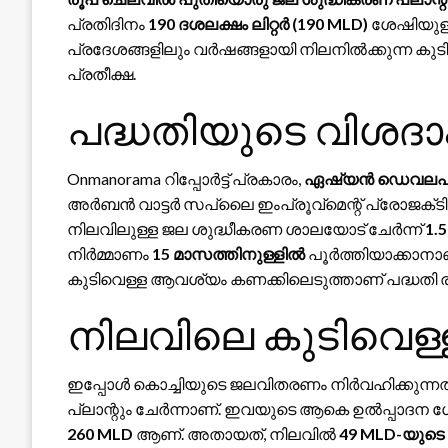
പ്രതിദിനം
190 ദശലക്ഷം ലിറ്റർ (190 MLD)
ശേഷിയുള്ള
പ്രദേശങ്ങളിലും വർഷങ്ങളായി നിലനിൽക്കുന്ന കുട
പ്രതീക്ഷ.
പദ്ധതിയുടെ വിശദ
Onmanorama റിപ്പോർട്ട് പ്രകാരം,
ഏഷ്യൻ ഡെവലപ്‌മെന
അർബൻ വാട്ടർ സപ്ലൈ ഇംപ്രൂവ്‌മെന്റ് പ്രോജക്‌ടി
നിലവിലുള്ള ജല ശുദ്ധീകരണ ശാലയോട് ചേർന്ന്
1.
നിർമ്മാണം
15 മാസത്തിനുള്ളിൽ
പൂർത്തിയാക്കാനാണ്
കുടിവെള്ള ആവശ്യം കണക്കിലെടുത്താണ് പദ്ധതി രൂപ
നിലവിലെ കുടിവെള്ള
ഇപ്പോൾ കൊച്ചിയുടെ ജലവിതരണം നിർവഹിക്കുന്നത്
പ്ലാന്റും ചേർന്നാണ്. ഇവയുടെ ആകെ ഉൽപ്പാദന
260 MLD
ആണ്. അതായത്, നിലവിൽ
49 MLD-യുടെ 