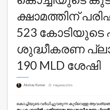
ക്ഷാമത്തിന് പ
523 കോടിയുടെ
ശുദ്ധീകരണ പ്ലാ
190 MLD ശേഷി
Posted
Akshay Kumar
9 ജൂലൈ 2026
on
കൊച്ചിയുടെ വർധിച്ചുവരുന്ന കുടിവെള്ള ആവശ
രൂപ ചെലവിൽ പുതിയൊരു ജല ശുദ്ധീകരണ പ്ലാന്റ്