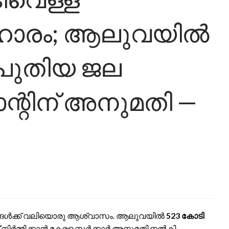
രിഹാരം; ആലുവയിൽ
 പുതിയ ജല
ന്റിന് അനുമതി —
്യങ്ങൾക്ക് വലിയൊരു ആശ്വാസം. ആലുവയിൽ
523 കോടി
നിർമ്മിക്കാൻ കേരള സർക്കാർ അനുമതി നൽകി.