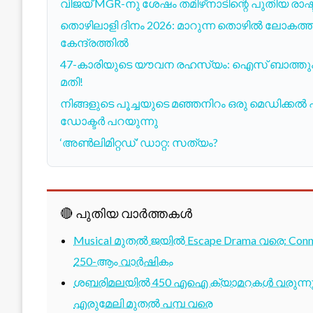
വിജയ് MGR-നു ശേഷം തമിഴ്‌നാടിന്റെ പുതിയ രാഷ്ട്
തൊഴിലാളി ദിനം 2026: മാറുന്ന തൊഴിൽ ലോകത്
കേന്ദ്രത്തിൽ
47-കാരിയുടെ യൗവന രഹസ്യം: ഐസ് ബാത്തും ഡ
മതി!
നിങ്ങളുടെ പൂച്ചയുടെ മഞ്ഞനിറം ഒരു മെഡിക്ക
ഡോക്ടർ പറയുന്നു
‘അൺലിമിറ്റഡ്’ ഡാറ്റ: സത്യം?
🔴 പുതിയ വാർത്തകൾ
Musical മുതൽ ജയിൽ Escape Drama വരെ: Conne
250-ആം വാർഷികം
ശബരിമലയിൽ 450 എഐ ക്യാമറകൾ വരുന്നു; 1
എരുമേലി മുതൽ പമ്പ വരെ