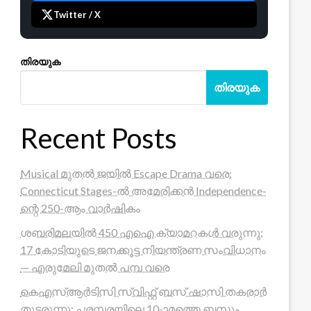
Twitter / X
തിരയുക
തിരയുക
Recent Posts
Musical മുതൽ ജയിൽ Escape Drama വരെ:
Connecticut Stages-ൽ അമേരിക്കൻ Independence-
ന്റെ 250-ആം വാർഷികം
ശബരിമലയിൽ 450 എഐ ക്യാമറകൾ വരുന്നു;
17 കോടിയുടെ ജനക്കൂട്ട നിയന്ത്രണ സംവിധാനം
— എരുമേലി മുതൽ പമ്പ വരെ
കെഎസ്ആർടിസി സ്വിഫ്റ്റ് ബസ് ഷാസി തകരാർ
തുടരുന്നു; പരമ്പരയിലെ 10-ാമത്തെ ബസും