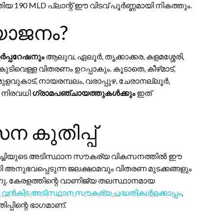
യ 190 MLD പ്ലാന്റ് ഈ വിടവ് പൂർണ്ണമായി നികത്തും.
യോജനം?
ർപ്പറേഷനും
ആലുവ, ഏലൂർ, തൃക്കാക്കര, കളമശ്ശേരി,
ുടിവെള്ള വിതരണം ഉറപ്പാകും. കൂടാതെ, കീഴ്‌മാട്,
മുളവുകാട്, നായരമ്പലം, വരാപ്പുഴ, ചേരാനല്ലൂർ,
ിയ നിരവധി
ഗ്രാമപഞ്ചായത്തുകൾക്കും
ഇത്
ന കുതിപ്പ്
ൊച്ചിയുടെ അടിസ്ഥാന സൗകര്യ വികസനത്തിൽ ഈ
അനുഭവപ്പെടുന്ന ജലക്ഷാമവും വിതരണ മുടക്കങ്ങളും
്നു. കേരളത്തിന്റെ വാണിജ്യ തലസ്ഥാനമായ
ള വൻകിട അടിസ്ഥാന സൗകര്യ പദ്ധതികൾക്കൊപ്പം
,
്പിന്റെ ഭാഗമാണ്.