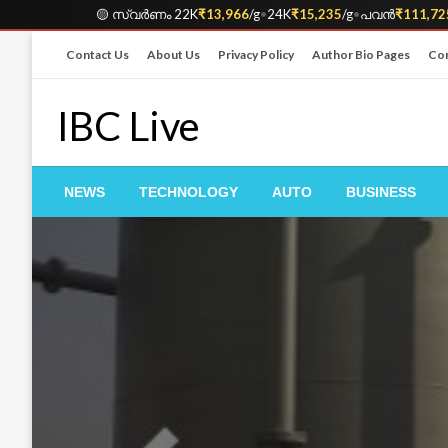
🟡 സ്വർണം 22K
₹13,966
/g
•
24K
₹15,235
/g
•
പവൻ
₹111,72
Skip
Contact Us
About Us
Privacy Policy
Author Bio Pages
Cor
to
content
IBC Live
NEWS
TECHNOLOGY
AUTO
BUSINESS