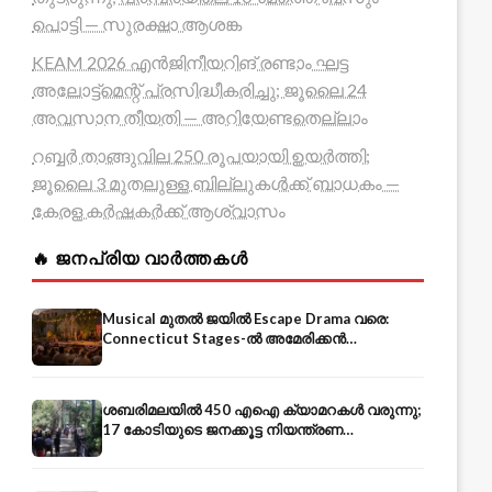
പൊട്ടി — സുരക്ഷാ ആശങ്ക
KEAM 2026 എൻജിനീയറിങ് രണ്ടാം ഘട്ട
അലോട്ട്മെന്റ് പ്രസിദ്ധീകരിച്ചു; ജൂലൈ 24
അവസാന തീയതി — അറിയേണ്ടതെല്ലാം
റബ്ബർ താങ്ങുവില 250 രൂപയായി ഉയർത്തി;
ജൂലൈ 3 മുതലുള്ള ബില്ലുകൾക്ക് ബാധകം —
കേരള കർഷകർക്ക് ആശ്വാസം
🔥 ജനപ്രിയ വാർത്തകൾ
Musical മുതൽ ജയിൽ Escape Drama വരെ:
Connecticut Stages-ൽ അമേരിക്കൻ
Independence-ന്റെ 250-ആം വാർഷികം
ശബരിമലയിൽ 450 എഐ ക്യാമറകൾ വരുന്നു;
17 കോടിയുടെ ജനക്കൂട്ട നിയന്ത്രണ
സംവിധാനം — എരുമേലി മുതൽ പമ്പ വരെ