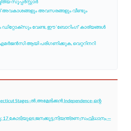
രീയ സൂപ്പർസ്റ്റാർ
ത് അവകാശങ്ങളും അവസരങ്ങളും വീണ്ടും
ിറ്റോക്സും വേണ്ട, ഈ ‘ബോറിംഗ്’ കാര്യങ്ങൾ
ൽ എമർജൻസി ആയി പരിഗണിക്കുക, വെറ്ററിനറി
cticut Stages-ൽ അമേരിക്കൻ Independence-ന്റെ
7 കോടിയുടെ ജനക്കൂട്ട നിയന്ത്രണ സംവിധാനം —