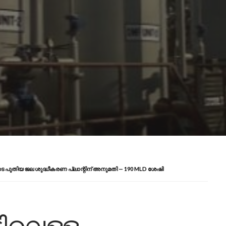
െ പുതിയ ജല ശുദ്ധീകരണ പ്ലാന്റിന് അനുമതി — 190 MLD ശേഷി
ിവെള്ള