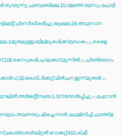
തുടരുന്നു; പരമ്പരയിലെ 10-ാമത്തെ ബസും പൊട്ടി
ട്മെന്റ് പ്രസിദ്ധീകരിച്ചു; ജൂലൈ 24 അവസാന
ൂലൈ 3 മുതലുള്ള ബില്ലുകൾക്ക് ബാധകം — കേരള
് 108 കേസുകൾ, പാലക്കാട് മുന്നിൽ — പ്രതിരോധം
ോർഡ് 30 കോടി; ടിക്കറ്റ് വിൽപന ഇന്ന് മുതൽ —
നലിൽ അർജന്റീനയെ 1-0ന് തോൽപ്പിച്ചു — ഫെറാൻ
ക്ക് നാലാം തവണയും മികച്ച നടൻ; ഫെമിനിച്ചി ഫാത്തിമ
വകാര്യ ഓർബിറ്റൽ റോക്കറ്റ് 450 കി.മീ