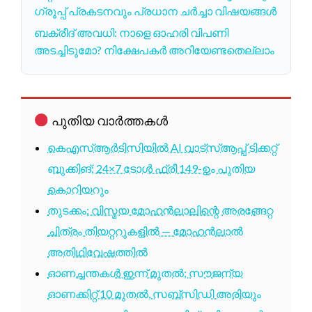
ഗ്രൂപ്പ് പ്രകടനവും പ്രധാന ചർച്ചാ വിഷയങ്ങൾ
ബക്രീദ് അവധി: നാളെ ഓഹരി വിപണി
അടച്ചിടുമോ? നിക്ഷേപകർ അറിയേണ്ടതെല്ലാം
പുതിയ വാർത്തകൾ
കെഎസ്ആർടിസിയിൽ AI വാട്സ്ആപ്പ് ടിക്കറ്റ്
ബുക്കിങ്; 24×7 ടോൾ ഫ്രീ 149-ഉം പുതിയ
കൊറിയറും
തുടക്കം: വിസ്മയ മോഹൻലാലിന്റെ അരങ്ങേറ്റ
ചിത്രം തിയറ്ററുകളിൽ — മോഹൻലാൽ
അതിഥിവേഷത്തിൽ
ഓണച്ചന്തകൾ ഇന്ന് മുതൽ; സൗജന്യ
ഓണക്കിറ്റ് 10 മുതൽ, സബ്സിഡി അരിയും