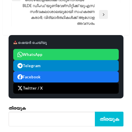
Post
BLDE ഡീംഡ് യൂണിവേഴ്‌സിറ്റിക്ക് യുഎസ്
സർവകലാശാലയുമായി സഹകരണ
Next
കരാർ; വിദ്യാർത്ഥികൾക്ക് ആഗോള
Post
അവസരം
ഷെയർ ചെയ്യൂ
WhatsApp
Telegram
Facebook
Twitter / X
തിരയുക
തിരയുക