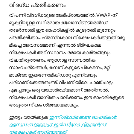
വിദഗ്ധ പ്രതികരണം
വിപണി വിദഗ്ധരുടെ അഭിപ്രായത്തിൽ, VWAP-ന്
മുകളിലുള്ള സ്ഥിരമായ ക്ലോസിങ് ട്രെൻഡ്
തുടർന്നാൽ ഈ ഓഹരികളിൽ കൂടുതൽ മുന്നേറ്റം
പ്രതീക്ഷിക്കാം. ഹ്രസ്വകാല നിക്ഷേപകർക്ക് ഇത് ഒരു
മികച്ച അവസരമാണ്. എന്നാൽ ദീർഘകാല
നിക്ഷേപകർ അടിസ്ഥാനപരമായ കാര്യങ്ങളും
വിലയിരുത്തണം. ആഗോള സാമ്പത്തിക
സാഹചര്യങ്ങൾ, കമ്പനികളുടെ പ്രകടനം, മറ്റ്
മാക്രോ ഇക്കണോമിക് ഡാറ്റ എന്നിവയും
പരിഗണിക്കേണ്ടതുണ്ട്. വിപണിയിലെ ചാഞ്ചാട്ടം
എപ്പോഴും ഒരു യാഥാർത്ഥ്യമാണ്. അതിനാൽ,
നിക്ഷേപകർ ജാഗ്രത പാലിക്കണം. ഈ ഓഹരികളുടെ
അടുത്ത നീക്കം ശ്രദ്ധേയമാകും.
ഇതും വായിക്കുക:
ഇന്ന് ശ്രദ്ധിക്കേണ്ട ഓഹരികൾ:
സൈഡസ് ലൈഫ്, ഇൻഡിഗോ, റിലയൻസ്;
നിക്ഷേപകർ അറിയേണ്ടത്