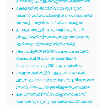
ഗോതമ്പും — വിലക്കയറ്റത്തിന് കടിഞ്ഞാൺ
കേരളത്തിൽ അതിതീവ്ര മഴ തുടരുന്നു;
വടക്കൻ-മധ്യ ജില്ലകളിൽ റെഡ്, ഓറഞ്ച്
അലർട്ട് — ആയിരങ്ങൾ ക്യാമ്പുകളിൽ
കേരള സാമൂഹിക സുരക്ഷാ പെൻഷൻ:
വീട്ടുപടിക്കൽ വിതരണം അവസാനിക്കുന്നു;
ഇനി ആധാർ അക്കൗണ്ടിൽ നേരിട്ട്
Musical മുതൽ ജയിൽ Escape Drama വരെ:
Connecticut Stages-ൽ അമേരിക്കൻ
Independence-ന്റെ 250-ആം വാർഷികം
ശബരിമലയിൽ 450 എഐ ക്യാമറകൾ
വരുന്നു; 17 കോടിയുടെ ജനക്കൂട്ട നിയന്ത്രണ
സംവിധാനം — എരുമേലി മുതൽ പമ്പ വരെ
കെഎസ്ആർടിസി സ്വിഫ്റ്റ് ബസ് ഷാസി
തകരാർ തുടരുന്നു; പരമ്പരയിലെ 10-ാമത്തെ