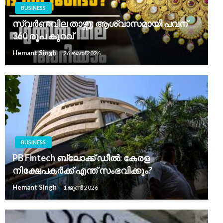
BUSINESS
സ്വർണവില താഴ്ന്നു; ആശ്വാസമായി പവന്
360 രൂപ കുറവ്
Hemant Singh
26 മെയ്‌ 2026
BUSINESS
PB Fintech ബ്ലോക്ക് ഡീൽ: കേരള
നിക്ഷേപകർക്ക് എന്ത് സംഭവിക്കും?
Hemant Singh
1 ജൂൺ 2026