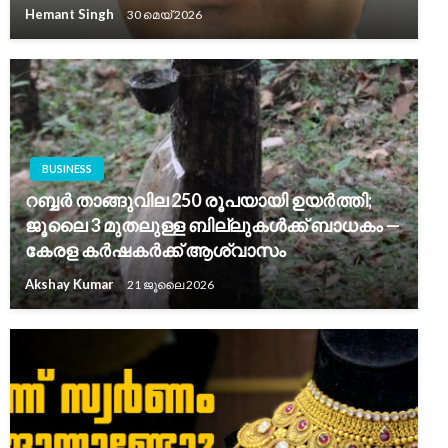
Hemant Singh
30 മെയ്‌ 2026
BUSINESS
റബ്ബർ താങ്ങുവില 250 രൂപയായി ഉയർത്തി;
ജൂലൈ 3 മുതലുള്ള ബില്ലുകൾക്ക് ബാധകം —
കേരള കർഷകർക്ക് ആശ്വാസം
Akshay Kumar
21 ജൂലൈ 2026