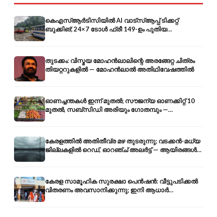
കെഎസ്ആർടിസിയിൽ AI വാട്സ്ആപ്പ് ടിക്കറ്റ്
ബുക്കിങ്; 24×7 ടോൾ ഫ്രീ 149-ഉം പുതിയ
കൊറിയറും
തുടക്കം: വിസ്മയ മോഹൻലാലിന്റെ അരങ്ങേറ്റ ചിത്രം
തിയറ്ററുകളിൽ — മോഹൻലാൽ അതിഥിവേഷത്തിൽ
ഓണച്ചന്തകൾ ഇന്ന് മുതൽ; സൗജന്യ ഓണക്കിറ്റ് 10
മുതൽ, സബ്സിഡി അരിയും ഗോതമ്പും —
വിലക്കയറ്റത്തിന് കടിഞ്ഞാൺ
കേരളത്തിൽ അതിതീവ്ര മഴ തുടരുന്നു; വടക്കൻ-മധ്യ
ജില്ലകളിൽ റെഡ്, ഓറഞ്ച് അലർട്ട് — ആയിരങ്ങൾ
ക്യാമ്പുകളിൽ
കേരള സാമൂഹിക സുരക്ഷാ പെൻഷൻ: വീട്ടുപടിക്കൽ
വിതരണം അവസാനിക്കുന്നു; ഇനി ആധാർ
അക്കൗണ്ടിൽ നേരിട്ട്