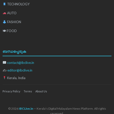
TECHNOLOGY
AUTO
FASHION
🍽 FOOD
ബന്ധപ്പെടുക
contact@ibclive.in
✍
editor@ibclive.in
Kerala, India
Privacy Policy
Terms
About Us
© 2026
IBCLive.in
— Kerala's Digital Malayalam News Platform. All rights
reserved.