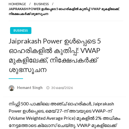
HOMEPAGE
BUSINESS
JAIPRAKASH POWER ഉൾപ്പെടെ 5 ഓഹരികളിൽ കുതിപ്പ്: VWAP മുകളിലേക്ക്,
നിക്ഷേപകർക്ക് ശുഭസൂചന
BUSINESS
Jaiprakash Power ഉൾപ്പെടെ 5
ഓഹരികളിൽ കുതിപ്പ്: VWAP
മുകളിലേക്ക്, നിക്ഷേപകർക്ക്
ശുഭസൂചന
Posted
Hemant Singh
30 മെയ്‌ 2026
on
നിഫ്റ്റി 500 പാക്കിലെ അഞ്ച് ഓഹരികൾ, Jaiprakash
Power ഉൾപ്പെടെ, മെയ് 27-ന് അവയുടെ VWAP-ന്
(Volume Weighted Average Price) മുകളിൽ 2% അധികം
നേട്ടത്തോടെ ക്ലോസ് ചെയ്തു. VWAP മുകളിലേക്ക്