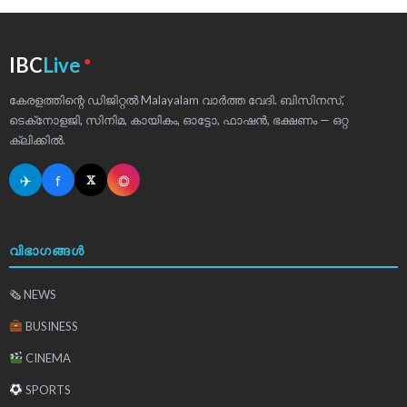
●
IBC
Live
കേരളത്തിന്റെ ഡിജിറ്റൽ Malayalam വാർത്ത വേദി. ബിസിനസ്,
ടെക്‌നോളജി, സിനിമ, കായികം, ഓട്ടോ, ഫാഷൻ, ഭക്ഷണം — ഒറ്റ
ക്ലിക്കിൽ.
✈
f
◎
𝕏
വിഭാഗങ്ങൾ
🗞 NEWS
BUSINESS
CINEMA
SPORTS