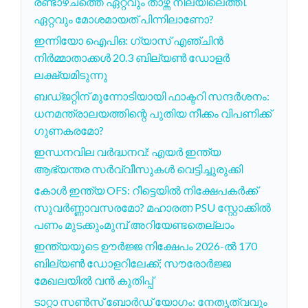
രണ്ടാഴ്ചത്തെ ഏറ്റവും താഴ്ന്ന നിലയിലെത്തി.
ഏറ്റവും മോശമായത് പിന്നിലാണോ?
ഇന്നിയോ ഐപിഒ: ഗ്യാസ് എഞ്ചിൻ
നിർമ്മാതാക്കൾ 20.3 ബില്യൺ ഡോളർ
ലക്ഷ്യമിടുന്നു
ബഡ്ജറ്റിന് മുന്നോടിയായി ഫാക്ടറി സന്ദർശനം:
ധനമന്ത്രാലയത്തിന്റെ പുതിയ നീക്കം വിപണിക്ക്
ഗുണകരമോ?
ഇന്ധനവില വർദ്ധനവ്: എയർ ഇന്ത്യ
ആഭ്യന്തര സർവ്വീസുകൾ വെട്ടിച്ചുരുക്കി
കോൾ ഇന്ത്യ OFS: റീട്ടെയിൽ നിക്ഷേപകർക്ക്
സുവർണ്ണാവസരമോ? മഹാരത്ന PSU സ്റ്റോക്കിൽ
പണം മുടക്കുംമുമ്പ് അറിയേണ്ടതെല്ലാം
ഇന്ത്യയുടെ ഊർജ്ജ നിക്ഷേപം 2026-ൽ 170
ബില്യൺ ഡോളറിലേക്ക്; സൗരോർജ്ജ
മേഖലയിൽ വൻ കുതിപ്പ്
ടാറ്റാ സൺസ് ബോർഡ് യോഗം: നേതൃത്വവും