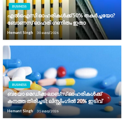
BUSINESS
എൽഐസി ഓഹരികൾക്ക് 50% തകർച്ചയോ?
ബോണസ് ഓഹരി ഗണിതം ഇതാ
Hemant Singh
30 മെയ്‌ 2026
BUSINESS
ബയോ മെഡിക്ക ലാബ്സ് ഓഹരികൾക്ക്
കനത്ത തിരിച്ചടി; ലിസ്റ്റിംഗിൽ 20% ഇടിവ്
Hemant Singh
31 മെയ്‌ 2026