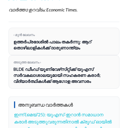
വാർത്താ ഉറവിടം: Economic Times.
‹ മുൻ ലേഖനം
ഉത്തർപ്രദേശിൽ പാലം തകർന്നു: ആറ്
തൊഴിലാളികൾക്ക് ദാരുണാന്ത്യം
അടുത്ത ലേഖനം ›
BLDE ഡീംഡ് യൂണിവേഴ്‌സിറ്റിക്ക് യുഎസ്
സർവകലാശാലയുമായി സഹകരണ കരാർ;
വിദ്യാർത്ഥികൾക്ക് ആഗോള അവസരം
അനുബന്ധ വാർത്തകൾ
ഇന്ന് (മെയ് 25): യുഎസ്-ഇറാൻ സമാധാന
കരാർ അടുത്തുവരുന്നതിനാൽ ക്രൂഡ് ഓയിൽ