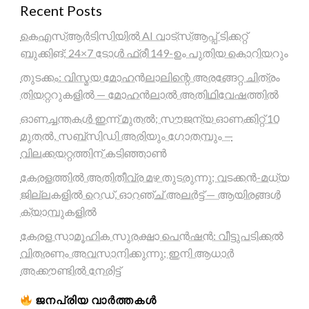
Recent Posts
കെഎസ്ആർടിസിയിൽ AI വാട്സ്ആപ്പ് ടിക്കറ്റ്
ബുക്കിങ്; 24×7 ടോൾ ഫ്രീ 149-ഉം പുതിയ കൊറിയറും
തുടക്കം: വിസ്മയ മോഹൻലാലിന്റെ അരങ്ങേറ്റ ചിത്രം
തിയറ്ററുകളിൽ — മോഹൻലാൽ അതിഥിവേഷത്തിൽ
ഓണച്ചന്തകൾ ഇന്ന് മുതൽ; സൗജന്യ ഓണക്കിറ്റ് 10
മുതൽ, സബ്സിഡി അരിയും ഗോതമ്പും —
വിലക്കയറ്റത്തിന് കടിഞ്ഞാൺ
കേരളത്തിൽ അതിതീവ്ര മഴ തുടരുന്നു; വടക്കൻ-മധ്യ
ജില്ലകളിൽ റെഡ്, ഓറഞ്ച് അലർട്ട് — ആയിരങ്ങൾ
ക്യാമ്പുകളിൽ
കേരള സാമൂഹിക സുരക്ഷാ പെൻഷൻ: വീട്ടുപടിക്കൽ
വിതരണം അവസാനിക്കുന്നു; ഇനി ആധാർ
അക്കൗണ്ടിൽ നേരിട്ട്
ജനപ്രിയ വാർത്തകൾ