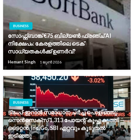
BUSINESS
സോഫ്റ്റ്ബാങ്ക് €75 ബില്യൺ ഫ്രഞ്ച് AI
നിക്ഷേപം: കേരളത്തിലെ ടെക്
സാധ്യതകൾക്ക് ഉണർവ്?
Hemant Singh
1 ജൂൺ 2026
BUSINESS
ട്രംപ്-ഇറാൻ സമാധാന ചർച്ച പൊളിഞ്ഞു;
സെൻസെക്സ് 1,313 പോയന്റ് കൂപ്പുകുത്തി —
ടൈറ്റൻ, IndiGo, SBI ഏറ്റവും കൂടുതൽ
ഇടിഞ്ഞു