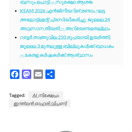
ബസും പൊട്ടി — സുരക്ഷാ ആശങ്ക
KEAM 2026 എൻജിനീയറിങ് രണ്ടാം ഘട്ട
അലോട്ട്മെന്റ് പ്രസിദ്ധീകരിച്ചു; ജൂലൈ 24
അവസാന തീയതി — അറിയേണ്ടതെല്ലാം
റബ്ബർ താങ്ങുവില 250 രൂപയായി ഉയർത്തി;
ജൂലൈ 3 മുതലുള്ള ബില്ലുകൾക്ക് ബാധകം
— കേരള കർഷകർക്ക് ആശ്വാസം
Facebook
Mastodon
Email
Share
Tagged:
AI നിക്ഷേപം
ഇന്ത്യൻ ഓഹരി വിപണി