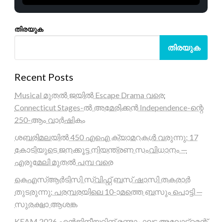
തിരയുക
തിരയുക
Recent Posts
Musical മുതൽ ജയിൽ Escape Drama വരെ:
Connecticut Stages-ൽ അമേരിക്കൻ Independence-ന്റെ
250-ആം വാർഷികം
ശബരിമലയിൽ 450 എഐ ക്യാമറകൾ വരുന്നു; 17
കോടിയുടെ ജനക്കൂട്ട നിയന്ത്രണ സംവിധാനം —
എരുമേലി മുതൽ പമ്പ വരെ
കെഎസ്ആർടിസി സ്വിഫ്റ്റ് ബസ് ഷാസി തകരാർ
തുടരുന്നു; പരമ്പരയിലെ 10-ാമത്തെ ബസും പൊട്ടി —
സുരക്ഷാ ആശങ്ക
KEAM 2026 എൻജിനീയറിങ് രണ്ടാം ഘട്ട അലോട്ട്മെന്റ്