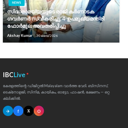
NEWS
സിദ്ധരാമയ്യയുടെ രാജി കർണാടക
ഗവർണർ സ്വീകരിച്ചു; 4-ഉപമുഖ്യമന്ത്രി
ഫോർമുല അവതരിപ്പിച്ചു
Akshay Kumar
30 മെയ്‌ 2026
●
IBC
Live
കേരളത്തിന്റെ ഡിജിറ്റൽ Malayalam വാർത്ത വേദി. ബിസിനസ്,
ടെക്‌നോളജി, സിനിമ, കായികം, ഓട്ടോ, ഫാഷൻ, ഭക്ഷണം — ഒറ്റ
ക്ലിക്കിൽ.
✈
f
◎
𝕏