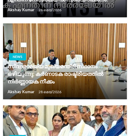
Akshay Kumar
26 മെയ്‌ 2026
NEWS
സിദ്ധരാമയ്യ മുഖ്യമന്ത്രി സ്ഥാനം
ഒഴിയുന്നു: കർണാടക രാഷ്ട്രീയത്തിൽ
നിർണ്ണായക നീക്കം
Akshay Kumar
28 മെയ്‌ 2026