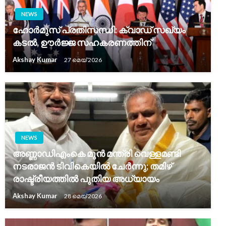
NEWS
ഹോർമുസ് പ്രതിസന്ധി: ക്വാഡ് സഖ്യം
കടൽ, ഊർജ്ജ സഹകരണത്തിന്
Akshay Kumar
27 മെയ്‌ 2026
NEWS
അണ്ണാഡിഎംകെ മുൻ മന്ത്രി വെള്ളമണ്ടി
നടരാജൻ ടിവികെയിൽ ചേർന്നു; തമിഴ്
രാഷ്ട്രീയത്തിൽ പുതിയ അധ്യായം
Akshay Kumar
28 മെയ്‌ 2026