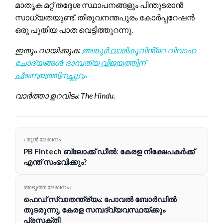
മാതൃക മറ്റ് തദ്ദേശ സ്ഥാപനങ്ങളും പിന്തുടരാൻ
സാധ്യതയുണ്ട്. തിരുവനന്തപുരം കോർപ്പറേഷൻ
ഒരു പുതിയ പാത വെട്ടിത്തുറന്നു.
ഇതും വായിക്കുക:
അങ്കുർ വാരികൂവിൻ്റെ വിവാഹ
ചോദ്യങ്ങൾ: ദാമ്പത്യ വിജയത്തിന്
പ്രണയത്തിനപ്പുറം
വാർത്താ ഉറവിടം: The Hindu.
‹ മുൻ ലേഖനം
PB Fintech ബ്ലോക്ക് ഡീൽ: കേരള നിക്ഷേപകർക്ക്
എന്ത് സംഭവിക്കും?
അടുത്ത ലേഖനം ›
ഫെഡ് സ്വാതന്ത്ര്യം: പോവൽ ബോർഡിൽ
തുടരുന്നു, കേരള സമ്പദ്‌വ്യവസ്ഥയ്ക്കും
പ്രസക്തി