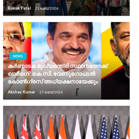
Ronak Patel
21 മെയ്‌ 2026
NEWS
കർണാടക മുഖ്യമന്ത്രി സ്ഥാനത്തേക്ക്
ഖാർഗെ? കെ.സി. വേണുഗോപാൽ
കോൺഗ്രസ് അധ്യക്ഷനായേക്കും
Akshay Kumar
27 മെയ്‌ 2026