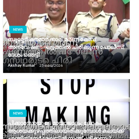
NEWS
സൂലൂർ കൗമാരക്കാരി മരണ കേസ്:
അന്വേഷണ ഘട്ടത്തിൽ ചിരിക്കുന്ന പോലീസ്;
ദേശം ഞെട്ടി
Akshay Kumar
25 മെയ്‌ 2026
NEWS
പിക്കാസോയുടെ മായാജാലം: ലോകം
ആശയക്കുഴപ്പത്തിലായിരിക്കുമ്പോൾ കലയ്ക്ക്
എന്തിന് നേർരേഖയിൽ സഞ്ചരിക്കണം?