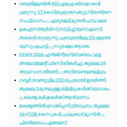
ശബരിമലയിൽ 450 എഐ ക്യാമറകൾ
വരുന്നു; 17 കോടിയുടെ ജനക്കൂട്ട നിയന്ത്രണ
സംവിധാനം — എരുമേലി മുതൽ പമ്പ വരെ
കെഎസ്ആർടിസി സ്വിഫ്റ്റ് ബസ് ഷാസി
തകരാർ തുടരുന്നു; പരമ്പരയിലെ 10-ാമത്തെ
ബസും പൊട്ടി — സുരക്ഷാ ആശങ്ക
KEAM 2026 എൻജിനീയറിങ് രണ്ടാം ഘട്ട
അലോട്ട്മെന്റ് പ്രസിദ്ധീകരിച്ചു; ജൂലൈ 24
അവസാന തീയതി — അറിയേണ്ടതെല്ലാം
റബ്ബർ താങ്ങുവില 250 രൂപയായി ഉയർത്തി;
ജൂലൈ 3 മുതലുള്ള ബില്ലുകൾക്ക് ബാധകം
— കേരള കർഷകർക്ക് ആശ്വാസം
കേരളത്തിൽ ഡെങ്കിപ്പനി വ്യാപനം; ജൂലൈ
16ന് 108 കേസുകൾ, പാലക്കാട് മുന്നിൽ —
പ്രതിരോധം എങ്ങനെ?