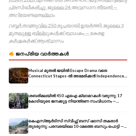
പ്രസിദ്ധീകരിച്ചു; ജൂലൈ 24 അവസാന തീയതി —
അറിയേണ്ടതെല്ലാം
റബ്ബർ താങ്ങുവില 250 രൂപയായി ഉയർത്തി; ജൂലൈ 3
മുതലുള്ള ബില്ലുകൾക്ക് ബാധകം — കേരള
കർഷകർക്ക് ആശ്വാസം
ജനപ്രിയ വാർത്തകൾ
Musical മുതൽ ജയിൽ Escape Drama വരെ:
Connecticut Stages-ൽ അമേരിക്കൻ Independence-
ന്റെ 250-ആം വാർഷികം
ശബരിമലയിൽ 450 എഐ ക്യാമറകൾ വരുന്നു; 17
കോടിയുടെ ജനക്കൂട്ട നിയന്ത്രണ സംവിധാനം —
എരുമേലി മുതൽ പമ്പ വരെ
കെഎസ്ആർടിസി സ്വിഫ്റ്റ് ബസ് ഷാസി തകരാർ
തുടരുന്നു; പരമ്പരയിലെ 10-ാമത്തെ ബസും പൊട്ടി —
സുരക്ഷാ ആശങ്ക