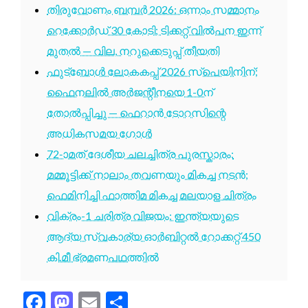
തിരുവോണം ബമ്പർ 2026: ഒന്നാം സമ്മാനം
റെക്കോർഡ് 30 കോടി; ടിക്കറ്റ് വിൽപന ഇന്ന്
മുതൽ — വില, നറുക്കെടുപ്പ് തീയതി
ഫുട്ബോൾ ലോകകപ്പ് 2026 സ്പെയിനിന്;
ഫൈനലിൽ അർജന്റീനയെ 1-0ന്
തോൽപ്പിച്ചു — ഫെറാൻ ടോറസിന്റെ
അധികസമയ ഗോൾ
72-ാമത് ദേശീയ ചലച്ചിത്ര പുരസ്കാരം:
മമ്മൂട്ടിക്ക് നാലാം തവണയും മികച്ച നടൻ;
ഫെമിനിച്ചി ഫാത്തിമ മികച്ച മലയാള ചിത്രം
വിക്രം-1 ചരിത്ര വിജയം: ഇന്ത്യയുടെ
ആദ്യ സ്വകാര്യ ഓർബിറ്റൽ റോക്കറ്റ് 450
കി.മീ ഭ്രമണപഥത്തിൽ
Facebook
Mastodon
Email
Share