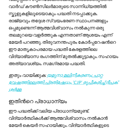
വാർഡ് കൗൺസിലർമാരുടെ സാന്നിധ്യത്തിൽ
സ്കൂളുകളിലൂടെയാകും പദ്ധതി നടപ്പാക്കുക.
രാജ്യവും തദ്ദേശ സ്വയംഭരണ സ്ഥാപനങ്ങളും
ഒപ്പമുണ്ടെന്ന് ആത്മവിശ്വാസം നൽകുന്ന ഒരു
തലമുറയെ വളർത്തുക എന്നതാണ് ആശയം എന്ന്
മേയർ പറഞ്ഞു. തിരുവനന്തപുരം കോർപ്പറേഷന്‍റെ
ഈ മാതൃകാപരമായ പദ്ധതി കേരളത്തിലെ
വിദ്യാഭ്യാസ രംഗത്തിന് മുതൽക്കൂട്ടാകും. സഹായം
അത്യാവശ്യം. സമഗ്രമായ പദ്ധതി.
ഇതും വായിക്കുക:
യമുനാ മലിനീകരണം: പാറ്റ
വേഷത്തിലെത്തി പ്രതിഷേധം, ‘CJP’ രൂപീകരിച്ച് ദീപക്
ശർമ്മ
ഇതിന്‍റെ പ്രാധാന്യം
ഈ പദ്ധതിക്ക് വലിയ പ്രാധാന്യമുണ്ട്.
വിദ്യാർത്ഥികൾക്ക് ആത്മവിശ്വാസം നൽകാൻ
മേയർ കെയർ സഹായിക്കും. വിദ്യാർത്ഥികളുടെ