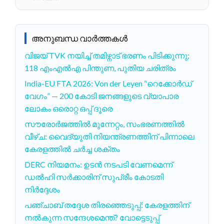
അനുബന്ധ വാർത്തകൾ
വിജയ് TVK നയിച്ച് തമിഴ്നാട് ഭരണം പിടിക്കുന്നു;
118 എംഎല്‍എ പിന്തുണ, പുതിയ ചരിത്രം
India-EU FTA 2026: Von der Leyen “റെക്കോർഡ്
വേഗം” — 200 കോടി ജനങ്ങളുടെ വ്യാപാര
ലോകം ഒരൊറ്റ ഒപ്പ് ദൂരെ
സൗരോർജത്തിൽ മുന്നേറ്റം, സംഭരണത്തിൽ
വീഴ്ച: വൈദ്യുതി നിയന്ത്രണത്തിന് പിന്നാലെ
കേരളത്തിൽ ചർച്ച ശക്തം
DERC നിയമനം: ഉടൻ നടപടി വേണമെന്ന്
ഡൽഹി സർക്കാരിന് സുപ്രീം കോടതി
നിർദ്ദേശം
പഞ്ചാബ് തദ്ദേശ തിരഞ്ഞെടുപ്പ്: കേരളത്തിന്
നൽകുന്ന സന്ദേശമെന്ത്? വോട്ടെടുപ്പ്