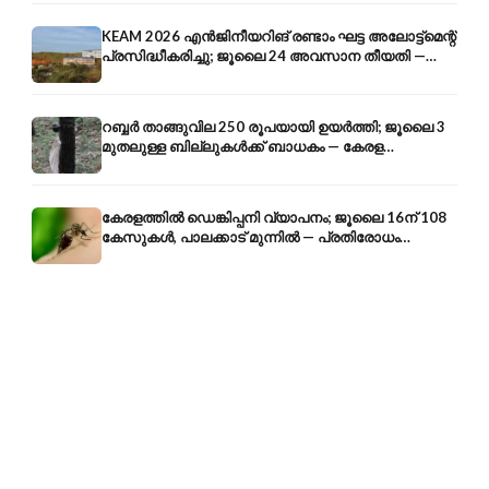
KEAM 2026 എൻജിനീയറിങ് രണ്ടാം ഘട്ട അലോട്ട്മെന്റ്
പ്രസിദ്ധീകരിച്ചു; ജൂലൈ 24 അവസാന തീയതി —
അറിയേണ്ടതെല്ലാം
റബ്ബർ താങ്ങുവില 250 രൂപയായി ഉയർത്തി; ജൂലൈ 3
മുതലുള്ള ബില്ലുകൾക്ക് ബാധകം — കേരള
കർഷകർക്ക് ആശ്വാസം
കേരളത്തിൽ ഡെങ്കിപ്പനി വ്യാപനം; ജൂലൈ 16ന് 108
കേസുകൾ, പാലക്കാട് മുന്നിൽ — പ്രതിരോധം
എങ്ങനെ?