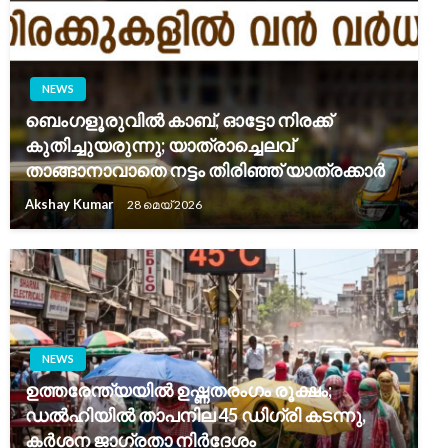
NEWS
ബെംഗളൂരുവിൽ കാബ്, ഓട്ടോ നിരക്ക്
കുതിച്ചുയരുന്നു; യാത്രാച്ചെലവ്
താങ്ങാനാവാതെ നട്ടം തിരിഞ്ഞ് യാത്രക്കാർ
Akshay Kumar
28 മെയ്‌ 2026
NEWS
ഉത്തരേന്ത്യയിൽ ഉഷ്ണതരംഗം രൂക്ഷം;
ഡൽഹിയിൽ താപനില 45 ഡിഗ്രി കടന്നു,
കർശന ജാഗ്രതാ നിർദേശം