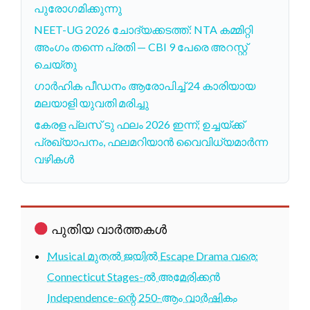
പുരോഗമിക്കുന്നു
NEET-UG 2026 ചോദ്യക്കടത്ത്: NTA കമ്മിറ്റി
അംഗം തന്നെ പ്രതി — CBI 9 പേരെ അറസ്റ്റ്
ചെയ്തു
ഗാർഹിക പീഡനം ആരോപിച്ച് 24 കാരിയായ
മലയാളി യുവതി മരിച്ചു
കേരള പ്ലസ് ടു ഫലം 2026 ഇന്ന്; ഉച്ചയ്ക്ക്
പ്രഖ്യാപനം, ഫലമറിയാൻ വൈവിധ്യമാർന്ന
വഴികൾ
പുതിയ വാർത്തകൾ
Musical മുതൽ ജയിൽ Escape Drama വരെ:
Connecticut Stages-ൽ അമേരിക്കൻ
Independence-ന്റെ 250-ആം വാർഷികം