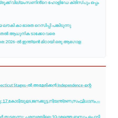
ക്ക് വില്യംസണിൻ്റെ ഹോളിഡേ ക്രിസ്പും ഒപ്പം
ലൗകി കാ ഭാരത റെസിപ്പി പങ്കിടുന്നു
 മുതൽ ആധുനിക ടാക്കോ വരെ
രെ: 2026-ൽ ഇന്ത്യൻ മിഠായി ഒരു ആഗോള
cticut Stages-ൽ അമേരിക്കൻ Independence-ന്റെ
7 കോടിയുടെ ജനക്കൂട്ട നിയന്ത്രണ സംവിധാനം —
തുടരുന്നു; പരമ്പരയിലെ 10-ാമത്തെ ബസും പൊട്ടി