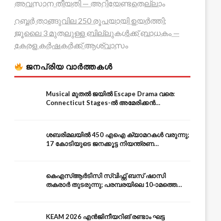
അവസാന തീയതി — അറിയേണ്ടതെല്ലാം
റബ്ബർ താങ്ങുവില 250 രൂപയായി ഉയർത്തി;
ജൂലൈ 3 മുതലുള്ള ബില്ലുകൾക്ക് ബാധകം —
കേരള കർഷകർക്ക് ആശ്വാസം
ജനപ്രിയ വാർത്തകൾ
Musical മുതൽ ജയിൽ Escape Drama വരെ:
Connecticut Stages-ൽ അമേരിക്കൻ
Independence-ന്റെ 250-ആം വാർഷികം
ശബരിമലയിൽ 450 എഐ ക്യാമറകൾ വരുന്നു;
17 കോടിയുടെ ജനക്കൂട്ട നിയന്ത്രണ
സംവിധാനം — എരുമേലി മുതൽ പമ്പ വരെ
കെഎസ്ആർടിസി സ്വിഫ്റ്റ് ബസ് ഷാസി
തകരാർ തുടരുന്നു; പരമ്പരയിലെ 10-ാമത്തെ
ബസും പൊട്ടി — സുരക്ഷാ ആശങ്ക
KEAM 2026 എൻജിനീയറിങ് രണ്ടാം ഘട്ട