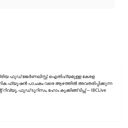
പ്രിയ ഫുഡ് ജേർണലിസ്റ്റ്. ഐതിഹ്യമുള്ള കേരള
ക ഫ്യൂഷൻ പാചകം വരെ ആഴത്തിൽ അവതരിപ്പിക്കുന്ന
ന്റ് റിവ്യൂ, ഫൂഡ് ടൂറിസം, ഹോം കുക്കിങ്ങ് ടിപ്സ് — IBCLive