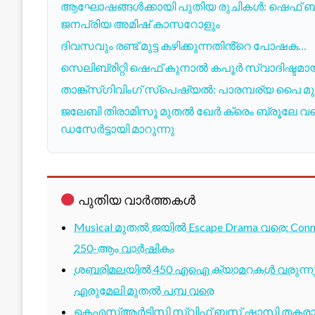
ആഘോഷങ്ങൾക്കായി പുതിയ രുചികൾ: ഷെഫ് ബ്രൂ
ജനപ്രിയ അമിഷ് കാസറോളും
ദിവസവും രണ്ട് മുട്ട കഴിക്കുന്നതിൻ്റെ പോഷക…
സെലിബ്രിറ്റി ഷെഫ് കുനാൽ കപൂർ സ്വാദിഷ്ടമായ 
താങ്ക്‌സ്‌ഗിവിംഗ് സ്പെഷ്യൽ: പാരമ്പര്യ പൈ
ജലേബി തിരാമിസൂ മുതൽ ഖേർ ക്രെം ബ്രൂലേ വ
ഡസേർട്ടായി മാറുന്നു
പുതിയ വാർത്തകൾ
Musical മുതൽ ജയിൽ Escape Drama വരെ: Conne
250-ആം വാർഷികം
ശബരിമലയിൽ 450 എഐ ക്യാമറകൾ വരുന്നു; 1
എരുമേലി മുതൽ പമ്പ വരെ
കെഎസ്ആർടിസി സ്വിഫ്റ്റ് ബസ് ഷാസി തകരാർ 