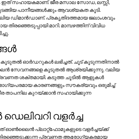
്കും ഇത് സഹായകമാണ്. ജീര മസാല സോഡ, ലസ്സി,
 തുടങ്ങിയ പാനീയങ്ങൾക്കും ആവശ്യകത കൂടി.
ം വലിയ ഡിമാൻഡാണ്. പ്രകൃതിദത്തമായ ജലാംശവും
രഞ്ഞെടുപ്പായി മാറി. മാമ്പഴത്തിന് വിവിധ
ചു.
്ങൾ
ം കൂടുതൽ ഓർഡറുകൾ ലഭിച്ചത്. ചൂട് കൂടുന്നതിനാൽ
ലൈൻ സേവനങ്ങളെ കൂടുതൽ ആശ്രയിക്കുന്നു. വലിയ
പ്രവണത ശക്തമായി. കടുത്ത ചൂടിൽ ആളുകൾ
ആരോഗ്യപരമായ കാരണങ്ങളും സൗകര്യവും ഒരുമിച്ച്
രീര താപനില കുറയ്ക്കാൻ സഹായിക്കുന്ന
െലിവറി വളർച്ച
നത് ഓൺലൈൻ പ്ലാറ്റ്‌ഫോമുകളുടെ വളർച്ചയ്ക്ക്
 തിരഞ്ഞെടുക്കുന്ന പ്രവണത ആരോഗ്യകരമായ