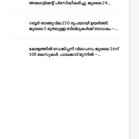
അലോട്ട്മെന്റ് പ്രസിദ്ധീകരിച്ചു; ജൂലൈ 24
അവസാന തീയതി — അറിയേണ്ടതെല്ലാം
റബ്ബർ താങ്ങുവില 250 രൂപയായി ഉയർത്തി;
ജൂലൈ 3 മുതലുള്ള ബില്ലുകൾക്ക് ബാധകം —
കേരള കർഷകർക്ക് ആശ്വാസം
കേരളത്തിൽ ഡെങ്കിപ്പനി വ്യാപനം; ജൂലൈ 16ന്
108 കേസുകൾ, പാലക്കാട് മുന്നിൽ —
പ്രതിരോധം എങ്ങനെ?