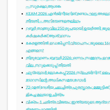
— സുരക്ഷാ ആശങ്ക
KEAM 2026 എൻജിനീയറിങ് രണ്ടാം ഘട്ട അലോട്
തീയതി — അറിയേണ്ടതെല്ലാം
റബ്ബർ താങ്ങുവില 250 രൂപയായി ഉയർത്തി; ജ
കർഷകർക്ക് ആശ്വാസം
കേരളത്തിൽ ഡെങ്കിപ്പനി വ്യാപനം; ജൂലൈ 16ന
എങ്ങനെ?
തിരുവോണം ബമ്പർ 2026: ഒന്നാം സമ്മാനം റെക്ക
വില, നറുക്കെടുപ്പ് തീയതി
ഫുട്ബോൾ ലോകകപ്പ് 2026 സ്പെയിനിന്; ഫൈ
ടോറസിന്റെ അധികസമയ ഗോൾ
72-ാമത് ദേശീയ ചലച്ചിത്ര പുരസ്കാരം: മമ്മൂട്ടി
മികച്ച മലയാള ചിത്രം
വിക്രം-1 ചരിത്ര വിജയം: ഇന്ത്യയുടെ ആദ്യ സ്
ഭ്രമണപഥത്തിൽ