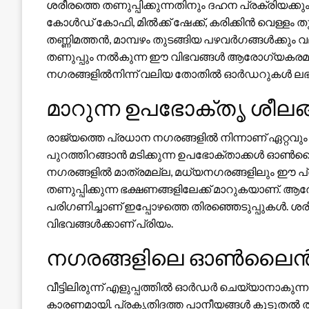
ശരീരത്തെ തണുപ്പിക്കുന്നതിനും ദഹന പ്രക്രിയക
കോൾഡ് കോഫി, മിൽക്ക് ഷേക്ക്, കരിക്കിൻ വെള്ളം
തണ്ണിമത്തൻ, മാമ്പഴം തുടങ്ങിയ പഴവർഗങ്ങൾക്കു
തണുപ്പും നൽകുന്ന ഈ വിഭവങ്ങൾ ആരോഗ്യകരമായ തി
നഗരങ്ങളിൽനിന്ന് വലിയ തോതിൽ ഓർഡറുകൾ ലഭിച്
മാറുന്ന ഉപഭോക്തൃ ശീലങ
രാജ്യത്തെ പ്രധാന നഗരങ്ങളിൽ നിന്നാണ് ഏറ്റവു
പുറത്തിറങ്ങാൻ മടിക്കുന്ന ഉപഭോക്താക്കൾ ഓൺ
നഗരങ്ങളിൽ മാത്രമല്ല, മധ്യനഗരങ്ങളിലും ഈ 
തണുപ്പിക്കുന്ന ഭക്ഷണങ്ങളിലേക്ക് മാറുകയാണ്. 
പരിഗണിച്ചാണ് ഇപ്പോഴത്തെ തിരഞ്ഞെടുപ്പുകൾ. ശ
വിഭവങ്ങൾക്കാണ് പ്രിയം.
നഗരങ്ങളിലെ ഓൺലൈൻ ഡ
വീട്ടിലിരുന്ന് എളുപ്പത്തിൽ ഓർഡർ ചെയ്യാനാകുന്
കാരണമായി. പ്രകൃതിദത്ത പാനീയങ്ങൾ കൂടുതൽ