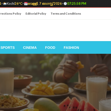
1
•
Kochi
26°C
•
വെള്ളി, 7 ഓഗസ്റ്റ് 2026
•
07:25:59 PM
rections Policy
Editorial Policy
Terms and Conditions
SPORTS
CINEMA
FOOD
FASHION