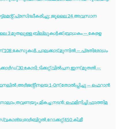
ട്മെന്റ് പ്രസിദ്ധീകരിച്ചു; ജൂലൈ 24 അവസാന
ൂലൈ 3 മുതലുള്ള ബില്ലുകൾക്ക് ബാധകം — കേരള
് 108 കേസുകൾ, പാലക്കാട് മുന്നിൽ — പ്രതിരോധം
ോർഡ് 30 കോടി; ടിക്കറ്റ് വിൽപന ഇന്ന് മുതൽ —
നലിൽ അർജന്റീനയെ 1-0ന് തോൽപ്പിച്ചു — ഫെറാൻ
ക്ക് നാലാം തവണയും മികച്ച നടൻ; ഫെമിനിച്ചി ഫാത്തിമ
വകാര്യ ഓർബിറ്റൽ റോക്കറ്റ് 450 കി.മീ