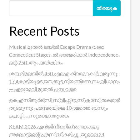
തിരയുക
Recent Posts
Musical മുതൽ ജയിൽ Escape Drama വരെ:
Connecticut Stages-ൽ അമേരിക്കൻ Independence-
ന്റെ 250-ആം വാർഷികം
ശബരിമലയിൽ 450 എഐ ക്യാമറകൾ വരുന്നു;
17 കോടിയുടെ ജനക്കൂട്ട നിയന്ത്രണ സംവിധാനം
— എരുമേലി മുതൽ പമ്പ വരെ
കെഎസ്ആർടിസി സ്വിഫ്റ്റ് ബസ് ഷാസി തകരാർ
തുടരുന്നു; പരമ്പരയിലെ 10-ാമത്തെ ബസും
പൊട്ടി — സുരക്ഷാ ആശങ്ക
KEAM 2026 എൻജിനീയറിങ് രണ്ടാം ഘട്ട
അലോട്ട്മെന്റ് പ്രസിദ്ധീകരിച്ചു; ജൂലൈ 24