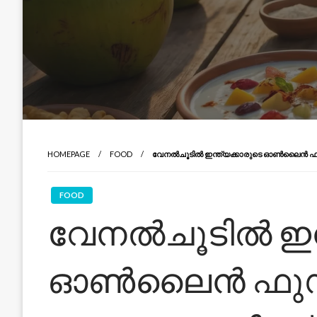
HOMEPAGE
FOOD
വേനൽചൂടിൽ ഇന്ത്യക്കാരുടെ ഓൺലൈൻ ഫുഡ് ട്
FOOD
വേനൽചൂടിൽ ഇന്
ഓൺലൈൻ ഫുഡ് 