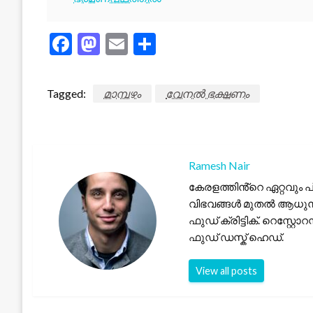
Facebook
Mastodon
Email
Share
Tagged:
മാമ്പഴം
വേനൽ ഭക്ഷണം
Ramesh Nair
കേരളത്തിൻ്റെ ഏറ്റവും 
വിഭവങ്ങൾ മുതൽ ആധുനി
ഫുഡ് ക്രിട്ടിക്. റെസ്റ്റോറ
ഫുഡ് ഡസ്ക് ഹെഡ്.
View all posts